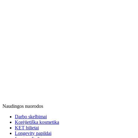
Naudingos nuorodos
Darbo skelbimai
Korėjietiška kosmetika
KET bilietai
Longevity papildai