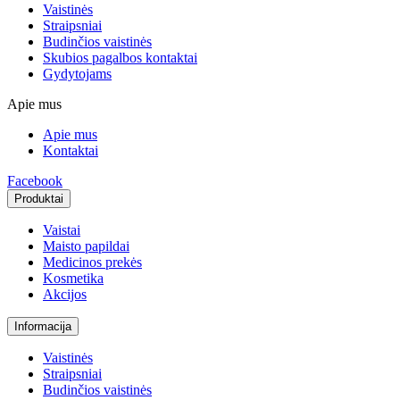
Vaistinės
Straipsniai
Budinčios vaistinės
Skubios pagalbos kontaktai
Gydytojams
Apie mus
Apie mus
Kontaktai
Facebook
Produktai
Vaistai
Maisto papildai
Medicinos prekės
Kosmetika
Akcijos
Informacija
Vaistinės
Straipsniai
Budinčios vaistinės