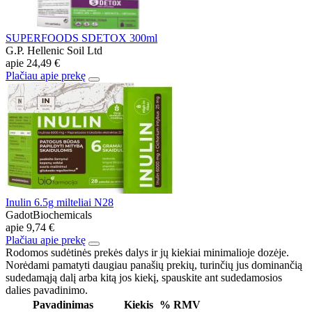
SUPERFOODS SDETOX 300ml
G.P. Hellenic Soil Ltd
apie
24,49 €
Plačiau apie prekę
Inulin 6.5g milteliai N28
GadotBiochemicals
apie
9,74 €
Plačiau apie prekę
Rodomos sudėtinės prekės dalys ir jų kiekiai minimalioje dozėje.
Norėdami pamatyti daugiau panašių prekių, turinčių jus dominančią
sudedamąją dalį arba kitą jos kiekį, spauskite ant sudedamosios
dalies pavadinimo.
Pavadinimas
Kiekis
% RMV