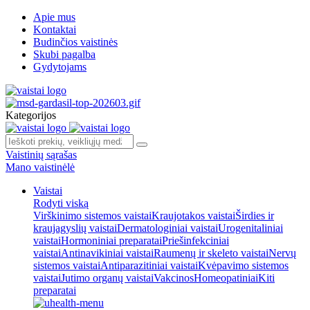
Apie mus
Kontaktai
Budinčios vaistinės
Skubi pagalba
Gydytojams
Kategorijos
Vaistinių sąrašas
Mano vaistinėlė
Vaistai
Rodyti viską
Virškinimo sistemos vaistai
Kraujotakos vaistai
Širdies ir
kraujagyslių vaistai
Dermatologiniai vaistai
Urogenitaliniai
vaistai
Hormoniniai preparatai
Priešinfekciniai
vaistai
Antinavikiniai vaistai
Raumenų ir skeleto vaistai
Nervų
sistemos vaistai
Antiparazitiniai vaistai
Kvėpavimo sistemos
vaistai
Jutimo organų vaistai
Vakcinos
Homeopatiniai
Kiti
preparatai