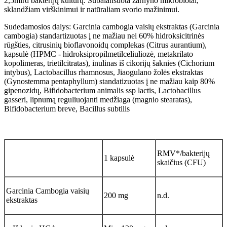
2,5mlrd bakterijų kultūrų. Subalansuota žarnyno mikrobiotai,
sklandžiam virškinimui ir natūraliam svorio mažinimui.
Sudedamosios dalys: Garcinia cambogia vaisių ekstraktas (Garcinia
cambogia) standartizuotas į ne mažiau nei 60% hidroksicitrinės
rūgšties, citrusinių bioflavonoidų complekas (Citrus aurantium),
kapsulė (HPMC - hidroksipropilmetilceliuliozė, metakrilato
kopolimeras, trietilcitratas), inulinas iš cikorijų šaknies (Cichorium
intybus), Lactobacillus rhamnosus, Jiaogulano žolės ekstraktas
(Gynostemma pentaphyllum) standatizuotas į ne mažiau kaip 80%
gipenozidų, Bifidobacterium animalis ssp lactis, Lactobacillus
gasseri, lipnumą reguliuojanti medžiaga (magnio stearatas),
Bifidobacterium breve, Bacillus subtilis
RMV*/bakterijų
1 kapsulė
skaičius (CFU)
Garcinia Cambogia vaisių
200 mg
n.d.
ekstraktas