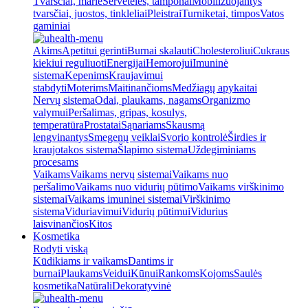
Tvarsčiai, marlė
Servetėlės, tamponai
Mobilizuojantys
tvarsčiai, juostos, tinkleliai
Pleistrai
Turniketai, timpos
Vatos
gaminiai
Akims
Apetitui gerinti
Burnai skalauti
Cholesteroliui
Cukraus
kiekiui reguliuoti
Energijai
Hemorojui
Imuninė
sistema
Kepenims
Kraujavimui
stabdyti
Moterims
Maitinančioms
Medžiagų apykaitai
Nervų sistema
Odai, plaukams, nagams
Organizmo
valymui
Peršalimas, gripas, kosulys,
temperatūra
Prostatai
Sąnariams
Skausmą
lengvinantys
Smegenų veiklai
Svorio kontrolė
Širdies ir
kraujotakos sistema
Šlapimo sistema
Uždegiminiams
procesams
Vaikams
Vaikams nervų sistemai
Vaikams nuo
peršalimo
Vaikams nuo vidurių pūtimo
Vaikams virškinimo
sistemai
Vaikams imuninei sistemai
Virškinimo
sistema
Viduriavimui
Vidurių pūtimui
Vidurius
laisvinančios
Kitos
Kosmetika
Rodyti viską
Kūdikiams ir vaikams
Dantims ir
burnai
Plaukams
Veidui
Kūnui
Rankoms
Kojoms
Saulės
kosmetika
Natūrali
Dekoratyvinė