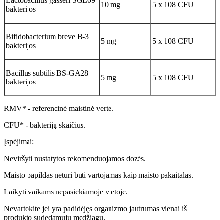
Lactobacillus gasseri SGL09
10 mg
5 x 108 CFU
bakterijos
Bifidobacterium breve B-3
5 mg
5 x 108 CFU
bakterijos
Bacillus subtilis BS-GA28
5 mg
5 x 108 CFU
bakterijos
RMV* - referencinė maistinė vertė.
CFU* - bakterijų skaičius.
Įspėjimai:
Neviršyti nustatytos rekomenduojamos dozės.
Maisto papildas neturi būti vartojamas kaip maisto pakaitalas.
Laikyti vaikams nepasiekiamoje vietoje.
Nevartokite jei yra padidėjęs organizmo jautrumas vienai iš
produkto sudedamųjų medžiagų.