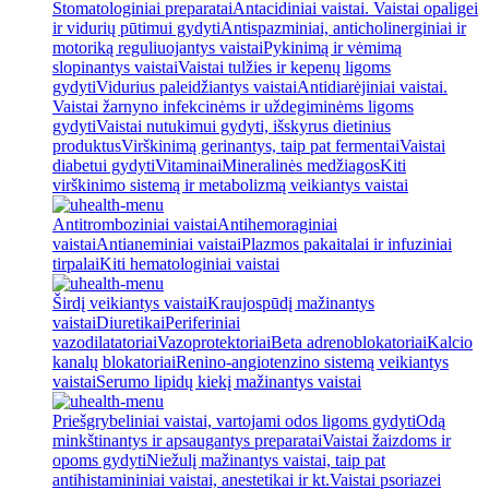
Stomatologiniai preparatai
Antacidiniai vaistai. Vaistai opaligei
ir vidurių pūtimui gydyti
Antispazminiai, anticholinerginiai ir
motoriką reguliuojantys vaistai
Pykinimą ir vėmimą
slopinantys vaistai
Vaistai tulžies ir kepenų ligoms
gydyti
Vidurius paleidžiantys vaistai
Antidiarėjiniai vaistai.
Vaistai žarnyno infekcinėms ir uždegiminėms ligoms
gydyti
Vaistai nutukimui gydyti, išskyrus dietinius
produktus
Virškinimą gerinantys, taip pat fermentai
Vaistai
diabetui gydyti
Vitaminai
Mineralinės medžiagos
Kiti
virškinimo sistemą ir metabolizmą veikiantys vaistai
Antitromboziniai vaistai
Antihemoraginiai
vaistai
Antianeminiai vaistai
Plazmos pakaitalai ir infuziniai
tirpalai
Kiti hematologiniai vaistai
Širdį veikiantys vaistai
Kraujospūdį mažinantys
vaistai
Diuretikai
Periferiniai
vazodilatatoriai
Vazoprotektoriai
Beta adrenoblokatoriai
Kalcio
kanalų blokatoriai
Renino-angiotenzino sistemą veikiantys
vaistai
Serumo lipidų kiekį mažinantys vaistai
Priešgrybeliniai vaistai, vartojami odos ligoms gydyti
Odą
minkštinantys ir apsaugantys preparatai
Vaistai žaizdoms ir
opoms gydyti
Niežulį mažinantys vaistai, taip pat
antihistamininiai vaistai, anestetikai ir kt.
Vaistai psoriazei