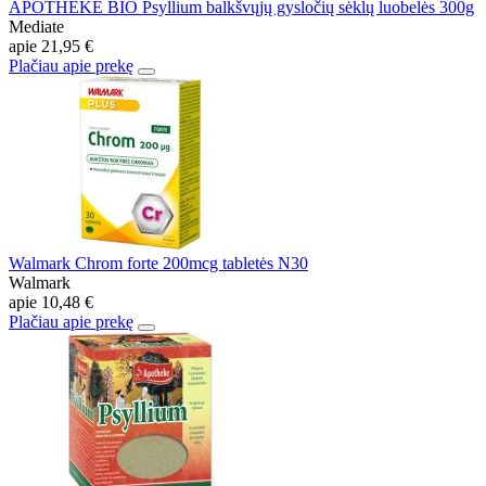
APOTHEKE BIO Psyllium balkšvųjų gysločių sėklų luobelės 300g
Mediate
apie
21,95 €
Plačiau apie prekę
Walmark Chrom forte 200mcg tabletės N30
Walmark
apie
10,48 €
Plačiau apie prekę