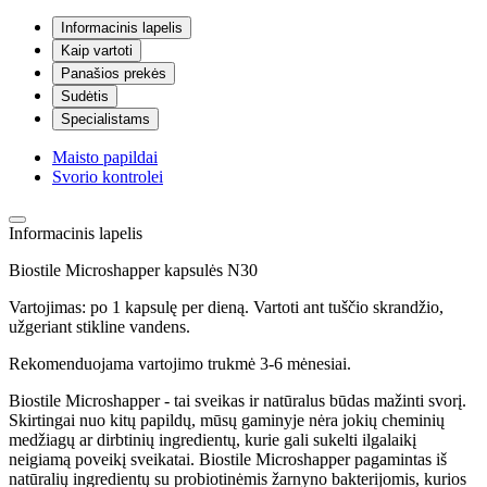
Informacinis lapelis
Kaip vartoti
Panašios prekės
Sudėtis
Specialistams
Maisto papildai
Svorio kontrolei
Informacinis lapelis
Biostile Microshapper kapsulės N30
Vartojimas: po 1 kapsulę per dieną. Vartoti ant tuščio skrandžio,
užgeriant stikline vandens.
Rekomenduojama vartojimo trukmė 3-6 mėnesiai.
Biostile Microshapper - tai sveikas ir natūralus būdas mažinti svorį.
Skirtingai nuo kitų papildų, mūsų gaminyje nėra jokių cheminių
medžiagų ar dirbtinių ingredientų, kurie gali sukelti ilgalaikį
neigiamą poveikį sveikatai. Biostile Microshapper pagamintas iš
natūralių ingredientų su probiotinėmis žarnyno bakterijomis, kurios