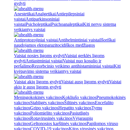
gydyti
Anestetikai
Analgetikai
Antiepilepsiniai
vaistai
Antiparkinsoniniai
vaistai
Psicholeptikai
Psichoanaleptikai
Kiti nervų sistemą
veikiantys vaistai
Antiprotozojiniai vaistai
Antihelmintiniai vaistai
Išoriškai
naudojamos ektoparazitocidiškos medžiagos
Vaistai nosies ligoms gydyti
Vaistai gerklės ligoms
gydyti
Antiastminiai vaistai
Vaistai nuo kosulio ir
peršalimo
Rezorbcinio veikimo antihistamininiai vaistai
Kiti
kvėpavimo sistemą veikiantys vaistai
Vaistai akių ligoms gydyti
Vaistai ausų ligoms gydyti
Vaistai
akių ir ausų ligoms gydyti
Meningokokinės vakcinos
Kokliušo vakcinos
Pneumokokinės
vakcinos
Stabligės vakcinos
Šiltinės vakcinos
Encefalito
vakcinos
Gripo vakcinos
Hepatito vakcinos
Tymų
vakcinos
Poliomielito vakcinos
Pasiutligės
vakcinos
Rotavirusinės vakcinos
Vėjaraupių
vakcinos
Geltonosios karštinės vakcinos
Papilomos viruso
vakcinos
COVID-19 vakcinos
Kitos virusinės vakcinos