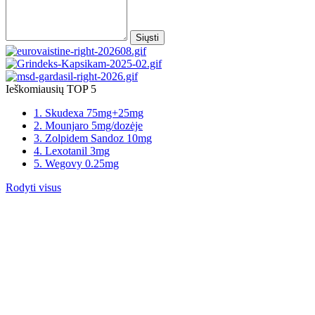
Siųsti
Ieškomiausių TOP 5
1. Skudexa 75mg+25mg
2. Mounjaro 5mg/dozėje
3. Zolpidem Sandoz 10mg
4. Lexotanil 3mg
5. Wegovy 0.25mg
Rodyti visus