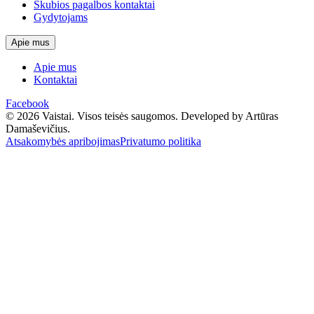
Skubios pagalbos kontaktai
Gydytojams
Apie mus
Apie mus
Kontaktai
Facebook
© 2026 Vaistai. Visos teisės saugomos.
Developed by Artūras
Damaševičius.
Atsakomybės apribojimas
Privatumo politika