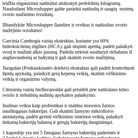
leidžia organizmui natūraliai atsikratyti perteklinių kilogramų.
Naudodami Microshapper galite pasiekti natūralių ir saugių norimų
svorio mažinimo rezultatų.
Išbandykite Microshapper šiandien ir sveikus ir natūralius svorio
mažėjimo rezultatus!
Garcinia Cambogia vaisių ekstraktas, kuriame yra 60%
hidroksicitrinų rūgšties (HCA), gali slopinti apetitą, padėti palaikyti
svorį ir mažinti alkio jausmą. Padeda neleisti susidaryti riebalams iš
angliavandenių ar baltymų ir gali skatinti svorio mažėjimą.
Jiaogulan (Penkiaskiautės driekės) ekstraktas gali padėti kontroliuoti
lipidų apykaitą, palaikyti gerą kepenų veiklą, skatinti virškinimo
veiklą ir organizmo valymą.
Citrusinių vaisių bioflavanoidai gali prisidėti prie natūralaus kūno
svorio ir riebalinių audinių apykaitos palaikymo.
Inulinas veikia kaip probiotikas ir maitina storosios žarnos
naudingąsias bakterijas. Gali skatinti žarnyno mikrofloros
atsistatymą, padėti gerinti virškinimo sistemos veiklą, palaikyti
tinkamą bakterijų balansą ir gerųjų bakterijų dauginimąsi.
1 kapsulėje yra net 5 žmogaus žarnyno bakterijų padermės ir