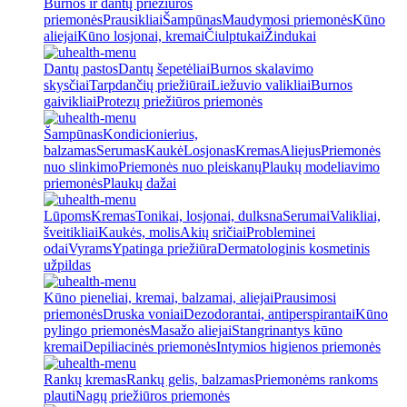
Burnos ir dantų priežiūros
priemonės
Prausikliai
Šampūnas
Maudymosi priemonės
Kūno
aliejai
Kūno losjonai, kremai
Čiulptukai
Žindukai
Dantų pastos
Dantų šepetėliai
Burnos skalavimo
skysčiai
Tarpdančių priežiūrai
Liežuvio valikliai
Burnos
gaivikliai
Protezų priežiūros priemonės
Šampūnas
Kondicionierius,
balzamas
Serumas
Kaukė
Losjonas
Kremas
Aliejus
Priemonės
nuo slinkimo
Priemonės nuo pleiskanų
Plaukų modeliavimo
priemonės
Plaukų dažai
Lūpoms
Kremas
Tonikai, losjonai, dulksna
Serumai
Valikliai,
šveitikliai
Kaukės, molis
Akių sričiai
Probleminei
odai
Vyrams
Ypatinga priežiūra
Dermatologinis kosmetinis
užpildas
Kūno pieneliai, kremai, balzamai, aliejai
Prausimosi
priemonės
Druska voniai
Dezodorantai, antiperspirantai
Kūno
pylingo priemonės
Masažo aliejai
Stangrinantys kūno
kremai
Depiliacinės priemonės
Intymios higienos priemonės
Rankų kremas
Rankų gelis, balzamas
Priemonėms rankoms
plauti
Nagų priežiūros priemonės