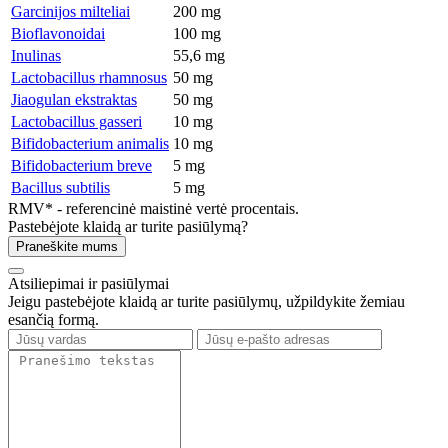
Garcinijos milteliai
200 mg
Bioflavonoidai
100 mg
Inulinas
55,6 mg
Lactobacillus rhamnosus
50 mg
Jiaogulan ekstraktas
50 mg
Lactobacillus gasseri
10 mg
Bifidobacterium animalis
10 mg
Bifidobacterium breve
5 mg
Bacillus subtilis
5 mg
RMV* - referencinė maistinė vertė procentais.
Pastebėjote klaidą ar turite pasiūlymą?
Praneškite mums
Atsiliepimai ir pasiūlymai
Jeigu pastebėjote klaidą ar turite pasiūlymų, užpildykite žemiau
esančią formą.