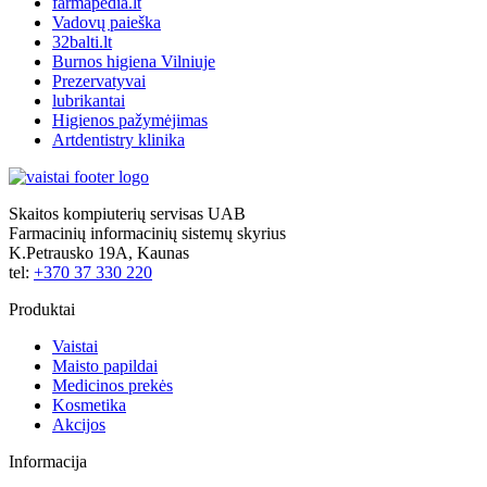
farmapedia.lt
Vadovų paieška
32balti.lt
Burnos higiena Vilniuje
Prezervatyvai
lubrikantai
Higienos pažymėjimas
Artdentistry klinika
Skaitos kompiuterių servisas UAB
Farmacinių informacinių sistemų skyrius
K.Petrausko 19A, Kaunas
tel:
+370 37 330 220
Produktai
Vaistai
Maisto papildai
Medicinos prekės
Kosmetika
Akcijos
Informacija