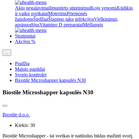
Akių negalavimai
Imuniteto stiprinimui
Kojų venoms
Kūdikių
ir vaikų sveikatai
Moterims
Priemonės
žaizdoms
Širdžiai
Šlapimo takų infekcijos
Virškinimui,
apsinuodijus
Vitamino D preparatai
Mėšlungis
Straipsniai
Akcijos %
...
Pradžia
Maisto papildai
Svorio kontrolei
Biostile Microshapper kapsulės N30
Biostile Microshapper kapsulės N30
Biostile d.o.o.
Kiekis:
30
Biostile Microshapper - tai sveikas ir natūralus būdas mažinti svorį.