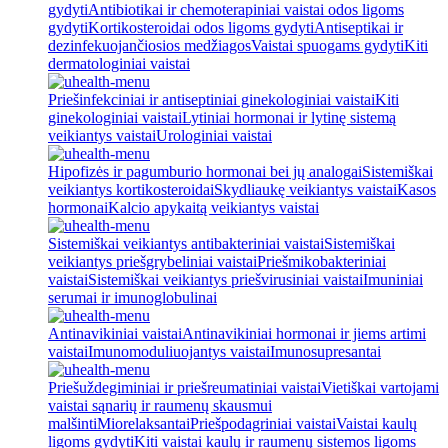
gydyti
Antibiotikai ir chemoterapiniai vaistai odos ligoms
gydyti
Kortikosteroidai odos ligoms gydyti
Antiseptikai ir
dezinfekuojančiosios medžiagos
Vaistai spuogams gydyti
Kiti
dermatologiniai vaistai
Priešinfekciniai ir antiseptiniai ginekologiniai vaistai
Kiti
ginekologiniai vaistai
Lytiniai hormonai ir lytinę sistemą
veikiantys vaistai
Urologiniai vaistai
Hipofizės ir pagumburio hormonai bei jų analogai
Sistemiškai
veikiantys kortikosteroidai
Skydliaukę veikiantys vaistai
Kasos
hormonai
Kalcio apykaitą veikiantys vaistai
Sistemiškai veikiantys antibakteriniai vaistai
Sistemiškai
veikiantys priešgrybeliniai vaistai
Priešmikobakteriniai
vaistai
Sistemiškai veikiantys priešvirusiniai vaistai
Imuniniai
serumai ir imunoglobulinai
Antinavikiniai vaistai
Antinavikiniai hormonai ir jiems artimi
vaistai
Imunomoduliuojantys vaistai
Imunosupresantai
Priešuždegiminiai ir priešreumatiniai vaistai
Vietiškai vartojami
vaistai sąnarių ir raumenų skausmui
malšinti
Miorelaksantai
Priešpodagriniai vaistai
Vaistai kaulų
ligoms gydyti
Kiti vaistai kaulų ir raumenų sistemos ligoms