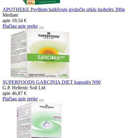
APOTHEKE Psyllium balkšvųjų gysločių sėklų luobelės 300g
Mediate
apie
19,54 €
Plačiau apie prekę
SUPERFOODS GARCINIA DIET kapsulės N90
G.P. Hellenic Soil Ltd
apie
46,87 €
Plačiau apie prekę