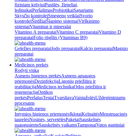
fiziniam krūviui
Pastilės, žirneliai,
ledinukai
Peršalimas
Probiotikai
Sąnariams
Skysčių kontrolei
Smegenų veiklai
Svorio
kontrolei
Širdžiai
Šlapimo sistemai
Virškinimo
sistemai
Vitaminai ir mineralai
Vitamino A preparatai
Vitamino C preparatai
Vitamino D
preparatai
Folio rūgštis (Vitaminas B9)
Geležies preparatai
Jodo preparatai
Kalcio preparatai
Magnio
preparatai
Medicinos prekės
Rodyti viską
Asmens higienos prekės
Asmens apsaugos
priemonės
Dezinfekcija
Ligonių priežiūra ir
reabilitacija
Medicinos technika
Odos priežiūra ir
regeneracija
Optikos
prekės
Peršalus
Testai
Tvarsliava
Vaistažolės
Uždegiminiams
procesams
Intymios higienos priemonės
Įklotai
Kelnaitės
Menstruacinės
taurelės
Nosinės, servetėlės
Paketai
Sauskelnės
suaugusiems
Sauskelnės vaikams
Tamponai
Vatos gaminiai
Apranga, antbačiai
Kaukės
Pirštinės,