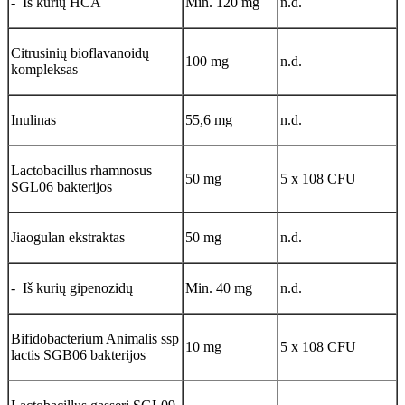
- Iš kurių HCA
Min. 120 mg
n.d.
Citrusinių bioflavanoidų
100 mg
n.d.
kompleksas
Inulinas
55,6 mg
n.d.
Lactobacillus rhamnosus
50 mg
5 x 108 CFU
SGL06 bakterijos
Jiaogulan ekstraktas
50 mg
n.d.
- Iš kurių gipenozidų
Min. 40 mg
n.d.
Bifidobacterium Animalis ssp
10 mg
5 x 108 CFU
lactis SGB06 bakterijos