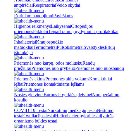
antpirščiai
Respiratoriai
Veido skydai
Išoriniam naudojimui
Paviršiams
Higienos reikmenys
Laikysenai
Ortopedijos
priemonės
Paklotai
Teipai
Traumų gydymui ir profilaktikai
Inhaliatoriai
Kraujospūdžio
matuokliai
Termometrai
Pulsoksimetrai
Svarstyklės
Erkių
ištraukėjai
Priemonės nuo karpų, odos moliuskų
Randų
priežiūrai
Priemonės nuo grybelio
Priemonės nuo nuospaudų
Priemonės akims
Priemonės akių vokams
Kontaktiniai
lęšiai
Priemonės kontaktiniams lęšiams
Nosies gleivinei
Burnos ir gerklės gleivinei
Nuo peršalimo,
kosulio
COVID-19 Testai
Narkotinių medžiagų testai
Nėštumo
testai
Ovuliacijos testai
Helicobacter pylori testai
Įvairūs
organizmo būklės testai