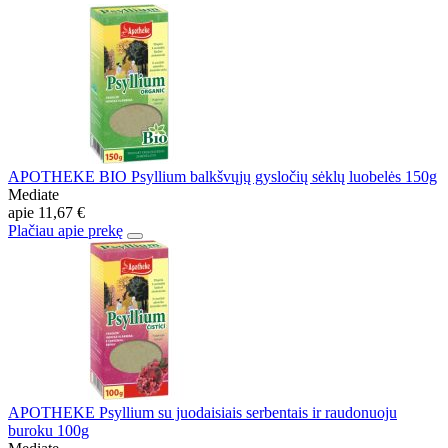
APOTHEKE BIO Psyllium balkšvųjų gysločių sėklų luobelės 150g
Mediate
apie
11,67 €
Plačiau apie prekę
APOTHEKE Psyllium su juodaisiais serbentais ir raudonuoju
buroku 100g