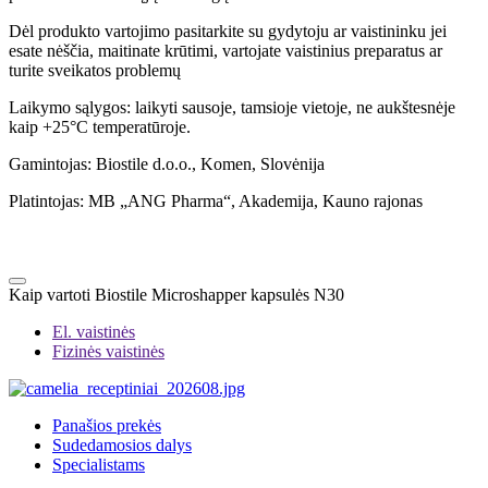
Dėl produkto vartojimo pasitarkite su gydytoju ar vaistininku jei
esate nėščia, maitinate krūtimi, vartojate vaistinius preparatus ar
turite sveikatos problemų
Laikymo sąlygos: laikyti sausoje, tamsioje vietoje, ne aukštesnėje
kaip +25°C temperatūroje.
Gamintojas: Biostile d.o.o., Komen, Slovėnija
Platintojas: MB „ANG Pharma“, Akademija, Kauno rajonas
Kaip vartoti Biostile Microshapper kapsulės N30
El. vaistinės
Fizinės vaistinės
Panašios prekės
Sudedamosios dalys
Specialistams