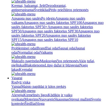
Kremai, balzamai, želė
Dezodorantai,
antiperspirantai
Šveitikliai
Pėdų priežiūros priemonės
Apsauga nuo saulės
Po įdegio
Apsauga nuo saulės
vaikams
Apsaugos nuo saulės faktorius SPF100
Apsaugos nuo
saulės faktorius SPF50+
Apsaugos nuo saulės faktorius
SPF50
Apsaugos nuo saulės faktorius SPF30
Apsaugos nuo
saulės faktorius SPF20
Apsaugos nuo saulės faktorius
SPF15
Apsaugos nuo saulės faktorius SPF10
Probleminei odai
Brandžiai odai
Sausai odai
Jaunai
odai
Normaliai odai
Vaikams
Makiažo pagrindas
Maskuojančios priemonės
Akių tušai,
pieštukai
Blakstienoms
Lūpų dažai ir blizgesiai
Nagų
lakas
Kvepalai
Vasarai
Rodyti viską
Vaistai
Maisto papildai ir kitos prekės
Alergija
Kirmėlinės ligos
Kūdikių ir vaikų
sveikatai
Moterims
Nuovargis
Skausmas
Stresui mažinti
Svorio
kontrolei
Širdžiai
Sloga