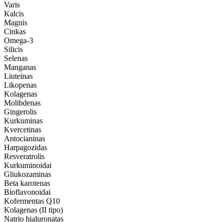
Varis
Kalcis
Magnis
Cinkas
Omega-3
Silicis
Selenas
Manganas
Liuteinas
Likopenas
Kolagenas
Molibdenas
Gingerolis
Kurkuminas
Kvercetinas
Antocianinas
Harpagozidas
Resveratrolis
Kurkuminoidai
Gliukozaminas
Beta karotenas
Bioflavonoidai
Kofermentas Q10
Kolagenas (II tipo)
Natrio hialuronatas