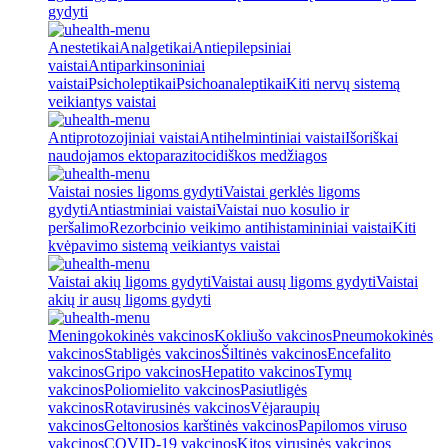
gydyti
Anestetikai
Analgetikai
Antiepilepsiniai
vaistai
Antiparkinsoniniai
vaistai
Psicholeptikai
Psichoanaleptikai
Kiti nervų sistemą
veikiantys vaistai
Antiprotozojiniai vaistai
Antihelmintiniai vaistai
Išoriškai
naudojamos ektoparazitocidiškos medžiagos
Vaistai nosies ligoms gydyti
Vaistai gerklės ligoms
gydyti
Antiastminiai vaistai
Vaistai nuo kosulio ir
peršalimo
Rezorbcinio veikimo antihistamininiai vaistai
Kiti
kvėpavimo sistemą veikiantys vaistai
Vaistai akių ligoms gydyti
Vaistai ausų ligoms gydyti
Vaistai
akių ir ausų ligoms gydyti
Meningokokinės vakcinos
Kokliušo vakcinos
Pneumokokinės
vakcinos
Stabligės vakcinos
Šiltinės vakcinos
Encefalito
vakcinos
Gripo vakcinos
Hepatito vakcinos
Tymų
vakcinos
Poliomielito vakcinos
Pasiutligės
vakcinos
Rotavirusinės vakcinos
Vėjaraupių
vakcinos
Geltonosios karštinės vakcinos
Papilomos viruso
vakcinos
COVID-19 vakcinos
Kitos virusinės vakcinos