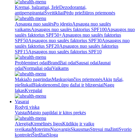
Kremai, balzamai, želė
Dezodorantai,
antiperspirantai
Šveitikliai
Pėdų priežiūros priemonės
Apsauga nuo saulės
Po įdegio
Apsauga nuo saulės
vaikams
Apsaugos nuo saulės faktorius SPF100
Apsaugos nuo
saulės faktorius SPF50+
Apsaugos nuo saulės faktorius
SPF50
Apsaugos nuo saulės faktorius SPF30
Apsaugos nuo
saulės faktorius SPF20
Apsaugos nuo saulės faktorius
SPF15
Apsaugos nuo saulės faktorius SPF10
Probleminei odai
Brandžiai odai
Sausai odai
Jaunai
odai
Normaliai odai
Vaikams
Makiažo pagrindas
Maskuojančios priemonės
Akių tušai,
pieštukai
Blakstienoms
Lūpų dažai ir blizgesiai
Nagų
lakas
Kvepalai
Vasarai
Rodyti viską
Vaistai
Maisto papildai ir kitos prekės
Alergija
Kirmėlinės ligos
Kūdikių ir vaikų
sveikatai
Moterims
Nuovargis
Skausmas
Stresui mažinti
Svorio
kontrolei
Širdžiai
Sloga