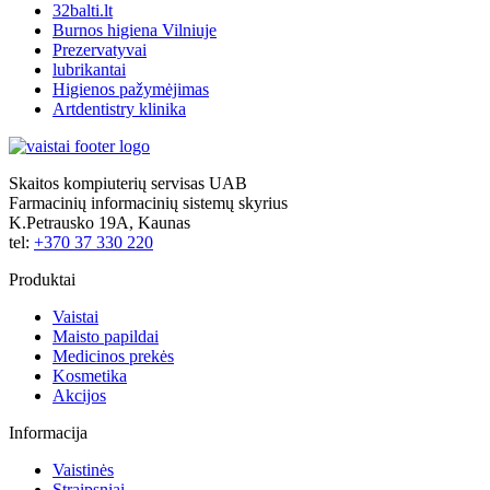
32balti.lt
Burnos higiena Vilniuje
Prezervatyvai
lubrikantai
Higienos pažymėjimas
Artdentistry klinika
Skaitos kompiuterių servisas UAB
Farmacinių informacinių sistemų skyrius
K.Petrausko 19A, Kaunas
tel:
+370 37 330 220
Produktai
Vaistai
Maisto papildai
Medicinos prekės
Kosmetika
Akcijos
Informacija
Vaistinės
Straipsniai