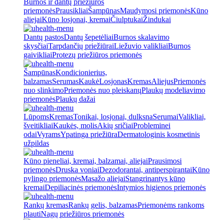
Burnos ir dantų priežiūros
priemonės
Prausikliai
Šampūnas
Maudymosi priemonės
Kūno
aliejai
Kūno losjonai, kremai
Čiulptukai
Žindukai
Dantų pastos
Dantų šepetėliai
Burnos skalavimo
skysčiai
Tarpdančių priežiūrai
Liežuvio valikliai
Burnos
gaivikliai
Protezų priežiūros priemonės
Šampūnas
Kondicionierius,
balzamas
Serumas
Kaukė
Losjonas
Kremas
Aliejus
Priemonės
nuo slinkimo
Priemonės nuo pleiskanų
Plaukų modeliavimo
priemonės
Plaukų dažai
Lūpoms
Kremas
Tonikai, losjonai, dulksna
Serumai
Valikliai,
šveitikliai
Kaukės, molis
Akių sričiai
Probleminei
odai
Vyrams
Ypatinga priežiūra
Dermatologinis kosmetinis
užpildas
Kūno pieneliai, kremai, balzamai, aliejai
Prausimosi
priemonės
Druska voniai
Dezodorantai, antiperspirantai
Kūno
pylingo priemonės
Masažo aliejai
Stangrinantys kūno
kremai
Depiliacinės priemonės
Intymios higienos priemonės
Rankų kremas
Rankų gelis, balzamas
Priemonėms rankoms
plauti
Nagų priežiūros priemonės