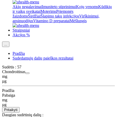
Akių negalavimai
Imuniteto stiprinimui
Kojų venoms
Kūdikių
ir vaikų sveikatai
Moterims
Priemonės
žaizdoms
Širdžiai
Šlapimo takų infekcijos
Virškinimui,
apsinuodijus
Vitamino D preparatai
Mėšlungis
Straipsniai
Akcijos %
...
Pradžia
Sudedamųjų dalių paieškos rezultatai
Sudėtis :
57
Chondroitinas
mg
µg
Pradžia
Pabaiga
mg
µg
Pritaikyti
Daugiau sudėtinių dalių :