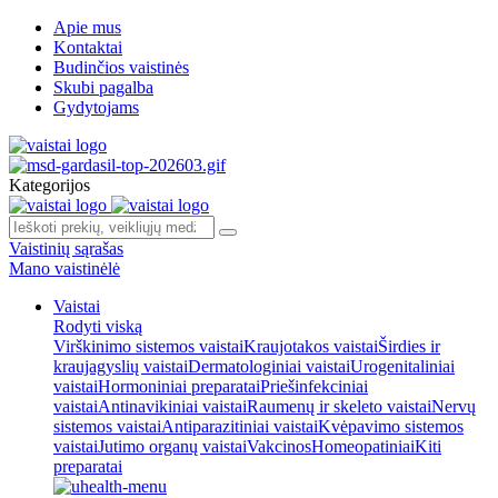
Apie mus
Kontaktai
Budinčios vaistinės
Skubi pagalba
Gydytojams
Kategorijos
Vaistinių sąrašas
Mano vaistinėlė
Vaistai
Rodyti viską
Virškinimo sistemos vaistai
Kraujotakos vaistai
Širdies ir
kraujagyslių vaistai
Dermatologiniai vaistai
Urogenitaliniai
vaistai
Hormoniniai preparatai
Priešinfekciniai
vaistai
Antinavikiniai vaistai
Raumenų ir skeleto vaistai
Nervų
sistemos vaistai
Antiparazitiniai vaistai
Kvėpavimo sistemos
vaistai
Jutimo organų vaistai
Vakcinos
Homeopatiniai
Kiti
preparatai