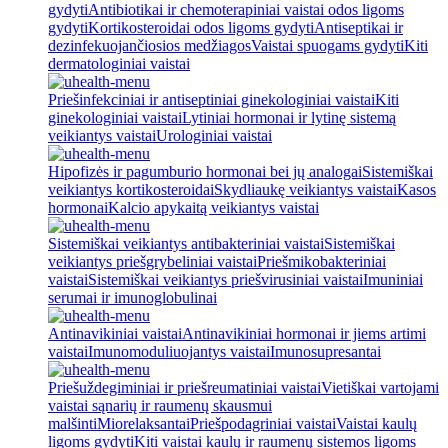
gydyti
Antibiotikai ir chemoterapiniai vaistai odos ligoms
gydyti
Kortikosteroidai odos ligoms gydyti
Antiseptikai ir
dezinfekuojančiosios medžiagos
Vaistai spuogams gydyti
Kiti
dermatologiniai vaistai
Priešinfekciniai ir antiseptiniai ginekologiniai vaistai
Kiti
ginekologiniai vaistai
Lytiniai hormonai ir lytinę sistemą
veikiantys vaistai
Urologiniai vaistai
Hipofizės ir pagumburio hormonai bei jų analogai
Sistemiškai
veikiantys kortikosteroidai
Skydliaukę veikiantys vaistai
Kasos
hormonai
Kalcio apykaitą veikiantys vaistai
Sistemiškai veikiantys antibakteriniai vaistai
Sistemiškai
veikiantys priešgrybeliniai vaistai
Priešmikobakteriniai
vaistai
Sistemiškai veikiantys priešvirusiniai vaistai
Imuniniai
serumai ir imunoglobulinai
Antinavikiniai vaistai
Antinavikiniai hormonai ir jiems artimi
vaistai
Imunomoduliuojantys vaistai
Imunosupresantai
Priešuždegiminiai ir priešreumatiniai vaistai
Vietiškai vartojami
vaistai sąnarių ir raumenų skausmui
malšinti
Miorelaksantai
Priešpodagriniai vaistai
Vaistai kaulų
ligoms gydyti
Kiti vaistai kaulų ir raumenų sistemos ligoms