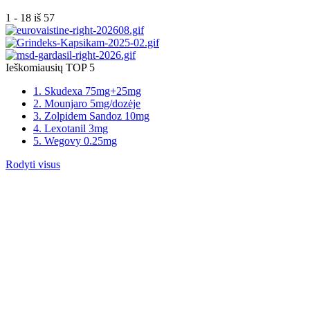
1 - 18 iš 57
Ieškomiausių TOP 5
1. Skudexa 75mg+25mg
2. Mounjaro 5mg/dozėje
3. Zolpidem Sandoz 10mg
4. Lexotanil 3mg
5. Wegovy 0.25mg
Rodyti visus