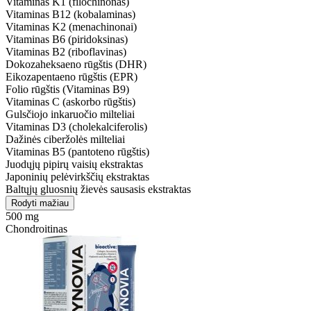
Vitaminas K1 (filochinonas)
Vitaminas B12 (kobalaminas)
Vitaminas K2 (menachinonai)
Vitaminas B6 (piridoksinas)
Vitaminas B2 (riboflavinas)
Dokozaheksaeno rūgštis (DHR)
Eikozapentaeno rūgštis (EPR)
Folio rūgštis (Vitaminas B9)
Vitaminas C (askorbo rūgštis)
Gulsčiojo inkaruočio milteliai
Vitaminas D3 (cholekalciferolis)
Dažinės ciberžolės milteliai
Vitaminas B5 (pantoteno rūgštis)
Juodųjų pipirų vaisių ekstraktas
Japoninių pelėvirkščių ekstraktas
Baltųjų gluosnių žievės sausasis ekstraktas
Rodyti mažiau
500 mg
Chondroitinas