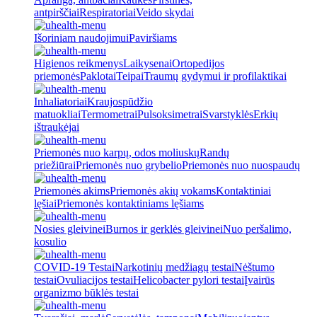
antpirščiai
Respiratoriai
Veido skydai
Išoriniam naudojimui
Paviršiams
Higienos reikmenys
Laikysenai
Ortopedijos
priemonės
Paklotai
Teipai
Traumų gydymui ir profilaktikai
Inhaliatoriai
Kraujospūdžio
matuokliai
Termometrai
Pulsoksimetrai
Svarstyklės
Erkių
ištraukėjai
Priemonės nuo karpų, odos moliuskų
Randų
priežiūrai
Priemonės nuo grybelio
Priemonės nuo nuospaudų
Priemonės akims
Priemonės akių vokams
Kontaktiniai
lęšiai
Priemonės kontaktiniams lęšiams
Nosies gleivinei
Burnos ir gerklės gleivinei
Nuo peršalimo,
kosulio
COVID-19 Testai
Narkotinių medžiagų testai
Nėštumo
testai
Ovuliacijos testai
Helicobacter pylori testai
Įvairūs
organizmo būklės testai