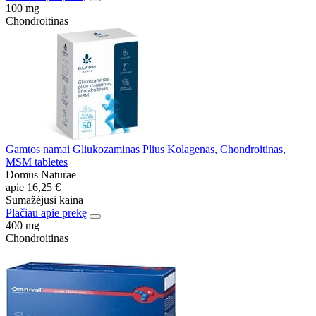
100 mg
Chondroitinas
Gamtos namai Gliukozaminas Plius Kolagenas, Chondroitinas,
MSM tabletės
Domus Naturae
apie
16,25 €
Sumažėjusi kaina
Plačiau apie prekę
400 mg
Chondroitinas