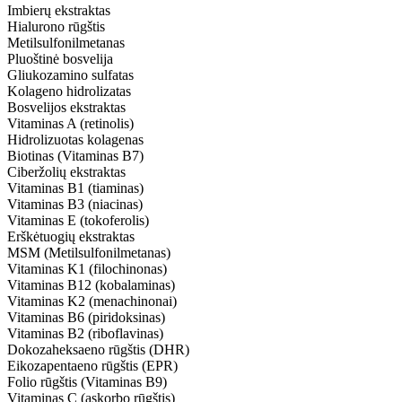
Imbierų ekstraktas
Hialurono rūgštis
Metilsulfonilmetanas
Pluoštinė bosvelija
Gliukozamino sulfatas
Kolageno hidrolizatas
Bosvelijos ekstraktas
Vitaminas A (retinolis)
Hidrolizuotas kolagenas
Biotinas (Vitaminas B7)
Ciberžolių ekstraktas
Vitaminas B1 (tiaminas)
Vitaminas B3 (niacinas)
Vitaminas E (tokoferolis)
Erškėtuogių ekstraktas
MSM (Metilsulfonilmetanas)
Vitaminas K1 (filochinonas)
Vitaminas B12 (kobalaminas)
Vitaminas K2 (menachinonai)
Vitaminas B6 (piridoksinas)
Vitaminas B2 (riboflavinas)
Dokozaheksaeno rūgštis (DHR)
Eikozapentaeno rūgštis (EPR)
Folio rūgštis (Vitaminas B9)
Vitaminas C (askorbo rūgštis)