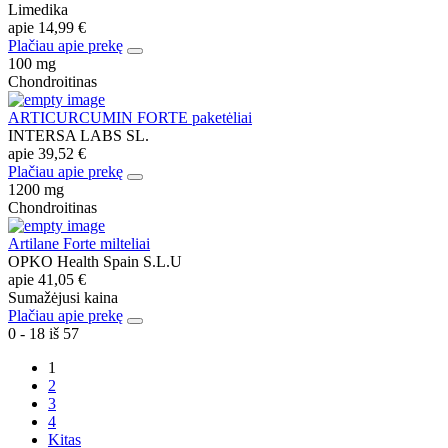
Limedika
apie
14,99 €
Plačiau apie prekę
100 mg
Chondroitinas
ARTICURCUMIN FORTE paketėliai
INTERSA LABS SL.
apie
39,52 €
Plačiau apie prekę
1200 mg
Chondroitinas
Artilane Forte milteliai
OPKO Health Spain S.L.U
apie
41,05 €
Sumažėjusi kaina
Plačiau apie prekę
0 - 18 iš 57
1
2
3
4
Kitas