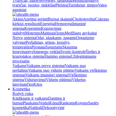
Tvarsčiai, marlė
Servetėlės, tamponai
Mobilizuojantys
tvarsčiai, juostos, tinkleliai
Pleistrai
Turniketai, timpos
Vatos
gaminiai
Akims
Apetitui gerinti
Burnai skalauti
Cholesteroliui
Cukraus
kiekiui reguliuoti
Energijai
Hemorojui
Imuninė
sistema
Kepenims
Kraujavimui
stabdyti
Moterims
Maitinančioms
Medžiagų apykaitai
Nervų sistema
Odai, plaukams, nagams
Organizmo
valymui
Peršalimas, gripas, kosulys,
temperatūra
Prostatai
Sąnariams
Skausmą
lengvinantys
Smegenų veiklai
Svorio kontrolė
Širdies ir
kraujotakos sistema
Šlapimo sistema
Uždegiminiams
procesams
Vaikams
Vaikams nervų sistemai
Vaikams nuo
peršalimo
Vaikams nuo vidurių pūtimo
Vaikams virškinimo
sistemai
Vaikams imuninei sistemai
Virškinimo
sistema
Viduriavimui
Vidurių pūtimui
Vidurius
laisvinančios
Kitos
Kosmetika
Rodyti viską
Kūdikiams ir vaikams
Dantims ir
burnai
Plaukams
Veidui
Kūnui
Rankoms
Kojoms
Saulės
kosmetika
Natūrali
Dekoratyvinė