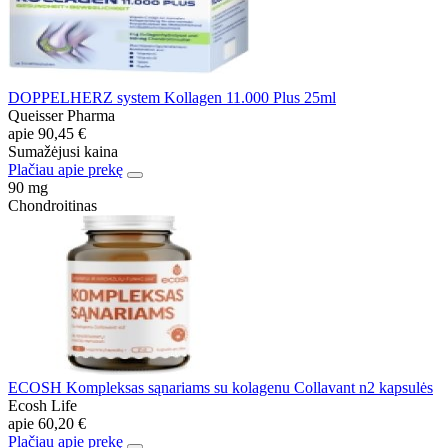
DOPPELHERZ system Kollagen 11.000 Plus 25ml
Queisser Pharma
apie
90,45 €
Sumažėjusi kaina
Plačiau apie prekę
90 mg
Chondroitinas
ECOSH Kompleksas sąnariams su kolagenu Collavant n2 kapsulės
Ecosh Life
apie
60,20 €
Plačiau apie prekę