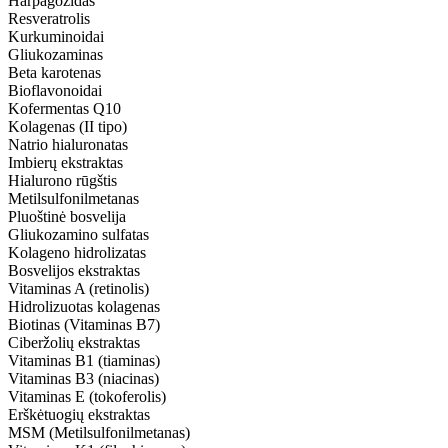
Harpagozidas
Resveratrolis
Kurkuminoidai
Gliukozaminas
Beta karotenas
Bioflavonoidai
Kofermentas Q10
Kolagenas (II tipo)
Natrio hialuronatas
Imbierų ekstraktas
Hialurono rūgštis
Metilsulfonilmetanas
Pluoštinė bosvelija
Gliukozamino sulfatas
Kolageno hidrolizatas
Bosvelijos ekstraktas
Vitaminas A (retinolis)
Hidrolizuotas kolagenas
Biotinas (Vitaminas B7)
Ciberžolių ekstraktas
Vitaminas B1 (tiaminas)
Vitaminas B3 (niacinas)
Vitaminas E (tokoferolis)
Erškėtuogių ekstraktas
MSM (Metilsulfonilmetanas)