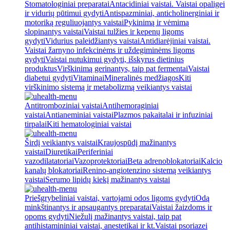
Stomatologiniai preparatai
Antacidiniai vaistai. Vaistai opaligei
ir vidurių pūtimui gydyti
Antispazminiai, anticholinerginiai ir
motoriką reguliuojantys vaistai
Pykinimą ir vėmimą
slopinantys vaistai
Vaistai tulžies ir kepenų ligoms
gydyti
Vidurius paleidžiantys vaistai
Antidiarėjiniai vaistai.
Vaistai žarnyno infekcinėms ir uždegiminėms ligoms
gydyti
Vaistai nutukimui gydyti, išskyrus dietinius
produktus
Virškinimą gerinantys, taip pat fermentai
Vaistai
diabetui gydyti
Vitaminai
Mineralinės medžiagos
Kiti
virškinimo sistemą ir metabolizmą veikiantys vaistai
Antitromboziniai vaistai
Antihemoraginiai
vaistai
Antianeminiai vaistai
Plazmos pakaitalai ir infuziniai
tirpalai
Kiti hematologiniai vaistai
Širdį veikiantys vaistai
Kraujospūdį mažinantys
vaistai
Diuretikai
Periferiniai
vazodilatatoriai
Vazoprotektoriai
Beta adrenoblokatoriai
Kalcio
kanalų blokatoriai
Renino-angiotenzino sistemą veikiantys
vaistai
Serumo lipidų kiekį mažinantys vaistai
Priešgrybeliniai vaistai, vartojami odos ligoms gydyti
Odą
minkštinantys ir apsaugantys preparatai
Vaistai žaizdoms ir
opoms gydyti
Niežulį mažinantys vaistai, taip pat
antihistamininiai vaistai, anestetikai ir kt.
Vaistai psoriazei