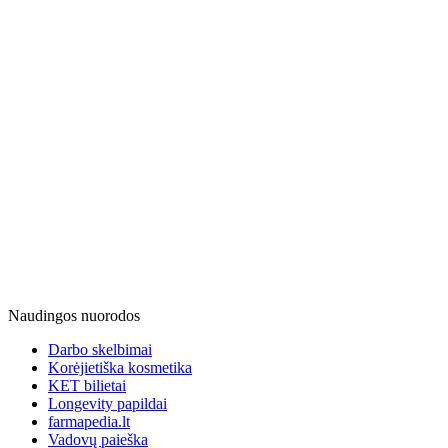
Naudingos nuorodos
Darbo skelbimai
Korėjietiška kosmetika
KET bilietai
Longevity papildai
farmapedia.lt
Vadovų paieška