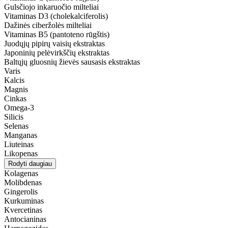
Gulsčiojo inkaruočio milteliai
Vitaminas D3 (cholekalciferolis)
Dažinės ciberžolės milteliai
Vitaminas B5 (pantoteno rūgštis)
Juodųjų pipirų vaisių ekstraktas
Japoninių pelėvirkščių ekstraktas
Baltųjų gluosnių žievės sausasis ekstraktas
Varis
Kalcis
Magnis
Cinkas
Omega-3
Silicis
Selenas
Manganas
Liuteinas
Likopenas
Rodyti daugiau
Kolagenas
Molibdenas
Gingerolis
Kurkuminas
Kvercetinas
Antocianinas