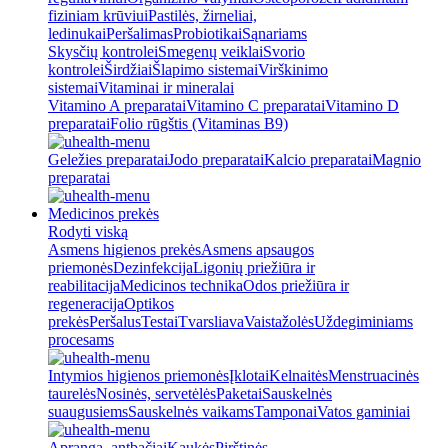
fiziniam krūviui
Pastilės, žirneliai,
ledinukai
Peršalimas
Probiotikai
Sąnariams
Skysčių kontrolei
Smegenų veiklai
Svorio
kontrolei
Širdžiai
Šlapimo sistemai
Virškinimo
sistemai
Vitaminai ir mineralai
Vitamino A preparatai
Vitamino C preparatai
Vitamino D
preparatai
Folio rūgštis (Vitaminas B9)
Geležies preparatai
Jodo preparatai
Kalcio preparatai
Magnio
preparatai
Medicinos prekės
Rodyti viską
Asmens higienos prekės
Asmens apsaugos
priemonės
Dezinfekcija
Ligonių priežiūra ir
reabilitacija
Medicinos technika
Odos priežiūra ir
regeneracija
Optikos
prekės
Peršalus
Testai
Tvarsliava
Vaistažolės
Uždegiminiams
procesams
Intymios higienos priemonės
Įklotai
Kelnaitės
Menstruacinės
taurelės
Nosinės, servetėlės
Paketai
Sauskelnės
suaugusiems
Sauskelnės vaikams
Tamponai
Vatos gaminiai
Apranga, antbačiai
Kaukės
Pirštinės,