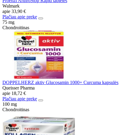
Proenzi ArthroStop Rapid tabletės
Walmark
apie
33,90 €
Plačiau apie prekę
75 mg
Chondroitinas
DOPPELHERZ aktiv Glucosamin 1000+ Curcuma kapsulės
Queisser Pharma
apie
18,72 €
Plačiau apie prekę
100 mg
Chondroitinas