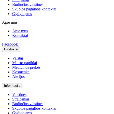
Budinčios vaistinės
Skubios pagalbos kontaktai
Gydytojams
Apie mus
Apie mus
Kontaktai
Facebook
Produktai
Vaistai
Maisto papildai
Medicinos prekės
Kosmetika
Akcijos
Informacija
Vaistinės
Straipsniai
Budinčios vaistinės
Skubios pagalbos kontaktai
Gydytojams