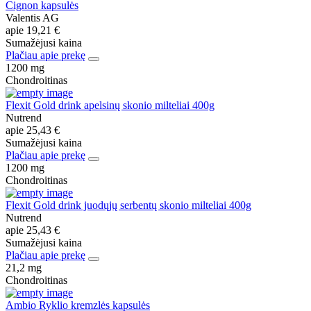
Cignon kapsulės
Valentis AG
apie
19,21 €
Sumažėjusi kaina
Plačiau apie prekę
1200 mg
Chondroitinas
Flexit Gold drink apelsinų skonio milteliai 400g
Nutrend
apie
25,43 €
Sumažėjusi kaina
Plačiau apie prekę
1200 mg
Chondroitinas
Flexit Gold drink juodųjų serbentų skonio milteliai 400g
Nutrend
apie
25,43 €
Sumažėjusi kaina
Plačiau apie prekę
21,2 mg
Chondroitinas
Ambio Ryklio kremzlės kapsulės