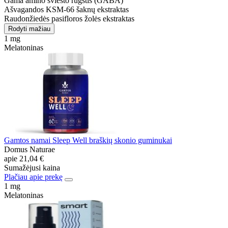
Gama amino sviesto rūgštis (GABA)
Ašvagandos KSM-66 šaknų ekstraktas
Raudonžiedės pasifloros žolės ekstraktas
Rodyti mažiau
1 mg
Melatoninas
Gamtos namai Sleep Well braškių skonio guminukai
Domus Naturae
apie
21,04 €
Sumažėjusi kaina
Plačiau apie prekę
1 mg
Melatoninas