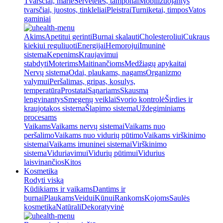
Tvarsčiai, marlė
Servetėlės, tamponai
Mobilizuojantys
tvarsčiai, juostos, tinkleliai
Pleistrai
Turniketai, timpos
Vatos
gaminiai
Akims
Apetitui gerinti
Burnai skalauti
Cholesteroliui
Cukraus
kiekiui reguliuoti
Energijai
Hemorojui
Imuninė
sistema
Kepenims
Kraujavimui
stabdyti
Moterims
Maitinančioms
Medžiagų apykaitai
Nervų sistema
Odai, plaukams, nagams
Organizmo
valymui
Peršalimas, gripas, kosulys,
temperatūra
Prostatai
Sąnariams
Skausmą
lengvinantys
Smegenų veiklai
Svorio kontrolė
Širdies ir
kraujotakos sistema
Šlapimo sistema
Uždegiminiams
procesams
Vaikams
Vaikams nervų sistemai
Vaikams nuo
peršalimo
Vaikams nuo vidurių pūtimo
Vaikams virškinimo
sistemai
Vaikams imuninei sistemai
Virškinimo
sistema
Viduriavimui
Vidurių pūtimui
Vidurius
laisvinančios
Kitos
Kosmetika
Rodyti viską
Kūdikiams ir vaikams
Dantims ir
burnai
Plaukams
Veidui
Kūnui
Rankoms
Kojoms
Saulės
kosmetika
Natūrali
Dekoratyvinė