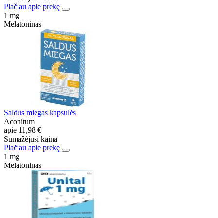
Plačiau apie prekę
1 mg
Melatoninas
Saldus miegas kapsulės
Aconitum
apie
11,98 €
Sumažėjusi kaina
Plačiau apie prekę
1 mg
Melatoninas