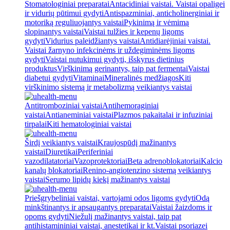
Stomatologiniai preparatai
Antacidiniai vaistai. Vaistai opaligei
ir vidurių pūtimui gydyti
Antispazminiai, anticholinerginiai ir
motoriką reguliuojantys vaistai
Pykinimą ir vėmimą
slopinantys vaistai
Vaistai tulžies ir kepenų ligoms
gydyti
Vidurius paleidžiantys vaistai
Antidiarėjiniai vaistai.
Vaistai žarnyno infekcinėms ir uždegiminėms ligoms
gydyti
Vaistai nutukimui gydyti, išskyrus dietinius
produktus
Virškinimą gerinantys, taip pat fermentai
Vaistai
diabetui gydyti
Vitaminai
Mineralinės medžiagos
Kiti
virškinimo sistemą ir metabolizmą veikiantys vaistai
Antitromboziniai vaistai
Antihemoraginiai
vaistai
Antianeminiai vaistai
Plazmos pakaitalai ir infuziniai
tirpalai
Kiti hematologiniai vaistai
Širdį veikiantys vaistai
Kraujospūdį mažinantys
vaistai
Diuretikai
Periferiniai
vazodilatatoriai
Vazoprotektoriai
Beta adrenoblokatoriai
Kalcio
kanalų blokatoriai
Renino-angiotenzino sistemą veikiantys
vaistai
Serumo lipidų kiekį mažinantys vaistai
Priešgrybeliniai vaistai, vartojami odos ligoms gydyti
Odą
minkštinantys ir apsaugantys preparatai
Vaistai žaizdoms ir
opoms gydyti
Niežulį mažinantys vaistai, taip pat
antihistamininiai vaistai, anestetikai ir kt.
Vaistai psoriazei