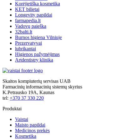
Korėjietiška kosmetika
KET bilietai
Longevity papildai
farmapedia.lt
Vadovų paieška
32balti.lt
Burnos higiena Vilniuje
Prezervatyvai
lubrikantai
Higienos pažymėjimas
Artdentistry klinika
Skaitos kompiuterių servisas UAB
Farmacinių informacinių sistemų skyrius
K.Petrausko 19A, Kaunas
tel:
+370 37 330 220
Produktai
Vaistai
Maisto papildai
Medicinos prekės
Kosmetika