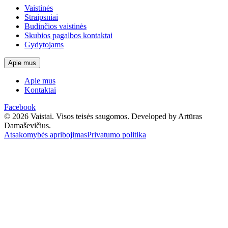
Vaistinės
Straipsniai
Budinčios vaistinės
Skubios pagalbos kontaktai
Gydytojams
Apie mus
Apie mus
Kontaktai
Facebook
© 2026 Vaistai. Visos teisės saugomos.
Developed by Artūras
Damaševičius.
Atsakomybės apribojimas
Privatumo politika