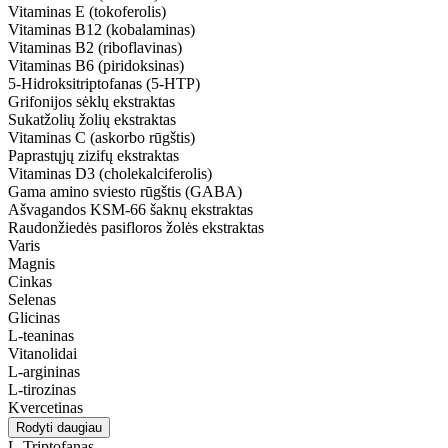
Vitaminas E (tokoferolis)
Vitaminas B12 (kobalaminas)
Vitaminas B2 (riboflavinas)
Vitaminas B6 (piridoksinas)
5-Hidroksitriptofanas (5-HTP)
Grifonijos sėklų ekstraktas
Sukatžolių žolių ekstraktas
Vitaminas C (askorbo rūgštis)
Paprastųjų zizifų ekstraktas
Vitaminas D3 (cholekalciferolis)
Gama amino sviesto rūgštis (GABA)
Ašvagandos KSM-66 šaknų ekstraktas
Raudonžiedės pasifloros žolės ekstraktas
Varis
Magnis
Cinkas
Selenas
Glicinas
L-teaninas
Vitanolidai
L-argininas
L-tirozinas
Kvercetinas
Rodyti daugiau
L-Triptofanas