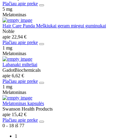
Plačiau apie prekę
5 mg
Melatoninas
Hair Care Panda Meškiukai geram miegui guminukai
Noble
apie
22,94 €
Plačiau apie prekę
1 mg
Melatoninas
Labanakt milteliai
GadotBiochemicals
apie
6,62 €
Plačiau apie prekę
1 mg
Melatoninas
Melatoninas kapsulės
Swanson Health Products
apie
15,42 €
Plačiau apie prekę
0 - 18 iš 77
1