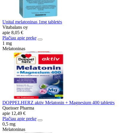
Unital melatoninas 1mg tabletės
Vitabalans oy
apie
8,05 €
Plačiau apie prekę
1 mg
Melatoninas
DOPPELHERZ aktiv Melatonin + Magnesium 400 tabletės
Queisser Pharma
apie
12,49 €
Plačiau apie prekę
0,5 mg
Melatoninas