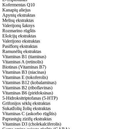
Kofermentas Q10
Kanapių aliejus
Apynių ekstraktas
Melisų ekstraktas
Valerijonų šaknys
Rozmarino rūgštis
Ešolcijų ekstraktas
Valerijono ekstraktas
Pasiflorų ekstraktas
Ramunėlių ekstraktas
Vitaminas B1 (tiaminas)
Vitaminas A (retinolis)
Biotinas (Vitaminas B7)
Vitaminas B3 (niacinas)
Vitaminas E (tokoferolis)
Vitaminas B12 (kobalaminas)
Vitaminas B2 (riboflavinas)
Vitaminas B6 (piridoksinas)
5-Hidroksitriptofanas (5-HTP)
Grifonijos sėklų ekstraktas
Sukatžolių žolių ekstraktas
Vitaminas C (askorbo rūgštis)
Paprastųjų zizifų ekstraktas
Vitaminas D3 (cholekalciferolis)