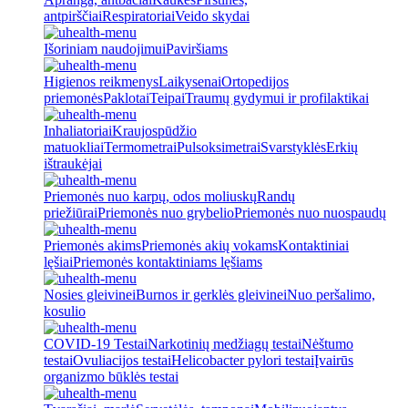
antpirščiai
Respiratoriai
Veido skydai
Išoriniam naudojimui
Paviršiams
Higienos reikmenys
Laikysenai
Ortopedijos
priemonės
Paklotai
Teipai
Traumų gydymui ir profilaktikai
Inhaliatoriai
Kraujospūdžio
matuokliai
Termometrai
Pulsoksimetrai
Svarstyklės
Erkių
ištraukėjai
Priemonės nuo karpų, odos moliuskų
Randų
priežiūrai
Priemonės nuo grybelio
Priemonės nuo nuospaudų
Priemonės akims
Priemonės akių vokams
Kontaktiniai
lęšiai
Priemonės kontaktiniams lęšiams
Nosies gleivinei
Burnos ir gerklės gleivinei
Nuo peršalimo,
kosulio
COVID-19 Testai
Narkotinių medžiagų testai
Nėštumo
testai
Ovuliacijos testai
Helicobacter pylori testai
Įvairūs
organizmo būklės testai