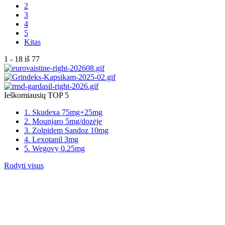
2
3
4
5
Kitas
1 - 18 iš 77
Ieškomiausių TOP 5
1. Skudexa 75mg+25mg
2. Mounjaro 5mg/dozėje
3. Zolpidem Sandoz 10mg
4. Lexotanil 3mg
5. Wegovy 0.25mg
Rodyti visus