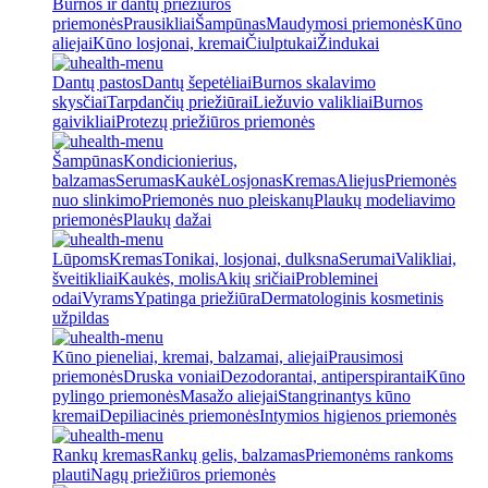
Burnos ir dantų priežiūros
priemonės
Prausikliai
Šampūnas
Maudymosi priemonės
Kūno
aliejai
Kūno losjonai, kremai
Čiulptukai
Žindukai
Dantų pastos
Dantų šepetėliai
Burnos skalavimo
skysčiai
Tarpdančių priežiūrai
Liežuvio valikliai
Burnos
gaivikliai
Protezų priežiūros priemonės
Šampūnas
Kondicionierius,
balzamas
Serumas
Kaukė
Losjonas
Kremas
Aliejus
Priemonės
nuo slinkimo
Priemonės nuo pleiskanų
Plaukų modeliavimo
priemonės
Plaukų dažai
Lūpoms
Kremas
Tonikai, losjonai, dulksna
Serumai
Valikliai,
šveitikliai
Kaukės, molis
Akių sričiai
Probleminei
odai
Vyrams
Ypatinga priežiūra
Dermatologinis kosmetinis
užpildas
Kūno pieneliai, kremai, balzamai, aliejai
Prausimosi
priemonės
Druska voniai
Dezodorantai, antiperspirantai
Kūno
pylingo priemonės
Masažo aliejai
Stangrinantys kūno
kremai
Depiliacinės priemonės
Intymios higienos priemonės
Rankų kremas
Rankų gelis, balzamas
Priemonėms rankoms
plauti
Nagų priežiūros priemonės