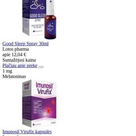
Good Sleep Spray 30ml
Lotos pharma
apie
12,04 €
Sumažėjusi kaina
Plačiau apie prekę
1 mg
Melatoninas
Imunosil Virufix kapsulės