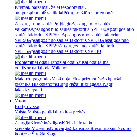
Kremai, balzamai, želė
Dezodorantai,
antiperspirantai
Šveitikliai
Pėdų priežiūros priemonės
Apsauga nuo saulės
Po įdegio
Apsauga nuo saulės
vaikams
Apsaugos nuo saulės faktorius SPF100
Apsaugos nuo
saulės faktorius SPF50+
Apsaugos nuo saulės faktorius
SPF50
Apsaugos nuo saulės faktorius SPF30
Apsaugos nuo
saulės faktorius SPF20
Apsaugos nuo saulės faktorius
SPF15
Apsaugos nuo saulės faktorius SPF10
Probleminei odai
Brandžiai odai
Sausai odai
Jaunai
odai
Normaliai odai
Vaikams
Makiažo pagrindas
Maskuojančios priemonės
Akių tušai,
pieštukai
Blakstienoms
Lūpų dažai ir blizgesiai
Nagų
lakas
Kvepalai
Vasarai
Rodyti viską
Vaistai
Maisto papildai ir kitos prekės
Alergija
Kirmėlinės ligos
Kūdikių ir vaikų
sveikatai
Moterims
Nuovargis
Skausmas
Stresui mažinti
Svorio
kontrolei
Širdžiai
Sloga