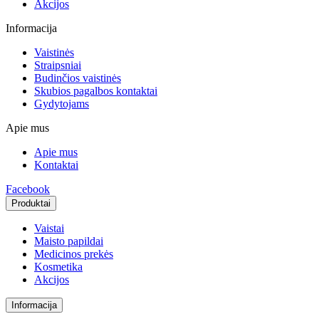
Akcijos
Informacija
Vaistinės
Straipsniai
Budinčios vaistinės
Skubios pagalbos kontaktai
Gydytojams
Apie mus
Apie mus
Kontaktai
Facebook
Produktai
Vaistai
Maisto papildai
Medicinos prekės
Kosmetika
Akcijos
Informacija