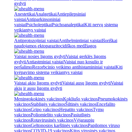
gydyti
Anestetikai
Analgetikai
Antiepilepsiniai
vaistai
Antiparkinsoniniai
vaistai
Psicholeptikai
Psichoanaleptikai
Kiti nervų sistemą
veikiantys vaistai
Antiprotozojiniai vaistai
Antihelmintiniai vaistai
Išoriškai
naudojamos ektoparazitocidiškos medžiagos
Vaistai nosies ligoms gydyti
Vaistai gerklės ligoms
gydyti
Antiastminiai vaistai
Vaistai nuo kosulio ir
peršalimo
Rezorbcinio veikimo antihistamininiai vaistai
Kiti
kvėpavimo sistemą veikiantys vaistai
Vaistai akių ligoms gydyti
Vaistai ausų ligoms gydyti
Vaistai
akių ir ausų ligoms gydyti
Meningokokinės vakcinos
Kokliušo vakcinos
Pneumokokinės
vakcinos
Stabligės vakcinos
Šiltinės vakcinos
Encefalito
vakcinos
Gripo vakcinos
Hepatito vakcinos
Tymų
vakcinos
Poliomielito vakcinos
Pasiutligės
vakcinos
Rotavirusinės vakcinos
Vėjaraupių
vakcinos
Geltonosios karštinės vakcinos
Papilomos viruso
vakcinos
COVID-19 vakcinos
Kitos virusinės vakcinos