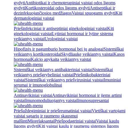
gydyti
Antibiotikai ir chemoterapiniai vaistai odos ligoms
gydyti
Kortikosteroidai odos ligoms gydyti
Antiseptikai ir
dezinfekuojančiosios medžiagos
Vaistai spuogams gydyti
Kiti
dermatologiniai vaistai
Priešinfekciniai ir antiseptiniai ginekologiniai vaistai
Kiti
ginekologiniai vaistai
Lytiniai hormonai ir lytinę sistemą
veikiantys vaistai
Urologiniai vaistai
Hipofizės ir pagumburio hormonai bei jų analogai
Sistemiškai
veikiantys kortikosteroidai
Skydliaukę veikiantys vaistai
Kasos
hormonai
Kalcio apykaitą veikiantys vaistai
Sistemiškai veikiantys antibakteriniai vaistai
Sistemiškai
veikiantys priešgrybeliniai vaistai
Priešmikobakteriniai
vaistai
Sistemiškai veikiantys priešvirusiniai vaistai
Imuniniai
serumai ir imunoglobulinai
Antinavikiniai vaistai
Antinavikiniai hormonai ir jiems artimi
vaistai
Imunomoduliuojantys vaistai
Imunosupresantai
Priešuždegiminiai ir priešreumatiniai vaistai
Vietiškai vartojami
vaistai sąnarių ir raumenų skausmui
malšinti
Miorelaksantai
Priešpodagriniai vaistai
Vaistai kaulų
ligoms gydyti
Kiti vaistai kaulų ir raumenų sistemos ligoms