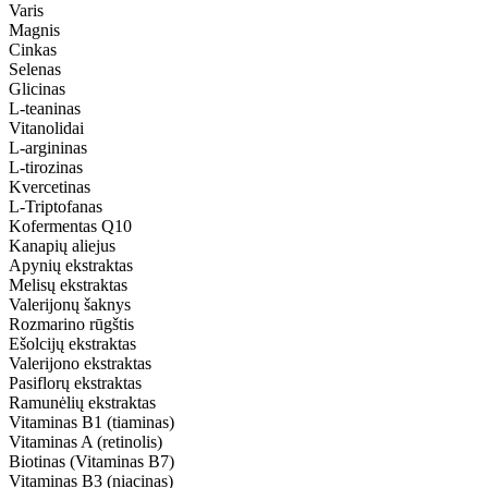
Varis
Magnis
Cinkas
Selenas
Glicinas
L-teaninas
Vitanolidai
L-argininas
L-tirozinas
Kvercetinas
L-Triptofanas
Kofermentas Q10
Kanapių aliejus
Apynių ekstraktas
Melisų ekstraktas
Valerijonų šaknys
Rozmarino rūgštis
Ešolcijų ekstraktas
Valerijono ekstraktas
Pasiflorų ekstraktas
Ramunėlių ekstraktas
Vitaminas B1 (tiaminas)
Vitaminas A (retinolis)
Biotinas (Vitaminas B7)
Vitaminas B3 (niacinas)