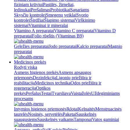
fiziniam krūviui
Pastilės, žirneliai,
ledinukai
Peršalimas
Probiotikai
Sąnariams
Skysčių kontrolei
Smegenų veiklai
Svorio
kontrolei
Širdžiai
Šlapimo sistemai
Virškinimo
sistemai
Vitaminai ir mineralai
Vitamino A preparatai
Vitamino C preparatai
Vitamino D
preparatai
Folio rūgštis (Vitaminas B9)
Geležies preparatai
Jodo preparatai
Kalcio preparatai
Magnio
preparatai
Medicinos prekės
Rodyti viską
Asmens higienos prekės
Asmens apsaugos
priemonės
Dezinfekcija
Ligonių priežiūra ir
reabilitacija
Medicinos technika
Odos priežiūra ir
regeneracija
Optikos
prekės
Peršalus
Testai
Tvarsliava
Vaistažolės
Uždegiminiams
procesams
Intymios higienos priemonės
Įklotai
Kelnaitės
Menstruacinės
taurelės
Nosinės, servetėlės
Paketai
Sauskelnės
suaugusiems
Sauskelnės vaikams
Tamponai
Vatos gaminiai
Apranga, antbačiai
Kaukės
Pirštinės,