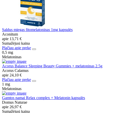
Saldus miegas fitomelatoninas 1mg kapsulės
Aconitum
apie
13,71 €
Sumažėjusi kaina
Plačiau apie prekę
0,5 mg
Melatoninas
Acorus Balance Sleeping Beauty Gummies + melatoninas 2.5g
Acorus Calamus
apie
24,10 €
Plačiau apie prekę
1 mg
Melatoninas
Gamtos namai Relax complex + Melatonin kapsulės
Domus Naturae
apie
26,97 €
Sumažėjusi kaina