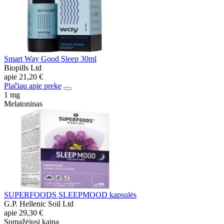
Smart Way Good Sleep 30ml
Biopills Ltd
apie
21,20 €
Plačiau apie prekę
1 mg
Melatoninas
SUPERFOODS SLEEPMOOD kapsulės
G.P. Hellenic Soil Ltd
apie
29,30 €
Sumažėjusi kaina