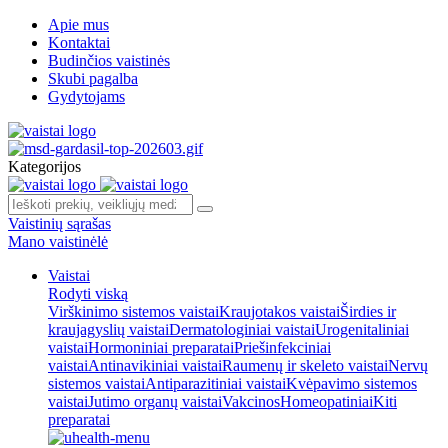
Apie mus
Kontaktai
Budinčios vaistinės
Skubi pagalba
Gydytojams
Kategorijos
Vaistinių sąrašas
Mano vaistinėlė
Vaistai
Rodyti viską
Virškinimo sistemos vaistai
Kraujotakos vaistai
Širdies ir
kraujagyslių vaistai
Dermatologiniai vaistai
Urogenitaliniai
vaistai
Hormoniniai preparatai
Priešinfekciniai
vaistai
Antinavikiniai vaistai
Raumenų ir skeleto vaistai
Nervų
sistemos vaistai
Antiparazitiniai vaistai
Kvėpavimo sistemos
vaistai
Jutimo organų vaistai
Vakcinos
Homeopatiniai
Kiti
preparatai