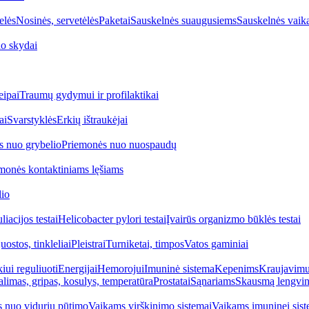
elės
Nosinės, servetėlės
Paketai
Sauskelnės suaugusiems
Sauskelnės vaik
o skydai
eipai
Traumų gydymui ir profilaktikai
ai
Svarstyklės
Erkių ištraukėjai
s nuo grybelio
Priemonės nuo nuospaudų
monės kontaktiniams lęšiams
lio
iacijos testai
Helicobacter pylori testai
Įvairūs organizmo būklės testai
uostos, tinkleliai
Pleistrai
Turniketai, timpos
Vatos gaminiai
iui reguliuoti
Energijai
Hemorojui
Imuninė sistema
Kepenims
Kraujavimui
alimas, gripas, kosulys, temperatūra
Prostatai
Sąnariams
Skausmą lengvin
 nuo vidurių pūtimo
Vaikams virškinimo sistemai
Vaikams imuninei sist