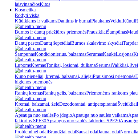
laisvinančios
Kitos
Kosmetika
Rodyti viską
Kūdikiams ir vaikams
Dantims ir burnai
Plaukams
Veidui
Kūnui
R
Burnos ir dantų priežiūros priemonės
Prausikliai
Šampūnas
Maud
Dantų pastos
Dantų šepetėliai
Burnos skalavimo skysčiai
Tarpdan
Šampūnas
Kondicionierius, balzamas
Serumas
Kaukė
Losjonas
K
Lūpoms
Kremas
Tonikai, losjonai, dulksna
Serumai
Valikliai, švei
Kūno pieneliai, kremai, balzamai, aliejai
Prausimosi priemonės
D
higienos priemonės
Rankų kremas
Rankų gelis, balzamas
Priemonėms rankoms plaut
Kremai, balzamai, želė
Dezodorantai, antiperspirantai
Šveitikliai
Apsauga nuo saulės
Po įdegio
Apsauga nuo saulės vaikams
Apsa
faktorius SPF30
Apsaugos nuo saulės faktorius SPF20
Apsaugos
Probleminei odai
Brandžiai odai
Sausai odai
Jaunai odai
Normalia