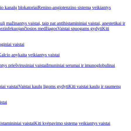
io kanalų blokatoriai
Renino-angiotenzino sistemą veikiantys
ulį mažinantys vaistai, taip pat antihistamininiai vaistai, anestetikai ir
 dezinfekuojančiosios medžiagos
Vaistai spuogams gydyti
Kiti
giniai vaistai
alcio apykaitą veikiantys vaistai
tys priešvirusiniai vaistai
Imuniniai serumai ir imunoglobulinai
iai vaistai
Vaistai kaulų ligoms gydyti
Kiti vaistai kaulų ir raumenų
stai
stamininiai vaistai
Kiti kvėpavimo sistemą veikiantys vaistai