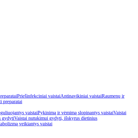
reparatai
Priešinfekciniai vaistai
Antinavikiniai vaistai
Raumenų ir
i preparatai
guliuojantys vaistai
Pykinimą ir vėmimą slopinantys vaistai
Vaistai
s gydyti
Vaistai nutukimui gydyti, išskyrus dietinius
tabolizmą veikiantys vaistai