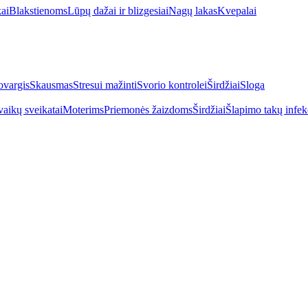
kai
Blakstienoms
Lūpų dažai ir blizgesiai
Nagų lakas
Kvepalai
vargis
Skausmas
Stresui mažinti
Svorio kontrolei
Širdžiai
Sloga
vaikų sveikatai
Moterims
Priemonės žaizdoms
Širdžiai
Šlapimo takų infek