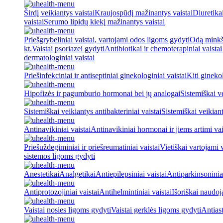
Širdį veikiantys vaistai
Kraujospūdį mažinantys vaistai
Diuretika
vaistai
Serumo lipidų kiekį mažinantys vaistai
Priešgrybeliniai vaistai, vartojami odos ligoms gydyti
Odą minkšt
kt.
Vaistai psoriazei gydyti
Antibiotikai ir chemoterapiniai vaista
dermatologiniai vaistai
Priešinfekciniai ir antiseptiniai ginekologiniai vaistai
Kiti ginekol
Hipofizės ir pagumburio hormonai bei jų analogai
Sistemiškai v
Sistemiškai veikiantys antibakteriniai vaistai
Sistemiškai veikiant
Antinavikiniai vaistai
Antinavikiniai hormonai ir jiems artimi vai
Priešuždegiminiai ir priešreumatiniai vaistai
Vietiškai vartojami 
sistemos ligoms gydyti
Anestetikai
Analgetikai
Antiepilepsiniai vaistai
Antiparkinsoniniai
Antiprotozojiniai vaistai
Antihelmintiniai vaistai
Išoriškai naudo
Vaistai nosies ligoms gydyti
Vaistai gerklės ligoms gydyti
Antiast