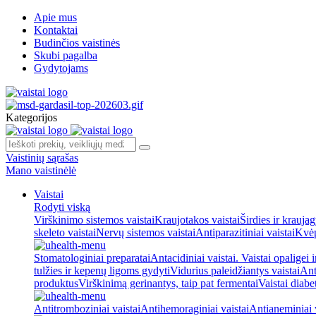
Apie mus
Kontaktai
Budinčios vaistinės
Skubi pagalba
Gydytojams
Kategorijos
Vaistinių sąrašas
Mano vaistinėlė
Vaistai
Rodyti viską
Virškinimo sistemos vaistai
Kraujotakos vaistai
Širdies ir kraujag
skeleto vaistai
Nervų sistemos vaistai
Antiparazitiniai vaistai
Kvėp
Stomatologiniai preparatai
Antacidiniai vaistai. Vaistai opaligei 
tulžies ir kepenų ligoms gydyti
Vidurius paleidžiantys vaistai
Ant
produktus
Virškinimą gerinantys, taip pat fermentai
Vaistai diabe
Antitromboziniai vaistai
Antihemoraginiai vaistai
Antianeminiai v