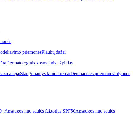
emonės
odeliavimo priemonės
Plaukų dažai
iūra
Dermatologinis kosmetinis užpildas
ažo aliejai
Stangrinantys kūno kremai
Depiliacinės priemonės
Intymios
50+
Apsaugos nuo saulės faktorius SPF50
Apsaugos nuo saulės