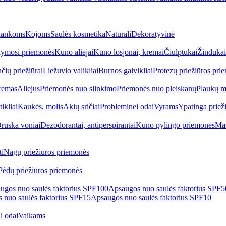
ankoms
Kojoms
Saulės kosmetika
Natūrali
Dekoratyvinė
ymosi priemonės
Kūno aliejai
Kūno losjonai, kremai
Čiulptukai
Žindukai
čių priežiūrai
Liežuvio valikliai
Burnos gaivikliai
Protezų priežiūros pri
remas
Aliejus
Priemonės nuo slinkimo
Priemonės nuo pleiskanų
Plaukų m
tikliai
Kaukės, molis
Akių sričiai
Probleminei odai
Vyrams
Ypatinga priež
ruska voniai
Dezodorantai, antiperspirantai
Kūno pylingo priemonės
Mas
i
Nagų priežiūros priemonės
Pėdų priežiūros priemonės
ugos nuo saulės faktorius SPF100
Apsaugos nuo saulės faktorius SPF
 nuo saulės faktorius SPF15
Apsaugos nuo saulės faktorius SPF10
i odai
Vaikams