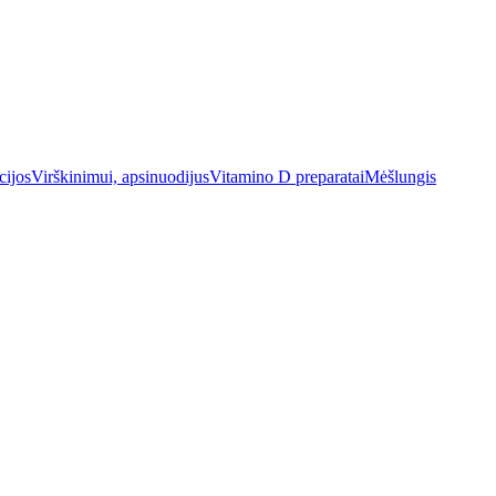
cijos
Virškinimui, apsinuodijus
Vitamino D preparatai
Mėšlungis