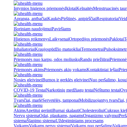
Intymios higienos priemonės
Įklotai
Kelnaitės
Menstruacinės taur
Apranga, antbačiai
Kaukės
Pirštinės, antpirščiai
Respiratoriai
Veid
Išoriniam naudojimui
Paviršiams
Higienos reikmenys
Laikysenai
Ortopedijos priemonės
Paklotai
T
Inhaliatoriai
Kraujospūdžio matuokliai
Termometrai
Pulsoksimetr
Priemonės nuo karpų, odos moliuskų
Randų priežiūrai
Priemonė
Priemonės akims
Priemonės akių vokams
Kontaktiniai lęšiai
Prie
Nosies gleivinei
Burnos ir gerklės gleivinei
Nuo peršalimo, kosu
COVID-19 Testai
Narkotinių medžiagų testai
Nėštumo testai
Ovul
Tvarsčiai, marlė
Servetėlės, tamponai
Mobilizuojantys tvarsčiai, j
Akims
Apetitui gerinti
Burnai skalauti
Cholesteroliui
Cukraus kiek
Nervų sistema
Odai, plaukams, nagams
Organizmo valymui
Perš
sistema
Šlapimo sistema
Uždegiminiams procesams
Vaikams
Vaikams nervų sistemai
Vaikams nuo peršalimo
Vaikams