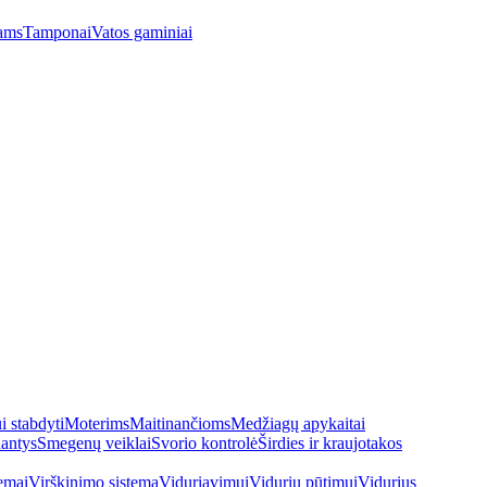
ams
Tamponai
Vatos gaminiai
 stabdyti
Moterims
Maitinančioms
Medžiagų apykaitai
antys
Smegenų veiklai
Svorio kontrolė
Širdies ir kraujotakos
emai
Virškinimo sistema
Viduriavimui
Vidurių pūtimui
Vidurius