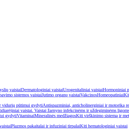
yslių vaistai
Dermatologiniai vaistai
Urogenitaliniai vaistai
Hormoniniai p
avimo sistemos vaistai
Jutimo organų vaistai
Vakcinos
Homeopatiniai
Kit
ir vidurių pūtimui gydyti
Antispazminiai, anticholinerginiai ir motoriką re
idiarėjiniai vaistai. Vaistai žarnyno infekcinėms ir uždegiminėms ligom
tui gydyti
Vitaminai
Mineralinės medžiagos
Kiti virškinimo sistemą ir me
aistai
Plazmos pakaitalai ir infuziniai tirpalai
Kiti hematologiniai vaistai