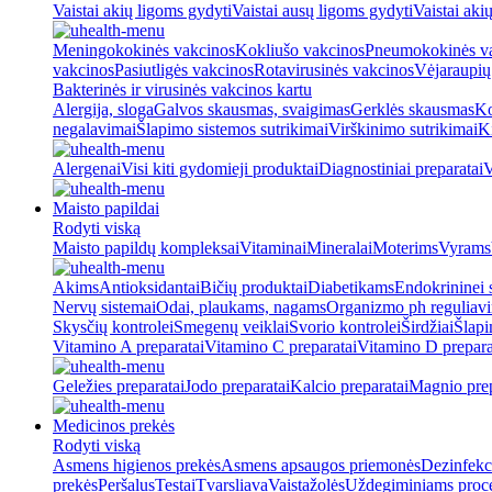
Vaistai akių ligoms gydyti
Vaistai ausų ligoms gydyti
Vaistai aki
Meningokokinės vakcinos
Kokliušo vakcinos
Pneumokokinės v
vakcinos
Pasiutligės vakcinos
Rotavirusinės vakcinos
Vėjaraupių
Bakterinės ir virusinės vakcinos kartu
Alergija, sloga
Galvos skausmas, svaigimas
Gerklės skausmas
Ko
negalavimai
Šlapimo sistemos sutrikimai
Virškinimo sutrikimai
Ki
Alergenai
Visi kiti gydomieji produktai
Diagnostiniai preparatai
V
Maisto papildai
Rodyti viską
Maisto papildų kompleksai
Vitaminai
Mineralai
Moterims
Vyrams
Akims
Antioksidantai
Bičių produktai
Diabetikams
Endokrininei 
Nervų sistemai
Odai, plaukams, nagams
Organizmo ph reguliav
Skysčių kontrolei
Smegenų veiklai
Svorio kontrolei
Širdžiai
Šlapi
Vitamino A preparatai
Vitamino C preparatai
Vitamino D prepara
Geležies preparatai
Jodo preparatai
Kalcio preparatai
Magnio prep
Medicinos prekės
Rodyti viską
Asmens higienos prekės
Asmens apsaugos priemonės
Dezinfekc
prekės
Peršalus
Testai
Tvarsliava
Vaistažolės
Uždegiminiams proc