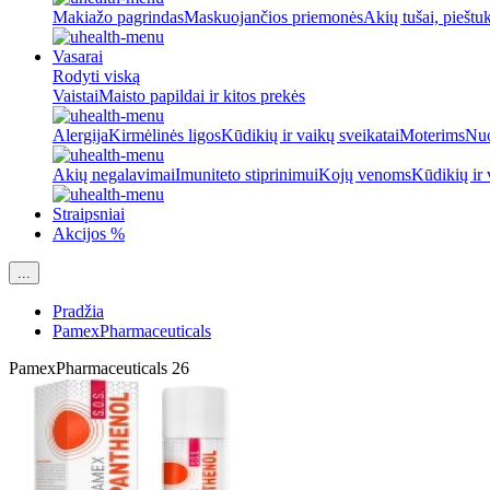
Makiažo pagrindas
Maskuojančios priemonės
Akių tušai, pieštu
Vasarai
Rodyti viską
Vaistai
Maisto papildai ir kitos prekės
Alergija
Kirmėlinės ligos
Kūdikių ir vaikų sveikatai
Moterims
Nuo
Akių negalavimai
Imuniteto stiprinimui
Kojų venoms
Kūdikių ir 
Straipsniai
Akcijos %
...
Pradžia
PamexPharmaceuticals
PamexPharmaceuticals
26