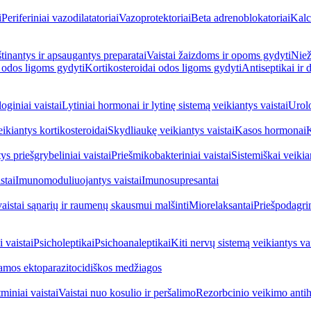
i
Periferiniai vazodilatatoriai
Vazoprotektoriai
Beta adrenoblokatoriai
Kalc
inantys ir apsaugantys preparatai
Vaistai žaizdoms ir opoms gydyti
Niež
i odos ligoms gydyti
Kortikosteroidai odos ligoms gydyti
Antiseptikai ir
oginiai vaistai
Lytiniai hormonai ir lytinę sistemą veikiantys vaistai
Urolo
eikiantys kortikosteroidai
Skydliaukę veikiantys vaistai
Kasos hormonai
K
ys priešgrybeliniai vaistai
Priešmikobakteriniai vaistai
Sistemiškai veikian
stai
Imunomoduliuojantys vaistai
Imunosupresantai
vaistai sąnarių ir raumenų skausmui malšinti
Miorelaksantai
Priešpodagrin
 vaistai
Psicholeptikai
Psichoanaleptikai
Kiti nervų sistemą veikiantys vai
jamos ektoparazitocidiškos medžiagos
miniai vaistai
Vaistai nuo kosulio ir peršalimo
Rezorbcinio veikimo antihi