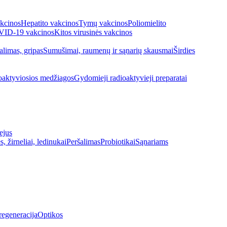
kcinos
Hepatito vakcinos
Tymų vakcinos
Poliomielito
ID-19 vakcinos
Kitos virusinės vakcinos
alimas, gripas
Sumušimai, raumenų ir sąnarių skausmai
Širdies
oaktyviosios medžiagos
Gydomieji radioaktyvieji preparatai
ejus
s, žirneliai, ledinukai
Peršalimas
Probiotikai
Sąnariams
regeneracija
Optikos