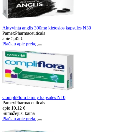
Aktyvinta anglis 300mg kietosios kapsulės N30
PamexPharmaceuticals
apie
5,45 €
Plačiau apie prekę
CompliFlora family kapsulės N10
PamexPharmaceuticals
apie
10,12 €
Sumažėjusi kaina
Plačiau apie prekę