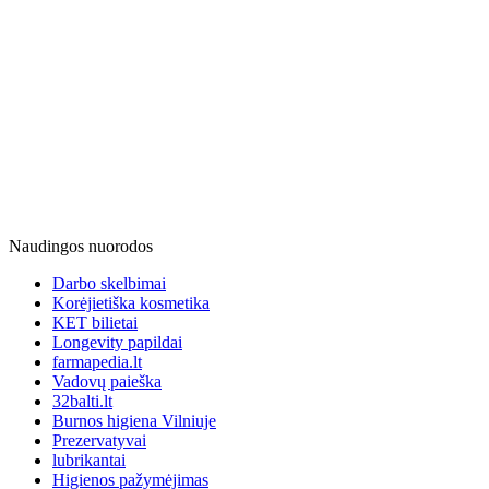
Naudingos nuorodos
Darbo skelbimai
Korėjietiška kosmetika
KET bilietai
Longevity papildai
farmapedia.lt
Vadovų paieška
32balti.lt
Burnos higiena Vilniuje
Prezervatyvai
lubrikantai
Higienos pažymėjimas