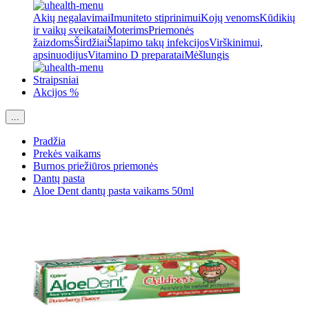
Akių negalavimai
Imuniteto stiprinimui
Kojų venoms
Kūdikių
ir vaikų sveikatai
Moterims
Priemonės
žaizdoms
Širdžiai
Šlapimo takų infekcijos
Virškinimui,
apsinuodijus
Vitamino D preparatai
Mėšlungis
Straipsniai
Akcijos %
...
Pradžia
Prekės vaikams
Burnos priežiūros priemonės
Dantų pasta
Aloe Dent dantų pasta vaikams 50ml