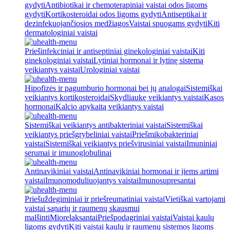
gydyti
Antibiotikai ir chemoterapiniai vaistai odos ligoms
gydyti
Kortikosteroidai odos ligoms gydyti
Antiseptikai ir
dezinfekuojančiosios medžiagos
Vaistai spuogams gydyti
Kiti
dermatologiniai vaistai
Priešinfekciniai ir antiseptiniai ginekologiniai vaistai
Kiti
ginekologiniai vaistai
Lytiniai hormonai ir lytinę sistemą
veikiantys vaistai
Urologiniai vaistai
Hipofizės ir pagumburio hormonai bei jų analogai
Sistemiškai
veikiantys kortikosteroidai
Skydliaukę veikiantys vaistai
Kasos
hormonai
Kalcio apykaitą veikiantys vaistai
Sistemiškai veikiantys antibakteriniai vaistai
Sistemiškai
veikiantys priešgrybeliniai vaistai
Priešmikobakteriniai
vaistai
Sistemiškai veikiantys priešvirusiniai vaistai
Imuniniai
serumai ir imunoglobulinai
Antinavikiniai vaistai
Antinavikiniai hormonai ir jiems artimi
vaistai
Imunomoduliuojantys vaistai
Imunosupresantai
Priešuždegiminiai ir priešreumatiniai vaistai
Vietiškai vartojami
vaistai sąnarių ir raumenų skausmui
malšinti
Miorelaksantai
Priešpodagriniai vaistai
Vaistai kaulų
ligoms gydyti
Kiti vaistai kaulų ir raumenų sistemos ligoms