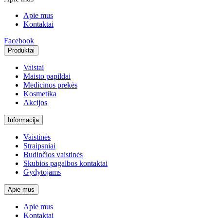
Apie mus
Kontaktai
Facebook
Produktai
Vaistai
Maisto papildai
Medicinos prekės
Kosmetika
Akcijos
Informacija
Vaistinės
Straipsniai
Budinčios vaistinės
Skubios pagalbos kontaktai
Gydytojams
Apie mus
Apie mus
Kontaktai