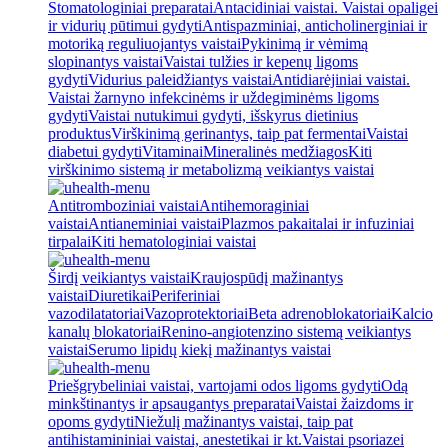
Stomatologiniai preparatai
Antacidiniai vaistai. Vaistai opaligei
ir vidurių pūtimui gydyti
Antispazminiai, anticholinerginiai ir
motoriką reguliuojantys vaistai
Pykinimą ir vėmimą
slopinantys vaistai
Vaistai tulžies ir kepenų ligoms
gydyti
Vidurius paleidžiantys vaistai
Antidiarėjiniai vaistai.
Vaistai žarnyno infekcinėms ir uždegiminėms ligoms
gydyti
Vaistai nutukimui gydyti, išskyrus dietinius
produktus
Virškinimą gerinantys, taip pat fermentai
Vaistai
diabetui gydyti
Vitaminai
Mineralinės medžiagos
Kiti
virškinimo sistemą ir metabolizmą veikiantys vaistai
Antitromboziniai vaistai
Antihemoraginiai
vaistai
Antianeminiai vaistai
Plazmos pakaitalai ir infuziniai
tirpalai
Kiti hematologiniai vaistai
Širdį veikiantys vaistai
Kraujospūdį mažinantys
vaistai
Diuretikai
Periferiniai
vazodilatatoriai
Vazoprotektoriai
Beta adrenoblokatoriai
Kalcio
kanalų blokatoriai
Renino-angiotenzino sistemą veikiantys
vaistai
Serumo lipidų kiekį mažinantys vaistai
Priešgrybeliniai vaistai, vartojami odos ligoms gydyti
Odą
minkštinantys ir apsaugantys preparatai
Vaistai žaizdoms ir
opoms gydyti
Niežulį mažinantys vaistai, taip pat
antihistamininiai vaistai, anestetikai ir kt.
Vaistai psoriazei