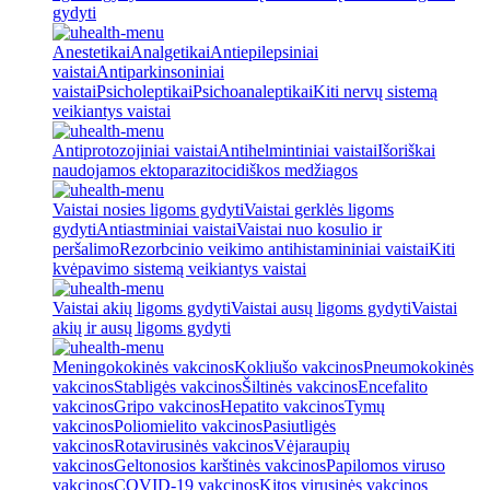
gydyti
Anestetikai
Analgetikai
Antiepilepsiniai
vaistai
Antiparkinsoniniai
vaistai
Psicholeptikai
Psichoanaleptikai
Kiti nervų sistemą
veikiantys vaistai
Antiprotozojiniai vaistai
Antihelmintiniai vaistai
Išoriškai
naudojamos ektoparazitocidiškos medžiagos
Vaistai nosies ligoms gydyti
Vaistai gerklės ligoms
gydyti
Antiastminiai vaistai
Vaistai nuo kosulio ir
peršalimo
Rezorbcinio veikimo antihistamininiai vaistai
Kiti
kvėpavimo sistemą veikiantys vaistai
Vaistai akių ligoms gydyti
Vaistai ausų ligoms gydyti
Vaistai
akių ir ausų ligoms gydyti
Meningokokinės vakcinos
Kokliušo vakcinos
Pneumokokinės
vakcinos
Stabligės vakcinos
Šiltinės vakcinos
Encefalito
vakcinos
Gripo vakcinos
Hepatito vakcinos
Tymų
vakcinos
Poliomielito vakcinos
Pasiutligės
vakcinos
Rotavirusinės vakcinos
Vėjaraupių
vakcinos
Geltonosios karštinės vakcinos
Papilomos viruso
vakcinos
COVID-19 vakcinos
Kitos virusinės vakcinos