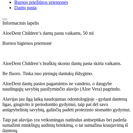
Burnos priežiūros priemonės
Dantų pasta
Informacinis lapelis
AloeDent Children‘s dantų pasta vaikams, 50 ml
Burnos higienos priemonė
AloeDent Children‘s braškių skonio dantų pasta skirta vaikams.
Be fluoro. Tinka nuo pirmųjų dantukų išdygimo.
AloeDent dantų pastos pagamintos ne vandens, o daugybe
naudingųjų savybių pasižyminčio alavijo (Aloe Vera) pagrindu.
Alavijas jau ilgą laiką naudojamas odontologijoje - gydant dantenų
ligas, gingivito ir periodontito gydymui, taip pat dėl savo
antigrybelinių savybių, galinčių padėti protezinio stomatito gydymui.
Taip pat alavijas yra veiksmingas natūralus antiseptikas bei padeda
sumažinti minkštųjų audinių brinkimą, o tai sumažina kraujavimą iš
dantenų.