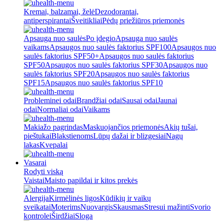
Kremai, balzamai, želė
Dezodorantai,
antiperspirantai
Šveitikliai
Pėdų priežiūros priemonės
Apsauga nuo saulės
Po įdegio
Apsauga nuo saulės
vaikams
Apsaugos nuo saulės faktorius SPF100
Apsaugos nuo
saulės faktorius SPF50+
Apsaugos nuo saulės faktorius
SPF50
Apsaugos nuo saulės faktorius SPF30
Apsaugos nuo
saulės faktorius SPF20
Apsaugos nuo saulės faktorius
SPF15
Apsaugos nuo saulės faktorius SPF10
Probleminei odai
Brandžiai odai
Sausai odai
Jaunai
odai
Normaliai odai
Vaikams
Makiažo pagrindas
Maskuojančios priemonės
Akių tušai,
pieštukai
Blakstienoms
Lūpų dažai ir blizgesiai
Nagų
lakas
Kvepalai
Vasarai
Rodyti viską
Vaistai
Maisto papildai ir kitos prekės
Alergija
Kirmėlinės ligos
Kūdikių ir vaikų
sveikatai
Moterims
Nuovargis
Skausmas
Stresui mažinti
Svorio
kontrolei
Širdžiai
Sloga