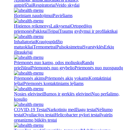
antpirščiai
Respiratoriai
Veido skydai
Išoriniam naudojimui
Paviršiams
Higienos reikmenys
Laikysenai
Ortopedijos
priemonės
Paklotai
Teipai
Traumų gydymui ir profilaktikai
Inhaliatoriai
Kraujospūdžio
matuokliai
Termometrai
Pulsoksimetrai
Svarstyklės
Erkių
ištraukėjai
Priemonės nuo karpų, odos moliuskų
Randų
priežiūrai
Priemonės nuo grybelio
Priemonės nuo nuospaudų
Priemonės akims
Priemonės akių vokams
Kontaktiniai
lęšiai
Priemonės kontaktiniams lęšiams
Nosies gleivinei
Burnos ir gerklės gleivinei
Nuo peršalimo,
kosulio
COVID-19 Testai
Narkotinių medžiagų testai
Nėštumo
testai
Ovuliacijos testai
Helicobacter pylori testai
Įvairūs
organizmo būklės testai