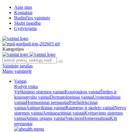
Apie mus
Kontaktai
Budinčios vaistinės
Skubi pagalba
Gydytojams
Kategorijos
Vaistinių sąrašas
Mano vaistinėlė
Vaistai
Rodyti viską
Virškinimo sistemos vaistai
Kraujotakos vaistai
Širdies ir
kraujagyslių vaistai
Dermatologiniai vaistai
Urogenitaliniai
vaistai
Hormoniniai preparatai
Priešinfekciniai
vaistai
Antinavikiniai vaistai
Raumenų ir skeleto vaistai
Nervų
sistemos vaistai
Antiparazitiniai vaistai
Kvėpavimo sistemos
vaistai
Jutimo organų vaistai
Vakcinos
Homeopatiniai
Kiti
preparatai