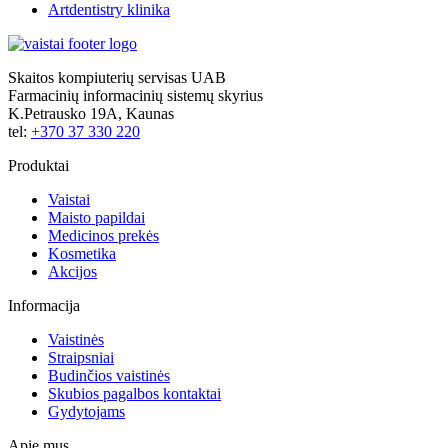
Artdentistry klinika
Skaitos kompiuterių servisas UAB
Farmacinių informacinių sistemų skyrius
K.Petrausko 19A, Kaunas
tel:
+370 37 330 220
Produktai
Vaistai
Maisto papildai
Medicinos prekės
Kosmetika
Akcijos
Informacija
Vaistinės
Straipsniai
Budinčios vaistinės
Skubios pagalbos kontaktai
Gydytojams
Apie mus