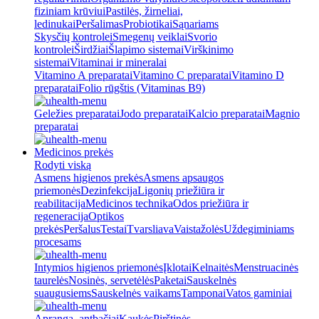
fiziniam krūviui
Pastilės, žirneliai,
ledinukai
Peršalimas
Probiotikai
Sąnariams
Skysčių kontrolei
Smegenų veiklai
Svorio
kontrolei
Širdžiai
Šlapimo sistemai
Virškinimo
sistemai
Vitaminai ir mineralai
Vitamino A preparatai
Vitamino C preparatai
Vitamino D
preparatai
Folio rūgštis (Vitaminas B9)
Geležies preparatai
Jodo preparatai
Kalcio preparatai
Magnio
preparatai
Medicinos prekės
Rodyti viską
Asmens higienos prekės
Asmens apsaugos
priemonės
Dezinfekcija
Ligonių priežiūra ir
reabilitacija
Medicinos technika
Odos priežiūra ir
regeneracija
Optikos
prekės
Peršalus
Testai
Tvarsliava
Vaistažolės
Uždegiminiams
procesams
Intymios higienos priemonės
Įklotai
Kelnaitės
Menstruacinės
taurelės
Nosinės, servetėlės
Paketai
Sauskelnės
suaugusiems
Sauskelnės vaikams
Tamponai
Vatos gaminiai
Apranga, antbačiai
Kaukės
Pirštinės,