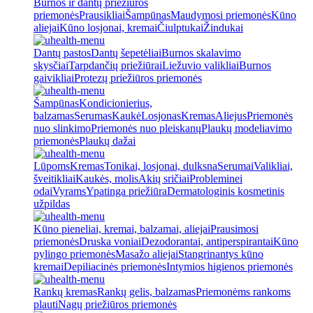
Burnos ir dantų priežiūros
priemonės
Prausikliai
Šampūnas
Maudymosi priemonės
Kūno
aliejai
Kūno losjonai, kremai
Čiulptukai
Žindukai
Dantų pastos
Dantų šepetėliai
Burnos skalavimo
skysčiai
Tarpdančių priežiūrai
Liežuvio valikliai
Burnos
gaivikliai
Protezų priežiūros priemonės
Šampūnas
Kondicionierius,
balzamas
Serumas
Kaukė
Losjonas
Kremas
Aliejus
Priemonės
nuo slinkimo
Priemonės nuo pleiskanų
Plaukų modeliavimo
priemonės
Plaukų dažai
Lūpoms
Kremas
Tonikai, losjonai, dulksna
Serumai
Valikliai,
šveitikliai
Kaukės, molis
Akių sričiai
Probleminei
odai
Vyrams
Ypatinga priežiūra
Dermatologinis kosmetinis
užpildas
Kūno pieneliai, kremai, balzamai, aliejai
Prausimosi
priemonės
Druska voniai
Dezodorantai, antiperspirantai
Kūno
pylingo priemonės
Masažo aliejai
Stangrinantys kūno
kremai
Depiliacinės priemonės
Intymios higienos priemonės
Rankų kremas
Rankų gelis, balzamas
Priemonėms rankoms
plauti
Nagų priežiūros priemonės