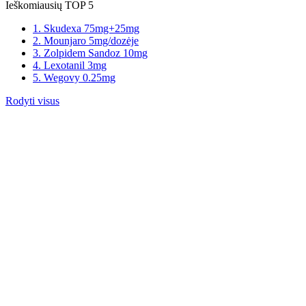
Ieškomiausių TOP 5
1. Skudexa 75mg+25mg
2. Mounjaro 5mg/dozėje
3. Zolpidem Sandoz 10mg
4. Lexotanil 3mg
5. Wegovy 0.25mg
Rodyti visus