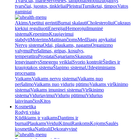
Tvarsčiai, marlė
Servetėlės, tamponai
Mobilizuojantys
tvarsčiai, juostos, tinkleliai
Pleistrai
Turniketai, timpos
Vatos
gaminiai
Akims
Apetitui gerinti
Burnai skalauti
Cholesteroliui
Cukraus
kiekiui reguliuoti
Energijai
Hemorojui
Imuninė
sistema
Kepenims
Kraujavimui
stabdyti
Moterims
Maitinančioms
Medžiagų apykaitai
Nervų sistema
Odai, plaukams, nagams
Organizmo
valymui
Peršalimas, gripas, kosulys,
temperatūra
Prostatai
Sąnariams
Skausmą
lengvinantys
Smegenų veiklai
Svorio kontrolė
Širdies ir
kraujotakos sistema
Šlapimo sistema
Uždegiminiams
procesams
Vaikams
Vaikams nervų sistemai
Vaikams nuo
peršalimo
Vaikams nuo vidurių pūtimo
Vaikams virškinimo
sistemai
Vaikams imuninei sistemai
Virškinimo
sistema
Viduriavimui
Vidurių pūtimui
Vidurius
laisvinančios
Kitos
Kosmetika
Rodyti viską
Kūdikiams ir vaikams
Dantims ir
burnai
Plaukams
Veidui
Kūnui
Rankoms
Kojoms
Saulės
kosmetika
Natūrali
Dekoratyvinė