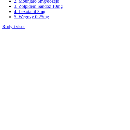
2. Mounjaro 5mg/dozėje
3. Zolpidem Sandoz 10mg
4. Lexotanil 3mg
5. Wegovy 0.25mg
Rodyti visus