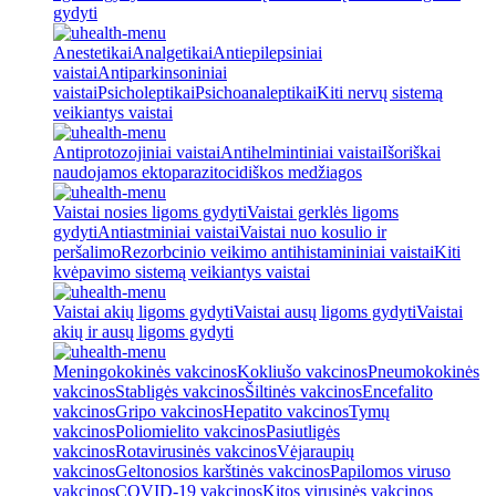
gydyti
Anestetikai
Analgetikai
Antiepilepsiniai
vaistai
Antiparkinsoniniai
vaistai
Psicholeptikai
Psichoanaleptikai
Kiti nervų sistemą
veikiantys vaistai
Antiprotozojiniai vaistai
Antihelmintiniai vaistai
Išoriškai
naudojamos ektoparazitocidiškos medžiagos
Vaistai nosies ligoms gydyti
Vaistai gerklės ligoms
gydyti
Antiastminiai vaistai
Vaistai nuo kosulio ir
peršalimo
Rezorbcinio veikimo antihistamininiai vaistai
Kiti
kvėpavimo sistemą veikiantys vaistai
Vaistai akių ligoms gydyti
Vaistai ausų ligoms gydyti
Vaistai
akių ir ausų ligoms gydyti
Meningokokinės vakcinos
Kokliušo vakcinos
Pneumokokinės
vakcinos
Stabligės vakcinos
Šiltinės vakcinos
Encefalito
vakcinos
Gripo vakcinos
Hepatito vakcinos
Tymų
vakcinos
Poliomielito vakcinos
Pasiutligės
vakcinos
Rotavirusinės vakcinos
Vėjaraupių
vakcinos
Geltonosios karštinės vakcinos
Papilomos viruso
vakcinos
COVID-19 vakcinos
Kitos virusinės vakcinos