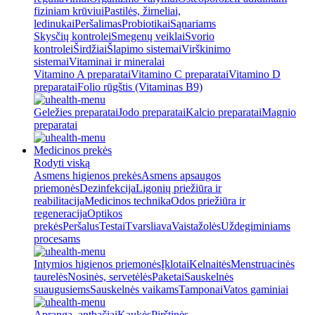
fiziniam krūviui
Pastilės, žirneliai,
ledinukai
Peršalimas
Probiotikai
Sąnariams
Skysčių kontrolei
Smegenų veiklai
Svorio
kontrolei
Širdžiai
Šlapimo sistemai
Virškinimo
sistemai
Vitaminai ir mineralai
Vitamino A preparatai
Vitamino C preparatai
Vitamino D
preparatai
Folio rūgštis (Vitaminas B9)
Geležies preparatai
Jodo preparatai
Kalcio preparatai
Magnio
preparatai
Medicinos prekės
Rodyti viską
Asmens higienos prekės
Asmens apsaugos
priemonės
Dezinfekcija
Ligonių priežiūra ir
reabilitacija
Medicinos technika
Odos priežiūra ir
regeneracija
Optikos
prekės
Peršalus
Testai
Tvarsliava
Vaistažolės
Uždegiminiams
procesams
Intymios higienos priemonės
Įklotai
Kelnaitės
Menstruacinės
taurelės
Nosinės, servetėlės
Paketai
Sauskelnės
suaugusiems
Sauskelnės vaikams
Tamponai
Vatos gaminiai
Apranga, antbačiai
Kaukės
Pirštinės,