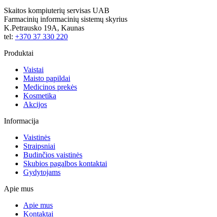
Skaitos kompiuterių servisas UAB
Farmacinių informacinių sistemų skyrius
K.Petrausko 19A, Kaunas
tel:
+370 37 330 220
Produktai
Vaistai
Maisto papildai
Medicinos prekės
Kosmetika
Akcijos
Informacija
Vaistinės
Straipsniai
Budinčios vaistinės
Skubios pagalbos kontaktai
Gydytojams
Apie mus
Apie mus
Kontaktai