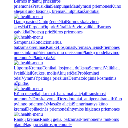
Burnos ir dantų priežiūros
priemonės
Prausikliai
Šampūnas
Maudymosi priemonės
Kūno
aliejai
Kūno losjonai, kremai
Čiulptukai
Žindukai
Dantų pastos
Dantų šepetėliai
Burnos skalavimo
skysčiai
Tarpdančių priežiūrai
Liežuvio valikliai
Burnos
gaivikliai
Protezų priežiūros priemonės
Šampūnas
Kondicionierius,
balzamas
Serumas
Kaukė
Losjonas
Kremas
Aliejus
Priemonės
nuo slinkimo
Priemonės nuo pleiskanų
Plaukų modeliavimo
priemonės
Plaukų dažai
Lūpoms
Kremas
Tonikai, losjonai, dulksna
Serumai
Valikliai,
šveitikliai
Kaukės, molis
Akių sričiai
Probleminei
odai
Vyrams
Ypatinga priežiūra
Dermatologinis kosmetinis
užpildas
Kūno pieneliai, kremai, balzamai, aliejai
Prausimosi
priemonės
Druska voniai
Dezodorantai, antiperspirantai
Kūno
pylingo priemonės
Masažo aliejai
Stangrinantys kūno
kremai
Depiliacinės priemonės
Intymios higienos priemonės
Rankų kremas
Rankų gelis, balzamas
Priemonėms rankoms
plauti
Nagų priežiūros priemonės