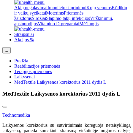
Akių negalavimai
Imuniteto stiprinimui
Kojų venoms
Kūdikių
ir vaikų sveikatai
Moterims
Priemonės
žaizdoms
Širdžiai
Šlapimo takų infekcijos
Virškinimui,
apsinuodijus
Vitamino D preparatai
Mėšlungis
Straipsniai
Akcijos %
...
Pradžia
Reabilitacijos priemonės
Terapijos priemonės
Laikysenai
MedTextile Laikysenos korektorius 2011 dydis L
MedTextile Laikysenos korektorius 2011 dydis L
Technomedika
Laikysenos korektorius su sutvirtinimais koreguoja netaisyklingą
laikyseną, padeda sumažinti skausmą viršutinėje nugaros dalyje,