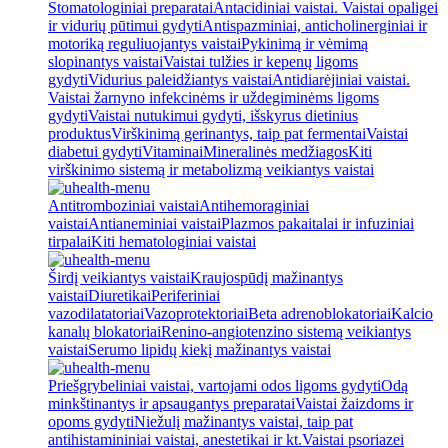
Stomatologiniai preparatai
Antacidiniai vaistai. Vaistai opaligei
ir vidurių pūtimui gydyti
Antispazminiai, anticholinerginiai ir
motoriką reguliuojantys vaistai
Pykinimą ir vėmimą
slopinantys vaistai
Vaistai tulžies ir kepenų ligoms
gydyti
Vidurius paleidžiantys vaistai
Antidiarėjiniai vaistai.
Vaistai žarnyno infekcinėms ir uždegiminėms ligoms
gydyti
Vaistai nutukimui gydyti, išskyrus dietinius
produktus
Virškinimą gerinantys, taip pat fermentai
Vaistai
diabetui gydyti
Vitaminai
Mineralinės medžiagos
Kiti
virškinimo sistemą ir metabolizmą veikiantys vaistai
Antitromboziniai vaistai
Antihemoraginiai
vaistai
Antianeminiai vaistai
Plazmos pakaitalai ir infuziniai
tirpalai
Kiti hematologiniai vaistai
Širdį veikiantys vaistai
Kraujospūdį mažinantys
vaistai
Diuretikai
Periferiniai
vazodilatatoriai
Vazoprotektoriai
Beta adrenoblokatoriai
Kalcio
kanalų blokatoriai
Renino-angiotenzino sistemą veikiantys
vaistai
Serumo lipidų kiekį mažinantys vaistai
Priešgrybeliniai vaistai, vartojami odos ligoms gydyti
Odą
minkštinantys ir apsaugantys preparatai
Vaistai žaizdoms ir
opoms gydyti
Niežulį mažinantys vaistai, taip pat
antihistamininiai vaistai, anestetikai ir kt.
Vaistai psoriazei