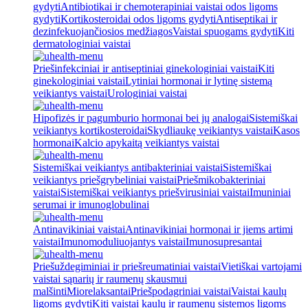
gydyti
Antibiotikai ir chemoterapiniai vaistai odos ligoms
gydyti
Kortikosteroidai odos ligoms gydyti
Antiseptikai ir
dezinfekuojančiosios medžiagos
Vaistai spuogams gydyti
Kiti
dermatologiniai vaistai
Priešinfekciniai ir antiseptiniai ginekologiniai vaistai
Kiti
ginekologiniai vaistai
Lytiniai hormonai ir lytinę sistemą
veikiantys vaistai
Urologiniai vaistai
Hipofizės ir pagumburio hormonai bei jų analogai
Sistemiškai
veikiantys kortikosteroidai
Skydliaukę veikiantys vaistai
Kasos
hormonai
Kalcio apykaitą veikiantys vaistai
Sistemiškai veikiantys antibakteriniai vaistai
Sistemiškai
veikiantys priešgrybeliniai vaistai
Priešmikobakteriniai
vaistai
Sistemiškai veikiantys priešvirusiniai vaistai
Imuniniai
serumai ir imunoglobulinai
Antinavikiniai vaistai
Antinavikiniai hormonai ir jiems artimi
vaistai
Imunomoduliuojantys vaistai
Imunosupresantai
Priešuždegiminiai ir priešreumatiniai vaistai
Vietiškai vartojami
vaistai sąnarių ir raumenų skausmui
malšinti
Miorelaksantai
Priešpodagriniai vaistai
Vaistai kaulų
ligoms gydyti
Kiti vaistai kaulų ir raumenų sistemos ligoms