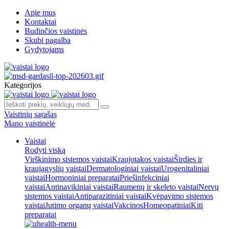
Apie mus
Kontaktai
Budinčios vaistinės
Skubi pagalba
Gydytojams
Kategorijos
Vaistinių sąrašas
Mano vaistinėlė
Vaistai
Rodyti viską
Virškinimo sistemos vaistai
Kraujotakos vaistai
Širdies ir
kraujagyslių vaistai
Dermatologiniai vaistai
Urogenitaliniai
vaistai
Hormoniniai preparatai
Priešinfekciniai
vaistai
Antinavikiniai vaistai
Raumenų ir skeleto vaistai
Nervų
sistemos vaistai
Antiparazitiniai vaistai
Kvėpavimo sistemos
vaistai
Jutimo organų vaistai
Vakcinos
Homeopatiniai
Kiti
preparatai