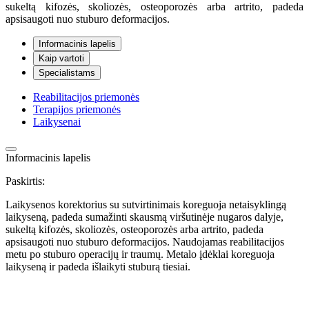
sukeltą kifozės, skoliozės, osteoporozės arba artrito, padeda
apsisaugoti nuo stuburo deformacijos.
Informacinis lapelis
Kaip vartoti
Specialistams
Reabilitacijos priemonės
Terapijos priemonės
Laikysenai
Informacinis lapelis
Paskirtis:
Laikysenos korektorius su sutvirtinimais koreguoja netaisyklingą
laikyseną, padeda sumažinti skausmą viršutinėje nugaros dalyje,
sukeltą kifozės, skoliozės, osteoporozės arba artrito, padeda
apsisaugoti nuo stuburo deformacijos. Naudojamas reabilitacijos
metu po stuburo operacijų ir traumų. Metalo įdėklai koreguoja
laikyseną ir padeda išlaikyti stuburą tiesiai.