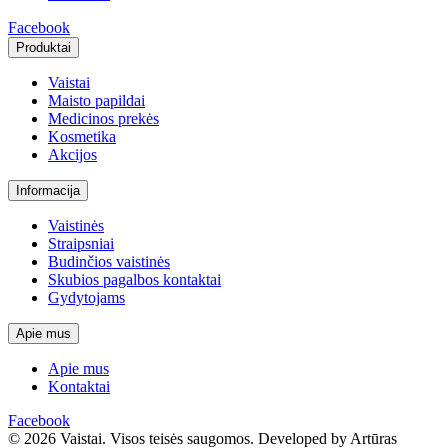
Facebook
Produktai
Vaistai
Maisto papildai
Medicinos prekės
Kosmetika
Akcijos
Informacija
Vaistinės
Straipsniai
Budinčios vaistinės
Skubios pagalbos kontaktai
Gydytojams
Apie mus
Apie mus
Kontaktai
Facebook
© 2026 Vaistai. Visos teisės saugomos.
Developed by Artūras