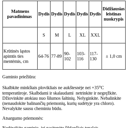
Didžiausias
Matmens
Dydis
Dydis
Dydis
Dydis
Dydis
leistinas
pavadinimas
nuokrypis
S
M
L
XL
XXL
Krūtinės ląstos
90-
103-
117-
apimtis ties
64-76
77-89
± 1,0 cm
102
116
130
mentėmis, cm
Gaminio priežiūra:
о
Skalbkite minkštais plovikliais ne aukštesnėje nei +35
С
temperatūroje. Skalbdami ir skalaudami netrinkite ir negręžkite.
Džiovinkite atokiau nuo šilumos šaltinių. Nelyginkite. Nebalinkite
(nenaudokite balinančių priemonių, kurių sudėtyje yra chloro).
Nevalykite sausu cheminiu būdu.
Atsargumo priemonės:
Nedėvėkite gaminio, jei pasitepėte šildančiais tepalais.