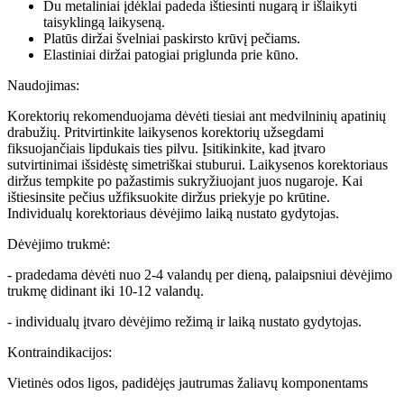
Du metaliniai įdėklai padeda ištiesinti nugarą ir išlaikyti
taisyklingą laikyseną.
Platūs diržai švelniai paskirsto krūvį pečiams.
Elastiniai diržai patogiai priglunda prie kūno.
Naudojimas:
Korektorių rekomenduojama dėvėti tiesiai ant medvilninių apatinių
drabužių. Pritvirtinkite laikysenos korektorių užsegdami
fiksuojančiais lipdukais ties pilvu. Įsitikinkite, kad įtvaro
sutvirtinimai išsidėstę simetriškai stuburui. Laikysenos korektoriaus
diržus tempkite po pažastimis sukryžiuojant juos nugaroje. Kai
ištiesinsite pečius užfiksuokite diržus priekyje po krūtine.
Individualų korektoriaus dėvėjimo laiką nustato gydytojas.
Dėvėjimo trukmė:
- pradedama dėvėti nuo 2-4 valandų per dieną, palaipsniui dėvėjimo
trukmę didinant iki 10-12 valandų.
- individualų įtvaro dėvėjimo režimą ir laiką nustato gydytojas.
Kontraindikacijos:
Vietinės odos ligos, padidėjęs jautrumas žaliavų komponentams