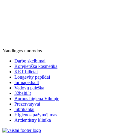
Naudingos nuorodos
Darbo skelbimai
Korėjietiška kosmetika
KET bilietai
Longevity papildai
farmapedia.lt
Vadovų paieška
32balti.lt
Burnos higiena Vilniuje
Prezervatyvai
lubrikantai
Higienos pažymėjimas
Artdentistry klinika