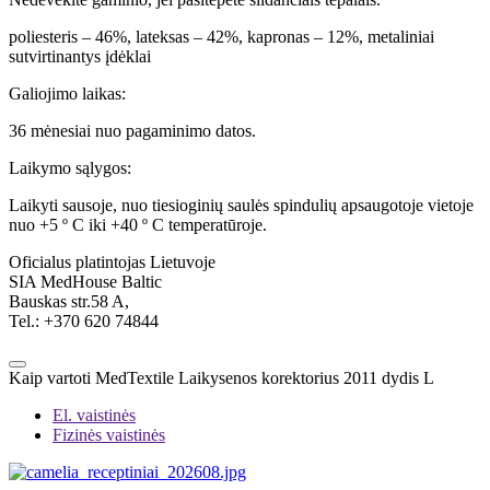
poliesteris – 46%, lateksas – 42%, kapronas – 12%, metaliniai
sutvirtinantys įdėklai
Galiojimo laikas:
36 mėnesiai nuo pagaminimo datos.
Laikymo sąlygos:
Laikyti sausoje, nuo tiesioginių saulės spindulių apsaugotoje vietoje
nuo +5 º C iki +40 º C temperatūroje.
Oficialus platintojas Lietuvoje
SIA MedHouse Baltic
Bauskas str.58 A,
Tel.: +370 620 74844
Kaip vartoti MedTextile Laikysenos korektorius 2011 dydis L
El. vaistinės
Fizinės vaistinės