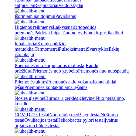
antpirščiai
Respiratoriai
Veido skydai
Išoriniam naudojimui
Paviršiams
Higienos reikmenys
Laikysenai
Ortopedijos
priemonės
Paklotai
Teipai
Traumų gydymui ir profilaktikai
Inhaliatoriai
Kraujospūdžio
matuokliai
Termometrai
Pulsoksimetrai
Svarstyklės
Erkių
ištraukėjai
Priemonės nuo karpų, odos moliuskų
Randų
priežiūrai
Priemonės nuo grybelio
Priemonės nuo nuospaudų
Priemonės akims
Priemonės akių vokams
Kontaktiniai
lęšiai
Priemonės kontaktiniams lęšiams
Nosies gleivinei
Burnos ir gerklės gleivinei
Nuo peršalimo,
kosulio
COVID-19 Testai
Narkotinių medžiagų testai
Nėštumo
testai
Ovuliacijos testai
Helicobacter pylori testai
Įvairūs
organizmo būklės testai