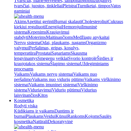
Tvarsčiai, marlė
Servetėlės, tamponai
Mobilizuojantys
tvarsčiai, juostos, tinkleliai
Pleistrai
Turniketai, timpos
Vatos
gaminiai
Akims
Apetitui gerinti
Burnai skalauti
Cholesteroliui
Cukraus
kiekiui reguliuoti
Energijai
Hemorojui
Imuninė
sistema
Kepenims
Kraujavimui
stabdyti
Moterims
Maitinančioms
Medžiagų apykaitai
Nervų sistema
Odai, plaukams, nagams
Organizmo
valymui
Peršalimas, gripas, kosulys,
temperatūra
Prostatai
Sąnariams
Skausmą
lengvinantys
Smegenų veiklai
Svorio kontrolė
Širdies ir
kraujotakos sistema
Šlapimo sistema
Uždegiminiams
procesams
Vaikams
Vaikams nervų sistemai
Vaikams nuo
peršalimo
Vaikams nuo vidurių pūtimo
Vaikams virškinimo
sistemai
Vaikams imuninei sistemai
Virškinimo
sistema
Viduriavimui
Vidurių pūtimui
Vidurius
laisvinančios
Kitos
Kosmetika
Rodyti viską
Kūdikiams ir vaikams
Dantims ir
burnai
Plaukams
Veidui
Kūnui
Rankoms
Kojoms
Saulės
kosmetika
Natūrali
Dekoratyvinė