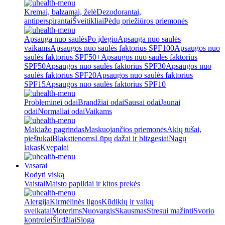
Kremai, balzamai, želė
Dezodorantai,
antiperspirantai
Šveitikliai
Pėdų priežiūros priemonės
Apsauga nuo saulės
Po įdegio
Apsauga nuo saulės
vaikams
Apsaugos nuo saulės faktorius SPF100
Apsaugos nuo
saulės faktorius SPF50+
Apsaugos nuo saulės faktorius
SPF50
Apsaugos nuo saulės faktorius SPF30
Apsaugos nuo
saulės faktorius SPF20
Apsaugos nuo saulės faktorius
SPF15
Apsaugos nuo saulės faktorius SPF10
Probleminei odai
Brandžiai odai
Sausai odai
Jaunai
odai
Normaliai odai
Vaikams
Makiažo pagrindas
Maskuojančios priemonės
Akių tušai,
pieštukai
Blakstienoms
Lūpų dažai ir blizgesiai
Nagų
lakas
Kvepalai
Vasarai
Rodyti viską
Vaistai
Maisto papildai ir kitos prekės
Alergija
Kirmėlinės ligos
Kūdikių ir vaikų
sveikatai
Moterims
Nuovargis
Skausmas
Stresui mažinti
Svorio
kontrolei
Širdžiai
Sloga