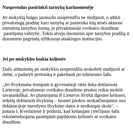
Nusprendus pasirinkti tarnybą kariuomenėje
Jei mokyklą baigęs jaunuolis nusprendžia ne studijuoti, o atlikti
privalomąją pradinę karo tarnybą ar pasirenka kitą teisės aktuose
numatytą tarnybos formą, jo privalomuoju sveikatos draudimu
pasirūpina valstybė. Tokiu atveju duomenis apie tarnybos pradžią ir
draustumo pagrindą užfiksuoja atsakingos institucijos.
Jei po mokyklos laukia kelionės
Dalis abiturientų po mokyklos nusprendžia neskubėti studijuoti ar
dirbti, o padaryti pertrauką ir pakeliauti po tolimesnes šalis.
„Jei išvykstama trumpam ir gyvenamoji vieta lieka deklaruota
Lietuvoje, privalomojo sveikatos draudimo įmokas reikia mokėti
savarankiškai. Jei planuojama iš Lietuvos išvykti ilgesnei kelionei,
reikėtų deklaruoti išvykimą – tuomet įmokos neskaičiuojamos nuo
deklaracijoje nurodytos išvykimo datos ir nesikaupia skola“, –
pataria I. Kvedarienė ir priduria, kad keliaujant į trečiąsias šalis
rekomenduojama pasirūpinti papildomu kelionės ar sveikatos
draudimu.