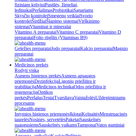
fiziniam krūviui
Pastilės, žirneliai,
ledinukai
Peršalimas
Probiotikai
Sąnariams
Skysčių kontrolei
Smegenų veiklai
Svorio
kontrolei
Širdžiai
Šlapimo sistemai
Virškinimo
sistemai
Vitaminai ir mineralai
Vitamino A preparatai
Vitamino C preparatai
Vitamino D
preparatai
Folio rūgštis (Vitaminas B9)
Geležies preparatai
Jodo preparatai
Kalcio preparatai
Magnio
preparatai
Medicinos prekės
Rodyti viską
Asmens higienos prekės
Asmens apsaugos
priemonės
Dezinfekcija
Ligonių priežiūra ir
reabilitacija
Medicinos technika
Odos priežiūra ir
regeneracija
Optikos
prekės
Peršalus
Testai
Tvarsliava
Vaistažolės
Uždegiminiams
procesams
Intymios higienos priemonės
Įklotai
Kelnaitės
Menstruacinės
taurelės
Nosinės, servetėlės
Paketai
Sauskelnės
suaugusiems
Sauskelnės vaikams
Tamponai
Vatos gaminiai
Apranga, antbačiai
Kaukės
Pirštinės,