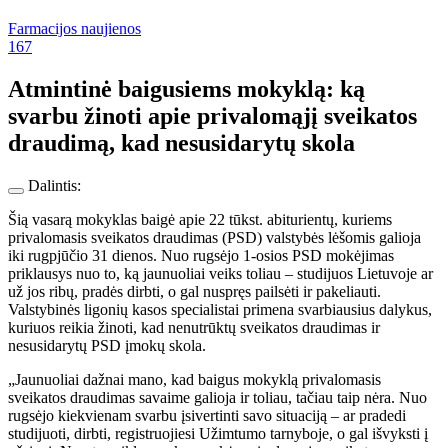
Farmacijos naujienos
167
Atmintinė baigusiems mokyklą: ką
svarbu žinoti apie privalomąjį sveikatos
draudimą, kad nesusidarytų skola
Dalintis:
Šią vasarą mokyklas baigė apie 22 tūkst. abiturientų, kuriems
privalomasis sveikatos draudimas (PSD) valstybės lėšomis galioja
iki rugpjūčio 31 dienos. Nuo rugsėjo 1-osios PSD mokėjimas
priklausys nuo to, ką jaunuoliai veiks toliau – studijuos Lietuvoje ar
už jos ribų, pradės dirbti, o gal nuspręs pailsėti ir pakeliauti.
Valstybinės ligonių kasos specialistai primena svarbiausius dalykus,
kuriuos reikia žinoti, kad nenutrūktų sveikatos draudimas ir
nesusidarytų PSD įmokų skola.
„Jaunuoliai dažnai mano, kad baigus mokyklą privalomasis
sveikatos draudimas savaime galioja ir toliau, tačiau taip nėra. Nuo
rugsėjo kiekvienam svarbu įsivertinti savo situaciją – ar pradedi
studijuoti, dirbti, registruojiesi Užimtumo tarnyboje, o gal išvyksti į