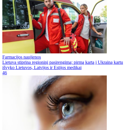
Farmacijos naujienos
Lietuva stiprina regioninį pasirengimą: pirmą kartą į Ukrainą kartu
išvyko Lietuvos, Latvijos ir Estijos medikai
46