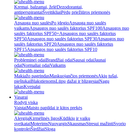
Kremai, balzamai, želė
Dezodorantai,
antiperspirantai
Šveitikliai
Pėdų priežiūros priemonės
Apsauga nuo saulės
Po įdegio
Apsauga nuo saulės
vaikams
Apsaugos nuo saulės faktorius SPF100
Apsaugos nuo
saulės faktorius SPF50+
Apsaugos nuo saulės faktorius
SPF50
Apsaugos nuo saulės faktorius SPF30
Apsaugos nuo
saulės faktorius SPF20
Apsaugos nuo saulės faktorius
SPF15
Apsaugos nuo saulės faktorius SPF10
Probleminei odai
Brandžiai odai
Sausai odai
Jaunai
odai
Normaliai odai
Vaikams
Makiažo pagrindas
Maskuojančios priemonės
Akių tušai,
pieštukai
Blakstienoms
Lūpų dažai ir blizgesiai
Nagų
lakas
Kvepalai
Vasarai
Rodyti viską
Vaistai
Maisto papildai ir kitos prekės
Alergija
Kirmėlinės ligos
Kūdikių ir vaikų
sveikatai
Moterims
Nuovargis
Skausmas
Stresui mažinti
Svorio
kontrolei
Širdžiai
Sloga