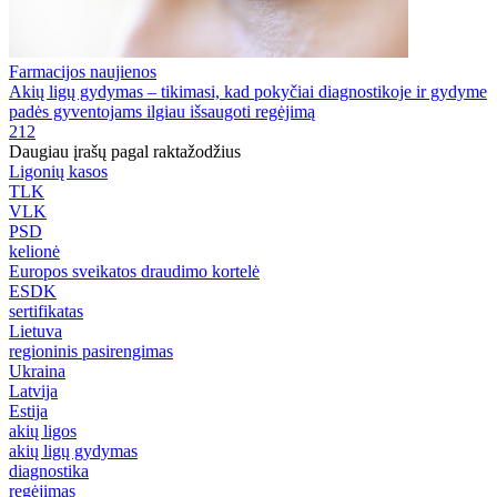
Farmacijos naujienos
Akių ligų gydymas – tikimasi, kad pokyčiai diagnostikoje ir gydyme
padės gyventojams ilgiau išsaugoti regėjimą
212
Daugiau įrašų pagal raktažodžius
Ligonių kasos
TLK
VLK
PSD
kelionė
Europos sveikatos draudimo kortelė
ESDK
sertifikatas
Lietuva
regioninis pasirengimas
Ukraina
Latvija
Estija
akių ligos
akių ligų gydymas
diagnostika
regėjimas