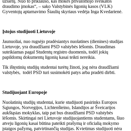
užsienį. Nuo to priklauso, kas mokės privalomojo sveikatos
draudimo įmokas“, – sako Valstybinės ligonių kasos (VLK)
Gyventojų aptarnavimo Šiaulių skyriaus vedėja Inga Kvedarienė.
Įstojus studijuoti Lietuvoje
Jaunuoliai, nuo rugsėjo pradėsiantys nuolatines (dienines) studijas
Lietuvoje, yra draudžiami PSD valstybės lėšomis. Draudimas
suteikiamas pagal Studentų registro duomenis, todėl jokių
papildomų dokumentų ligonių kasai teikti nereikia.
Tik ištęstinių studijų studentai turėtų žinoti, jog nėra draudžiami
valstybės, todėl PSD turi susimokėti patys arba pradėti dirbti.
Studijuojant Europoje
Nuolatinių studijų studentai, kurie studijuoti pasirinks Europos
Sąjungos, Norvegijos, Lichtenšteino, Islandijos ar Šveicarijos
aukštąsias mokyklas, taip pat bus draudžiami PSD valstybės
lėšomis. Skirtingai nei Lietuvoje studijuojantiems studentams, šiuo
atveju ligonių kasai būtina pateikti prašymą ir oficialią mokymo
įstaigos pažymą, patvirtinančią studijas. Kvietimas studijuoti nėra