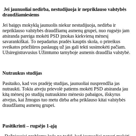
Jei jaunuoliai nedirba, nestudijuoja ir nepriklauso valstybės
draudžiamiesiems
Jei baigęs mokyklą jaunuolis niekur nestudijuoja, nedirba ir
nepriklauso valstybės draudžiamų asmenų grupei, nuo rugsėjo jam
atsiranda pareiga mokėti PSD įmokas kiekvieną mėnesį
savarankiškai. To nepadarius pradės kauptis skola, o prireikus
sveikatos priežiūros paslaugų už jas gali tekti susimokėti pačiam.
Užsiregistravusius Užimtumo tarnyboje asmenis draudžia valstybė.
Nutraukus studijas
Pasitaiko, kad vos pradėję studijas, jaunuoliai nusprendžia jas
nutraukti. Tokiu atveju prievolė patiems mokėti PSD atsiranda jau
kitą mėnesį po studijų nutraukimo mėnesio pabaigos, išskyrus
atvejus, kai žmogus tuo metu dirba arba priklauso kitai valstybės
draudžiamų asmenų grupei.
Pasitikrinti – rugsėjo 1-ąją