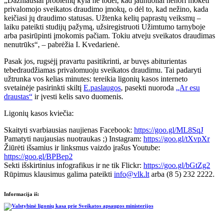
„Dažniausiai problemų kyla ne todėl, kad jaunuoliai nenori mokėti
privalomojo sveikatos draudimo įmokų, o dėl to, kad nežino, kada
keičiasi jų draudimo statusas. Užtenka kelių paprastų veiksmų –
laiku pateikti studijų pažymą, užsiregistruoti Užimtumo tarnyboje
arba pasirūpinti įmokomis pačiam. Tokiu atveju sveikatos draudimas
nenutrūks“, – pabrėžia I. Kvedarienė.
Pasak jos, rugsėjį pravartu pasitikrinti, ar buvęs abiturientas
tebedraudžiamas privalomuoju sveikatos draudimu. Tai padaryti
užtrunka vos kelias minutes: tereikia ligonių kasos interneto
svetainėje pasirinkti skiltį
E.paslaugos
, pasekti nuoroda
„Ar esu
draustas“
ir įvesti kelis savo duomenis.
Ligonių kasos kviečia:
Skaityti svarbiausias naujienas Facebook:
https://goo.gl/ML8SqJ
Pamatyti naujausias nuotraukas ;) Instagram:
https://goo.gl/tXvpXr
Žiūrėti išsamius ir linksmus vaizdo įrašus Youtube:
https://goo.gl/BPBep2
Sekti išskirtinius infografikus ir ne tik Flickr:
https://goo.gl/bGtZg2
Rūpimus klausimus galima pateikti
info@vlk.lt
arba (8 5) 232 2222.
Informacija iš: