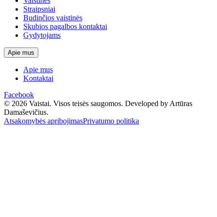
Vaistinės
Straipsniai
Budinčios vaistinės
Skubios pagalbos kontaktai
Gydytojams
Apie mus
Apie mus
Kontaktai
Facebook
© 2026 Vaistai. Visos teisės saugomos.
Developed by Artūras
Damaševičius.
Atsakomybės apribojimas
Privatumo politika