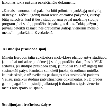
laikomas tokią pažymą pakeičiančiu dokumentu.
„Kartais manoma, kad pakanka būti priimtam į aukštąją mokyklą
užsienyje. Tačiau ligonių kasai reikia oficialios pažymos, kurioje
būtų nurodyta, kad iš tiesų studijuojama pagal nuolatinę studijų
programą bei studijų pradžios ir pabaigos datos. Tokią pažymą
privalu pateikti kasmet, nes draudimas galioja vienerius mokslo
metus“, – pabrėžia I. Kvedarienė.
Jei studijos prasideda spalį
Minėtų Europos šalių aukštosiose mokyklose planuojantys studijuoti
jaunuoliai turi atkreipti dėmesį į studijų pradžios datą. Pasak VLK
atstovės, jei studijos prasideda spalį, jaunuoliai PSD už rugsėjį turi
susimokėti patys. Pamiršus sumokėti įmoką, draudimas nutrūks,
kaupsis skola, o už sveikatos paslaugas teks susimokėti patiems.
Vėliau, pateikus studijas patvirtinančius dokumentus, PSD pradės
galioti pagal faktinį studijų laikotarpį ir draudimas tęsis vienerius
metus nuo spalio iki spalio.
Studijuojant trečiosiose šalyse