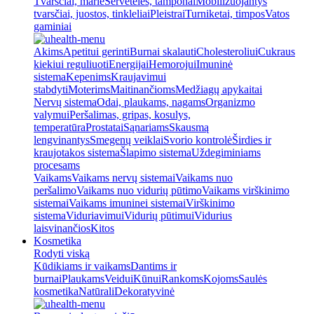
Tvarsčiai, marlė
Servetėlės, tamponai
Mobilizuojantys
tvarsčiai, juostos, tinkleliai
Pleistrai
Turniketai, timpos
Vatos
gaminiai
Akims
Apetitui gerinti
Burnai skalauti
Cholesteroliui
Cukraus
kiekiui reguliuoti
Energijai
Hemorojui
Imuninė
sistema
Kepenims
Kraujavimui
stabdyti
Moterims
Maitinančioms
Medžiagų apykaitai
Nervų sistema
Odai, plaukams, nagams
Organizmo
valymui
Peršalimas, gripas, kosulys,
temperatūra
Prostatai
Sąnariams
Skausmą
lengvinantys
Smegenų veiklai
Svorio kontrolė
Širdies ir
kraujotakos sistema
Šlapimo sistema
Uždegiminiams
procesams
Vaikams
Vaikams nervų sistemai
Vaikams nuo
peršalimo
Vaikams nuo vidurių pūtimo
Vaikams virškinimo
sistemai
Vaikams imuninei sistemai
Virškinimo
sistema
Viduriavimui
Vidurių pūtimui
Vidurius
laisvinančios
Kitos
Kosmetika
Rodyti viską
Kūdikiams ir vaikams
Dantims ir
burnai
Plaukams
Veidui
Kūnui
Rankoms
Kojoms
Saulės
kosmetika
Natūrali
Dekoratyvinė