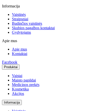
Informacija
Vaistinės
Straipsniai
Budinčios vaistinės
Skubios pagalbos kontaktai
Gydytojams
Apie mus
Apie mus
Kontaktai
Facebook
Produktai
Vaistai
Maisto papildai
Medicinos prekės
Kosmetika
Akcijos
Informacija