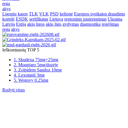
rega
akys
Ligonių kasos
TLK
VLK
PSD
kelionė
Europos sveikatos draudimo
kortelė
ESDK
sertifikatas
Lietuva
regioninis pasirengimas
Ukraina
Latvija
Estija
akių ligos
akių ligų gydymas
diagnostika
regėjimas
rega
akys
Ieškomiausių TOP 5
1. Skudexa 75mg+25mg
2. Mounjaro 5mg/dozėje
3. Zolpidem Sandoz 10mg
4. Lexotanil 3mg
5. Wegovy 0.25mg
Rodyti visus