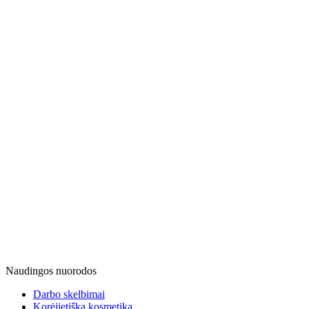
Naudingos nuorodos
Darbo skelbimai
Korėjietiška kosmetika