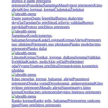
Burnos ir dantų priežiūros
priemonės
Prausikliai
Šampūnas
Maudymosi priemonės
Kūno
aliejai
Kūno losjonai, kremai
Čiulptukai
Žindukai
Dantų pastos
Dantų šepetėliai
Burnos skalavimo
skysčiai
Tarpdančių priežiūrai
Liežuvio valikliai
Burnos
gaivikliai
Protezų priežiūros priemonės
Šampūnas
Kondicionierius,
balzamas
Serumas
Kaukė
Losjonas
Kremas
Aliejus
Priemonės
nuo slinkimo
Priemonės nuo pleiskanų
Plaukų modeliavimo
priemonės
Plaukų dažai
Lūpoms
Kremas
Tonikai, losjonai, dulksna
Serumai
Valikliai,
šveitikliai
Kaukės, molis
Akių sričiai
Probleminei
odai
Vyrams
Ypatinga priežiūra
Dermatologinis kosmetinis
užpildas
Kūno pieneliai, kremai, balzamai, aliejai
Prausimosi
priemonės
Druska voniai
Dezodorantai, antiperspirantai
Kūno
pylingo priemonės
Masažo aliejai
Stangrinantys kūno
kremai
Depiliacinės priemonės
Intymios higienos priemonės
Rankų kremas
Rankų gelis, balzamas
Priemonėms rankoms
plauti
Nagų priežiūros priemonės