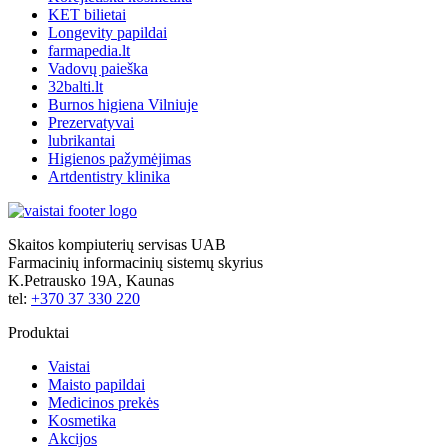
KET bilietai
Longevity papildai
farmapedia.lt
Vadovų paieška
32balti.lt
Burnos higiena Vilniuje
Prezervatyvai
lubrikantai
Higienos pažymėjimas
Artdentistry klinika
Skaitos kompiuterių servisas UAB
Farmacinių informacinių sistemų skyrius
K.Petrausko 19A, Kaunas
tel:
+370 37 330 220
Produktai
Vaistai
Maisto papildai
Medicinos prekės
Kosmetika
Akcijos