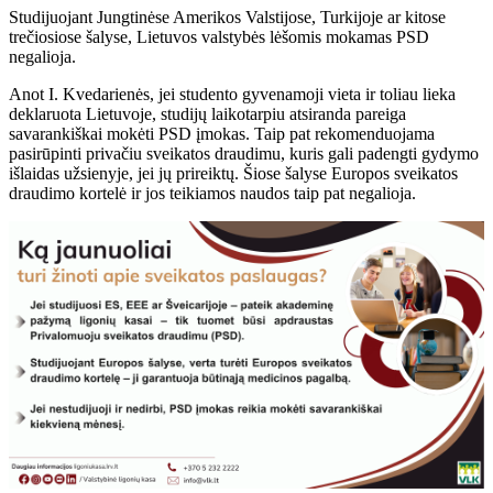
Studijuojant Jungtinėse Amerikos Valstijose, Turkijoje ar kitose
trečiosiose šalyse, Lietuvos valstybės lėšomis mokamas PSD
negalioja.
Anot I. Kvedarienės, jei studento gyvenamoji vieta ir toliau lieka
deklaruota Lietuvoje, studijų laikotarpiu atsiranda pareiga
savarankiškai mokėti PSD įmokas. Taip pat rekomenduojama
pasirūpinti privačiu sveikatos draudimu, kuris gali padengti gydymo
išlaidas užsienyje, jei jų prireiktų. Šiose šalyse Europos sveikatos
draudimo kortelė ir jos teikiamos naudos taip pat negalioja.