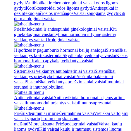
gydyti
Antibiotikai ir chemoterapiniai vaistai odos ligoms
gydyti
Kortikosteroidai odos ligoms gydyti
Antiseptikai ir
dezinfekuojančiosios medžiagos
Vaistai spuogams gydyti
Kiti
dermatologiniai vaistai
Priešinfekciniai ir antiseptiniai ginekologiniai vaistai
Kiti
ginekologiniai vaistai
Lytiniai hormonai ir lytinę sistemą
veikiantys vaistai
Urologiniai vaistai
Hipofizės ir pagumburio hormonai bei jų analogai
Sistemiškai
veikiantys kortikosteroidai
Skydliaukę veikiantys vaistai
Kasos
hormonai
Kalcio apykaitą veikiantys vaistai
Sistemiškai veikiantys antibakteriniai vaistai
Sistemiškai
veikiantys priešgrybeliniai vaistai
Priešmikobakteriniai
vaistai
Sistemiškai veikiantys priešvirusiniai vaistai
Imuniniai
serumai ir imunoglobulinai
Antinavikiniai vaistai
Antinavikiniai hormonai ir jiems artimi
vaistai
Imunomoduliuojantys vaistai
Imunosupresantai
Priešuždegiminiai ir priešreumatiniai vaistai
Vietiškai vartojami
vaistai sąnarių ir raumenų skausmui
malšinti
Miorelaksantai
Priešpodagriniai vaistai
Vaistai kaulų
ligoms gydyti
Kiti vaistai kaulų ir raumenų sistemos ligoms