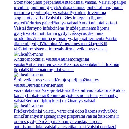
Stomatologiniai preparatai
Antacidiniai vaistai. Vaistai opaligei
ir vidurių pūtimui gydyti
Antispazminiai, anticholinerginiai ir
motoriką reguliuojantys vaistai
Pykinimą ir vėmimą
slopinantys vaistai
Vaistai tulžies ir kepenų ligoms
gydyti
Vidurius paleidžiantys vaistai
Antidiarėjiniai vaistai.
Vaistai žarnyno infekcinėms ir uždegiminėms ligoms
gydyti
Vaistai nutukimui gydyti, išskyrus dietinius
produktus
Virškinimą gerinantys, taip pat fermentai
Vaistai
diabetui gydyti
Vitaminai
Mineralinės medžiagos
Kiti
virškinimo sistemą ir metabolizmą veikiantys vaistai
Antitromboziniai vaistai
Antihemoraginiai
vaistai
Antianeminiai vaistai
Plazmos pakaitalai ir infuziniai
tirpalai
Kiti hematologiniai vaistai
Širdį veikiantys vaistai
Kraujospūdį mažinantys
vaistai
Diuretikai
Periferiniai
vazodilatatoriai
Vazoprotektoriai
Beta adrenoblokatoriai
Kalcio
kanalų blokatoriai
Renino-angiotenzino sistemą veikiantys
vaistai
Serumo lipidų kiekį mažinantys vaistai
Priešgrybeliniai vaistai, vartojami odos ligoms gydyti
Odą
minkštinantys ir apsaugantys preparatai
Vaistai žaizdoms ir
opoms gydyti
Niežulį mažinantys vaistai, taip pat
antihistamininiai vaistai, anestetikai ir kt.
Vaistai psoriazei