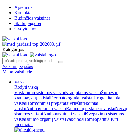
Apie mus
Kontaktai
Budinčios vaistinės
Skubi pagalba
Gydytojams
Kategorijos
Vaistinių sąrašas
Mano vaistinėlė
Vaistai
Rodyti viską
Virškinimo sistemos vaistai
Kraujotakos vaistai
Širdies ir
kraujagyslių vaistai
Dermatologiniai vaistai
Urogenitaliniai
vaistai
Hormoniniai preparatai
Priešinfekciniai
vaistai
Antinavikiniai vaistai
Raumenų ir skeleto vaistai
Nervų
sistemos vaistai
Antiparazitiniai vaistai
Kvėpavimo sistemos
vaistai
Jutimo organų vaistai
Vakcinos
Homeopatiniai
Kiti
preparatai