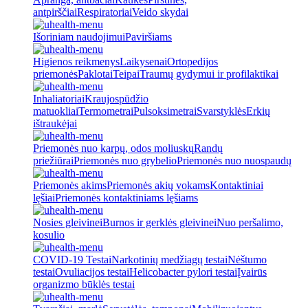
antpirščiai
Respiratoriai
Veido skydai
Išoriniam naudojimui
Paviršiams
Higienos reikmenys
Laikysenai
Ortopedijos
priemonės
Paklotai
Teipai
Traumų gydymui ir profilaktikai
Inhaliatoriai
Kraujospūdžio
matuokliai
Termometrai
Pulsoksimetrai
Svarstyklės
Erkių
ištraukėjai
Priemonės nuo karpų, odos moliuskų
Randų
priežiūrai
Priemonės nuo grybelio
Priemonės nuo nuospaudų
Priemonės akims
Priemonės akių vokams
Kontaktiniai
lęšiai
Priemonės kontaktiniams lęšiams
Nosies gleivinei
Burnos ir gerklės gleivinei
Nuo peršalimo,
kosulio
COVID-19 Testai
Narkotinių medžiagų testai
Nėštumo
testai
Ovuliacijos testai
Helicobacter pylori testai
Įvairūs
organizmo būklės testai