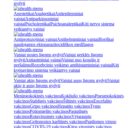
gydyti
Anestetikai
Analgetikai
Antiepilepsiniai
vaistai
Antiparkinsoniniai
vaistai
Psicholeptikai
Psichoanaleptikai
Kiti nervų sistemą
veikiantys vaistai
Antiprotozojiniai vaistai
Antihelmintiniai vaistai
Išoriškai
naudojamos ektoparazitocidiškos medžiagos
Vaistai nosies ligoms gydyti
Vaistai gerklės ligoms
gydyti
Antiastminiai vaistai
Vaistai nuo kosulio ir
peršalimo
Rezorbcinio veikimo antihistamininiai vaistai
Kiti
kvėpavimo sistemą veikiantys vaistai
Vaistai akių ligoms gydyti
Vaistai ausų ligoms gydyti
Vaistai
akių ir ausų ligoms gydyti
Meningokokinės vakcinos
Kokliušo vakcinos
Pneumokokinės
vakcinos
Stabligės vakcinos
Šiltinės vakcinos
Encefalito
vakcinos
Gripo vakcinos
Hepatito vakcinos
Tymų
vakcinos
Poliomielito vakcinos
Pasiutligės
vakcinos
Rotavirusinės vakcinos
Vėjaraupių
vakcinos
Geltonosios karštinės vakcinos
Papilomos viruso
vakcinos
COVID-19 vakcinos
Kitos virusinės vakcinos