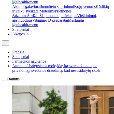
Akių negalavimai
Imuniteto stiprinimui
Kojų venoms
Kūdikių
ir vaikų sveikatai
Moterims
Priemonės
žaizdoms
Širdžiai
Šlapimo takų infekcijos
Virškinimui,
apsinuodijus
Vitamino D preparatai
Mėšlungis
Straipsniai
Akcijos %
...
Pradžia
Straipsniai
Farmacijos naujienos
Atmintinė baigusiems mokyklą: ką svarbu žinoti apie
privalomąjį sveikatos draudimą, kad nesusidarytų skola
Dalintis: