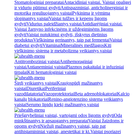
Stomatologiniai preparatai
Antacidiniai vaistai. Vaistai opaligei
ir vidurių pūtimui gydyti
Antispazminiai, anticholinerginiai ir
motoriką reguliuojantys vaistai
Pykinimą ir vėmimą
slopinantys vaistai
Vaistai tulžies ir kepenų ligoms
gydyti
Vidurius paleidžiantys vaistai
Antidiarėjiniai vaistai.
Vaistai žarnyno infekcinėms ir uždegiminėms ligoms
gydyti
Vaistai nutukimui gydyti, išskyrus dietinius
produktus
Virškinimą gerinantys, taip pat fermentai
Vaistai
diabetui gydyti
Vitaminai
Mineralinės medžiagos
Kiti
virškinimo sistemą ir metabolizmą veikiantys vaistai
Antitromboziniai vaistai
Antihemoraginiai
vaistai
Antianeminiai vaistai
Plazmos pakaitalai ir infuziniai
tirpalai
Kiti hematologiniai vaistai
Širdį veikiantys vaistai
Kraujospūdį mažinantys
vaistai
Diuretikai
Periferiniai
vazodilatatoriai
Vazoprotektoriai
Beta adrenoblokatoriai
Kalcio
kanalų blokatoriai
Renino-angiotenzino sistemą veikiantys
vaistai
Serumo lipidų kiekį mažinantys vaistai
Priešgrybeliniai vaistai, vartojami odos ligoms gydyti
Odą
minkštinantys ir apsaugantys preparatai
Vaistai žaizdoms ir
opoms gydyti
Niežulį mažinantys vaistai, taip pat
antihistamininiai vaistai, anestetikai ir kt.
Vaistai psoriazei