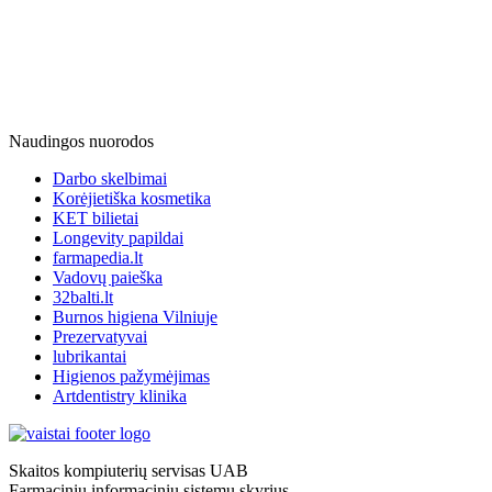
Naudingos nuorodos
Darbo skelbimai
Korėjietiška kosmetika
KET bilietai
Longevity papildai
farmapedia.lt
Vadovų paieška
32balti.lt
Burnos higiena Vilniuje
Prezervatyvai
lubrikantai
Higienos pažymėjimas
Artdentistry klinika
Skaitos kompiuterių servisas UAB
Farmacinių informacinių sistemų skyrius