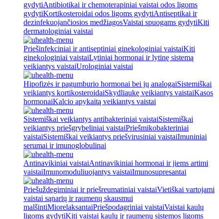
gydyti
Antibiotikai ir chemoterapiniai vaistai odos ligoms
gydyti
Kortikosteroidai odos ligoms gydyti
Antiseptikai ir
dezinfekuojančiosios medžiagos
Vaistai spuogams gydyti
Kiti
dermatologiniai vaistai
Priešinfekciniai ir antiseptiniai ginekologiniai vaistai
Kiti
ginekologiniai vaistai
Lytiniai hormonai ir lytinę sistemą
veikiantys vaistai
Urologiniai vaistai
Hipofizės ir pagumburio hormonai bei jų analogai
Sistemiškai
veikiantys kortikosteroidai
Skydliaukę veikiantys vaistai
Kasos
hormonai
Kalcio apykaitą veikiantys vaistai
Sistemiškai veikiantys antibakteriniai vaistai
Sistemiškai
veikiantys priešgrybeliniai vaistai
Priešmikobakteriniai
vaistai
Sistemiškai veikiantys priešvirusiniai vaistai
Imuniniai
serumai ir imunoglobulinai
Antinavikiniai vaistai
Antinavikiniai hormonai ir jiems artimi
vaistai
Imunomoduliuojantys vaistai
Imunosupresantai
Priešuždegiminiai ir priešreumatiniai vaistai
Vietiškai vartojami
vaistai sąnarių ir raumenų skausmui
malšinti
Miorelaksantai
Priešpodagriniai vaistai
Vaistai kaulų
ligoms gydyti
Kiti vaistai kaulų ir raumenų sistemos ligoms