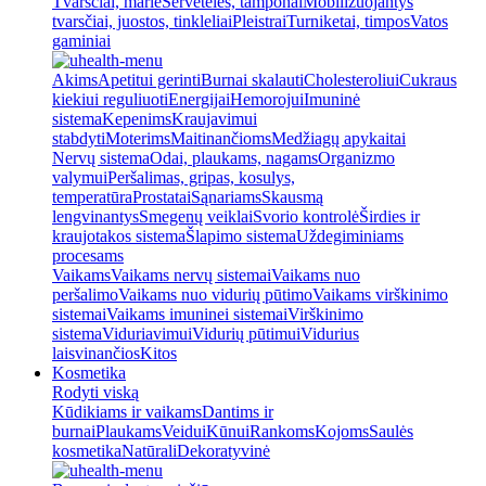
Tvarsčiai, marlė
Servetėlės, tamponai
Mobilizuojantys
tvarsčiai, juostos, tinkleliai
Pleistrai
Turniketai, timpos
Vatos
gaminiai
Akims
Apetitui gerinti
Burnai skalauti
Cholesteroliui
Cukraus
kiekiui reguliuoti
Energijai
Hemorojui
Imuninė
sistema
Kepenims
Kraujavimui
stabdyti
Moterims
Maitinančioms
Medžiagų apykaitai
Nervų sistema
Odai, plaukams, nagams
Organizmo
valymui
Peršalimas, gripas, kosulys,
temperatūra
Prostatai
Sąnariams
Skausmą
lengvinantys
Smegenų veiklai
Svorio kontrolė
Širdies ir
kraujotakos sistema
Šlapimo sistema
Uždegiminiams
procesams
Vaikams
Vaikams nervų sistemai
Vaikams nuo
peršalimo
Vaikams nuo vidurių pūtimo
Vaikams virškinimo
sistemai
Vaikams imuninei sistemai
Virškinimo
sistema
Viduriavimui
Vidurių pūtimui
Vidurius
laisvinančios
Kitos
Kosmetika
Rodyti viską
Kūdikiams ir vaikams
Dantims ir
burnai
Plaukams
Veidui
Kūnui
Rankoms
Kojoms
Saulės
kosmetika
Natūrali
Dekoratyvinė