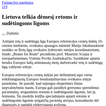
Farmacijos naujienos
119
Lietuva telkia dėmesį retoms ir
sudėtingoms ligoms
Dalintis:
Artėjant retų ir sudėtingų ligų Europos referencijos centrų tinklų 10-
osioms metinėms, sveikatos apsaugos ministrė Marija Jakubauskienė
susitiko su Retų ligų sveikatos lyderystės misijos koordinatoriumi,
fondo „Brains for Brain“ prezidentu prof. Maurizio Scarpa ir
europarlamentaru Vyteniu Povilu Andriukaičiu. Susitikime aptarta
bendra Europos šalių artimiausių metų darbotvarkė retų ir sudėtingų
ligų valdymo srityje.
Europos referencijos centrų tinklai per dešimtmetį tapo vienu
reikšmingiausių Europos bendradarbiavimo sveikatos srityje
pasiekimu. Jie parodė, kad sujungus ekspertines žinias
tarpvalstybiniu mastu, Europa gali pasiūlyti geresnius sprendimus
pacientams, sergantiems retomis ir sudėtingomis ligomis, bei jų
šeimoms. Šis modelis leidžia specialistams aptarti retomis ir
sudėtingomis ligomis sergančių pacientų atvejus, konsultuotis dėl
diagnozės ir parinkti efektyviausią gydymą.