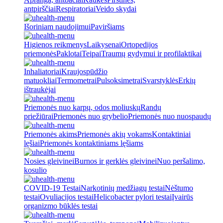
antpirščiai
Respiratoriai
Veido skydai
Išoriniam naudojimui
Paviršiams
Higienos reikmenys
Laikysenai
Ortopedijos
priemonės
Paklotai
Teipai
Traumų gydymui ir profilaktikai
Inhaliatoriai
Kraujospūdžio
matuokliai
Termometrai
Pulsoksimetrai
Svarstyklės
Erkių
ištraukėjai
Priemonės nuo karpų, odos moliuskų
Randų
priežiūrai
Priemonės nuo grybelio
Priemonės nuo nuospaudų
Priemonės akims
Priemonės akių vokams
Kontaktiniai
lęšiai
Priemonės kontaktiniams lęšiams
Nosies gleivinei
Burnos ir gerklės gleivinei
Nuo peršalimo,
kosulio
COVID-19 Testai
Narkotinių medžiagų testai
Nėštumo
testai
Ovuliacijos testai
Helicobacter pylori testai
Įvairūs
organizmo būklės testai