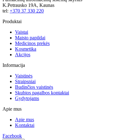
K.Petrausko 19A, Kaunas
tel:
+370 37 330 220
Produktai
Vaistai
Maisto papildai
Medicinos prekės
Kosmetika
Akcijos
Informacija
Vaistinės
Straipsniai
Budinčios vaistinės
Skubios pagalbos kontaktai
Gydytojams
Apie mus
Apie mus
Kontaktai
Facebook