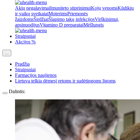
Akių negalavimai
Imuniteto stiprinimui
Kojų venoms
Kūdikių
ir vaikų sveikatai
Moterims
Priemonės
žaizdoms
Širdžiai
Šlapimo takų infekcijos
Virškinimui,
apsinuodijus
Vitamino D preparatai
Mėšlungis
Straipsniai
Akcijos %
...
Pradžia
Straipsniai
Farmacijos naujienos
Lietuva telkia dėmesį retoms ir sudėtingoms ligoms
Dalintis: