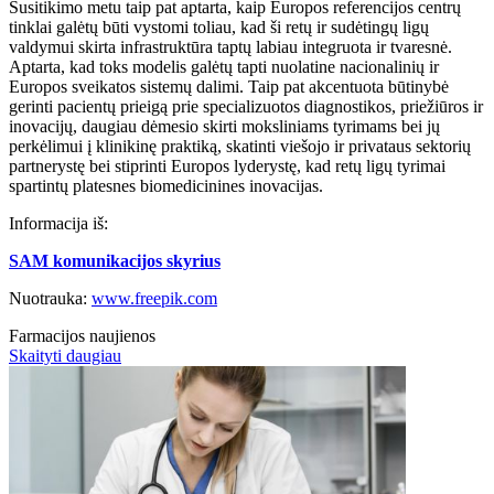
Susitikimo metu taip pat aptarta, kaip Europos referencijos centrų
tinklai galėtų būti vystomi toliau, kad ši retų ir sudėtingų ligų
valdymui skirta infrastruktūra taptų labiau integruota ir tvaresnė.
Aptarta, kad toks modelis galėtų tapti nuolatine nacionalinių ir
Europos sveikatos sistemų dalimi. Taip pat akcentuota būtinybė
gerinti pacientų prieigą prie specializuotos diagnostikos, priežiūros ir
inovacijų, daugiau dėmesio skirti moksliniams tyrimams bei jų
perkėlimui į klinikinę praktiką, skatinti viešojo ir privataus sektorių
partnerystę bei stiprinti Europos lyderystę, kad retų ligų tyrimai
spartintų platesnes biomedicinines inovacijas.
Informacija iš:
SAM komunikacijos skyrius
Nuotrauka:
www.freepik.com
Farmacijos naujienos
Skaityti daugiau