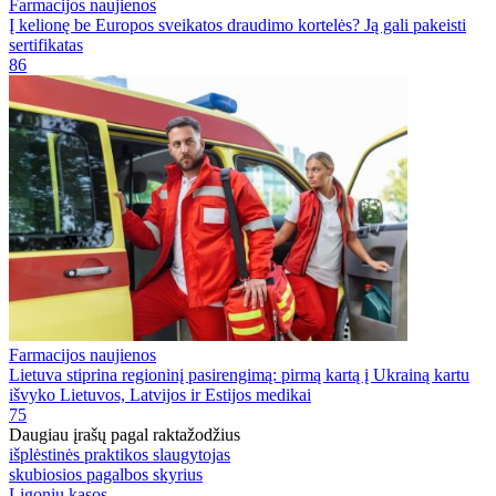
Farmacijos naujienos
Į kelionę be Europos sveikatos draudimo kortelės? Ją gali pakeisti
sertifikatas
86
Farmacijos naujienos
Lietuva stiprina regioninį pasirengimą: pirmą kartą į Ukrainą kartu
išvyko Lietuvos, Latvijos ir Estijos medikai
75
Daugiau įrašų pagal raktažodžius
išplėstinės praktikos slaugytojas
skubiosios pagalbos skyrius
Ligonių kasos