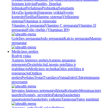
fiziniam krūviui
Pastilės, žirneliai,
ledinukai
Peršalimas
Probiotikai
Sąnariams
Skysčių kontrolei
Smegenų veiklai
Svorio
kontrolei
Širdžiai
Šlapimo sistemai
Virškinimo
sistemai
Vitaminai ir mineralai
Vitamino A preparatai
Vitamino C preparatai
Vitamino D
preparatai
Folio rūgštis (Vitaminas B9)
Geležies preparatai
Jodo preparatai
Kalcio preparatai
Magnio
preparatai
Medicinos prekės
Rodyti viską
Asmens higienos prekės
Asmens apsaugos
priemonės
Dezinfekcija
Ligonių priežiūra ir
reabilitacija
Medicinos technika
Odos priežiūra ir
regeneracija
Optikos
prekės
Peršalus
Testai
Tvarsliava
Vaistažolės
Uždegiminiams
procesams
Intymios higienos priemonės
Įklotai
Kelnaitės
Menstruacinės
taurelės
Nosinės, servetėlės
Paketai
Sauskelnės
suaugusiems
Sauskelnės vaikams
Tamponai
Vatos gaminiai
Apranga, antbačiai
Kaukės
Pirštinės,