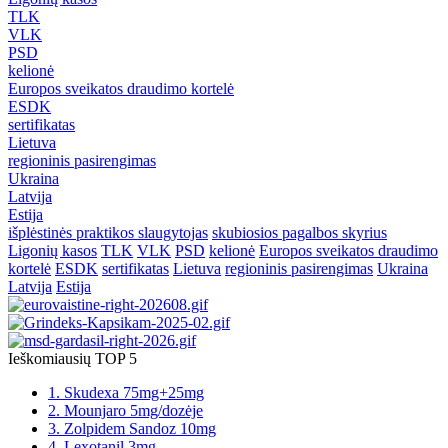
TLK
VLK
PSD
kelionė
Europos sveikatos draudimo kortelė
ESDK
sertifikatas
Lietuva
regioninis pasirengimas
Ukraina
Latvija
Estija
išplėstinės praktikos slaugytojas
skubiosios pagalbos skyrius
Ligonių kasos
TLK
VLK
PSD
kelionė
Europos sveikatos draudimo
kortelė
ESDK
sertifikatas
Lietuva
regioninis pasirengimas
Ukraina
Latvija
Estija
Ieškomiausių TOP 5
1. Skudexa 75mg+25mg
2. Mounjaro 5mg/dozėje
3. Zolpidem Sandoz 10mg
4. Lexotanil 3mg