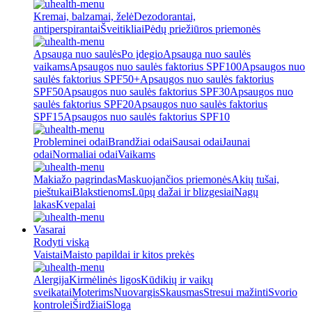
Kremai, balzamai, želė
Dezodorantai,
antiperspirantai
Šveitikliai
Pėdų priežiūros priemonės
Apsauga nuo saulės
Po įdegio
Apsauga nuo saulės
vaikams
Apsaugos nuo saulės faktorius SPF100
Apsaugos nuo
saulės faktorius SPF50+
Apsaugos nuo saulės faktorius
SPF50
Apsaugos nuo saulės faktorius SPF30
Apsaugos nuo
saulės faktorius SPF20
Apsaugos nuo saulės faktorius
SPF15
Apsaugos nuo saulės faktorius SPF10
Probleminei odai
Brandžiai odai
Sausai odai
Jaunai
odai
Normaliai odai
Vaikams
Makiažo pagrindas
Maskuojančios priemonės
Akių tušai,
pieštukai
Blakstienoms
Lūpų dažai ir blizgesiai
Nagų
lakas
Kvepalai
Vasarai
Rodyti viską
Vaistai
Maisto papildai ir kitos prekės
Alergija
Kirmėlinės ligos
Kūdikių ir vaikų
sveikatai
Moterims
Nuovargis
Skausmas
Stresui mažinti
Svorio
kontrolei
Širdžiai
Sloga