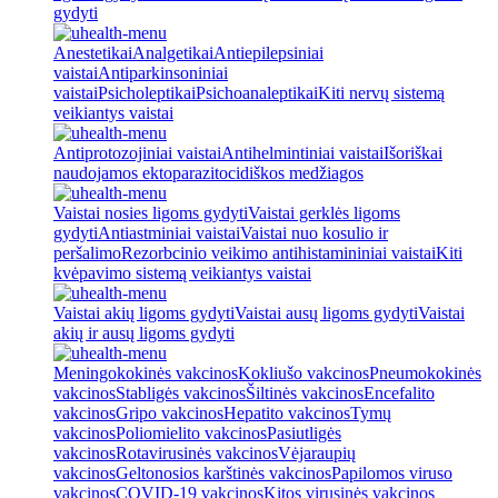
gydyti
Anestetikai
Analgetikai
Antiepilepsiniai
vaistai
Antiparkinsoniniai
vaistai
Psicholeptikai
Psichoanaleptikai
Kiti nervų sistemą
veikiantys vaistai
Antiprotozojiniai vaistai
Antihelmintiniai vaistai
Išoriškai
naudojamos ektoparazitocidiškos medžiagos
Vaistai nosies ligoms gydyti
Vaistai gerklės ligoms
gydyti
Antiastminiai vaistai
Vaistai nuo kosulio ir
peršalimo
Rezorbcinio veikimo antihistamininiai vaistai
Kiti
kvėpavimo sistemą veikiantys vaistai
Vaistai akių ligoms gydyti
Vaistai ausų ligoms gydyti
Vaistai
akių ir ausų ligoms gydyti
Meningokokinės vakcinos
Kokliušo vakcinos
Pneumokokinės
vakcinos
Stabligės vakcinos
Šiltinės vakcinos
Encefalito
vakcinos
Gripo vakcinos
Hepatito vakcinos
Tymų
vakcinos
Poliomielito vakcinos
Pasiutligės
vakcinos
Rotavirusinės vakcinos
Vėjaraupių
vakcinos
Geltonosios karštinės vakcinos
Papilomos viruso
vakcinos
COVID-19 vakcinos
Kitos virusinės vakcinos