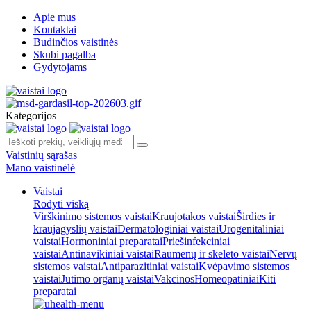
Apie mus
Kontaktai
Budinčios vaistinės
Skubi pagalba
Gydytojams
Kategorijos
Vaistinių sąrašas
Mano vaistinėlė
Vaistai
Rodyti viską
Virškinimo sistemos vaistai
Kraujotakos vaistai
Širdies ir
kraujagyslių vaistai
Dermatologiniai vaistai
Urogenitaliniai
vaistai
Hormoniniai preparatai
Priešinfekciniai
vaistai
Antinavikiniai vaistai
Raumenų ir skeleto vaistai
Nervų
sistemos vaistai
Antiparazitiniai vaistai
Kvėpavimo sistemos
vaistai
Jutimo organų vaistai
Vakcinos
Homeopatiniai
Kiti
preparatai