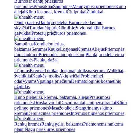
Burnos ir dantų priežiūros
priemonės
Prausikliai
Šampūnas
Maudymosi priemonės
Kūno
aliejai
Kūno losjonai, kremai
Čiulptukai
Žindukai
Dantų pastos
Dantų šepetėliai
Burnos skalavimo
skysčiai
Tarpdančių priežiūrai
Liežuvio valikliai
Burnos
gaivikliai
Protezų priežiūros priemonės
Šampūnas
Kondicionierius,
balzamas
Serumas
Kaukė
Losjonas
Kremas
Aliejus
Priemonės
nuo slinkimo
Priemonės nuo pleiskanų
Plaukų modeliavimo
priemonės
Plaukų dažai
Lūpoms
Kremas
Tonikai, losjonai, dulksna
Serumai
Valikliai,
šveitikliai
Kaukės, molis
Akių sričiai
Probleminei
odai
Vyrams
Ypatinga priežiūra
Dermatologinis kosmetinis
užpildas
Kūno pieneliai, kremai, balzamai, aliejai
Prausimosi
priemonės
Druska voniai
Dezodorantai, antiperspirantai
Kūno
pylingo priemonės
Masažo aliejai
Stangrinantys kūno
kremai
Depiliacinės priemonės
Intymios higienos priemonės
Rankų kremas
Rankų gelis, balzamas
Priemonėms rankoms
plauti
Nagų priežiūros priemonės