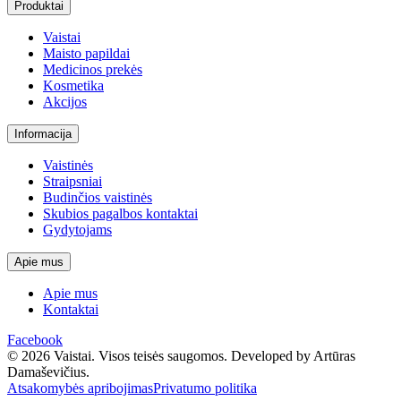
Produktai
Vaistai
Maisto papildai
Medicinos prekės
Kosmetika
Akcijos
Informacija
Vaistinės
Straipsniai
Budinčios vaistinės
Skubios pagalbos kontaktai
Gydytojams
Apie mus
Apie mus
Kontaktai
Facebook
© 2026 Vaistai. Visos teisės saugomos.
Developed by Artūras
Damaševičius.
Atsakomybės apribojimas
Privatumo politika