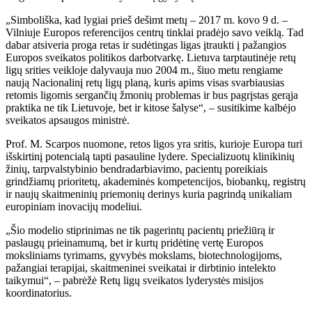
„Simboliška, kad lygiai prieš dešimt metų – 2017 m. kovo 9 d. –
Vilniuje Europos referencijos centrų tinklai pradėjo savo veiklą. Tad
dabar atsiveria proga retas ir sudėtingas ligas įtraukti į pažangios
Europos sveikatos politikos darbotvarkę. Lietuva tarptautinėje retų
ligų srities veikloje dalyvauja nuo 2004 m., šiuo metu rengiame
naują Nacionalinį retų ligų planą, kuris apims visas svarbiausias
retomis ligomis sergančių žmonių problemas ir bus pagrįstas gerąja
praktika ne tik Lietuvoje, bet ir kitose šalyse“, – susitikime kalbėjo
sveikatos apsaugos ministrė.
Prof. M. Scarpos nuomone, retos ligos yra sritis, kurioje Europa turi
išskirtinį potencialą tapti pasauline lydere. Specializuotų klinikinių
žinių, tarpvalstybinio bendradarbiavimo, pacientų poreikiais
grindžiamų prioritetų, akademinės kompetencijos, biobankų, registrų
ir naujų skaitmeninių priemonių derinys kuria pagrindą unikaliam
europiniam inovacijų modeliui.
„Šio modelio stiprinimas ne tik pagerintų pacientų priežiūrą ir
paslaugų prieinamumą, bet ir kurtų pridėtinę vertę Europos
moksliniams tyrimams, gyvybės mokslams, biotechnologijoms,
pažangiai terapijai, skaitmeninei sveikatai ir dirbtinio intelekto
taikymui“, – pabrėžė Retų ligų sveikatos lyderystės misijos
koordinatorius.