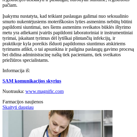
pačiam.
Įsakymu nustatyta, kad teikiant paslaugas galimai nuo seksualinio
smurto nukentėjusiems moteriškosios lyties asmenims nebūtų būtini
papildomi siuntimai, nes šiems asmenims sveikatos būklės ištyrimo
metu yra atliekami įvairūs papildomi laboratoriniai ir instrumentiniai
tyrimai, įskaitant tyrimus dėl lytiškai plintančių infekcijų, ir
praktikoje kyla poreikis išduoti papildomus siuntimus atskiriems
tyrimams atlikti, o tai apsunkina ir pailgina paslaugų gavimo procesą
bei didina administracinę naštą tiek pacientams, tiek sveikatos
priežiūros specialistams.
Informacija iš:
SAM komunikacijos skyrius
Nuotrauka:
www.magnific.com
Farmacijos naujienos
Skaityti daugiau