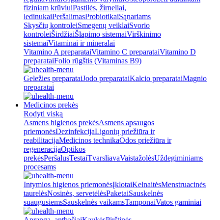
fiziniam krūviui
Pastilės, žirneliai,
ledinukai
Peršalimas
Probiotikai
Sąnariams
Skysčių kontrolei
Smegenų veiklai
Svorio
kontrolei
Širdžiai
Šlapimo sistemai
Virškinimo
sistemai
Vitaminai ir mineralai
Vitamino A preparatai
Vitamino C preparatai
Vitamino D
preparatai
Folio rūgštis (Vitaminas B9)
Geležies preparatai
Jodo preparatai
Kalcio preparatai
Magnio
preparatai
Medicinos prekės
Rodyti viską
Asmens higienos prekės
Asmens apsaugos
priemonės
Dezinfekcija
Ligonių priežiūra ir
reabilitacija
Medicinos technika
Odos priežiūra ir
regeneracija
Optikos
prekės
Peršalus
Testai
Tvarsliava
Vaistažolės
Uždegiminiams
procesams
Intymios higienos priemonės
Įklotai
Kelnaitės
Menstruacinės
taurelės
Nosinės, servetėlės
Paketai
Sauskelnės
suaugusiems
Sauskelnės vaikams
Tamponai
Vatos gaminiai
Apranga, antbačiai
Kaukės
Pirštinės,