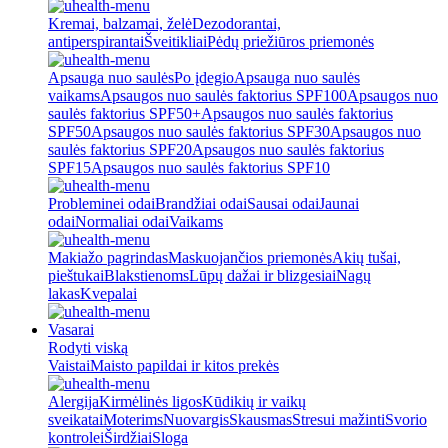
Kremai, balzamai, želė
Dezodorantai,
antiperspirantai
Šveitikliai
Pėdų priežiūros priemonės
Apsauga nuo saulės
Po įdegio
Apsauga nuo saulės
vaikams
Apsaugos nuo saulės faktorius SPF100
Apsaugos nuo
saulės faktorius SPF50+
Apsaugos nuo saulės faktorius
SPF50
Apsaugos nuo saulės faktorius SPF30
Apsaugos nuo
saulės faktorius SPF20
Apsaugos nuo saulės faktorius
SPF15
Apsaugos nuo saulės faktorius SPF10
Probleminei odai
Brandžiai odai
Sausai odai
Jaunai
odai
Normaliai odai
Vaikams
Makiažo pagrindas
Maskuojančios priemonės
Akių tušai,
pieštukai
Blakstienoms
Lūpų dažai ir blizgesiai
Nagų
lakas
Kvepalai
Vasarai
Rodyti viską
Vaistai
Maisto papildai ir kitos prekės
Alergija
Kirmėlinės ligos
Kūdikių ir vaikų
sveikatai
Moterims
Nuovargis
Skausmas
Stresui mažinti
Svorio
kontrolei
Širdžiai
Sloga