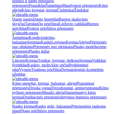
Burnos ir dantų priežiūros
priemonės
Prausikliai
Šampūnas
Maudymosi priemonės
Kūno
aliejai
Kūno losjonai, kremai
Čiulptukai
Žindukai
Dantų pastos
Dantų šepetėliai
Burnos skalavimo
skysčiai
Tarpdančių priežiūrai
Liežuvio valikliai
Burnos
gaivikliai
Protezų priežiūros priemonės
Šampūnas
Kondicionierius,
balzamas
Serumas
Kaukė
Losjonas
Kremas
Aliejus
Priemonės
nuo slinkimo
Priemonės nuo pleiskanų
Plaukų modeliavimo
priemonės
Plaukų dažai
Lūpoms
Kremas
Tonikai, losjonai, dulksna
Serumai
Valikliai,
šveitikliai
Kaukės, molis
Akių sričiai
Probleminei
odai
Vyrams
Ypatinga priežiūra
Dermatologinis kosmetinis
užpildas
Kūno pieneliai, kremai, balzamai, aliejai
Prausimosi
priemonės
Druska voniai
Dezodorantai, antiperspirantai
Kūno
pylingo priemonės
Masažo aliejai
Stangrinantys kūno
kremai
Depiliacinės priemonės
Intymios higienos priemonės
Rankų kremas
Rankų gelis, balzamas
Priemonėms rankoms
plauti
Nagų priežiūros priemonės