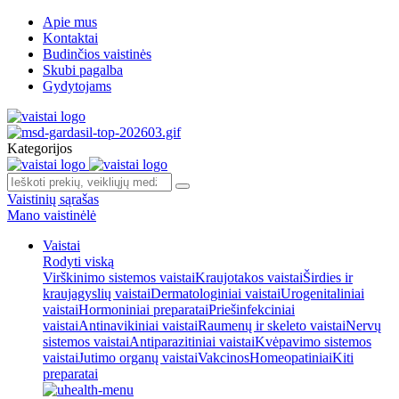
Apie mus
Kontaktai
Budinčios vaistinės
Skubi pagalba
Gydytojams
Kategorijos
Vaistinių sąrašas
Mano vaistinėlė
Vaistai
Rodyti viską
Virškinimo sistemos vaistai
Kraujotakos vaistai
Širdies ir
kraujagyslių vaistai
Dermatologiniai vaistai
Urogenitaliniai
vaistai
Hormoniniai preparatai
Priešinfekciniai
vaistai
Antinavikiniai vaistai
Raumenų ir skeleto vaistai
Nervų
sistemos vaistai
Antiparazitiniai vaistai
Kvėpavimo sistemos
vaistai
Jutimo organų vaistai
Vakcinos
Homeopatiniai
Kiti
preparatai