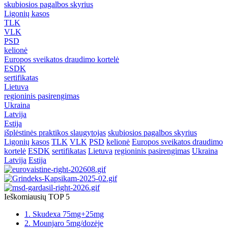
skubiosios pagalbos skyrius
Ligonių kasos
TLK
VLK
PSD
kelionė
Europos sveikatos draudimo kortelė
ESDK
sertifikatas
Lietuva
regioninis pasirengimas
Ukraina
Latvija
Estija
išplėstinės praktikos slaugytojas
skubiosios pagalbos skyrius
Ligonių kasos
TLK
VLK
PSD
kelionė
Europos sveikatos draudimo
kortelė
ESDK
sertifikatas
Lietuva
regioninis pasirengimas
Ukraina
Latvija
Estija
Ieškomiausių TOP 5
1. Skudexa 75mg+25mg
2. Mounjaro 5mg/dozėje