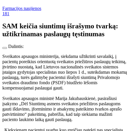
Farmacijos naujienos
181
SAM keičia siuntimų išrašymo tvarką:
užtikrinamas paslaugų tęstinumas
Dalintis:
Sveikatos apsaugos ministerija, siekdama užtikrinti savalaikį, į
pacientų poreikius orientuotą sveikatos priežiūros paslaugų teikimą,
įtvirtino nuostatą, kad Lietuvos nacionalinės sveikatos sistemos
įstaigos gydytojas specialistas nuo liepos 1 d., suteikdamas mokamą
paslaugą, turės galimybę pacientui išrašyti siuntimą Privalomojo
sveikatos draudimo fondo (PSDF) biudžeto lėšomis
kompensuojamai paslaugai gauti.
Sveikatos apsaugos ministrė Marija Jakubauskienė, pasirašiusi
įsakymo „Dėl Siuntimų asmens sveikatos priežiūros paslaugoms
gauti išdavimo, įforminimo ir atsakymų pateikimo tvarkos aprašo
patvirtinimo“ pakeitimą, pabrėžia, kad taip siekiama mažinti
paciento laukimo laiką gauti paslaugą.
„Kiekvienam pacientui svarbu kuo greičiau patekti pas specialistą,