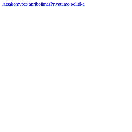
Atsakomybės apribojimas
Privatumo politika