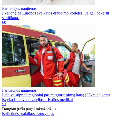
Farmacijos naujienos
Į kelionę be Europos sveikatos draudimo kortelės? Ją gali pakeisti
sertifikatas
60
Farmacijos naujienos
Lietuva stiprina regioninį pasirengimą: pirmą kartą į Ukrainą kartu
išvyko Lietuvos, Latvijos ir Estijos medikai
53
Daugiau įrašų pagal raktažodžius
išplėstinės praktikos slaugytojas