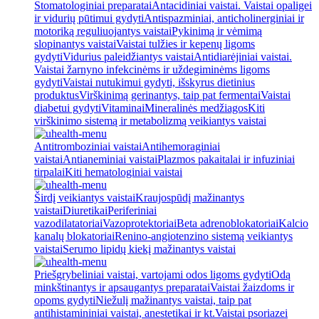
Stomatologiniai preparatai
Antacidiniai vaistai. Vaistai opaligei
ir vidurių pūtimui gydyti
Antispazminiai, anticholinerginiai ir
motoriką reguliuojantys vaistai
Pykinimą ir vėmimą
slopinantys vaistai
Vaistai tulžies ir kepenų ligoms
gydyti
Vidurius paleidžiantys vaistai
Antidiarėjiniai vaistai.
Vaistai žarnyno infekcinėms ir uždegiminėms ligoms
gydyti
Vaistai nutukimui gydyti, išskyrus dietinius
produktus
Virškinimą gerinantys, taip pat fermentai
Vaistai
diabetui gydyti
Vitaminai
Mineralinės medžiagos
Kiti
virškinimo sistemą ir metabolizmą veikiantys vaistai
Antitromboziniai vaistai
Antihemoraginiai
vaistai
Antianeminiai vaistai
Plazmos pakaitalai ir infuziniai
tirpalai
Kiti hematologiniai vaistai
Širdį veikiantys vaistai
Kraujospūdį mažinantys
vaistai
Diuretikai
Periferiniai
vazodilatatoriai
Vazoprotektoriai
Beta adrenoblokatoriai
Kalcio
kanalų blokatoriai
Renino-angiotenzino sistemą veikiantys
vaistai
Serumo lipidų kiekį mažinantys vaistai
Priešgrybeliniai vaistai, vartojami odos ligoms gydyti
Odą
minkštinantys ir apsaugantys preparatai
Vaistai žaizdoms ir
opoms gydyti
Niežulį mažinantys vaistai, taip pat
antihistamininiai vaistai, anestetikai ir kt.
Vaistai psoriazei