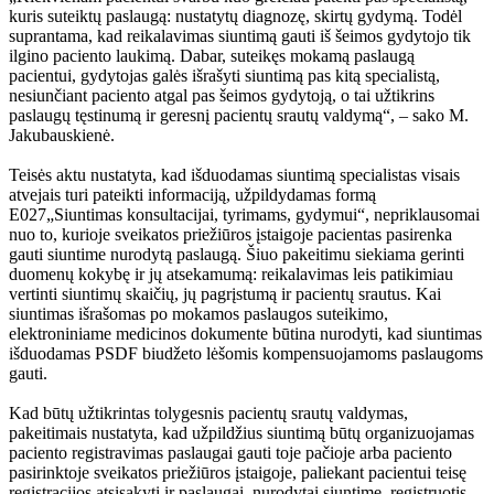
kuris suteiktų paslaugą: nustatytų diagnozę, skirtų gydymą. Todėl
suprantama, kad reikalavimas siuntimą gauti iš šeimos gydytojo tik
ilgino paciento laukimą. Dabar, suteikęs mokamą paslaugą
pacientui, gydytojas galės išrašyti siuntimą pas kitą specialistą,
nesiunčiant paciento atgal pas šeimos gydytoją, o tai užtikrins
paslaugų tęstinumą ir geresnį pacientų srautų valdymą“, – sako M.
Jakubauskienė.
Teisės aktu nustatyta, kad išduodamas siuntimą specialistas visais
atvejais turi pateikti informaciją, užpildydamas formą
E027„Siuntimas konsultacijai, tyrimams, gydymui“, nepriklausomai
nuo to, kurioje sveikatos priežiūros įstaigoje pacientas pasirenka
gauti siuntime nurodytą paslaugą. Šiuo pakeitimu siekiama gerinti
duomenų kokybę ir jų atsekamumą: reikalavimas leis patikimiau
vertinti siuntimų skaičių, jų pagrįstumą ir pacientų srautus. Kai
siuntimas išrašomas po mokamos paslaugos suteikimo,
elektroniniame medicinos dokumente būtina nurodyti, kad siuntimas
išduodamas PSDF biudžeto lėšomis kompensuojamoms paslaugoms
gauti.
Kad būtų užtikrintas tolygesnis pacientų srautų valdymas,
pakeitimais nustatyta, kad užpildžius siuntimą būtų organizuojamas
paciento registravimas paslaugai gauti toje pačioje arba paciento
pasirinktoje sveikatos priežiūros įstaigoje, paliekant pacientui teisę
registracijos atsisakyti ir paslaugai, nurodytai siuntime, registruotis