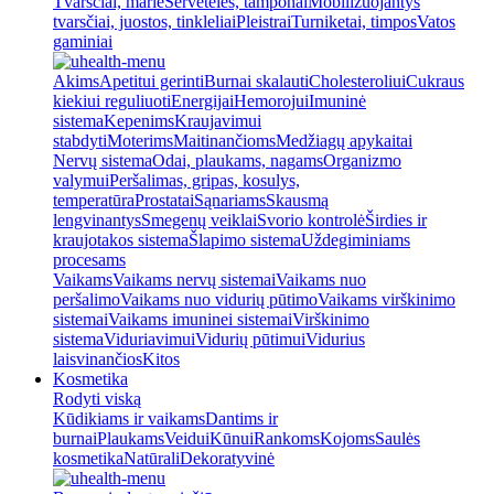
Tvarsčiai, marlė
Servetėlės, tamponai
Mobilizuojantys
tvarsčiai, juostos, tinkleliai
Pleistrai
Turniketai, timpos
Vatos
gaminiai
Akims
Apetitui gerinti
Burnai skalauti
Cholesteroliui
Cukraus
kiekiui reguliuoti
Energijai
Hemorojui
Imuninė
sistema
Kepenims
Kraujavimui
stabdyti
Moterims
Maitinančioms
Medžiagų apykaitai
Nervų sistema
Odai, plaukams, nagams
Organizmo
valymui
Peršalimas, gripas, kosulys,
temperatūra
Prostatai
Sąnariams
Skausmą
lengvinantys
Smegenų veiklai
Svorio kontrolė
Širdies ir
kraujotakos sistema
Šlapimo sistema
Uždegiminiams
procesams
Vaikams
Vaikams nervų sistemai
Vaikams nuo
peršalimo
Vaikams nuo vidurių pūtimo
Vaikams virškinimo
sistemai
Vaikams imuninei sistemai
Virškinimo
sistema
Viduriavimui
Vidurių pūtimui
Vidurius
laisvinančios
Kitos
Kosmetika
Rodyti viską
Kūdikiams ir vaikams
Dantims ir
burnai
Plaukams
Veidui
Kūnui
Rankoms
Kojoms
Saulės
kosmetika
Natūrali
Dekoratyvinė