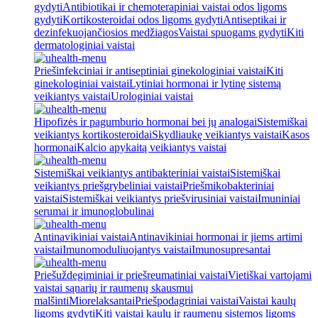
gydyti
Antibiotikai ir chemoterapiniai vaistai odos ligoms
gydyti
Kortikosteroidai odos ligoms gydyti
Antiseptikai ir
dezinfekuojančiosios medžiagos
Vaistai spuogams gydyti
Kiti
dermatologiniai vaistai
Priešinfekciniai ir antiseptiniai ginekologiniai vaistai
Kiti
ginekologiniai vaistai
Lytiniai hormonai ir lytinę sistemą
veikiantys vaistai
Urologiniai vaistai
Hipofizės ir pagumburio hormonai bei jų analogai
Sistemiškai
veikiantys kortikosteroidai
Skydliaukę veikiantys vaistai
Kasos
hormonai
Kalcio apykaitą veikiantys vaistai
Sistemiškai veikiantys antibakteriniai vaistai
Sistemiškai
veikiantys priešgrybeliniai vaistai
Priešmikobakteriniai
vaistai
Sistemiškai veikiantys priešvirusiniai vaistai
Imuniniai
serumai ir imunoglobulinai
Antinavikiniai vaistai
Antinavikiniai hormonai ir jiems artimi
vaistai
Imunomoduliuojantys vaistai
Imunosupresantai
Priešuždegiminiai ir priešreumatiniai vaistai
Vietiškai vartojami
vaistai sąnarių ir raumenų skausmui
malšinti
Miorelaksantai
Priešpodagriniai vaistai
Vaistai kaulų
ligoms gydyti
Kiti vaistai kaulų ir raumenų sistemos ligoms