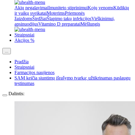
Akių negalavimai
Imuniteto stiprinimui
Kojų venoms
Kūdikių
ir vaikų sveikatai
Moterims
Priemonės
žaizdoms
Širdžiai
Šlapimo takų infekcijos
Virškinimui,
apsinuodijus
Vitamino D preparatai
Mėšlungis
Straipsniai
Akcijos %
...
Pradžia
Straipsniai
Farmacijos naujienos
SAM keičia siuntimų išrašymo tvarką: užtikrinamas paslaugų
tęstinumas
Dalintis: