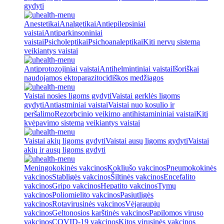
gydyti
Anestetikai
Analgetikai
Antiepilepsiniai
vaistai
Antiparkinsoniniai
vaistai
Psicholeptikai
Psichoanaleptikai
Kiti nervų sistemą
veikiantys vaistai
Antiprotozojiniai vaistai
Antihelmintiniai vaistai
Išoriškai
naudojamos ektoparazitocidiškos medžiagos
Vaistai nosies ligoms gydyti
Vaistai gerklės ligoms
gydyti
Antiastminiai vaistai
Vaistai nuo kosulio ir
peršalimo
Rezorbcinio veikimo antihistamininiai vaistai
Kiti
kvėpavimo sistemą veikiantys vaistai
Vaistai akių ligoms gydyti
Vaistai ausų ligoms gydyti
Vaistai
akių ir ausų ligoms gydyti
Meningokokinės vakcinos
Kokliušo vakcinos
Pneumokokinės
vakcinos
Stabligės vakcinos
Šiltinės vakcinos
Encefalito
vakcinos
Gripo vakcinos
Hepatito vakcinos
Tymų
vakcinos
Poliomielito vakcinos
Pasiutligės
vakcinos
Rotavirusinės vakcinos
Vėjaraupių
vakcinos
Geltonosios karštinės vakcinos
Papilomos viruso
vakcinos
COVID-19 vakcinos
Kitos virusinės vakcinos