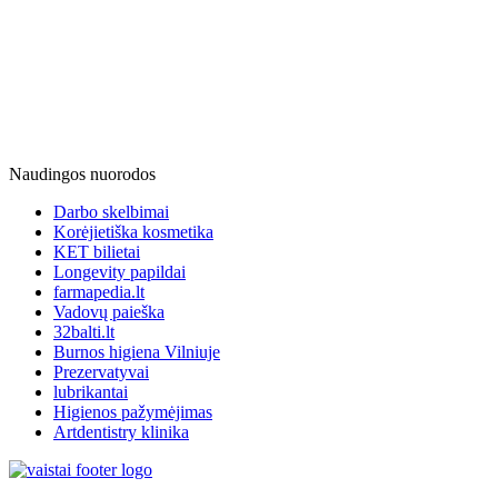
Naudingos nuorodos
Darbo skelbimai
Korėjietiška kosmetika
KET bilietai
Longevity papildai
farmapedia.lt
Vadovų paieška
32balti.lt
Burnos higiena Vilniuje
Prezervatyvai
lubrikantai
Higienos pažymėjimas
Artdentistry klinika