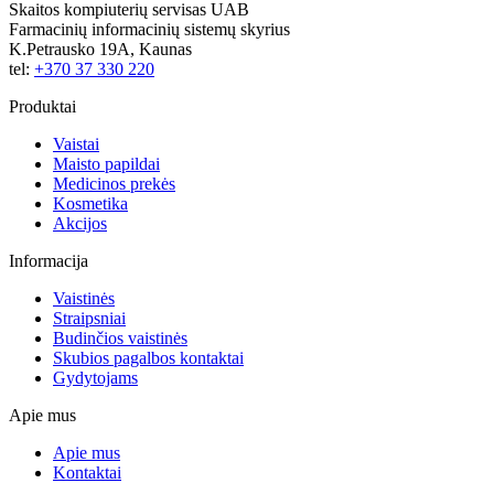
Skaitos kompiuterių servisas UAB
Farmacinių informacinių sistemų skyrius
K.Petrausko 19A, Kaunas
tel:
+370 37 330 220
Produktai
Vaistai
Maisto papildai
Medicinos prekės
Kosmetika
Akcijos
Informacija
Vaistinės
Straipsniai
Budinčios vaistinės
Skubios pagalbos kontaktai
Gydytojams
Apie mus
Apie mus
Kontaktai