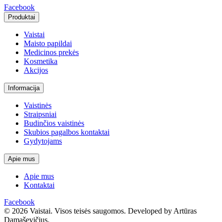
Facebook
Produktai
Vaistai
Maisto papildai
Medicinos prekės
Kosmetika
Akcijos
Informacija
Vaistinės
Straipsniai
Budinčios vaistinės
Skubios pagalbos kontaktai
Gydytojams
Apie mus
Apie mus
Kontaktai
Facebook
© 2026 Vaistai. Visos teisės saugomos.
Developed by Artūras
Damaševičius.