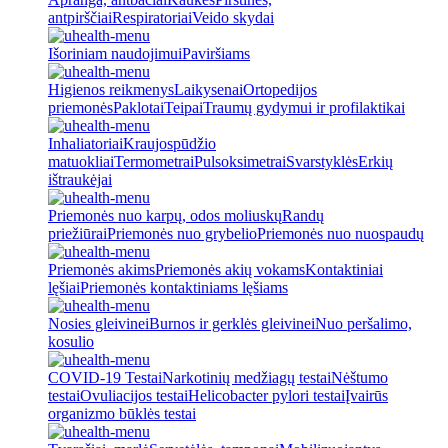
antpirščiai
Respiratoriai
Veido skydai
Išoriniam naudojimui
Paviršiams
Higienos reikmenys
Laikysenai
Ortopedijos
priemonės
Paklotai
Teipai
Traumų gydymui ir profilaktikai
Inhaliatoriai
Kraujospūdžio
matuokliai
Termometrai
Pulsoksimetrai
Svarstyklės
Erkių
ištraukėjai
Priemonės nuo karpų, odos moliuskų
Randų
priežiūrai
Priemonės nuo grybelio
Priemonės nuo nuospaudų
Priemonės akims
Priemonės akių vokams
Kontaktiniai
lęšiai
Priemonės kontaktiniams lęšiams
Nosies gleivinei
Burnos ir gerklės gleivinei
Nuo peršalimo,
kosulio
COVID-19 Testai
Narkotinių medžiagų testai
Nėštumo
testai
Ovuliacijos testai
Helicobacter pylori testai
Įvairūs
organizmo būklės testai