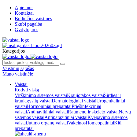
Apie mus
Kontaktai
Budinčios vaistinės
Skubi pagalba
Gydytojams
Kategorijos
Vaistinių sąrašas
Mano vaistinėlė
Vaistai
Rodyti viską
Virškinimo sistemos vaistai
Kraujotakos vaistai
Širdies ir
kraujagyslių vaistai
Dermatologiniai vaistai
Urogenitaliniai
vaistai
Hormoniniai preparatai
Priešinfekciniai
vaistai
Antinavikiniai vaistai
Raumenų ir skeleto vaistai
Nervų
sistemos vaistai
Antiparazitiniai vaistai
Kvėpavimo sistemos
vaistai
Jutimo organų vaistai
Vakcinos
Homeopatiniai
Kiti
preparatai