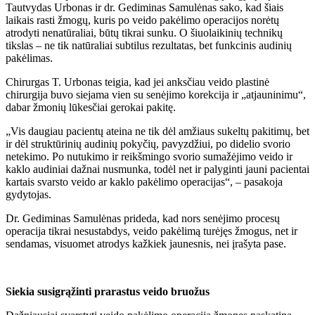
Tautvydas Urbonas ir dr. Gediminas Samulėnas sako, kad šiais
laikais rasti žmogų, kuris po veido pakėlimo operacijos norėtų
atrodyti nenatūraliai, būtų tikrai sunku. O šiuolaikinių technikų
tikslas – ne tik natūraliai subtilus rezultatas, bet funkcinis audinių
pakėlimas.
Chirurgas T. Urbonas teigia, kad jei anksčiau veido plastinė
chirurgija buvo siejama vien su senėjimo korekcija ir „atjauninimu“,
dabar žmonių lūkesčiai gerokai pakitę.
„Vis daugiau pacientų ateina ne tik dėl amžiaus sukeltų pakitimų, bet
ir dėl struktūrinių audinių pokyčių, pavyzdžiui, po didelio svorio
netekimo. Po nutukimo ir reikšmingo svorio sumažėjimo veido ir
kaklo audiniai dažnai nusmunka, todėl net ir palyginti jauni pacientai
kartais svarsto veido ar kaklo pakėlimo operacijas“, – pasakoja
gydytojas.
Dr. Gediminas Samulėnas prideda, kad nors senėjimo procesų
operacija tikrai nesustabdys, veido pakėlimą turėjęs žmogus, net ir
sendamas, visuomet atrodys kažkiek jaunesnis, nei įrašyta pase.
Siekia susigrąžinti prarastus veido bruožus