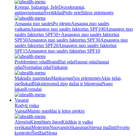
Kremai, balzamai, želė
Dezodorantai,
antiperspirantai
Šveitikliai
Pėdų priežiūros priemonės
Apsauga nuo saulės
Po įdegio
Apsauga nuo saulės
vaikams
Apsaugos nuo saulės faktorius SPF100
Apsaugos nuo
saulės faktorius SPF50+
Apsaugos nuo saulės faktorius
SPF50
Apsaugos nuo saulės faktorius SPF30
Apsaugos nuo
saulės faktorius SPF20
Apsaugos nuo saulės faktorius
SPF15
Apsaugos nuo saulės faktorius SPF10
Probleminei odai
Brandžiai odai
Sausai odai
Jaunai
odai
Normaliai odai
Vaikams
Makiažo pagrindas
Maskuojančios priemonės
Akių tušai,
pieštukai
Blakstienoms
Lūpų dažai ir blizgesiai
Nagų
lakas
Kvepalai
Vasarai
Rodyti viską
Vaistai
Maisto papildai ir kitos prekės
Alergija
Kirmėlinės ligos
Kūdikių ir vaikų
sveikatai
Moterims
Nuovargis
Skausmas
Stresui mažinti
Svorio
kontrolei
Širdžiai
Sloga