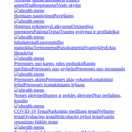
antpirščiai
Respiratoriai
Veido skydai
Išoriniam naudojimui
Paviršiams
Higienos reikmenys
Laikysenai
Ortopedijos
priemonės
Paklotai
Teipai
Traumų gydymui ir profilaktikai
Inhaliatoriai
Kraujospūdžio
matuokliai
Termometrai
Pulsoksimetrai
Svarstyklės
Erkių
ištraukėjai
Priemonės nuo karpų, odos moliuskų
Randų
priežiūrai
Priemonės nuo grybelio
Priemonės nuo nuospaudų
Priemonės akims
Priemonės akių vokams
Kontaktiniai
lęšiai
Priemonės kontaktiniams lęšiams
Nosies gleivinei
Burnos ir gerklės gleivinei
Nuo peršalimo,
kosulio
COVID-19 Testai
Narkotinių medžiagų testai
Nėštumo
testai
Ovuliacijos testai
Helicobacter pylori testai
Įvairūs
organizmo būklės testai