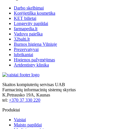
Darbo skelbimai
Korėjietiška kosmetika
KET bilietai
Longevity papildai
farmapedia.lt
Vadovų paieška
32balti.lt
Burnos higiena Vilniuje
Prezervatyvai
lubrikantai
Higienos pažymėjimas
Artdentistry klinika
Skaitos kompiuterių servisas UAB
Farmacinių informacinių sistemų skyrius
K.Petrausko 19A, Kaunas
tel:
+370 37 330 220
Produktai
Vaistai
Maisto papildai