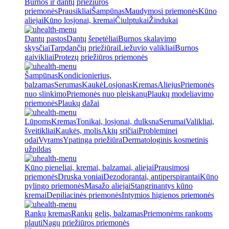
Burnos ir dantų priežiūros
priemonės
Prausikliai
Šampūnas
Maudymosi priemonės
Kūno
aliejai
Kūno losjonai, kremai
Čiulptukai
Žindukai
Dantų pastos
Dantų šepetėliai
Burnos skalavimo
skysčiai
Tarpdančių priežiūrai
Liežuvio valikliai
Burnos
gaivikliai
Protezų priežiūros priemonės
Šampūnas
Kondicionierius,
balzamas
Serumas
Kaukė
Losjonas
Kremas
Aliejus
Priemonės
nuo slinkimo
Priemonės nuo pleiskanų
Plaukų modeliavimo
priemonės
Plaukų dažai
Lūpoms
Kremas
Tonikai, losjonai, dulksna
Serumai
Valikliai,
šveitikliai
Kaukės, molis
Akių sričiai
Probleminei
odai
Vyrams
Ypatinga priežiūra
Dermatologinis kosmetinis
užpildas
Kūno pieneliai, kremai, balzamai, aliejai
Prausimosi
priemonės
Druska voniai
Dezodorantai, antiperspirantai
Kūno
pylingo priemonės
Masažo aliejai
Stangrinantys kūno
kremai
Depiliacinės priemonės
Intymios higienos priemonės
Rankų kremas
Rankų gelis, balzamas
Priemonėms rankoms
plauti
Nagų priežiūros priemonės