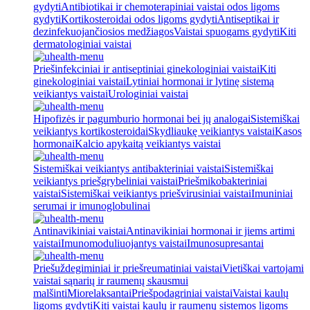
gydyti
Antibiotikai ir chemoterapiniai vaistai odos ligoms
gydyti
Kortikosteroidai odos ligoms gydyti
Antiseptikai ir
dezinfekuojančiosios medžiagos
Vaistai spuogams gydyti
Kiti
dermatologiniai vaistai
Priešinfekciniai ir antiseptiniai ginekologiniai vaistai
Kiti
ginekologiniai vaistai
Lytiniai hormonai ir lytinę sistemą
veikiantys vaistai
Urologiniai vaistai
Hipofizės ir pagumburio hormonai bei jų analogai
Sistemiškai
veikiantys kortikosteroidai
Skydliaukę veikiantys vaistai
Kasos
hormonai
Kalcio apykaitą veikiantys vaistai
Sistemiškai veikiantys antibakteriniai vaistai
Sistemiškai
veikiantys priešgrybeliniai vaistai
Priešmikobakteriniai
vaistai
Sistemiškai veikiantys priešvirusiniai vaistai
Imuniniai
serumai ir imunoglobulinai
Antinavikiniai vaistai
Antinavikiniai hormonai ir jiems artimi
vaistai
Imunomoduliuojantys vaistai
Imunosupresantai
Priešuždegiminiai ir priešreumatiniai vaistai
Vietiškai vartojami
vaistai sąnarių ir raumenų skausmui
malšinti
Miorelaksantai
Priešpodagriniai vaistai
Vaistai kaulų
ligoms gydyti
Kiti vaistai kaulų ir raumenų sistemos ligoms