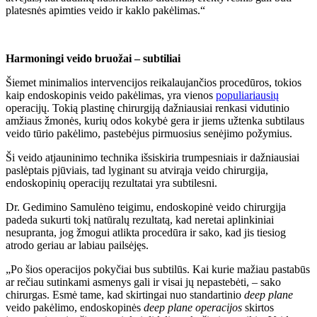
platesnės apimties veido ir kaklo pakėlimas.“
Harmoningi veido bruožai – subtiliai
Šiemet minimalios intervencijos reikalaujančios procedūros, tokios
kaip endoskopinis veido pakėlimas, yra vienos
populiariausių
operacijų. Tokią plastinę chirurgiją dažniausiai renkasi vidutinio
amžiaus žmonės, kurių odos kokybė gera ir jiems užtenka subtilaus
veido tūrio pakėlimo, pastebėjus pirmuosius senėjimo požymius.
Ši veido atjauninimo technika išsiskiria trumpesniais ir dažniausiai
paslėptais pjūviais, tad lyginant su atvirąja veido chirurgija,
endoskopinių operacijų rezultatai yra subtilesni.
Dr. Gedimino Samulėno teigimu, endoskopinė veido chirurgija
padeda sukurti tokį natūralų rezultatą, kad neretai aplinkiniai
nesupranta, jog žmogui atlikta procedūra ir sako, kad jis tiesiog
atrodo geriau ar labiau pailsėjęs.
„Po šios operacijos pokyčiai bus subtilūs. Kai kurie mažiau pastabūs
ar rečiau sutinkami asmenys gali ir visai jų nepastebėti, – sako
chirurgas. Esmė tame, kad skirtingai nuo standartinio
deep plane
veido pakėlimo, endoskopinės
deep plane operacijos
skirtos