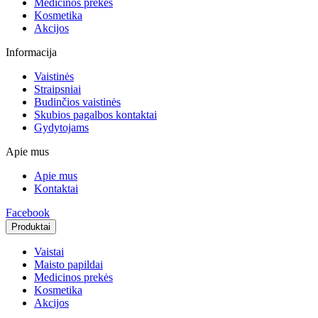
Medicinos prekės
Kosmetika
Akcijos
Informacija
Vaistinės
Straipsniai
Budinčios vaistinės
Skubios pagalbos kontaktai
Gydytojams
Apie mus
Apie mus
Kontaktai
Facebook
Produktai
Vaistai
Maisto papildai
Medicinos prekės
Kosmetika
Akcijos