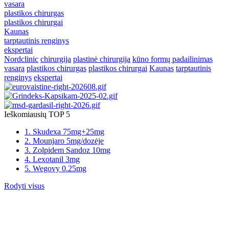
vasara
plastikos chirurgas
plastikos chirurgai
Kaunas
tarptautinis renginys
ekspertai
Nordclinic
chirurgija
plastinė chirurgija
kūno formų padailinimas
vasara
plastikos chirurgas
plastikos chirurgai
Kaunas
tarptautinis
renginys
ekspertai
Ieškomiausių TOP 5
1. Skudexa 75mg+25mg
2. Mounjaro 5mg/dozėje
3. Zolpidem Sandoz 10mg
4. Lexotanil 3mg
5. Wegovy 0.25mg
Rodyti visus