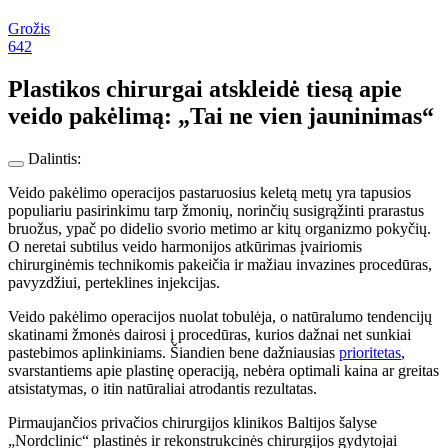
Grožis
642
Plastikos chirurgai atskleidė tiesą apie
veido pakėlimą: „Tai ne vien jauninimas“
Dalintis:
Veido pakėlimo operacijos pastaruosius keletą metų yra tapusios
populiariu pasirinkimu tarp žmonių, norinčių susigrąžinti prarastus
bruožus, ypač po didelio svorio metimo ar kitų organizmo pokyčių.
O neretai subtilus veido harmonijos atkūrimas įvairiomis
chirurginėmis technikomis pakeičia ir mažiau invazines procedūras,
pavyzdžiui, perteklines injekcijas.
Veido pakėlimo operacijos nuolat tobulėja, o natūralumo tendencijų
skatinami žmonės dairosi į procedūras, kurios dažnai net sunkiai
pastebimos aplinkiniams. Šiandien bene dažniausias
prioritetas
,
svarstantiems apie plastinę operaciją, nebėra optimali kaina ar greitas
atsistatymas, o itin natūraliai atrodantis rezultatas.
Pirmaujančios privačios chirurgijos klinikos Baltijos šalyse
„Nordclinic“ plastinės ir rekonstrukcinės chirurgijos gydytojai