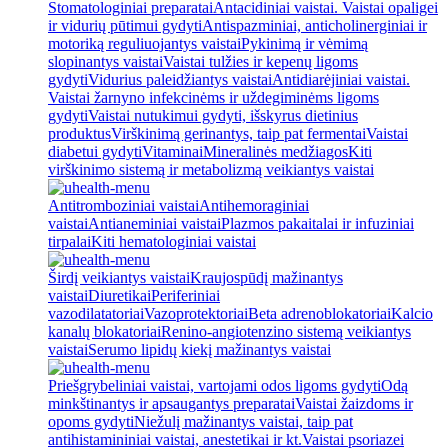
Stomatologiniai preparatai
Antacidiniai vaistai. Vaistai opaligei
ir vidurių pūtimui gydyti
Antispazminiai, anticholinerginiai ir
motoriką reguliuojantys vaistai
Pykinimą ir vėmimą
slopinantys vaistai
Vaistai tulžies ir kepenų ligoms
gydyti
Vidurius paleidžiantys vaistai
Antidiarėjiniai vaistai.
Vaistai žarnyno infekcinėms ir uždegiminėms ligoms
gydyti
Vaistai nutukimui gydyti, išskyrus dietinius
produktus
Virškinimą gerinantys, taip pat fermentai
Vaistai
diabetui gydyti
Vitaminai
Mineralinės medžiagos
Kiti
virškinimo sistemą ir metabolizmą veikiantys vaistai
Antitromboziniai vaistai
Antihemoraginiai
vaistai
Antianeminiai vaistai
Plazmos pakaitalai ir infuziniai
tirpalai
Kiti hematologiniai vaistai
Širdį veikiantys vaistai
Kraujospūdį mažinantys
vaistai
Diuretikai
Periferiniai
vazodilatatoriai
Vazoprotektoriai
Beta adrenoblokatoriai
Kalcio
kanalų blokatoriai
Renino-angiotenzino sistemą veikiantys
vaistai
Serumo lipidų kiekį mažinantys vaistai
Priešgrybeliniai vaistai, vartojami odos ligoms gydyti
Odą
minkštinantys ir apsaugantys preparatai
Vaistai žaizdoms ir
opoms gydyti
Niežulį mažinantys vaistai, taip pat
antihistamininiai vaistai, anestetikai ir kt.
Vaistai psoriazei