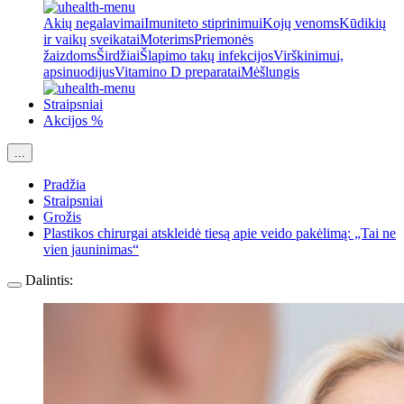
Akių negalavimai
Imuniteto stiprinimui
Kojų venoms
Kūdikių
ir vaikų sveikatai
Moterims
Priemonės
žaizdoms
Širdžiai
Šlapimo takų infekcijos
Virškinimui,
apsinuodijus
Vitamino D preparatai
Mėšlungis
Straipsniai
Akcijos %
...
Pradžia
Straipsniai
Grožis
Plastikos chirurgai atskleidė tiesą apie veido pakėlimą: „Tai ne
vien jauninimas“
Dalintis: