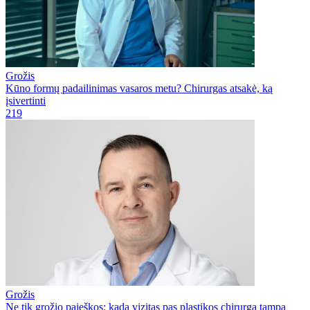
Grožis
Kūno formų padailinimas vasaros metu? Chirurgas atsakė, ką
įsivertinti
219
Grožis
Ne tik grožio paieškos: kada vizitas pas plastikos chirurgą tampa