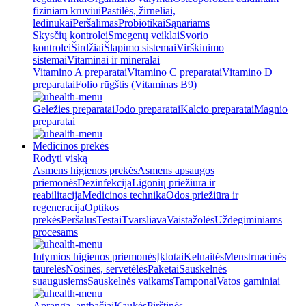
fiziniam krūviui
Pastilės, žirneliai,
ledinukai
Peršalimas
Probiotikai
Sąnariams
Skysčių kontrolei
Smegenų veiklai
Svorio
kontrolei
Širdžiai
Šlapimo sistemai
Virškinimo
sistemai
Vitaminai ir mineralai
Vitamino A preparatai
Vitamino C preparatai
Vitamino D
preparatai
Folio rūgštis (Vitaminas B9)
Geležies preparatai
Jodo preparatai
Kalcio preparatai
Magnio
preparatai
Medicinos prekės
Rodyti viską
Asmens higienos prekės
Asmens apsaugos
priemonės
Dezinfekcija
Ligonių priežiūra ir
reabilitacija
Medicinos technika
Odos priežiūra ir
regeneracija
Optikos
prekės
Peršalus
Testai
Tvarsliava
Vaistažolės
Uždegiminiams
procesams
Intymios higienos priemonės
Įklotai
Kelnaitės
Menstruacinės
taurelės
Nosinės, servetėlės
Paketai
Sauskelnės
suaugusiems
Sauskelnės vaikams
Tamponai
Vatos gaminiai
Apranga, antbačiai
Kaukės
Pirštinės,