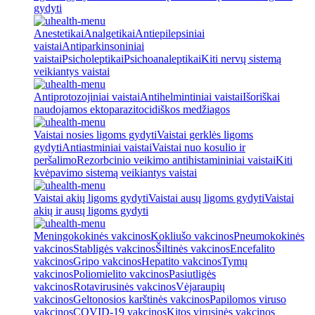
gydyti
Anestetikai
Analgetikai
Antiepilepsiniai
vaistai
Antiparkinsoniniai
vaistai
Psicholeptikai
Psichoanaleptikai
Kiti nervų sistemą
veikiantys vaistai
Antiprotozojiniai vaistai
Antihelmintiniai vaistai
Išoriškai
naudojamos ektoparazitocidiškos medžiagos
Vaistai nosies ligoms gydyti
Vaistai gerklės ligoms
gydyti
Antiastminiai vaistai
Vaistai nuo kosulio ir
peršalimo
Rezorbcinio veikimo antihistamininiai vaistai
Kiti
kvėpavimo sistemą veikiantys vaistai
Vaistai akių ligoms gydyti
Vaistai ausų ligoms gydyti
Vaistai
akių ir ausų ligoms gydyti
Meningokokinės vakcinos
Kokliušo vakcinos
Pneumokokinės
vakcinos
Stabligės vakcinos
Šiltinės vakcinos
Encefalito
vakcinos
Gripo vakcinos
Hepatito vakcinos
Tymų
vakcinos
Poliomielito vakcinos
Pasiutligės
vakcinos
Rotavirusinės vakcinos
Vėjaraupių
vakcinos
Geltonosios karštinės vakcinos
Papilomos viruso
vakcinos
COVID-19 vakcinos
Kitos virusinės vakcinos