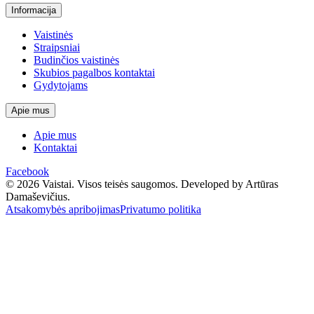
Informacija
Vaistinės
Straipsniai
Budinčios vaistinės
Skubios pagalbos kontaktai
Gydytojams
Apie mus
Apie mus
Kontaktai
Facebook
© 2026 Vaistai. Visos teisės saugomos.
Developed by Artūras
Damaševičius.
Atsakomybės apribojimas
Privatumo politika