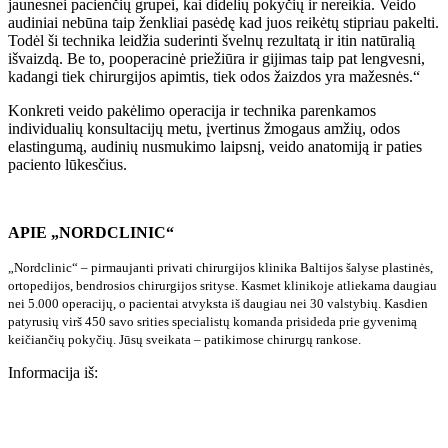
jaunesnei pacienčių grupei, kai didelių pokyčių ir nereikia. Veido
audiniai nebūna taip ženkliai pasėdę kad juos reikėtų stipriau pakelti.
Todėl ši technika leidžia suderinti švelnų rezultatą ir itin natūralią
išvaizdą. Be to, pooperacinė priežiūra ir gijimas taip pat lengvesni,
kadangi tiek chirurgijos apimtis, tiek odos žaizdos yra mažesnės.“
Konkreti veido pakėlimo operacija ir technika parenkamos
individualių konsultacijų metu, įvertinus žmogaus amžių, odos
elastingumą, audinių nusmukimo laipsnį, veido anatomiją ir paties
paciento lūkesčius.
APIE „NORDCLINIC“
„Nordclinic“ – pirmaujanti privati chirurgijos klinika Baltijos šalyse plastinės,
ortopedijos, bendrosios chirurgijos srityse. Kasmet klinikoje atliekama daugiau
nei 5.000 operacijų, o pacientai atvyksta iš daugiau nei 30 valstybių. Kasdien
patyrusių virš 450 savo srities specialistų komanda prisideda prie gyvenimą
keičiančių pokyčių. Jūsų sveikata – patikimose chirurgų rankose.
Informacija iš: