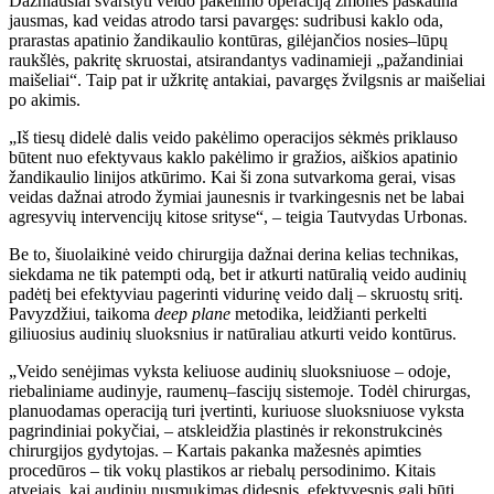
Dažniausiai svarstyti veido pakėlimo operaciją žmones paskatina
jausmas, kad veidas atrodo tarsi pavargęs: sudribusi kaklo oda,
prarastas apatinio žandikaulio kontūras, gilėjančios nosies–lūpų
raukšlės, pakritę skruostai, atsirandantys vadinamieji „pažandiniai
maišeliai“. Taip pat ir užkritę antakiai, pavargęs žvilgsnis ar maišeliai
po akimis.
„Iš tiesų didelė dalis veido pakėlimo operacijos sėkmės priklauso
būtent nuo efektyvaus kaklo pakėlimo ir gražios, aiškios apatinio
žandikaulio linijos atkūrimo. Kai ši zona sutvarkoma gerai, visas
veidas dažnai atrodo žymiai jaunesnis ir tvarkingesnis net be labai
agresyvių intervencijų kitose srityse“, – teigia Tautvydas Urbonas.
Be to, šiuolaikinė veido chirurgija dažnai derina kelias technikas,
siekdama ne tik patempti odą, bet ir atkurti natūralią veido audinių
padėtį bei efektyviau pagerinti vidurinę veido dalį – skruostų sritį.
Pavyzdžiui, taikoma
deep plane
metodika, leidžianti perkelti
giliuosius audinių sluoksnius ir natūraliau atkurti veido kontūrus.
„Veido senėjimas vyksta keliuose audinių sluoksniuose – odoje,
riebaliniame audinyje, raumenų–fascijų sistemoje. Todėl chirurgas,
planuodamas operaciją turi įvertinti, kuriuose sluoksniuose vyksta
pagrindiniai pokyčiai, – atskleidžia plastinės ir rekonstrukcinės
chirurgijos gydytojas. – Kartais pakanka mažesnės apimties
procedūros – tik vokų plastikos ar riebalų persodinimo. Kitais
atvejais, kai audinių nusmukimas didesnis, efektyvesnis gali būti