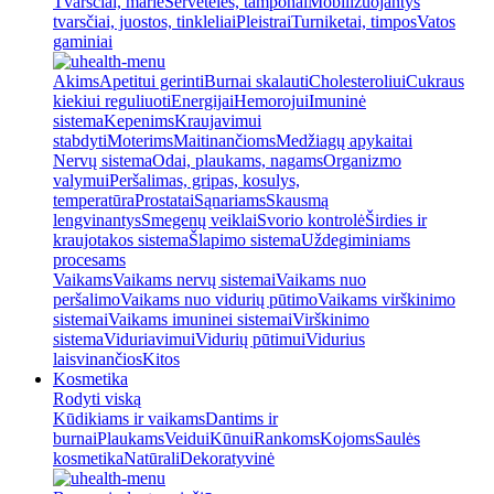
Tvarsčiai, marlė
Servetėlės, tamponai
Mobilizuojantys
tvarsčiai, juostos, tinkleliai
Pleistrai
Turniketai, timpos
Vatos
gaminiai
Akims
Apetitui gerinti
Burnai skalauti
Cholesteroliui
Cukraus
kiekiui reguliuoti
Energijai
Hemorojui
Imuninė
sistema
Kepenims
Kraujavimui
stabdyti
Moterims
Maitinančioms
Medžiagų apykaitai
Nervų sistema
Odai, plaukams, nagams
Organizmo
valymui
Peršalimas, gripas, kosulys,
temperatūra
Prostatai
Sąnariams
Skausmą
lengvinantys
Smegenų veiklai
Svorio kontrolė
Širdies ir
kraujotakos sistema
Šlapimo sistema
Uždegiminiams
procesams
Vaikams
Vaikams nervų sistemai
Vaikams nuo
peršalimo
Vaikams nuo vidurių pūtimo
Vaikams virškinimo
sistemai
Vaikams imuninei sistemai
Virškinimo
sistema
Viduriavimui
Vidurių pūtimui
Vidurius
laisvinančios
Kitos
Kosmetika
Rodyti viską
Kūdikiams ir vaikams
Dantims ir
burnai
Plaukams
Veidui
Kūnui
Rankoms
Kojoms
Saulės
kosmetika
Natūrali
Dekoratyvinė