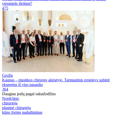
vienintele išeitimi?
475
Grožis
Kaunas – plastikos chirurgų akiratyje. Tarptautinis renginys subūrė
ekspertus iš viso pasaulio
364
Daugiau įrašų pagal raktažodžius
Nordclinic
chirurgija
plastinė chirurgija
kūno formų padailinimas