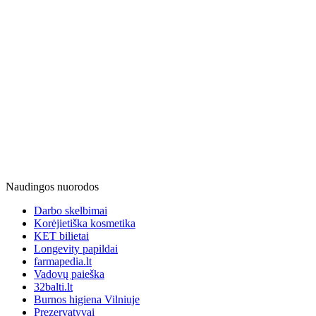
Naudingos nuorodos
Darbo skelbimai
Korėjietiška kosmetika
KET bilietai
Longevity papildai
farmapedia.lt
Vadovų paieška
32balti.lt
Burnos higiena Vilniuje
Prezervatyvai