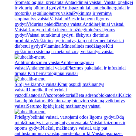
Stomatologiniai preparatai
Antacidiniai vaistai. Vaistai opaligei
ir vidurių pūtimui gydyti
Antispazminiai, anticholinerginiai ir
motoriką reguliuojantys vaistai
Pykinimą ir vėmimą
slopinantys vaistai
Vaistai tulžies ir kepenų ligoms
gydyti
Vidurius paleidžiantys vaistai
Antidiarėjiniai vaistai.
Vaistai žarnyno infekcinėms ir uždegiminėms ligoms
gydyti
Vaistai nutukimui gydyti, išskyrus dietinius
produktus
Virškinimą gerinantys, taip pat fermentai
Vaistai
diabetui gydyti
Vitaminai
Mineralinės medžiagos
Kiti
virškinimo sistemą ir metabolizmą veikiantys vaistai
Antitromboziniai vaistai
Antihemoraginiai
vaistai
Antianeminiai vaistai
Plazmos pakaitalai ir infuziniai
tirpalai
Kiti hematologiniai vaistai
Širdį veikiantys vaistai
Kraujospūdį mažinantys
vaistai
Diuretikai
Periferiniai
vazodilatatoriai
Vazoprotektoriai
Beta adrenoblokatoriai
Kalcio
kanalų blokatoriai
Renino-angiotenzino sistemą veikiantys
vaistai
Serumo lipidų kiekį mažinantys vaistai
Priešgrybeliniai vaistai, vartojami odos ligoms gydyti
Odą
minkštinantys ir apsaugantys preparatai
Vaistai žaizdoms ir
opoms gydyti
Niežulį mažinantys vaistai, taip pat
antihistamininiai vaistai, anestetikai ir kt.
Vaistai psoriazei