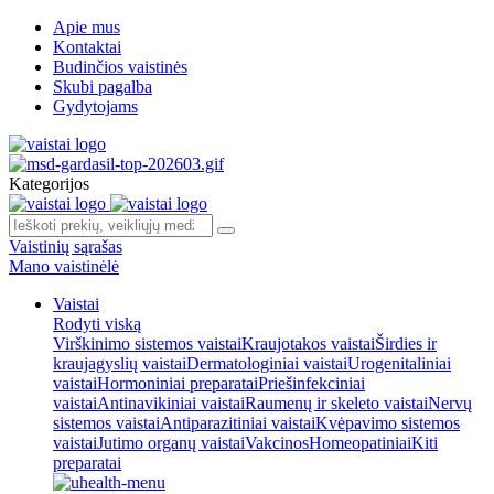
Apie mus
Kontaktai
Budinčios vaistinės
Skubi pagalba
Gydytojams
Kategorijos
Vaistinių sąrašas
Mano vaistinėlė
Vaistai
Rodyti viską
Virškinimo sistemos vaistai
Kraujotakos vaistai
Širdies ir
kraujagyslių vaistai
Dermatologiniai vaistai
Urogenitaliniai
vaistai
Hormoniniai preparatai
Priešinfekciniai
vaistai
Antinavikiniai vaistai
Raumenų ir skeleto vaistai
Nervų
sistemos vaistai
Antiparazitiniai vaistai
Kvėpavimo sistemos
vaistai
Jutimo organų vaistai
Vakcinos
Homeopatiniai
Kiti
preparatai