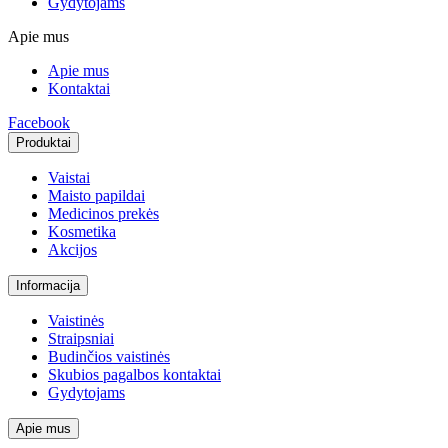
Gydytojams
Apie mus
Apie mus
Kontaktai
Facebook
Produktai
Vaistai
Maisto papildai
Medicinos prekės
Kosmetika
Akcijos
Informacija
Vaistinės
Straipsniai
Budinčios vaistinės
Skubios pagalbos kontaktai
Gydytojams
Apie mus