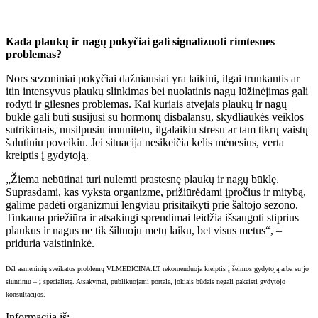
Kada plaukų ir nagų pokyčiai gali signalizuoti rimtesnes
problemas?
Nors sezoniniai pokyčiai dažniausiai yra laikini, ilgai trunkantis ar
itin intensyvus plaukų slinkimas bei nuolatinis nagų lūžinėjimas gali
rodyti ir gilesnes problemas. Kai kuriais atvejais plaukų ir nagų
būklė gali būti susijusi su hormonų disbalansu, skydliaukės veiklos
sutrikimais, nusilpusiu imunitetu, ilgalaikiu stresu ar tam tikrų vaistų
šalutiniu poveikiu. Jei situacija nesikeičia kelis mėnesius, verta
kreiptis į gydytoją.
„Žiema nebūtinai turi nulemti prastesnę plaukų ir nagų būklę.
Suprasdami, kas vyksta organizme, prižiūrėdami įpročius ir mitybą,
galime padėti organizmui lengviau prisitaikyti prie šaltojo sezono.
Tinkama priežiūra ir atsakingi sprendimai leidžia išsaugoti stiprius
plaukus ir nagus ne tik šiltuoju metų laiku, bet visus metus“, –
priduria vaistininkė.
Dėl asmeninių sveikatos problemų VLMEDICINA.LT
rekomenduoja kreiptis į šeimo
s gydytoją arba su
jo
siuntimu –
į specialistą. Atsaky
mai, publikuoja
mi portale, jokiais būdais negali
pakeisti gydytojo
konsultacijos.
Informacija iš: