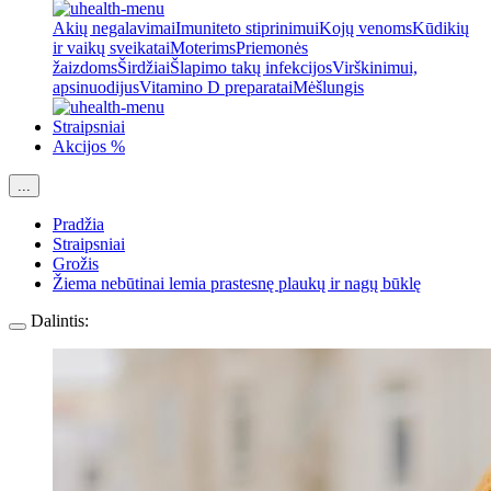
Akių negalavimai
Imuniteto stiprinimui
Kojų venoms
Kūdikių
ir vaikų sveikatai
Moterims
Priemonės
žaizdoms
Širdžiai
Šlapimo takų infekcijos
Virškinimui,
apsinuodijus
Vitamino D preparatai
Mėšlungis
Straipsniai
Akcijos %
...
Pradžia
Straipsniai
Grožis
Žiema nebūtinai lemia prastesnę plaukų ir nagų būklę
Dalintis: