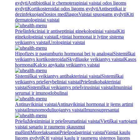
gydyti
Antibiotikai ir chemoterapiniai vaistai odos ligoms
gydyti
Kortikosteroidai odos ligoms gydyti
Antiseptikai ir
dezinfekuojančiosios medžiagos
Vaistai spuogams gydyti
Kiti
dermatologiniai vaistai
Priešinfekciniai ir antiseptiniai ginekologiniai vaistai
Kiti
ginekologiniai vaistai
Lytiniai hormonai ir lytinę sistemą
veikiantys vaistai
Urologiniai vaistai
Hipofizės ir pagumburio hormonai bei jų analogai
Sistemiškai
veikiantys kortikosteroidai
Skydliaukę veikiantys vaistai
Kasos
hormonai
Kalcio apykaitą veikiantys vaistai
Sistemiškai veikiantys antibakteriniai vaistai
Sistemiškai
veikiantys priešgrybeliniai vaistai
Priešmikobakteriniai
vaistai
Sistemiškai veikiantys priešvirusiniai vaistai
Imuniniai
serumai ir imunoglobulinai
Antinavikiniai vaistai
Antinavikiniai hormonai ir jiems artimi
vaistai
Imunomoduliuojantys vaistai
Imunosupresantai
Priešuždegiminiai ir priešreumatiniai vaistai
Vietiškai vartojami
vaistai sąnarių ir raumenų skausmui
malšinti
Miorelaksantai
Priešpodagriniai vaistai
Vaistai kaulų
ligoms gydyti
Kiti vaistai kaulų ir raumenų sistemos ligoms