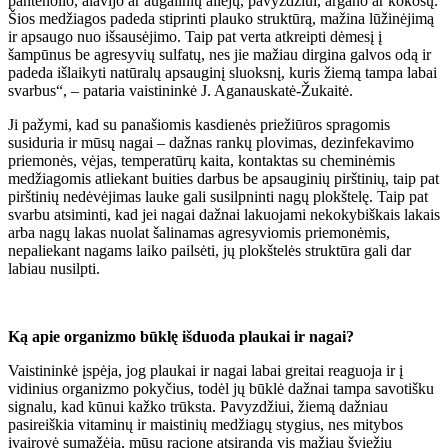
pantenolio, alavijo ar augalinių aliejų, pavyzdžiui, argano ar kokosų.
Šios medžiagos padeda stiprinti plauko struktūrą, mažina lūžinėjimą
ir apsaugo nuo išsausėjimo. Taip pat verta atkreipti dėmesį į
šampūnus be agresyvių sulfatų, nes jie mažiau dirgina galvos odą ir
padeda išlaikyti natūralų apsauginį sluoksnį, kuris žiemą tampa labai
svarbus“, – pataria vaistininkė J. Aganauskatė-Žukaitė.
Ji pažymi, kad su panašiomis kasdienės priežiūros spragomis
susiduria ir mūsų nagai – dažnas rankų plovimas, dezinfekavimo
priemonės, vėjas, temperatūrų kaita, kontaktas su cheminėmis
medžiagomis atliekant buities darbus be apsauginių pirštinių, taip pat
pirštinių nedėvėjimas lauke gali susilpninti nagų plokštelę. Taip pat
svarbu atsiminti, kad jei nagai dažnai lakuojami nekokybiškais lakais
arba nagų lakas nuolat šalinamas agresyviomis priemonėmis,
nepaliekant nagams laiko pailsėti, jų plokštelės struktūra gali dar
labiau nusilpti.
Ką apie organizmo būklę išduoda plaukai ir nagai?
Vaistininkė įspėja, jog plaukai ir nagai labai greitai reaguoja ir į
vidinius organizmo pokyčius, todėl jų būklė dažnai tampa savotišku
signalu, kad kūnui kažko trūksta. Pavyzdžiui, žiemą dažniau
pasireiškia vitaminų ir maistinių medžiagų stygius, nes mitybos
įvairovė sumažėja, mūsų racione atsiranda vis mažiau šviežių