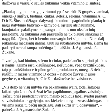
daržovių ir vaisių, o saulės trūkumas veikia vitamino D sintezę.
„Plaukų augimui ir nagų tvirtumui ypač svarbūs B grupės vitaminai,
omega-3 rūgštys, biotinas, cinkas, geležis, selenas, vitaminai A, C,
D ir E. Šios medžiagos dalyvauja keratino – pagrindinio plaukų ir
nagų statybinio baltymo – gamyboje, ląstelių atsinaujinime,
kraujotakos palaikyme ir apsaugo audinius nuo oksidacinių
pažeidimų. Jų trūkumas gali pasireikšti ne tik plaukų slinkimu ar
nagų lūžinėjimu, bet ir bendru nuovargiu bei silpnumu. Nors dalį
reikalingų medžiagų galima gauti su subalansuota mityba, žiemą tai
padaryti neretai tampa sudėtinga “, – aiškina J. Aganauskatė-
Žukaitė.
Ji vardija, kad biotino, seleno ir cinko, padedančio stiprinti plaukus
ir nagus, galima rasti kiaušiniuose, riešutuose, ypač braziliškuose,
taip pat ankštiniuose ir pilno grūdo produktuose, omega-3 riebalų
rūgščių ir mažas vitamino D dozes – riebioje žuvyje ir jūros
gėrybėse, o vitaminų A, C ir E – daržovėse bei vaisiuose.
„Vis dėlto ne visų mityba yra pakankamai įvairi, todėl šaltuoju
laikotarpiu žmonės dažnai ieško papildomos pagalbos vaistinėje.
Tačiau prieš pradedant vartoti maisto papildus labai svarbu pasitarti
su vaistininku ar gydytoju, nes kiekvieno organizmas skirtingas – ne
visiems reikia tų pačių medžiagų, gali skirtis ir jų dozavimas“, –
pabrėžia J. Aganauskaitė-Žukaitė.