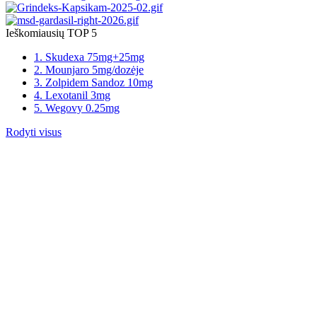
Ieškomiausių TOP 5
1. Skudexa 75mg+25mg
2. Mounjaro 5mg/dozėje
3. Zolpidem Sandoz 10mg
4. Lexotanil 3mg
5. Wegovy 0.25mg
Rodyti visus