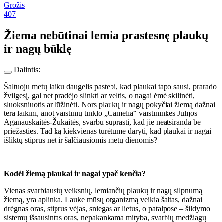
Grožis
407
Žiema nebūtinai lemia prastesnę plaukų
ir nagų būklę
Dalintis:
Šaltuoju metų laiku daugelis pastebi, kad plaukai tapo sausi, prarado
žvilgesį, gal net pradėjo slinkti ar veltis, o nagai ėmė skilinėti,
sluoksniuotis ar lūžinėti. Nors plaukų ir nagų pokyčiai žiemą dažnai
tėra laikini, anot vaistinių tinklo „Camelia“ vaistininkės Julijos
Aganauskaitės-Žukaitės, svarbu suprasti, kad jie neatsiranda be
priežasties. Tad ką kiekvienas turėtume daryti, kad plaukai ir nagai
išliktų stiprūs net ir šalčiausiomis metų dienomis?
Kodėl žiemą plaukai ir nagai ypač kenčia?
Vienas svarbiausių veiksnių, lemiančių plaukų ir nagų silpnumą
žiemą, yra aplinka. Lauke mūsų organizmą veikia šaltas, dažnai
drėgnas oras, stiprus vėjas, sniegas ar lietus, o patalpose – šildymo
sistemų išsausintas oras, nepakankama mityba, svarbių medžiagų