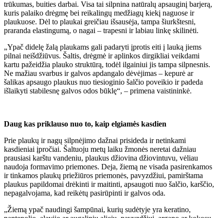
trūkumas, buities darbai. Visa tai silpnina natūralų apsauginį barjerą,
kuris palaiko drėgmę bei reikalingų medžiagų kiekį naguose ir
plaukuose. Dėl to plaukai greičiau išsausėja, tampa šiurkštesni,
praranda elastingumą, o nagai – trapesni ir labiau linkę skilinėti.
„Ypač didelę žalą plaukams gali padaryti įprotis eiti į lauką jiems
pilnai neišdžiūvus. Šaltis, drėgmė ir aplinkos dirgikliai veikdami
kartu pažeidžia plauko struktūrą, todėl ilgainiui jis tampa silpnesnis.
Ne mažiau svarbus ir galvos apdangalo dėvėjimas – kepurė ar
šalikas apsaugo plaukus nuo tiesioginio šalčio poveikio ir padeda
išlaikyti stabilesnę galvos odos būklę“, – primena vaistininkė.
Daug kas priklauso nuo to, kaip elgiamės kasdien
Prie plaukų ir nagų silpnėjimo dažnai prisideda ir netinkami
kasdieniai įpročiai. Šaltuoju metų laiku žmonės neretai dažniau
prausiasi karštu vandeniu, plaukus džiovina džiovintuvu, vėliau
naudoja formavimo priemones. Deja, žiemą ne visada pasirenkamos
ir tinkamos plaukų priežiūros priemonės, pavyzdžiui, pamirštama
plaukus papildomai drėkinti ir maitinti, apsaugoti nuo šalčio, karščio,
nepagalvojama, kad reikėtų pasirūpinti ir galvos oda.
„Žiemą ypač naudingi šampūnai, kurių sudėtyje yra keratino,