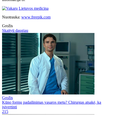
Nuotrauka:
www.freepik.com
Grožis
Skaityti daugiau
Grožis
Kūno formų padailinimas vasaros metu? Chirurgas atsakė, ką
įsivertinti
215