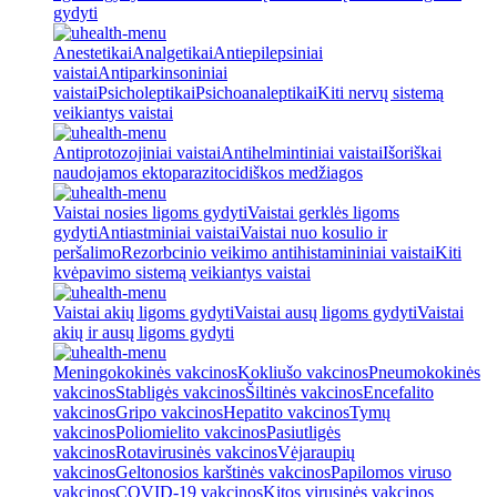
gydyti
Anestetikai
Analgetikai
Antiepilepsiniai
vaistai
Antiparkinsoniniai
vaistai
Psicholeptikai
Psichoanaleptikai
Kiti nervų sistemą
veikiantys vaistai
Antiprotozojiniai vaistai
Antihelmintiniai vaistai
Išoriškai
naudojamos ektoparazitocidiškos medžiagos
Vaistai nosies ligoms gydyti
Vaistai gerklės ligoms
gydyti
Antiastminiai vaistai
Vaistai nuo kosulio ir
peršalimo
Rezorbcinio veikimo antihistamininiai vaistai
Kiti
kvėpavimo sistemą veikiantys vaistai
Vaistai akių ligoms gydyti
Vaistai ausų ligoms gydyti
Vaistai
akių ir ausų ligoms gydyti
Meningokokinės vakcinos
Kokliušo vakcinos
Pneumokokinės
vakcinos
Stabligės vakcinos
Šiltinės vakcinos
Encefalito
vakcinos
Gripo vakcinos
Hepatito vakcinos
Tymų
vakcinos
Poliomielito vakcinos
Pasiutligės
vakcinos
Rotavirusinės vakcinos
Vėjaraupių
vakcinos
Geltonosios karštinės vakcinos
Papilomos viruso
vakcinos
COVID-19 vakcinos
Kitos virusinės vakcinos