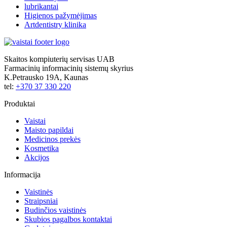
lubrikantai
Higienos pažymėjimas
Artdentistry klinika
Skaitos kompiuterių servisas UAB
Farmacinių informacinių sistemų skyrius
K.Petrausko 19A, Kaunas
tel:
+370 37 330 220
Produktai
Vaistai
Maisto papildai
Medicinos prekės
Kosmetika
Akcijos
Informacija
Vaistinės
Straipsniai
Budinčios vaistinės
Skubios pagalbos kontaktai