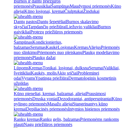
Burnos ir dantų priežiūros
priemonės
Prausikliai
Šampūnas
Maudymosi priemonės
Kūno
aliejai
Kūno losjonai, kremai
Čiulptukai
Žindukai
Dantų pastos
Dantų šepetėliai
Burnos skalavimo
skysčiai
Tarpdančių priežiūrai
Liežuvio valikliai
Burnos
gaivikliai
Protezų priežiūros priemonės
Šampūnas
Kondicionierius,
balzamas
Serumas
Kaukė
Losjonas
Kremas
Aliejus
Priemonės
nuo slinkimo
Priemonės nuo pleiskanų
Plaukų modeliavimo
priemonės
Plaukų dažai
Lūpoms
Kremas
Tonikai, losjonai, dulksna
Serumai
Valikliai,
šveitikliai
Kaukės, molis
Akių sričiai
Probleminei
odai
Vyrams
Ypatinga priežiūra
Dermatologinis kosmetinis
užpildas
Kūno pieneliai, kremai, balzamai, aliejai
Prausimosi
priemonės
Druska voniai
Dezodorantai, antiperspirantai
Kūno
pylingo priemonės
Masažo aliejai
Stangrinantys kūno
kremai
Depiliacinės priemonės
Intymios higienos priemonės
Rankų kremas
Rankų gelis, balzamas
Priemonėms rankoms
plauti
Nagų priežiūros priemonės