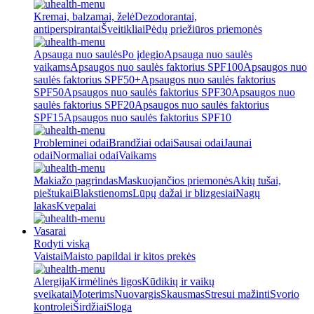
Kremai, balzamai, želė
Dezodorantai,
antiperspirantai
Šveitikliai
Pėdų priežiūros priemonės
Apsauga nuo saulės
Po įdegio
Apsauga nuo saulės
vaikams
Apsaugos nuo saulės faktorius SPF100
Apsaugos nuo
saulės faktorius SPF50+
Apsaugos nuo saulės faktorius
SPF50
Apsaugos nuo saulės faktorius SPF30
Apsaugos nuo
saulės faktorius SPF20
Apsaugos nuo saulės faktorius
SPF15
Apsaugos nuo saulės faktorius SPF10
Probleminei odai
Brandžiai odai
Sausai odai
Jaunai
odai
Normaliai odai
Vaikams
Makiažo pagrindas
Maskuojančios priemonės
Akių tušai,
pieštukai
Blakstienoms
Lūpų dažai ir blizgesiai
Nagų
lakas
Kvepalai
Vasarai
Rodyti viską
Vaistai
Maisto papildai ir kitos prekės
Alergija
Kirmėlinės ligos
Kūdikių ir vaikų
sveikatai
Moterims
Nuovargis
Skausmas
Stresui mažinti
Svorio
kontrolei
Širdžiai
Sloga