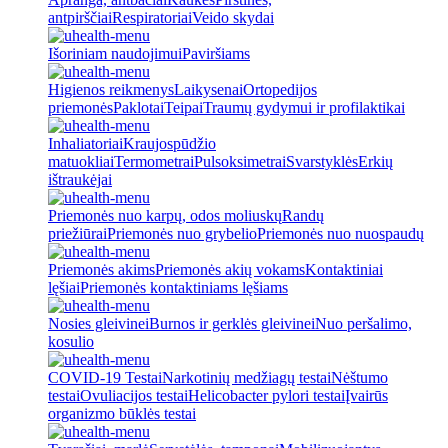
antpirščiai
Respiratoriai
Veido skydai
Išoriniam naudojimui
Paviršiams
Higienos reikmenys
Laikysenai
Ortopedijos
priemonės
Paklotai
Teipai
Traumų gydymui ir profilaktikai
Inhaliatoriai
Kraujospūdžio
matuokliai
Termometrai
Pulsoksimetrai
Svarstyklės
Erkių
ištraukėjai
Priemonės nuo karpų, odos moliuskų
Randų
priežiūrai
Priemonės nuo grybelio
Priemonės nuo nuospaudų
Priemonės akims
Priemonės akių vokams
Kontaktiniai
lęšiai
Priemonės kontaktiniams lęšiams
Nosies gleivinei
Burnos ir gerklės gleivinei
Nuo peršalimo,
kosulio
COVID-19 Testai
Narkotinių medžiagų testai
Nėštumo
testai
Ovuliacijos testai
Helicobacter pylori testai
Įvairūs
organizmo būklės testai