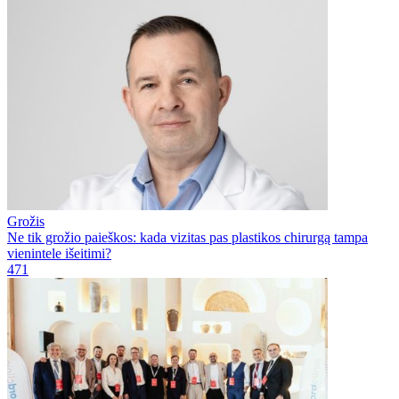
Grožis
Ne tik grožio paieškos: kada vizitas pas plastikos chirurgą tampa
vienintele išeitimi?
471