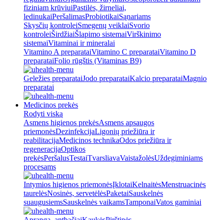
fiziniam krūviui
Pastilės, žirneliai,
ledinukai
Peršalimas
Probiotikai
Sąnariams
Skysčių kontrolei
Smegenų veiklai
Svorio
kontrolei
Širdžiai
Šlapimo sistemai
Virškinimo
sistemai
Vitaminai ir mineralai
Vitamino A preparatai
Vitamino C preparatai
Vitamino D
preparatai
Folio rūgštis (Vitaminas B9)
Geležies preparatai
Jodo preparatai
Kalcio preparatai
Magnio
preparatai
Medicinos prekės
Rodyti viską
Asmens higienos prekės
Asmens apsaugos
priemonės
Dezinfekcija
Ligonių priežiūra ir
reabilitacija
Medicinos technika
Odos priežiūra ir
regeneracija
Optikos
prekės
Peršalus
Testai
Tvarsliava
Vaistažolės
Uždegiminiams
procesams
Intymios higienos priemonės
Įklotai
Kelnaitės
Menstruacinės
taurelės
Nosinės, servetėlės
Paketai
Sauskelnės
suaugusiems
Sauskelnės vaikams
Tamponai
Vatos gaminiai
Apranga, antbačiai
Kaukės
Pirštinės,