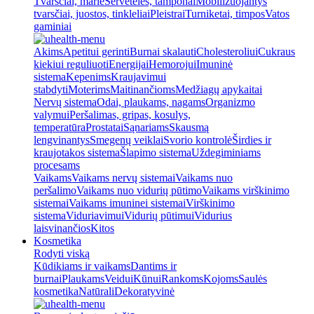
Tvarsčiai, marlė
Servetėlės, tamponai
Mobilizuojantys
tvarsčiai, juostos, tinkleliai
Pleistrai
Turniketai, timpos
Vatos
gaminiai
Akims
Apetitui gerinti
Burnai skalauti
Cholesteroliui
Cukraus
kiekiui reguliuoti
Energijai
Hemorojui
Imuninė
sistema
Kepenims
Kraujavimui
stabdyti
Moterims
Maitinančioms
Medžiagų apykaitai
Nervų sistema
Odai, plaukams, nagams
Organizmo
valymui
Peršalimas, gripas, kosulys,
temperatūra
Prostatai
Sąnariams
Skausmą
lengvinantys
Smegenų veiklai
Svorio kontrolė
Širdies ir
kraujotakos sistema
Šlapimo sistema
Uždegiminiams
procesams
Vaikams
Vaikams nervų sistemai
Vaikams nuo
peršalimo
Vaikams nuo vidurių pūtimo
Vaikams virškinimo
sistemai
Vaikams imuninei sistemai
Virškinimo
sistema
Viduriavimui
Vidurių pūtimui
Vidurius
laisvinančios
Kitos
Kosmetika
Rodyti viską
Kūdikiams ir vaikams
Dantims ir
burnai
Plaukams
Veidui
Kūnui
Rankoms
Kojoms
Saulės
kosmetika
Natūrali
Dekoratyvinė