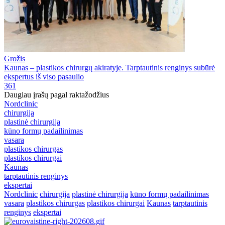
Grožis
Kaunas – plastikos chirurgų akiratyje. Tarptautinis renginys subūrė
ekspertus iš viso pasaulio
361
Daugiau įrašų pagal raktažodžius
Nordclinic
chirurgija
plastinė chirurgija
kūno formų padailinimas
vasara
plastikos chirurgas
plastikos chirurgai
Kaunas
tarptautinis renginys
ekspertai
Nordclinic
chirurgija
plastinė chirurgija
kūno formų padailinimas
vasara
plastikos chirurgas
plastikos chirurgai
Kaunas
tarptautinis
renginys
ekspertai