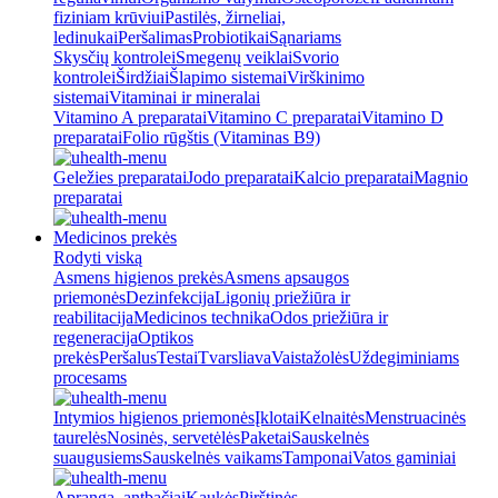
fiziniam krūviui
Pastilės, žirneliai,
ledinukai
Peršalimas
Probiotikai
Sąnariams
Skysčių kontrolei
Smegenų veiklai
Svorio
kontrolei
Širdžiai
Šlapimo sistemai
Virškinimo
sistemai
Vitaminai ir mineralai
Vitamino A preparatai
Vitamino C preparatai
Vitamino D
preparatai
Folio rūgštis (Vitaminas B9)
Geležies preparatai
Jodo preparatai
Kalcio preparatai
Magnio
preparatai
Medicinos prekės
Rodyti viską
Asmens higienos prekės
Asmens apsaugos
priemonės
Dezinfekcija
Ligonių priežiūra ir
reabilitacija
Medicinos technika
Odos priežiūra ir
regeneracija
Optikos
prekės
Peršalus
Testai
Tvarsliava
Vaistažolės
Uždegiminiams
procesams
Intymios higienos priemonės
Įklotai
Kelnaitės
Menstruacinės
taurelės
Nosinės, servetėlės
Paketai
Sauskelnės
suaugusiems
Sauskelnės vaikams
Tamponai
Vatos gaminiai
Apranga, antbačiai
Kaukės
Pirštinės,