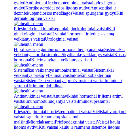
gydyti
Antibiotikai ir chemoterapiniai vaistai odos ligoms
gydyti
Kortikosteroidai odos ligoms gydyti
Antiseptikai ir
dezinfekuojančiosios medžiagos
Vaistai spuogams gydyti
Kiti
dermatologiniai vaistai
Priešinfekciniai ir antiseptiniai ginekologiniai vaistai
Kiti
ginekologiniai vaistai
Lytiniai hormonai ir lytinę sistemą
veikiantys vaistai
Urologiniai vaistai
Hipofizės ir pagumburio hormonai bei jų analogai
Sistemiškai
veikiantys kortikosteroidai
Skydliaukę veikiantys vaistai
Kasos
hormonai
Kalcio apykaitą veikiantys vaistai
Sistemiškai veikiantys antibakteriniai vaistai
Sistemiškai
veikiantys priešgrybeliniai vaistai
Priešmikobakteriniai
vaistai
Sistemiškai veikiantys priešvirusiniai vaistai
Imuniniai
serumai ir imunoglobulinai
Antinavikiniai vaistai
Antinavikiniai hormonai ir jiems artimi
vaistai
Imunomoduliuojantys vaistai
Imunosupresantai
Priešuždegiminiai ir priešreumatiniai vaistai
Vietiškai vartojami
vaistai sąnarių ir raumenų skausmui
malšinti
Miorelaksantai
Priešpodagriniai vaistai
Vaistai kaulų
ligoms gydyti
Kiti vaistai kaulų ir raumenų sistemos ligoms