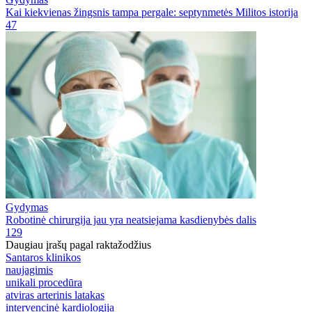
Kai kiekvienas žingsnis tampa pergale: septynmetės Militos istorija
47
Gydymas
Robotinė chirurgija jau yra neatsiejama kasdienybės dalis
129
Daugiau įrašų pagal raktažodžius
Santaros klinikos
naujagimis
unikali procedūra
atviras arterinis latakas
intervencinė kardiologija