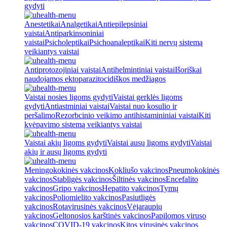
gydyti
Anestetikai
Analgetikai
Antiepilepsiniai
vaistai
Antiparkinsoniniai
vaistai
Psicholeptikai
Psichoanaleptikai
Kiti nervų sistemą
veikiantys vaistai
Antiprotozojiniai vaistai
Antihelmintiniai vaistai
Išoriškai
naudojamos ektoparazitocidiškos medžiagos
Vaistai nosies ligoms gydyti
Vaistai gerklės ligoms
gydyti
Antiastminiai vaistai
Vaistai nuo kosulio ir
peršalimo
Rezorbcinio veikimo antihistamininiai vaistai
Kiti
kvėpavimo sistemą veikiantys vaistai
Vaistai akių ligoms gydyti
Vaistai ausų ligoms gydyti
Vaistai
akių ir ausų ligoms gydyti
Meningokokinės vakcinos
Kokliušo vakcinos
Pneumokokinės
vakcinos
Stabligės vakcinos
Šiltinės vakcinos
Encefalito
vakcinos
Gripo vakcinos
Hepatito vakcinos
Tymų
vakcinos
Poliomielito vakcinos
Pasiutligės
vakcinos
Rotavirusinės vakcinos
Vėjaraupių
vakcinos
Geltonosios karštinės vakcinos
Papilomos viruso
vakcinos
COVID-19 vakcinos
Kitos virusinės vakcinos