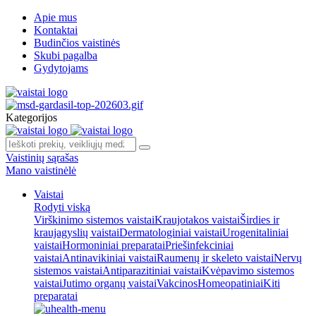
Apie mus
Kontaktai
Budinčios vaistinės
Skubi pagalba
Gydytojams
Kategorijos
Vaistinių sąrašas
Mano vaistinėlė
Vaistai
Rodyti viską
Virškinimo sistemos vaistai
Kraujotakos vaistai
Širdies ir
kraujagyslių vaistai
Dermatologiniai vaistai
Urogenitaliniai
vaistai
Hormoniniai preparatai
Priešinfekciniai
vaistai
Antinavikiniai vaistai
Raumenų ir skeleto vaistai
Nervų
sistemos vaistai
Antiparazitiniai vaistai
Kvėpavimo sistemos
vaistai
Jutimo organų vaistai
Vakcinos
Homeopatiniai
Kiti
preparatai