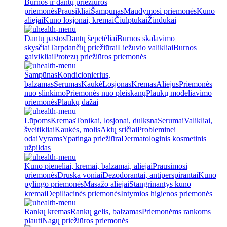
Burnos ir dantų priežiūros
priemonės
Prausikliai
Šampūnas
Maudymosi priemonės
Kūno
aliejai
Kūno losjonai, kremai
Čiulptukai
Žindukai
Dantų pastos
Dantų šepetėliai
Burnos skalavimo
skysčiai
Tarpdančių priežiūrai
Liežuvio valikliai
Burnos
gaivikliai
Protezų priežiūros priemonės
Šampūnas
Kondicionierius,
balzamas
Serumas
Kaukė
Losjonas
Kremas
Aliejus
Priemonės
nuo slinkimo
Priemonės nuo pleiskanų
Plaukų modeliavimo
priemonės
Plaukų dažai
Lūpoms
Kremas
Tonikai, losjonai, dulksna
Serumai
Valikliai,
šveitikliai
Kaukės, molis
Akių sričiai
Probleminei
odai
Vyrams
Ypatinga priežiūra
Dermatologinis kosmetinis
užpildas
Kūno pieneliai, kremai, balzamai, aliejai
Prausimosi
priemonės
Druska voniai
Dezodorantai, antiperspirantai
Kūno
pylingo priemonės
Masažo aliejai
Stangrinantys kūno
kremai
Depiliacinės priemonės
Intymios higienos priemonės
Rankų kremas
Rankų gelis, balzamas
Priemonėms rankoms
plauti
Nagų priežiūros priemonės