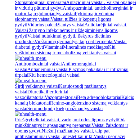
Stomatologiniai preparatai
Antacidiniai vaistai. Vaistai opaligei
ir vidurių pūtimui gydyti
Antispazminiai, anticholinerginiai ir
motoriką reguliuojantys vaistai
Pykinimą ir vėmimą
slopinantys vaistai
Vaistai tulžies ir kepenų ligoms
gydyti
Vidurius paleidžiantys vaistai
Antidiarėjiniai vaistai.
Vaistai žarnyno infekcinėms ir uždegiminėms ligoms
gydyti
Vaistai nutukimui gydyti, išskyrus dietinius
produktus
Virškinimą gerinantys, taip pat fermentai
Vaistai
diabetui gydyti
Vitaminai
Mineralinės medžiagos
Kiti
virškinimo sistemą ir metabolizmą veikiantys vaistai
Antitromboziniai vaistai
Antihemoraginiai
vaistai
Antianeminiai vaistai
Plazmos pakaitalai ir infuziniai
tirpalai
Kiti hematologiniai vaistai
Širdį veikiantys vaistai
Kraujospūdį mažinantys
vaistai
Diuretikai
Periferiniai
vazodilatatoriai
Vazoprotektoriai
Beta adrenoblokatoriai
Kalcio
kanalų blokatoriai
Renino-angiotenzino sistemą veikiantys
vaistai
Serumo lipidų kiekį mažinantys vaistai
Priešgrybeliniai vaistai, vartojami odos ligoms gydyti
Odą
minkštinantys ir apsaugantys preparatai
Vaistai žaizdoms ir
opoms gydyti
Niežulį mažinantys vaistai, taip pat
antihistamininiai vaistai, anestetikai ir kt.
Vaistai psoriazei