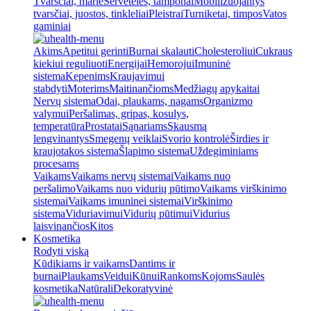
Tvarsčiai, marlė
Servetėlės, tamponai
Mobilizuojantys
tvarsčiai, juostos, tinkleliai
Pleistrai
Turniketai, timpos
Vatos
gaminiai
Akims
Apetitui gerinti
Burnai skalauti
Cholesteroliui
Cukraus
kiekiui reguliuoti
Energijai
Hemorojui
Imuninė
sistema
Kepenims
Kraujavimui
stabdyti
Moterims
Maitinančioms
Medžiagų apykaitai
Nervų sistema
Odai, plaukams, nagams
Organizmo
valymui
Peršalimas, gripas, kosulys,
temperatūra
Prostatai
Sąnariams
Skausmą
lengvinantys
Smegenų veiklai
Svorio kontrolė
Širdies ir
kraujotakos sistema
Šlapimo sistema
Uždegiminiams
procesams
Vaikams
Vaikams nervų sistemai
Vaikams nuo
peršalimo
Vaikams nuo vidurių pūtimo
Vaikams virškinimo
sistemai
Vaikams imuninei sistemai
Virškinimo
sistema
Viduriavimui
Vidurių pūtimui
Vidurius
laisvinančios
Kitos
Kosmetika
Rodyti viską
Kūdikiams ir vaikams
Dantims ir
burnai
Plaukams
Veidui
Kūnui
Rankoms
Kojoms
Saulės
kosmetika
Natūrali
Dekoratyvinė