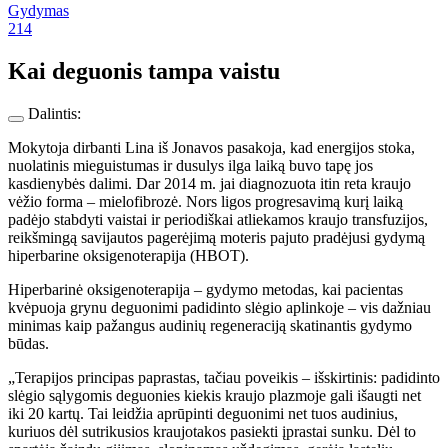
Gydymas
214
Kai deguonis tampa vaistu
Dalintis:
Mokytoja dirbanti Lina iš Jonavos pasakoja, kad energijos stoka,
nuolatinis mieguistumas ir dusulys ilga laiką buvo tapę jos
kasdienybės dalimi. Dar 2014 m. jai diagnozuota itin reta kraujo
vėžio forma – mielofibrozė. Nors ligos progresavimą kurį laiką
padėjo stabdyti vaistai ir periodiškai atliekamos kraujo transfuzijos,
reikšmingą savijautos pagerėjimą moteris pajuto pradėjusi gydymą
hiperbarine oksigenoterapija (HBOT).
Hiperbarinė oksigenoterapija – gydymo metodas, kai pacientas
kvėpuoja grynu deguonimi padidinto slėgio aplinkoje – vis dažniau
minimas kaip pažangus audinių regeneraciją skatinantis gydymo
būdas.
„Terapijos principas paprastas, tačiau poveikis – išskirtinis: padidinto
slėgio sąlygomis deguonies kiekis kraujo plazmoje gali išaugti net
iki 20 kartų. Tai leidžia aprūpinti deguonimi net tuos audinius,
kuriuos dėl sutrikusios kraujotakos pasiekti įprastai sunku. Dėl to