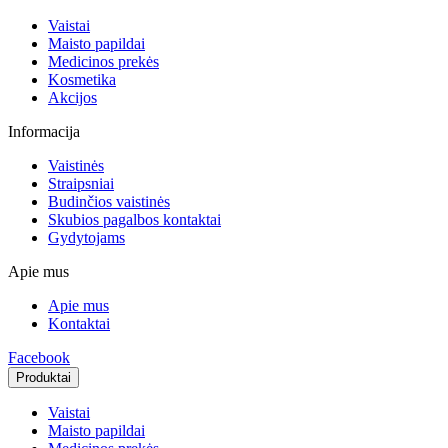
Vaistai
Maisto papildai
Medicinos prekės
Kosmetika
Akcijos
Informacija
Vaistinės
Straipsniai
Budinčios vaistinės
Skubios pagalbos kontaktai
Gydytojams
Apie mus
Apie mus
Kontaktai
Facebook
Produktai
Vaistai
Maisto papildai