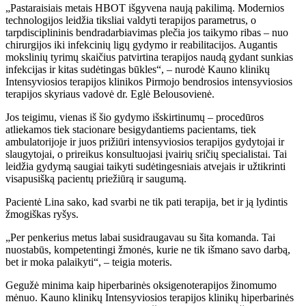
„Pastaraisiais metais HBOT išgyvena naują pakilimą. Modernios
technologijos leidžia tiksliai valdyti terapijos parametrus, o
tarpdisciplininis bendradarbiavimas plečia jos taikymo ribas – nuo
chirurgijos iki infekcinių ligų gydymo ir reabilitacijos. Augantis
mokslinių tyrimų skaičius patvirtina terapijos naudą gydant sunkias
infekcijas ir kitas sudėtingas būkles“, – nurodė Kauno klinikų
Intensyviosios terapijos klinikos Pirmojo bendrosios intensyviosios
terapijos skyriaus vadovė dr. Eglė Belousovienė.
Jos teigimu, vienas iš šio gydymo išskirtinumų – procedūros
atliekamos tiek stacionare besigydantiems pacientams, tiek
ambulatorijoje ir juos prižiūri intensyviosios terapijos gydytojai ir
slaugytojai, o prireikus konsultuojasi įvairių sričių specialistai. Tai
leidžia gydymą saugiai taikyti sudėtingesniais atvejais ir užtikrinti
visapusišką pacientų priežiūrą ir saugumą.
Pacientė Lina sako, kad svarbi ne tik pati terapija, bet ir ją lydintis
žmogiškas ryšys.
„Per penkerius metus labai susidraugavau su šita komanda. Tai
nuostabūs, kompetentingi žmonės, kurie ne tik išmano savo darbą,
bet ir moka palaikyti“, – teigia moteris.
Gegužė minima kaip hiperbarinės oksigenoterapijos žinomumo
mėnuo. Kauno klinikų Intensyviosios terapijos klinikų hiperbarinės