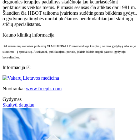
deguonies terapijos padalinys skaičiuoja jau keturiasdešimt
penktuosius veiklos metus. Pirmasis seansas čia atliktas dar 1981 m.
Šiandien čia HBOT taikoma įvairioms sudėtingoms būklėms gydyti,
o gydymo galimybės nuolat plečiamos bendradarbiaujant skirtingų
sričių specialistams.
Kauno klinikų informacija
Dėl asmeninių sveikatos problemų VLMEDICINA.LT
rekomenduoja kreiptis į šeimo
s gydytoją arba su
jo
siuntimu –
į specialistą. Atsaky
mai, publikuoja
mi portale, jokiais būdais negali
pakeisti gydytojo
konsultacijos.
Informacija iš:
Nuotrauka:
www.freepik.com
Gydymas
Skaityti daugiau