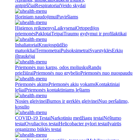
antpirščiai
Respiratoriai
Veido skydai
Išoriniam naudojimui
Paviršiams
Higienos reikmenys
Laikysenai
Ortopedijos
priemonės
Paklotai
Teipai
Traumų gydymui ir profilaktikai
Inhaliatoriai
Kraujospūdžio
matuokliai
Termometrai
Pulsoksimetrai
Svarstyklės
Erkių
ištraukėjai
Priemonės nuo karpų, odos moliuskų
Randų
priežiūrai
Priemonės nuo grybelio
Priemonės nuo nuospaudų
Priemonės akims
Priemonės akių vokams
Kontaktiniai
lęšiai
Priemonės kontaktiniams lęšiams
Nosies gleivinei
Burnos ir gerklės gleivinei
Nuo peršalimo,
kosulio
COVID-19 Testai
Narkotinių medžiagų testai
Nėštumo
testai
Ovuliacijos testai
Helicobacter pylori testai
Įvairūs
organizmo būklės testai