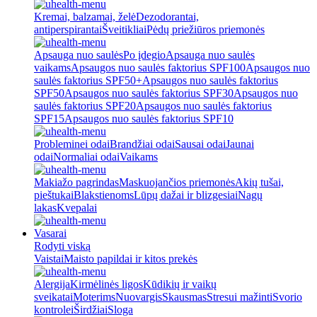
Kremai, balzamai, želė
Dezodorantai,
antiperspirantai
Šveitikliai
Pėdų priežiūros priemonės
Apsauga nuo saulės
Po įdegio
Apsauga nuo saulės
vaikams
Apsaugos nuo saulės faktorius SPF100
Apsaugos nuo
saulės faktorius SPF50+
Apsaugos nuo saulės faktorius
SPF50
Apsaugos nuo saulės faktorius SPF30
Apsaugos nuo
saulės faktorius SPF20
Apsaugos nuo saulės faktorius
SPF15
Apsaugos nuo saulės faktorius SPF10
Probleminei odai
Brandžiai odai
Sausai odai
Jaunai
odai
Normaliai odai
Vaikams
Makiažo pagrindas
Maskuojančios priemonės
Akių tušai,
pieštukai
Blakstienoms
Lūpų dažai ir blizgesiai
Nagų
lakas
Kvepalai
Vasarai
Rodyti viską
Vaistai
Maisto papildai ir kitos prekės
Alergija
Kirmėlinės ligos
Kūdikių ir vaikų
sveikatai
Moterims
Nuovargis
Skausmas
Stresui mažinti
Svorio
kontrolei
Širdžiai
Sloga