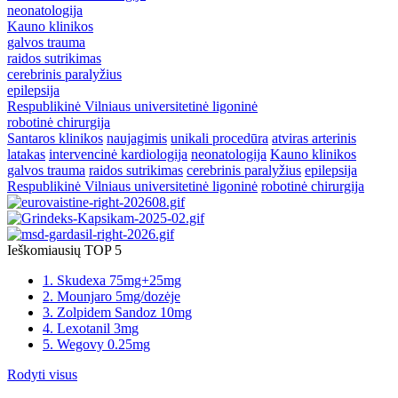
neonatologija
Kauno klinikos
galvos trauma
raidos sutrikimas
cerebrinis paralyžius
epilepsija
Respublikinė Vilniaus universitetinė ligoninė
robotinė chirurgija
Santaros klinikos
naujagimis
unikali procedūra
atviras arterinis
latakas
intervencinė kardiologija
neonatologija
Kauno klinikos
galvos trauma
raidos sutrikimas
cerebrinis paralyžius
epilepsija
Respublikinė Vilniaus universitetinė ligoninė
robotinė chirurgija
Ieškomiausių TOP 5
1. Skudexa 75mg+25mg
2. Mounjaro 5mg/dozėje
3. Zolpidem Sandoz 10mg
4. Lexotanil 3mg
5. Wegovy 0.25mg
Rodyti visus