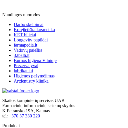
Naudingos nuorodos
Darbo skelbimai
Korėjietiška kosmetika
KET bilietai
Longevity papildai
farmapedia.lt
Vadovų paieška
32balti.lt
Burnos higiena Vilniuje
Prezervatyvai
lubrikantai
Higienos pažymėjimas
Artdentistry klinika
Skaitos kompiuterių servisas UAB
Farmacinių informacinių sistemų skyrius
K.Petrausko 19A, Kaunas
tel:
+370 37 330 220
Produktai