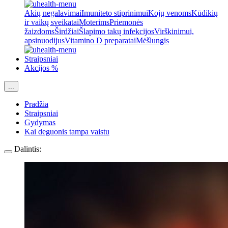
Akių negalavimai
Imuniteto stiprinimui
Kojų venoms
Kūdikių
ir vaikų sveikatai
Moterims
Priemonės
žaizdoms
Širdžiai
Šlapimo takų infekcijos
Virškinimui,
apsinuodijus
Vitamino D preparatai
Mėšlungis
Straipsniai
Akcijos %
...
Pradžia
Straipsniai
Gydymas
Kai deguonis tampa vaistu
Dalintis: