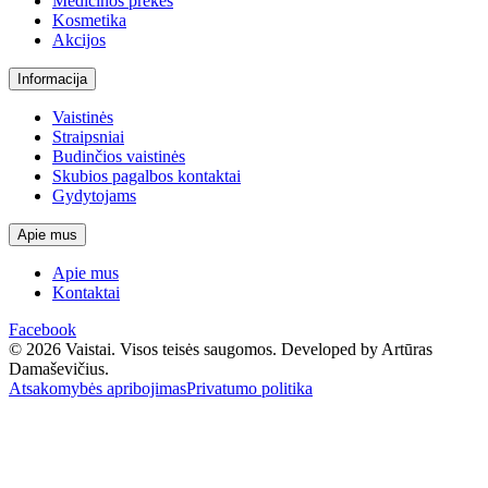
Medicinos prekės
Kosmetika
Akcijos
Informacija
Vaistinės
Straipsniai
Budinčios vaistinės
Skubios pagalbos kontaktai
Gydytojams
Apie mus
Apie mus
Kontaktai
Facebook
© 2026 Vaistai. Visos teisės saugomos.
Developed by Artūras
Damaševičius.
Atsakomybės apribojimas
Privatumo politika