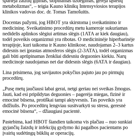
spartėja žaizdų gijimas, slopinamas uždegimas, gerėja ląstelių
metabolizmas“, – teigia Kauno klinikų Intensyviosios terapijos
klinikos vadovas doc. dr. Tomas Tamošuitis.
Docentas pažymi, jog HBOT yra skirstoma į sveikatinimo ir
medicininę. Sveikatinimo procedūrų metu kameroje sukuriamas
nedidelis aplinkos slėgiui artimas slėgis (1ATA ar kiek daugiau),
todėl poveikis organizmui yra ribotas. O medicininėje hiperbarinėje
terapijoje, kuri taikoma ir Kauno klinikose, naudojamas 2–3 kartus
didesnis nei įprastas atmosferos slėgis (2-3ATA), todėl organizmas
gali būti aprūpinamas ženkliai didesniu deguonies kiekiu. Narų
medicinoje naudojamas net dar didesnis slėgis (6ATA ir daugiau).
Lina prisimena, jog savijautos pokyčius pajuto jau po pirmųjų
procedūrų.
„Pusę metų jaučiausi labai gerai, netgi geriau nei sveikas žmogus.
Jauti, kad esi pripildytas deguonies – pagerėja miegas, fizinė ir
emocinė būsena, protiškai tampi aktyvesnis. Tas poveikis yra
didžiulis. Po procedūrų lengviau susitvarkyti su stresu, geresnė
emocinė būsena“, – džiaugiasi pacientė.
Pastebima, kad HBOT šiandien taikoma vis plačiau – nuo sunkiai
gyjančių žaizdų ir infekcijų gydymo iki pagalbos pacientams po
įvairių sudėtingų būklių ar operacijų.