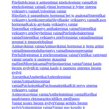
Priešinfekciniai ir antiseptiniai ginekologiniai vaistai
Kiti
ginekologiniai vaistai
Lytiniai hormonai ir lytinę sistemą
veikiantys vaistai
Urologiniai vaistai
Hipofizės ir pagumburio hormonai bei jų analogai
Sistemiškai
veikiantys kortikosteroidai
Skydliaukę veikiantys vaistai
Kasos
hormonai
Kalcio apykaitą veikiantys vaistai
Sistemiškai veikiantys antibakteriniai vaistai
Sistemiškai
veikiantys priešgrybeliniai vaistai
Priešmikobakteriniai
vaistai
Sistemiškai veikiantys priešvirusiniai vaistai
Imuniniai
serumai ir imunoglobulinai
Antinavikiniai vaistai
Antinavikiniai hormonai ir jiems artimi
vaistai
Imunomoduliuojantys vaistai
Imunosupresantai
Priešuždegiminiai ir priešreumatiniai vaistai
Vietiškai vartojami
vaistai sąnarių ir raumenų skausmui
malšinti
Miorelaksantai
Priešpodagriniai vaistai
Vaistai kaulų
ligoms gydyti
Kiti vaistai kaulų ir raumenų sistemos ligoms
gydyti
Anestetikai
Analgetikai
Antiepilepsiniai
vaistai
Antiparkinsoniniai
vaistai
Psicholeptikai
Psichoanaleptikai
Kiti nervų sistemą
veikiantys vaistai
Antiprotozojiniai vaistai
Antihelmintiniai vaistai
Išoriškai
naudojamos ektoparazitocidiškos medžiagos
Vaistai nosies ligoms gydyti
Vaistai gerklės ligoms
gydyti
Antiastminiai vaistai
Vaistai nuo kosulio ir