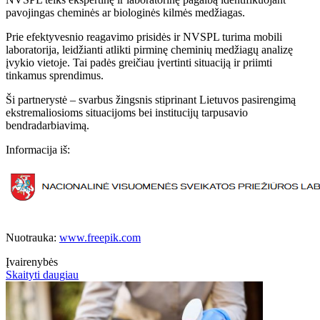
pavojingas cheminės ar biologinės kilmės medžiagas.
Prie efektyvesnio reagavimo prisidės ir NVSPL turima mobili
laboratorija, leidžianti atlikti pirminę cheminių medžiagų analizę
įvykio vietoje. Tai padės greičiau įvertinti situaciją ir priimti
tinkamus sprendimus.
Ši partnerystė – svarbus žingsnis stiprinant Lietuvos pasirengimą
ekstremaliosioms situacijoms bei institucijų tarpusavio
bendradarbiavimą.
Informacija iš:
Nuotrauka:
www.freepik.com
Įvairenybės
Skaityti daugiau