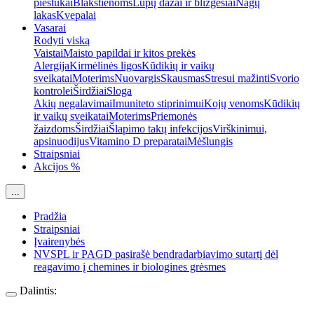
pieštukai
Blakstienoms
Lūpų dažai ir blizgesiai
Nagų
lakas
Kvepalai
Vasarai
Rodyti viską
Vaistai
Maisto papildai ir kitos prekės
Alergija
Kirmėlinės ligos
Kūdikių ir vaikų
sveikatai
Moterims
Nuovargis
Skausmas
Stresui mažinti
Svorio
kontrolei
Širdžiai
Sloga
Akių negalavimai
Imuniteto stiprinimui
Kojų venoms
Kūdikių
ir vaikų sveikatai
Moterims
Priemonės
žaizdoms
Širdžiai
Šlapimo takų infekcijos
Virškinimui,
apsinuodijus
Vitamino D preparatai
Mėšlungis
Straipsniai
Akcijos %
...
Pradžia
Straipsniai
Įvairenybės
NVSPL ir PAGD pasirašė bendradarbiavimo sutartį dėl
reagavimo į chemines ir biologines grėsmes
Dalintis: