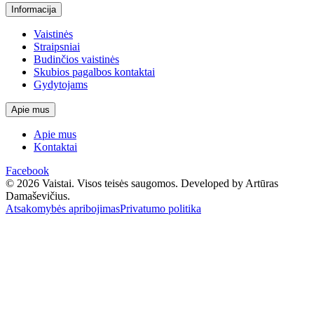
Informacija
Vaistinės
Straipsniai
Budinčios vaistinės
Skubios pagalbos kontaktai
Gydytojams
Apie mus
Apie mus
Kontaktai
Facebook
© 2026 Vaistai. Visos teisės saugomos.
Developed by Artūras
Damaševičius.
Atsakomybės apribojimas
Privatumo politika