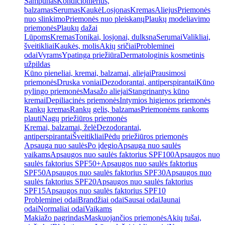
Šampūnas
Kondicionierius,
balzamas
Serumas
Kaukė
Losjonas
Kremas
Aliejus
Priemonės
nuo slinkimo
Priemonės nuo pleiskanų
Plaukų modeliavimo
priemonės
Plaukų dažai
Lūpoms
Kremas
Tonikai, losjonai, dulksna
Serumai
Valikliai,
šveitikliai
Kaukės, molis
Akių sričiai
Probleminei
odai
Vyrams
Ypatinga priežiūra
Dermatologinis kosmetinis
užpildas
Kūno pieneliai, kremai, balzamai, aliejai
Prausimosi
priemonės
Druska voniai
Dezodorantai, antiperspirantai
Kūno
pylingo priemonės
Masažo aliejai
Stangrinantys kūno
kremai
Depiliacinės priemonės
Intymios higienos priemonės
Rankų kremas
Rankų gelis, balzamas
Priemonėms rankoms
plauti
Nagų priežiūros priemonės
Kremai, balzamai, želė
Dezodorantai,
antiperspirantai
Šveitikliai
Pėdų priežiūros priemonės
Apsauga nuo saulės
Po įdegio
Apsauga nuo saulės
vaikams
Apsaugos nuo saulės faktorius SPF100
Apsaugos nuo
saulės faktorius SPF50+
Apsaugos nuo saulės faktorius
SPF50
Apsaugos nuo saulės faktorius SPF30
Apsaugos nuo
saulės faktorius SPF20
Apsaugos nuo saulės faktorius
SPF15
Apsaugos nuo saulės faktorius SPF10
Probleminei odai
Brandžiai odai
Sausai odai
Jaunai
odai
Normaliai odai
Vaikams
Makiažo pagrindas
Maskuojančios priemonės
Akių tušai,