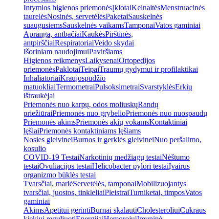
Intymios higienos priemonės
Įklotai
Kelnaitės
Menstruacinės
taurelės
Nosinės, servetėlės
Paketai
Sauskelnės
suaugusiems
Sauskelnės vaikams
Tamponai
Vatos gaminiai
Apranga, antbačiai
Kaukės
Pirštinės,
antpirščiai
Respiratoriai
Veido skydai
Išoriniam naudojimui
Paviršiams
Higienos reikmenys
Laikysenai
Ortopedijos
priemonės
Paklotai
Teipai
Traumų gydymui ir profilaktikai
Inhaliatoriai
Kraujospūdžio
matuokliai
Termometrai
Pulsoksimetrai
Svarstyklės
Erkių
ištraukėjai
Priemonės nuo karpų, odos moliuskų
Randų
priežiūrai
Priemonės nuo grybelio
Priemonės nuo nuospaudų
Priemonės akims
Priemonės akių vokams
Kontaktiniai
lęšiai
Priemonės kontaktiniams lęšiams
Nosies gleivinei
Burnos ir gerklės gleivinei
Nuo peršalimo,
kosulio
COVID-19 Testai
Narkotinių medžiagų testai
Nėštumo
testai
Ovuliacijos testai
Helicobacter pylori testai
Įvairūs
organizmo būklės testai
Tvarsčiai, marlė
Servetėlės, tamponai
Mobilizuojantys
tvarsčiai, juostos, tinkleliai
Pleistrai
Turniketai, timpos
Vatos
gaminiai
Akims
Apetitui gerinti
Burnai skalauti
Cholesteroliui
Cukraus
kiekiui reguliuoti
Energijai
Hemorojui
Imuninė