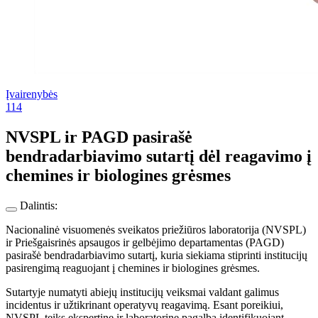
Įvairenybės
114
NVSPL ir PAGD pasirašė
bendradarbiavimo sutartį dėl reagavimo į
chemines ir biologines grėsmes
Dalintis:
Nacionalinė visuomenės sveikatos priežiūros laboratorija (NVSPL)
ir Priešgaisrinės apsaugos ir gelbėjimo departamentas (PAGD)
pasirašė bendradarbiavimo sutartį, kuria siekiama stiprinti institucijų
pasirengimą reaguojant į chemines ir biologines grėsmes.
Sutartyje numatyti abiejų institucijų veiksmai valdant galimus
incidentus ir užtikrinant operatyvų reagavimą. Esant poreikiui,
NVSPL teiks ekspertinę ir laboratorinę pagalbą identifikuojant