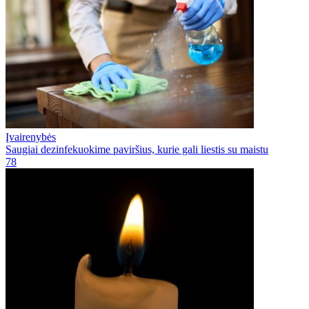
Įvairenybės
Saugiai dezinfekuokime paviršius, kurie gali liestis su maistu
78