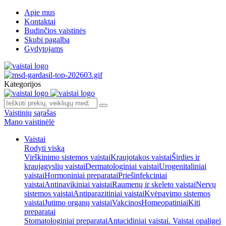
Apie mus
Kontaktai
Budinčios vaistinės
Skubi pagalba
Gydytojams
Kategorijos
Vaistinių sąrašas
Mano vaistinėlė
Vaistai
Rodyti viską
Virškinimo sistemos vaistai
Kraujotakos vaistai
Širdies ir
kraujagyslių vaistai
Dermatologiniai vaistai
Urogenitaliniai
vaistai
Hormoniniai preparatai
Priešinfekciniai
vaistai
Antinavikiniai vaistai
Raumenų ir skeleto vaistai
Nervų
sistemos vaistai
Antiparazitiniai vaistai
Kvėpavimo sistemos
vaistai
Jutimo organų vaistai
Vakcinos
Homeopatiniai
Kiti
preparatai
Stomatologiniai preparatai
Antacidiniai vaistai. Vaistai opaligei