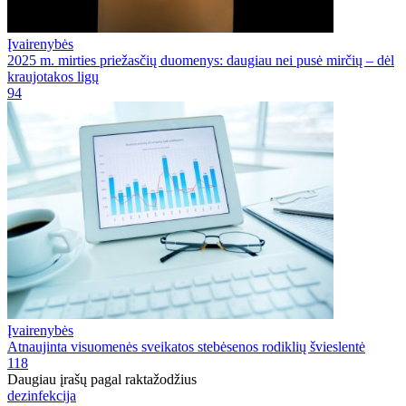
Įvairenybės
2025 m. mirties priežasčių duomenys: daugiau nei pusė mirčių – dėl
kraujotakos ligų
94
Įvairenybės
Atnaujinta visuomenės sveikatos stebėsenos rodiklių švieslentė
118
Daugiau įrašų pagal raktažodžius
dezinfekcija