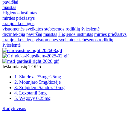
paviršiai
maistas
Higienos institutas
mirties priežastys
kraujotakos ligos
visuomenės sveikatos stebėsenos rodiklių švieslentė
dezinfekcija
paviršiai
maistas
Higienos institutas
mirties priežastys
kraujotakos ligos
visuomenės sveikatos stebėsenos rodiklių
švieslentė
Ieškomiausių TOP 5
1. Skudexa 75mg+25mg
2. Mounjaro 5mg/dozėje
3. Zolpidem Sandoz 10mg
4. Lexotanil 3mg
5. Wegovy 0.25mg
Rodyti visus