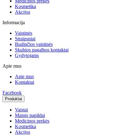
Medicinos prekės
Kosmetika
Akcijos
Informacija
Vaistinės
Straipsniai
Budinčios vaistinės
Skubios pagalbos kontaktai
Gydytojams
Apie mus
Apie mus
Kontaktai
Facebook
Produktai
Vaistai
Maisto papildai
Medicinos prekės
Kosmetika
Akcijos