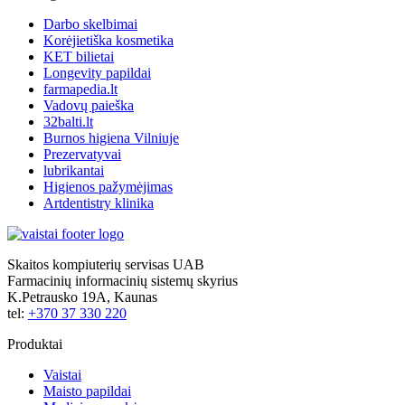
Darbo skelbimai
Korėjietiška kosmetika
KET bilietai
Longevity papildai
farmapedia.lt
Vadovų paieška
32balti.lt
Burnos higiena Vilniuje
Prezervatyvai
lubrikantai
Higienos pažymėjimas
Artdentistry klinika
Skaitos kompiuterių servisas UAB
Farmacinių informacinių sistemų skyrius
K.Petrausko 19A, Kaunas
tel:
+370 37 330 220
Produktai
Vaistai
Maisto papildai