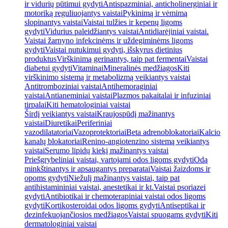
ir vidurių pūtimui gydyti
Antispazminiai, anticholinerginiai ir
motoriką reguliuojantys vaistai
Pykinimą ir vėmimą
slopinantys vaistai
Vaistai tulžies ir kepenų ligoms
gydyti
Vidurius paleidžiantys vaistai
Antidiarėjiniai vaistai.
Vaistai žarnyno infekcinėms ir uždegiminėms ligoms
gydyti
Vaistai nutukimui gydyti, išskyrus dietinius
produktus
Virškinimą gerinantys, taip pat fermentai
Vaistai
diabetui gydyti
Vitaminai
Mineralinės medžiagos
Kiti
virškinimo sistemą ir metabolizmą veikiantys vaistai
Antitromboziniai vaistai
Antihemoraginiai
vaistai
Antianeminiai vaistai
Plazmos pakaitalai ir infuziniai
tirpalai
Kiti hematologiniai vaistai
Širdį veikiantys vaistai
Kraujospūdį mažinantys
vaistai
Diuretikai
Periferiniai
vazodilatatoriai
Vazoprotektoriai
Beta adrenoblokatoriai
Kalcio
kanalų blokatoriai
Renino-angiotenzino sistemą veikiantys
vaistai
Serumo lipidų kiekį mažinantys vaistai
Priešgrybeliniai vaistai, vartojami odos ligoms gydyti
Odą
minkštinantys ir apsaugantys preparatai
Vaistai žaizdoms ir
opoms gydyti
Niežulį mažinantys vaistai, taip pat
antihistamininiai vaistai, anestetikai ir kt.
Vaistai psoriazei
gydyti
Antibiotikai ir chemoterapiniai vaistai odos ligoms
gydyti
Kortikosteroidai odos ligoms gydyti
Antiseptikai ir
dezinfekuojančiosios medžiagos
Vaistai spuogams gydyti
Kiti
dermatologiniai vaistai