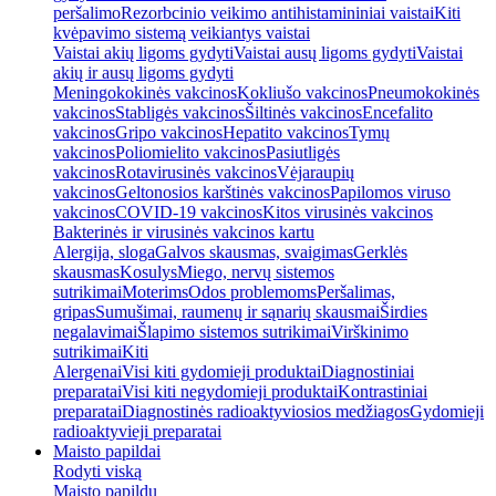
peršalimo
Rezorbcinio veikimo antihistamininiai vaistai
Kiti
kvėpavimo sistemą veikiantys vaistai
Vaistai akių ligoms gydyti
Vaistai ausų ligoms gydyti
Vaistai
akių ir ausų ligoms gydyti
Meningokokinės vakcinos
Kokliušo vakcinos
Pneumokokinės
vakcinos
Stabligės vakcinos
Šiltinės vakcinos
Encefalito
vakcinos
Gripo vakcinos
Hepatito vakcinos
Tymų
vakcinos
Poliomielito vakcinos
Pasiutligės
vakcinos
Rotavirusinės vakcinos
Vėjaraupių
vakcinos
Geltonosios karštinės vakcinos
Papilomos viruso
vakcinos
COVID-19 vakcinos
Kitos virusinės vakcinos
Bakterinės ir virusinės vakcinos kartu
Alergija, sloga
Galvos skausmas, svaigimas
Gerklės
skausmas
Kosulys
Miego, nervų sistemos
sutrikimai
Moterims
Odos problemoms
Peršalimas,
gripas
Sumušimai, raumenų ir sąnarių skausmai
Širdies
negalavimai
Šlapimo sistemos sutrikimai
Virškinimo
sutrikimai
Kiti
Alergenai
Visi kiti gydomieji produktai
Diagnostiniai
preparatai
Visi kiti negydomieji produktai
Kontrastiniai
preparatai
Diagnostinės radioaktyviosios medžiagos
Gydomieji
radioaktyvieji preparatai
Maisto papildai
Rodyti viską
Maisto papildų