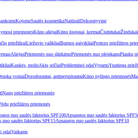
ankoms
Kojoms
Saulės kosmetika
Natūrali
Dekoratyvinė
ymosi priemonės
Kūno aliejai
Kūno losjonai, kremai
Čiulptukai
Žindukai
čių priežiūrai
Liežuvio valikliai
Burnos gaivikliai
Protezų priežiūros pri
remas
Aliejus
Priemonės nuo slinkimo
Priemonės nuo pleiskanų
Plaukų m
tikliai
Kaukės, molis
Akių sričiai
Probleminei odai
Vyrams
Ypatinga priež
ruska voniai
Dezodorantai, antiperspirantai
Kūno pylingo priemonės
Mas
i
Nagų priežiūros priemonės
Pėdų priežiūros priemonės
ugos nuo saulės faktorius SPF100
Apsaugos nuo saulės faktorius SPF
 nuo saulės faktorius SPF15
Apsaugos nuo saulės faktorius SPF10
i odai
Vaikams