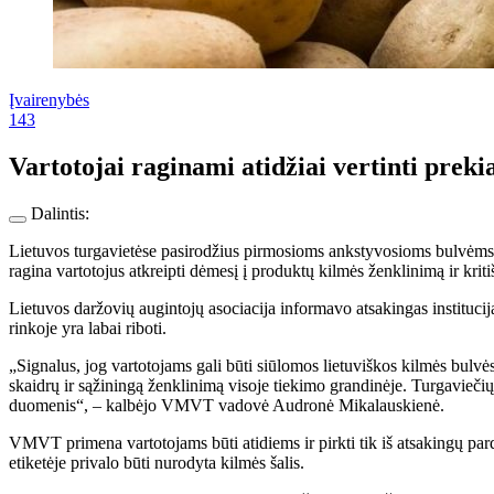
Įvairenybės
143
Vartotojai raginami atidžiai vertinti prek
Dalintis:
Lietuvos turgavietėse pasirodžius pirmosioms ankstyvosioms bulvėms
ragina vartotojus atkreipti dėmesį į produktų kilmės ženklinimą ir kritiš
Lietuvos daržovių augintojų asociacija informavo atsakingas instituci
rinkoje yra labai riboti.
„Signalus, jog vartotojams gali būti siūlomos lietuviškos kilmės bulvės, 
skaidrų ir sąžiningą ženklinimą visoje tiekimo grandinėje. Turgavieči
duomenis“, – kalbėjo VMVT vadovė Audronė Mikalauskienė.
VMVT primena vartotojams būti atidiems ir pirkti tik iš atsakingų par
etiketėje privalo būti nurodyta kilmės šalis.