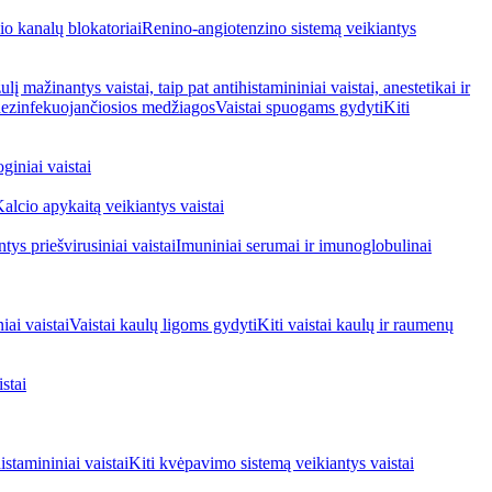
io kanalų blokatoriai
Renino-angiotenzino sistemą veikiantys
ulį mažinantys vaistai, taip pat antihistamininiai vaistai, anestetikai ir
 dezinfekuojančiosios medžiagos
Vaistai spuogams gydyti
Kiti
giniai vaistai
alcio apykaitą veikiantys vaistai
tys priešvirusiniai vaistai
Imuniniai serumai ir imunoglobulinai
iai vaistai
Vaistai kaulų ligoms gydyti
Kiti vaistai kaulų ir raumenų
stai
stamininiai vaistai
Kiti kvėpavimo sistemą veikiantys vaistai