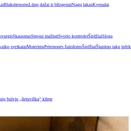
kai
Blakstienoms
Lūpų dažai ir blizgesiai
Nagų lakas
Kvepalai
vargis
Skausmas
Stresui mažinti
Svorio kontrolei
Širdžiai
Sloga
vaikų sveikatai
Moterims
Priemonės žaizdoms
Širdžiai
Šlapimo takų infek
vųjų bulvių „lietuvišką“ kilmę