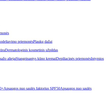
emonės
odeliavimo priemonės
Plaukų dažai
iūra
Dermatologinis kosmetinis užpildas
ažo aliejai
Stangrinantys kūno kremai
Depiliacinės priemonės
Intymios
50+
Apsaugos nuo saulės faktorius SPF50
Apsaugos nuo saulės