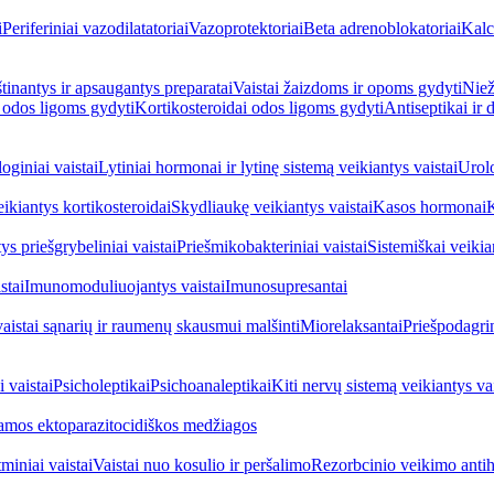
i
Periferiniai vazodilatatoriai
Vazoprotektoriai
Beta adrenoblokatoriai
Kalc
inantys ir apsaugantys preparatai
Vaistai žaizdoms ir opoms gydyti
Niež
i odos ligoms gydyti
Kortikosteroidai odos ligoms gydyti
Antiseptikai ir
oginiai vaistai
Lytiniai hormonai ir lytinę sistemą veikiantys vaistai
Urolo
eikiantys kortikosteroidai
Skydliaukę veikiantys vaistai
Kasos hormonai
K
ys priešgrybeliniai vaistai
Priešmikobakteriniai vaistai
Sistemiškai veikian
stai
Imunomoduliuojantys vaistai
Imunosupresantai
vaistai sąnarių ir raumenų skausmui malšinti
Miorelaksantai
Priešpodagrin
 vaistai
Psicholeptikai
Psichoanaleptikai
Kiti nervų sistemą veikiantys vai
jamos ektoparazitocidiškos medžiagos
miniai vaistai
Vaistai nuo kosulio ir peršalimo
Rezorbcinio veikimo antihi