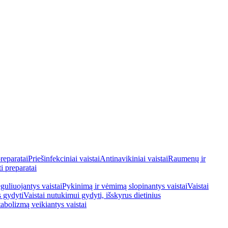
reparatai
Priešinfekciniai vaistai
Antinavikiniai vaistai
Raumenų ir
i preparatai
guliuojantys vaistai
Pykinimą ir vėmimą slopinantys vaistai
Vaistai
s gydyti
Vaistai nutukimui gydyti, išskyrus dietinius
tabolizmą veikiantys vaistai