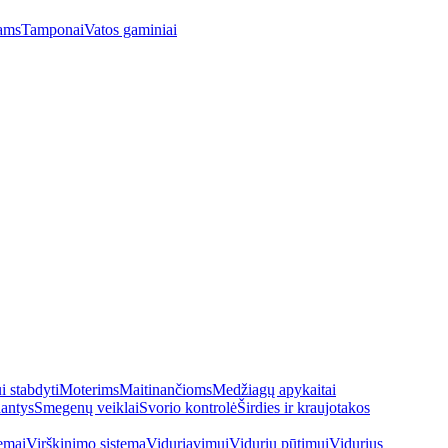
ams
Tamponai
Vatos gaminiai
 stabdyti
Moterims
Maitinančioms
Medžiagų apykaitai
antys
Smegenų veiklai
Svorio kontrolė
Širdies ir kraujotakos
emai
Virškinimo sistema
Viduriavimui
Vidurių pūtimui
Vidurius