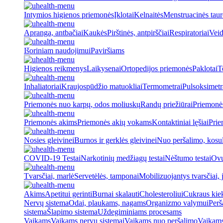
Intymios higienos priemonės
Įklotai
Kelnaitės
Menstruacinės taur
Apranga, antbačiai
Kaukės
Pirštinės, antpirščiai
Respiratoriai
Veid
Išoriniam naudojimui
Paviršiams
Higienos reikmenys
Laikysenai
Ortopedijos priemonės
Paklotai
T
Inhaliatoriai
Kraujospūdžio matuokliai
Termometrai
Pulsoksimetr
Priemonės nuo karpų, odos moliuskų
Randų priežiūrai
Priemonė
Priemonės akims
Priemonės akių vokams
Kontaktiniai lęšiai
Prie
Nosies gleivinei
Burnos ir gerklės gleivinei
Nuo peršalimo, kosu
COVID-19 Testai
Narkotinių medžiagų testai
Nėštumo testai
Ovul
Tvarsčiai, marlė
Servetėlės, tamponai
Mobilizuojantys tvarsčiai, j
Akims
Apetitui gerinti
Burnai skalauti
Cholesteroliui
Cukraus kiek
Nervų sistema
Odai, plaukams, nagams
Organizmo valymui
Perš
sistema
Šlapimo sistema
Uždegiminiams procesams
Vaikams
Vaikams nervų sistemai
Vaikams nuo peršalimo
Vaikams