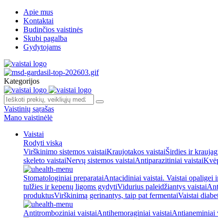
Apie mus
Kontaktai
Budinčios vaistinės
Skubi pagalba
Gydytojams
Kategorijos
Vaistinių sąrašas
Mano vaistinėlė
Vaistai
Rodyti viską
Virškinimo sistemos vaistai
Kraujotakos vaistai
Širdies ir kraujag
skeleto vaistai
Nervų sistemos vaistai
Antiparazitiniai vaistai
Kvėp
Stomatologiniai preparatai
Antacidiniai vaistai. Vaistai opaligei 
tulžies ir kepenų ligoms gydyti
Vidurius paleidžiantys vaistai
Ant
produktus
Virškinimą gerinantys, taip pat fermentai
Vaistai diabe
Antitromboziniai vaistai
Antihemoraginiai vaistai
Antianeminiai v