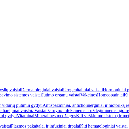
yslių vaistai
Dermatologiniai vaistai
Urogenitaliniai vaistai
Hormoniniai p
avimo sistemos vaistai
Jutimo organų vaistai
Vakcinos
Homeopatiniai
Kit
ir vidurių pūtimui gydyti
Antispazminiai, anticholinerginiai ir motoriką re
idiarėjiniai vaistai. Vaistai žarnyno infekcinėms ir uždegiminėms ligom
tui gydyti
Vitaminai
Mineralinės medžiagos
Kiti virškinimo sistemą ir me
aistai
Plazmos pakaitalai ir infuziniai tirpalai
Kiti hematologiniai vaistai