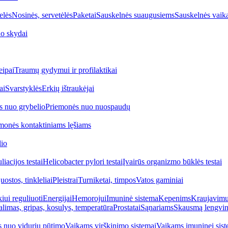
elės
Nosinės, servetėlės
Paketai
Sauskelnės suaugusiems
Sauskelnės vaik
o skydai
eipai
Traumų gydymui ir profilaktikai
ai
Svarstyklės
Erkių ištraukėjai
s nuo grybelio
Priemonės nuo nuospaudų
monės kontaktiniams lęšiams
lio
iacijos testai
Helicobacter pylori testai
Įvairūs organizmo būklės testai
uostos, tinkleliai
Pleistrai
Turniketai, timpos
Vatos gaminiai
iui reguliuoti
Energijai
Hemorojui
Imuninė sistema
Kepenims
Kraujavimui
alimas, gripas, kosulys, temperatūra
Prostatai
Sąnariams
Skausmą lengvin
 nuo vidurių pūtimo
Vaikams virškinimo sistemai
Vaikams imuninei sist