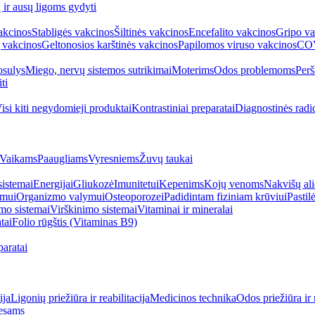
ų ir ausų ligoms gydyti
akcinos
Stabligės vakcinos
Šiltinės vakcinos
Encefalito vakcinos
Gripo va
 vakcinos
Geltonosios karštinės vakcinos
Papilomos viruso vakcinos
COV
sulys
Miego, nervų sistemos sutrikimai
Moterims
Odos problemoms
Perš
ti
isi kiti negydomieji produktai
Kontrastiniai preparatai
Diagnostinės radi
Vaikams
Paaugliams
Vyresniems
Žuvų taukai
sistemai
Energijai
Gliukozė
Imunitetui
Kepenims
Kojų venoms
Nakvišų ali
imui
Organizmo valymui
Osteoporozei
Padidintam fiziniam krūviui
Pastilė
mo sistemai
Virškinimo sistemai
Vitaminai ir mineralai
tai
Folio rūgštis (Vitaminas B9)
aratai
ija
Ligonių priežiūra ir reabilitacija
Medicinos technika
Odos priežiūra ir 
esams