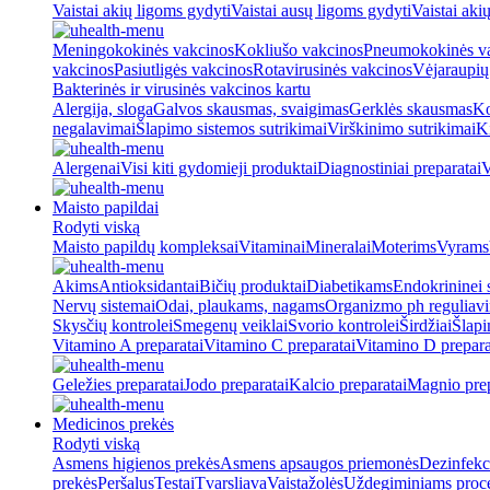
Vaistai akių ligoms gydyti
Vaistai ausų ligoms gydyti
Vaistai aki
Meningokokinės vakcinos
Kokliušo vakcinos
Pneumokokinės v
vakcinos
Pasiutligės vakcinos
Rotavirusinės vakcinos
Vėjaraupių
Bakterinės ir virusinės vakcinos kartu
Alergija, sloga
Galvos skausmas, svaigimas
Gerklės skausmas
Ko
negalavimai
Šlapimo sistemos sutrikimai
Virškinimo sutrikimai
Ki
Alergenai
Visi kiti gydomieji produktai
Diagnostiniai preparatai
V
Maisto papildai
Rodyti viską
Maisto papildų kompleksai
Vitaminai
Mineralai
Moterims
Vyrams
Akims
Antioksidantai
Bičių produktai
Diabetikams
Endokrininei 
Nervų sistemai
Odai, plaukams, nagams
Organizmo ph reguliav
Skysčių kontrolei
Smegenų veiklai
Svorio kontrolei
Širdžiai
Šlapi
Vitamino A preparatai
Vitamino C preparatai
Vitamino D prepara
Geležies preparatai
Jodo preparatai
Kalcio preparatai
Magnio prep
Medicinos prekės
Rodyti viską
Asmens higienos prekės
Asmens apsaugos priemonės
Dezinfekc
prekės
Peršalus
Testai
Tvarsliava
Vaistažolės
Uždegiminiams proc