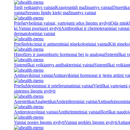
Širdį veikiantys vaistai
Kraujospūdį mažinantys vaistai
Diuretika
vaistai
Serumo lipidų kiekį mažinantys vaistai
Priešgrybeliniai vaistai, vartojami odos ligoms gydyti
Odą minkšt
kt.
Vaistai psoriazei gydyti
Antibiotikai ir chemoterapiniai vaista
dermatologiniai vaistai
Priešinfekciniai ir antiseptiniai ginekologiniai vaistai
Kiti ginekol
Hipofizės ir pagumburio hormonai bei jų analogai
Sistemiškai v
Sistemiškai veikiantys antibakteriniai vaistai
Sistemiškai veikiant
Antinavikiniai vaistai
Antinavikiniai hormonai ir jiems artimi vai
Priešuždegiminiai ir priešreumatiniai vaistai
Vietiškai vartojami 
sistemos ligoms gydyti
Anestetikai
Analgetikai
Antiepilepsiniai vaistai
Antiparkinsoniniai
Antiprotozojiniai vaistai
Antihelmintiniai vaistai
Išoriškai naudo
Vaistai nosies ligoms gydyti
Vaistai gerklės ligoms gydyti
Antiast