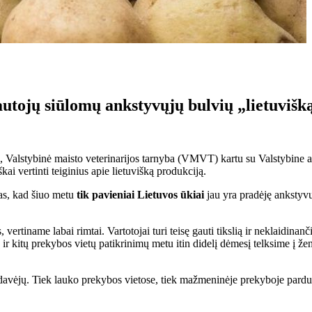
iautojų siūlomų ankstyvųjų bulvių „lietuvišk
, Valstybinė maisto veterinarijos tarnyba (VMVT) kartu su Valstybine
kai vertinti teiginius apie lietuvišką produkciją.
jas, kad šiuo metu
tik pavieniai Lietuvos ūkiai
jau yra pradėję ankstyvų
vertiname labai rimtai. Vartotojai turi teisę gauti tikslią ir neklaidinan
ų ir kitų prekybos vietų patikrinimų metu itin didelį dėmesį telksime į
davėjų. Tiek lauko prekybos vietose, tiek mažmeninėje prekyboje parduo