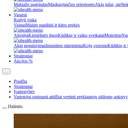
Makiažo pagrindas
Maskuojančios priemonės
Akių tušai, pieštu
Vasarai
Rodyti viską
Vaistai
Maisto papildai ir kitos prekės
Alergija
Kirmėlinės ligos
Kūdikių ir vaikų sveikatai
Moterims
Nuo
Akių negalavimai
Imuniteto stiprinimui
Kojų venoms
Kūdikių ir 
Straipsniai
Akcijos %
...
Pradžia
Straipsniai
Įvairenybės
Vartotojai raginami atidžiai vertinti prekiautojų siūlomų anksty
Dalintis: