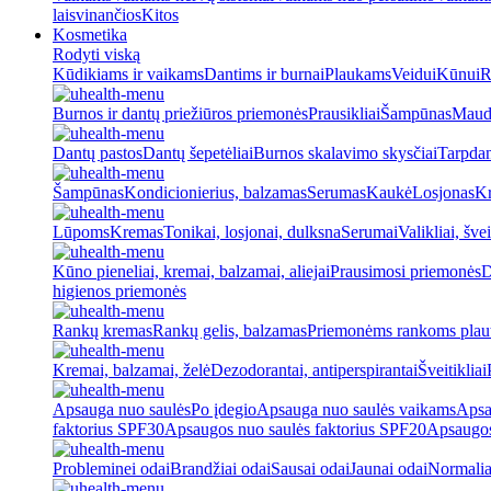
laisvinančios
Kitos
Kosmetika
Rodyti viską
Kūdikiams ir vaikams
Dantims ir burnai
Plaukams
Veidui
Kūnui
R
Burnos ir dantų priežiūros priemonės
Prausikliai
Šampūnas
Maud
Dantų pastos
Dantų šepetėliai
Burnos skalavimo skysčiai
Tarpdan
Šampūnas
Kondicionierius, balzamas
Serumas
Kaukė
Losjonas
K
Lūpoms
Kremas
Tonikai, losjonai, dulksna
Serumai
Valikliai, švei
Kūno pieneliai, kremai, balzamai, aliejai
Prausimosi priemonės
D
higienos priemonės
Rankų kremas
Rankų gelis, balzamas
Priemonėms rankoms plaut
Kremai, balzamai, želė
Dezodorantai, antiperspirantai
Šveitikliai
Apsauga nuo saulės
Po įdegio
Apsauga nuo saulės vaikams
Apsa
faktorius SPF30
Apsaugos nuo saulės faktorius SPF20
Apsaugos
Probleminei odai
Brandžiai odai
Sausai odai
Jaunai odai
Normalia