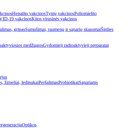
kcinos
Hepatito vakcinos
Tymų vakcinos
Poliomielito
ID-19 vakcinos
Kitos virusinės vakcinos
alimas, gripas
Sumušimai, raumenų ir sąnarių skausmai
Širdies
oaktyviosios medžiagos
Gydomieji radioaktyvieji preparatai
ejus
s, žirneliai, ledinukai
Peršalimas
Probiotikai
Sąnariams
regeneracija
Optikos