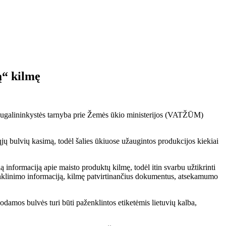
ą“ kilmę
 augalininkystės tarnyba prie Žemės ūkio ministerijos (VATŽŪM)
jų bulvių kasimą, todėl šalies ūkiuose užaugintos produkcijos kiekiai
čią informaciją apie maisto produktų kilmę, todėl itin svarbu užtikrinti
 ženklinimo informaciją, kilmę patvirtinančius dokumentus, atsekamumo
damos bulvės turi būti paženklintos etiketėmis lietuvių kalba,