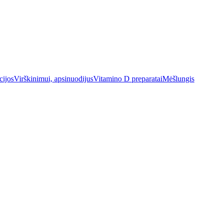
cijos
Virškinimui, apsinuodijus
Vitamino D preparatai
Mėšlungis