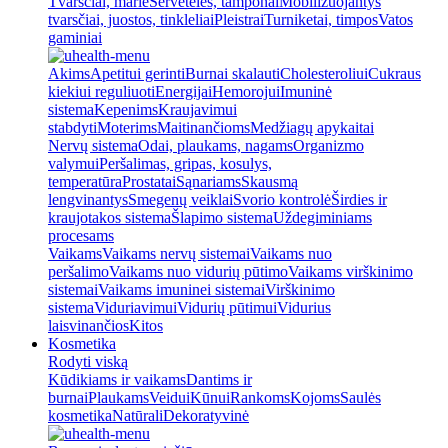
Tvarsčiai, marlė
Servetėlės, tamponai
Mobilizuojantys
tvarsčiai, juostos, tinkleliai
Pleistrai
Turniketai, timpos
Vatos
gaminiai
Akims
Apetitui gerinti
Burnai skalauti
Cholesteroliui
Cukraus
kiekiui reguliuoti
Energijai
Hemorojui
Imuninė
sistema
Kepenims
Kraujavimui
stabdyti
Moterims
Maitinančioms
Medžiagų apykaitai
Nervų sistema
Odai, plaukams, nagams
Organizmo
valymui
Peršalimas, gripas, kosulys,
temperatūra
Prostatai
Sąnariams
Skausmą
lengvinantys
Smegenų veiklai
Svorio kontrolė
Širdies ir
kraujotakos sistema
Šlapimo sistema
Uždegiminiams
procesams
Vaikams
Vaikams nervų sistemai
Vaikams nuo
peršalimo
Vaikams nuo vidurių pūtimo
Vaikams virškinimo
sistemai
Vaikams imuninei sistemai
Virškinimo
sistema
Viduriavimui
Vidurių pūtimui
Vidurius
laisvinančios
Kitos
Kosmetika
Rodyti viską
Kūdikiams ir vaikams
Dantims ir
burnai
Plaukams
Veidui
Kūnui
Rankoms
Kojoms
Saulės
kosmetika
Natūrali
Dekoratyvinė