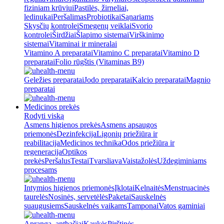
fiziniam krūviui
Pastilės, žirneliai,
ledinukai
Peršalimas
Probiotikai
Sąnariams
Skysčių kontrolei
Smegenų veiklai
Svorio
kontrolei
Širdžiai
Šlapimo sistemai
Virškinimo
sistemai
Vitaminai ir mineralai
Vitamino A preparatai
Vitamino C preparatai
Vitamino D
preparatai
Folio rūgštis (Vitaminas B9)
Geležies preparatai
Jodo preparatai
Kalcio preparatai
Magnio
preparatai
Medicinos prekės
Rodyti viską
Asmens higienos prekės
Asmens apsaugos
priemonės
Dezinfekcija
Ligonių priežiūra ir
reabilitacija
Medicinos technika
Odos priežiūra ir
regeneracija
Optikos
prekės
Peršalus
Testai
Tvarsliava
Vaistažolės
Uždegiminiams
procesams
Intymios higienos priemonės
Įklotai
Kelnaitės
Menstruacinės
taurelės
Nosinės, servetėlės
Paketai
Sauskelnės
suaugusiems
Sauskelnės vaikams
Tamponai
Vatos gaminiai
Apranga, antbačiai
Kaukės
Pirštinės,