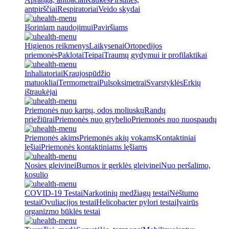
antpirščiai
Respiratoriai
Veido skydai
Išoriniam naudojimui
Paviršiams
Higienos reikmenys
Laikysenai
Ortopedijos
priemonės
Paklotai
Teipai
Traumų gydymui ir profilaktikai
Inhaliatoriai
Kraujospūdžio
matuokliai
Termometrai
Pulsoksimetrai
Svarstyklės
Erkių
ištraukėjai
Priemonės nuo karpų, odos moliuskų
Randų
priežiūrai
Priemonės nuo grybelio
Priemonės nuo nuospaudų
Priemonės akims
Priemonės akių vokams
Kontaktiniai
lęšiai
Priemonės kontaktiniams lęšiams
Nosies gleivinei
Burnos ir gerklės gleivinei
Nuo peršalimo,
kosulio
COVID-19 Testai
Narkotinių medžiagų testai
Nėštumo
testai
Ovuliacijos testai
Helicobacter pylori testai
Įvairūs
organizmo būklės testai