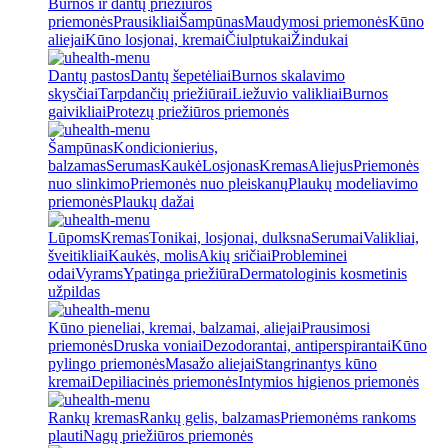
Burnos ir dantų priežiūros
priemonės
Prausikliai
Šampūnas
Maudymosi priemonės
Kūno
aliejai
Kūno losjonai, kremai
Čiulptukai
Žindukai
Dantų pastos
Dantų šepetėliai
Burnos skalavimo
skysčiai
Tarpdančių priežiūrai
Liežuvio valikliai
Burnos
gaivikliai
Protezų priežiūros priemonės
Šampūnas
Kondicionierius,
balzamas
Serumas
Kaukė
Losjonas
Kremas
Aliejus
Priemonės
nuo slinkimo
Priemonės nuo pleiskanų
Plaukų modeliavimo
priemonės
Plaukų dažai
Lūpoms
Kremas
Tonikai, losjonai, dulksna
Serumai
Valikliai,
šveitikliai
Kaukės, molis
Akių sričiai
Probleminei
odai
Vyrams
Ypatinga priežiūra
Dermatologinis kosmetinis
užpildas
Kūno pieneliai, kremai, balzamai, aliejai
Prausimosi
priemonės
Druska voniai
Dezodorantai, antiperspirantai
Kūno
pylingo priemonės
Masažo aliejai
Stangrinantys kūno
kremai
Depiliacinės priemonės
Intymios higienos priemonės
Rankų kremas
Rankų gelis, balzamas
Priemonėms rankoms
plauti
Nagų priežiūros priemonės