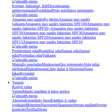
Kremai, balzamai, želė
Dezodorantai,
antiperspirantai
Šveitikliai
Pėdų priežiūros priemonės
Apsauga nuo saulės
Po įdegio
Apsauga nuo saulės
vaikams
Apsaugos nuo saulės faktorius SPF100
Apsaugos nuo
saulės faktorius SPF50+
Apsaugos nuo saulės faktorius
SPF50
Apsaugos nuo saulės faktorius SPF30
Apsaugos nuo
saulės faktorius SPF20
Apsaugos nuo saulės faktorius
SPF15
Apsaugos nuo saulės faktorius SPF10
Probleminei odai
Brandžiai odai
Sausai odai
Jaunai
odai
Normaliai odai
Vaikams
Makiažo pagrindas
Maskuojančios priemonės
Akių tušai,
pieštukai
Blakstienoms
Lūpų dažai ir blizgesiai
Nagų
lakas
Kvepalai
Vasarai
Rodyti viską
Vaistai
Maisto papildai ir kitos prekės
Alergija
Kirmėlinės ligos
Kūdikių ir vaikų
sveikatai
Moterims
Nuovargis
Skausmas
Stresui mažinti
Svorio
kontrolei
Širdžiai
Sloga