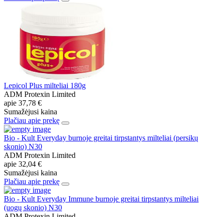
Lepicol Plus milteliai 180g
ADM Protexin Limited
apie
37,78 €
Sumažėjusi kaina
Plačiau apie prekę
Bio - Kult Everyday burnoje greitai tirpstantys milteliai (persikų
skonio) N30
ADM Protexin Limited
apie
32,04 €
Sumažėjusi kaina
Plačiau apie prekę
Bio - Kult Everyday Immune burnoje greitai tirpstantys milteliai
(uogų skonio) N30
ADM Protexin Limited