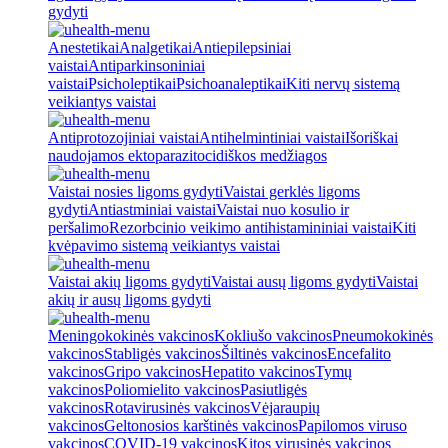
gydyti
Anestetikai
Analgetikai
Antiepilepsiniai
vaistai
Antiparkinsoniniai
vaistai
Psicholeptikai
Psichoanaleptikai
Kiti nervų sistemą
veikiantys vaistai
Antiprotozojiniai vaistai
Antihelmintiniai vaistai
Išoriškai
naudojamos ektoparazitocidiškos medžiagos
Vaistai nosies ligoms gydyti
Vaistai gerklės ligoms
gydyti
Antiastminiai vaistai
Vaistai nuo kosulio ir
peršalimo
Rezorbcinio veikimo antihistamininiai vaistai
Kiti
kvėpavimo sistemą veikiantys vaistai
Vaistai akių ligoms gydyti
Vaistai ausų ligoms gydyti
Vaistai
akių ir ausų ligoms gydyti
Meningokokinės vakcinos
Kokliušo vakcinos
Pneumokokinės
vakcinos
Stabligės vakcinos
Šiltinės vakcinos
Encefalito
vakcinos
Gripo vakcinos
Hepatito vakcinos
Tymų
vakcinos
Poliomielito vakcinos
Pasiutligės
vakcinos
Rotavirusinės vakcinos
Vėjaraupių
vakcinos
Geltonosios karštinės vakcinos
Papilomos viruso
vakcinos
COVID-19 vakcinos
Kitos virusinės vakcinos