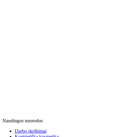
Naudingos nuorodos
Darbo skelbimai
Korėjietiška kosmetika