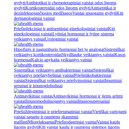
gydyti
Antibiotikai ir chemoterapiniai vaistai odos ligoms
gydyti
Kortikosteroidai odos ligoms gydyti
Antiseptikai ir
dezinfekuojančiosios medžiagos
Vaistai spuogams gydyti
Kiti
dermatologiniai vaistai
Priešinfekciniai ir antiseptiniai ginekologiniai vaistai
Kiti
ginekologiniai vaistai
Lytiniai hormonai ir lytinę sistemą
veikiantys vaistai
Urologiniai vaistai
Hipofizės ir pagumburio hormonai bei jų analogai
Sistemiškai
veikiantys kortikosteroidai
Skydliaukę veikiantys vaistai
Kasos
hormonai
Kalcio apykaitą veikiantys vaistai
Sistemiškai veikiantys antibakteriniai vaistai
Sistemiškai
veikiantys priešgrybeliniai vaistai
Priešmikobakteriniai
vaistai
Sistemiškai veikiantys priešvirusiniai vaistai
Imuniniai
serumai ir imunoglobulinai
Antinavikiniai vaistai
Antinavikiniai hormonai ir jiems artimi
vaistai
Imunomoduliuojantys vaistai
Imunosupresantai
Priešuždegiminiai ir priešreumatiniai vaistai
Vietiškai vartojami
vaistai sąnarių ir raumenų skausmui
malšinti
Miorelaksantai
Priešpodagriniai vaistai
Vaistai kaulų
ligoms gydyti
Kiti vaistai kaulų ir raumenų sistemos ligoms