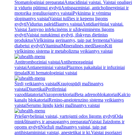
Stomatologiniai preparatai
Antacidiniai vaistai. Vaistai opaligei
ir vidurių pūtimui gydyti
Antispazminiai, anticholinerginiai ir
motoriką reguliuojantys vaistai
Pykinimą ir vėmimą
slopinantys vaistai
Vaistai tulžies ir kepenų ligoms
gydyti
Vidurius paleidžiantys vaistai
Antidiarėjiniai vaistai.
Vaistai žarnyno infekcinėms ir uždegiminėms ligoms
gydyti
Vaistai nutukimui gydyti, išskyrus dietinius
produktus
Virškinimą gerinantys, taip pat fermentai
Vaistai
diabetui gydyti
Vitaminai
Mineralinės medžiagos
Kiti
virškinimo sistemą ir metabolizmą veikiantys vaistai
Antitromboziniai vaistai
Antihemoraginiai
vaistai
Antianeminiai vaistai
Plazmos pakaitalai ir infuziniai
tirpalai
Kiti hematologiniai vaistai
Širdį veikiantys vaistai
Kraujospūdį mažinantys
vaistai
Diuretikai
Periferiniai
vazodilatatoriai
Vazoprotektoriai
Beta adrenoblokatoriai
Kalcio
kanalų blokatoriai
Renino-angiotenzino sistemą veikiantys
vaistai
Serumo lipidų kiekį mažinantys vaistai
Priešgrybeliniai vaistai, vartojami odos ligoms gydyti
Odą
minkštinantys ir apsaugantys preparatai
Vaistai žaizdoms ir
opoms gydyti
Niežulį mažinantys vaistai, taip pat
antihistamininiai vaistai, anestetikai ir kt.
Vaistai psoriazei