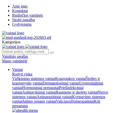
Apie mus
Kontaktai
Budinčios vaistinės
Skubi pagalba
Gydytojams
Kategorijos
Vaistinių sąrašas
Mano vaistinėlė
Vaistai
Rodyti viską
Virškinimo sistemos vaistai
Kraujotakos vaistai
Širdies ir
kraujagyslių vaistai
Dermatologiniai vaistai
Urogenitaliniai
vaistai
Hormoniniai preparatai
Priešinfekciniai
vaistai
Antinavikiniai vaistai
Raumenų ir skeleto vaistai
Nervų
sistemos vaistai
Antiparazitiniai vaistai
Kvėpavimo sistemos
vaistai
Jutimo organų vaistai
Vakcinos
Homeopatiniai
Kiti
preparatai