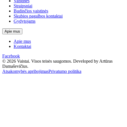
Vaistinės
Straipsniai
Budinčios vaistinės
Skubios pagalbos kontaktai
Gydytojams
Apie mus
Apie mus
Kontaktai
Facebook
© 2026 Vaistai. Visos teisės saugomos.
Developed by Artūras
Damaševičius.
Atsakomybės apribojimas
Privatumo politika