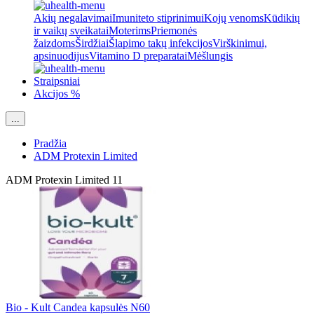
Akių negalavimai
Imuniteto stiprinimui
Kojų venoms
Kūdikių
ir vaikų sveikatai
Moterims
Priemonės
žaizdoms
Širdžiai
Šlapimo takų infekcijos
Virškinimui,
apsinuodijus
Vitamino D preparatai
Mėšlungis
Straipsniai
Akcijos %
...
Pradžia
ADM Protexin Limited
ADM Protexin Limited
11
Bio - Kult Candea kapsulės N60