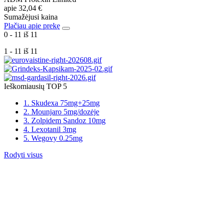
apie
32,04 €
Sumažėjusi kaina
Plačiau apie prekę
0 - 11 iš 11
1 - 11 iš 11
Ieškomiausių TOP 5
1. Skudexa 75mg+25mg
2. Mounjaro 5mg/dozėje
3. Zolpidem Sandoz 10mg
4. Lexotanil 3mg
5. Wegovy 0.25mg
Rodyti visus