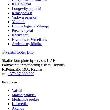
KET bilietai
Longevity papildai
farmapedia.lt
Vadovų paieška
32balti.lt
Burnos higiena Vilniuje
Prezervatyvai
lubrikantai
Higienos pažymėjimas
Artdentistry klinika
Skaitos kompiuterių servisas UAB
Farmacinių informacinių sistemų skyrius
K.Petrausko 19A, Kaunas
tel:
+370 37 330 220
Produktai
Vaistai
Maisto papildai
Medicinos prekės
Kosmetika
Akcijos