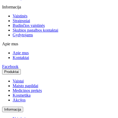
Informacija
Vaistinės
Straipsniai
Budinčios vaistinės
Skubios pagalbos kontaktai
Gydytojams
Apie mus
Apie mus
Kontaktai
Facebook
Produktai
Vaistai
Maisto papildai
Medicinos prekės
Kosmetika
Akcijos
Informacija