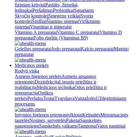
fiziniam krūviui
Pastilės, žirneliai,
ledinukai
Peršalimas
Probiotikai
Sąnariams
Skysčių kontrolei
Smegenų veiklai
Svorio
kontrolei
Širdžiai
Šlapimo sistemai
Virškinimo
sistemai
Vitaminai ir mineralai
Vitamino A preparatai
Vitamino C preparatai
Vitamino D
preparatai
Folio rūgštis (Vitaminas B9)
Geležies preparatai
Jodo preparatai
Kalcio preparatai
Magnio
preparatai
Medicinos prekės
Rodyti viską
Asmens higienos prekės
Asmens apsaugos
priemonės
Dezinfekcija
Ligonių priežiūra ir
reabilitacija
Medicinos technika
Odos priežiūra ir
regeneracija
Optikos
prekės
Peršalus
Testai
Tvarsliava
Vaistažolės
Uždegiminiams
procesams
Intymios higienos priemonės
Įklotai
Kelnaitės
Menstruacinės
taurelės
Nosinės, servetėlės
Paketai
Sauskelnės
suaugusiems
Sauskelnės vaikams
Tamponai
Vatos gaminiai
Apranga, antbačiai
Kaukės
Pirštinės,