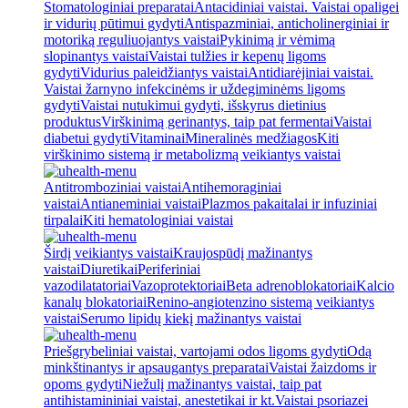
Stomatologiniai preparatai
Antacidiniai vaistai. Vaistai opaligei
ir vidurių pūtimui gydyti
Antispazminiai, anticholinerginiai ir
motoriką reguliuojantys vaistai
Pykinimą ir vėmimą
slopinantys vaistai
Vaistai tulžies ir kepenų ligoms
gydyti
Vidurius paleidžiantys vaistai
Antidiarėjiniai vaistai.
Vaistai žarnyno infekcinėms ir uždegiminėms ligoms
gydyti
Vaistai nutukimui gydyti, išskyrus dietinius
produktus
Virškinimą gerinantys, taip pat fermentai
Vaistai
diabetui gydyti
Vitaminai
Mineralinės medžiagos
Kiti
virškinimo sistemą ir metabolizmą veikiantys vaistai
Antitromboziniai vaistai
Antihemoraginiai
vaistai
Antianeminiai vaistai
Plazmos pakaitalai ir infuziniai
tirpalai
Kiti hematologiniai vaistai
Širdį veikiantys vaistai
Kraujospūdį mažinantys
vaistai
Diuretikai
Periferiniai
vazodilatatoriai
Vazoprotektoriai
Beta adrenoblokatoriai
Kalcio
kanalų blokatoriai
Renino-angiotenzino sistemą veikiantys
vaistai
Serumo lipidų kiekį mažinantys vaistai
Priešgrybeliniai vaistai, vartojami odos ligoms gydyti
Odą
minkštinantys ir apsaugantys preparatai
Vaistai žaizdoms ir
opoms gydyti
Niežulį mažinantys vaistai, taip pat
antihistamininiai vaistai, anestetikai ir kt.
Vaistai psoriazei