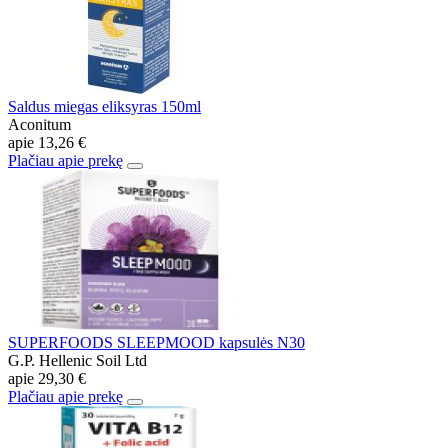
Saldus miegas eliksyras 150ml
Aconitum
apie
13,26 €
Plačiau apie prekę
SUPERFOODS SLEEPMOOD kapsulės N30
G.P. Hellenic Soil Ltd
apie
29,30 €
Plačiau apie prekę