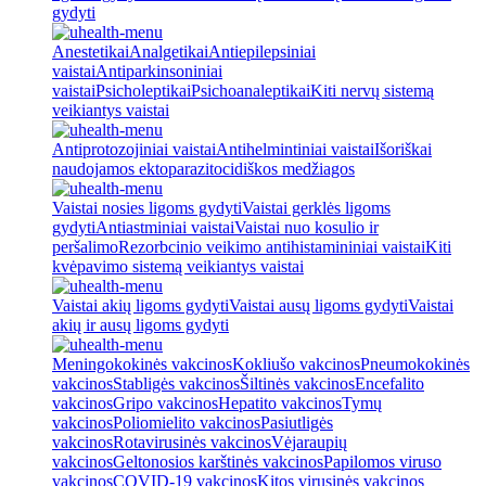
gydyti
Anestetikai
Analgetikai
Antiepilepsiniai
vaistai
Antiparkinsoniniai
vaistai
Psicholeptikai
Psichoanaleptikai
Kiti nervų sistemą
veikiantys vaistai
Antiprotozojiniai vaistai
Antihelmintiniai vaistai
Išoriškai
naudojamos ektoparazitocidiškos medžiagos
Vaistai nosies ligoms gydyti
Vaistai gerklės ligoms
gydyti
Antiastminiai vaistai
Vaistai nuo kosulio ir
peršalimo
Rezorbcinio veikimo antihistamininiai vaistai
Kiti
kvėpavimo sistemą veikiantys vaistai
Vaistai akių ligoms gydyti
Vaistai ausų ligoms gydyti
Vaistai
akių ir ausų ligoms gydyti
Meningokokinės vakcinos
Kokliušo vakcinos
Pneumokokinės
vakcinos
Stabligės vakcinos
Šiltinės vakcinos
Encefalito
vakcinos
Gripo vakcinos
Hepatito vakcinos
Tymų
vakcinos
Poliomielito vakcinos
Pasiutligės
vakcinos
Rotavirusinės vakcinos
Vėjaraupių
vakcinos
Geltonosios karštinės vakcinos
Papilomos viruso
vakcinos
COVID-19 vakcinos
Kitos virusinės vakcinos