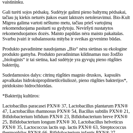
vaistininku.
Gali turėti sojos pėdsakų. Sudėtyje galimi pieno baltymų pėdsakai,
tačiau jų kiekis neturės įtakos esant laktozės netoleravimui. Bio-Kult
Migrea galima vartoti nėštumo metu, tačiau prieš vartojimą
rekomenduojama pasitarti su gydytoju. Neviršyti nustatytos
rekomenduojamos dozės. Maisto papildas nėra maisto pakaitalas.
Svarbu įvairi ir subalansuota mityba ir sveikas gyvenimo būdas.
Produkto pavadinime naudojamas „Bio“ nėra sietinas su ekologine
produkto gamyba. Produkto pavadinimas kildinamas nuo žodžio
„biologinis“ ir tai sietina, kad sudėtyje yra gyvųjų pieno rūgšties
bakterijų.
Sudedamosios dalys: citrinų rūgšties magnio druskos, kapsulės
apvalkalas hidroksipropilmetilceliuliozė, pieno rūgšties bakterijos*,
piridoksino hidrochloridas.
*Bakterijų kultūros:
Lactobacillus paracasei PXN® 37, Lactobacillus plantarum PXN®
47, Lactobacillus rhamnosus PXN® 54, Bacillus subtilis PXN® 21,
Bifidobacterium bifidum PXN® 23, Bifidobacterium breve PXN®
25, Bifidobacterium longum PXN® 30, Lactobacillus helveticus
PXN® 35, Lactococcus lactis ssp. lactis PXN® 63, Streptococcus
thermophilus PXN® 66, Bifidobacterium infantis PXN® 27,