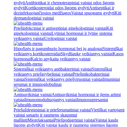
gydyti
Antibiotikai ir chemoterapiniai vaistai odos ligoms
gydyti
Kortikosteroidai odos ligoms gydyti
Antiseptikai ir
dezinfekuojančiosios medžiagos
Vaistai spuogams gydyti
Kiti
dermatologiniai vaistai
Priešinfekciniai ir antiseptiniai ginekologiniai vaistai
Kiti
ginekologiniai vaistai
Lytiniai hormonai ir lytinę sistemą
veikiantys vaistai
Urologiniai vaistai
Hipofizės ir pagumburio hormonai bei jų analogai
Sistemiškai
veikiantys kortikosteroidai
Skydliaukę veikiantys vaistai
Kasos
hormonai
Kalcio apykaitą veikiantys vaistai
Sistemiškai veikiantys antibakteriniai vaistai
Sistemiškai
veikiantys priešgrybeliniai vaistai
Priešmikobakteriniai
vaistai
Sistemiškai veikiantys priešvirusiniai vaistai
Imuniniai
serumai ir imunoglobulinai
Antinavikiniai vaistai
Antinavikiniai hormonai ir jiems artimi
vaistai
Imunomoduliuojantys vaistai
Imunosupresantai
Priešuždegiminiai ir priešreumatiniai vaistai
Vietiškai vartojami
vaistai sąnarių ir raumenų skausmui
malšinti
Miorelaksantai
Priešpodagriniai vaistai
Vaistai kaulų
ligoms gydyti
Kiti vaistai kaulų ir raumenų sistemos ligoms