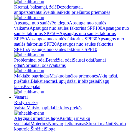
Kremai, balzamai, želė
Dezodorantai,
antiperspirantai
Šveitikliai
Pėdų priežiūros priemonės
Apsauga nuo saulės
Po įdegio
Apsauga nuo saulės
vaikams
Apsaugos nuo saulės faktorius SPF100
Apsaugos nuo
saulės faktorius SPF50+
Apsaugos nuo saulės faktorius
SPF50
Apsaugos nuo saulės faktorius SPF30
Apsaugos nuo
saulės faktorius SPF20
Apsaugos nuo saulės faktorius
SPF15
Apsaugos nuo saulės faktorius SPF10
Probleminei odai
Brandžiai odai
Sausai odai
Jaunai
odai
Normaliai odai
Vaikams
Makiažo pagrindas
Maskuojančios priemonės
Akių tušai,
pieštukai
Blakstienoms
Lūpų dažai ir blizgesiai
Nagų
lakas
Kvepalai
Vasarai
Rodyti viską
Vaistai
Maisto papildai ir kitos prekės
Alergija
Kirmėlinės ligos
Kūdikių ir vaikų
sveikatai
Moterims
Nuovargis
Skausmas
Stresui mažinti
Svorio
kontrolei
Širdžiai
Sloga