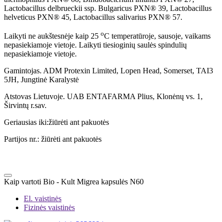
Lactobacillus delbrueckii ssp. Bulgaricus PXN® 39, Lactobacillus
helveticus PXN® 45, Lactobacillus salivarius PXN® 57.
o
Laikyti ne aukštesnėje kaip 25
C temperatūroje, sausoje, vaikams
nepasiekiamoje vietoje. Laikyti tiesioginių saulės spindulių
nepasiekiamoje vietoje.
Gamintojas. ADM Protexin Limited, Lopen Head, Somerset, TAI3
5JH, Jungtinė Karalystė
Atstovas Lietuvoje. UAB ENTAFARMA Plius, Klonėnų vs. 1,
Širvintų r.sav.
Geriausias iki:žiūrėti ant pakuotės
Partijos nr.: žiūrėti ant pakuotės
Kaip vartoti Bio - Kult Migrea kapsulės N60
El. vaistinės
Fizinės vaistinės