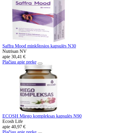
Saffra Mood minkštosios kapsulės N30
Nutrisan NV
apie
30,41 €
Plačiau apie prekę
ECOSH Miego kompleksas kapsulės N90
Ecosh Life
apie
40,97 €
Plačiau apie prekę