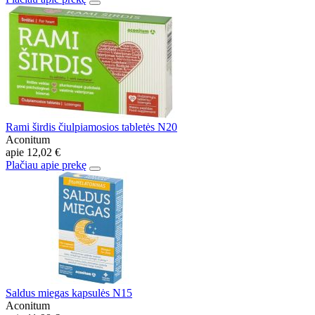
Rami širdis čiulpiamosios tabletės N20
Aconitum
apie
12,02 €
Plačiau apie prekę
Saldus miegas kapsulės N15
Aconitum