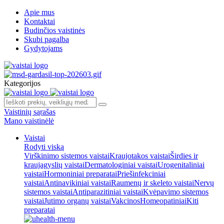
Apie mus
Kontaktai
Budinčios vaistinės
Skubi pagalba
Gydytojams
Kategorijos
Vaistinių sąrašas
Mano vaistinėlė
Vaistai
Rodyti viską
Virškinimo sistemos vaistai
Kraujotakos vaistai
Širdies ir
kraujagyslių vaistai
Dermatologiniai vaistai
Urogenitaliniai
vaistai
Hormoniniai preparatai
Priešinfekciniai
vaistai
Antinavikiniai vaistai
Raumenų ir skeleto vaistai
Nervų
sistemos vaistai
Antiparazitiniai vaistai
Kvėpavimo sistemos
vaistai
Jutimo organų vaistai
Vakcinos
Homeopatiniai
Kiti
preparatai