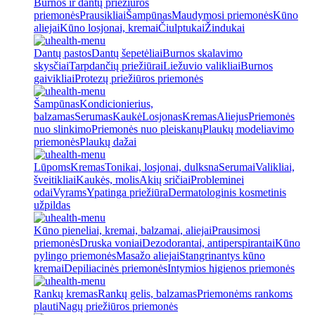
Burnos ir dantų priežiūros
priemonės
Prausikliai
Šampūnas
Maudymosi priemonės
Kūno
aliejai
Kūno losjonai, kremai
Čiulptukai
Žindukai
Dantų pastos
Dantų šepetėliai
Burnos skalavimo
skysčiai
Tarpdančių priežiūrai
Liežuvio valikliai
Burnos
gaivikliai
Protezų priežiūros priemonės
Šampūnas
Kondicionierius,
balzamas
Serumas
Kaukė
Losjonas
Kremas
Aliejus
Priemonės
nuo slinkimo
Priemonės nuo pleiskanų
Plaukų modeliavimo
priemonės
Plaukų dažai
Lūpoms
Kremas
Tonikai, losjonai, dulksna
Serumai
Valikliai,
šveitikliai
Kaukės, molis
Akių sričiai
Probleminei
odai
Vyrams
Ypatinga priežiūra
Dermatologinis kosmetinis
užpildas
Kūno pieneliai, kremai, balzamai, aliejai
Prausimosi
priemonės
Druska voniai
Dezodorantai, antiperspirantai
Kūno
pylingo priemonės
Masažo aliejai
Stangrinantys kūno
kremai
Depiliacinės priemonės
Intymios higienos priemonės
Rankų kremas
Rankų gelis, balzamas
Priemonėms rankoms
plauti
Nagų priežiūros priemonės