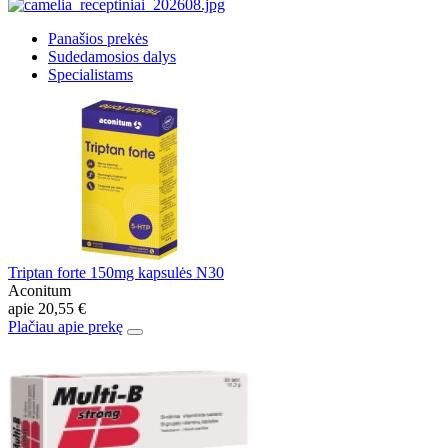
Panašios prekės
Sudedamosios dalys
Specialistams
Triptan forte 150mg kapsulės N30
Aconitum
apie
20,55 €
Plačiau apie prekę