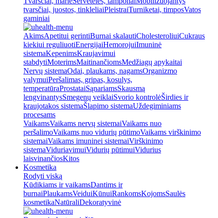
Tvarsčiai, marlė
Servetėlės, tamponai
Mobilizuojantys
tvarsčiai, juostos, tinkleliai
Pleistrai
Turniketai, timpos
Vatos
gaminiai
Akims
Apetitui gerinti
Burnai skalauti
Cholesteroliui
Cukraus
kiekiui reguliuoti
Energijai
Hemorojui
Imuninė
sistema
Kepenims
Kraujavimui
stabdyti
Moterims
Maitinančioms
Medžiagų apykaitai
Nervų sistema
Odai, plaukams, nagams
Organizmo
valymui
Peršalimas, gripas, kosulys,
temperatūra
Prostatai
Sąnariams
Skausmą
lengvinantys
Smegenų veiklai
Svorio kontrolė
Širdies ir
kraujotakos sistema
Šlapimo sistema
Uždegiminiams
procesams
Vaikams
Vaikams nervų sistemai
Vaikams nuo
peršalimo
Vaikams nuo vidurių pūtimo
Vaikams virškinimo
sistemai
Vaikams imuninei sistemai
Virškinimo
sistema
Viduriavimui
Vidurių pūtimui
Vidurius
laisvinančios
Kitos
Kosmetika
Rodyti viską
Kūdikiams ir vaikams
Dantims ir
burnai
Plaukams
Veidui
Kūnui
Rankoms
Kojoms
Saulės
kosmetika
Natūrali
Dekoratyvinė