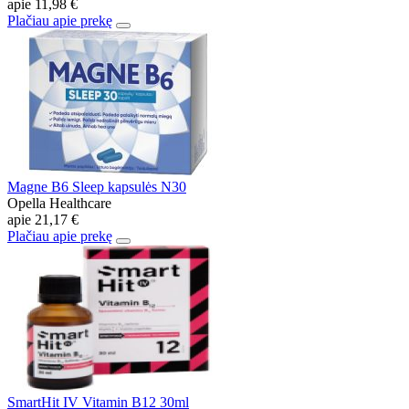
apie
11,98 €
Plačiau apie prekę
Magne B6 Sleep kapsulės N30
Opella Healthcare
apie
21,17 €
Plačiau apie prekę
SmartHit IV Vitamin B12 30ml