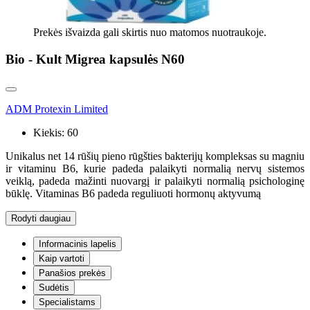
Prekės išvaizda gali skirtis nuo matomos nuotraukoje.
Bio - Kult Migrea kapsulės N60
ADM Protexin Limited
Kiekis:
60
Unikalus net 14 rūšių pieno rūgšties bakterijų kompleksas su magniu
ir vitaminu B6, kurie padeda palaikyti normalią nervų sistemos
veiklą, padeda mažinti nuovargį ir palaikyti normalią psichologinę
būklę. Vitaminas B6 padeda reguliuoti hormonų aktyvumą
Rodyti daugiau
Informacinis lapelis
Kaip vartoti
Panašios prekės
Sudėtis
Specialistams