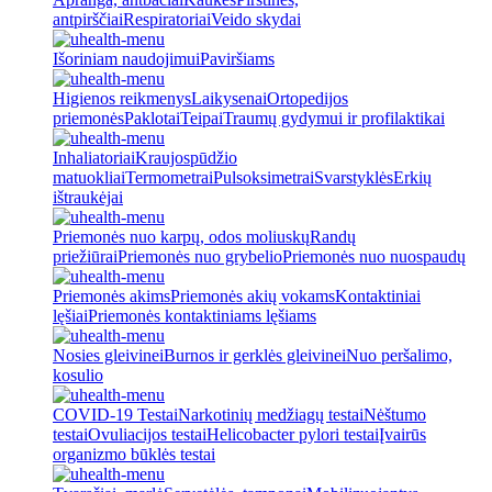
antpirščiai
Respiratoriai
Veido skydai
Išoriniam naudojimui
Paviršiams
Higienos reikmenys
Laikysenai
Ortopedijos
priemonės
Paklotai
Teipai
Traumų gydymui ir profilaktikai
Inhaliatoriai
Kraujospūdžio
matuokliai
Termometrai
Pulsoksimetrai
Svarstyklės
Erkių
ištraukėjai
Priemonės nuo karpų, odos moliuskų
Randų
priežiūrai
Priemonės nuo grybelio
Priemonės nuo nuospaudų
Priemonės akims
Priemonės akių vokams
Kontaktiniai
lęšiai
Priemonės kontaktiniams lęšiams
Nosies gleivinei
Burnos ir gerklės gleivinei
Nuo peršalimo,
kosulio
COVID-19 Testai
Narkotinių medžiagų testai
Nėštumo
testai
Ovuliacijos testai
Helicobacter pylori testai
Įvairūs
organizmo būklės testai