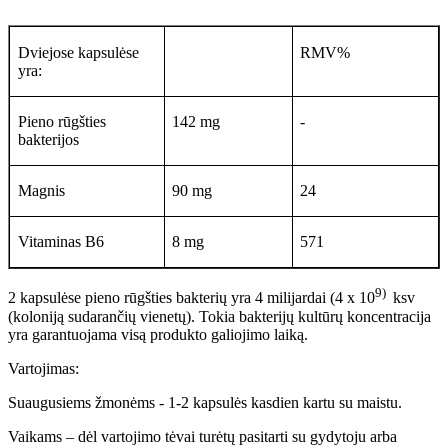
Dviejose kapsulėse
RMV%
yra:
Pieno rūgšties
142 mg
-
bakterijos
Magnis
90 mg
24
Vitaminas B6
8 mg
571
9)
2 kapsulėse pieno rūgšties bakterių yra 4 milijardai (4 x 10
ksv
(koloniją sudarančių vienetų). Tokia bakterijų kultūrų koncentracija
yra garantuojama visą produkto galiojimo laiką.
Vartojimas:
Suaugusiems žmonėms - 1-2 kapsulės kasdien kartu su maistu.
Vaikams – dėl vartojimo tėvai turėtų pasitarti su gydytoju arba