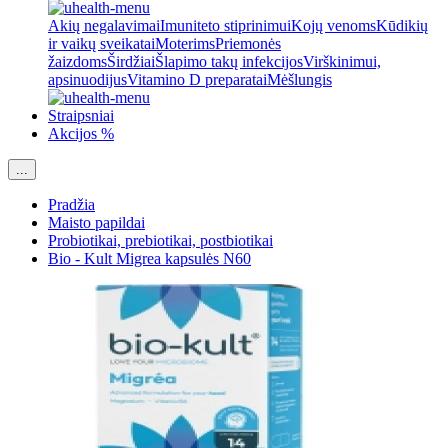
Akių negalavimai
Imuniteto stiprinimui
Kojų venoms
Kūdikių
ir vaikų sveikatai
Moterims
Priemonės
žaizdoms
Širdžiai
Šlapimo takų infekcijos
Virškinimui,
apsinuodijus
Vitamino D preparatai
Mėšlungis
Straipsniai
Akcijos %
...
Pradžia
Maisto papildai
Probiotikai, prebiotikai, postbiotikai
Bio - Kult Migrea kapsulės N60