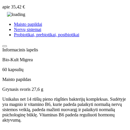
apie
35,42 €
Maisto papildai
Nervų sistemai
Probiotikai, prebiotikai, postbiotikai
Informacinis lapelis
Bio-Kult Migrea
60 kapsulių
Maisto papildas
Grynasis svoris 27,6 g
Unikalus net 14 rūšių pieno rūgšties bakterijų kompleksas. Sudėtyje
yra magnio ir vitamino B6, kurie padeda palaikyti normalią nervų
sistemos veiklą, padeda mažinti nuovargį ir palaikyti normalią
psichologinę būklę. Vitaminas B6 padeda reguliuoti hormonų
aktyvumą.