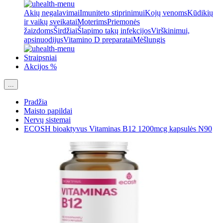
Akių negalavimai
Imuniteto stiprinimui
Kojų venoms
Kūdikių
ir vaikų sveikatai
Moterims
Priemonės
žaizdoms
Širdžiai
Šlapimo takų infekcijos
Virškinimui,
apsinuodijus
Vitamino D preparatai
Mėšlungis
Straipsniai
Akcijos %
...
Pradžia
Maisto papildai
Nervų sistemai
ECOSH bioaktyvus Vitaminas B12 1200mcg kapsulės N90