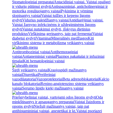
Stomatologiniai preparatai
Antacidiniai vaistai. Vaistai opaligei
ir vidurių pūtimui gydyti
Antispazminiai, anticholinerginiai ir
motoriką reguliuojantys vaistai
Pykinimą ir vėmimą
slopinantys vaistai
Vaistai tulžies ir kepenų ligoms
gydyti
Vidurius paleidžiantys vaistai
Antidiarėjiniai vaistai.
Vaistai žarnyno infekcinėms ir uždegiminėms ligoms
gydyti
Vaistai nutukimui gydyti, išskyrus dietinius
produktus
Virškinimą gerinantys, taip pat fermentai
Vaistai
diabetui gydyti
Vitaminai
Mineralinės medžiagos
Kiti
virškinimo sistemą ir metabolizmą veikiantys vaistai
Antitromboziniai vaistai
Antihemoraginiai
vaistai
Antianeminiai vaistai
Plazmos pakaitalai ir infuziniai
tirpalai
Kiti hematologiniai vaistai
Širdį veikiantys vaistai
Kraujospūdį mažinantys
vaistai
Diuretikai
Periferiniai
vazodilatatoriai
Vazoprotektoriai
Beta adrenoblokatoriai
Kalcio
kanalų blokatoriai
Renino-angiotenzino sistemą veikiantys
vaistai
Serumo lipidų kiekį mažinantys vaistai
Priešgrybeliniai vaistai, vartojami odos ligoms gydyti
Odą
minkštinantys ir apsaugantys preparatai
Vaistai žaizdoms ir
opoms gydyti
Niežulį mažinantys vaistai, taip pat
antihistamininiai vaistai, anestetikai ir kt.
Vaistai psoriazei