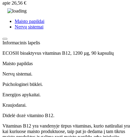
apie
26,56 €
Maisto papildai
Nervų sistemai
Informacinis lapelis
ECOSH bioaktyvus vitaminas B12, 1200 µg, 90 kapsulių
Maisto papildas
Nervų sistemai.
Psichologinei būklei.
Energijos apykaitai.
Kraujodarai.
Didelė dozė vitamino B12.
Vitaminas B12 yra vandenyje tirpus vitaminas, kurio natūraliai yra
kai kuriuose maisto produktuose, taip pat jo dedama į tam tikrus
maisto produktus ir galima rasti maisto papildų arba injekcijų