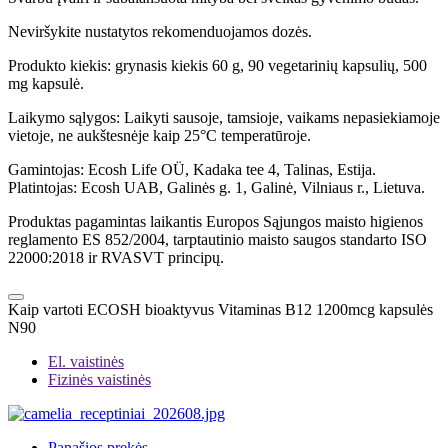
Neviršykite nustatytos rekomenduojamos dozės.
Produkto kiekis: grynasis kiekis 60 g, 90 vegetarinių kapsulių, 500
mg kapsulė.
Laikymo sąlygos: Laikyti sausoje, tamsioje, vaikams nepasiekiamoje
vietoje, ne aukštesnėje kaip 25°C temperatūroje.
Gamintojas: Ecosh Life OÜ, Kadaka tee 4, Talinas, Estija.
Platintojas: Ecosh UAB, Galinės g. 1, Galinė, Vilniaus r., Lietuva.
Produktas pagamintas laikantis Europos Sąjungos maisto higienos
reglamento ES 852/2004, tarptautinio maisto saugos standarto ISO
22000:2018 ir RVASVT principų.
Kaip vartoti ECOSH bioaktyvus Vitaminas B12 1200mcg kapsulės
N90
El. vaistinės
Fizinės vaistinės
Panašios prekės