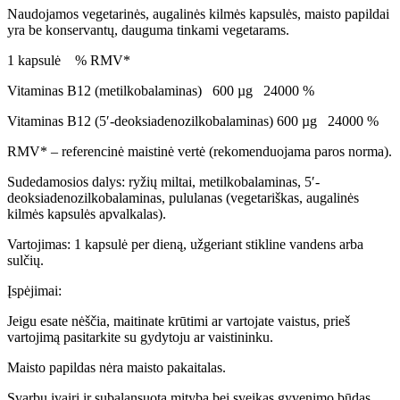
Naudojamos vegetarinės, augalinės kilmės kapsulės, maisto papildai
yra be konservantų, dauguma tinkami vegetarams.
1 kapsulė % RMV*
Vitaminas B12 (metilkobalaminas) 600 µg 24000 %
Vitaminas B12 (5′-deoksiadenozilkobalaminas) 600 µg 24000 %
RMV* – referencinė maistinė vertė (rekomenduojama paros norma).
Sudedamosios dalys: ryžių miltai, metilkobalaminas, 5′-
deoksiadenozilkobalaminas, pululanas (vegetariškas, augalinės
kilmės kapsulės apvalkalas).
Vartojimas: 1 kapsulė per dieną, užgeriant stikline vandens arba
sulčių.
Įspėjimai:
Jeigu esate nėščia, maitinate krūtimi ar vartojate vaistus, prieš
vartojimą pasitarkite su gydytoju ar vaistininku.
Maisto papildas nėra maisto pakaitalas.
Svarbu įvairi ir subalansuota mityba bei sveikas gyvenimo būdas.