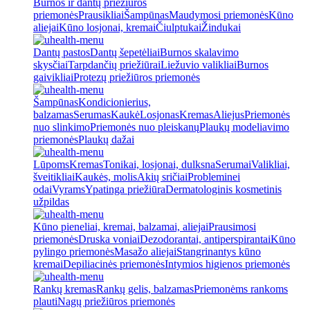
Burnos ir dantų priežiūros
priemonės
Prausikliai
Šampūnas
Maudymosi priemonės
Kūno
aliejai
Kūno losjonai, kremai
Čiulptukai
Žindukai
Dantų pastos
Dantų šepetėliai
Burnos skalavimo
skysčiai
Tarpdančių priežiūrai
Liežuvio valikliai
Burnos
gaivikliai
Protezų priežiūros priemonės
Šampūnas
Kondicionierius,
balzamas
Serumas
Kaukė
Losjonas
Kremas
Aliejus
Priemonės
nuo slinkimo
Priemonės nuo pleiskanų
Plaukų modeliavimo
priemonės
Plaukų dažai
Lūpoms
Kremas
Tonikai, losjonai, dulksna
Serumai
Valikliai,
šveitikliai
Kaukės, molis
Akių sričiai
Probleminei
odai
Vyrams
Ypatinga priežiūra
Dermatologinis kosmetinis
užpildas
Kūno pieneliai, kremai, balzamai, aliejai
Prausimosi
priemonės
Druska voniai
Dezodorantai, antiperspirantai
Kūno
pylingo priemonės
Masažo aliejai
Stangrinantys kūno
kremai
Depiliacinės priemonės
Intymios higienos priemonės
Rankų kremas
Rankų gelis, balzamas
Priemonėms rankoms
plauti
Nagų priežiūros priemonės