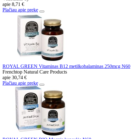
apie
8,71 €
Plačiau apie prekę
ROYAL GREEN Vitaminas B12 metilkobalaminas 250mcg N60
Frenchtop Natural Care Products
apie
30,74 €
Plačiau apie prekę