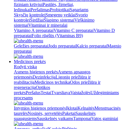
fiziniam krūviui
Pastilės, žirneliai,
ledinukai
Peršalimas
Probiotikai
Sąnariams
Skysčių kontrolei
Smegenų veiklai
Svorio
kontrolei
Širdžiai
Šlapimo sistemai
Virškinimo
sistemai
Vitaminai ir mineralai
Vitamino A preparatai
Vitamino C preparatai
Vitamino D
preparatai
Folio rūgštis (Vitaminas B9)
Geležies preparatai
Jodo preparatai
Kalcio preparatai
Magnio
preparatai
Medicinos prekės
Rodyti viską
Asmens higienos prekės
Asmens apsaugos
priemonės
Dezinfekcija
Ligonių priežiūra ir
reabilitacija
Medicinos technika
Odos priežiūra ir
regeneracija
Optikos
prekės
Peršalus
Testai
Tvarsliava
Vaistažolės
Uždegiminiams
procesams
Intymios higienos priemonės
Įklotai
Kelnaitės
Menstruacinės
taurelės
Nosinės, servetėlės
Paketai
Sauskelnės
suaugusiems
Sauskelnės vaikams
Tamponai
Vatos gaminiai
Apranga, antbačiai
Kaukės
Pirštinės,