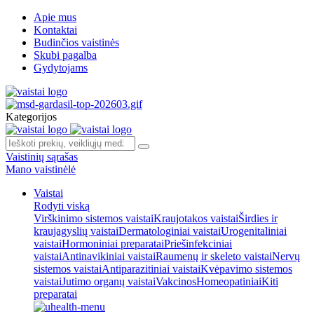
Apie mus
Kontaktai
Budinčios vaistinės
Skubi pagalba
Gydytojams
Kategorijos
Vaistinių sąrašas
Mano vaistinėlė
Vaistai
Rodyti viską
Virškinimo sistemos vaistai
Kraujotakos vaistai
Širdies ir
kraujagyslių vaistai
Dermatologiniai vaistai
Urogenitaliniai
vaistai
Hormoniniai preparatai
Priešinfekciniai
vaistai
Antinavikiniai vaistai
Raumenų ir skeleto vaistai
Nervų
sistemos vaistai
Antiparazitiniai vaistai
Kvėpavimo sistemos
vaistai
Jutimo organų vaistai
Vakcinos
Homeopatiniai
Kiti
preparatai