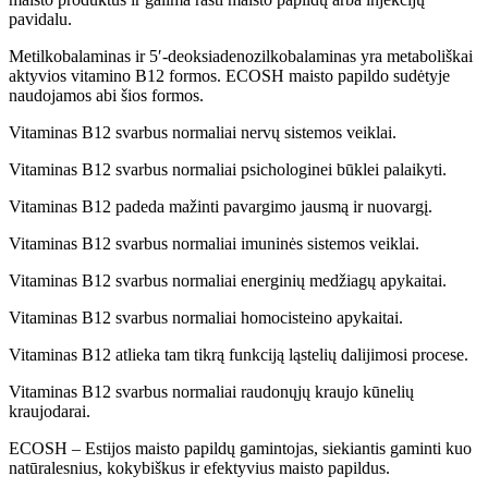
pavidalu.
Metilkobalaminas ir 5′-deoksiadenozilkobalaminas yra metaboliškai
aktyvios vitamino B12 formos. ECOSH maisto papildo sudėtyje
naudojamos abi šios formos.
Vitaminas B12 svarbus normaliai nervų sistemos veiklai.
Vitaminas B12 svarbus normaliai psichologinei būklei palaikyti.
Vitaminas B12 padeda mažinti pavargimo jausmą ir nuovargį.
Vitaminas B12 svarbus normaliai imuninės sistemos veiklai.
Vitaminas B12 svarbus normaliai energinių medžiagų apykaitai.
Vitaminas B12 svarbus normaliai homocisteino apykaitai.
Vitaminas B12 atlieka tam tikrą funkciją ląstelių dalijimosi procese.
Vitaminas B12 svarbus normaliai raudonųjų kraujo kūnelių
kraujodarai.
ECOSH – Estijos maisto papildų gamintojas, siekiantis gaminti kuo
natūralesnius, kokybiškus ir efektyvius maisto papildus.