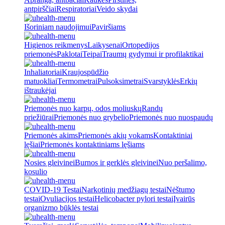
antpirščiai
Respiratoriai
Veido skydai
Išoriniam naudojimui
Paviršiams
Higienos reikmenys
Laikysenai
Ortopedijos
priemonės
Paklotai
Teipai
Traumų gydymui ir profilaktikai
Inhaliatoriai
Kraujospūdžio
matuokliai
Termometrai
Pulsoksimetrai
Svarstyklės
Erkių
ištraukėjai
Priemonės nuo karpų, odos moliuskų
Randų
priežiūrai
Priemonės nuo grybelio
Priemonės nuo nuospaudų
Priemonės akims
Priemonės akių vokams
Kontaktiniai
lęšiai
Priemonės kontaktiniams lęšiams
Nosies gleivinei
Burnos ir gerklės gleivinei
Nuo peršalimo,
kosulio
COVID-19 Testai
Narkotinių medžiagų testai
Nėštumo
testai
Ovuliacijos testai
Helicobacter pylori testai
Įvairūs
organizmo būklės testai