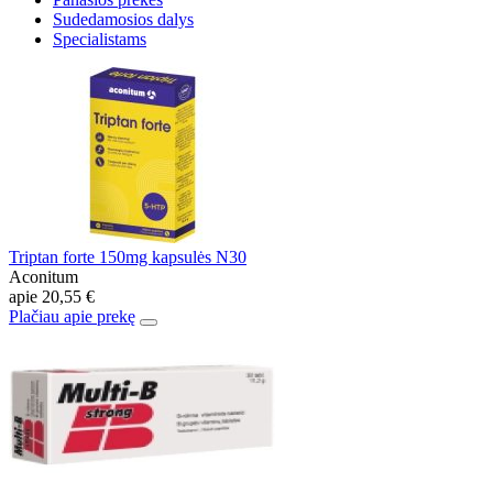
Sudedamosios dalys
Specialistams
Triptan forte 150mg kapsulės N30
Aconitum
apie
20,55 €
Plačiau apie prekę