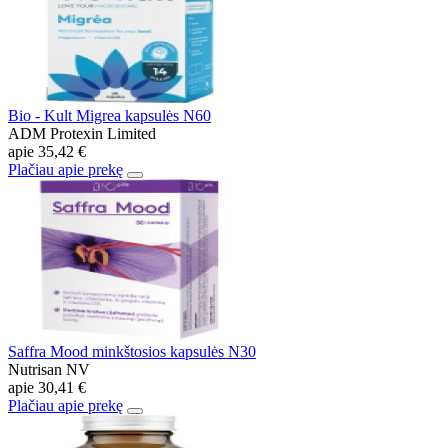
Bio - Kult Migrea kapsulės N60
ADM Protexin Limited
apie
35,42 €
Plačiau apie prekę
Saffra Mood minkštosios kapsulės N30
Nutrisan NV
apie
30,41 €
Plačiau apie prekę