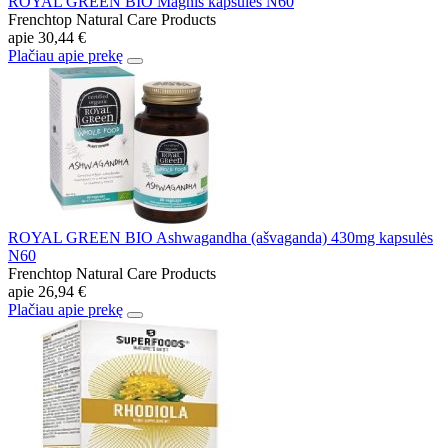
ROYAL GREEN BIO Magnis kapsulės N60
Frenchtop Natural Care Products
apie
30,44 €
Plačiau apie prekę
ROYAL GREEN BIO Ashwagandha (ašvaganda) 430mg kapsulės
N60
Frenchtop Natural Care Products
apie
26,94 €
Plačiau apie prekę