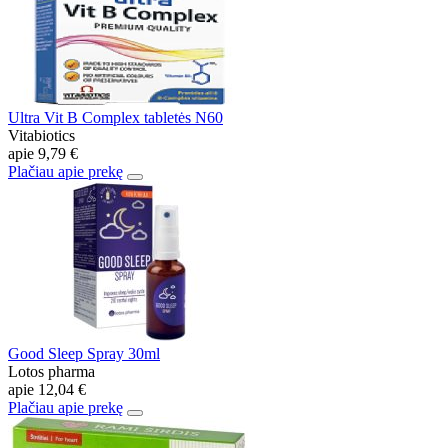
Ultra Vit B Complex tabletės N60
Vitabiotics
apie
9,79 €
Plačiau apie prekę
Good Sleep Spray 30ml
Lotos pharma
apie
12,04 €
Plačiau apie prekę