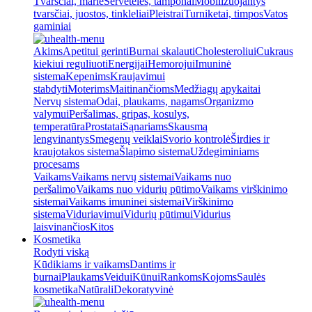
Tvarsčiai, marlė
Servetėlės, tamponai
Mobilizuojantys
tvarsčiai, juostos, tinkleliai
Pleistrai
Turniketai, timpos
Vatos
gaminiai
Akims
Apetitui gerinti
Burnai skalauti
Cholesteroliui
Cukraus
kiekiui reguliuoti
Energijai
Hemorojui
Imuninė
sistema
Kepenims
Kraujavimui
stabdyti
Moterims
Maitinančioms
Medžiagų apykaitai
Nervų sistema
Odai, plaukams, nagams
Organizmo
valymui
Peršalimas, gripas, kosulys,
temperatūra
Prostatai
Sąnariams
Skausmą
lengvinantys
Smegenų veiklai
Svorio kontrolė
Širdies ir
kraujotakos sistema
Šlapimo sistema
Uždegiminiams
procesams
Vaikams
Vaikams nervų sistemai
Vaikams nuo
peršalimo
Vaikams nuo vidurių pūtimo
Vaikams virškinimo
sistemai
Vaikams imuninei sistemai
Virškinimo
sistema
Viduriavimui
Vidurių pūtimui
Vidurius
laisvinančios
Kitos
Kosmetika
Rodyti viską
Kūdikiams ir vaikams
Dantims ir
burnai
Plaukams
Veidui
Kūnui
Rankoms
Kojoms
Saulės
kosmetika
Natūrali
Dekoratyvinė