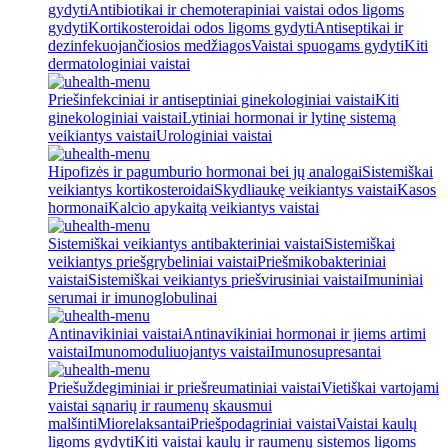
gydyti
Antibiotikai ir chemoterapiniai vaistai odos ligoms
gydyti
Kortikosteroidai odos ligoms gydyti
Antiseptikai ir
dezinfekuojančiosios medžiagos
Vaistai spuogams gydyti
Kiti
dermatologiniai vaistai
Priešinfekciniai ir antiseptiniai ginekologiniai vaistai
Kiti
ginekologiniai vaistai
Lytiniai hormonai ir lytinę sistemą
veikiantys vaistai
Urologiniai vaistai
Hipofizės ir pagumburio hormonai bei jų analogai
Sistemiškai
veikiantys kortikosteroidai
Skydliaukę veikiantys vaistai
Kasos
hormonai
Kalcio apykaitą veikiantys vaistai
Sistemiškai veikiantys antibakteriniai vaistai
Sistemiškai
veikiantys priešgrybeliniai vaistai
Priešmikobakteriniai
vaistai
Sistemiškai veikiantys priešvirusiniai vaistai
Imuniniai
serumai ir imunoglobulinai
Antinavikiniai vaistai
Antinavikiniai hormonai ir jiems artimi
vaistai
Imunomoduliuojantys vaistai
Imunosupresantai
Priešuždegiminiai ir priešreumatiniai vaistai
Vietiškai vartojami
vaistai sąnarių ir raumenų skausmui
malšinti
Miorelaksantai
Priešpodagriniai vaistai
Vaistai kaulų
ligoms gydyti
Kiti vaistai kaulų ir raumenų sistemos ligoms