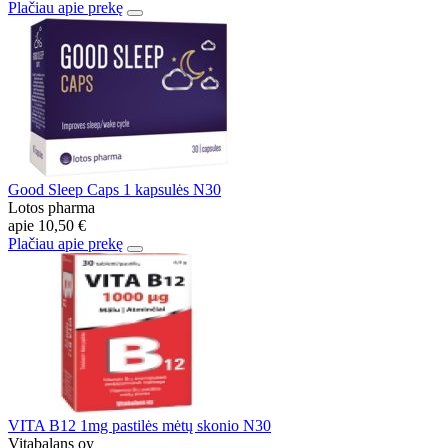
Plačiau apie prekę
Good Sleep Caps 1 kapsulės N30
Lotos pharma
apie
10,50 €
Plačiau apie prekę
VITA B12 1mg pastilės mėtų skonio N30
Vitabalans oy