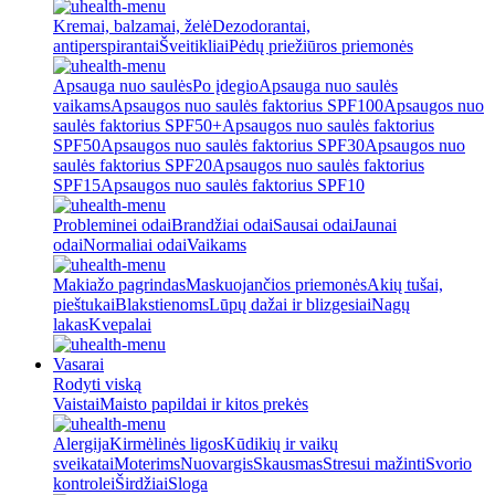
Kremai, balzamai, želė
Dezodorantai,
antiperspirantai
Šveitikliai
Pėdų priežiūros priemonės
Apsauga nuo saulės
Po įdegio
Apsauga nuo saulės
vaikams
Apsaugos nuo saulės faktorius SPF100
Apsaugos nuo
saulės faktorius SPF50+
Apsaugos nuo saulės faktorius
SPF50
Apsaugos nuo saulės faktorius SPF30
Apsaugos nuo
saulės faktorius SPF20
Apsaugos nuo saulės faktorius
SPF15
Apsaugos nuo saulės faktorius SPF10
Probleminei odai
Brandžiai odai
Sausai odai
Jaunai
odai
Normaliai odai
Vaikams
Makiažo pagrindas
Maskuojančios priemonės
Akių tušai,
pieštukai
Blakstienoms
Lūpų dažai ir blizgesiai
Nagų
lakas
Kvepalai
Vasarai
Rodyti viską
Vaistai
Maisto papildai ir kitos prekės
Alergija
Kirmėlinės ligos
Kūdikių ir vaikų
sveikatai
Moterims
Nuovargis
Skausmas
Stresui mažinti
Svorio
kontrolei
Širdžiai
Sloga