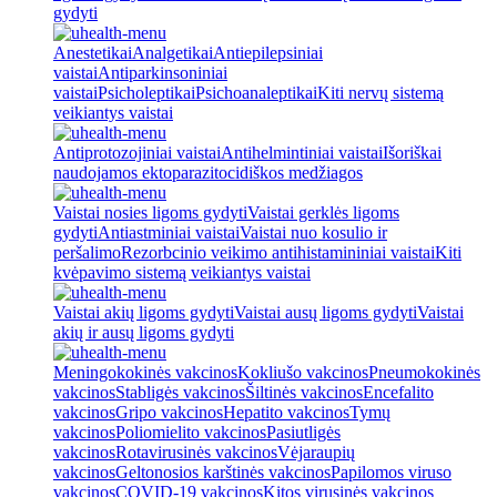
gydyti
Anestetikai
Analgetikai
Antiepilepsiniai
vaistai
Antiparkinsoniniai
vaistai
Psicholeptikai
Psichoanaleptikai
Kiti nervų sistemą
veikiantys vaistai
Antiprotozojiniai vaistai
Antihelmintiniai vaistai
Išoriškai
naudojamos ektoparazitocidiškos medžiagos
Vaistai nosies ligoms gydyti
Vaistai gerklės ligoms
gydyti
Antiastminiai vaistai
Vaistai nuo kosulio ir
peršalimo
Rezorbcinio veikimo antihistamininiai vaistai
Kiti
kvėpavimo sistemą veikiantys vaistai
Vaistai akių ligoms gydyti
Vaistai ausų ligoms gydyti
Vaistai
akių ir ausų ligoms gydyti
Meningokokinės vakcinos
Kokliušo vakcinos
Pneumokokinės
vakcinos
Stabligės vakcinos
Šiltinės vakcinos
Encefalito
vakcinos
Gripo vakcinos
Hepatito vakcinos
Tymų
vakcinos
Poliomielito vakcinos
Pasiutligės
vakcinos
Rotavirusinės vakcinos
Vėjaraupių
vakcinos
Geltonosios karštinės vakcinos
Papilomos viruso
vakcinos
COVID-19 vakcinos
Kitos virusinės vakcinos