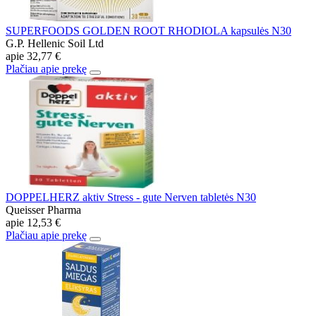
SUPERFOODS GOLDEN ROOT RHODIOLA kapsulės N30
G.P. Hellenic Soil Ltd
apie
32,77 €
Plačiau apie prekę
DOPPELHERZ aktiv Stress - gute Nerven tabletės N30
Queisser Pharma
apie
12,53 €
Plačiau apie prekę