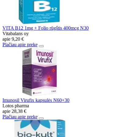
VITA B12 1mg + Folio rūgštis 400mcg N30
Vitabalans oy
apie
9,20 €
Plačiau apie prekę
Imunosil Virufix kapsulės N60+30
Lotos pharma
apie
28,38 €
Plačiau apie prekę