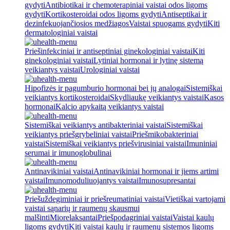
gydyti
Antibiotikai ir chemoterapiniai vaistai odos ligoms
gydyti
Kortikosteroidai odos ligoms gydyti
Antiseptikai ir
dezinfekuojančiosios medžiagos
Vaistai spuogams gydyti
Kiti
dermatologiniai vaistai
Priešinfekciniai ir antiseptiniai ginekologiniai vaistai
Kiti
ginekologiniai vaistai
Lytiniai hormonai ir lytinę sistemą
veikiantys vaistai
Urologiniai vaistai
Hipofizės ir pagumburio hormonai bei jų analogai
Sistemiškai
veikiantys kortikosteroidai
Skydliaukę veikiantys vaistai
Kasos
hormonai
Kalcio apykaitą veikiantys vaistai
Sistemiškai veikiantys antibakteriniai vaistai
Sistemiškai
veikiantys priešgrybeliniai vaistai
Priešmikobakteriniai
vaistai
Sistemiškai veikiantys priešvirusiniai vaistai
Imuniniai
serumai ir imunoglobulinai
Antinavikiniai vaistai
Antinavikiniai hormonai ir jiems artimi
vaistai
Imunomoduliuojantys vaistai
Imunosupresantai
Priešuždegiminiai ir priešreumatiniai vaistai
Vietiškai vartojami
vaistai sąnarių ir raumenų skausmui
malšinti
Miorelaksantai
Priešpodagriniai vaistai
Vaistai kaulų
ligoms gydyti
Kiti vaistai kaulų ir raumenų sistemos ligoms