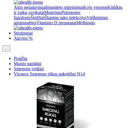
Akių negalavimai
Imuniteto stiprinimui
Kojų venoms
Kūdikių
ir vaikų sveikatai
Moterims
Priemonės
žaizdoms
Širdžiai
Šlapimo takų infekcijos
Virškinimui,
apsinuodijus
Vitamino D preparatai
Mėšlungis
Straipsniai
Akcijos %
...
Pradžia
Maisto papildai
Smegenų veiklai
Vironox Smegenų rūkas paketėliai N14