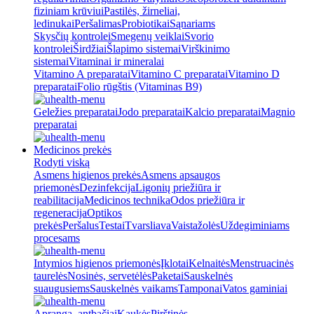
fiziniam krūviui
Pastilės, žirneliai,
ledinukai
Peršalimas
Probiotikai
Sąnariams
Skysčių kontrolei
Smegenų veiklai
Svorio
kontrolei
Širdžiai
Šlapimo sistemai
Virškinimo
sistemai
Vitaminai ir mineralai
Vitamino A preparatai
Vitamino C preparatai
Vitamino D
preparatai
Folio rūgštis (Vitaminas B9)
Geležies preparatai
Jodo preparatai
Kalcio preparatai
Magnio
preparatai
Medicinos prekės
Rodyti viską
Asmens higienos prekės
Asmens apsaugos
priemonės
Dezinfekcija
Ligonių priežiūra ir
reabilitacija
Medicinos technika
Odos priežiūra ir
regeneracija
Optikos
prekės
Peršalus
Testai
Tvarsliava
Vaistažolės
Uždegiminiams
procesams
Intymios higienos priemonės
Įklotai
Kelnaitės
Menstruacinės
taurelės
Nosinės, servetėlės
Paketai
Sauskelnės
suaugusiems
Sauskelnės vaikams
Tamponai
Vatos gaminiai
Apranga, antbačiai
Kaukės
Pirštinės,