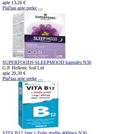
apie
13,26 €
Plačiau apie prekę
SUPERFOODS SLEEPMOOD kapsulės N30
G.P. Hellenic Soil Ltd
apie
29,30 €
Plačiau apie prekę
VITA B12 1mg + Folio rūgštis 400mcg N30