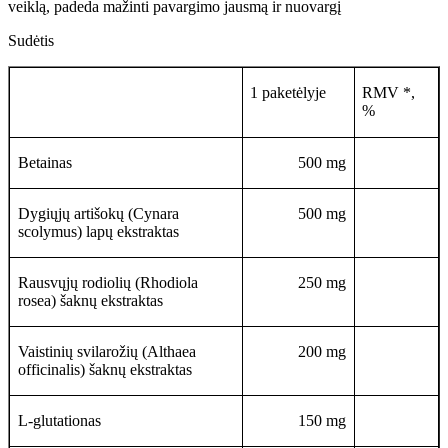
veiklą, padeda mažinti pavargimo jausmą ir nuovargį
Sudėtis
1 paketėlyje
RMV *,
%
Betainas
500 mg
Dygiųjų artišokų (Cynara
500 mg
scolymus) lapų ekstraktas
Rausvųjų rodiolių (Rhodiola
250 mg
rosea) šaknų ekstraktas
Vaistinių svilarožių (Althaea
200 mg
officinalis) šaknų ekstraktas
L-glutationas
150 mg