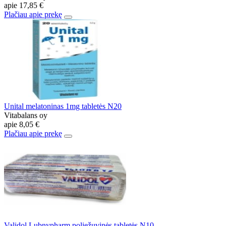
apie
17,85 €
Plačiau apie prekę
Unital melatoninas 1mg tabletės N20
Vitabalans oy
apie
8,05 €
Plačiau apie prekę
Validol Lubnypharm poliežuvinės tabletės N10