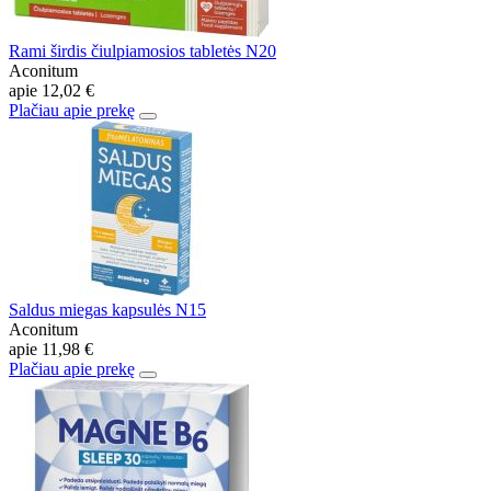
Rami širdis čiulpiamosios tabletės N20
Aconitum
apie
12,02 €
Plačiau apie prekę
Saldus miegas kapsulės N15
Aconitum
apie
11,98 €
Plačiau apie prekę