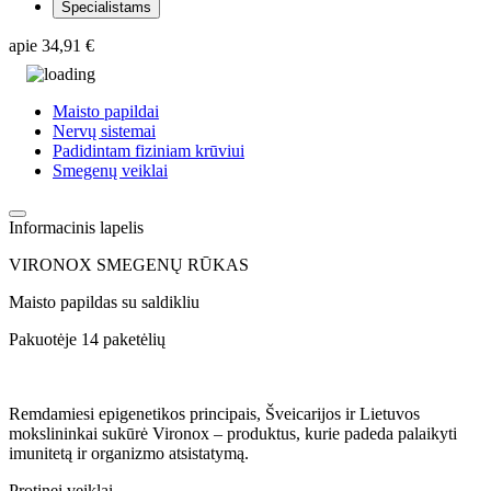
Specialistams
apie
34,91 €
Maisto papildai
Nervų sistemai
Padidintam fiziniam krūviui
Smegenų veiklai
Informacinis lapelis
VIRONOX SMEGENŲ RŪKAS
Maisto papildas su saldikliu
Pakuotėje 14 paketėlių
Remdamiesi epigenetikos principais, Šveicarijos ir Lietuvos
mokslininkai sukūrė Vironox – produktus, kurie padeda palaikyti
imunitetą ir organizmo atsistatymą.
Protinei veiklai