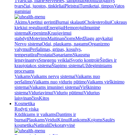
Tvarsčiai, marlė
Servetėlės, tamponai
Mobilizuojantys
tvarsčiai, juostos, tinkleliai
Pleistrai
Turniketai, timpos
Vatos
gaminiai
Akims
Apetitui gerinti
Burnai skalauti
Cholesteroliui
Cukraus
kiekiui reguliuoti
Energijai
Hemorojui
Imuninė
sistema
Kepenims
Kraujavimui
stabdyti
Moterims
Maitinančioms
Medžiagų apykaitai
Nervų sistema
Odai, plaukams, nagams
Organizmo
valymui
Peršalimas, gripas, kosulys,
temperatūra
Prostatai
Sąnariams
Skausmą
lengvinantys
Smegenų veiklai
Svorio kontrolė
Širdies ir
kraujotakos sistema
Šlapimo sistema
Uždegiminiams
procesams
Vaikams
Vaikams nervų sistemai
Vaikams nuo
peršalimo
Vaikams nuo vidurių pūtimo
Vaikams virškinimo
sistemai
Vaikams imuninei sistemai
Virškinimo
sistema
Viduriavimui
Vidurių pūtimui
Vidurius
laisvinančios
Kitos
Kosmetika
Rodyti viską
Kūdikiams ir vaikams
Dantims ir
burnai
Plaukams
Veidui
Kūnui
Rankoms
Kojoms
Saulės
kosmetika
Natūrali
Dekoratyvinė