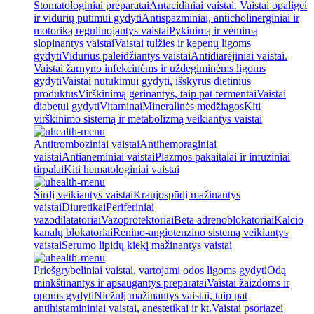
Stomatologiniai preparatai
Antacidiniai vaistai. Vaistai opaligei
ir vidurių pūtimui gydyti
Antispazminiai, anticholinerginiai ir
motoriką reguliuojantys vaistai
Pykinimą ir vėmimą
slopinantys vaistai
Vaistai tulžies ir kepenų ligoms
gydyti
Vidurius paleidžiantys vaistai
Antidiarėjiniai vaistai.
Vaistai žarnyno infekcinėms ir uždegiminėms ligoms
gydyti
Vaistai nutukimui gydyti, išskyrus dietinius
produktus
Virškinimą gerinantys, taip pat fermentai
Vaistai
diabetui gydyti
Vitaminai
Mineralinės medžiagos
Kiti
virškinimo sistemą ir metabolizmą veikiantys vaistai
Antitromboziniai vaistai
Antihemoraginiai
vaistai
Antianeminiai vaistai
Plazmos pakaitalai ir infuziniai
tirpalai
Kiti hematologiniai vaistai
Širdį veikiantys vaistai
Kraujospūdį mažinantys
vaistai
Diuretikai
Periferiniai
vazodilatatoriai
Vazoprotektoriai
Beta adrenoblokatoriai
Kalcio
kanalų blokatoriai
Renino-angiotenzino sistemą veikiantys
vaistai
Serumo lipidų kiekį mažinantys vaistai
Priešgrybeliniai vaistai, vartojami odos ligoms gydyti
Odą
minkštinantys ir apsaugantys preparatai
Vaistai žaizdoms ir
opoms gydyti
Niežulį mažinantys vaistai, taip pat
antihistamininiai vaistai, anestetikai ir kt.
Vaistai psoriazei