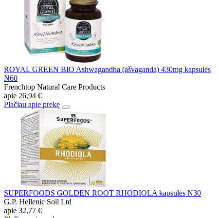
ROYAL GREEN BIO Ashwagandha (ašvaganda) 430mg kapsulės
N60
Frenchtop Natural Care Products
apie
26,94 €
Plačiau apie prekę
SUPERFOODS GOLDEN ROOT RHODIOLA kapsulės N30
G.P. Hellenic Soil Ltd
apie
32,77 €