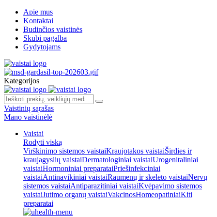
Apie mus
Kontaktai
Budinčios vaistinės
Skubi pagalba
Gydytojams
Kategorijos
Vaistinių sąrašas
Mano vaistinėlė
Vaistai
Rodyti viską
Virškinimo sistemos vaistai
Kraujotakos vaistai
Širdies ir
kraujagyslių vaistai
Dermatologiniai vaistai
Urogenitaliniai
vaistai
Hormoniniai preparatai
Priešinfekciniai
vaistai
Antinavikiniai vaistai
Raumenų ir skeleto vaistai
Nervų
sistemos vaistai
Antiparazitiniai vaistai
Kvėpavimo sistemos
vaistai
Jutimo organų vaistai
Vakcinos
Homeopatiniai
Kiti
preparatai