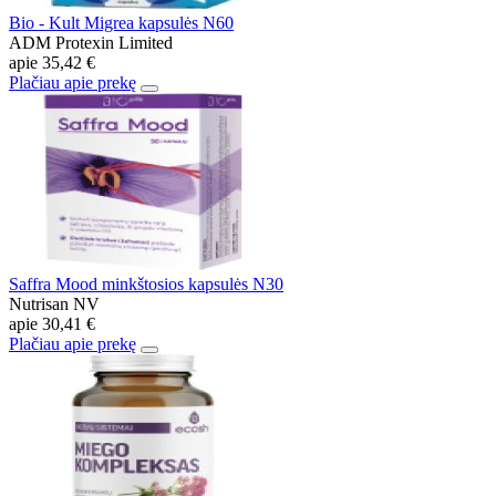
Bio - Kult Migrea kapsulės N60
ADM Protexin Limited
apie
35,42 €
Plačiau apie prekę
Saffra Mood minkštosios kapsulės N30
Nutrisan NV
apie
30,41 €
Plačiau apie prekę