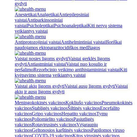
gydyti
Anestetikai
Analgetikai
Antiepilepsiniai
vaistai
Antiparkinsoniniai
vaistai
Psicholeptikai
Psichoanaleptikai
Kiti nervų sistemą
veikiantys vaistai
Antiprotozojiniai vaistai
Antihelmintiniai vaistai
Išoriškai
naudojamos ektoparazitocidiškos medžiagos
Vaistai nosies ligoms gydyti
Vaistai gerklės ligoms
gydyti
Antiastminiai vaistai
Vaistai nuo kosulio ir
peršalimo
Rezorbcinio veikimo antihistamininiai vaistai
Kiti
kvėpavimo sistemą veikiantys vaistai
Vaistai akių ligoms gydyti
Vaistai ausų ligoms gydyti
Vaistai
akių ir ausų ligoms gydyti
Meningokokinės vakcinos
Kokliušo vakcinos
Pneumokokinės
vakcinos
Stabligės vakcinos
Šiltinės vakcinos
Encefalito
vakcinos
Gripo vakcinos
Hepatito vakcinos
Tymų
vakcinos
Poliomielito vakcinos
Pasiutligės
vakcinos
Rotavirusinės vakcinos
Vėjaraupių
vakcinos
Geltonosios karštinės vakcinos
Papilomos viruso
vakcinos
COVID-19 vakcinos
Kitos virusinės vakcinos