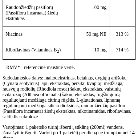
Raudonžiedžių pasiflorų
100 mg
(Passiflora incarnata) žiedų
ekstraktas
Niacinas
50 mg NE
313 %
Riboflavinas (Vitaminas B
)
10 mg
714 %
2
RMV* - referencinė maistinė vertė.
Sudedamosios dalys: maltodekstrinas, betainas, dygiųjų artišokų
(Cynara scolymus) lapų ekstraktas, persikų kvapioji medžiaga,
rausvųjų rodiolių (Rhodiola rosea) šaknų ekstraktas, vaistinių
svilarožių (Althaea officinalis) šaknų ekstraktas, rūgštingumą
reguliuojanti medžiaga citrinų rūgštis, L-glutationas, lipnumą
reguliuojanti medžiaga silicio dioksidas, raudonžiedžių pasiflorų
(Passiflora incarnata) žiedų ekstraktas, nikotinamidas, riboflavinas,
saldiklis sukralozė.
Vartojimas: 1 paketėlio turinį išberti į stiklinę (200ml) vandens,
išmaišyti ir išgerti. Vartoti po 1 paketėlį per dieną ne trumpiau nei 14