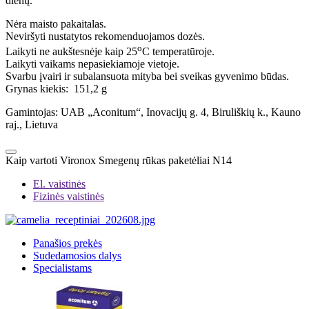
dienų.
Nėra maisto pakaitalas.
Neviršyti nustatytos rekomenduojamos dozės.
o
Laikyti ne aukštesnėje kaip 25
C temperatūroje.
Laikyti vaikams nepasiekiamoje vietoje.
Svarbu įvairi ir subalansuota mityba bei sveikas gyvenimo būdas.
Grynas kiekis: 151,2 g
Gamintojas: UAB „Aconitum“, Inovacijų g. 4, Biruliškių k., Kauno
raj., Lietuva
Kaip vartoti Vironox Smegenų rūkas paketėliai N14
El. vaistinės
Fizinės vaistinės
Panašios prekės
Sudedamosios dalys
Specialistams