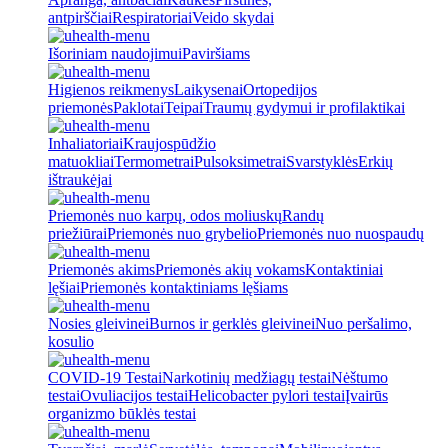
antpirščiai
Respiratoriai
Veido skydai
Išoriniam naudojimui
Paviršiams
Higienos reikmenys
Laikysenai
Ortopedijos
priemonės
Paklotai
Teipai
Traumų gydymui ir profilaktikai
Inhaliatoriai
Kraujospūdžio
matuokliai
Termometrai
Pulsoksimetrai
Svarstyklės
Erkių
ištraukėjai
Priemonės nuo karpų, odos moliuskų
Randų
priežiūrai
Priemonės nuo grybelio
Priemonės nuo nuospaudų
Priemonės akims
Priemonės akių vokams
Kontaktiniai
lęšiai
Priemonės kontaktiniams lęšiams
Nosies gleivinei
Burnos ir gerklės gleivinei
Nuo peršalimo,
kosulio
COVID-19 Testai
Narkotinių medžiagų testai
Nėštumo
testai
Ovuliacijos testai
Helicobacter pylori testai
Įvairūs
organizmo būklės testai