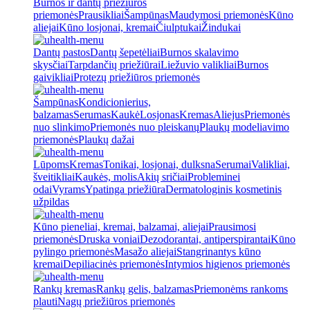
Burnos ir dantų priežiūros
priemonės
Prausikliai
Šampūnas
Maudymosi priemonės
Kūno
aliejai
Kūno losjonai, kremai
Čiulptukai
Žindukai
Dantų pastos
Dantų šepetėliai
Burnos skalavimo
skysčiai
Tarpdančių priežiūrai
Liežuvio valikliai
Burnos
gaivikliai
Protezų priežiūros priemonės
Šampūnas
Kondicionierius,
balzamas
Serumas
Kaukė
Losjonas
Kremas
Aliejus
Priemonės
nuo slinkimo
Priemonės nuo pleiskanų
Plaukų modeliavimo
priemonės
Plaukų dažai
Lūpoms
Kremas
Tonikai, losjonai, dulksna
Serumai
Valikliai,
šveitikliai
Kaukės, molis
Akių sričiai
Probleminei
odai
Vyrams
Ypatinga priežiūra
Dermatologinis kosmetinis
užpildas
Kūno pieneliai, kremai, balzamai, aliejai
Prausimosi
priemonės
Druska voniai
Dezodorantai, antiperspirantai
Kūno
pylingo priemonės
Masažo aliejai
Stangrinantys kūno
kremai
Depiliacinės priemonės
Intymios higienos priemonės
Rankų kremas
Rankų gelis, balzamas
Priemonėms rankoms
plauti
Nagų priežiūros priemonės