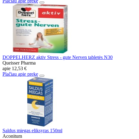
Plačiau apie prekę
DOPPELHERZ aktiv Stress - gute Nerven tabletės N30
Queisser Pharma
apie
12,53 €
Plačiau apie prekę
Saldus miegas eliksyras 150ml
Aconitum