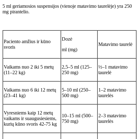
5 ml geriamosios suspensijos (vienoje matavimo taurelėje) yra 250
mg pirantelio.
Dozė
Paciento amžius ir kūno
Matavimo taurelė
svoris
ml (mg)
Vaikams nuo 2 iki 5 metų
2,5–5 ml (125–
½–1 matavimo
(11–22 kg)
250 mg)
taurelė
Vaikams nuo 6 iki 12 metų
5–10 ml (250–
1–2 matavimo
(23–41 kg)
500 mg)
taurelės
Vyresniems kaip 12 metų
10–15 ml (500–
2–3 matavimo
vaikams ir suaugusiesiems,
750 mg)
taurelės
kurių kūno svoris 42‑75 kg