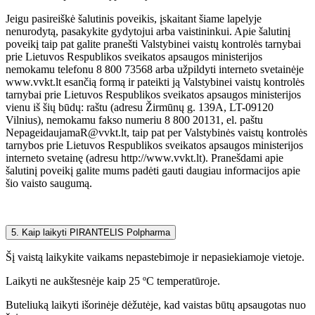
Jeigu pasireiškė šalutinis poveikis, įskaitant šiame lapelyje
nenurodytą, pasakykite gydytojui arba vaistininkui. Apie šalutinį
poveikį taip pat galite pranešti Valstybinei vaistų kontrolės tarnybai
prie Lietuvos Respublikos sveikatos apsaugos ministerijos
nemokamu telefonu 8 800 73568 arba užpildyti interneto svetainėje
www.vvkt.lt esančią formą ir pateikti ją Valstybinei vaistų kontrolės
tarnybai prie Lietuvos Respublikos sveikatos apsaugos ministerijos
vienu iš šių būdų: raštu (adresu Žirmūnų g. 139A, LT-09120
Vilnius), nemokamu fakso numeriu 8 800 20131, el. paštu
NepageidaujamaR@vvkt.lt, taip pat per Valstybinės vaistų kontrolės
tarnybos prie Lietuvos Respublikos sveikatos apsaugos ministerijos
interneto svetainę (adresu http://www.vvkt.lt). Pranešdami apie
šalutinį poveikį galite mums padėti gauti daugiau informacijos apie
šio vaisto saugumą.
5. Kaip laikyti PIRANTELIS Polpharma
Šį vaistą laikykite vaikams nepastebimoje ir nepasiekiamoje vietoje.
Laikyti ne aukštesnėje kaip 25 ºC temperatūroje.
Buteliuką laikyti išorinėje dėžutėje, kad vaistas būtų apsaugotas nuo