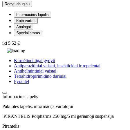
Rodyti daugiau
Informacinis lapelis
Kaip vartoti
Analogai
Specialistams
iki
5,52 €
Kirmėlinei ligai gydyti
Antiparazitiniai vaistai, insekticidai ir repelentai
Antihelmintiniai vaistai
Tetrahidropirimidino dariniai
Pyrantel
Informacinis lapelis
Pakuotės lapelis: informacija vartotojui
PIRANTELIS Polpharma 250 mg/5 ml geriamoji suspensija
Pirantelis