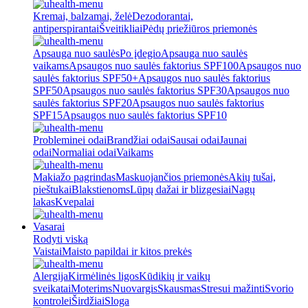
Kremai, balzamai, želė
Dezodorantai,
antiperspirantai
Šveitikliai
Pėdų priežiūros priemonės
Apsauga nuo saulės
Po įdegio
Apsauga nuo saulės
vaikams
Apsaugos nuo saulės faktorius SPF100
Apsaugos nuo
saulės faktorius SPF50+
Apsaugos nuo saulės faktorius
SPF50
Apsaugos nuo saulės faktorius SPF30
Apsaugos nuo
saulės faktorius SPF20
Apsaugos nuo saulės faktorius
SPF15
Apsaugos nuo saulės faktorius SPF10
Probleminei odai
Brandžiai odai
Sausai odai
Jaunai
odai
Normaliai odai
Vaikams
Makiažo pagrindas
Maskuojančios priemonės
Akių tušai,
pieštukai
Blakstienoms
Lūpų dažai ir blizgesiai
Nagų
lakas
Kvepalai
Vasarai
Rodyti viską
Vaistai
Maisto papildai ir kitos prekės
Alergija
Kirmėlinės ligos
Kūdikių ir vaikų
sveikatai
Moterims
Nuovargis
Skausmas
Stresui mažinti
Svorio
kontrolei
Širdžiai
Sloga