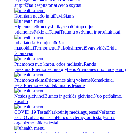
antpirščiai
Respiratoriai
Veido skydai
Išoriniam naudojimui
Paviršiams
Higienos reikmenys
Laikysenai
Ortopedijos
priemonės
Paklotai
Teipai
Traumų gydymui ir profilaktikai
Inhaliatoriai
Kraujospūdžio
matuokliai
Termometrai
Pulsoksimetrai
Svarstyklės
Erkių
ištraukėjai
Priemonės nuo karpų, odos moliuskų
Randų
priežiūrai
Priemonės nuo grybelio
Priemonės nuo nuospaudų
Priemonės akims
Priemonės akių vokams
Kontaktiniai
lęšiai
Priemonės kontaktiniams lęšiams
Nosies gleivinei
Burnos ir gerklės gleivinei
Nuo peršalimo,
kosulio
COVID-19 Testai
Narkotinių medžiagų testai
Nėštumo
testai
Ovuliacijos testai
Helicobacter pylori testai
Įvairūs
organizmo būklės testai