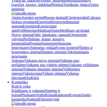
Tvarsčiai, marlė
Servetėlės, tamponai
Mobilizuojantys
tvarsčiai, juostos, tinkleliai
Pleistrai
Turniketai, timpos
Vatos
gaminiai
Akims
Apetitui gerinti
Burnai skalauti
Cholesteroliui
Cukraus
kiekiui reguliuoti
Energijai
Hemorojui
Imuninė
sistema
Kepenims
Kraujavimui
stabdyti
Moterims
Maitinančioms
Medžiagų apykaitai
Nervų sistema
Odai, plaukams, nagams
Organizmo
valymui
Peršalimas, gripas, kosulys,
temperatūra
Prostatai
Sąnariams
Skausmą
lengvinantys
Smegenų veiklai
Svorio kontrolė
Širdies ir
kraujotakos sistema
Šlapimo sistema
Uždegiminiams
procesams
Vaikams
Vaikams nervų sistemai
Vaikams nuo
peršalimo
Vaikams nuo vidurių pūtimo
Vaikams virškinimo
sistemai
Vaikams imuninei sistemai
Virškinimo
sistema
Viduriavimui
Vidurių pūtimui
Vidurius
laisvinančios
Kitos
Kosmetika
Rodyti viską
Kūdikiams ir vaikams
Dantims ir
burnai
Plaukams
Veidui
Kūnui
Rankoms
Kojoms
Saulės
kosmetika
Natūrali
Dekoratyvinė