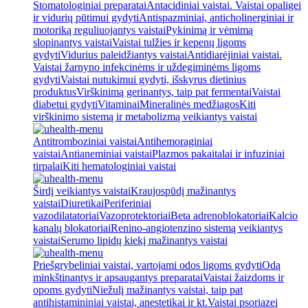
Stomatologiniai preparatai
Antacidiniai vaistai. Vaistai opaligei
ir vidurių pūtimui gydyti
Antispazminiai, anticholinerginiai ir
motoriką reguliuojantys vaistai
Pykinimą ir vėmimą
slopinantys vaistai
Vaistai tulžies ir kepenų ligoms
gydyti
Vidurius paleidžiantys vaistai
Antidiarėjiniai vaistai.
Vaistai žarnyno infekcinėms ir uždegiminėms ligoms
gydyti
Vaistai nutukimui gydyti, išskyrus dietinius
produktus
Virškinimą gerinantys, taip pat fermentai
Vaistai
diabetui gydyti
Vitaminai
Mineralinės medžiagos
Kiti
virškinimo sistemą ir metabolizmą veikiantys vaistai
Antitromboziniai vaistai
Antihemoraginiai
vaistai
Antianeminiai vaistai
Plazmos pakaitalai ir infuziniai
tirpalai
Kiti hematologiniai vaistai
Širdį veikiantys vaistai
Kraujospūdį mažinantys
vaistai
Diuretikai
Periferiniai
vazodilatatoriai
Vazoprotektoriai
Beta adrenoblokatoriai
Kalcio
kanalų blokatoriai
Renino-angiotenzino sistemą veikiantys
vaistai
Serumo lipidų kiekį mažinantys vaistai
Priešgrybeliniai vaistai, vartojami odos ligoms gydyti
Odą
minkštinantys ir apsaugantys preparatai
Vaistai žaizdoms ir
opoms gydyti
Niežulį mažinantys vaistai, taip pat
antihistamininiai vaistai, anestetikai ir kt.
Vaistai psoriazei