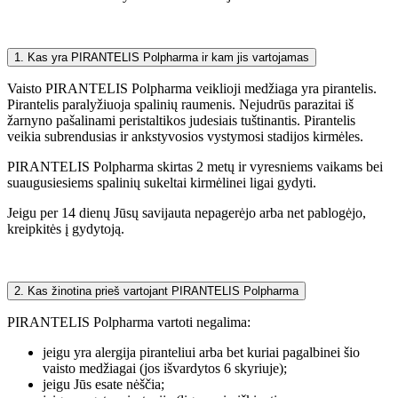
1. Kas yra PIRANTELIS Polpharma ir kam jis vartojamas
Vaisto PIRANTELIS Polpharma veiklioji medžiaga yra pirantelis.
Pirantelis paralyžiuoja spalinių raumenis. Nejudrūs parazitai iš
žarnyno pašalinami peristaltikos judesiais tuštinantis. Pirantelis
veikia subrendusias ir ankstyvosios vystymosi stadijos kirmėles.
PIRANTELIS Polpharma skirtas 2 metų ir vyresniems vaikams bei
suaugusiesiems spalinių sukeltai kirmėlinei ligai gydyti.
Jeigu per 14 dienų Jūsų savijauta nepagerėjo arba net pablogėjo,
kreipkitės į gydytoją.
2. Kas žinotina prieš vartojant PIRANTELIS Polpharma
PIRANTELIS Polpharma vartoti negalima:
jeigu yra alergija piranteliui arba bet kuriai pagalbinei šio
vaisto medžiagai (jos išvardytos 6 skyriuje);
jeigu Jūs esate nėščia;