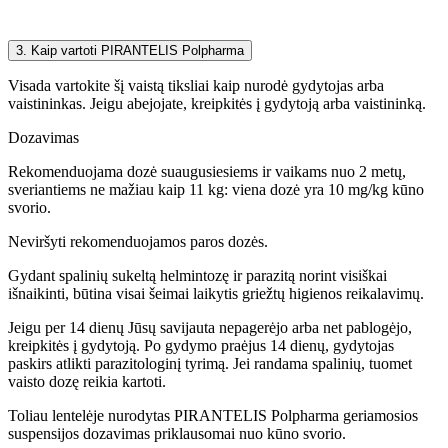
3. Kaip vartoti PIRANTELIS Polpharma
Visada vartokite šį vaistą tiksliai kaip nurodė gydytojas arba
vaistininkas. Jeigu abejojate, kreipkitės į gydytoją arba vaistininką.
Dozavimas
Rekomenduojama dozė suaugusiesiems ir vaikams nuo 2 metų,
sveriantiems ne mažiau kaip 11 kg: viena dozė yra 10 mg/kg kūno
svorio.
Neviršyti rekomenduojamos paros dozės.
Gydant spalinių sukeltą helmintozę ir parazitą norint visiškai
išnaikinti, būtina visai šeimai laikytis griežtų higienos reikalavimų.
Jeigu per 14 dienų Jūsų savijauta nepagerėjo arba net pablogėjo,
kreipkitės į gydytoją. Po gydymo praėjus 14 dienų, gydytojas
paskirs atlikti parazitologinį tyrimą. Jei randama spalinių, tuomet
vaisto dozę reikia kartoti.
Toliau lentelėje nurodytas PIRANTELIS Polpharma geriamosios
suspensijos dozavimas priklausomai nuo kūno svorio.