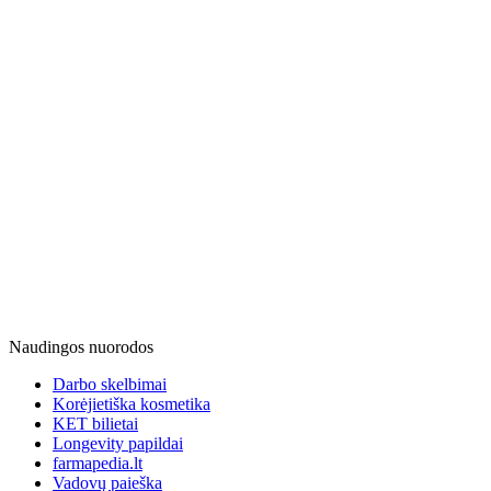
Naudingos nuorodos
Darbo skelbimai
Korėjietiška kosmetika
KET bilietai
Longevity papildai
farmapedia.lt
Vadovų paieška