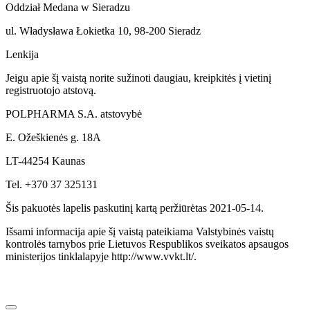
Oddział Medana w Sieradzu
ul. Władysława Łokietka 10, 98-200 Sieradz
Lenkija
Jeigu apie šį vaistą norite sužinoti daugiau, kreipkitės į vietinį
registruotojo atstovą.
POLPHARMA S.A. atstovybė
E. Ožeškienės g. 18A
LT-44254 Kaunas
Tel. +370 37 325131
Šis pakuotės lapelis paskutinį kartą peržiūrėtas 2021-05-14.
Išsami informacija apie šį vaistą pateikiama Valstybinės vaistų
kontrolės tarnybos prie Lietuvos Respublikos sveikatos apsaugos
ministerijos tinklalapyje http://www.vvkt.lt/.