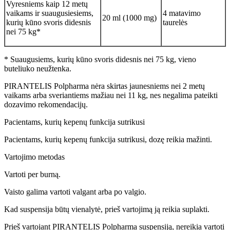
Vyresniems kaip 12 metų
vaikams ir suaugusiesiems,
4 matavimo
20 ml (1000 mg)
kurių kūno svoris didesnis
taurelės
nei 75 kg*
* Suaugusiems, kurių kūno svoris didesnis nei 75 kg, vieno
buteliuko neužtenka.
PIRANTELIS Polpharma nėra skirtas jaunesniems nei 2 metų
vaikams arba sveriantiems mažiau nei 11 kg, nes negalima pateikti
dozavimo rekomendacijų.
Pacientams, kurių kepenų funkcija sutrikusi
Pacientams, kurių kepenų funkcija sutrikusi, dozę reikia mažinti.
Vartojimo metodas
Vartoti per burną.
Vaisto galima vartoti valgant arba po valgio.
Kad suspensija būtų vienalytė, prieš vartojimą ją reikia suplakti.
Prieš vartojant PIRANTELIS Polpharma suspensiją, nereikia vartoti