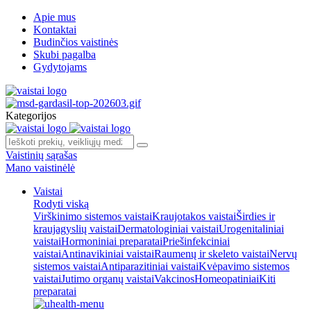
Apie mus
Kontaktai
Budinčios vaistinės
Skubi pagalba
Gydytojams
Kategorijos
Vaistinių sąrašas
Mano vaistinėlė
Vaistai
Rodyti viską
Virškinimo sistemos vaistai
Kraujotakos vaistai
Širdies ir
kraujagyslių vaistai
Dermatologiniai vaistai
Urogenitaliniai
vaistai
Hormoniniai preparatai
Priešinfekciniai
vaistai
Antinavikiniai vaistai
Raumenų ir skeleto vaistai
Nervų
sistemos vaistai
Antiparazitiniai vaistai
Kvėpavimo sistemos
vaistai
Jutimo organų vaistai
Vakcinos
Homeopatiniai
Kiti
preparatai