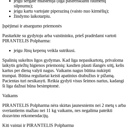
jeigu sergate miastenija (liga pasireiškianti raumenų
silpnumu);
jeigu kartu vartojate piperaziną (vaisto nuo kirmėlių);
žindymo laikotarpiu.
Įspėjimai ir atsargumo priemonės
Pasitarkite su gydytoju arba vaistininku, prieš pradėdami vartoti
PIRANTELIS Polpharma:
jeigu Jūsų kepenų veikla sutrikusi.
Spalinių sukeltos ligos gydymas. Kad liga nepasikartotų, privaloma
laikytis griežtų higienos priemonių: kasdien plauti išangės sritį, kelis
kartus per dieną valyti nagus. Vaikams nagus būtina nukirpti
trumpai. Būtina reguliariai keisti apatinius drabužius ir pižamą.
Pacientas turi nesikasyti. Reikia gydyti visus šeimos narius, kadangi
ši liga dažnai būna besimptomė.
Vaikams
PIRANTELIS Polpharma nėra skirtas jaunesniems nei 2 metų s arba
sveriantiems mažiau nei 11 kg vaikams, nes negalima pateikti
dozavimo rekomendacijų.
Kiti vaistai ir PIRANTELIS Polpharma