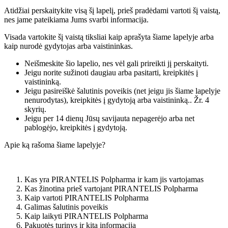
Atidžiai perskaitykite visą šį lapelį, prieš pradėdami vartoti šį vaistą,
nes jame pateikiama Jums svarbi informacija.
Visada vartokite šį vaistą tiksliai kaip aprašyta šiame lapelyje arba
kaip nurodė gydytojas arba vaistininkas.
Neišmeskite šio lapelio, nes vėl gali prireikti jį perskaityti.
Jeigu norite sužinoti daugiau arba pasitarti, kreipkitės į
vaistininką.
Jeigu pasireiškė šalutinis poveikis (net jeigu jis šiame lapelyje
nenurodytas), kreipkitės į gydytoją arba vaistininką.. Žr. 4
skyrių.
Jeigu per 14 dienų Jūsų savijauta nepagerėjo arba net
pablogėjo, kreipkitės į gydytoją.
Apie ką rašoma šiame lapelyje?
Kas yra PIRANTELIS Polpharma ir kam jis vartojamas
Kas žinotina prieš vartojant PIRANTELIS Polpharma
Kaip vartoti PIRANTELIS Polpharma
Galimas šalutinis poveikis
Kaip laikyti PIRANTELIS Polpharma
Pakuotės turinys ir kita informacija