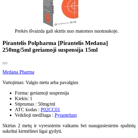
Prekės išvaizda gali skirtis nuo matomos nuotraukoje.
Pirantelis Polpharma [Pirantelis Medana]
250mg/5ml geriamoji suspensija 15ml
Medana Pharma
Vartojimas:
Valgio metu arba pavalgius
Forma:
geriamoji suspensija
Kiekis:
1
Stiprumas :
50mg/ml
ATC kodas :
P02CC01
Veiklioji medžiaga :
Pyrantelum
Skirtas 2 metų ir vyresniems vaikams bei suaugusiesiems spalinių
sukeltai kirmėlinei ligai gydyti.