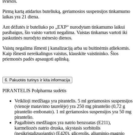
šviesos.
Pirmą kartą atidarius buteliuką, geriamosios suspensijos tinkamumo
laikas yra 21 diena.
Ant dėžutės ir buteliuko po „EXP“ nurodytam tinkamumo laikui
pasibaigus, šio vaisto vartoti negalima. Vaistas tinkamas vartoti iki
paskutinės nurodyto mėnesio dienos.
Vaistų negalima išmesti į kanalizaciją arba su buitinėmis atliekomis.
Kaip išmesti nereikalingus vaistus, klauskite vaistininko. Šios
priemonės padės apsaugoti aplinką.
6. Pakuotės turinys ir kita informacija
PIRANTELIS Polpharma sudėtis
Veiklioji medžiaga yra pirantelis. 5 ml geriamosios suspensijos
(vienoje matavimo taurelėje) yra 250 mg pirantelio (0,72 g
pirantelio embonato). 1 ml geriamosios suspensijos yra 50 mg
pirantelio.
Pagalbinės medžiagos yra natrio benzoatas (E211),
karmeliozės natrio druska, skystasis sorbitolis
(nesikristalizuojantis) (E420), glicerolis, aliuminio-magnio