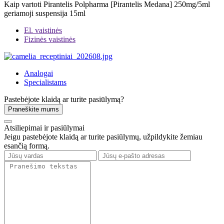
Kaip vartoti Pirantelis Polpharma [Pirantelis Medana] 250mg/5ml
geriamoji suspensija 15ml
El. vaistinės
Fizinės vaistinės
Analogai
Specialistams
Pastebėjote klaidą ar turite pasiūlymą?
Praneškite mums
Atsiliepimai ir pasiūlymai
Jeigu pastebėjote klaidą ar turite pasiūlymų, užpildykite žemiau
esančią formą.