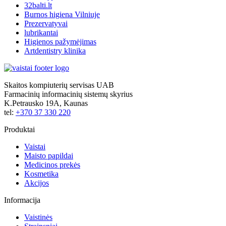
32balti.lt
Burnos higiena Vilniuje
Prezervatyvai
lubrikantai
Higienos pažymėjimas
Artdentistry klinika
Skaitos kompiuterių servisas UAB
Farmacinių informacinių sistemų skyrius
K.Petrausko 19A, Kaunas
tel:
+370 37 330 220
Produktai
Vaistai
Maisto papildai
Medicinos prekės
Kosmetika
Akcijos
Informacija
Vaistinės