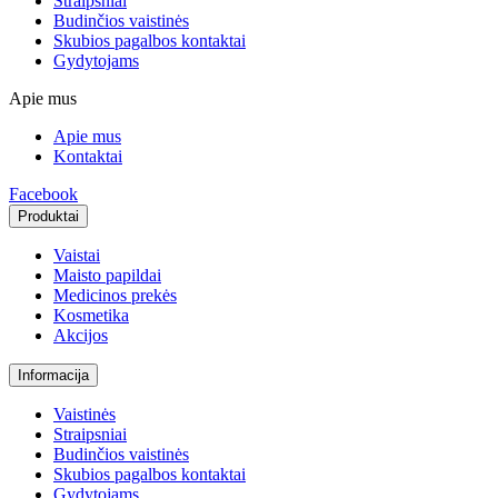
Straipsniai
Budinčios vaistinės
Skubios pagalbos kontaktai
Gydytojams
Apie mus
Apie mus
Kontaktai
Facebook
Produktai
Vaistai
Maisto papildai
Medicinos prekės
Kosmetika
Akcijos
Informacija
Vaistinės
Straipsniai
Budinčios vaistinės
Skubios pagalbos kontaktai
Gydytojams