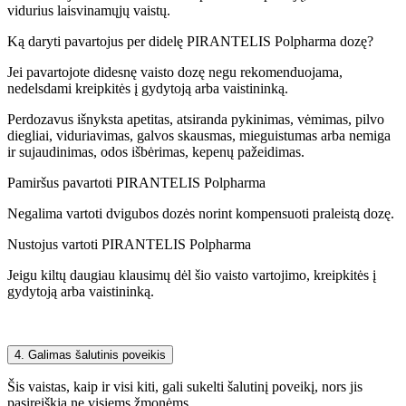
vidurius laisvinamųjų vaistų.
Ką daryti pavartojus per didelę PIRANTELIS Polpharma dozę?
Jei pavartojote didesnę vaisto dozę negu rekomenduojama,
nedelsdami kreipkitės į gydytoją arba vaistininką.
Perdozavus išnyksta apetitas, atsiranda pykinimas, vėmimas, pilvo
diegliai, viduriavimas, galvos skausmas, mieguistumas arba nemiga
ir sujaudinimas, odos išbėrimas, kepenų pažeidimas.
Pamiršus pavartoti PIRANTELIS Polpharma
Negalima vartoti dvigubos dozės norint kompensuoti praleistą dozę.
Nustojus vartoti PIRANTELIS Polpharma
Jeigu kiltų daugiau klausimų dėl šio vaisto vartojimo, kreipkitės į
gydytoją arba vaistininką.
4. Galimas šalutinis poveikis
Šis vaistas, kaip ir visi kiti, gali sukelti šalutinį poveikį, nors jis
pasireiškia ne visiems žmonėms.