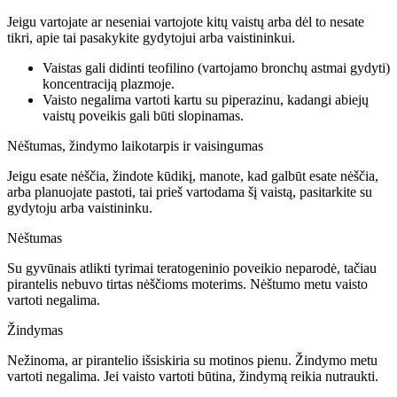
Jeigu vartojate ar neseniai vartojote kitų vaistų arba dėl to nesate
tikri, apie tai pasakykite gydytojui arba vaistininkui.
Vaistas gali didinti teofilino (vartojamo bronchų astmai gydyti)
koncentraciją plazmoje.
Vaisto negalima vartoti kartu su piperazinu, kadangi abiejų
vaistų poveikis gali būti slopinamas.
Nėštumas, žindymo laikotarpis ir vaisingumas
Jeigu esate nėščia, žindote kūdikį, manote, kad galbūt esate nėščia,
arba planuojate pastoti, tai prieš vartodama šį vaistą, pasitarkite su
gydytoju arba vaistininku.
Nėštumas
Su gyvūnais atlikti tyrimai teratogeninio poveikio neparodė, tačiau
pirantelis nebuvo tirtas nėščioms moterims. Nėštumo metu vaisto
vartoti negalima.
Žindymas
Nežinoma, ar pirantelio išsiskiria su motinos pienu. Žindymo metu
vartoti negalima. Jei vaisto vartoti būtina, žindymą reikia nutraukti.