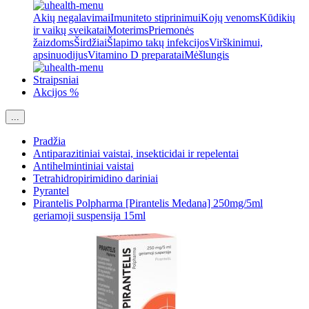
Akių negalavimai
Imuniteto stiprinimui
Kojų venoms
Kūdikių
ir vaikų sveikatai
Moterims
Priemonės
žaizdoms
Širdžiai
Šlapimo takų infekcijos
Virškinimui,
apsinuodijus
Vitamino D preparatai
Mėšlungis
Straipsniai
Akcijos %
...
Pradžia
Antiparazitiniai vaistai, insekticidai ir repelentai
Antihelmintiniai vaistai
Tetrahidropirimidino dariniai
Pyrantel
Pirantelis Polpharma [Pirantelis Medana] 250mg/5ml
geriamoji suspensija 15ml