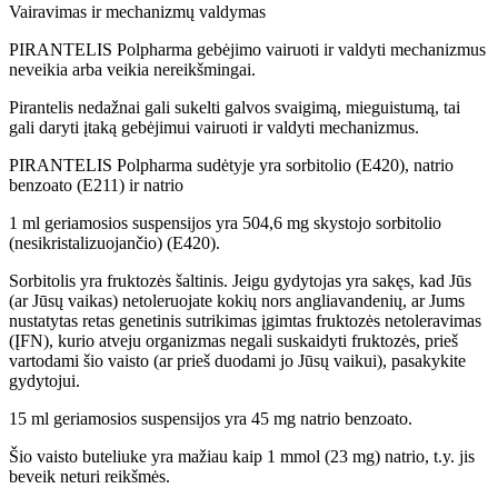
Vairavimas ir mechanizmų valdymas
PIRANTELIS Polpharma gebėjimo vairuoti ir valdyti mechanizmus
neveikia arba veikia nereikšmingai.
Pirantelis nedažnai gali sukelti galvos svaigimą, mieguistumą, tai
gali daryti įtaką gebėjimui vairuoti ir valdyti mechanizmus.
PIRANTELIS Polpharma sudėtyje yra sorbitolio (E420), natrio
benzoato (E211) ir natrio
1 ml geriamosios suspensijos yra 504,6 mg skystojo sorbitolio
(nesikristalizuojančio) (E420).
Sorbitolis yra fruktozės šaltinis. Jeigu gydytojas yra sakęs, kad Jūs
(ar Jūsų vaikas) netoleruojate kokių nors angliavandenių, ar Jums
nustatytas retas genetinis sutrikimas įgimtas fruktozės netoleravimas
(ĮFN), kurio atveju organizmas negali suskaidyti fruktozės, prieš
vartodami šio vaisto (ar prieš duodami jo Jūsų vaikui), pasakykite
gydytojui.
15 ml geriamosios suspensijos yra 45 mg natrio benzoato.
Šio vaisto buteliuke yra mažiau kaip 1 mmol (23 mg) natrio, t.y. jis
beveik neturi reikšmės.