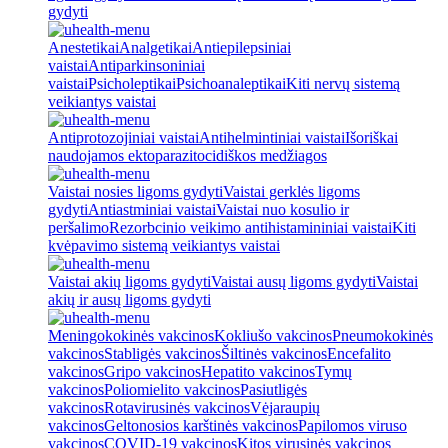
gydyti
Anestetikai
Analgetikai
Antiepilepsiniai
vaistai
Antiparkinsoniniai
vaistai
Psicholeptikai
Psichoanaleptikai
Kiti nervų sistemą
veikiantys vaistai
Antiprotozojiniai vaistai
Antihelmintiniai vaistai
Išoriškai
naudojamos ektoparazitocidiškos medžiagos
Vaistai nosies ligoms gydyti
Vaistai gerklės ligoms
gydyti
Antiastminiai vaistai
Vaistai nuo kosulio ir
peršalimo
Rezorbcinio veikimo antihistamininiai vaistai
Kiti
kvėpavimo sistemą veikiantys vaistai
Vaistai akių ligoms gydyti
Vaistai ausų ligoms gydyti
Vaistai
akių ir ausų ligoms gydyti
Meningokokinės vakcinos
Kokliušo vakcinos
Pneumokokinės
vakcinos
Stabligės vakcinos
Šiltinės vakcinos
Encefalito
vakcinos
Gripo vakcinos
Hepatito vakcinos
Tymų
vakcinos
Poliomielito vakcinos
Pasiutligės
vakcinos
Rotavirusinės vakcinos
Vėjaraupių
vakcinos
Geltonosios karštinės vakcinos
Papilomos viruso
vakcinos
COVID-19 vakcinos
Kitos virusinės vakcinos