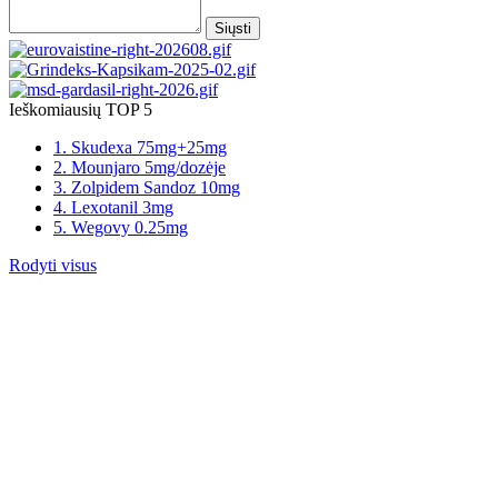
Siųsti
Ieškomiausių TOP 5
1. Skudexa 75mg+25mg
2. Mounjaro 5mg/dozėje
3. Zolpidem Sandoz 10mg
4. Lexotanil 3mg
5. Wegovy 0.25mg
Rodyti visus