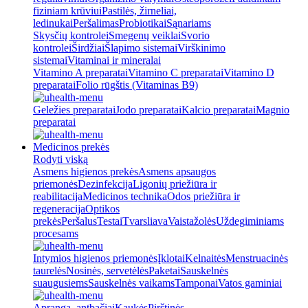
fiziniam krūviui
Pastilės, žirneliai,
ledinukai
Peršalimas
Probiotikai
Sąnariams
Skysčių kontrolei
Smegenų veiklai
Svorio
kontrolei
Širdžiai
Šlapimo sistemai
Virškinimo
sistemai
Vitaminai ir mineralai
Vitamino A preparatai
Vitamino C preparatai
Vitamino D
preparatai
Folio rūgštis (Vitaminas B9)
Geležies preparatai
Jodo preparatai
Kalcio preparatai
Magnio
preparatai
Medicinos prekės
Rodyti viską
Asmens higienos prekės
Asmens apsaugos
priemonės
Dezinfekcija
Ligonių priežiūra ir
reabilitacija
Medicinos technika
Odos priežiūra ir
regeneracija
Optikos
prekės
Peršalus
Testai
Tvarsliava
Vaistažolės
Uždegiminiams
procesams
Intymios higienos priemonės
Įklotai
Kelnaitės
Menstruacinės
taurelės
Nosinės, servetėlės
Paketai
Sauskelnės
suaugusiems
Sauskelnės vaikams
Tamponai
Vatos gaminiai
Apranga, antbačiai
Kaukės
Pirštinės,