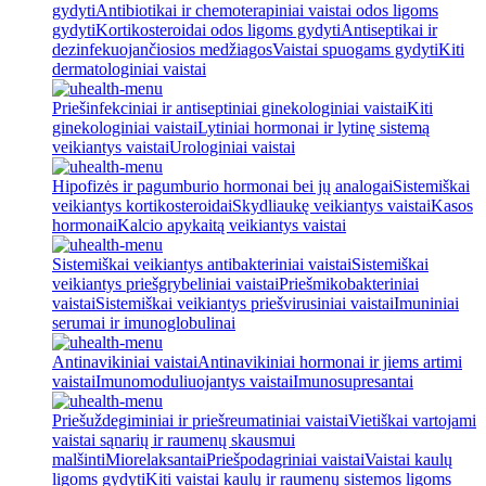
gydyti
Antibiotikai ir chemoterapiniai vaistai odos ligoms
gydyti
Kortikosteroidai odos ligoms gydyti
Antiseptikai ir
dezinfekuojančiosios medžiagos
Vaistai spuogams gydyti
Kiti
dermatologiniai vaistai
Priešinfekciniai ir antiseptiniai ginekologiniai vaistai
Kiti
ginekologiniai vaistai
Lytiniai hormonai ir lytinę sistemą
veikiantys vaistai
Urologiniai vaistai
Hipofizės ir pagumburio hormonai bei jų analogai
Sistemiškai
veikiantys kortikosteroidai
Skydliaukę veikiantys vaistai
Kasos
hormonai
Kalcio apykaitą veikiantys vaistai
Sistemiškai veikiantys antibakteriniai vaistai
Sistemiškai
veikiantys priešgrybeliniai vaistai
Priešmikobakteriniai
vaistai
Sistemiškai veikiantys priešvirusiniai vaistai
Imuniniai
serumai ir imunoglobulinai
Antinavikiniai vaistai
Antinavikiniai hormonai ir jiems artimi
vaistai
Imunomoduliuojantys vaistai
Imunosupresantai
Priešuždegiminiai ir priešreumatiniai vaistai
Vietiškai vartojami
vaistai sąnarių ir raumenų skausmui
malšinti
Miorelaksantai
Priešpodagriniai vaistai
Vaistai kaulų
ligoms gydyti
Kiti vaistai kaulų ir raumenų sistemos ligoms