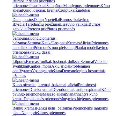
Burnos ir dantų priežiūros
priemonės
Prausikliai
Šampūnas
Maudymosi priemonės
Kūno
aliejai
Kūno losjonai, kremai
Čiulptukai
Žindukai
Dantų pastos
Dantų šepetėliai
Burnos skalavimo
skysčiai
Tarpdančių priežiūrai
Liežuvio valikliai
Burnos
gaivikliai
Protezų priežiūros priemonės
Šampūnas
Kondicionierius,
balzamas
Serumas
Kaukė
Losjonas
Kremas
Aliejus
Priemonės
nuo slinkimo
Priemonės nuo pleiskanų
Plaukų modeliavimo
priemonės
Plaukų dažai
Lūpoms
Kremas
Tonikai, losjonai, dulksna
Serumai
Valikliai,
šveitikliai
Kaukės, molis
Akių sričiai
Probleminei
odai
Vyrams
Ypatinga priežiūra
Dermatologinis kosmetinis
užpildas
Kūno pieneliai, kremai, balzamai, aliejai
Prausimosi
priemonės
Druska voniai
Dezodorantai, antiperspirantai
Kūno
pylingo priemonės
Masažo aliejai
Stangrinantys kūno
kremai
Depiliacinės priemonės
Intymios higienos priemonės
Rankų kremas
Rankų gelis, balzamas
Priemonėms rankoms
plauti
Nagų priežiūros priemonės