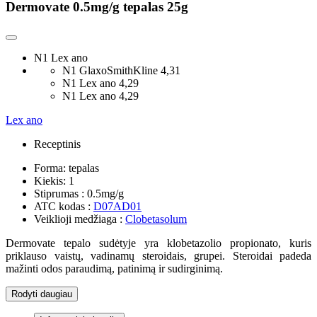
Dermovate 0.5mg/g tepalas 25g
N1 Lex ano
N1 GlaxoSmithKline
4,31
N1 Lex ano
4,29
N1 Lex ano
4,29
Lex ano
Receptinis
Forma:
tepalas
Kiekis:
1
Stiprumas :
0.5mg/g
ATC kodas :
D07AD01
Veiklioji medžiaga :
Clobetasolum
Dermovate tepalo sudėtyje yra klobetazolio propionato, kuris
priklauso vaistų, vadinamų steroidais, grupei. Steroidai padeda
mažinti odos paraudimą, patinimą ir sudirginimą.
Rodyti daugiau