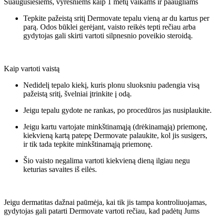
Suaugusiesiems, vyresniems kaip 1 metų vaikams ir paaugliams
Tepkite pažeistą sritį Dermovate tepalu vieną ar du kartus per
parą. Odos būklei gerėjant, vaisto reikės tepti rečiau arba
gydytojas gali skirti vartoti silpnesnio poveikio steroidą.
Kaip vartoti vaistą
Nedidelį tepalo kiekį, kuris plonu sluoksniu padengia visą
pažeistą sritį, švelniai įtrinkite į odą.
Jeigu tepalu gydote ne rankas, po procedūros jas nusiplaukite.
Jeigu kartu vartojate minkštinamąją (drėkinamąją) priemonę,
kiekvieną kartą patepę Dermovate palaukite, kol jis susigers,
ir tik tada tepkite minkštinamąją priemonę.
Šio vaisto negalima vartoti kiekvieną dieną ilgiau negu
keturias savaites iš eilės.
Jeigu dermatitas dažnai paūmėja, kai tik jis tampa kontroliuojamas,
gydytojas gali patarti Dermovate vartoti rečiau, kad padėtų Jums