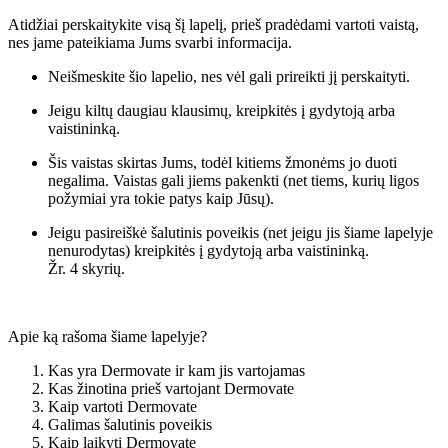
Atidžiai perskaitykite visą šį lapelį, prieš pradėdami vartoti vaistą,
nes jame pateikiama Jums svarbi informacija.
Neišmeskite šio lapelio, nes vėl gali prireikti jį perskaityti.
Jeigu kiltų daugiau klausimų, kreipkitės į gydytoją arba
vaistininką.
Šis vaistas skirtas Jums, todėl kitiems žmonėms jo duoti
negalima. Vaistas gali jiems pakenkti (net tiems, kurių ligos
požymiai yra tokie patys kaip Jūsų).
Jeigu pasireiškė šalutinis poveikis (net jeigu jis šiame lapelyje
nenurodytas) kreipkitės į gydytoją arba vaistininką.
Žr. 4 skyrių.
Apie ką rašoma šiame lapelyje?
Kas yra Dermovate ir kam jis vartojamas
Kas žinotina prieš vartojant Dermovate
Kaip vartoti Dermovate
Galimas šalutinis poveikis
Kaip laikyti Dermovate