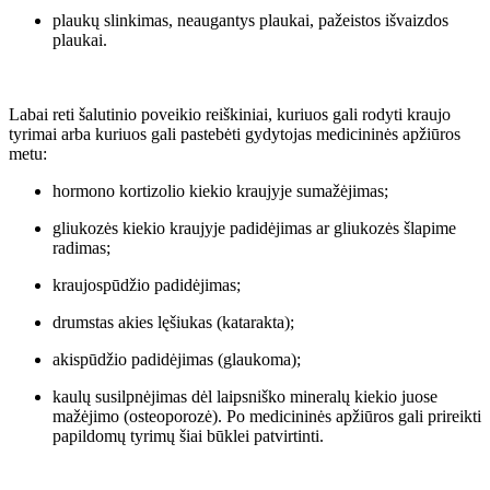
plaukų slinkimas, neaugantys plaukai, pažeistos išvaizdos
plaukai.
Labai reti šalutinio poveikio reiškiniai, kuriuos gali rodyti kraujo
tyrimai arba kuriuos gali pastebėti gydytojas medicininės apžiūros
metu:
hormono kortizolio kiekio kraujyje sumažėjimas;
gliukozės kiekio kraujyje padidėjimas ar gliukozės šlapime
radimas;
kraujospūdžio padidėjimas;
drumstas akies lęšiukas (katarakta);
akispūdžio padidėjimas (glaukoma);
kaulų susilpnėjimas dėl laipsniško mineralų kiekio juose
mažėjimo (osteoporozė). Po medicininės apžiūros gali prireikti
papildomų tyrimų šiai būklei patvirtinti.