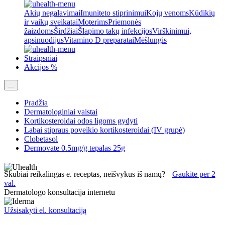
Akių negalavimai
Imuniteto stiprinimui
Kojų venoms
Kūdikių
ir vaikų sveikatai
Moterims
Priemonės
žaizdoms
Širdžiai
Šlapimo takų infekcijos
Virškinimui,
apsinuodijus
Vitamino D preparatai
Mėšlungis
Straipsniai
Akcijos %
...
Pradžia
Dermatologiniai vaistai
Kortikosteroidai odos ligoms gydyti
Labai stipraus poveikio kortikosteroidai (IV grupė)
Clobetasol
Dermovate 0.5mg/g tepalas 25g
Skubiai reikalingas e. receptas, neišvykus iš namų?
Gaukite per 2
val.
Dermatologo konsultacija internetu
Užsisakyti el. konsultaciją