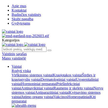
Apie mus
Kontaktai
Budinčios vaistinės
Skubi pagalba
Gydytojams
Kategorijos
Vaistinių sąrašas
Mano vaistinėlė
Vaistai
Rodyti viską
Virškinimo sistemos vaistai
Kraujotakos vaistai
Širdies ir
kraujagyslių vaistai
Dermatologiniai vaistai
Urogenitaliniai
vaistai
Hormoniniai preparatai
Priešinfekciniai
vaistai
Antinavikiniai vaistai
Raumenų ir skeleto vaistai
Nervų
sistemos vaistai
Antiparazitiniai vaistai
Kvėpavimo sistemos
vaistai
Jutimo organų vaistai
Vakcinos
Homeopatiniai
Kiti
preparatai