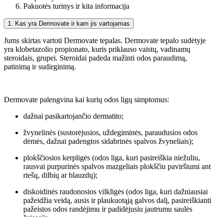
Pakuotės turinys ir kita informacija
1. Kas yra Dermovate ir kam jis vartojamas
Jums skirtas vartoti Dermovate tepalas. Dermovate tepalo sudėtyje
yra klobetazolio propionato, kuris priklauso vaistų, vadinamų
steroidais, grupei. Steroidai padeda mažinti odos paraudimą,
patinimą ir sudirginimą.
Dermovate palengvina kai kurių odos ligų simptomus:
dažnai pasikartojančio dermatito;
žvynelinės (sustorėjusios, uždegiminės, paraudusios odos
dėmės, dažnai padengtos sidabrinės spalvos žvyneliais);
plokščiosios kerpligės (odos liga, kuri pasireiškia niežuliu,
rausvai purpurinės spalvos mazgeliais plokščiu paviršiumi ant
riešų, dilbių ar blauzdų);
diskoidinės raudonosios vilkligės (odos liga, kuri dažniausiai
pažeidžia veidą, ausis ir plaukuotąją galvos dalį, pasireiškianti
pažeistos odos randėjimu ir padidėjusiu jautrumu saulės