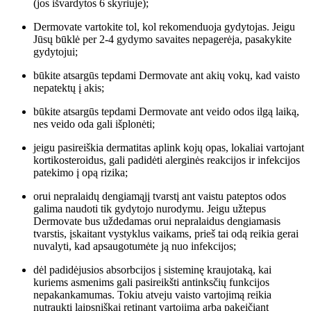
(jos išvardytos 6 skyriuje);
Dermovate vartokite tol, kol rekomenduoja gydytojas. Jeigu
Jūsų būklė per 2‑4 gydymo savaites nepagerėja, pasakykite
gydytojui;
būkite atsargūs tepdami Dermovate ant akių vokų, kad vaisto
nepatektų į akis;
būkite atsargūs tepdami Dermovate ant veido odos ilgą laiką,
nes veido oda gali išplonėti;
jeigu pasireiškia dermatitas aplink kojų opas, lokaliai vartojant
kortikosteroidus, gali padidėti alerginės reakcijos ir infekcijos
patekimo į opą rizika;
orui nepralaidų dengiamąjį tvarstį ant vaistu pateptos odos
galima naudoti tik gydytojo nurodymu. Jeigu užtepus
Dermovate bus uždedamas orui nepralaidus dengiamasis
tvarstis, įskaitant vystyklus vaikams, prieš tai odą reikia gerai
nuvalyti, kad apsaugotumėte ją nuo infekcijos;
dėl padidėjusios absorbcijos į sisteminę kraujotaką, kai
kuriems asmenims gali pasireikšti antinksčių funkcijos
nepakankamumas. Tokiu atveju vaisto vartojimą reikia
nutraukti laipsniškai retinant vartojimą arba pakeičiant