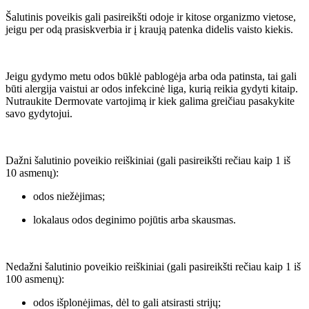
Šalutinis poveikis gali pasireikšti odoje ir kitose organizmo vietose,
jeigu per odą prasiskverbia ir į kraują patenka didelis vaisto kiekis.
Jeigu gydymo metu odos būklė pablogėja arba oda patinsta, tai gali
būti alergija vaistui ar odos infekcinė liga, kurią reikia gydyti kitaip.
Nutraukite Dermovate vartojimą ir kiek galima greičiau pasakykite
savo gydytojui.
Dažni šalutinio poveikio reiškiniai (gali pasireikšti rečiau kaip 1 iš
10 asmenų):
odos niežėjimas;
lokalaus odos deginimo pojūtis arba skausmas.
Nedažni šalutinio poveikio reiškiniai (gali pasireikšti rečiau kaip 1 iš
100 asmenų):
odos išplonėjimas, dėl to gali atsirasti strijų;