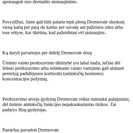
apsisaugoti nuo dermatito atsinaujinimo.
Pavyzdžiui, Jums gali būti patarta tepti ploną Dermovate sluoksnį
vieną kartą per parą du kartus per savaitę ant pažeistos odos arba
tose srityse, kur tikėtina, kad pažeidimai vėl atsinaujins.
Ką daryti pavartojus per didelę Dermovate dozę
Ūminio vaisto perdozavimo tikimybė yra labai maža, tačiau dėl
lėtinio perdozavimo arba netinkamo vaisto vartojimo gali atsirasti
pernelyg padidėjusios kortizolio (antinksčių hormono)
koncentracijos požymių.
Perdozavimo atveju gydymą Dermovate reikia nutraukti palaipsniui,
dėl ūminio antinksčių funkcijos nepakankamumo rizikos. Tai
padarys Jūsų gydytojas.
Pamiršus pavartoti Dermovate