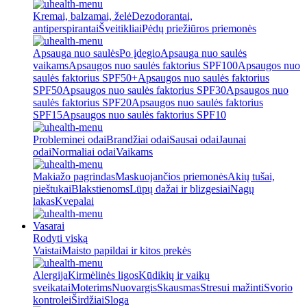
Kremai, balzamai, želė
Dezodorantai,
antiperspirantai
Šveitikliai
Pėdų priežiūros priemonės
Apsauga nuo saulės
Po įdegio
Apsauga nuo saulės
vaikams
Apsaugos nuo saulės faktorius SPF100
Apsaugos nuo
saulės faktorius SPF50+
Apsaugos nuo saulės faktorius
SPF50
Apsaugos nuo saulės faktorius SPF30
Apsaugos nuo
saulės faktorius SPF20
Apsaugos nuo saulės faktorius
SPF15
Apsaugos nuo saulės faktorius SPF10
Probleminei odai
Brandžiai odai
Sausai odai
Jaunai
odai
Normaliai odai
Vaikams
Makiažo pagrindas
Maskuojančios priemonės
Akių tušai,
pieštukai
Blakstienoms
Lūpų dažai ir blizgesiai
Nagų
lakas
Kvepalai
Vasarai
Rodyti viską
Vaistai
Maisto papildai ir kitos prekės
Alergija
Kirmėlinės ligos
Kūdikių ir vaikų
sveikatai
Moterims
Nuovargis
Skausmas
Stresui mažinti
Svorio
kontrolei
Širdžiai
Sloga