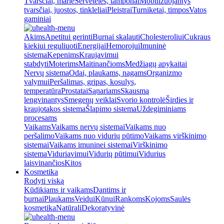
Tvarsčiai, marlė
Servetėlės, tamponai
Mobilizuojantys
tvarsčiai, juostos, tinkleliai
Pleistrai
Turniketai, timpos
Vatos
gaminiai
Akims
Apetitui gerinti
Burnai skalauti
Cholesteroliui
Cukraus
kiekiui reguliuoti
Energijai
Hemorojui
Imuninė
sistema
Kepenims
Kraujavimui
stabdyti
Moterims
Maitinančioms
Medžiagų apykaitai
Nervų sistema
Odai, plaukams, nagams
Organizmo
valymui
Peršalimas, gripas, kosulys,
temperatūra
Prostatai
Sąnariams
Skausmą
lengvinantys
Smegenų veiklai
Svorio kontrolė
Širdies ir
kraujotakos sistema
Šlapimo sistema
Uždegiminiams
procesams
Vaikams
Vaikams nervų sistemai
Vaikams nuo
peršalimo
Vaikams nuo vidurių pūtimo
Vaikams virškinimo
sistemai
Vaikams imuninei sistemai
Virškinimo
sistema
Viduriavimui
Vidurių pūtimui
Vidurius
laisvinančios
Kitos
Kosmetika
Rodyti viską
Kūdikiams ir vaikams
Dantims ir
burnai
Plaukams
Veidui
Kūnui
Rankoms
Kojoms
Saulės
kosmetika
Natūrali
Dekoratyvinė