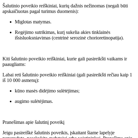
Šalutinio poveikio reiškiniai, kurių dažnis nežinomas (negali būti
apskaičiuotas pagal turimus duomenis):
Miglotas matymas.
Regėjimo sutrikimas, kurį sukelia akies tinklainės
išsisluoksniavimas (centrinė serozinė chorioretinopatija).
Kiti šalutinio poveikio reiškiniai, kurie gali pasireikšti vaikams ir
paaugliams:
Labai reti šalutinio poveikio reiškiniai (gali pasireikšti rečiau kaip 1
iš 10 000 asmenų):
kūno masės didėjimo sulėtėjimas;
augimo sulėtėjimas.
Pranešimas apie šalutinį poveikį
Jeigu pasireiškė šalutinis poveikis, įskaitant šiame lapelyje