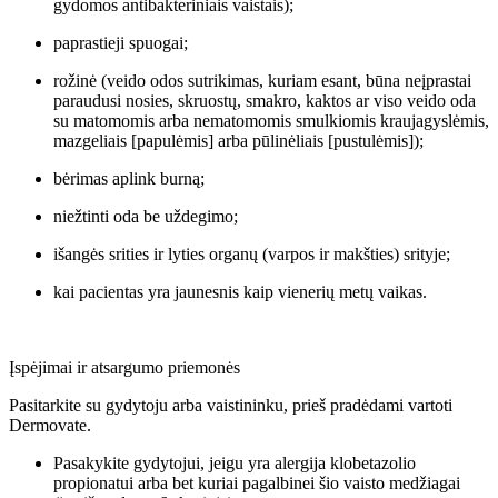
gydomos antibakteriniais vaistais);
paprastieji spuogai;
rožinė (veido odos sutrikimas, kuriam esant, būna neįprastai
paraudusi nosies, skruostų, smakro, kaktos ar viso veido oda
su matomomis arba nematomomis smulkiomis kraujagyslėmis,
mazgeliais [papulėmis] arba pūlinėliais [pustulėmis]);
bėrimas aplink burną;
niežtinti oda be uždegimo;
išangės srities ir lyties organų (varpos ir makšties) srityje;
kai pacientas yra jaunesnis kaip vienerių metų vaikas.
Įspėjimai ir atsargumo priemonės
Pasitarkite su gydytoju arba vaistininku, prieš pradėdami vartoti
Dermovate.
Pasakykite gydytojui, jeigu yra alergija klobetazolio
propionatui arba bet kuriai pagalbinei šio vaisto medžiagai