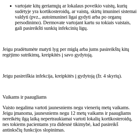
vartojate kitų geriamųjų ar lokalaus poveikio vaistų, kurių
sudėtyje yra kortikosteroidų, ar vaistų, skirtų imuninei sistemai
valdyti (pvz., autoimuninei ligai gydyti arba po organų
persodinimo). Dermovate vartojant kartu su tokiais vaistais,
gali pasireikšti sunkių infekcinių ligų.
Jeigu pradėtumėte matyti lyg per miglą arba jums pasireikštų kitų
regėjimo sutrikimų, kreipkitės į savo gydytoją.
Jeigu pasireiškia infekcija, kreipkitės į gydytoją (žr. 4 skyrių).
Vaikams ir paaugliams
Vaisto negalima vartoti jaunesniems negu vienerių metų vaikams.
Jeigu įmanoma, jaunesniems negu 12 metų vaikams ir paaugliams
nereikėtų ilgą laiką nepertraukiamai vartoti lokalių kortikosteroidų,
nes tokiems pacientams yra didesnė tikimybė, kad pasireikš
antinksčių funkcijos slopinimas.