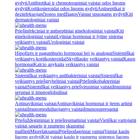
gydyti
Antibiotikai ir chemoterapiniai vaistai odos ligoms
gydyti
Kortikosteroidai odos ligoms gydyti
Antiseptikai ir
dezinfekuojančiosios medžiagos
Vaistai spuogams gydyti
Kiti
dermatologiniai vaistai
Priešinfekciniai ir antiseptiniai ginekologiniai vaistai
Kiti
ginekologiniai vaistai
Lytiniai hormonai ir lytinę sistemą
veikiantys vaistai
Urologiniai vaistai
Hipofizės ir pagumburio hormonai bei jų analogai
Sistemiškai
veikiantys kortikosteroidai
Skydliaukę veikiantys vaistai
Kasos
hormonai
Kalcio apykaitą veikiantys vaistai
Sistemiškai veikiantys antibakteriniai vaistai
Sistemiškai
veikiantys priešgrybeliniai vaistai
Priešmikobakteriniai
vaistai
Sistemiškai veikiantys priešvirusiniai vaistai
Imuniniai
serumai ir imunoglobulinai
Antinavikiniai vaistai
Antinavikiniai hormonai ir jiems artimi
vaistai
Imunomoduliuojantys vaistai
Imunosupresantai
Priešuždegiminiai ir priešreumatiniai vaistai
Vietiškai vartojami
vaistai sąnarių ir raumenų skausmui
malšinti
Miorelaksantai
Priešpodagriniai vaistai
Vaistai kaulų
ligoms gydyti
Kiti vaistai kaulų ir raumenų sistemos ligoms