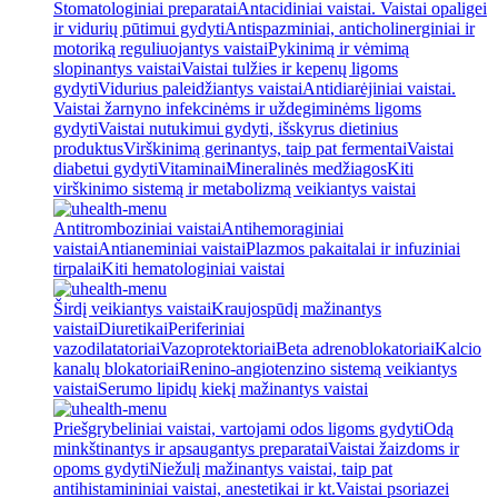
Stomatologiniai preparatai
Antacidiniai vaistai. Vaistai opaligei
ir vidurių pūtimui gydyti
Antispazminiai, anticholinerginiai ir
motoriką reguliuojantys vaistai
Pykinimą ir vėmimą
slopinantys vaistai
Vaistai tulžies ir kepenų ligoms
gydyti
Vidurius paleidžiantys vaistai
Antidiarėjiniai vaistai.
Vaistai žarnyno infekcinėms ir uždegiminėms ligoms
gydyti
Vaistai nutukimui gydyti, išskyrus dietinius
produktus
Virškinimą gerinantys, taip pat fermentai
Vaistai
diabetui gydyti
Vitaminai
Mineralinės medžiagos
Kiti
virškinimo sistemą ir metabolizmą veikiantys vaistai
Antitromboziniai vaistai
Antihemoraginiai
vaistai
Antianeminiai vaistai
Plazmos pakaitalai ir infuziniai
tirpalai
Kiti hematologiniai vaistai
Širdį veikiantys vaistai
Kraujospūdį mažinantys
vaistai
Diuretikai
Periferiniai
vazodilatatoriai
Vazoprotektoriai
Beta adrenoblokatoriai
Kalcio
kanalų blokatoriai
Renino-angiotenzino sistemą veikiantys
vaistai
Serumo lipidų kiekį mažinantys vaistai
Priešgrybeliniai vaistai, vartojami odos ligoms gydyti
Odą
minkštinantys ir apsaugantys preparatai
Vaistai žaizdoms ir
opoms gydyti
Niežulį mažinantys vaistai, taip pat
antihistamininiai vaistai, anestetikai ir kt.
Vaistai psoriazei