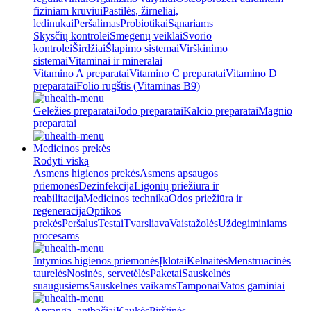
fiziniam krūviui
Pastilės, žirneliai,
ledinukai
Peršalimas
Probiotikai
Sąnariams
Skysčių kontrolei
Smegenų veiklai
Svorio
kontrolei
Širdžiai
Šlapimo sistemai
Virškinimo
sistemai
Vitaminai ir mineralai
Vitamino A preparatai
Vitamino C preparatai
Vitamino D
preparatai
Folio rūgštis (Vitaminas B9)
Geležies preparatai
Jodo preparatai
Kalcio preparatai
Magnio
preparatai
Medicinos prekės
Rodyti viską
Asmens higienos prekės
Asmens apsaugos
priemonės
Dezinfekcija
Ligonių priežiūra ir
reabilitacija
Medicinos technika
Odos priežiūra ir
regeneracija
Optikos
prekės
Peršalus
Testai
Tvarsliava
Vaistažolės
Uždegiminiams
procesams
Intymios higienos priemonės
Įklotai
Kelnaitės
Menstruacinės
taurelės
Nosinės, servetėlės
Paketai
Sauskelnės
suaugusiems
Sauskelnės vaikams
Tamponai
Vatos gaminiai
Apranga, antbačiai
Kaukės
Pirštinės,