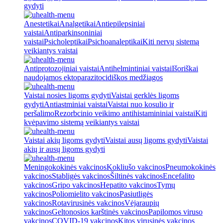
gydyti
Anestetikai
Analgetikai
Antiepilepsiniai
vaistai
Antiparkinsoniniai
vaistai
Psicholeptikai
Psichoanaleptikai
Kiti nervų sistemą
veikiantys vaistai
Antiprotozojiniai vaistai
Antihelmintiniai vaistai
Išoriškai
naudojamos ektoparazitocidiškos medžiagos
Vaistai nosies ligoms gydyti
Vaistai gerklės ligoms
gydyti
Antiastminiai vaistai
Vaistai nuo kosulio ir
peršalimo
Rezorbcinio veikimo antihistamininiai vaistai
Kiti
kvėpavimo sistemą veikiantys vaistai
Vaistai akių ligoms gydyti
Vaistai ausų ligoms gydyti
Vaistai
akių ir ausų ligoms gydyti
Meningokokinės vakcinos
Kokliušo vakcinos
Pneumokokinės
vakcinos
Stabligės vakcinos
Šiltinės vakcinos
Encefalito
vakcinos
Gripo vakcinos
Hepatito vakcinos
Tymų
vakcinos
Poliomielito vakcinos
Pasiutligės
vakcinos
Rotavirusinės vakcinos
Vėjaraupių
vakcinos
Geltonosios karštinės vakcinos
Papilomos viruso
vakcinos
COVID-19 vakcinos
Kitos virusinės vakcinos