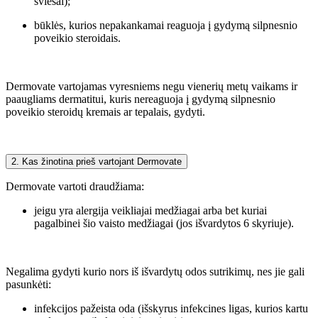
šviesai);
būklės, kurios nepakankamai reaguoja į gydymą silpnesnio
poveikio steroidais.
Dermovate vartojamas vyresniems negu vienerių metų vaikams ir
paaugliams dermatitui, kuris nereaguoja į gydymą silpnesnio
poveikio steroidų kremais ar tepalais, gydyti.
2. Kas žinotina prieš vartojant Dermovate
Dermovate vartoti draudžiama:
jeigu yra alergija veikliajai medžiagai arba bet kuriai
pagalbinei šio vaisto medžiagai (jos išvardytos 6 skyriuje).
Negalima gydyti kurio nors iš išvardytų odos sutrikimų, nes jie gali
pasunkėti:
infekcijos pažeista oda (išskyrus infekcines ligas, kurios kartu