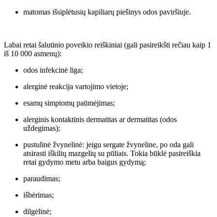
matomas išsiplėtusių kapiliarų piešinys odos paviršiuje.
Labai retai šalutinio poveikio reiškiniai (gali pasireikšti rečiau kaip 1
iš 10 000 asmenų):
odos infekcinė liga;
alerginė reakcija vartojimo vietoje;
esamų simptomų paūmėjimas;
alerginis kontaktinis dermatitas ar dermatitas (odos
uždegimas);
pustulinė žvynelinė: jeigu sergate žvyneline, po oda gali
atsirasti iškilių mazgelių su pūliais. Tokia būklė pasireiškia
retai gydymo metu arba baigus gydymą;
paraudimas;
išbėrimas;
dilgėlinė;