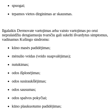
spuogai;
tepamos vietos dirginimas ar skausmas.
Ilgalaikis Dermovate vartojimas arba vaisto vartojimas po orui
nepralaidžiu dengiamuoju tvarsčiu gali sukelti išvardytus simptomus,
vadinamus Kušingo sindromu:
kūno masės padidėjimas;
mėnulio veidas (veido suapvalėjimas);
nutukimas;
odos išplonėjimas;
odos susiraukšlėjimas;
odos sausumas;
odos spalvos pokyčiai;
kūno plaukuotumo padidėjimas;