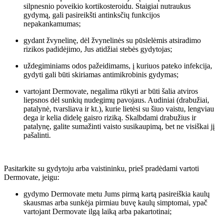
silpnesnio poveikio kortikosteroidu. Staigiai nutraukus
gydymą, gali pasireikšti antinksčių funkcijos
nepakankamumas;
gydant žvynelinę, dėl žvynelinės su pūslelėmis atsiradimo
rizikos padidėjimo, Jus atidžiai stebės gydytojas;
uždegiminiams odos pažeidimams, į kuriuos pateko infekcija,
gydyti gali būti skiriamas antimikrobinis gydymas;
vartojant Dermovate, negalima rūkyti ar būti šalia atviros
liepsnos dėl sunkių nudegimų pavojaus. Audiniai (drabužiai,
patalynė, tvarsliava ir kt.), kurie lietėsi su šiuo vaistu, lengviau
dega ir kelia didelę gaisro riziką. Skalbdami drabužius ir
patalynę, galite sumažinti vaisto susikaupimą, bet ne visiškai jį
pašalinti.
Pasitarkite su gydytoju arba vaistininku, prieš pradėdami vartoti
Dermovate, jeigu:
gydymo Dermovate metu Jums pirmą kartą pasireiškia kaulų
skausmas arba sunkėja pirmiau buvę kaulų simptomai, ypač
vartojant Dermovate ilgą laiką arba pakartotinai;