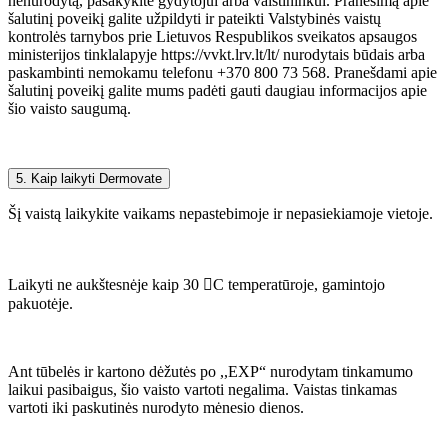
nenurodytą, pasakykite gydytojui arba vaistininkui. Pranešimą apie
šalutinį poveikį galite užpildyti ir pateikti Valstybinės vaistų
kontrolės tarnybos prie Lietuvos Respublikos sveikatos apsaugos
ministerijos tinklalapyje https://vvkt.lrv.lt/lt/ nurodytais būdais arba
paskambinti nemokamu telefonu +370 800 73 568. Pranešdami apie
šalutinį poveikį galite mums padėti gauti daugiau informacijos apie
šio vaisto saugumą.
5. Kaip laikyti Dermovate
Šį vaistą laikykite vaikams nepastebimoje ir nepasiekiamoje vietoje.
Laikyti ne aukštesnėje kaip 30 C temperatūroje, gamintojo
pakuotėje.
Ant tūbelės ir kartono dėžutės po ,,EXP“ nurodytam tinkamumo
laikui pasibaigus, šio vaisto vartoti negalima. Vaistas tinkamas
vartoti iki paskutinės nurodyto mėnesio dienos.