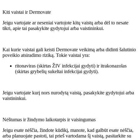
Kiti vaistai ir Dermovate
Jeigu vartojate ar neseniai vartojote kitų vaistų arba dėl to nesate
tikri, apie tai pasakykite gydytojui arba vaistininkui.
Kai kurie vaistai gali keisti Dermovate veikimą arba didinti šalutinio
poveikio atsiradimo riziką. Tokie vaistai yra:
ritonaviras (skirtas ŽIV infekcijai gydyti) ir itrakonazolas
(skirtas grybelių sukeltai infekcijai gydyti).
Jeigu vartojate kurį nors nurodytą vaistą, pasakykite gydytojui arba
vaistininkui.
Nėštumas ir žindymo laikotarpis ir vaisingumas
Jeigu esate nėščia, žindote kūdikį, manote, kad galbūt esate nėščia,
arba planuojate pastoti, tai prieš vartodama šį vaistą, pasitarkite su