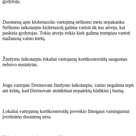
gydytoju.
Duomenų apie klobetazolio vartojimą nėštumo metu nepakanka.
Nėštumo laikotarpiu klobetazolį galima vartoti tik tuo atveju, kai
paskiria gydytojas. Tokiu atveju reikia kiek galima trumpiau vartoti
mažiausią vaisto kiekį.
Žindymo laikotarpiu lokaliai vartojamų kortikosteroidų saugumas
nebuvo nustatytas.
Jeigu vartojate Dermovate žindymo laikotarpiu, vaisto negalima tepti
ant krūtų, kad Dermovate atsitiktinai nepatektų kūdikiui į burną.
Lokaliai vartojamų kortikosteroidų poveikio žmogaus vaisingumui
įvertinimo duomenų nėra.