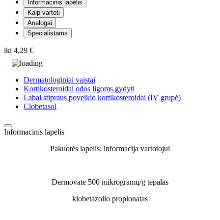
Informacinis lapelis
Kaip vartoti
Analogai
Specialistams
iki
4,29 €
Dermatologiniai vaistai
Kortikosteroidai odos ligoms gydyti
Labai stipraus poveikio kortikosteroidai (IV grupė)
Clobetasol
Informacinis lapelis
Pakuotės lapelis: informacija vartotojui
Dermovate 500 mikrogramų/g tepalas
klobetazolio propionatas