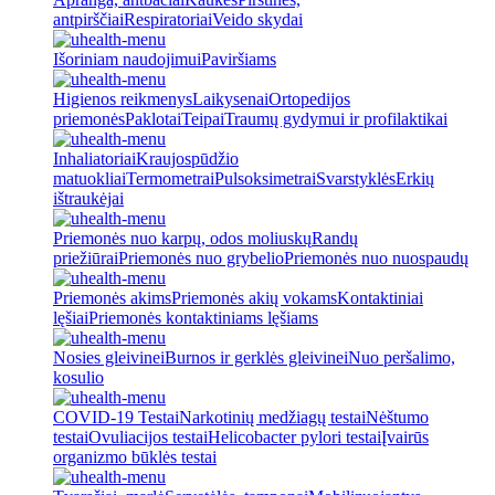
antpirščiai
Respiratoriai
Veido skydai
Išoriniam naudojimui
Paviršiams
Higienos reikmenys
Laikysenai
Ortopedijos
priemonės
Paklotai
Teipai
Traumų gydymui ir profilaktikai
Inhaliatoriai
Kraujospūdžio
matuokliai
Termometrai
Pulsoksimetrai
Svarstyklės
Erkių
ištraukėjai
Priemonės nuo karpų, odos moliuskų
Randų
priežiūrai
Priemonės nuo grybelio
Priemonės nuo nuospaudų
Priemonės akims
Priemonės akių vokams
Kontaktiniai
lęšiai
Priemonės kontaktiniams lęšiams
Nosies gleivinei
Burnos ir gerklės gleivinei
Nuo peršalimo,
kosulio
COVID-19 Testai
Narkotinių medžiagų testai
Nėštumo
testai
Ovuliacijos testai
Helicobacter pylori testai
Įvairūs
organizmo būklės testai