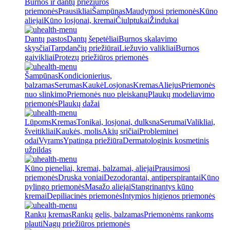
Burnos ir dantų priežiūros
priemonės
Prausikliai
Šampūnas
Maudymosi priemonės
Kūno
aliejai
Kūno losjonai, kremai
Čiulptukai
Žindukai
Dantų pastos
Dantų šepetėliai
Burnos skalavimo
skysčiai
Tarpdančių priežiūrai
Liežuvio valikliai
Burnos
gaivikliai
Protezų priežiūros priemonės
Šampūnas
Kondicionierius,
balzamas
Serumas
Kaukė
Losjonas
Kremas
Aliejus
Priemonės
nuo slinkimo
Priemonės nuo pleiskanų
Plaukų modeliavimo
priemonės
Plaukų dažai
Lūpoms
Kremas
Tonikai, losjonai, dulksna
Serumai
Valikliai,
šveitikliai
Kaukės, molis
Akių sričiai
Probleminei
odai
Vyrams
Ypatinga priežiūra
Dermatologinis kosmetinis
užpildas
Kūno pieneliai, kremai, balzamai, aliejai
Prausimosi
priemonės
Druska voniai
Dezodorantai, antiperspirantai
Kūno
pylingo priemonės
Masažo aliejai
Stangrinantys kūno
kremai
Depiliacinės priemonės
Intymios higienos priemonės
Rankų kremas
Rankų gelis, balzamas
Priemonėms rankoms
plauti
Nagų priežiūros priemonės