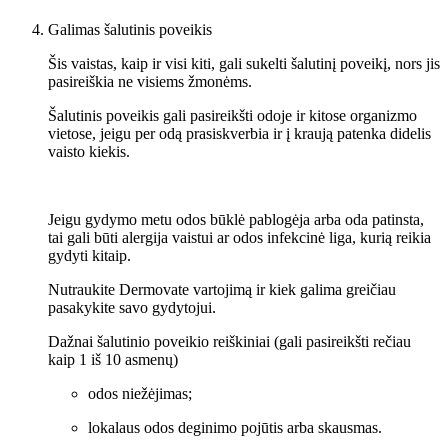
Galimas šalutinis poveikis
Šis vaistas, kaip ir visi kiti, gali sukelti šalutinį poveikį, nors jis
pasireiškia ne visiems žmonėms.
Šalutinis poveikis gali pasireikšti odoje ir kitose organizmo
vietose, jeigu per odą prasiskverbia ir į kraują patenka didelis
vaisto kiekis.
Jeigu gydymo metu odos būklė pablogėja arba oda patinsta,
tai gali būti alergija vaistui ar odos infekcinė liga, kurią reikia
gydyti kitaip.
Nutraukite Dermovate vartojimą ir kiek galima greičiau
pasakykite savo gydytojui.
Dažnai šalutinio poveikio reiškiniai (gali pasireikšti rečiau
kaip 1 iš 10 asmenų)
odos niežėjimas;
lokalaus odos deginimo pojūtis arba skausmas.