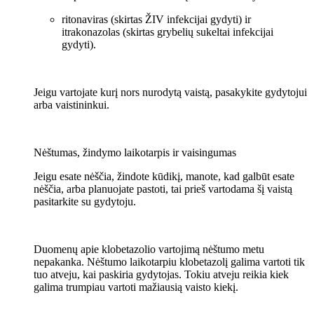
ritonaviras (skirtas ŽIV infekcijai gydyti) ir
itrakonazolas (skirtas grybelių sukeltai infekcijai
gydyti).
Jeigu vartojate kurį nors nurodytą vaistą, pasakykite gydytojui
arba vaistininkui.
Nėštumas, žindymo laikotarpis ir vaisingumas
Jeigu esate nėščia, žindote kūdikį, manote, kad galbūt esate
nėščia, arba planuojate pastoti, tai prieš vartodama šį vaistą
pasitarkite su gydytoju.
Duomenų apie klobetazolio vartojimą nėštumo metu
nepakanka. Nėštumo laikotarpiu klobetazolį galima vartoti tik
tuo atveju, kai paskiria gydytojas. Tokiu atveju reikia kiek
galima trumpiau vartoti mažiausią vaisto kiekį.