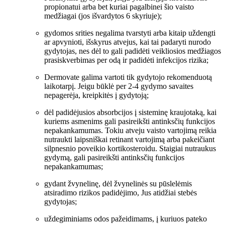
propionatui arba bet kuriai pagalbinei šio vaisto
medžiagai (jos išvardytos 6 skyriuje);
gydomos srities negalima tvarstyti arba kitaip uždengti
ar apvynioti, išskyrus atvejus, kai tai padaryti nurodo
gydytojas, nes dėl to gali padidėti veikliosios medžiagos
prasiskverbimas per odą ir padidėti infekcijos rizika;
Dermovate galima vartoti tik gydytojo rekomenduotą
laikotarpį. Jeigu būklė per 2‑4 gydymo savaites
nepagerėja, kreipkitės į gydytoją;
dėl padidėjusios absorbcijos į sisteminę kraujotaką, kai
kuriems asmenims gali pasireikšti antinksčių funkcijos
nepakankamumas. Tokiu atveju vaisto vartojimą reikia
nutraukti laipsniškai retinant vartojimą arba pakeičiant
silpnesnio poveikio kortikosteroidu. Staigiai nutraukus
gydymą, gali pasireikšti antinksčių funkcijos
nepakankamumas;
gydant žvynelinę, dėl žvynelinės su pūslelėmis
atsiradimo rizikos padidėjimo, Jus atidžiai stebės
gydytojas;
uždegiminiams odos pažeidimams, į kuriuos pateko