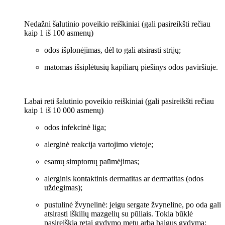
Nedažni šalutinio poveikio reiškiniai (gali pasireikšti rečiau
kaip 1 iš 100 asmenų)
odos išplonėjimas, dėl to gali atsirasti strijų;
matomas išsiplėtusių kapiliarų piešinys odos paviršiuje.
Labai reti šalutinio poveikio reiškiniai (gali pasireikšti rečiau
kaip 1 iš 10 000 asmenų)
odos infekcinė liga;
alerginė reakcija vartojimo vietoje;
esamų simptomų paūmėjimas;
alerginis kontaktinis dermatitas ar dermatitas (odos
uždegimas);
pustulinė žvynelinė: jeigu sergate žvyneline, po oda gali
atsirasti iškilių mazgelių su pūliais. Tokia būklė
pasireiškia retai gydymo metu arba baigus gydymą;