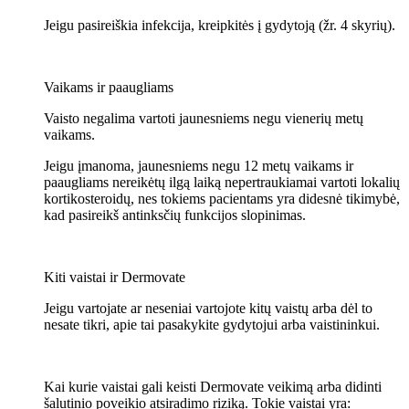
Jeigu pasireiškia infekcija, kreipkitės į gydytoją (žr. 4 skyrių).
Vaikams ir paaugliams
Vaisto negalima vartoti jaunesniems negu vienerių metų
vaikams.
Jeigu įmanoma, jaunesniems negu 12 metų vaikams ir
paaugliams nereikėtų ilgą laiką nepertraukiamai vartoti lokalių
kortikosteroidų, nes tokiems pacientams yra didesnė tikimybė,
kad pasireikš antinksčių funkcijos slopinimas.
Kiti vaistai ir Dermovate
Jeigu vartojate ar neseniai vartojote kitų vaistų arba dėl to
nesate tikri, apie tai pasakykite gydytojui arba vaistininkui.
Kai kurie vaistai gali keisti Dermovate veikimą arba didinti
šalutinio poveikio atsiradimo riziką. Tokie vaistai yra: