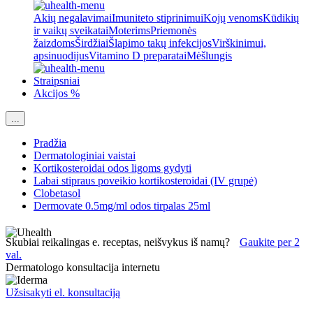
Akių negalavimai
Imuniteto stiprinimui
Kojų venoms
Kūdikių
ir vaikų sveikatai
Moterims
Priemonės
žaizdoms
Širdžiai
Šlapimo takų infekcijos
Virškinimui,
apsinuodijus
Vitamino D preparatai
Mėšlungis
Straipsniai
Akcijos %
...
Pradžia
Dermatologiniai vaistai
Kortikosteroidai odos ligoms gydyti
Labai stipraus poveikio kortikosteroidai (IV grupė)
Clobetasol
Dermovate 0.5mg/ml odos tirpalas 25ml
Skubiai reikalingas e. receptas, neišvykus iš namų?
Gaukite per 2
val.
Dermatologo konsultacija internetu
Užsisakyti el. konsultaciją