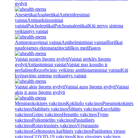
gydyti
Anestetikai
Analgetikai
Antiepilepsiniai
vaistai
Antiparkinsoniniai
vaistai
Psicholeptikai
Psichoanaleptikai
Kiti nervų sistemą
veikiantys vaistai
Antiprotozojiniai vaistai
Antihelmintiniai vaistai
Išoriškai
naudojamos ektoparazitocidiškos medžiagos
Vaistai nosies ligoms gydyti
Vaistai gerklės ligoms
gydyti
Antiastminiai vaistai
Vaistai nuo kosulio ir
peršalimo
Rezorbcinio veikimo antihistamininiai vaistai
Kiti
kvėpavimo sistemą veikiantys vaistai
Vaistai akių ligoms gydyti
Vaistai ausų ligoms gydyti
Vaistai
akių ir ausų ligoms gydyti
Meningokokinės vakcinos
Kokliušo vakcinos
Pneumokokinės
vakcinos
Stabligės vakcinos
Šiltinės vakcinos
Encefalito
vakcinos
Gripo vakcinos
Hepatito vakcinos
Tymų
vakcinos
Poliomielito vakcinos
Pasiutligės
vakcinos
Rotavirusinės vakcinos
Vėjaraupių
vakcinos
Geltonosios karštinės vakcinos
Papilomos viruso
vakcinos
COVID-19 vakcinos
Kitos virusinės vakcinos