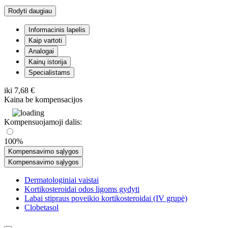
Rodyti daugiau
Informacinis lapelis
Kaip vartoti
Analogai
Kainų istorija
Specialistams
iki
7,68 €
Kaina be kompensacijos
Kompensuojamoji dalis:
100%
Kompensavimo sąlygos
Kompensavimo sąlygos
Dermatologiniai vaistai
Kortikosteroidai odos ligoms gydyti
Labai stipraus poveikio kortikosteroidai (IV grupė)
Clobetasol