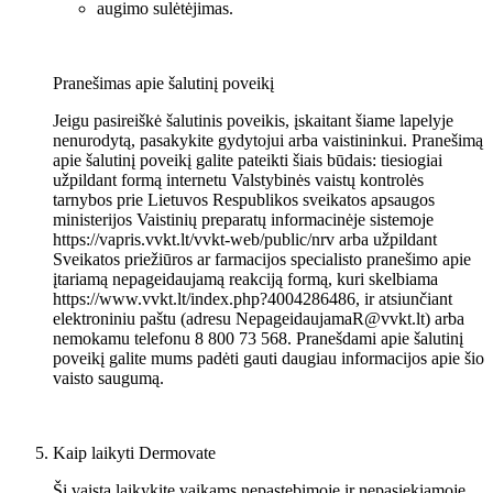
augimo sulėtėjimas.
Pranešimas apie šalutinį poveikį
Jeigu pasireiškė šalutinis poveikis, įskaitant šiame lapelyje
nenurodytą, pasakykite gydytojui arba vaistininkui. Pranešimą
apie šalutinį poveikį galite pateikti šiais būdais: tiesiogiai
užpildant formą internetu Valstybinės vaistų kontrolės
tarnybos prie Lietuvos Respublikos sveikatos apsaugos
ministerijos Vaistinių preparatų informacinėje sistemoje
https://vapris.vvkt.lt/vvkt-web/public/nrv arba užpildant
Sveikatos priežiūros ar farmacijos specialisto pranešimo apie
įtariamą nepageidaujamą reakciją formą, kuri skelbiama
https://www.vvkt.lt/index.php?4004286486, ir atsiunčiant
elektroniniu paštu (adresu NepageidaujamaR@vvkt.lt) arba
nemokamu telefonu 8 800 73 568. Pranešdami apie šalutinį
poveikį galite mums padėti gauti daugiau informacijos apie šio
vaisto saugumą.
Kaip laikyti Dermovate
Šį vaistą laikykite vaikams nepastebimoje ir nepasiekiamoje