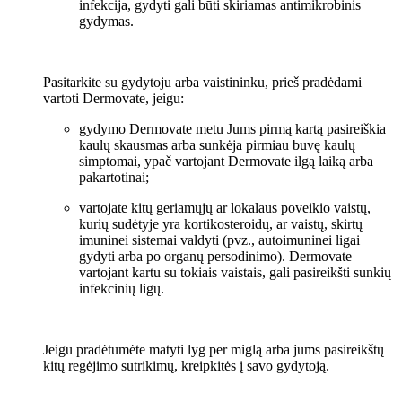
infekcija, gydyti gali būti skiriamas antimikrobinis
gydymas.
Pasitarkite su gydytoju arba vaistininku, prieš pradėdami
vartoti Dermovate, jeigu:
gydymo Dermovate metu Jums pirmą kartą pasireiškia
kaulų skausmas arba sunkėja pirmiau buvę kaulų
simptomai, ypač vartojant Dermovate ilgą laiką arba
pakartotinai;
vartojate kitų geriamųjų ar lokalaus poveikio vaistų,
kurių sudėtyje yra kortikosteroidų, ar vaistų, skirtų
imuninei sistemai valdyti (pvz., autoimuninei ligai
gydyti arba po organų persodinimo). Dermovate
vartojant kartu su tokiais vaistais, gali pasireikšti sunkių
infekcinių ligų.
Jeigu pradėtumėte matyti lyg per miglą arba jums pasireikštų
kitų regėjimo sutrikimų, kreipkitės į savo gydytoją.