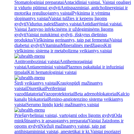
Stomatologiniai preparatai
Antacidiniai vaistai. Vaistai opaligei
ir vidurių pūtimui gydyti
Antispazminiai, anticholinerginiai ir
motoriką reguliuojantys vaistai
Pykinimą ir vėmimą
slopinantys vaistai
Vaistai tulžies ir kepenų ligoms
gydyti
Vidurius paleidžiantys vaistai
Antidiarėjiniai vaistai.
Vaistai žarnyno infekcinėms ir uždegiminėms ligoms
gydyti
Vaistai nutukimui gydyti, išskyrus dietinius
produktus
Virškinimą gerinantys, taip pat fermentai
Vaistai
diabetui gydyti
Vitaminai
Mineralinės medžiagos
Kiti
virškinimo sistemą ir metabolizmą veikiantys vaistai
Antitromboziniai vaistai
Antihemoraginiai
vaistai
Antianeminiai vaistai
Plazmos pakaitalai ir infuziniai
tirpalai
Kiti hematologiniai vaistai
Širdį veikiantys vaistai
Kraujospūdį mažinantys
vaistai
Diuretikai
Periferiniai
vazodilatatoriai
Vazoprotektoriai
Beta adrenoblokatoriai
Kalcio
kanalų blokatoriai
Renino-angiotenzino sistemą veikiantys
vaistai
Serumo lipidų kiekį mažinantys vaistai
Priešgrybeliniai vaistai, vartojami odos ligoms gydyti
Odą
minkštinantys ir apsaugantys preparatai
Vaistai žaizdoms ir
opoms gydyti
Niežulį mažinantys vaistai, taip pat
antihistamininiai vaistai, anestetikai ir kt.
Vaistai psoriazei