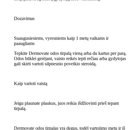
Dozavimas
Suaugusiesiems, vyresniems kaip 1 metų vaikams ir
paaugliams
Tepkite Dermovate odos tirpalą vieną arba du kartus per parą.
Odos būklei gerėjant, vaisto reikės tepti rečiau arba gydytojas
gali skirti vartoti silpnesnio poveikio steroidą.
Kaip vartoti vaistą
Jeigu plaunate plaukus, juos reikia išdžiovinti prieš tepant
tirpalą.
Dermovate odos tirpalas yra degus, todėl vartojimo metu ir iš