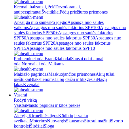
Kremai, balzamai, želė
Dezodorantai,
antiperspirantai
Šveitikliai
Pėdų priežiūros priemonės
Apsauga nuo saulės
Po įdegio
Apsauga nuo saulės
vaikams
Apsaugos nuo saulės faktorius SPF100
Apsaugos nuo
saulės faktorius SPF50+
Apsaugos nuo saulės faktorius
SPF50
Apsaugos nuo saulės faktorius SPF30
Apsaugos nuo
saulės faktorius SPF20
Apsaugos nuo saulės faktorius
SPF15
Apsaugos nuo saulės faktorius SPF10
Probleminei odai
Brandžiai odai
Sausai odai
Jaunai
odai
Normaliai odai
Vaikams
Makiažo pagrindas
Maskuojančios priemonės
Akių tušai,
pieštukai
Blakstienoms
Lūpų dažai ir blizgesiai
Nagų
lakas
Kvepalai
Vasarai
Rodyti viską
Vaistai
Maisto papildai ir kitos prekės
Alergija
Kirmėlinės ligos
Kūdikių ir vaikų
sveikatai
Moterims
Nuovargis
Skausmas
Stresui mažinti
Svorio
kontrolei
Širdžiai
Sloga