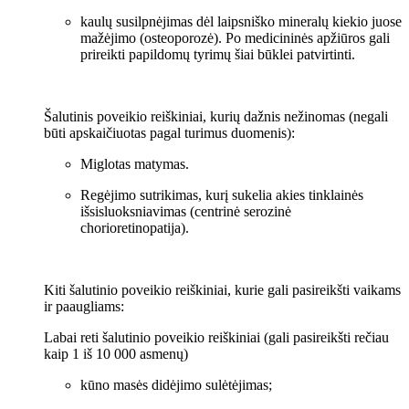
kaulų susilpnėjimas dėl laipsniško mineralų kiekio juose
mažėjimo (osteoporozė). Po medicininės apžiūros gali
prireikti papildomų tyrimų šiai būklei patvirtinti.
Šalutinis poveikio reiškiniai, kurių dažnis nežinomas (negali
būti apskaičiuotas pagal turimus duomenis):
Miglotas matymas.
Regėjimo sutrikimas, kurį sukelia akies tinklainės
išsisluoksniavimas (centrinė serozinė
chorioretinopatija).
Kiti šalutinio poveikio reiškiniai, kurie gali pasireikšti vaikams
ir paaugliams:
Labai reti šalutinio poveikio reiškiniai (gali pasireikšti rečiau
kaip 1 iš 10 000 asmenų)
kūno masės didėjimo sulėtėjimas;