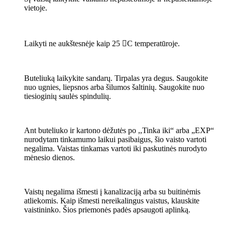
vietoje.
Laikyti ne aukštesnėje kaip 25 C temperatūroje.
Buteliuką laikykite sandarų. Tirpalas yra degus. Saugokite
nuo ugnies, liepsnos arba šilumos šaltinių. Saugokite nuo
tiesioginių saulės spindulių.
Ant buteliuko ir kartono dėžutės po ,,Tinka iki“ arba „EXP“
nurodytam tinkamumo laikui pasibaigus, šio vaisto vartoti
negalima. Vaistas tinkamas vartoti iki paskutinės nurodyto
mėnesio dienos.
Vaistų negalima išmesti į kanalizaciją arba su buitinėmis
atliekomis. Kaip išmesti nereikalingus vaistus, klauskite
vaistininko. Šios priemonės padės apsaugoti aplinką.