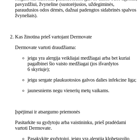
pavyzdžiui, žvyneline (sustorėjusios, uždegiminės,
paraudusios odos dėmės, dažnai padengtos sidabrinės spalvos
žvyneliais).
Kas žinotina prieš vartojant Dermovate
Dermovate vartoti draudžiama:
jeigu yra alergija veikliajai medžiagai arba bet kuriai
pagalbinei šio vaisto medžiagai (jos išvardytos
6 skyriuje);
jeigu sergate plaukuotosios galvos dalies infekcine liga;
jaunesniems negu vienerių metų vaikams.
Įspėjimai ir atsargumo priemonės
Pasitarkite su gydytoju arba vaistininku, prieš pradėdami
vartoti Dermovate.
Pasakykite gydytojui, jeigu yra alergija klobetazolio