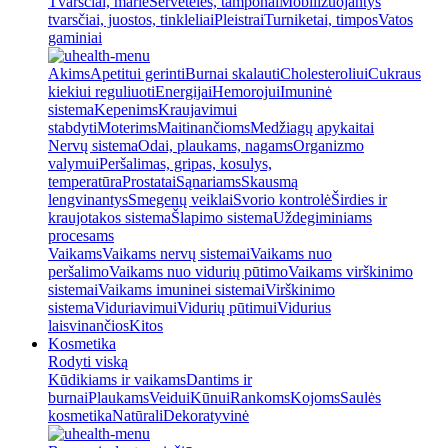
Tvarsčiai, marlė
Servetėlės, tamponai
Mobilizuojantys
tvarsčiai, juostos, tinkleliai
Pleistrai
Turniketai, timpos
Vatos
gaminiai
Akims
Apetitui gerinti
Burnai skalauti
Cholesteroliui
Cukraus
kiekiui reguliuoti
Energijai
Hemorojui
Imuninė
sistema
Kepenims
Kraujavimui
stabdyti
Moterims
Maitinančioms
Medžiagų apykaitai
Nervų sistema
Odai, plaukams, nagams
Organizmo
valymui
Peršalimas, gripas, kosulys,
temperatūra
Prostatai
Sąnariams
Skausmą
lengvinantys
Smegenų veiklai
Svorio kontrolė
Širdies ir
kraujotakos sistema
Šlapimo sistema
Uždegiminiams
procesams
Vaikams
Vaikams nervų sistemai
Vaikams nuo
peršalimo
Vaikams nuo vidurių pūtimo
Vaikams virškinimo
sistemai
Vaikams imuninei sistemai
Virškinimo
sistema
Viduriavimui
Vidurių pūtimui
Vidurius
laisvinančios
Kitos
Kosmetika
Rodyti viską
Kūdikiams ir vaikams
Dantims ir
burnai
Plaukams
Veidui
Kūnui
Rankoms
Kojoms
Saulės
kosmetika
Natūrali
Dekoratyvinė