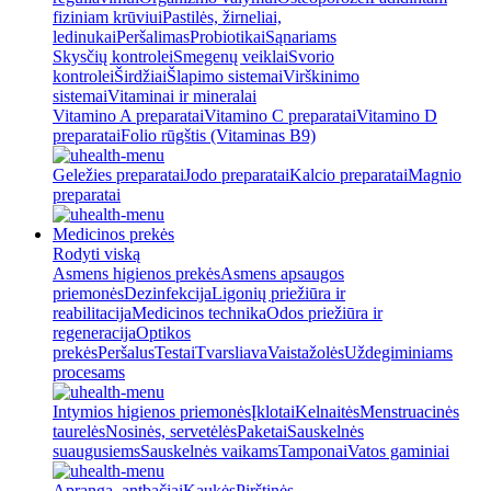
fiziniam krūviui
Pastilės, žirneliai,
ledinukai
Peršalimas
Probiotikai
Sąnariams
Skysčių kontrolei
Smegenų veiklai
Svorio
kontrolei
Širdžiai
Šlapimo sistemai
Virškinimo
sistemai
Vitaminai ir mineralai
Vitamino A preparatai
Vitamino C preparatai
Vitamino D
preparatai
Folio rūgštis (Vitaminas B9)
Geležies preparatai
Jodo preparatai
Kalcio preparatai
Magnio
preparatai
Medicinos prekės
Rodyti viską
Asmens higienos prekės
Asmens apsaugos
priemonės
Dezinfekcija
Ligonių priežiūra ir
reabilitacija
Medicinos technika
Odos priežiūra ir
regeneracija
Optikos
prekės
Peršalus
Testai
Tvarsliava
Vaistažolės
Uždegiminiams
procesams
Intymios higienos priemonės
Įklotai
Kelnaitės
Menstruacinės
taurelės
Nosinės, servetėlės
Paketai
Sauskelnės
suaugusiems
Sauskelnės vaikams
Tamponai
Vatos gaminiai
Apranga, antbačiai
Kaukės
Pirštinės,