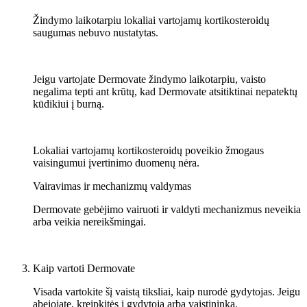
Žindymo laikotarpiu lokaliai vartojamų kortikosteroidų
saugumas nebuvo nustatytas.
Jeigu vartojate Dermovate žindymo laikotarpiu, vaisto
negalima tepti ant krūtų, kad Dermovate atsitiktinai nepatektų
kūdikiui į burną.
Lokaliai vartojamų kortikosteroidų poveikio žmogaus
vaisingumui įvertinimo duomenų nėra.
Vairavimas ir mechanizmų valdymas
Dermovate gebėjimo vairuoti ir valdyti mechanizmus neveikia
arba veikia nereikšmingai.
Kaip vartoti Dermovate
Visada vartokite šį vaistą tiksliai, kaip nurodė gydytojas. Jeigu
abejojate, kreipkitės į gydytoją arba vaistininką.