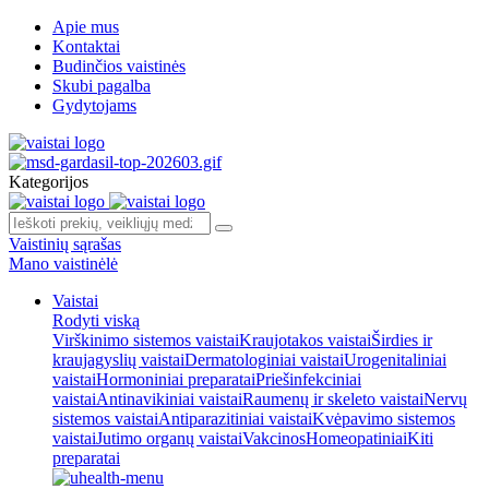
Apie mus
Kontaktai
Budinčios vaistinės
Skubi pagalba
Gydytojams
Kategorijos
Vaistinių sąrašas
Mano vaistinėlė
Vaistai
Rodyti viską
Virškinimo sistemos vaistai
Kraujotakos vaistai
Širdies ir
kraujagyslių vaistai
Dermatologiniai vaistai
Urogenitaliniai
vaistai
Hormoniniai preparatai
Priešinfekciniai
vaistai
Antinavikiniai vaistai
Raumenų ir skeleto vaistai
Nervų
sistemos vaistai
Antiparazitiniai vaistai
Kvėpavimo sistemos
vaistai
Jutimo organų vaistai
Vakcinos
Homeopatiniai
Kiti
preparatai