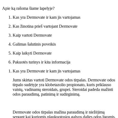
Apie ką rašoma šiame lapelyje?
Kas yra Dermovate ir kam jis vartojamas
Kas žinotina prieš vartojant Dermovate
Kaip vartoti Dermovate
Galimas šalutinis poveikis
Kaip laikyti Dermovate
Pakuotės turinys ir kita informacija
Kas yra Dermovate ir kam jis vartojamas
Jums skirtas vartoti Dermovate odos tirpalas. Dermovate odos
tirpalo sudėtyje yra klobetazolio propionato, kuris priklauso
vaistų, vadinamų steroidais, grupei. Steroidai padeda mažinti
odos paraudimą, patinimą ir sudirginimą.
Dermovate odos tirpalas mažina paraudimą ir niežėjimą
sergant kai kuriomis plaukuotosios galvos dalies odos ligomis,