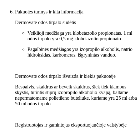
Pakuotės turinys ir kita informacija
Dermovate odos tirpalo sudėtis
Veiklioji medžiaga yra klobetazolio propionatas. 1 ml
odos tirpalo yra 0,5 mg klobetazolio propionato.
Pagalbinės medžiagos yra izopropilo alkoholis, natrio
hidroksidas, karbomeras, išgrynintas vanduo.
Dermovate odos tirpalo išvaizda ir kiekis pakuotėje
Bespalvis, skaidrus ar beveik skaidrus, šiek tiek klampus
skystis, turintis stiprų izopropilo alkoholio kvapą, baltame
nepermatomame polietileno buteliuke, kuriame yra 25 ml arba
50 ml odos tirpalo.
Registruotojas ir gamintojas eksportuojančioje valstybėje