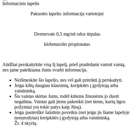
Informacinis lapelis
Pakuotės lapelis: informacija vartotojui
Dermovate 0,5 mg/ml odos tirpalas
klobetazolio propionatas
Atidžiai perskaitykite visą šį lapelį, prieš pradėdami vartoti vaistą,
nes jame pateikiama Jums svarbi informacija.
Neišmeskite šio lapelio, nes vėl gali prireikti jį perskaityti.
Jeigu kiltų daugiau klausimų, kreipkitės į gydytoją arba
vaistininką.
Šis vaistas skirtas Jums, todėl kitiems žmonėms jo duoti
negalima. Vaistas gali jiems pakenkti (net tiems, kurių ligos
požymiai yra tokie patys kaip Jūsų).
Jeigu pasireiškė šalutinis poveikis (net jeigu jis šiame lapelyje
nenurodytas) kreipkitės į gydytoją arba vaistininką.
Žr. 4 skyrių.