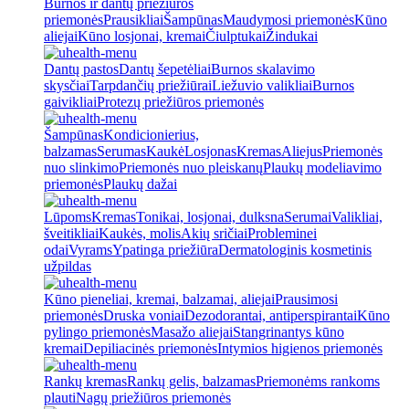
Burnos ir dantų priežiūros
priemonės
Prausikliai
Šampūnas
Maudymosi priemonės
Kūno
aliejai
Kūno losjonai, kremai
Čiulptukai
Žindukai
Dantų pastos
Dantų šepetėliai
Burnos skalavimo
skysčiai
Tarpdančių priežiūrai
Liežuvio valikliai
Burnos
gaivikliai
Protezų priežiūros priemonės
Šampūnas
Kondicionierius,
balzamas
Serumas
Kaukė
Losjonas
Kremas
Aliejus
Priemonės
nuo slinkimo
Priemonės nuo pleiskanų
Plaukų modeliavimo
priemonės
Plaukų dažai
Lūpoms
Kremas
Tonikai, losjonai, dulksna
Serumai
Valikliai,
šveitikliai
Kaukės, molis
Akių sričiai
Probleminei
odai
Vyrams
Ypatinga priežiūra
Dermatologinis kosmetinis
užpildas
Kūno pieneliai, kremai, balzamai, aliejai
Prausimosi
priemonės
Druska voniai
Dezodorantai, antiperspirantai
Kūno
pylingo priemonės
Masažo aliejai
Stangrinantys kūno
kremai
Depiliacinės priemonės
Intymios higienos priemonės
Rankų kremas
Rankų gelis, balzamas
Priemonėms rankoms
plauti
Nagų priežiūros priemonės