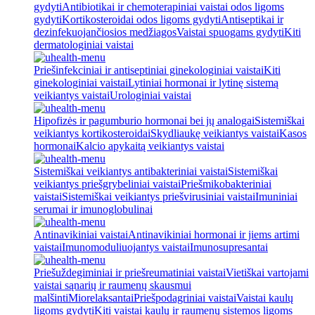
gydyti
Antibiotikai ir chemoterapiniai vaistai odos ligoms
gydyti
Kortikosteroidai odos ligoms gydyti
Antiseptikai ir
dezinfekuojančiosios medžiagos
Vaistai spuogams gydyti
Kiti
dermatologiniai vaistai
Priešinfekciniai ir antiseptiniai ginekologiniai vaistai
Kiti
ginekologiniai vaistai
Lytiniai hormonai ir lytinę sistemą
veikiantys vaistai
Urologiniai vaistai
Hipofizės ir pagumburio hormonai bei jų analogai
Sistemiškai
veikiantys kortikosteroidai
Skydliaukę veikiantys vaistai
Kasos
hormonai
Kalcio apykaitą veikiantys vaistai
Sistemiškai veikiantys antibakteriniai vaistai
Sistemiškai
veikiantys priešgrybeliniai vaistai
Priešmikobakteriniai
vaistai
Sistemiškai veikiantys priešvirusiniai vaistai
Imuniniai
serumai ir imunoglobulinai
Antinavikiniai vaistai
Antinavikiniai hormonai ir jiems artimi
vaistai
Imunomoduliuojantys vaistai
Imunosupresantai
Priešuždegiminiai ir priešreumatiniai vaistai
Vietiškai vartojami
vaistai sąnarių ir raumenų skausmui
malšinti
Miorelaksantai
Priešpodagriniai vaistai
Vaistai kaulų
ligoms gydyti
Kiti vaistai kaulų ir raumenų sistemos ligoms