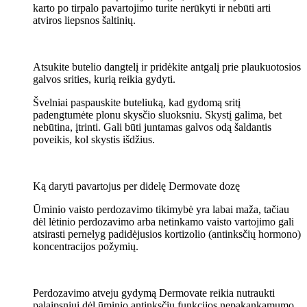
karto po tirpalo pavartojimo turite nerūkyti ir nebūti arti
atviros liepsnos šaltinių.
Atsukite butelio dangtelį ir pridėkite antgalį prie plaukuotosios
galvos srities, kurią reikia gydyti.
Švelniai paspauskite buteliuką, kad gydomą sritį
padengtumėte plonu skysčio sluoksniu. Skystį galima, bet
nebūtina, įtrinti. Gali būti juntamas galvos odą šaldantis
poveikis, kol skystis išdžius.
Ką daryti pavartojus per didelę Dermovate dozę
Ūminio vaisto perdozavimo tikimybė yra labai maža, tačiau
dėl lėtinio perdozavimo arba netinkamo vaisto vartojimo gali
atsirasti pernelyg padidėjusios kortizolio (antinksčių hormono)
koncentracijos požymių.
Perdozavimo atveju gydymą Dermovate reikia nutraukti
palaipsniui dėl ūminio antinksčių funkcijos nepakankamumo