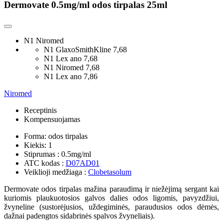
Dermovate 0.5mg/ml odos tirpalas 25ml
N1 Niromed
N1 GlaxoSmithKline
7,68
N1 Lex ano
7,68
N1 Niromed
7,68
N1 Lex ano
7,86
Niromed
Receptinis
Kompensuojamas
Forma:
odos tirpalas
Kiekis:
1
Stiprumas :
0.5mg/ml
ATC kodas :
D07AD01
Veiklioji medžiaga :
Clobetasolum
Dermovate odos tirpalas mažina paraudimą ir niežėjimą sergant kai
kuriomis plaukuotosios galvos dalies odos ligomis, pavyzdžiui,
žvyneline (sustorėjusios, uždegiminės, paraudusios odos dėmės,
dažnai padengtos sidabrinės spalvos žvyneliais).