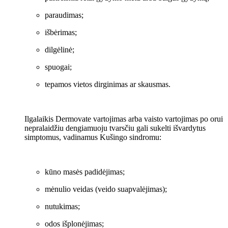
paraudimas;
išbėrimas;
dilgėlinė;
spuogai;
tepamos vietos dirginimas ar skausmas.
Ilgalaikis Dermovate vartojimas arba vaisto vartojimas po orui
nepralaidžiu dengiamuoju tvarsčiu gali sukelti išvardytus
simptomus, vadinamus Kušingo sindromu:
kūno masės padidėjimas;
mėnulio veidas (veido suapvalėjimas);
nutukimas;
odos išplonėjimas;