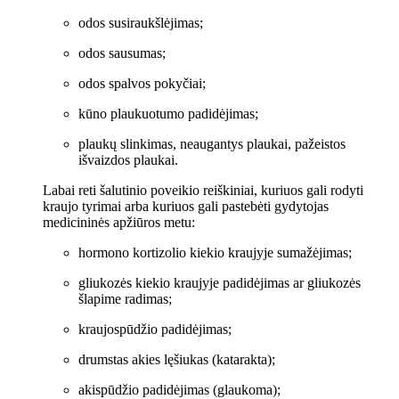
odos susiraukšlėjimas;
odos sausumas;
odos spalvos pokyčiai;
kūno plaukuotumo padidėjimas;
plaukų slinkimas, neaugantys plaukai, pažeistos
išvaizdos plaukai.
Labai reti šalutinio poveikio reiškiniai, kuriuos gali rodyti
kraujo tyrimai arba kuriuos gali pastebėti gydytojas
medicininės apžiūros metu:
hormono kortizolio kiekio kraujyje sumažėjimas;
gliukozės kiekio kraujyje padidėjimas ar gliukozės
šlapime radimas;
kraujospūdžio padidėjimas;
drumstas akies lęšiukas (katarakta);
akispūdžio padidėjimas (glaukoma);