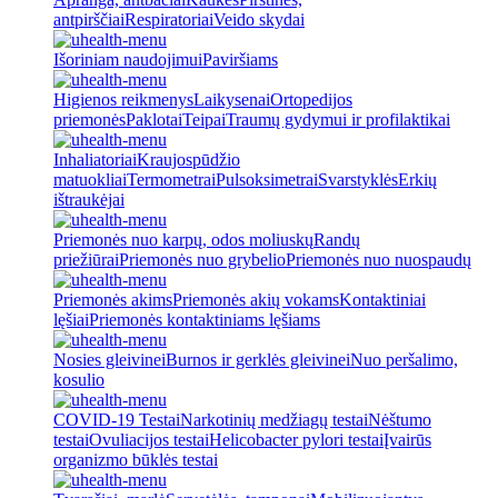
antpirščiai
Respiratoriai
Veido skydai
Išoriniam naudojimui
Paviršiams
Higienos reikmenys
Laikysenai
Ortopedijos
priemonės
Paklotai
Teipai
Traumų gydymui ir profilaktikai
Inhaliatoriai
Kraujospūdžio
matuokliai
Termometrai
Pulsoksimetrai
Svarstyklės
Erkių
ištraukėjai
Priemonės nuo karpų, odos moliuskų
Randų
priežiūrai
Priemonės nuo grybelio
Priemonės nuo nuospaudų
Priemonės akims
Priemonės akių vokams
Kontaktiniai
lęšiai
Priemonės kontaktiniams lęšiams
Nosies gleivinei
Burnos ir gerklės gleivinei
Nuo peršalimo,
kosulio
COVID-19 Testai
Narkotinių medžiagų testai
Nėštumo
testai
Ovuliacijos testai
Helicobacter pylori testai
Įvairūs
organizmo būklės testai