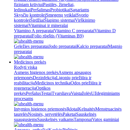
fiziniam krūviui
Pastilės, žirneliai,
ledinukai
Peršalimas
Probiotikai
Sąnariams
Skysčių kontrolei
Smegenų veiklai
Svorio
kontrolei
Širdžiai
Šlapimo sistemai
Virškinimo
sistemai
Vitaminai ir mineralai
Vitamino A preparatai
Vitamino C preparatai
Vitamino D
preparatai
Folio rūgštis (Vitaminas B9)
Geležies preparatai
Jodo preparatai
Kalcio preparatai
Magnio
preparatai
Medicinos prekės
Rodyti viską
Asmens higienos prekės
Asmens apsaugos
priemonės
Dezinfekcija
Ligonių priežiūra ir
reabilitacija
Medicinos technika
Odos priežiūra ir
regeneracija
Optikos
prekės
Peršalus
Testai
Tvarsliava
Vaistažolės
Uždegiminiams
procesams
Intymios higienos priemonės
Įklotai
Kelnaitės
Menstruacinės
taurelės
Nosinės, servetėlės
Paketai
Sauskelnės
suaugusiems
Sauskelnės vaikams
Tamponai
Vatos gaminiai
Apranga, antbačiai
Kaukės
Pirštinės,