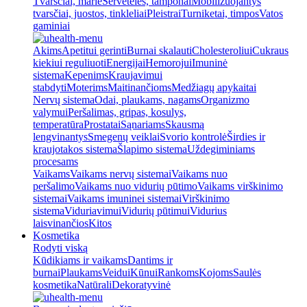
Tvarsčiai, marlė
Servetėlės, tamponai
Mobilizuojantys
tvarsčiai, juostos, tinkleliai
Pleistrai
Turniketai, timpos
Vatos
gaminiai
Akims
Apetitui gerinti
Burnai skalauti
Cholesteroliui
Cukraus
kiekiui reguliuoti
Energijai
Hemorojui
Imuninė
sistema
Kepenims
Kraujavimui
stabdyti
Moterims
Maitinančioms
Medžiagų apykaitai
Nervų sistema
Odai, plaukams, nagams
Organizmo
valymui
Peršalimas, gripas, kosulys,
temperatūra
Prostatai
Sąnariams
Skausmą
lengvinantys
Smegenų veiklai
Svorio kontrolė
Širdies ir
kraujotakos sistema
Šlapimo sistema
Uždegiminiams
procesams
Vaikams
Vaikams nervų sistemai
Vaikams nuo
peršalimo
Vaikams nuo vidurių pūtimo
Vaikams virškinimo
sistemai
Vaikams imuninei sistemai
Virškinimo
sistema
Viduriavimui
Vidurių pūtimui
Vidurius
laisvinančios
Kitos
Kosmetika
Rodyti viską
Kūdikiams ir vaikams
Dantims ir
burnai
Plaukams
Veidui
Kūnui
Rankoms
Kojoms
Saulės
kosmetika
Natūrali
Dekoratyvinė