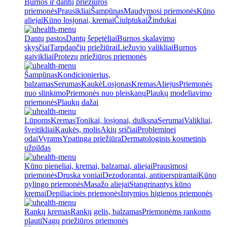
Burnos ir dantų priežiūros
priemonės
Prausikliai
Šampūnas
Maudymosi priemonės
Kūno
aliejai
Kūno losjonai, kremai
Čiulptukai
Žindukai
Dantų pastos
Dantų šepetėliai
Burnos skalavimo
skysčiai
Tarpdančių priežiūrai
Liežuvio valikliai
Burnos
gaivikliai
Protezų priežiūros priemonės
Šampūnas
Kondicionierius,
balzamas
Serumas
Kaukė
Losjonas
Kremas
Aliejus
Priemonės
nuo slinkimo
Priemonės nuo pleiskanų
Plaukų modeliavimo
priemonės
Plaukų dažai
Lūpoms
Kremas
Tonikai, losjonai, dulksna
Serumai
Valikliai,
šveitikliai
Kaukės, molis
Akių sričiai
Probleminei
odai
Vyrams
Ypatinga priežiūra
Dermatologinis kosmetinis
užpildas
Kūno pieneliai, kremai, balzamai, aliejai
Prausimosi
priemonės
Druska voniai
Dezodorantai, antiperspirantai
Kūno
pylingo priemonės
Masažo aliejai
Stangrinantys kūno
kremai
Depiliacinės priemonės
Intymios higienos priemonės
Rankų kremas
Rankų gelis, balzamas
Priemonėms rankoms
plauti
Nagų priežiūros priemonės