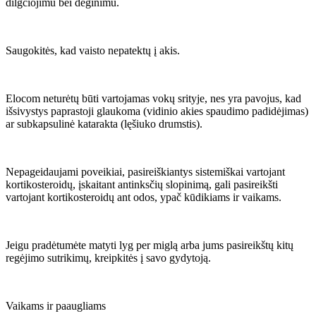
dilgčiojimu bei deginimu.
Saugokitės, kad vaisto nepatektų į akis.
Elocom neturėtų būti vartojamas vokų srityje, nes yra pavojus, kad
išsivystys paprastoji glaukoma (vidinio akies spaudimo padidėjimas)
ar subkapsulinė katarakta (lęšiuko drumstis).
Nepageidaujami poveikiai, pasireiškiantys sistemiškai vartojant
kortikosteroidų, įskaitant antinksčių slopinimą, gali pasireikšti
vartojant kortikosteroidų ant odos, ypač kūdikiams ir vaikams.
Jeigu pradėtumėte matyti lyg per miglą arba jums pasireikštų kitų
regėjimo sutrikimų, kreipkitės į savo gydytoją.
Vaikams ir paaugliams