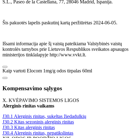
S.L., Paseo de la Castellana, 77, 28046 Madrid, Ispanija.
Šis pakuotės lapelis paskutinį kartą peržiūrėtas 2024-06-05.
Išsami informacija apie šį vaistą pateikiama Valstybinės vaistų
kontrolės tarnybos prie Lietuvos Respublikos sveikatos apsaugos
ministerijos tinklalapyje http://www.vvkt.lt.
Kaip vartoti Elocom 1mg/g odos tirpalas 60ml
Kompensavimo sąlygos
X. KVĖPAVIMO SISTEMOS LIGOS
Alerginis rinitas vaikams
J30.1 Alerginis rinitas, sukeltas žiedadulkių
J30.2 Kitas sezoninis alerginis rinitas
J30.3 Kitas alerginis rinitas
J30.4 Alerginis rinitas, nepatikslintas