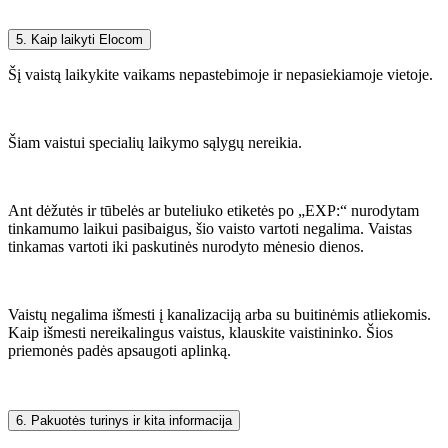
5. Kaip laikyti Elocom
Šį vaistą laikykite vaikams nepastebimoje ir nepasiekiamoje vietoje.
Šiam vaistui specialių laikymo sąlygų nereikia.
Ant dėžutės ir tūbelės ar buteliuko etiketės po „EXP:“ nurodytam
tinkamumo laikui pasibaigus, šio vaisto vartoti negalima. Vaistas
tinkamas vartoti iki paskutinės nurodyto mėnesio dienos.
Vaistų negalima išmesti į kanalizaciją arba su buitinėmis atliekomis.
Kaip išmesti nereikalingus vaistus, klauskite vaistininko. Šios
priemonės padės apsaugoti aplinką.
6. Pakuotės turinys ir kita informacija