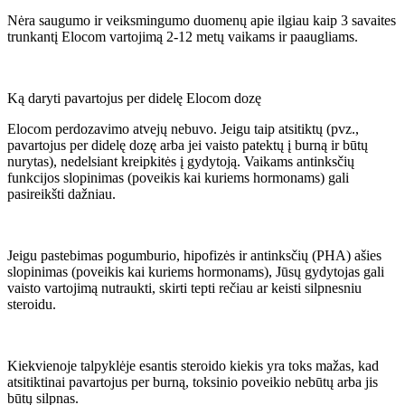
Nėra saugumo ir veiksmingumo duomenų apie ilgiau kaip 3 savaites
trunkantį Elocom vartojimą 2-12 metų vaikams ir paaugliams.
Ką daryti pavartojus per didelę Elocom dozę
Elocom perdozavimo atvejų nebuvo. Jeigu taip atsitiktų (pvz.,
pavartojus per didelę dozę arba jei vaisto patektų į burną ir būtų
nurytas), nedelsiant kreipkitės į gydytoją. Vaikams antinksčių
funkcijos slopinimas (poveikis kai kuriems hormonams) gali
pasireikšti dažniau.
Jeigu pastebimas pogumburio, hipofizės ir antinksčių (PHA) ašies
slopinimas (poveikis kai kuriems hormonams), Jūsų gydytojas gali
vaisto vartojimą nutraukti, skirti tepti rečiau ar keisti silpnesniu
steroidu.
Kiekvienoje talpyklėje esantis steroido kiekis yra toks mažas, kad
atsitiktinai pavartojus per burną, toksinio poveikio nebūtų arba jis
būtų silpnas.