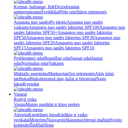
Kremai, balzamai, želė
Dezodorantai,
antiperspirantai
Šveitikliai
Pėdų priežiūros priemonės
Apsauga nuo saulės
Po įdegio
Apsauga nuo saulės
vaikams
Apsaugos nuo saulės faktorius SPF100
Apsaugos nuo
saulės faktorius SPF50+
Apsaugos nuo saulės faktorius
SPF50
Apsaugos nuo saulės faktorius SPF30
Apsaugos nuo
saulės faktorius SPF20
Apsaugos nuo saulės faktorius
SPF15
Apsaugos nuo saulės faktorius SPF10
Probleminei odai
Brandžiai odai
Sausai odai
Jaunai
odai
Normaliai odai
Vaikams
Makiažo pagrindas
Maskuojančios priemonės
Akių tušai,
pieštukai
Blakstienoms
Lūpų dažai ir blizgesiai
Nagų
lakas
Kvepalai
Vasarai
Rodyti viską
Vaistai
Maisto papildai ir kitos prekės
Alergija
Kirmėlinės ligos
Kūdikių ir vaikų
sveikatai
Moterims
Nuovargis
Skausmas
Stresui mažinti
Svorio
kontrolei
Širdžiai
Sloga