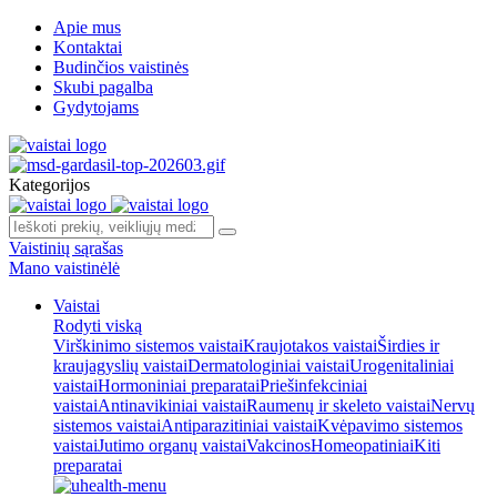
Apie mus
Kontaktai
Budinčios vaistinės
Skubi pagalba
Gydytojams
Kategorijos
Vaistinių sąrašas
Mano vaistinėlė
Vaistai
Rodyti viską
Virškinimo sistemos vaistai
Kraujotakos vaistai
Širdies ir
kraujagyslių vaistai
Dermatologiniai vaistai
Urogenitaliniai
vaistai
Hormoniniai preparatai
Priešinfekciniai
vaistai
Antinavikiniai vaistai
Raumenų ir skeleto vaistai
Nervų
sistemos vaistai
Antiparazitiniai vaistai
Kvėpavimo sistemos
vaistai
Jutimo organų vaistai
Vakcinos
Homeopatiniai
Kiti
preparatai