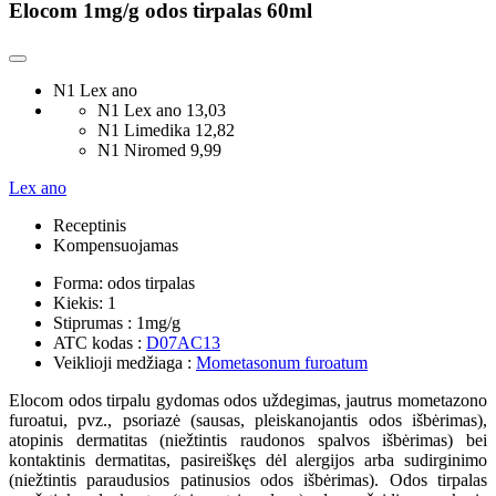
Elocom 1mg/g odos tirpalas 60ml
N1 Lex ano
N1 Lex ano
13,03
N1 Limedika
12,82
N1 Niromed
9,99
Lex ano
Receptinis
Kompensuojamas
Forma:
odos tirpalas
Kiekis:
1
Stiprumas :
1mg/g
ATC kodas :
D07AC13
Veiklioji medžiaga :
Mometasonum furoatum
Elocom odos tirpalu gydomas odos uždegimas, jautrus mometazono
furoatui, pvz., psoriazė (sausas, pleiskanojantis odos išbėrimas),
atopinis dermatitas (niežtintis raudonos spalvos išbėrimas) bei
kontaktinis dermatitas, pasireiškęs dėl alergijos arba sudirginimo
(niežtintis paraudusios patinusios odos išbėrimas). Odos tirpalas