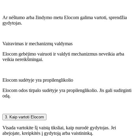
Ar nėštumo arba žindymo metu Elocom galima vartoti, sprendžia
gydytojas.
Vairavimas ir mechanizmų valdymas
Elocom gebėjimo vairuoti ir valdyti mechanizmus neveikia arba
veikia nereikšmingai.
Elocom sudėtyje yra propilenglikolio
Elocom odos tirpalo sudėtyje yra propilenglikolio. Jis gali sudirginti
odą.
3. Kaip vartoti Elocom
Visada vartokite šį vaistą tiksliai, kaip nurodė gydytojas. Jei
abejojate, kreipkitės į gydytoją arba vaistininką.