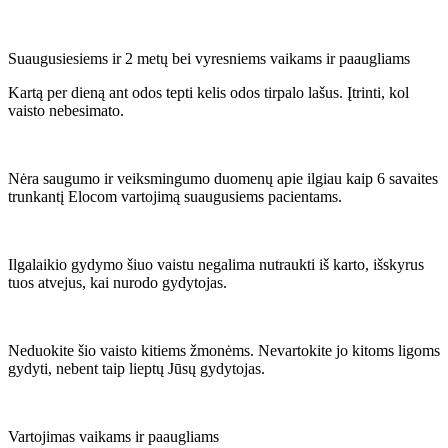
Suaugusiesiems ir 2 metų bei vyresniems vaikams ir paaugliams
Kartą per dieną ant odos tepti kelis odos tirpalo lašus. Įtrinti, kol
vaisto nebesimato.
Nėra saugumo ir veiksmingumo duomenų apie ilgiau kaip 6 savaites
trunkantį Elocom vartojimą suaugusiems pacientams.
Ilgalaikio gydymo šiuo vaistu negalima nutraukti iš karto, išskyrus
tuos atvejus, kai nurodo gydytojas.
Neduokite šio vaisto kitiems žmonėms. Nevartokite jo kitoms ligoms
gydyti, nebent taip lieptų Jūsų gydytojas.
Vartojimas vaikams ir paaugliams