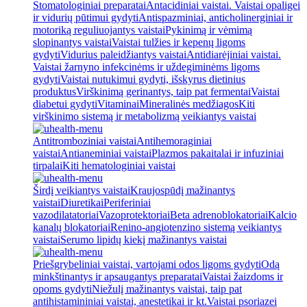
Stomatologiniai preparatai
Antacidiniai vaistai. Vaistai opaligei
ir vidurių pūtimui gydyti
Antispazminiai, anticholinerginiai ir
motoriką reguliuojantys vaistai
Pykinimą ir vėmimą
slopinantys vaistai
Vaistai tulžies ir kepenų ligoms
gydyti
Vidurius paleidžiantys vaistai
Antidiarėjiniai vaistai.
Vaistai žarnyno infekcinėms ir uždegiminėms ligoms
gydyti
Vaistai nutukimui gydyti, išskyrus dietinius
produktus
Virškinimą gerinantys, taip pat fermentai
Vaistai
diabetui gydyti
Vitaminai
Mineralinės medžiagos
Kiti
virškinimo sistemą ir metabolizmą veikiantys vaistai
Antitromboziniai vaistai
Antihemoraginiai
vaistai
Antianeminiai vaistai
Plazmos pakaitalai ir infuziniai
tirpalai
Kiti hematologiniai vaistai
Širdį veikiantys vaistai
Kraujospūdį mažinantys
vaistai
Diuretikai
Periferiniai
vazodilatatoriai
Vazoprotektoriai
Beta adrenoblokatoriai
Kalcio
kanalų blokatoriai
Renino-angiotenzino sistemą veikiantys
vaistai
Serumo lipidų kiekį mažinantys vaistai
Priešgrybeliniai vaistai, vartojami odos ligoms gydyti
Odą
minkštinantys ir apsaugantys preparatai
Vaistai žaizdoms ir
opoms gydyti
Niežulį mažinantys vaistai, taip pat
antihistamininiai vaistai, anestetikai ir kt.
Vaistai psoriazei