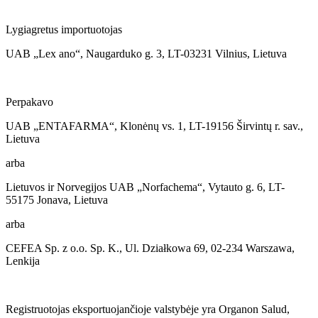
Lygiagretus importuotojas
UAB „Lex ano“, Naugarduko g. 3, LT-03231 Vilnius, Lietuva
Perpakavo
UAB „ENTAFARMA“, Klonėnų vs. 1, LT-19156 Širvintų r. sav.,
Lietuva
arba
Lietuvos ir Norvegijos UAB „Norfachema“, Vytauto g. 6, LT-
55175 Jonava, Lietuva
arba
CEFEA Sp. z o.o. Sp. K., Ul. Działkowa 69, 02-234 Warszawa,
Lenkija
Registruotojas eksportuojančioje valstybėje yra Organon Salud,