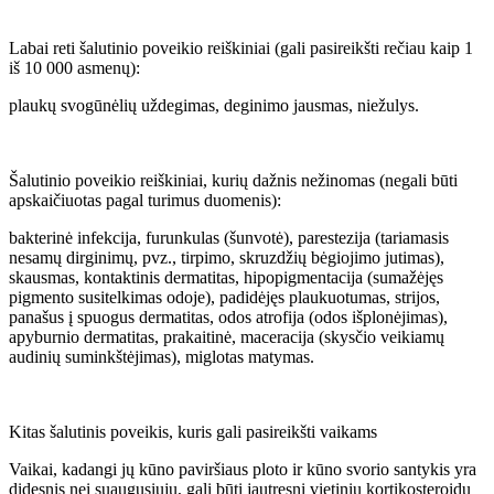
Labai reti šalutinio poveikio reiškiniai (gali pasireikšti rečiau kaip 1
iš 10 000 asmenų):
plaukų svogūnėlių uždegimas, deginimo jausmas, niežulys.
Šalutinio poveikio reiškiniai, kurių dažnis nežinomas (negali būti
apskaičiuotas pagal turimus duomenis):
bakterinė infekcija, furunkulas (šunvotė), parestezija (tariamasis
nesamų dirginimų, pvz., tirpimo, skruzdžių bėgiojimo jutimas),
skausmas, kontaktinis dermatitas, hipopigmentacija (sumažėjęs
pigmento susitelkimas odoje), padidėjęs plaukuotumas, strijos,
panašus į spuogus dermatitas, odos atrofija (odos išplonėjimas),
apyburnio dermatitas, prakaitinė, maceracija (skysčio veikiamų
audinių suminkštėjimas), miglotas matymas.
Kitas šalutinis poveikis, kuris gali pasireikšti vaikams
Vaikai, kadangi jų kūno paviršiaus ploto ir kūno svorio santykis yra
didesnis nei suaugusiųjų, gali būti jautresni vietinių kortikosteroidų