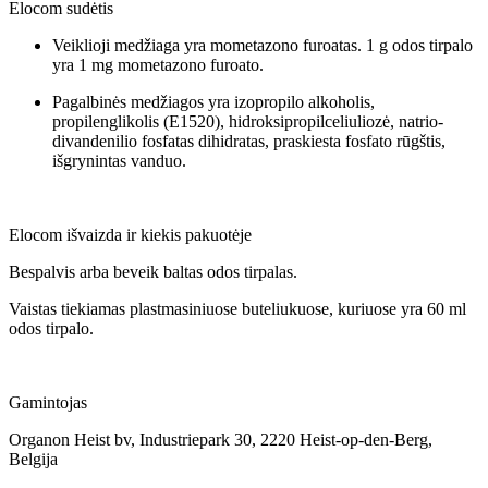
Elocom sudėtis
Veiklioji medžiaga yra mometazono furoatas. 1 g odos tirpalo
yra 1 mg mometazono furoato.
Pagalbinės medžiagos yra izopropilo alkoholis,
propilenglikolis (E1520), hidroksipropilceliuliozė, natrio-
divandenilio fosfatas dihidratas, praskiesta fosfato rūgštis,
išgrynintas vanduo.
Elocom išvaizda ir kiekis pakuotėje
Bespalvis arba beveik baltas odos tirpalas.
Vaistas tiekiamas plastmasiniuose buteliukuose, kuriuose yra 60 ml
odos tirpalo.
Gamintojas
Organon Heist bv, Industriepark 30, 2220 Heist-op-den-Berg,
Belgija