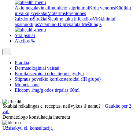
Akių negalavimai
Imuniteto stiprinimui
Kojų venoms
Kūdikių
ir vaikų sveikatai
Moterims
Priemonės
žaizdoms
Širdžiai
Šlapimo takų infekcijos
Virškinimui,
apsinuodijus
Vitamino D preparatai
Mėšlungis
Straipsniai
Akcijos %
...
Pradžia
Dermatologiniai vaistai
Kortikosteroidai odos ligoms gydyti
Stipraus poveikio kortikosteroidai (III grupė)
Mometasone
Elocom 1mg/g odos tirpalas 60ml
Skubiai reikalingas e. receptas, neišvykus iš namų?
Gaukite per 2
val.
Dermatologo konsultacija internetu
Užsisakyti el. konsultaciją