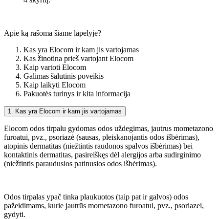
Apie ką rašoma šiame lapelyje?
Kas yra Elocom ir kam jis vartojamas
Kas žinotina prieš vartojant Elocom
Kaip vartoti Elocom
Galimas šalutinis poveikis
Kaip laikyti Elocom
Pakuotės turinys ir kita informacija
1. Kas yra Elocom ir kam jis vartojamas
Elocom odos tirpalu gydomas odos uždegimas, jautrus mometazono
furoatui, pvz., psoriazė (sausas, pleiskanojantis odos išbėrimas),
atopinis dermatitas (niežtintis raudonos spalvos išbėrimas) bei
kontaktinis dermatitas, pasireiškęs dėl alergijos arba sudirginimo
(niežtintis paraudusios patinusios odos išbėrimas).
Odos tirpalas ypač tinka plaukuotos (taip pat ir galvos) odos
pažeidimams, kurie jautrūs mometazono furoatui, pvz., psoriazei,
gydyti.