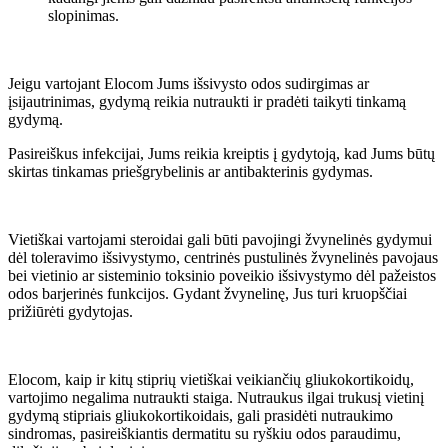
slopinimas.
Jeigu vartojant Elocom Jums išsivysto odos sudirgimas ar
įsijautrinimas, gydymą reikia nutraukti ir pradėti taikyti tinkamą
gydymą.
Pasireiškus infekcijai, Jums reikia kreiptis į gydytoją, kad Jums būtų
skirtas tinkamas priešgrybelinis ar antibakterinis gydymas.
Vietiškai vartojami steroidai gali būti pavojingi žvynelinės gydymui
dėl toleravimo išsivystymo, centrinės pustulinės žvynelinės pavojaus
bei vietinio ar sisteminio toksinio poveikio išsivystymo dėl pažeistos
odos barjerinės funkcijos. Gydant žvynelinę, Jus turi kruopščiai
prižiūrėti gydytojas.
Elocom, kaip ir kitų stiprių vietiškai veikiančių gliukokortikoidų,
vartojimo negalima nutraukti staiga. Nutraukus ilgai trukusį vietinį
gydymą stipriais gliukokortikoidais, gali prasidėti nutraukimo
sindromas, pasireiškiantis dermatitu su ryškiu odos paraudimu,