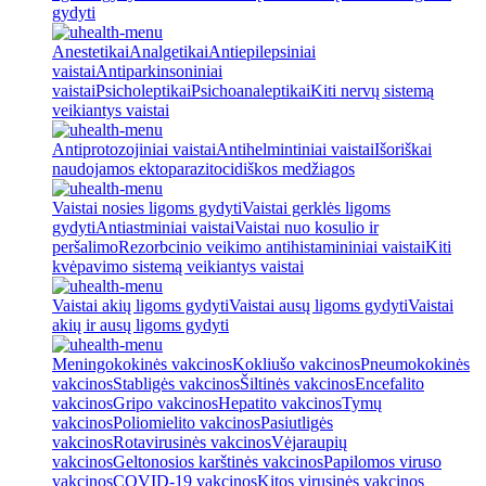
gydyti
Anestetikai
Analgetikai
Antiepilepsiniai
vaistai
Antiparkinsoniniai
vaistai
Psicholeptikai
Psichoanaleptikai
Kiti nervų sistemą
veikiantys vaistai
Antiprotozojiniai vaistai
Antihelmintiniai vaistai
Išoriškai
naudojamos ektoparazitocidiškos medžiagos
Vaistai nosies ligoms gydyti
Vaistai gerklės ligoms
gydyti
Antiastminiai vaistai
Vaistai nuo kosulio ir
peršalimo
Rezorbcinio veikimo antihistamininiai vaistai
Kiti
kvėpavimo sistemą veikiantys vaistai
Vaistai akių ligoms gydyti
Vaistai ausų ligoms gydyti
Vaistai
akių ir ausų ligoms gydyti
Meningokokinės vakcinos
Kokliušo vakcinos
Pneumokokinės
vakcinos
Stabligės vakcinos
Šiltinės vakcinos
Encefalito
vakcinos
Gripo vakcinos
Hepatito vakcinos
Tymų
vakcinos
Poliomielito vakcinos
Pasiutligės
vakcinos
Rotavirusinės vakcinos
Vėjaraupių
vakcinos
Geltonosios karštinės vakcinos
Papilomos viruso
vakcinos
COVID-19 vakcinos
Kitos virusinės vakcinos