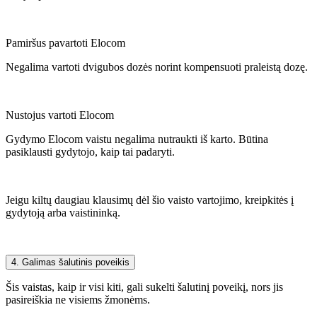
Pamiršus pavartoti Elocom
Negalima vartoti dvigubos dozės norint kompensuoti praleistą dozę.
Nustojus vartoti Elocom
Gydymo Elocom vaistu negalima nutraukti iš karto. Būtina
pasiklausti gydytojo, kaip tai padaryti.
Jeigu kiltų daugiau klausimų dėl šio vaisto vartojimo, kreipkitės į
gydytoją arba vaistininką.
4. Galimas šalutinis poveikis
Šis vaistas, kaip ir visi kiti, gali sukelti šalutinį poveikį, nors jis
pasireiškia ne visiems žmonėms.