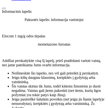
Informacinis lapelis
Pakuotės lapelis: informacija vartotojui
Elocom 1 mg/g odos tirpalas
mometazono furoatas
Atidžiai perskaitykite visą šį lapelį, prieš pradėdami vartoti vaistą,
nes jame pateikiama Jums svarbi informacija.
Neišmeskite šio lapelio, nes vėl gali prireikti jį perskaityti.
Jeigu kiltų daugiau klausimų, kreipkitės į gydytoją arba
vaistininką.
Šis vaistas skirtas tik Jums, todėl kitiems žmonėms jo duoti
negalima. Vaistas gali jiems pakenkti (net tiems, kurių ligos
požymiai yra tokie patys kaip Jūsų).
Jeigu pasireiškė šalutinis poveikis (net jeigu jis šiame lapelyje
nenurodytas), kreipkitės į gydytoją arba vaistininką. Žr.
4 skyrių.