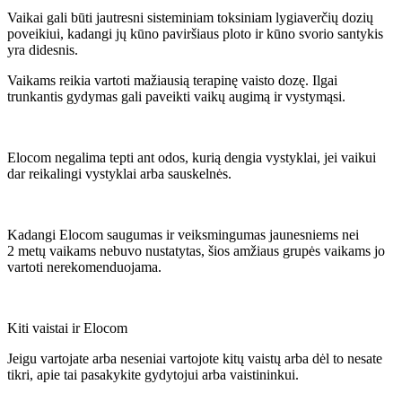
Vaikai gali būti jautresni sisteminiam toksiniam lygiaverčių dozių
poveikiui, kadangi jų kūno paviršiaus ploto ir kūno svorio santykis
yra didesnis.
Vaikams reikia vartoti mažiausią terapinę vaisto dozę. Ilgai
trunkantis gydymas gali paveikti vaikų augimą ir vystymąsi.
Elocom negalima tepti ant odos, kurią dengia vystyklai, jei vaikui
dar reikalingi vystyklai arba sauskelnės.
Kadangi Elocom saugumas ir veiksmingumas jaunesniems nei
2 metų vaikams nebuvo nustatytas, šios amžiaus grupės vaikams jo
vartoti nerekomenduojama.
Kiti vaistai ir Elocom
Jeigu vartojate arba neseniai vartojote kitų vaistų arba dėl to nesate
tikri, apie tai pasakykite gydytojui arba vaistininkui.