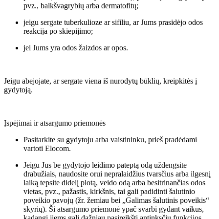
pvz., balkšvagrybių arba dermatofitų;
jeigu sergate tuberkulioze ar sifiliu, ar Jums prasidėjo odos
reakcija po skiepijimo;
jei Jums yra odos žaizdos ar opos.
Jeigu abejojate, ar sergate viena iš nurodytų būklių, kreipkitės į
gydytoją.
Įspėjimai ir atsargumo priemonės
Pasitarkite su gydytoju arba vaistininku, prieš pradėdami
vartoti Elocom.
Jeigu Jūs be gydytojo leidimo pateptą odą uždengsite
drabužiais, naudosite orui nepralaidžius tvarsčius arba ilgesnį
laiką tepsite didelį plotą, veido odą arba besitrinančias odos
vietas, pvz., pažastis, kirkšnis, tai gali padidinti šalutinio
poveikio pavojų (žr. žemiau bei „Galimas šalutinis poveikis“
skyrių). Ši atsargumo priemonė ypač svarbi gydant vaikus,
kadangi jiems gali dažniau pasireikšti antinksčių funkcijos