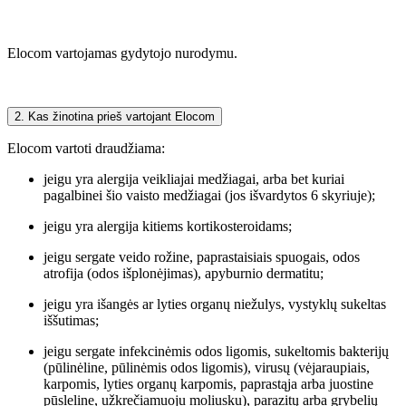
Elocom vartojamas gydytojo nurodymu.
2. Kas žinotina prieš vartojant Elocom
Elocom vartoti draudžiama:
jeigu yra alergija veikliajai medžiagai, arba bet kuriai
pagalbinei šio vaisto medžiagai (jos išvardytos 6 skyriuje);
jeigu yra alergija kitiems kortikosteroidams;
jeigu sergate veido rožine, paprastaisiais spuogais, odos
atrofija (odos išplonėjimas), apyburnio dermatitu;
jeigu yra išangės ar lyties organų niežulys, vystyklų sukeltas
iššutimas;
jeigu sergate infekcinėmis odos ligomis, sukeltomis bakterijų
(pūlinėline, pūlinėmis odos ligomis), virusų (vėjaraupiais,
karpomis, lyties organų karpomis, paprastąja arba juostine
pūsleline, užkrečiamuoju moliusku), parazitų arba grybelių