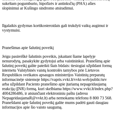
sukeltam pogumburio, hipofizės ir antinksčių (PHA) ašies
slopinimui ar Kušingo sindromo atsiradimui.
Ilgalaikis gydymas kortikosteroidais gali trukdyti vaikų augimui ir
vystymuisi.
Pranešimas apie šalutinį poveikį
Jeigu pasireiškė šalutinis poveikis, įskaitant šiame lapelyje
nenurodytą, pasakykite gydytojui arba vaistininkui. Pranešimą apie
šalutinį poveikį galite pateikti šiais būdais: tiesiogiai užpildant formą
internetu Valstybinės vaistų kontrolės tarnybos prie Lietuvos
Respublikos sveikatos apsaugos ministerijos Vaistinių preparatų
informacinėje sistemoje https://vapris.vvkt.lt/vvkt-web/public/nrv
arba užpildant Paciento pranešimo apie įtariamą nepageidaujamą
reakciją (ĮNR) formą, kuri skelbiama https://www.vvkt.lt/index.php?
4004286486, ir atsiunčiant elektroniniu paštu (adresu
NepageidaujamaR@vvkt.lt) arba nemokamu telefonu 8 800 73 568.
Pranešdami apie šalutinį poveikį galite mums padėti gauti daugiau
informacijos apie šio vaisto saugumą.