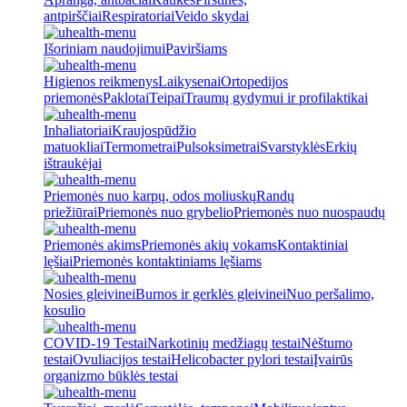
antpirščiai
Respiratoriai
Veido skydai
Išoriniam naudojimui
Paviršiams
Higienos reikmenys
Laikysenai
Ortopedijos
priemonės
Paklotai
Teipai
Traumų gydymui ir profilaktikai
Inhaliatoriai
Kraujospūdžio
matuokliai
Termometrai
Pulsoksimetrai
Svarstyklės
Erkių
ištraukėjai
Priemonės nuo karpų, odos moliuskų
Randų
priežiūrai
Priemonės nuo grybelio
Priemonės nuo nuospaudų
Priemonės akims
Priemonės akių vokams
Kontaktiniai
lęšiai
Priemonės kontaktiniams lęšiams
Nosies gleivinei
Burnos ir gerklės gleivinei
Nuo peršalimo,
kosulio
COVID-19 Testai
Narkotinių medžiagų testai
Nėštumo
testai
Ovuliacijos testai
Helicobacter pylori testai
Įvairūs
organizmo būklės testai