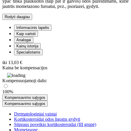
ypač tinka plaukuotos (taip pat ir galvos) odos pažeidimams, kurie
jautrūs mometazono furoatui, pvz., psoriazei, gydyti.
Rodyti daugiau
Informacinis lapelis
Kaip vartoti
Analogai
Kainų istorija
Specialistams
iki
13,03 €
Kaina be kompensacijos
Kompensuojamoji dalis:
100%
Kompensavimo sąlygos
Kompensavimo sąlygos
Dermatologiniai vaistai
Kortikosteroidai odos ligoms gydyti
Stipraus poveikio kortikosteroidai (III grupė)
Mometasone