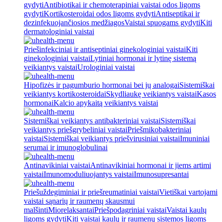
gydyti
Antibiotikai ir chemoterapiniai vaistai odos ligoms
gydyti
Kortikosteroidai odos ligoms gydyti
Antiseptikai ir
dezinfekuojančiosios medžiagos
Vaistai spuogams gydyti
Kiti
dermatologiniai vaistai
Priešinfekciniai ir antiseptiniai ginekologiniai vaistai
Kiti
ginekologiniai vaistai
Lytiniai hormonai ir lytinę sistemą
veikiantys vaistai
Urologiniai vaistai
Hipofizės ir pagumburio hormonai bei jų analogai
Sistemiškai
veikiantys kortikosteroidai
Skydliaukę veikiantys vaistai
Kasos
hormonai
Kalcio apykaitą veikiantys vaistai
Sistemiškai veikiantys antibakteriniai vaistai
Sistemiškai
veikiantys priešgrybeliniai vaistai
Priešmikobakteriniai
vaistai
Sistemiškai veikiantys priešvirusiniai vaistai
Imuniniai
serumai ir imunoglobulinai
Antinavikiniai vaistai
Antinavikiniai hormonai ir jiems artimi
vaistai
Imunomoduliuojantys vaistai
Imunosupresantai
Priešuždegiminiai ir priešreumatiniai vaistai
Vietiškai vartojami
vaistai sąnarių ir raumenų skausmui
malšinti
Miorelaksantai
Priešpodagriniai vaistai
Vaistai kaulų
ligoms gydyti
Kiti vaistai kaulų ir raumenų sistemos ligoms