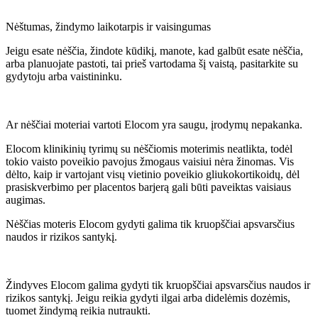
Nėštumas, žindymo laikotarpis ir vaisingumas
Jeigu esate nėščia, žindote kūdikį, manote, kad galbūt esate nėščia,
arba planuojate pastoti, tai prieš vartodama šį vaistą, pasitarkite su
gydytoju arba vaistininku.
Ar nėščiai moteriai vartoti Elocom yra saugu, įrodymų nepakanka.
Elocom klinikinių tyrimų su nėščiomis moterimis neatlikta, todėl
tokio vaisto poveikio pavojus žmogaus vaisiui nėra žinomas. Vis
dėlto, kaip ir vartojant visų vietinio poveikio gliukokortikoidų, dėl
prasiskverbimo per placentos barjerą gali būti paveiktas vaisiaus
augimas.
Nėščias moteris Elocom gydyti galima tik kruopščiai apsvarsčius
naudos ir rizikos santykį.
Žindyves Elocom galima gydyti tik kruopščiai apsvarsčius naudos ir
rizikos santykį. Jeigu reikia gydyti ilgai arba didelėmis dozėmis,
tuomet žindymą reikia nutraukti.