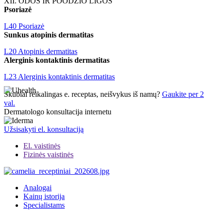
XII. ODOS IR POODŽIO LIGOS
Psoriazė
L40 Psoriazė
Sunkus atopinis dermatitas
L20 Atopinis dermatitas
Alerginis kontaktinis dermatitas
L23 Alerginis kontaktinis dermatitas
Skubiai reikalingas e. receptas, neišvykus iš namų?
Gaukite per 2
val.
Dermatologo konsultacija internetu
Užsisakyti el. konsultaciją
El. vaistinės
Fizinės vaistinės
Analogai
Kainų istorija
Specialistams