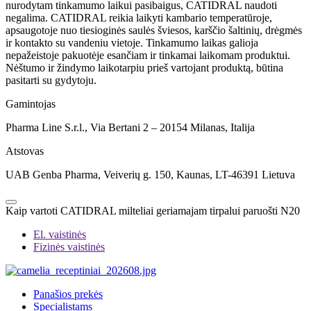
nurodytam tinkamumo laikui pasibaigus, CATIDRAL naudoti
negalima. CATIDRAL reikia laikyti kambario temperatūroje,
apsaugotoje nuo tiesioginės saulės šviesos, karščio šaltinių, drėgmės
ir kontakto su vandeniu vietoje. Tinkamumo laikas galioja
nepažeistoje pakuotėje esančiam ir tinkamai laikomam produktui.
Nėštumo ir žindymo laikotarpiu prieš vartojant produktą, būtina
pasitarti su gydytoju.
Gamintojas
Pharma Line S.r.l., Via Bertani 2 – 20154 Milanas, Italija
Atstovas
UAB Genba Pharma, Veiverių g. 150, Kaunas, LT-46391 Lietuva
Kaip vartoti CATIDRAL milteliai geriamajam tirpalui paruošti N20
El. vaistinės
Fizinės vaistinės
Panašios prekės
Specialistams