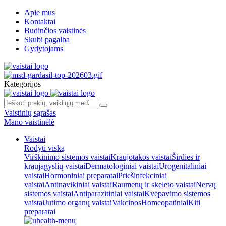
Apie mus
Kontaktai
Budinčios vaistinės
Skubi pagalba
Gydytojams
Kategorijos
Vaistinių sąrašas
Mano vaistinėlė
Vaistai
Rodyti viską
Virškinimo sistemos vaistai
Kraujotakos vaistai
Širdies ir
kraujagyslių vaistai
Dermatologiniai vaistai
Urogenitaliniai
vaistai
Hormoniniai preparatai
Priešinfekciniai
vaistai
Antinavikiniai vaistai
Raumenų ir skeleto vaistai
Nervų
sistemos vaistai
Antiparazitiniai vaistai
Kvėpavimo sistemos
vaistai
Jutimo organų vaistai
Vakcinos
Homeopatiniai
Kiti
preparatai