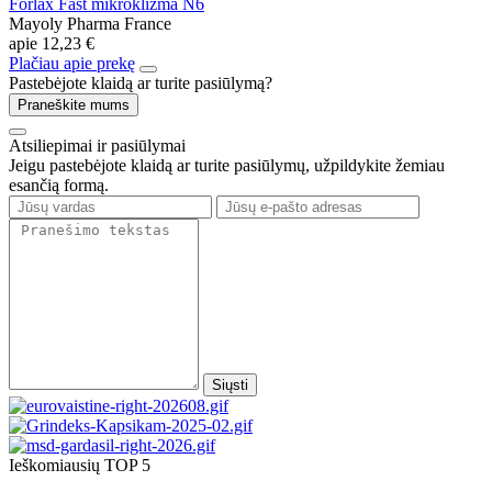
Forlax Fast mikroklizma N6
Mayoly Pharma France
apie
12,23 €
Plačiau apie prekę
Pastebėjote klaidą ar turite pasiūlymą?
Praneškite mums
Atsiliepimai ir pasiūlymai
Jeigu pastebėjote klaidą ar turite pasiūlymų, užpildykite žemiau
esančią formą.
Siųsti
Ieškomiausių TOP 5