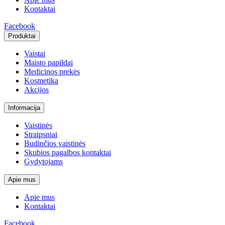
Kontaktai
Facebook
Produktai
Vaistai
Maisto papildai
Medicinos prekės
Kosmetika
Akcijos
Informacija
Vaistinės
Straipsniai
Budinčios vaistinės
Skubios pagalbos kontaktai
Gydytojams
Apie mus
Apie mus
Kontaktai
Facebook