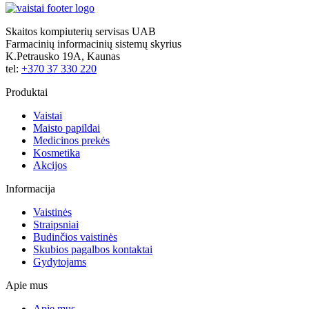
Skaitos kompiuterių servisas UAB
Farmacinių informacinių sistemų skyrius
K.Petrausko 19A, Kaunas
tel:
+370 37 330 220
Produktai
Vaistai
Maisto papildai
Medicinos prekės
Kosmetika
Akcijos
Informacija
Vaistinės
Straipsniai
Budinčios vaistinės
Skubios pagalbos kontaktai
Gydytojams
Apie mus
Apie mus