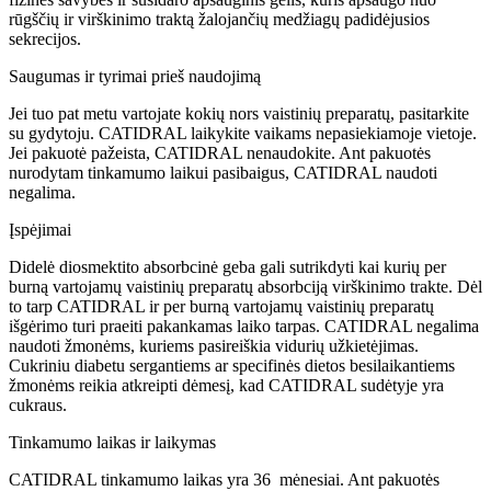
rūgščių ir virškinimo traktą žalojančių medžiagų padidėjusios
sekrecijos.
Saugumas ir tyrimai prieš naudojimą
Jei tuo pat metu vartojate kokių nors vaistinių preparatų, pasitarkite
su gydytoju. CATIDRAL laikykite vaikams nepasiekiamoje vietoje.
Jei pakuotė pažeista, CATIDRAL nenaudokite. Ant pakuotės
nurodytam tinkamumo laikui pasibaigus, CATIDRAL naudoti
negalima.
Įspėjimai
Didelė diosmektito absorbcinė geba gali sutrikdyti kai kurių per
burną vartojamų vaistinių preparatų absorbciją virškinimo trakte. Dėl
to tarp CATIDRAL ir per burną vartojamų vaistinių preparatų
išgėrimo turi praeiti pakankamas laiko tarpas. CATIDRAL negalima
naudoti žmonėms, kuriems pasireiškia vidurių užkietėjimas.
Cukriniu diabetu sergantiems ar specifinės dietos besilaikantiems
žmonėms reikia atkreipti dėmesį, kad CATIDRAL sudėtyje yra
cukraus.
Tinkamumo laikas ir laikymas
CATIDRAL tinkamumo laikas yra 36 mėnesiai. Ant pakuotės