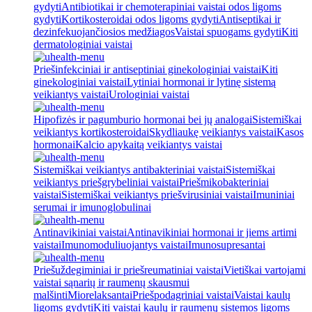
gydyti
Antibiotikai ir chemoterapiniai vaistai odos ligoms
gydyti
Kortikosteroidai odos ligoms gydyti
Antiseptikai ir
dezinfekuojančiosios medžiagos
Vaistai spuogams gydyti
Kiti
dermatologiniai vaistai
Priešinfekciniai ir antiseptiniai ginekologiniai vaistai
Kiti
ginekologiniai vaistai
Lytiniai hormonai ir lytinę sistemą
veikiantys vaistai
Urologiniai vaistai
Hipofizės ir pagumburio hormonai bei jų analogai
Sistemiškai
veikiantys kortikosteroidai
Skydliaukę veikiantys vaistai
Kasos
hormonai
Kalcio apykaitą veikiantys vaistai
Sistemiškai veikiantys antibakteriniai vaistai
Sistemiškai
veikiantys priešgrybeliniai vaistai
Priešmikobakteriniai
vaistai
Sistemiškai veikiantys priešvirusiniai vaistai
Imuniniai
serumai ir imunoglobulinai
Antinavikiniai vaistai
Antinavikiniai hormonai ir jiems artimi
vaistai
Imunomoduliuojantys vaistai
Imunosupresantai
Priešuždegiminiai ir priešreumatiniai vaistai
Vietiškai vartojami
vaistai sąnarių ir raumenų skausmui
malšinti
Miorelaksantai
Priešpodagriniai vaistai
Vaistai kaulų
ligoms gydyti
Kiti vaistai kaulų ir raumenų sistemos ligoms