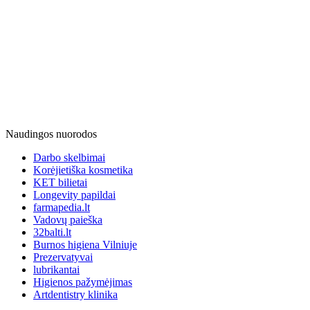
Naudingos nuorodos
Darbo skelbimai
Korėjietiška kosmetika
KET bilietai
Longevity papildai
farmapedia.lt
Vadovų paieška
32balti.lt
Burnos higiena Vilniuje
Prezervatyvai
lubrikantai
Higienos pažymėjimas
Artdentistry klinika