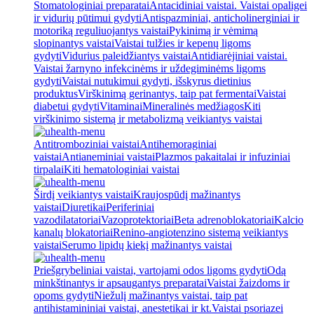
Stomatologiniai preparatai
Antacidiniai vaistai. Vaistai opaligei
ir vidurių pūtimui gydyti
Antispazminiai, anticholinerginiai ir
motoriką reguliuojantys vaistai
Pykinimą ir vėmimą
slopinantys vaistai
Vaistai tulžies ir kepenų ligoms
gydyti
Vidurius paleidžiantys vaistai
Antidiarėjiniai vaistai.
Vaistai žarnyno infekcinėms ir uždegiminėms ligoms
gydyti
Vaistai nutukimui gydyti, išskyrus dietinius
produktus
Virškinimą gerinantys, taip pat fermentai
Vaistai
diabetui gydyti
Vitaminai
Mineralinės medžiagos
Kiti
virškinimo sistemą ir metabolizmą veikiantys vaistai
Antitromboziniai vaistai
Antihemoraginiai
vaistai
Antianeminiai vaistai
Plazmos pakaitalai ir infuziniai
tirpalai
Kiti hematologiniai vaistai
Širdį veikiantys vaistai
Kraujospūdį mažinantys
vaistai
Diuretikai
Periferiniai
vazodilatatoriai
Vazoprotektoriai
Beta adrenoblokatoriai
Kalcio
kanalų blokatoriai
Renino-angiotenzino sistemą veikiantys
vaistai
Serumo lipidų kiekį mažinantys vaistai
Priešgrybeliniai vaistai, vartojami odos ligoms gydyti
Odą
minkštinantys ir apsaugantys preparatai
Vaistai žaizdoms ir
opoms gydyti
Niežulį mažinantys vaistai, taip pat
antihistamininiai vaistai, anestetikai ir kt.
Vaistai psoriazei