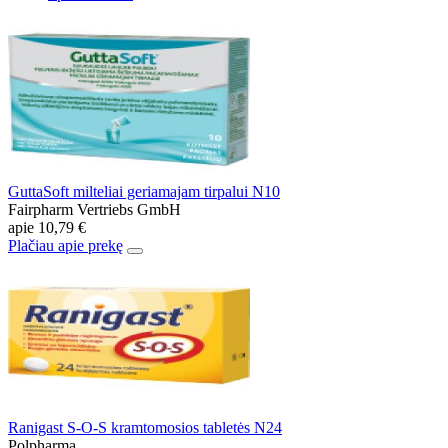
GuttaSoft milteliai geriamajam tirpalui N10
Fairpharm Vertriebs GmbH
apie
10,79 €
Plačiau apie prekę
Ranigast S-O-S kramtomosios tabletės N24
Polpharma