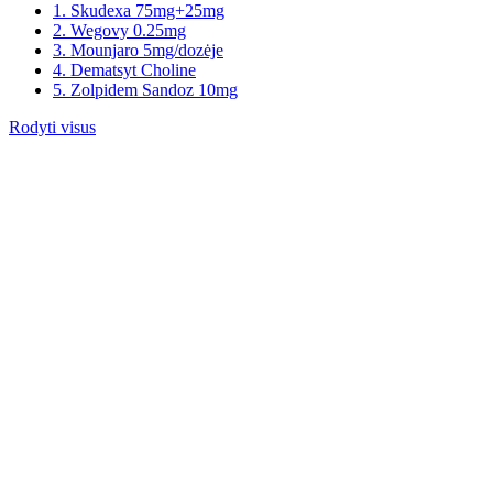
1. Skudexa 75mg+25mg
2. Wegovy 0.25mg
3. Mounjaro 5mg/dozėje
4. Dematsyt Choline
5. Zolpidem Sandoz 10mg
Rodyti visus