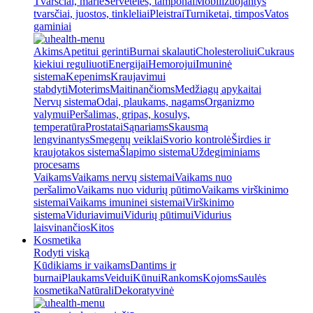
Tvarsčiai, marlė
Servetėlės, tamponai
Mobilizuojantys
tvarsčiai, juostos, tinkleliai
Pleistrai
Turniketai, timpos
Vatos
gaminiai
Akims
Apetitui gerinti
Burnai skalauti
Cholesteroliui
Cukraus
kiekiui reguliuoti
Energijai
Hemorojui
Imuninė
sistema
Kepenims
Kraujavimui
stabdyti
Moterims
Maitinančioms
Medžiagų apykaitai
Nervų sistema
Odai, plaukams, nagams
Organizmo
valymui
Peršalimas, gripas, kosulys,
temperatūra
Prostatai
Sąnariams
Skausmą
lengvinantys
Smegenų veiklai
Svorio kontrolė
Širdies ir
kraujotakos sistema
Šlapimo sistema
Uždegiminiams
procesams
Vaikams
Vaikams nervų sistemai
Vaikams nuo
peršalimo
Vaikams nuo vidurių pūtimo
Vaikams virškinimo
sistemai
Vaikams imuninei sistemai
Virškinimo
sistema
Viduriavimui
Vidurių pūtimui
Vidurius
laisvinančios
Kitos
Kosmetika
Rodyti viską
Kūdikiams ir vaikams
Dantims ir
burnai
Plaukams
Veidui
Kūnui
Rankoms
Kojoms
Saulės
kosmetika
Natūrali
Dekoratyvinė