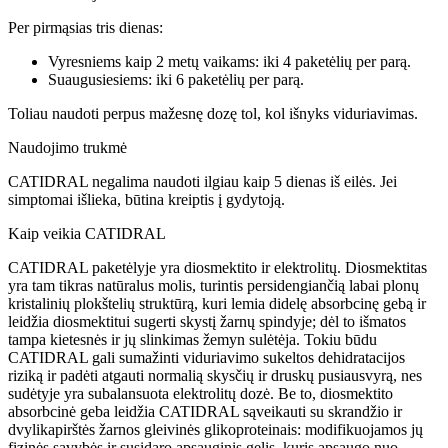
Per pirmąsias tris dienas:
Vyresniems kaip 2 metų vaikams: iki 4 paketėlių per parą.
Suaugusiesiems: iki 6 paketėlių per parą.
Toliau naudoti perpus mažesnę dozę tol, kol išnyks viduriavimas.
Naudojimo trukmė
CATIDRAL negalima naudoti ilgiau kaip 5 dienas iš eilės. Jei
simptomai išlieka, būtina kreiptis į gydytoją.
Kaip veikia CATIDRAL
CATIDRAL paketėlyje yra diosmektito ir elektrolitų. Diosmektitas
yra tam tikras natūralus molis, turintis persidengiančią labai plonų
kristalinių plokštelių struktūrą, kuri lemia didelę absorbcinę gebą ir
leidžia diosmektitui sugerti skystį žarnų spindyje; dėl to išmatos
tampa kietesnės ir jų slinkimas žemyn sulėtėja. Tokiu būdu
CATIDRAL gali sumažinti viduriavimo sukeltos dehidratacijos
riziką ir padėti atgauti normalią skysčių ir druskų pusiausvyrą, nes
sudėtyje yra subalansuota elektrolitų dozė. Be to, diosmektito
absorbcinė geba leidžia CATIDRAL sąveikauti su skrandžio ir
dvylikapirštės žarnos gleivinės glikoproteinais: modifikuojamos jų
fizinės savybės ir susidaro apsauginis gelis, kuris apsaugo nuo