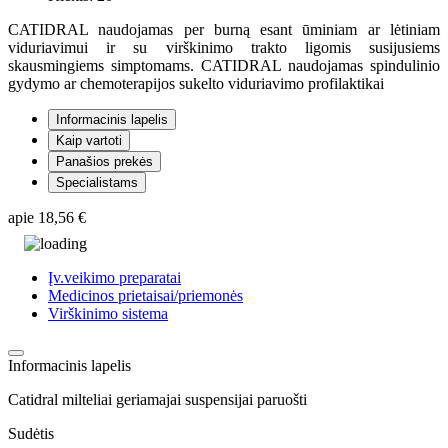
CATIDRAL naudojamas per burną esant ūminiam ar lėtiniam
viduriavimui ir su virškinimo trakto ligomis susijusiems
skausmingiems simptomams. CATIDRAL naudojamas spindulinio
gydymo ar chemoterapijos sukelto viduriavimo profilaktikai
Informacinis lapelis
Kaip vartoti
Panašios prekės
Specialistams
apie
18,56 €
Įv.veikimo preparatai
Medicinos prietaisai/priemonės
Virškinimo sistema
Informacinis lapelis
Catidral milteliai geriamajai suspensijai paruošti
Sudėtis