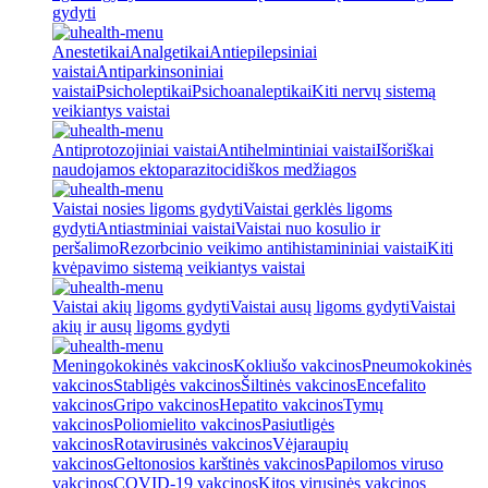
gydyti
Anestetikai
Analgetikai
Antiepilepsiniai
vaistai
Antiparkinsoniniai
vaistai
Psicholeptikai
Psichoanaleptikai
Kiti nervų sistemą
veikiantys vaistai
Antiprotozojiniai vaistai
Antihelmintiniai vaistai
Išoriškai
naudojamos ektoparazitocidiškos medžiagos
Vaistai nosies ligoms gydyti
Vaistai gerklės ligoms
gydyti
Antiastminiai vaistai
Vaistai nuo kosulio ir
peršalimo
Rezorbcinio veikimo antihistamininiai vaistai
Kiti
kvėpavimo sistemą veikiantys vaistai
Vaistai akių ligoms gydyti
Vaistai ausų ligoms gydyti
Vaistai
akių ir ausų ligoms gydyti
Meningokokinės vakcinos
Kokliušo vakcinos
Pneumokokinės
vakcinos
Stabligės vakcinos
Šiltinės vakcinos
Encefalito
vakcinos
Gripo vakcinos
Hepatito vakcinos
Tymų
vakcinos
Poliomielito vakcinos
Pasiutligės
vakcinos
Rotavirusinės vakcinos
Vėjaraupių
vakcinos
Geltonosios karštinės vakcinos
Papilomos viruso
vakcinos
COVID-19 vakcinos
Kitos virusinės vakcinos