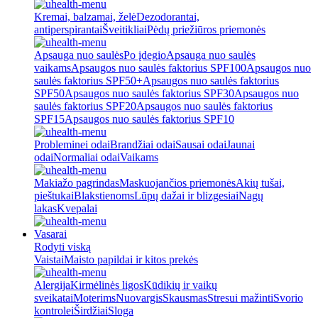
Kremai, balzamai, želė
Dezodorantai,
antiperspirantai
Šveitikliai
Pėdų priežiūros priemonės
Apsauga nuo saulės
Po įdegio
Apsauga nuo saulės
vaikams
Apsaugos nuo saulės faktorius SPF100
Apsaugos nuo
saulės faktorius SPF50+
Apsaugos nuo saulės faktorius
SPF50
Apsaugos nuo saulės faktorius SPF30
Apsaugos nuo
saulės faktorius SPF20
Apsaugos nuo saulės faktorius
SPF15
Apsaugos nuo saulės faktorius SPF10
Probleminei odai
Brandžiai odai
Sausai odai
Jaunai
odai
Normaliai odai
Vaikams
Makiažo pagrindas
Maskuojančios priemonės
Akių tušai,
pieštukai
Blakstienoms
Lūpų dažai ir blizgesiai
Nagų
lakas
Kvepalai
Vasarai
Rodyti viską
Vaistai
Maisto papildai ir kitos prekės
Alergija
Kirmėlinės ligos
Kūdikių ir vaikų
sveikatai
Moterims
Nuovargis
Skausmas
Stresui mažinti
Svorio
kontrolei
Širdžiai
Sloga