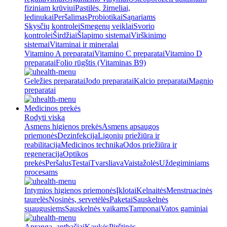
fiziniam krūviui
Pastilės, žirneliai,
ledinukai
Peršalimas
Probiotikai
Sąnariams
Skysčių kontrolei
Smegenų veiklai
Svorio
kontrolei
Širdžiai
Šlapimo sistemai
Virškinimo
sistemai
Vitaminai ir mineralai
Vitamino A preparatai
Vitamino C preparatai
Vitamino D
preparatai
Folio rūgštis (Vitaminas B9)
Geležies preparatai
Jodo preparatai
Kalcio preparatai
Magnio
preparatai
Medicinos prekės
Rodyti viską
Asmens higienos prekės
Asmens apsaugos
priemonės
Dezinfekcija
Ligonių priežiūra ir
reabilitacija
Medicinos technika
Odos priežiūra ir
regeneracija
Optikos
prekės
Peršalus
Testai
Tvarsliava
Vaistažolės
Uždegiminiams
procesams
Intymios higienos priemonės
Įklotai
Kelnaitės
Menstruacinės
taurelės
Nosinės, servetėlės
Paketai
Sauskelnės
suaugusiems
Sauskelnės vaikams
Tamponai
Vatos gaminiai
Apranga, antbačiai
Kaukės
Pirštinės,