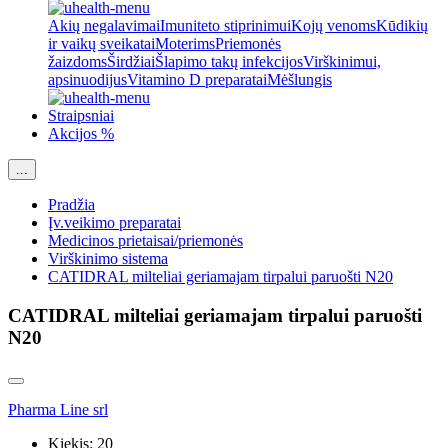
Akių negalavimai
Imuniteto stiprinimui
Kojų venoms
Kūdikių
ir vaikų sveikatai
Moterims
Priemonės
žaizdoms
Širdžiai
Šlapimo takų infekcijos
Virškinimui,
apsinuodijus
Vitamino D preparatai
Mėšlungis
Straipsniai
Akcijos %
...
Pradžia
Įv.veikimo preparatai
Medicinos prietaisai/priemonės
Virškinimo sistema
CATIDRAL milteliai geriamajam tirpalui paruošti N20
CATIDRAL milteliai geriamajam tirpalui paruošti
N20
Pharma Line srl
Kiekis:
20