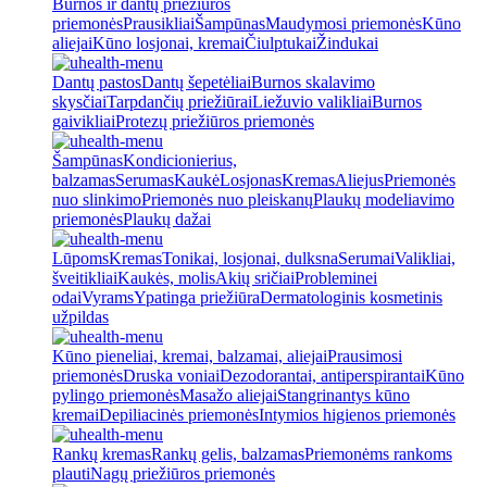
Burnos ir dantų priežiūros
priemonės
Prausikliai
Šampūnas
Maudymosi priemonės
Kūno
aliejai
Kūno losjonai, kremai
Čiulptukai
Žindukai
Dantų pastos
Dantų šepetėliai
Burnos skalavimo
skysčiai
Tarpdančių priežiūrai
Liežuvio valikliai
Burnos
gaivikliai
Protezų priežiūros priemonės
Šampūnas
Kondicionierius,
balzamas
Serumas
Kaukė
Losjonas
Kremas
Aliejus
Priemonės
nuo slinkimo
Priemonės nuo pleiskanų
Plaukų modeliavimo
priemonės
Plaukų dažai
Lūpoms
Kremas
Tonikai, losjonai, dulksna
Serumai
Valikliai,
šveitikliai
Kaukės, molis
Akių sričiai
Probleminei
odai
Vyrams
Ypatinga priežiūra
Dermatologinis kosmetinis
užpildas
Kūno pieneliai, kremai, balzamai, aliejai
Prausimosi
priemonės
Druska voniai
Dezodorantai, antiperspirantai
Kūno
pylingo priemonės
Masažo aliejai
Stangrinantys kūno
kremai
Depiliacinės priemonės
Intymios higienos priemonės
Rankų kremas
Rankų gelis, balzamas
Priemonėms rankoms
plauti
Nagų priežiūros priemonės