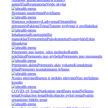
antpirščiai
Respiratoriai
Veido skydai
Išoriniam naudojimui
Paviršiams
Higienos reikmenys
Laikysenai
Ortopedijos
priemonės
Paklotai
Teipai
Traumų gydymui ir profilaktikai
Inhaliatoriai
Kraujospūdžio
matuokliai
Termometrai
Pulsoksimetrai
Svarstyklės
Erkių
ištraukėjai
Priemonės nuo karpų, odos moliuskų
Randų
priežiūrai
Priemonės nuo grybelio
Priemonės nuo nuospaudų
Priemonės akims
Priemonės akių vokams
Kontaktiniai
lęšiai
Priemonės kontaktiniams lęšiams
Nosies gleivinei
Burnos ir gerklės gleivinei
Nuo peršalimo,
kosulio
COVID-19 Testai
Narkotinių medžiagų testai
Nėštumo
testai
Ovuliacijos testai
Helicobacter pylori testai
Įvairūs
organizmo būklės testai