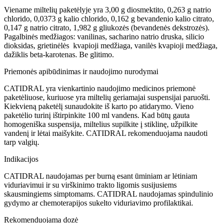
Viename miltelių paketėlyje yra 3,00 g diosmektito, 0,263 g natrio
chlorido, 0,0373 g kalio chlorido, 0,162 g bevandenio kalio citrato,
0,147 g natrio citrato, 1,982 g gliukozės (bevandenės dekstrozės).
Pagalbinės medžiagos: vanilinas, sacharino natrio druska, silicio
dioksidas, grietinėlės kvapioji medžiaga, vanilės kvapioji medžiaga,
dažiklis beta-karotenas. Be glitimo.
Priemonės apibūdinimas ir naudojimo nurodymai
CATIDRAL yra vienkartinio naudojimo medicinos priemonė
paketėliuose, kuriuose yra miltelių geriamajai suspensijai paruošti.
Kiekvieną paketėlį sunaudokite iš karto po atidarymo. Vieno
paketėlio turinį ištirpinkite 100 ml vandens. Kad būtų gauta
homogeniška suspensija, miltelius supilkite į stiklinę, užpilkite
vandenį ir lėtai maišykite. CATIDRAL rekomenduojama naudoti
tarp valgių.
Indikacijos
CATIDRAL naudojamas per burną esant ūminiam ar lėtiniam
viduriavimui ir su virškinimo trakto ligomis susijusiems
skausmingiems simptomams. CATIDRAL naudojamas spindulinio
gydymo ar chemoterapijos sukelto viduriavimo profilaktikai.
Rekomenduojama dozė