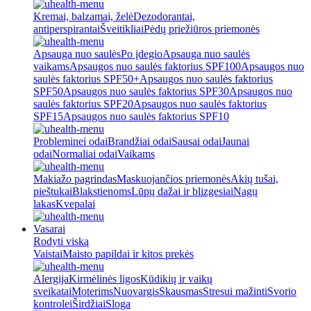
Kremai, balzamai, želė
Dezodorantai,
antiperspirantai
Šveitikliai
Pėdų priežiūros priemonės
Apsauga nuo saulės
Po įdegio
Apsauga nuo saulės
vaikams
Apsaugos nuo saulės faktorius SPF100
Apsaugos nuo
saulės faktorius SPF50+
Apsaugos nuo saulės faktorius
SPF50
Apsaugos nuo saulės faktorius SPF30
Apsaugos nuo
saulės faktorius SPF20
Apsaugos nuo saulės faktorius
SPF15
Apsaugos nuo saulės faktorius SPF10
Probleminei odai
Brandžiai odai
Sausai odai
Jaunai
odai
Normaliai odai
Vaikams
Makiažo pagrindas
Maskuojančios priemonės
Akių tušai,
pieštukai
Blakstienoms
Lūpų dažai ir blizgesiai
Nagų
lakas
Kvepalai
Vasarai
Rodyti viską
Vaistai
Maisto papildai ir kitos prekės
Alergija
Kirmėlinės ligos
Kūdikių ir vaikų
sveikatai
Moterims
Nuovargis
Skausmas
Stresui mažinti
Svorio
kontrolei
Širdžiai
Sloga