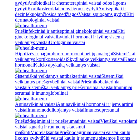
gydyti
Antibiotikai ir chemoterapiniai vaistai odos ligoms
gydyti
Kortikosteroidai odos ligoms gydyti
Antiseptikai ir
dezinfekuojančiosios medžiagos
Vaistai spuogams gydyti
Kiti
dermatologiniai vaistai
Priešinfekciniai ir antiseptiniai ginekologiniai vaistai
Kiti
ginekologiniai vaistai
Lytiniai hormonai ir lytinę sistemą
veikiantys vaistai
Urologiniai vaistai
Hipofizės ir pagumburio hormonai bei jų analogai
Sistemiškai
veikiantys kortikosteroidai
Skydliaukę veikiantys vaistai
Kasos
hormonai
Kalcio apykaitą veikiantys vaistai
Sistemiškai veikiantys antibakteriniai vaistai
Sistemiškai
veikiantys priešgrybeliniai vaistai
Priešmikobakteriniai
vaistai
Sistemiškai veikiantys priešvirusiniai vaistai
Imuniniai
serumai ir imunoglobulinai
Antinavikiniai vaistai
Antinavikiniai hormonai ir jiems artimi
vaistai
Imunomoduliuojantys vaistai
Imunosupresantai
Priešuždegiminiai ir priešreumatiniai vaistai
Vietiškai vartojami
vaistai sąnarių ir raumenų skausmui
malšinti
Miorelaksantai
Priešpodagriniai vaistai
Vaistai kaulų
ligoms gydyti
Kiti vaistai kaulų ir raumenų sistemos ligoms