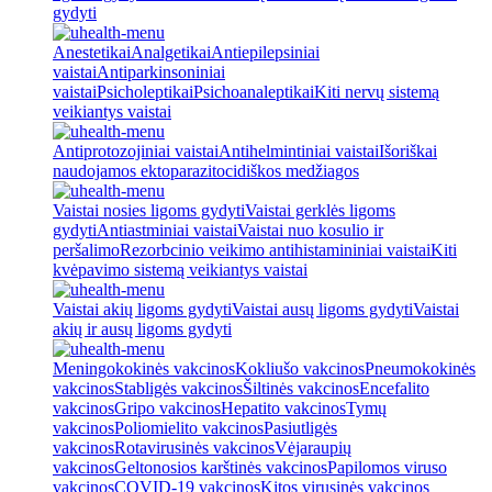
gydyti
Anestetikai
Analgetikai
Antiepilepsiniai
vaistai
Antiparkinsoniniai
vaistai
Psicholeptikai
Psichoanaleptikai
Kiti nervų sistemą
veikiantys vaistai
Antiprotozojiniai vaistai
Antihelmintiniai vaistai
Išoriškai
naudojamos ektoparazitocidiškos medžiagos
Vaistai nosies ligoms gydyti
Vaistai gerklės ligoms
gydyti
Antiastminiai vaistai
Vaistai nuo kosulio ir
peršalimo
Rezorbcinio veikimo antihistamininiai vaistai
Kiti
kvėpavimo sistemą veikiantys vaistai
Vaistai akių ligoms gydyti
Vaistai ausų ligoms gydyti
Vaistai
akių ir ausų ligoms gydyti
Meningokokinės vakcinos
Kokliušo vakcinos
Pneumokokinės
vakcinos
Stabligės vakcinos
Šiltinės vakcinos
Encefalito
vakcinos
Gripo vakcinos
Hepatito vakcinos
Tymų
vakcinos
Poliomielito vakcinos
Pasiutligės
vakcinos
Rotavirusinės vakcinos
Vėjaraupių
vakcinos
Geltonosios karštinės vakcinos
Papilomos viruso
vakcinos
COVID-19 vakcinos
Kitos virusinės vakcinos