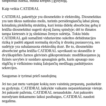
simptomai išlieka, būtina kreiptis į gydytoją.
Kaip veikia CATIDRAL
CATIDRAL paketėlyje yra diosmektito ir elektrolitų. Diosmektitas
yra tam tikras natūralus molis, turintis persidengiančią labai plonų
kristalinių plokštelių struktūrą, kuri lemia didelę absorbcinę gebą ir
leidžia diosmektitui sugerti skystį žarnų spindyje; dėl to išmatos
tampa kietesnės ir jų slinkimas žemyn sulėtėja. Tokiu būdu
CATIDRAL gali sumažinti viduriavimo sukeltos dehidratacijos
riziką ir padėti atgauti normalią skysčių ir druskų pusiausvyrą, nes
sudėtyje yra subalansuota elektrolitų dozė. Be to, diosmektito
absorbcinė geba leidžia CATIDRAL sąveikauti su skrandžio ir
dvylikapirštės žarnos gleivinės glikoproteinais: modifikuojamos jų
fizinės savybės ir susidaro apsauginis gelis, kuris apsaugo nuo
rūgščių ir virškinimo traktą žalojančių medžiagų padidėjusios
sekrecijos.
Saugumas ir tyrimai prieš naudojimą
Jei tuo pat metu vartojate kokių nors vaistinių preparatų, pasitarkite
su gydytoju. CATIDRAL laikykite vaikams nepasiekiamoje vietoje.
Jei pakuotė pažeista, CATIDRAL nenaudokite. Ant pakuotės
nurodytam tinkamumo laikui pasibaigus, CATIDRAL naudoti
negalima.