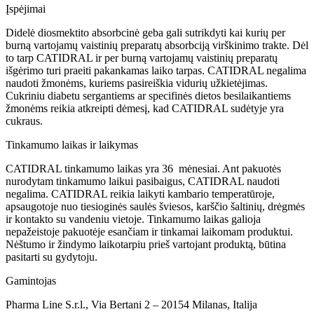
Įspėjimai
Didelė diosmektito absorbcinė geba gali sutrikdyti kai kurių per
burną vartojamų vaistinių preparatų absorbciją virškinimo trakte. Dėl
to tarp CATIDRAL ir per burną vartojamų vaistinių preparatų
išgėrimo turi praeiti pakankamas laiko tarpas. CATIDRAL negalima
naudoti žmonėms, kuriems pasireiškia vidurių užkietėjimas.
Cukriniu diabetu sergantiems ar specifinės dietos besilaikantiems
žmonėms reikia atkreipti dėmesį, kad CATIDRAL sudėtyje yra
cukraus.
Tinkamumo laikas ir laikymas
CATIDRAL tinkamumo laikas yra 36 mėnesiai. Ant pakuotės
nurodytam tinkamumo laikui pasibaigus, CATIDRAL naudoti
negalima. CATIDRAL reikia laikyti kambario temperatūroje,
apsaugotoje nuo tiesioginės saulės šviesos, karščio šaltinių, drėgmės
ir kontakto su vandeniu vietoje. Tinkamumo laikas galioja
nepažeistoje pakuotėje esančiam ir tinkamai laikomam produktui.
Nėštumo ir žindymo laikotarpiu prieš vartojant produktą, būtina
pasitarti su gydytoju.
Gamintojas
Pharma Line S.r.l., Via Bertani 2 – 20154 Milanas, Italija