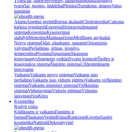
Tvarsčiai, marlė
Servetėlės, tamponai
Mobilizuojantys
tvarsčiai, juostos, tinkleliai
Pleistrai
Turniketai, timpos
Vatos
gaminiai
Akims
Apetitui gerinti
Burnai skalauti
Cholesteroliui
Cukraus
kiekiui reguliuoti
Energijai
Hemorojui
Imuninė
sistema
Kepenims
Kraujavimui
stabdyti
Moterims
Maitinančioms
Medžiagų apykaitai
Nervų sistema
Odai, plaukams, nagams
Organizmo
valymui
Peršalimas, gripas, kosulys,
temperatūra
Prostatai
Sąnariams
Skausmą
lengvinantys
Smegenų veiklai
Svorio kontrolė
Širdies ir
kraujotakos sistema
Šlapimo sistema
Uždegiminiams
procesams
Vaikams
Vaikams nervų sistemai
Vaikams nuo
peršalimo
Vaikams nuo vidurių pūtimo
Vaikams virškinimo
sistemai
Vaikams imuninei sistemai
Virškinimo
sistema
Viduriavimui
Vidurių pūtimui
Vidurius
laisvinančios
Kitos
Kosmetika
Rodyti viską
Kūdikiams ir vaikams
Dantims ir
burnai
Plaukams
Veidui
Kūnui
Rankoms
Kojoms
Saulės
kosmetika
Natūrali
Dekoratyvinė