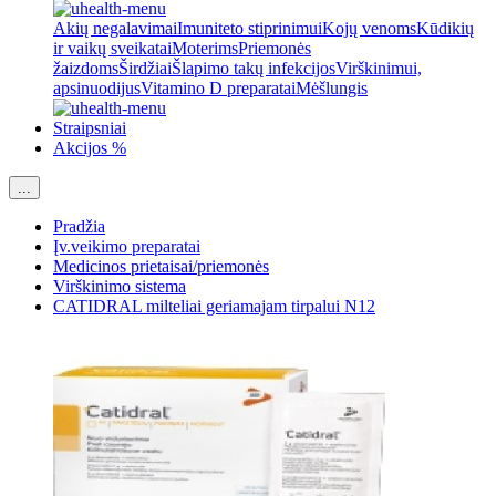
Akių negalavimai
Imuniteto stiprinimui
Kojų venoms
Kūdikių
ir vaikų sveikatai
Moterims
Priemonės
žaizdoms
Širdžiai
Šlapimo takų infekcijos
Virškinimui,
apsinuodijus
Vitamino D preparatai
Mėšlungis
Straipsniai
Akcijos %
...
Pradžia
Įv.veikimo preparatai
Medicinos prietaisai/priemonės
Virškinimo sistema
CATIDRAL milteliai geriamajam tirpalui N12