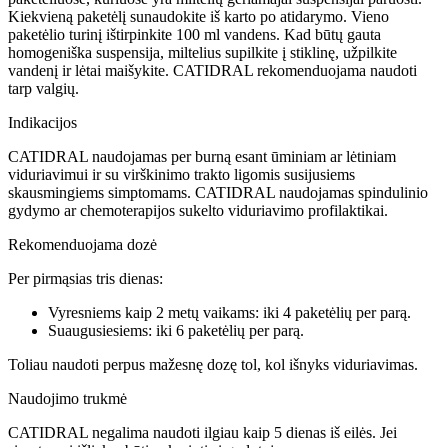
Kiekvieną paketėlį sunaudokite iš karto po atidarymo. Vieno
paketėlio turinį ištirpinkite 100 ml vandens. Kad būtų gauta
homogeniška suspensija, miltelius supilkite į stiklinę, užpilkite
vandenį ir lėtai maišykite. CATIDRAL rekomenduojama naudoti
tarp valgių.
Indikacijos
CATIDRAL naudojamas per burną esant ūminiam ar lėtiniam
viduriavimui ir su virškinimo trakto ligomis susijusiems
skausmingiems simptomams. CATIDRAL naudojamas spindulinio
gydymo ar chemoterapijos sukelto viduriavimo profilaktikai.
Rekomenduojama dozė
Per pirmąsias tris dienas:
Vyresniems kaip 2 metų vaikams: iki 4 paketėlių per parą.
Suaugusiesiems: iki 6 paketėlių per parą.
Toliau naudoti perpus mažesnę dozę tol, kol išnyks viduriavimas.
Naudojimo trukmė
CATIDRAL negalima naudoti ilgiau kaip 5 dienas iš eilės. Jei