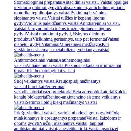
Stomatologiniai preparatai
Antacidiniai vaistai. Vaistai opaligei
ir vidurių pūtimui gydyti
Antispazminiai, anticholinerginiai ir
motoriką reguliuojantys vaistai
Pykinimą ir vėmimą
slopinantys vaistai
Vaistai tulžies ir kepenų ligoms
gydyti
Vidurius paleidžiantys vaistai
Antidiarėjiniai vaistai.
Vaistai žarnyno infekcinėms ir uždegiminėms ligoms
gydyti
Vaistai nutukimui gydyti, išskyrus dietinius
produktus
Virškinimą gerinantys, taip pat fermentai
Vaistai
diabetui gydyti
Vitaminai
Mineralinės medžiagos
Kiti
virškinimo sistemą ir metabolizmą veikiantys vaistai
Antitromboziniai vaistai
Antihemoraginiai
vaistai
Antianeminiai vaistai
Plazmos pakaitalai ir infuziniai
tirpalai
Kiti hematologiniai vaistai
Širdį veikiantys vaistai
Kraujospūdį mažinantys
vaistai
Diuretikai
Periferiniai
vazodilatatoriai
Vazoprotektoriai
Beta adrenoblokatoriai
Kalcio
kanalų blokatoriai
Renino-angiotenzino sistemą veikiantys
vaistai
Serumo lipidų kiekį mažinantys vaistai
Priešgrybeliniai vaistai, vartojami odos ligoms gydyti
Odą
minkštinantys ir apsaugantys preparatai
Vaistai žaizdoms ir
opoms gydyti
Niežulį mažinantys vaistai, taip pat
antihistamininiai vaistai, anestetikai ir kt.
Vaistai psoriazei