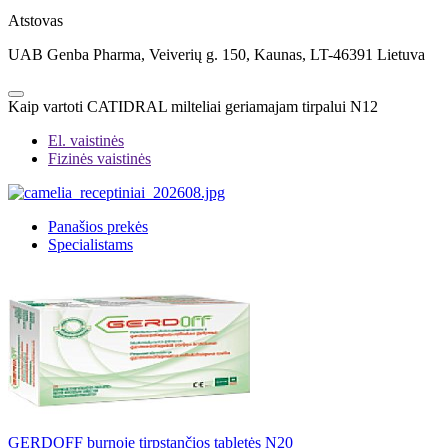
Atstovas
UAB Genba Pharma, Veiverių g. 150, Kaunas, LT-46391 Lietuva
Kaip vartoti CATIDRAL milteliai geriamajam tirpalui N12
El. vaistinės
Fizinės vaistinės
Panašios prekės
Specialistams
GERDOFF burnoje tirpstančios tabletės N20