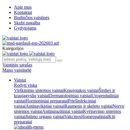
Apie mus
Kontaktai
Budinčios vaistinės
Skubi pagalba
Gydytojams
Kategorijos
Vaistinių sąrašas
Mano vaistinėlė
Vaistai
Rodyti viską
Virškinimo sistemos vaistai
Kraujotakos vaistai
Širdies ir
kraujagyslių vaistai
Dermatologiniai vaistai
Urogenitaliniai
vaistai
Hormoniniai preparatai
Priešinfekciniai
vaistai
Antinavikiniai vaistai
Raumenų ir skeleto vaistai
Nervų
sistemos vaistai
Antiparazitiniai vaistai
Kvėpavimo sistemos
vaistai
Jutimo organų vaistai
Vakcinos
Homeopatiniai
Kiti
preparatai