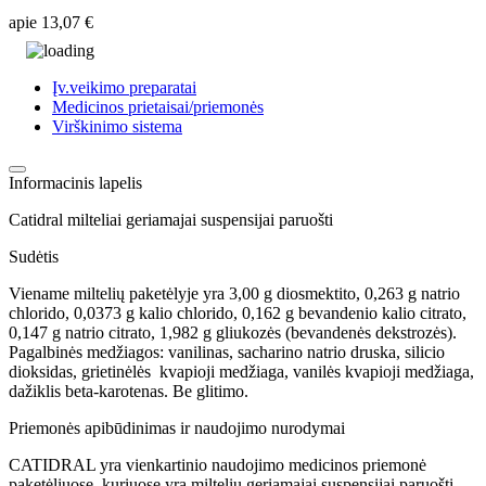
apie
13,07 €
Įv.veikimo preparatai
Medicinos prietaisai/priemonės
Virškinimo sistema
Informacinis lapelis
Catidral milteliai geriamajai suspensijai paruošti
Sudėtis
Viename miltelių paketėlyje yra 3,00 g diosmektito, 0,263 g natrio
chlorido, 0,0373 g kalio chlorido, 0,162 g bevandenio kalio citrato,
0,147 g natrio citrato, 1,982 g gliukozės (bevandenės dekstrozės).
Pagalbinės medžiagos: vanilinas, sacharino natrio druska, silicio
dioksidas, grietinėlės kvapioji medžiaga, vanilės kvapioji medžiaga,
dažiklis beta-karotenas. Be glitimo.
Priemonės apibūdinimas ir naudojimo nurodymai
CATIDRAL yra vienkartinio naudojimo medicinos priemonė
paketėliuose, kuriuose yra miltelių geriamajai suspensijai paruošti.