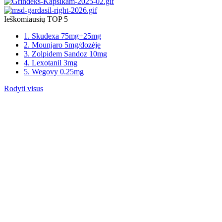
Ieškomiausių TOP 5
1. Skudexa 75mg+25mg
2. Mounjaro 5mg/dozėje
3. Zolpidem Sandoz 10mg
4. Lexotanil 3mg
5. Wegovy 0.25mg
Rodyti visus