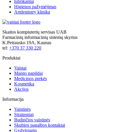
lubrikantai
Higienos pažymėjimas
Artdentistry klinika
Skaitos kompiuterių servisas UAB
Farmacinių informacinių sistemų skyrius
K.Petrausko 19A, Kaunas
tel:
+370 37 330 220
Produktai
Vaistai
Maisto papildai
Medicinos prekės
Kosmetika
Akcijos
Informacija
Vaistinės
Straipsniai
Budinčios vaistinės
Skubios pagalbos kontaktai
Gydytojams