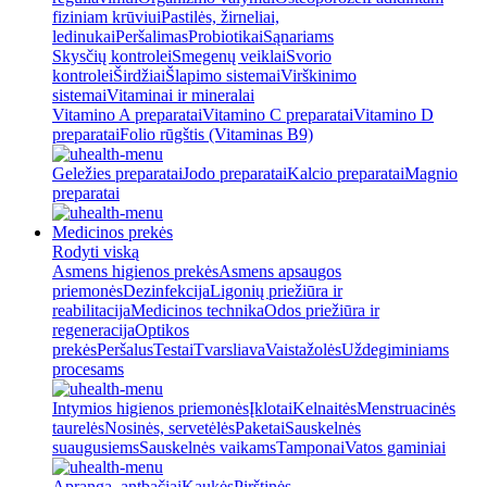
fiziniam krūviui
Pastilės, žirneliai,
ledinukai
Peršalimas
Probiotikai
Sąnariams
Skysčių kontrolei
Smegenų veiklai
Svorio
kontrolei
Širdžiai
Šlapimo sistemai
Virškinimo
sistemai
Vitaminai ir mineralai
Vitamino A preparatai
Vitamino C preparatai
Vitamino D
preparatai
Folio rūgštis (Vitaminas B9)
Geležies preparatai
Jodo preparatai
Kalcio preparatai
Magnio
preparatai
Medicinos prekės
Rodyti viską
Asmens higienos prekės
Asmens apsaugos
priemonės
Dezinfekcija
Ligonių priežiūra ir
reabilitacija
Medicinos technika
Odos priežiūra ir
regeneracija
Optikos
prekės
Peršalus
Testai
Tvarsliava
Vaistažolės
Uždegiminiams
procesams
Intymios higienos priemonės
Įklotai
Kelnaitės
Menstruacinės
taurelės
Nosinės, servetėlės
Paketai
Sauskelnės
suaugusiems
Sauskelnės vaikams
Tamponai
Vatos gaminiai
Apranga, antbačiai
Kaukės
Pirštinės,