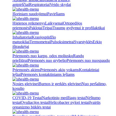
antpirščiai
Respiratoriai
Veido skydai
Išoriniam naudojimui
Paviršiams
Higienos reikmenys
Laikysenai
Ortopedijos
priemonės
Paklotai
Teipai
Traumų gydymui ir profilaktikai
Inhaliatoriai
Kraujospūdžio
matuokliai
Termometrai
Pulsoksimetrai
Svarstyklės
Erkių
ištraukėjai
Priemonės nuo karpų, odos moliuskų
Randų
priežiūrai
Priemonės nuo grybelio
Priemonės nuo nuospaudų
Priemonės akims
Priemonės akių vokams
Kontaktiniai
lęšiai
Priemonės kontaktiniams lęšiams
Nosies gleivinei
Burnos ir gerklės gleivinei
Nuo peršalimo,
kosulio
COVID-19 Testai
Narkotinių medžiagų testai
Nėštumo
testai
Ovuliacijos testai
Helicobacter pylori testai
Įvairūs
organizmo būklės testai