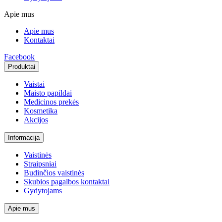
Apie mus
Apie mus
Kontaktai
Facebook
Produktai
Vaistai
Maisto papildai
Medicinos prekės
Kosmetika
Akcijos
Informacija
Vaistinės
Straipsniai
Budinčios vaistinės
Skubios pagalbos kontaktai
Gydytojams
Apie mus