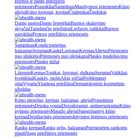
Burnos ir dantų priežiūros
priemonės
Prausikliai
Šampūnas
Maudymosi priemonės
Kūno
aliejai
Kūno losjonai, kremai
Čiulptukai
Žindukai
Dantų pastos
Dantų šepetėliai
Burnos skalavimo
skysčiai
Tarpdančių priežiūrai
Liežuvio valikliai
Burnos
gaivikliai
Protezų priežiūros priemonės
Šampūnas
Kondicionierius,
balzamas
Serumas
Kaukė
Losjonas
Kremas
Aliejus
Priemonės
nuo slinkimo
Priemonės nuo pleiskanų
Plaukų modeliavimo
priemonės
Plaukų dažai
Lūpoms
Kremas
Tonikai, losjonai, dulksna
Serumai
Valikliai,
šveitikliai
Kaukės, molis
Akių sričiai
Probleminei
odai
Vyrams
Ypatinga priežiūra
Dermatologinis kosmetinis
užpildas
Kūno pieneliai, kremai, balzamai, aliejai
Prausimosi
priemonės
Druska voniai
Dezodorantai, antiperspirantai
Kūno
pylingo priemonės
Masažo aliejai
Stangrinantys kūno
kremai
Depiliacinės priemonės
Intymios higienos priemonės
Rankų kremas
Rankų gelis, balzamas
Priemonėms rankoms
plauti
Nagų priežiūros priemonės