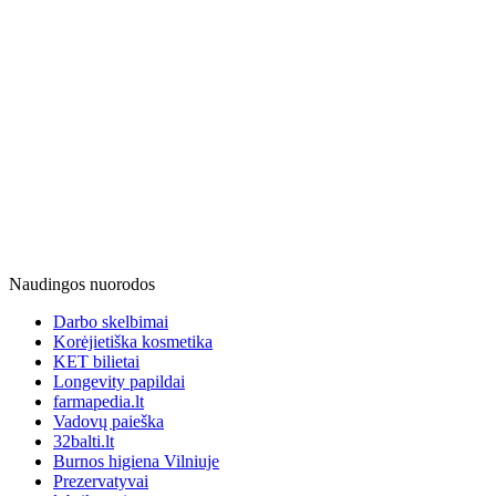
Naudingos nuorodos
Darbo skelbimai
Korėjietiška kosmetika
KET bilietai
Longevity papildai
farmapedia.lt
Vadovų paieška
32balti.lt
Burnos higiena Vilniuje
Prezervatyvai