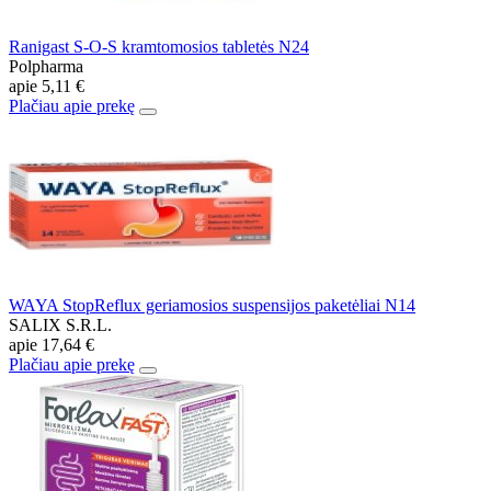
Ranigast S-O-S kramtomosios tabletės N24
Polpharma
apie
5,11 €
Plačiau apie prekę
WAYA StopReflux geriamosios suspensijos paketėliai N14
SALIX S.R.L.
apie
17,64 €
Plačiau apie prekę