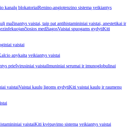
io kanalų blokatoriai
Renino-angiotenzino sistemą veikiantys
ulį mažinantys vaistai, taip pat antihistamininiai vaistai, anestetikai ir
 dezinfekuojančiosios medžiagos
Vaistai spuogams gydyti
Kiti
giniai vaistai
alcio apykaitą veikiantys vaistai
tys priešvirusiniai vaistai
Imuniniai serumai ir imunoglobulinai
iai vaistai
Vaistai kaulų ligoms gydyti
Kiti vaistai kaulų ir raumenų
stai
stamininiai vaistai
Kiti kvėpavimo sistemą veikiantys vaistai