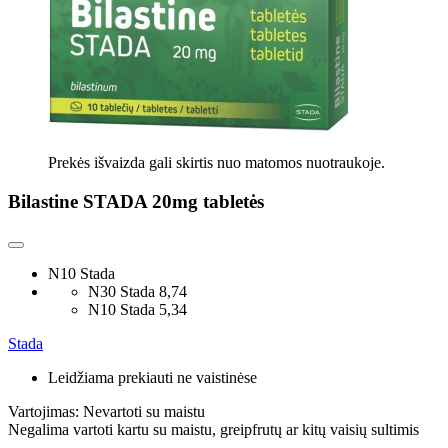
Prekės išvaizda gali skirtis nuo matomos nuotraukoje.
Bilastine STADA 20mg tabletės
N10 Stada
N30 Stada
8,74
N10 Stada
5,34
Stada
Leidžiama prekiauti ne vaistinėse
Vartojimas:
Nevartoti su maistu
Negalima vartoti kartu su maistu, greipfrutų ar kitų vaisių sultimis