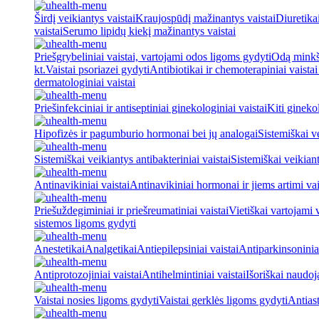
Širdį veikiantys vaistai
Kraujospūdį mažinantys vaistai
Diuretika
vaistai
Serumo lipidų kiekį mažinantys vaistai
Priešgrybeliniai vaistai, vartojami odos ligoms gydyti
Odą minkšt
kt.
Vaistai psoriazei gydyti
Antibiotikai ir chemoterapiniai vaista
dermatologiniai vaistai
Priešinfekciniai ir antiseptiniai ginekologiniai vaistai
Kiti ginekol
Hipofizės ir pagumburio hormonai bei jų analogai
Sistemiškai v
Sistemiškai veikiantys antibakteriniai vaistai
Sistemiškai veikiant
Antinavikiniai vaistai
Antinavikiniai hormonai ir jiems artimi vai
Priešuždegiminiai ir priešreumatiniai vaistai
Vietiškai vartojami 
sistemos ligoms gydyti
Anestetikai
Analgetikai
Antiepilepsiniai vaistai
Antiparkinsoniniai
Antiprotozojiniai vaistai
Antihelmintiniai vaistai
Išoriškai naudo
Vaistai nosies ligoms gydyti
Vaistai gerklės ligoms gydyti
Antiast