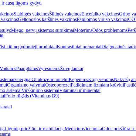
ų ir ausų ligoms gydyti
akcinos
Stabligės vakcinos
Šiltinės vakcinos
Encefalito vakcinos
Gripo va
 vakcinos
Geltonosios karštinės vakcinos
Papilomos viruso vakcinos
COV
sulys
Miego, nervų sistemos sutrikimai
Moterims
Odos problemoms
Perš
ti
isi kiti negydomieji produktai
Kontrastiniai preparatai
Diagnostinės radi
Vaikams
Paaugliams
Vyresniems
Žuvų taukai
sistemai
Energijai
Gliukozė
Imunitetui
Kepenims
Kojų venoms
Nakvišų ali
imui
Organizmo valymui
Osteoporozei
Padidintam fiziniam krūviui
Pastilė
mo sistemai
Virškinimo sistemai
Vitaminai ir mineralai
tai
Folio rūgštis (Vitaminas B9)
aratai
ija
Ligonių priežiūra ir reabilitacija
Medicinos technika
Odos priežiūra ir 
esams