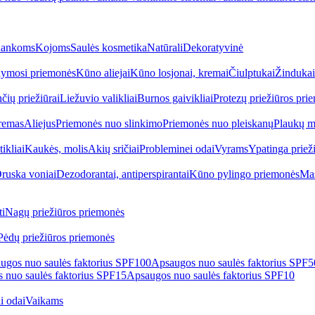
ankoms
Kojoms
Saulės kosmetika
Natūrali
Dekoratyvinė
ymosi priemonės
Kūno aliejai
Kūno losjonai, kremai
Čiulptukai
Žindukai
čių priežiūrai
Liežuvio valikliai
Burnos gaivikliai
Protezų priežiūros pri
remas
Aliejus
Priemonės nuo slinkimo
Priemonės nuo pleiskanų
Plaukų m
tikliai
Kaukės, molis
Akių sričiai
Probleminei odai
Vyrams
Ypatinga priež
ruska voniai
Dezodorantai, antiperspirantai
Kūno pylingo priemonės
Mas
i
Nagų priežiūros priemonės
Pėdų priežiūros priemonės
ugos nuo saulės faktorius SPF100
Apsaugos nuo saulės faktorius SPF
 nuo saulės faktorius SPF15
Apsaugos nuo saulės faktorius SPF10
i odai
Vaikams