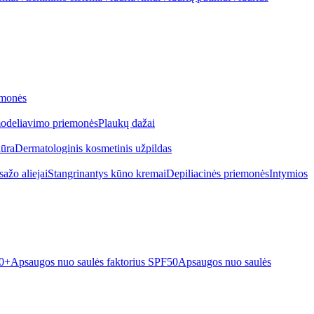
emonės
odeliavimo priemonės
Plaukų dažai
iūra
Dermatologinis kosmetinis užpildas
ažo aliejai
Stangrinantys kūno kremai
Depiliacinės priemonės
Intymios
50+
Apsaugos nuo saulės faktorius SPF50
Apsaugos nuo saulės