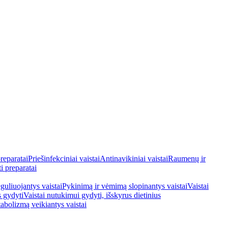
reparatai
Priešinfekciniai vaistai
Antinavikiniai vaistai
Raumenų ir
i preparatai
guliuojantys vaistai
Pykinimą ir vėmimą slopinantys vaistai
Vaistai
s gydyti
Vaistai nutukimui gydyti, išskyrus dietinius
tabolizmą veikiantys vaistai