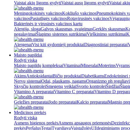
Vaistai akių ligoms gydyti
Vaistai ausų ligoms gydyti
Vaistai aki
Meningokokinės vakcinos
Kokliušo vakcinos
Pneumokokinės v
vakcinos
Pasiutligės vakcinos
Rotavirusinės vakcinos
Vėjaraupių
Bakterinės ir virusinės vakcinos kartu
Alergija, sloga
Galvos skausmas, svaigimas
Gerklės skausmas
Ko
negalavimai
Šlapimo sistemos sutrikimai
Virškinimo sutrikimai
Ki
Alergenai
Visi kiti gydomieji produktai
Diagnostiniai preparatai
V
Maisto papildai
Rodyti viską
Maisto papildų kompleksai
Vitaminai
Mineralai
Moterims
Vyrams
Akims
Antioksidantai
Bičių produktai
Diabetikams
Endokrininei 
Nervų sistemai
Odai, plaukams, nagams
Organizmo ph reguliav
Skysčių kontrolei
Smegenų veiklai
Svorio kontrolei
Širdžiai
Šlapi
Vitamino A preparatai
Vitamino C preparatai
Vitamino D prepara
Geležies preparatai
Jodo preparatai
Kalcio preparatai
Magnio prep
Medicinos prekės
Rodyti viską
Asmens higienos prekės
Asmens apsaugos priemonės
Dezinfekc
prekės
Peršalus
Testai
Tvarsliava
Vaistažolės
Uždegiminiams proc