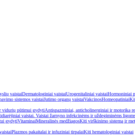
yslių vaistai
Dermatologiniai vaistai
Urogenitaliniai vaistai
Hormoniniai p
avimo sistemos vaistai
Jutimo organų vaistai
Vakcinos
Homeopatiniai
Kit
ir vidurių pūtimui gydyti
Antispazminiai, anticholinerginiai ir motoriką re
idiarėjiniai vaistai. Vaistai žarnyno infekcinėms ir uždegiminėms ligom
tui gydyti
Vitaminai
Mineralinės medžiagos
Kiti virškinimo sistemą ir me
aistai
Plazmos pakaitalai ir infuziniai tirpalai
Kiti hematologiniai vaistai