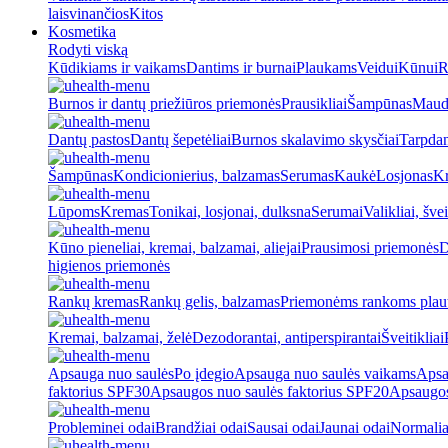
laisvinančios
Kitos
Kosmetika
Rodyti viską
Kūdikiams ir vaikams
Dantims ir burnai
Plaukams
Veidui
Kūnui
R
Burnos ir dantų priežiūros priemonės
Prausikliai
Šampūnas
Maud
Dantų pastos
Dantų šepetėliai
Burnos skalavimo skysčiai
Tarpdan
Šampūnas
Kondicionierius, balzamas
Serumas
Kaukė
Losjonas
K
Lūpoms
Kremas
Tonikai, losjonai, dulksna
Serumai
Valikliai, švei
Kūno pieneliai, kremai, balzamai, aliejai
Prausimosi priemonės
D
higienos priemonės
Rankų kremas
Rankų gelis, balzamas
Priemonėms rankoms plaut
Kremai, balzamai, želė
Dezodorantai, antiperspirantai
Šveitikliai
Apsauga nuo saulės
Po įdegio
Apsauga nuo saulės vaikams
Apsa
faktorius SPF30
Apsaugos nuo saulės faktorius SPF20
Apsaugos
Probleminei odai
Brandžiai odai
Sausai odai
Jaunai odai
Normalia