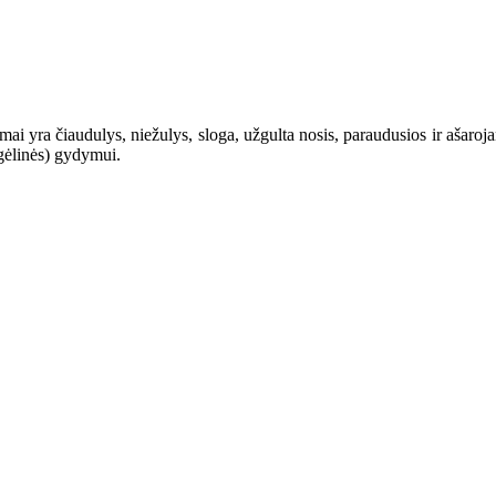
ai yra čiaudulys, niežulys, sloga, užgulta nosis, paraudusios ir ašaroja
lgėlinės) gydymui.