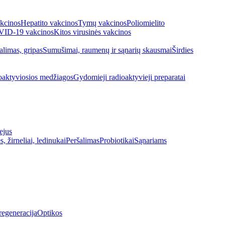
kcinos
Hepatito vakcinos
Tymų vakcinos
Poliomielito
ID-19 vakcinos
Kitos virusinės vakcinos
alimas, gripas
Sumušimai, raumenų ir sąnarių skausmai
Širdies
oaktyviosios medžiagos
Gydomieji radioaktyvieji preparatai
ejus
s, žirneliai, ledinukai
Peršalimas
Probiotikai
Sąnariams
regeneracija
Optikos