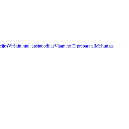
cijos
Virškinimui, apsinuodijus
Vitamino D preparatai
Mėšlungis