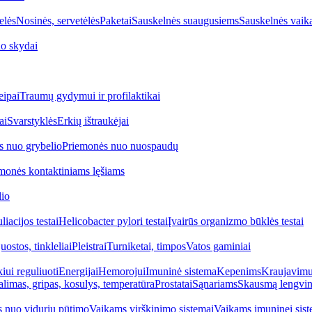
elės
Nosinės, servetėlės
Paketai
Sauskelnės suaugusiems
Sauskelnės vaik
o skydai
eipai
Traumų gydymui ir profilaktikai
ai
Svarstyklės
Erkių ištraukėjai
s nuo grybelio
Priemonės nuo nuospaudų
monės kontaktiniams lęšiams
lio
iacijos testai
Helicobacter pylori testai
Įvairūs organizmo būklės testai
uostos, tinkleliai
Pleistrai
Turniketai, timpos
Vatos gaminiai
iui reguliuoti
Energijai
Hemorojui
Imuninė sistema
Kepenims
Kraujavimui
alimas, gripas, kosulys, temperatūra
Prostatai
Sąnariams
Skausmą lengvin
 nuo vidurių pūtimo
Vaikams virškinimo sistemai
Vaikams imuninei sist