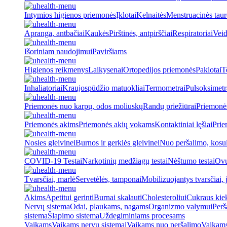
Intymios higienos priemonės
Įklotai
Kelnaitės
Menstruacinės taur
Apranga, antbačiai
Kaukės
Pirštinės, antpirščiai
Respiratoriai
Veid
Išoriniam naudojimui
Paviršiams
Higienos reikmenys
Laikysenai
Ortopedijos priemonės
Paklotai
T
Inhaliatoriai
Kraujospūdžio matuokliai
Termometrai
Pulsoksimetr
Priemonės nuo karpų, odos moliuskų
Randų priežiūrai
Priemonė
Priemonės akims
Priemonės akių vokams
Kontaktiniai lęšiai
Prie
Nosies gleivinei
Burnos ir gerklės gleivinei
Nuo peršalimo, kosu
COVID-19 Testai
Narkotinių medžiagų testai
Nėštumo testai
Ovul
Tvarsčiai, marlė
Servetėlės, tamponai
Mobilizuojantys tvarsčiai, j
Akims
Apetitui gerinti
Burnai skalauti
Cholesteroliui
Cukraus kiek
Nervų sistema
Odai, plaukams, nagams
Organizmo valymui
Perš
sistema
Šlapimo sistema
Uždegiminiams procesams
Vaikams
Vaikams nervų sistemai
Vaikams nuo peršalimo
Vaikams