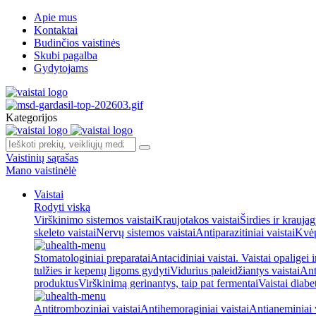
Apie mus
Kontaktai
Budinčios vaistinės
Skubi pagalba
Gydytojams
Kategorijos
Vaistinių sąrašas
Mano vaistinėlė
Vaistai
Rodyti viską
Virškinimo sistemos vaistai
Kraujotakos vaistai
Širdies ir kraujag
skeleto vaistai
Nervų sistemos vaistai
Antiparazitiniai vaistai
Kvėp
Stomatologiniai preparatai
Antacidiniai vaistai. Vaistai opaligei 
tulžies ir kepenų ligoms gydyti
Vidurius paleidžiantys vaistai
Ant
produktus
Virškinimą gerinantys, taip pat fermentai
Vaistai diabe
Antitromboziniai vaistai
Antihemoraginiai vaistai
Antianeminiai v