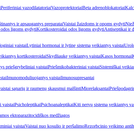
i
Periferiniai vazodilatatoriai
Vazoprotektoriai
Beta adrenoblokatoriai
Kalc
inantys ir apsaugantys preparatai
Vaistai žaizdoms ir opoms gydyti
Niež
i odos ligoms gydyti
Kortikosteroidai odos ligoms gydyti
Antiseptikai ir
oginiai vaistai
Lytiniai hormonai ir lytinę sistemą veikiantys vaistai
Urolo
eikiantys kortikosteroidai
Skydliaukę veikiantys vaistai
Kasos hormonai
K
ys priešgrybeliniai vaistai
Priešmikobakteriniai vaistai
Sistemiškai veikian
stai
Imunomoduliuojantys vaistai
Imunosupresantai
vaistai sąnarių ir raumenų skausmui malšinti
Miorelaksantai
Priešpodagrin
 vaistai
Psicholeptikai
Psichoanaleptikai
Kiti nervų sistemą veikiantys vai
jamos ektoparazitocidiškos medžiagos
miniai vaistai
Vaistai nuo kosulio ir peršalimo
Rezorbcinio veikimo antihi