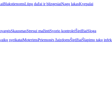
kai
Blakstienoms
Lūpų dažai ir blizgesiai
Nagų lakas
Kvepalai
vargis
Skausmas
Stresui mažinti
Svorio kontrolei
Širdžiai
Sloga
vaikų sveikatai
Moterims
Priemonės žaizdoms
Širdžiai
Šlapimo takų infek