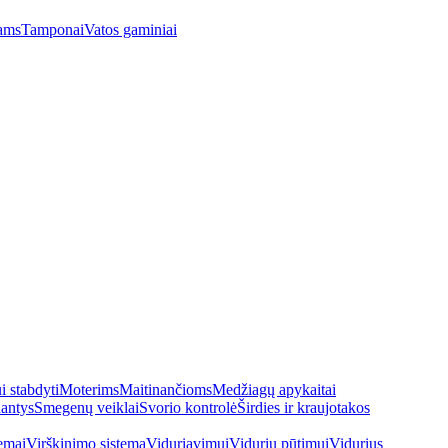
ams
Tamponai
Vatos gaminiai
 stabdyti
Moterims
Maitinančioms
Medžiagų apykaitai
antys
Smegenų veiklai
Svorio kontrolė
Širdies ir kraujotakos
emai
Virškinimo sistema
Viduriavimui
Vidurių pūtimui
Vidurius