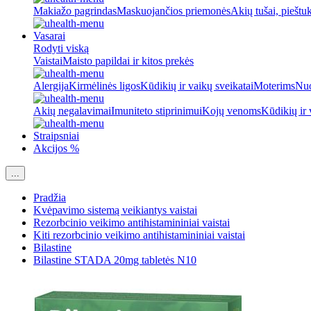
Makiažo pagrindas
Maskuojančios priemonės
Akių tušai, pieštu
Vasarai
Rodyti viską
Vaistai
Maisto papildai ir kitos prekės
Alergija
Kirmėlinės ligos
Kūdikių ir vaikų sveikatai
Moterims
Nuo
Akių negalavimai
Imuniteto stiprinimui
Kojų venoms
Kūdikių ir 
Straipsniai
Akcijos %
...
Pradžia
Kvėpavimo sistemą veikiantys vaistai
Rezorbcinio veikimo antihistamininiai vaistai
Kiti rezorbcinio veikimo antihistamininiai vaistai
Bilastine
Bilastine STADA 20mg tabletės N10