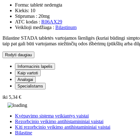
Forma:
tabletė nedengta
Kiekis:
10
Stiprumas :
20mg
ATC kodas :
R06AX29
Veiklioji medžiaga :
Bilastinum
Bilastine STADA tabletės vartojamos šienligės (kuriai būdingi simptom
taip pat gali būti vartojamas niežtinčių odos išbėrimų (pūkšlių arba di
Rodyti daugiau
Informacinis lapelis
Kaip vartoti
Analogai
Specialistams
iki
5,34 €
Kvėpavimo sistemą veikiantys vaistai
Rezorbcinio veikimo antihistamininiai vaistai
Kiti rezorbcinio veikimo antihistamininiai vaistai
Bilastine