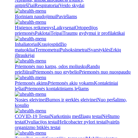
antpirščiai
Respiratoriai
Veido skydai
Išoriniam naudojimui
Paviršiams
Higienos reikmenys
Laikysenai
Ortopedijos
priemonės
Paklotai
Teipai
Traumų gydymui ir profilaktikai
Inhaliatoriai
Kraujospūdžio
matuokliai
Termometrai
Pulsoksimetrai
Svarstyklės
Erkių
ištraukėjai
Priemonės nuo karpų, odos moliuskų
Randų
priežiūrai
Priemonės nuo grybelio
Priemonės nuo nuospaudų
Priemonės akims
Priemonės akių vokams
Kontaktiniai
lęšiai
Priemonės kontaktiniams lęšiams
Nosies gleivinei
Burnos ir gerklės gleivinei
Nuo peršalimo,
kosulio
COVID-19 Testai
Narkotinių medžiagų testai
Nėštumo
testai
Ovuliacijos testai
Helicobacter pylori testai
Įvairūs
organizmo būklės testai