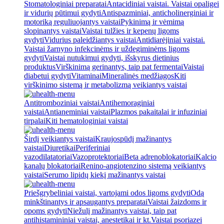
Stomatologiniai preparatai
Antacidiniai vaistai. Vaistai opaligei
ir vidurių pūtimui gydyti
Antispazminiai, anticholinerginiai ir
motoriką reguliuojantys vaistai
Pykinimą ir vėmimą
slopinantys vaistai
Vaistai tulžies ir kepenų ligoms
gydyti
Vidurius paleidžiantys vaistai
Antidiarėjiniai vaistai.
Vaistai žarnyno infekcinėms ir uždegiminėms ligoms
gydyti
Vaistai nutukimui gydyti, išskyrus dietinius
produktus
Virškinimą gerinantys, taip pat fermentai
Vaistai
diabetui gydyti
Vitaminai
Mineralinės medžiagos
Kiti
virškinimo sistemą ir metabolizmą veikiantys vaistai
Antitromboziniai vaistai
Antihemoraginiai
vaistai
Antianeminiai vaistai
Plazmos pakaitalai ir infuziniai
tirpalai
Kiti hematologiniai vaistai
Širdį veikiantys vaistai
Kraujospūdį mažinantys
vaistai
Diuretikai
Periferiniai
vazodilatatoriai
Vazoprotektoriai
Beta adrenoblokatoriai
Kalcio
kanalų blokatoriai
Renino-angiotenzino sistemą veikiantys
vaistai
Serumo lipidų kiekį mažinantys vaistai
Priešgrybeliniai vaistai, vartojami odos ligoms gydyti
Odą
minkštinantys ir apsaugantys preparatai
Vaistai žaizdoms ir
opoms gydyti
Niežulį mažinantys vaistai, taip pat
antihistamininiai vaistai, anestetikai ir kt.
Vaistai psoriazei