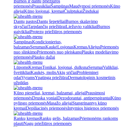
Burnos ir dantų priežiūros
priemonės
Prausikliai
Šampūnas
Maudymosi priemonės
Kūno
aliejai
Kūno losjonai, kremai
Čiulptukai
Žindukai
Dantų pastos
Dantų šepetėliai
Burnos skalavimo
skysčiai
Tarpdančių priežiūrai
Liežuvio valikliai
Burnos
gaivikliai
Protezų priežiūros priemonės
Šampūnas
Kondicionierius,
balzamas
Serumas
Kaukė
Losjonas
Kremas
Aliejus
Priemonės
nuo slinkimo
Priemonės nuo pleiskanų
Plaukų modeliavimo
priemonės
Plaukų dažai
Lūpoms
Kremas
Tonikai, losjonai, dulksna
Serumai
Valikliai,
šveitikliai
Kaukės, molis
Akių sričiai
Probleminei
odai
Vyrams
Ypatinga priežiūra
Dermatologinis kosmetinis
užpildas
Kūno pieneliai, kremai, balzamai, aliejai
Prausimosi
priemonės
Druska voniai
Dezodorantai, antiperspirantai
Kūno
pylingo priemonės
Masažo aliejai
Stangrinantys kūno
kremai
Depiliacinės priemonės
Intymios higienos priemonės
Rankų kremas
Rankų gelis, balzamas
Priemonėms rankoms
plauti
Nagų priežiūros priemonės