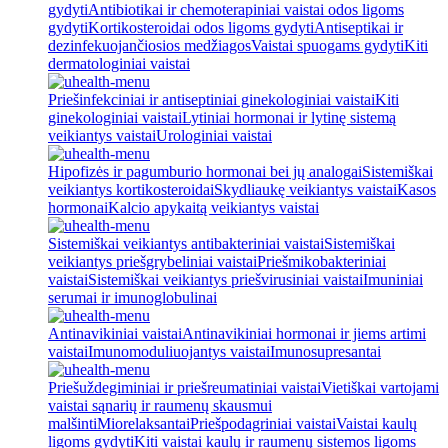
gydyti
Antibiotikai ir chemoterapiniai vaistai odos ligoms
gydyti
Kortikosteroidai odos ligoms gydyti
Antiseptikai ir
dezinfekuojančiosios medžiagos
Vaistai spuogams gydyti
Kiti
dermatologiniai vaistai
Priešinfekciniai ir antiseptiniai ginekologiniai vaistai
Kiti
ginekologiniai vaistai
Lytiniai hormonai ir lytinę sistemą
veikiantys vaistai
Urologiniai vaistai
Hipofizės ir pagumburio hormonai bei jų analogai
Sistemiškai
veikiantys kortikosteroidai
Skydliaukę veikiantys vaistai
Kasos
hormonai
Kalcio apykaitą veikiantys vaistai
Sistemiškai veikiantys antibakteriniai vaistai
Sistemiškai
veikiantys priešgrybeliniai vaistai
Priešmikobakteriniai
vaistai
Sistemiškai veikiantys priešvirusiniai vaistai
Imuniniai
serumai ir imunoglobulinai
Antinavikiniai vaistai
Antinavikiniai hormonai ir jiems artimi
vaistai
Imunomoduliuojantys vaistai
Imunosupresantai
Priešuždegiminiai ir priešreumatiniai vaistai
Vietiškai vartojami
vaistai sąnarių ir raumenų skausmui
malšinti
Miorelaksantai
Priešpodagriniai vaistai
Vaistai kaulų
ligoms gydyti
Kiti vaistai kaulų ir raumenų sistemos ligoms