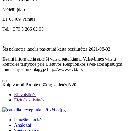
Molėtų pl. 5
LT-08409 Vilnius
Tel. +370 5 266 02 03
Šis pakuotės lapelis paskutinį kartą peržiūrėtas 2021-08-02.
Išsami informacija apie šį vaistą pateikiama Valstybinės vaistų
kontrolės tarnybos prie Lietuvos Respublikos sveikatos apsaugos
ministerijos tinklalapyje http://www.vvkt.lt/.
Kaip vartoti Brontex 30mg tabletės N20
El. vaistinės
Fizinės vaistinės
Panašios prekės
Analogai
Specialistams