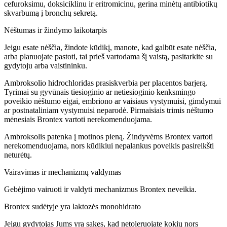
cefuroksimu, doksiciklinu ir eritromicinu, gerina minėtų antibiotikų
skvarbumą į bronchų sekretą.
Nėštumas ir žindymo laikotarpis
Jeigu esate nėščia, žindote kūdikį, manote, kad galbūt esate nėščia,
arba planuojate pastoti, tai prieš vartodama šį vaistą, pasitarkite su
gydytoju arba vaistininku.
Ambroksolio hidrochloridas prasiskverbia per placentos barjerą.
Tyrimai su gyvūnais tiesioginio ar netiesioginio kenksmingo
poveikio nėštumo eigai, embriono ar vaisiaus vystymuisi, gimdymui
ar postnataliniam vystymuisi neparodė. Pirmaisiais trimis nėštumo
mėnesiais Brontex vartoti nerekomenduojama.
Ambroksolis patenka į motinos pieną. Žindyvėms Brontex vartoti
nerekomenduojama, nors kūdikiui nepalankus poveikis pasireikšti
neturėtų.
Vairavimas ir mechanizmų valdymas
Gebėjimo vairuoti ir valdyti mechanizmus Brontex neveikia.
Brontex sudėtyje yra laktozės monohidrato
Jeigu gydytojas Jums yra sakęs, kad netoleruojate kokių nors