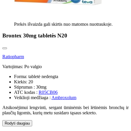
Prekės išvaizda gali skirtis nuo matomos nuotraukoje.
Brontex 30mg tabletės N20
Ratiopharm
Vartojimas:
Po valgio
Forma:
tabletė nedengta
Kiekis:
20
Stiprumas :
30mg
ATC kodas :
R05CB06
Veiklioji medžiaga :
Ambroxolum
Atsikosėjimui lengvinti, sergant ūminėmis bei lėtinėmis bronchų ir
plaučių ligomis, kurių metu susidaro tąsaus sekreto.
Rodyti daugiau