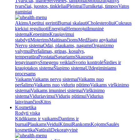
Tvarsčiai, marlė
Servetėlės, tamponai
Mobilizuojantys
tvarsčiai, juostos, tinkleliai
Pleistrai
Turniketai, timpos
Vatos
gaminiai
Akims
Apetitui gerinti
Burnai skalauti
Cholesteroliui
Cukraus
kiekiui reguliuoti
Energijai
Hemorojui
Imuninė
sistema
Kepenims
Kraujavimui
stabdyti
Moterims
Maitinančioms
Medžiagų apykaitai
Nervų sistema
Odai, plaukams, nagams
Organizmo
valymui
Peršalimas, gripas, kosulys,
temperatūra
Prostatai
Sąnariams
Skausmą
lengvinantys
Smegenų veiklai
Svorio kontrolė
Širdies ir
kraujotakos sistema
Šlapimo sistema
Uždegiminiams
procesams
Vaikams
Vaikams nervų sistemai
Vaikams nuo
peršalimo
Vaikams nuo vidurių pūtimo
Vaikams virškinimo
sistemai
Vaikams imuninei sistemai
Virškinimo
sistema
Viduriavimui
Vidurių pūtimui
Vidurius
laisvinančios
Kitos
Kosmetika
Rodyti viską
Kūdikiams ir vaikams
Dantims ir
burnai
Plaukams
Veidui
Kūnui
Rankoms
Kojoms
Saulės
kosmetika
Natūrali
Dekoratyvinė