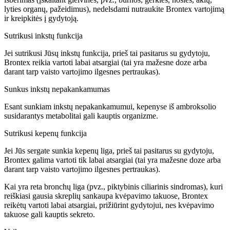
lyties organų, pažeidimus), nedelsdami nutraukite Brontex vartojimą
ir kreipkitės į gydytoją.
Sutrikusi inkstų funkcija
Jei sutrikusi Jūsų inkstų funkcija, prieš tai pasitarus su gydytoju,
Brontex reikia vartoti labai atsargiai (tai yra mažesne doze arba
darant tarp vaisto vartojimo ilgesnes pertraukas).
Sunkus inkstų nepakankamumas
Esant sunkiam inkstų nepakankamumui, kepenyse iš ambroksolio
susidarantys metabolitai gali kauptis organizme.
Sutrikusi kepenų funkcija
Jei Jūs sergate sunkia kepenų liga, prieš tai pasitarus su gydytoju,
Brontex galima vartoti tik labai atsargiai (tai yra mažesne doze arba
darant tarp vaisto vartojimo ilgesnes pertraukas).
Kai yra reta bronchų liga (pvz., piktybinis ciliarinis sindromas), kuri
reiškiasi gausia skreplių sankaupa kvėpavimo takuose, Brontex
reikėtų vartoti labai atsargiai, prižiūrint gydytojui, nes kvėpavimo
takuose gali kauptis sekreto.