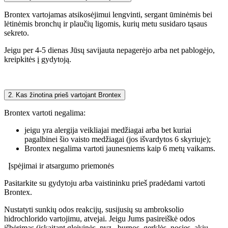
Brontex vartojamas atsikosėjimui lengvinti, sergant ūminėmis bei
lėtinėmis bronchų ir plaučių ligomis, kurių metu susidaro tąsaus
sekreto.
Jeigu per 4-5 dienas Jūsų savijauta nepagerėjo arba net pablogėjo,
kreipkitės į gydytoją.
2. Kas žinotina prieš vartojant Brontex
Brontex vartoti negalima:
jeigu yra alergija veikliajai medžiagai arba bet kuriai
pagalbinei šio vaisto medžiagai (jos išvardytos 6 skyriuje);
Brontex negalima vartoti jaunesniems kaip 6 metų vaikams.
Įspėjimai ir atsargumo priemonės
Pasitarkite su gydytoju arba vaistininku prieš pradėdami vartoti
Brontex.
Nustatyti sunkių odos reakcijų, susijusių su ambroksolio
hidrochlorido vartojimu, atvejai. Jeigu Jums pasireiškė odos
išbėrimas (įskaitant gleivinės, pvz., burnos, gerklės, nosies, akių,