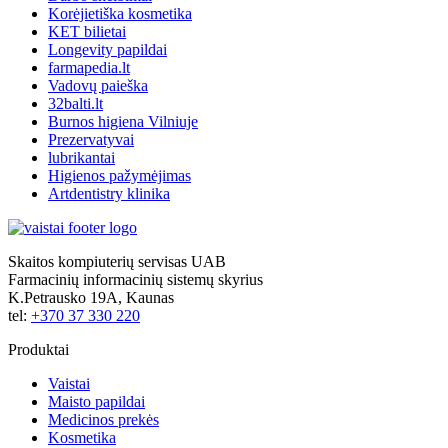
Korėjietiška kosmetika
KET bilietai
Longevity papildai
farmapedia.lt
Vadovų paieška
32balti.lt
Burnos higiena Vilniuje
Prezervatyvai
lubrikantai
Higienos pažymėjimas
Artdentistry klinika
Skaitos kompiuterių servisas UAB
Farmacinių informacinių sistemų skyrius
K.Petrausko 19A, Kaunas
tel:
+370 37 330 220
Produktai
Vaistai
Maisto papildai
Medicinos prekės
Kosmetika