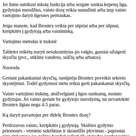
Jei Jums sutrikusi inkstų funkcija arba sergate sunkia kepenų liga,
gydytojui nurodžius, vaisto dozę reikia sumažinti arba tarp vaisto
vartojimo daryti ilgesnes pertraukas.
Jeigu manote, kad Brontex veikia per stipriai arba per silpnai,
kreipkitės į gydytoją arba vaistininką.
Vartojimo metodas ir trukmė
Tabletes reikėtų nuryti nesukramtytas po valgio, gausiai užsigerti
skysčiu (pvz., stikline vandens, sulčių arba arbatos).
Nuoroda
Geriant pakankamai skysčių, sustiprėja Brontex poveikis sekreto
skystėjimui. Todėl gydymosi metu reikia gerti pakankamai skysčių.
Vaisto vartojimo trukmę, atsižvelgiant į ligos sunkumą, nustato
gydytojas. Jei vaisto geriate be gydytojo nurodymų, tai nevartokite
Brontex ilgiau negu 4-5 paras.
Ką daryti pavartojus per didelę Brontex dozę?
Perdozavus vaisto, kreipkitės į gydytoją. Skubios gydymo
priemonės - vėmimo sukėlimas ir skrandžio plovimas - paprastai