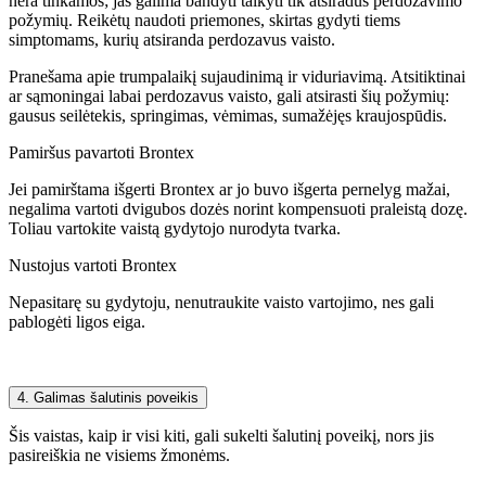
nėra tinkamos; jas galima bandyti taikyti tik atsiradus perdozavimo
požymių. Reikėtų naudoti priemones, skirtas gydyti tiems
simptomams, kurių atsiranda perdozavus vaisto.
Pranešama apie trumpalaikį sujaudinimą ir viduriavimą. Atsitiktinai
ar sąmoningai labai perdozavus vaisto, gali atsirasti šių požymių:
gausus seilėtekis, springimas, vėmimas, sumažėjęs kraujospūdis.
Pamiršus pavartoti Brontex
Jei pamirštama išgerti Brontex ar jo buvo išgerta pernelyg mažai,
negalima vartoti dvigubos dozės norint kompensuoti praleistą dozę.
Toliau vartokite vaistą gydytojo nurodyta tvarka.
Nustojus vartoti Brontex
Nepasitarę su gydytoju, nenutraukite vaisto vartojimo, nes gali
pablogėti ligos eiga.
4. Galimas šalutinis poveikis
Šis vaistas, kaip ir visi kiti, gali sukelti šalutinį poveikį, nors jis
pasireiškia ne visiems žmonėms.