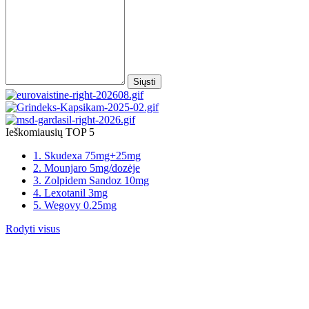
Siųsti
Ieškomiausių TOP 5
1. Skudexa 75mg+25mg
2. Mounjaro 5mg/dozėje
3. Zolpidem Sandoz 10mg
4. Lexotanil 3mg
5. Wegovy 0.25mg
Rodyti visus