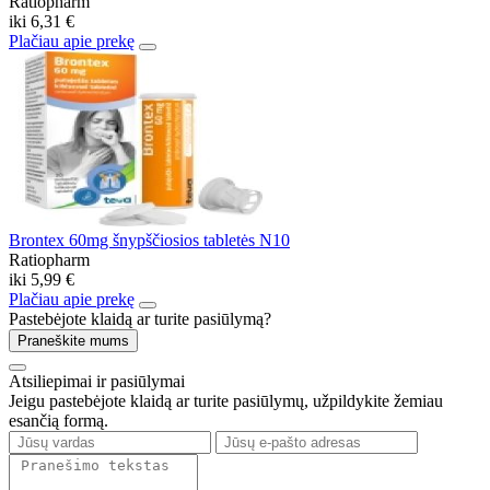
Ratiopharm
iki
6,31 €
Plačiau apie prekę
Brontex 60mg šnypščiosios tabletės N10
Ratiopharm
iki
5,99 €
Plačiau apie prekę
Pastebėjote klaidą ar turite pasiūlymą?
Praneškite mums
Atsiliepimai ir pasiūlymai
Jeigu pastebėjote klaidą ar turite pasiūlymų, užpildykite žemiau
esančią formą.