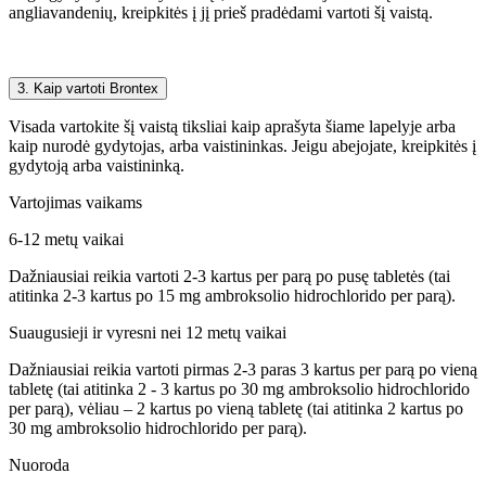
angliavandenių, kreipkitės į jį prieš pradėdami vartoti šį vaistą.
3. Kaip vartoti Brontex
Visada vartokite šį vaistą tiksliai kaip aprašyta šiame lapelyje arba
kaip nurodė gydytojas, arba vaistininkas. Jeigu abejojate, kreipkitės į
gydytoją arba vaistininką.
Vartojimas vaikams
6-12 metų vaikai
Dažniausiai reikia vartoti 2-3 kartus per parą po pusę tabletės (tai
atitinka 2-3 kartus po 15 mg ambroksolio hidrochlorido per parą).
Suaugusieji ir vyresni nei 12 metų vaikai
Dažniausiai reikia vartoti pirmas 2-3 paras 3 kartus per parą po vieną
tabletę (tai atitinka 2 - 3 kartus po 30 mg ambroksolio hidrochlorido
per parą), vėliau – 2 kartus po vieną tabletę (tai atitinka 2 kartus po
30 mg ambroksolio hidrochlorido per parą).
Nuoroda