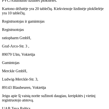
PVC/Aliumunio lizdinės plokštelės.
Kartono dėžutėje yra 20 tablečių. Kiekvienoje lizdinėje plokštelėje
yra 10 tablečių.
Registruotojas ir gamintojas
Registruotojas
ratiopharm GmbH,
Graf-Arco-Str. 3 ,
89079 Ulm, Vokietija
Gamintojas
Merckle GmbH,
Ludwig-Merckle-Str. 3,
89143 Blaubeuren, Vokietija
Jeigu apie šį vaistą norite sužinoti daugiau, kreipkitės į vietinį
registruotojo atstovą.
UAB Teva Baltics