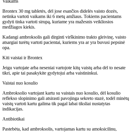
Vaikams
Brontex 30 mg tabletės, dėl jose esančios didelės vaisto dozės,
netinka vartoti vaikams iki 6 metų amžiaus. Tokiems pacientams
gydyti tinka vartoti sirupą, kuriame yra mažesnis veikliosios
medžiagos kiekis.
Kadangi ambroksolis gali dirginti virškinimo trakto gleivinę, vaisto
atsargiai turėtų vartoti pacientai, kuriems yra ar yra buvusi pepsinė
opa.
Kiti vaistai ir Brontex
Jeigu vartojate arba neseniai vartojote kitų vaistų arba dėl to nesate
tikri, apie tai pasakykite gydytojui arba vaistininkui.
Vaistai nuo kosulio
Ambroksolio vartojant kartu su vaistais nuo kosulio, dėl kosulio
reflekso slopinimo gali atsirasti pavojinga sekreto stazė, todėl minėtų
vaistų vartoti kartu galima tik pagal labai tiksliai nustatytas
indikacijas.
Antibiotikai
Pastebėta, kad ambroksolis, vartojamas kartu su amoksicilinu,