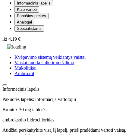
Informacinis lapelis
Kaip vartoti
Panašios prekės
Analogai
Specialistams
iki
4,19 €
Kvėpavimo sistemą veikiantys vaistai
Vaistai nuo kosulio ir peršalimo
Mukolitikai
Ambroxol
Informacinis lapelis
Pakuotės lapelis: informacija vartotojui
Brontex 30 mg tabletės
ambroksolio hidrochloridas
Atidžiai perskaitykite visą šį lapelį, prieš pradėdami vartoti vaistą,