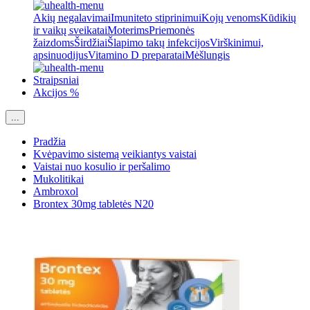
Akių negalavimai
Imuniteto stiprinimui
Kojų venoms
Kūdikių
ir vaikų sveikatai
Moterims
Priemonės
žaizdoms
Širdžiai
Šlapimo takų infekcijos
Virškinimui,
apsinuodijus
Vitamino D preparatai
Mėšlungis
Straipsniai
Akcijos %
...
Pradžia
Kvėpavimo sistemą veikiantys vaistai
Vaistai nuo kosulio ir peršalimo
Mukolitikai
Ambroxol
Brontex 30mg tabletės N20