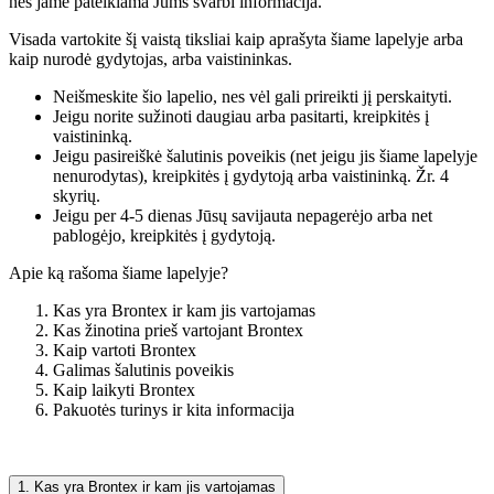
nes jame pateikiama Jums svarbi informacija.
Visada vartokite šį vaistą tiksliai kaip aprašyta šiame lapelyje arba
kaip nurodė gydytojas, arba vaistininkas.
Neišmeskite šio lapelio, nes vėl gali prireikti jį perskaityti.
Jeigu norite sužinoti daugiau arba pasitarti, kreipkitės į
vaistininką.
Jeigu pasireiškė šalutinis poveikis (net jeigu jis šiame lapelyje
nenurodytas), kreipkitės į gydytoją arba vaistininką. Žr. 4
skyrių.
Jeigu per 4-5 dienas Jūsų savijauta nepagerėjo arba net
pablogėjo, kreipkitės į gydytoją.
Apie ką rašoma šiame lapelyje?
Kas yra Brontex ir kam jis vartojamas
Kas žinotina prieš vartojant Brontex
Kaip vartoti Brontex
Galimas šalutinis poveikis
Kaip laikyti Brontex
Pakuotės turinys ir kita informacija
1. Kas yra Brontex ir kam jis vartojamas