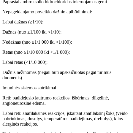
Paprastai ambroksolio hidrochloridas toleruojamas gerai.
Nepageidaujamo poveikio dažnio apibūdinimai:
Labai dažnas (≥1/10);
Dažnas (nuo ≥1/100 iki <1/10);
Nedažnas (nuo ≥1/1 000 iki <1/100);
Retas (nuo ≥1/10 000 iki <1/1 000);
Labai retas (<1/10 000);
Dažnis nežinomas (negali būti apskaičiuotas pagal turimus
duomenis).
Imuninės sistemos sutrikimai
Reti: padidėjusio jautrumo reakcijos, išbėrimas, dilgėlinė,
angioneurozinė edema.
Labai reti: anafilaksinės reakcijos, įskaitant anafilaksinį šoką (veido
pabrinkimas, dusulys, temperatūros padidėjimas, drebulys), kitos
alerginės reakcijos.