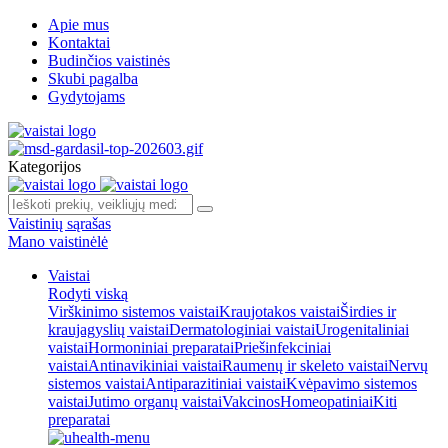
Apie mus
Kontaktai
Budinčios vaistinės
Skubi pagalba
Gydytojams
Kategorijos
Vaistinių sąrašas
Mano vaistinėlė
Vaistai
Rodyti viską
Virškinimo sistemos vaistai
Kraujotakos vaistai
Širdies ir
kraujagyslių vaistai
Dermatologiniai vaistai
Urogenitaliniai
vaistai
Hormoniniai preparatai
Priešinfekciniai
vaistai
Antinavikiniai vaistai
Raumenų ir skeleto vaistai
Nervų
sistemos vaistai
Antiparazitiniai vaistai
Kvėpavimo sistemos
vaistai
Jutimo organų vaistai
Vakcinos
Homeopatiniai
Kiti
preparatai