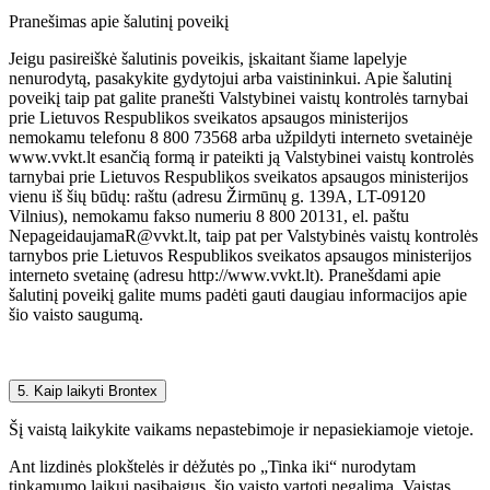
Pranešimas apie šalutinį poveikį
Jeigu pasireiškė šalutinis poveikis, įskaitant šiame lapelyje
nenurodytą, pasakykite gydytojui arba vaistininkui. Apie šalutinį
poveikį taip pat galite pranešti Valstybinei vaistų kontrolės tarnybai
prie Lietuvos Respublikos sveikatos apsaugos ministerijos
nemokamu telefonu 8 800 73568 arba užpildyti interneto svetainėje
www.vvkt.lt esančią formą ir pateikti ją Valstybinei vaistų kontrolės
tarnybai prie Lietuvos Respublikos sveikatos apsaugos ministerijos
vienu iš šių būdų: raštu (adresu Žirmūnų g. 139A, LT-09120
Vilnius), nemokamu fakso numeriu 8 800 20131, el. paštu
NepageidaujamaR@vvkt.lt, taip pat per Valstybinės vaistų kontrolės
tarnybos prie Lietuvos Respublikos sveikatos apsaugos ministerijos
interneto svetainę (adresu http://www.vvkt.lt). Pranešdami apie
šalutinį poveikį galite mums padėti gauti daugiau informacijos apie
šio vaisto saugumą.
5. Kaip laikyti Brontex
Šį vaistą laikykite vaikams nepastebimoje ir nepasiekiamoje vietoje.
Ant lizdinės plokštelės ir dėžutės po „Tinka iki“ nurodytam
tinkamumo laikui pasibaigus, šio vaisto vartoti negalima. Vaistas