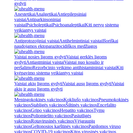
gydyti
Anestetikai
Analgetikai
Antiepilepsiniai
vaistai
Antiparkinsoniniai
vaistai
Psicholeptikai
Psichoanaleptikai
Kiti nervų sistemą
veikiantys vaistai
Antiprotozojiniai vaistai
Antihelmintiniai vaistai
Išoriškai
naudojamos ektoparazitocidiškos medžiagos
Vaistai nosies ligoms gydyti
Vaistai gerklės ligoms
gydyti
Antiastminiai vaistai
Vaistai nuo kosulio ir
peršalimo
Rezorbcinio veikimo antihistamininiai vaistai
Kiti
kvėpavimo sistemą veikiantys vaistai
Vaistai akių ligoms gydyti
Vaistai ausų ligoms gydyti
Vaistai
akių ir ausų ligoms gydyti
Meningokokinės vakcinos
Kokliušo vakcinos
Pneumokokinės
vakcinos
Stabligės vakcinos
Šiltinės vakcinos
Encefalito
vakcinos
Gripo vakcinos
Hepatito vakcinos
Tymų
vakcinos
Poliomielito vakcinos
Pasiutligės
vakcinos
Rotavirusinės vakcinos
Vėjaraupių
vakcinos
Geltonosios karštinės vakcinos
Papilomos viruso
vakcinos
COVID-19 vakcinos
Kitos virusinės vakcinos