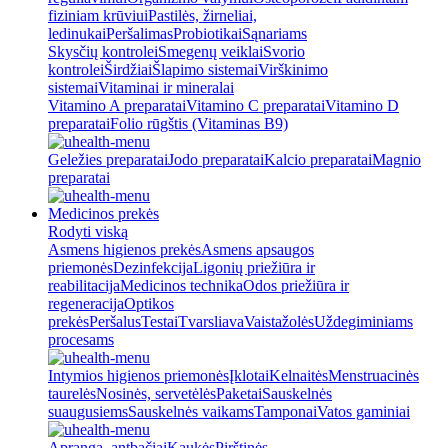
fiziniam krūviui
Pastilės, žirneliai,
ledinukai
Peršalimas
Probiotikai
Sąnariams
Skysčių kontrolei
Smegenų veiklai
Svorio
kontrolei
Širdžiai
Šlapimo sistemai
Virškinimo
sistemai
Vitaminai ir mineralai
Vitamino A preparatai
Vitamino C preparatai
Vitamino D
preparatai
Folio rūgštis (Vitaminas B9)
Geležies preparatai
Jodo preparatai
Kalcio preparatai
Magnio
preparatai
Medicinos prekės
Rodyti viską
Asmens higienos prekės
Asmens apsaugos
priemonės
Dezinfekcija
Ligonių priežiūra ir
reabilitacija
Medicinos technika
Odos priežiūra ir
regeneracija
Optikos
prekės
Peršalus
Testai
Tvarsliava
Vaistažolės
Uždegiminiams
procesams
Intymios higienos priemonės
Įklotai
Kelnaitės
Menstruacinės
taurelės
Nosinės, servetėlės
Paketai
Sauskelnės
suaugusiems
Sauskelnės vaikams
Tamponai
Vatos gaminiai
Apranga, antbačiai
Kaukės
Pirštinės,