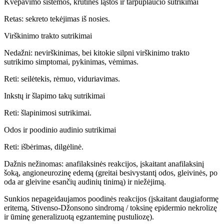
Kvėpavimo sistemos, krūtinės ląstos ir tarpuplaučio sutrikimai
Retas: sekreto tekėjimas iš nosies.
Virškinimo trakto sutrikimai
Nedažni: nevirškinimas, bei kitokie silpni virškinimo trakto
sutrikimo simptomai, pykinimas, vėmimas.
Reti: seilėtekis, rėmuo, viduriavimas.
Inkstų ir šlapimo takų sutrikimai
Reti: šlapinimosi sutrikimai.
Odos ir poodinio audinio sutrikimai
Reti: išbėrimas, dilgėlinė.
Dažnis nežinomas: anafilaksinės reakcijos, įskaitant anafilaksinį
šoką, angioneurozinę edemą (greitai besivystantį odos, gleivinės, po
oda ar gleivine esančių audinių tinimą) ir niežėjimą.
Sunkios nepageidaujamos poodinės reakcijos (įskaitant daugiaformę
eritemą, Stivenso-Džonsono sindromą / toksinę epidermio nekrolizę
ir ūminę generalizuotą egzanteminę pustuliozę).