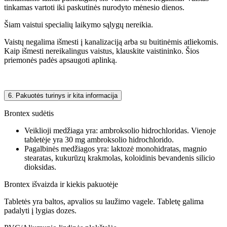
tinkamas vartoti iki paskutinės nurodyto mėnesio dienos.
Šiam vaistui specialių laikymo sąlygų nereikia.
Vaistų negalima išmesti į kanalizaciją arba su buitinėmis atliekomis.
Kaip išmesti nereikalingus vaistus, klauskite vaistininko. Šios
priemonės padės apsaugoti aplinką.
6. Pakuotės turinys ir kita informacija
Brontex sudėtis
Veiklioji medžiaga yra: ambroksolio hidrochloridas. Vienoje
tabletėje yra 30 mg ambroksolio hidrochlorido.
Pagalbinės medžiagos yra: laktozė monohidratas, magnio
stearatas, kukurūzų krakmolas, koloidinis bevandenis silicio
dioksidas.
Brontex išvaizda ir kiekis pakuotėje
Tabletės yra baltos, apvalios su laužimo vagele. Tabletę galima
padalyti į lygias dozes.