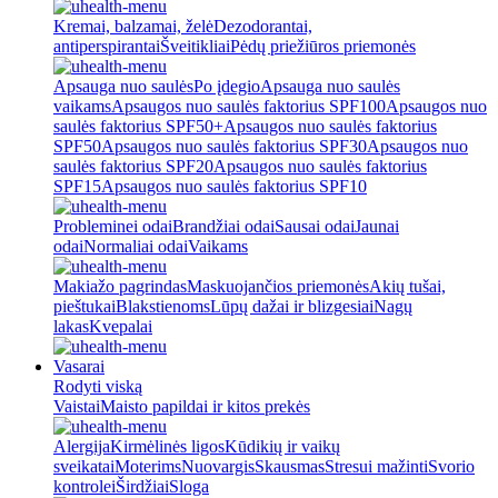
Kremai, balzamai, želė
Dezodorantai,
antiperspirantai
Šveitikliai
Pėdų priežiūros priemonės
Apsauga nuo saulės
Po įdegio
Apsauga nuo saulės
vaikams
Apsaugos nuo saulės faktorius SPF100
Apsaugos nuo
saulės faktorius SPF50+
Apsaugos nuo saulės faktorius
SPF50
Apsaugos nuo saulės faktorius SPF30
Apsaugos nuo
saulės faktorius SPF20
Apsaugos nuo saulės faktorius
SPF15
Apsaugos nuo saulės faktorius SPF10
Probleminei odai
Brandžiai odai
Sausai odai
Jaunai
odai
Normaliai odai
Vaikams
Makiažo pagrindas
Maskuojančios priemonės
Akių tušai,
pieštukai
Blakstienoms
Lūpų dažai ir blizgesiai
Nagų
lakas
Kvepalai
Vasarai
Rodyti viską
Vaistai
Maisto papildai ir kitos prekės
Alergija
Kirmėlinės ligos
Kūdikių ir vaikų
sveikatai
Moterims
Nuovargis
Skausmas
Stresui mažinti
Svorio
kontrolei
Širdžiai
Sloga