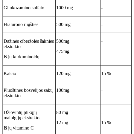
Gliukozamino sulfato
1000 mg
-
Hialurono rūgšties
500 mg
-
Dažinės ciberžolės šaknies
500mg
-
ekstrakto
475mg
Iš jų kurkuminoidų
Kalcio
120 mg
15 %
Pluoštinės bosvelijos sakų
100mg
-
ekstrakto
Džiovintų plikųjų
80 mg
-
malpigijų ekstrakto
12 mg
15 %
Iš jų vitamino C