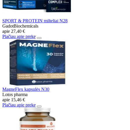
SPORT & PROTEIN milteliai N28
GadotBiochemicals
apie
27,40 €
Plačiau apie prekę
MagneFlex kapsulės N30
Lotos pharma
apie
15,46 €
Plačiau apie prekę