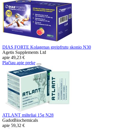
DIAS FORTE Kolagenas greipfrutų skonio N30
Agetis Supplements Ltd
apie
49,23 €
Plačiau apie prekę
ATLANT milteliai 15g N28
GadotBiochemicals
apie
59,32 €