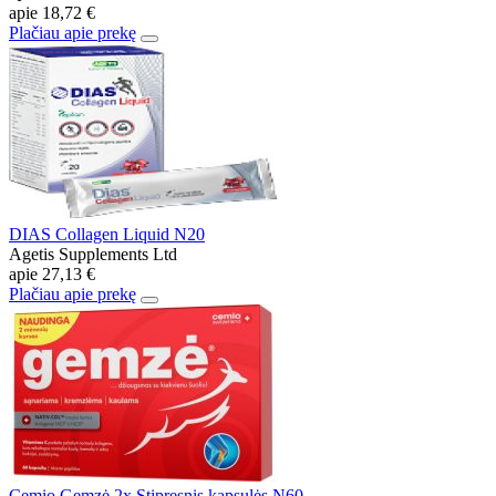
apie
18,72 €
Plačiau apie prekę
DIAS Collagen Liquid N20
Agetis Supplements Ltd
apie
27,13 €
Plačiau apie prekę
Cemio Gemzė 2x Stipresnis kapsulės N60