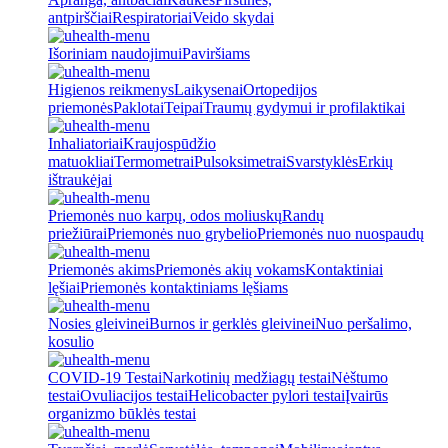
antpirščiai
Respiratoriai
Veido skydai
Išoriniam naudojimui
Paviršiams
Higienos reikmenys
Laikysenai
Ortopedijos
priemonės
Paklotai
Teipai
Traumų gydymui ir profilaktikai
Inhaliatoriai
Kraujospūdžio
matuokliai
Termometrai
Pulsoksimetrai
Svarstyklės
Erkių
ištraukėjai
Priemonės nuo karpų, odos moliuskų
Randų
priežiūrai
Priemonės nuo grybelio
Priemonės nuo nuospaudų
Priemonės akims
Priemonės akių vokams
Kontaktiniai
lęšiai
Priemonės kontaktiniams lęšiams
Nosies gleivinei
Burnos ir gerklės gleivinei
Nuo peršalimo,
kosulio
COVID-19 Testai
Narkotinių medžiagų testai
Nėštumo
testai
Ovuliacijos testai
Helicobacter pylori testai
Įvairūs
organizmo būklės testai