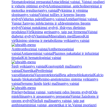
Stomatologiniai preparatai
Antacidiniai vaistai. Vaistai opaligei
ir vidurių pūtimui gydyti
Antispazminiai, anticholinerginiai ir
motoriką reguliuojantys vaistai
Pykinimą ir vėmimą
slopinantys vaistai
Vaistai tulžies ir kepenų ligoms
gydyti
Vidurius paleidžiantys vaistai
Antidiarėjiniai vaistai.
Vaistai žarnyno infekcinėms ir uždegiminėms ligoms
gydyti
Vaistai nutukimui gydyti, išskyrus dietinius
produktus
Virškinimą gerinantys, taip pat fermentai
Vaistai
diabetui gydyti
Vitaminai
Mineralinės medžiagos
Kiti
virškinimo sistemą ir metabolizmą veikiantys vaistai
Antitromboziniai vaistai
Antihemoraginiai
vaistai
Antianeminiai vaistai
Plazmos pakaitalai ir infuziniai
tirpalai
Kiti hematologiniai vaistai
Širdį veikiantys vaistai
Kraujospūdį mažinantys
vaistai
Diuretikai
Periferiniai
vazodilatatoriai
Vazoprotektoriai
Beta adrenoblokatoriai
Kalcio
kanalų blokatoriai
Renino-angiotenzino sistemą veikiantys
vaistai
Serumo lipidų kiekį mažinantys vaistai
Priešgrybeliniai vaistai, vartojami odos ligoms gydyti
Odą
minkštinantys ir apsaugantys preparatai
Vaistai žaizdoms ir
opoms gydyti
Niežulį mažinantys vaistai, taip pat
antihistamininiai vaistai, anestetikai ir kt.
Vaistai psoriazei