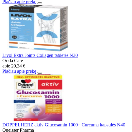
Plačiau apie prekę
Livol Extra Joints Collagen tabletės N30
Orkla Care
apie
20,34 €
Plačiau apie prekę
DOPPELHERZ aktiv Glucosamin 1000+ Curcuma kapsulės N40
Queisser Pharma