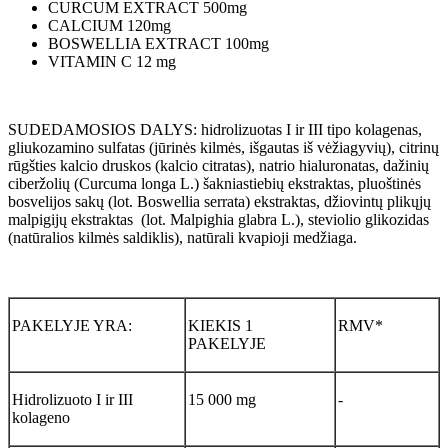
CURCUM EXTRACT 500mg
CALCIUM 120mg
BOSWELLIA EXTRACT 100mg
VITAMIN C 12 mg
SUDEDAMOSIOS DALYS: hidrolizuotas I ir III tipo kolagenas,
gliukozamino sulfatas (jūrinės kilmės, išgautas iš vėžiagyvių), citrinų
rūgšties kalcio druskos (kalcio citratas), natrio hialuronatas, dažinių
ciberžolių (Curcuma longa L.) šakniastiebių ekstraktas, pluoštinės
bosvelijos sakų (lot. Boswellia serrata) ekstraktas, džiovintų plikųjų
malpigijų ekstraktas (lot. Malpighia glabra L.), steviolio glikozidas
(natūralios kilmės saldiklis), natūrali kvapioji medžiaga.
PAKELYJE YRA:
KIEKIS 1
RMV*
PAKELYJE
Hidrolizuoto I ir III
15 000 mg
-
kolageno