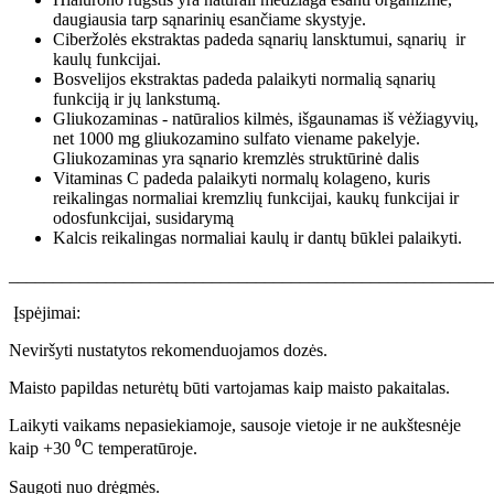
daugiausia tarp sąnarinių esančiame skystyje.
Ciberžolės ekstraktas padeda sąnarių lansktumui, sąnarių ir
kaulų funkcijai.
Bosvelijos ekstraktas padeda palaikyti normalią sąnarių
funkciją ir jų lankstumą.
Gliukozaminas - natūralios kilmės, išgaunamas iš vėžiagyvių,
net 1000 mg gliukozamino sulfato viename pakelyje.
Gliukozaminas yra sąnario kremzlės struktūrinė dalis
Vitaminas C padeda palaikyti normalų kolageno, kuris
reikalingas normaliai kremzlių funkcijai, kaukų funkcijai ir
odosfunkcijai, susidarymą
Kalcis reikalingas normaliai kaulų ir dantų būklei palaikyti.
_______________________________________________________
Įspėjimai:
Neviršyti nustatytos rekomenduojamos dozės.
Maisto papildas neturėtų būti vartojamas kaip maisto pakaitalas.
Laikyti vaikams nepasiekiamoje, sausoje vietoje ir ne aukštesnėje
kaip +30 ⁰C temperatūroje.
Saugoti nuo drėgmės.