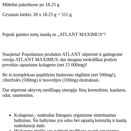
Milteliai pakeliuose po 18.25 g
Grynasis kiekis: 28 x 18.25 g = 511 g
Pajusk gamtos turtų naudą su „ATLANT MAXIMUS“!
Naujiena! Populiaraus produkto ATLANT stipresnė ir galingesnė
versija ATLANT MAXIMUS: dar daugiau moksliškai įrodyto
poveikio sąnariams kolageno (net 15 000mg)!
Be to kompleksas papildytas hialurono rūgštimi (net 500mg!),
ciberžolės (500mg) ir bosvelijos (100mg) ekstraktais.
Dar stipresnė aktyvių medžiagų sinergija Jūsų kremzlėms, kaulams,
odai, raumenims.
Kolagenas - natūraliai žmogaus organizme sintetinamas
baltymas. Šis baltymas yra odos bei sąnarių kremzlių ir kaulų
sudedamoji dalis
Hialurono rūgštis yra natūrali medžiaga esanti organizme,