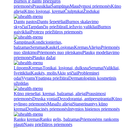
Burnos ir dantų priežiūros
priemonės
Prausikliai
Šampūnas
Maudymosi priemonės
Kūno
aliejai
Kūno losjonai, kremai
Čiulptukai
Žindukai
Dantų pastos
Dantų šepetėliai
Burnos skalavimo
skysčiai
Tarpdančių priežiūrai
Liežuvio valikliai
Burnos
gaivikliai
Protezų priežiūros priemonės
Šampūnas
Kondicionierius,
balzamas
Serumas
Kaukė
Losjonas
Kremas
Aliejus
Priemonės
nuo slinkimo
Priemonės nuo pleiskanų
Plaukų modeliavimo
priemonės
Plaukų dažai
Lūpoms
Kremas
Tonikai, losjonai, dulksna
Serumai
Valikliai,
šveitikliai
Kaukės, molis
Akių sričiai
Probleminei
odai
Vyrams
Ypatinga priežiūra
Dermatologinis kosmetinis
užpildas
Kūno pieneliai, kremai, balzamai, aliejai
Prausimosi
priemonės
Druska voniai
Dezodorantai, antiperspirantai
Kūno
pylingo priemonės
Masažo aliejai
Stangrinantys kūno
kremai
Depiliacinės priemonės
Intymios higienos priemonės
Rankų kremas
Rankų gelis, balzamas
Priemonėms rankoms
plauti
Nagų priežiūros priemonės