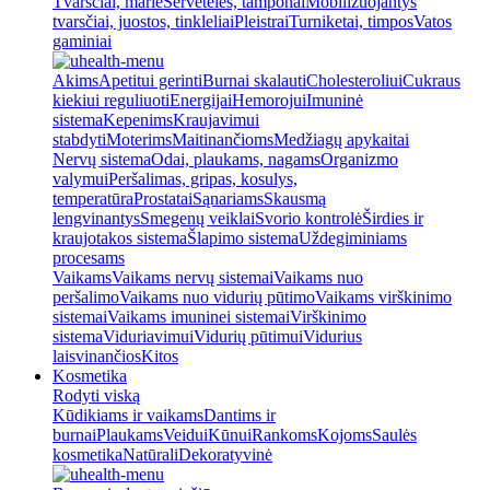
Tvarsčiai, marlė
Servetėlės, tamponai
Mobilizuojantys
tvarsčiai, juostos, tinkleliai
Pleistrai
Turniketai, timpos
Vatos
gaminiai
Akims
Apetitui gerinti
Burnai skalauti
Cholesteroliui
Cukraus
kiekiui reguliuoti
Energijai
Hemorojui
Imuninė
sistema
Kepenims
Kraujavimui
stabdyti
Moterims
Maitinančioms
Medžiagų apykaitai
Nervų sistema
Odai, plaukams, nagams
Organizmo
valymui
Peršalimas, gripas, kosulys,
temperatūra
Prostatai
Sąnariams
Skausmą
lengvinantys
Smegenų veiklai
Svorio kontrolė
Širdies ir
kraujotakos sistema
Šlapimo sistema
Uždegiminiams
procesams
Vaikams
Vaikams nervų sistemai
Vaikams nuo
peršalimo
Vaikams nuo vidurių pūtimo
Vaikams virškinimo
sistemai
Vaikams imuninei sistemai
Virškinimo
sistema
Viduriavimui
Vidurių pūtimui
Vidurius
laisvinančios
Kitos
Kosmetika
Rodyti viską
Kūdikiams ir vaikams
Dantims ir
burnai
Plaukams
Veidui
Kūnui
Rankoms
Kojoms
Saulės
kosmetika
Natūrali
Dekoratyvinė