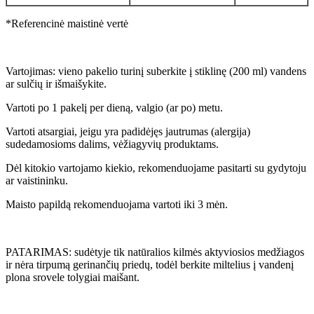
*Referencinė maistinė vertė
Vartojimas: vieno pakelio turinį suberkite į stiklinę (200 ml) vandens
ar sulčių ir išmaišykite.
Vartoti po 1 pakelį per dieną, valgio (ar po) metu.
Vartoti atsargiai, jeigu yra padidėjęs jautrumas (alergija)
sudedamosioms dalims, vėžiagyvių produktams.
Dėl kitokio vartojamo kiekio, rekomenduojame pasitarti su gydytoju
ar vaistininku.
Maisto papildą rekomenduojama vartoti iki 3 mėn.
PATARIMAS: sudėtyje tik natūralios kilmės aktyviosios medžiagos
ir nėra tirpumą gerinančių priedų, todėl berkite miltelius į vandenį
plona srovele tolygiai maišant.