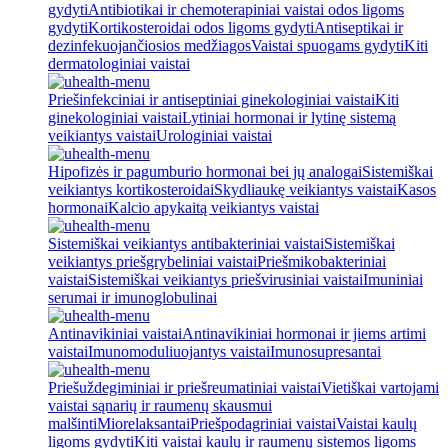
gydyti
Antibiotikai ir chemoterapiniai vaistai odos ligoms
gydyti
Kortikosteroidai odos ligoms gydyti
Antiseptikai ir
dezinfekuojančiosios medžiagos
Vaistai spuogams gydyti
Kiti
dermatologiniai vaistai
Priešinfekciniai ir antiseptiniai ginekologiniai vaistai
Kiti
ginekologiniai vaistai
Lytiniai hormonai ir lytinę sistemą
veikiantys vaistai
Urologiniai vaistai
Hipofizės ir pagumburio hormonai bei jų analogai
Sistemiškai
veikiantys kortikosteroidai
Skydliaukę veikiantys vaistai
Kasos
hormonai
Kalcio apykaitą veikiantys vaistai
Sistemiškai veikiantys antibakteriniai vaistai
Sistemiškai
veikiantys priešgrybeliniai vaistai
Priešmikobakteriniai
vaistai
Sistemiškai veikiantys priešvirusiniai vaistai
Imuniniai
serumai ir imunoglobulinai
Antinavikiniai vaistai
Antinavikiniai hormonai ir jiems artimi
vaistai
Imunomoduliuojantys vaistai
Imunosupresantai
Priešuždegiminiai ir priešreumatiniai vaistai
Vietiškai vartojami
vaistai sąnarių ir raumenų skausmui
malšinti
Miorelaksantai
Priešpodagriniai vaistai
Vaistai kaulų
ligoms gydyti
Kiti vaistai kaulų ir raumenų sistemos ligoms