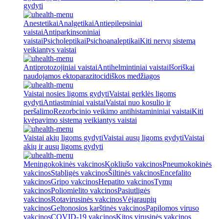
gydyti
Anestetikai
Analgetikai
Antiepilepsiniai
vaistai
Antiparkinsoniniai
vaistai
Psicholeptikai
Psichoanaleptikai
Kiti nervų sistemą
veikiantys vaistai
Antiprotozojiniai vaistai
Antihelmintiniai vaistai
Išoriškai
naudojamos ektoparazitocidiškos medžiagos
Vaistai nosies ligoms gydyti
Vaistai gerklės ligoms
gydyti
Antiastminiai vaistai
Vaistai nuo kosulio ir
peršalimo
Rezorbcinio veikimo antihistamininiai vaistai
Kiti
kvėpavimo sistemą veikiantys vaistai
Vaistai akių ligoms gydyti
Vaistai ausų ligoms gydyti
Vaistai
akių ir ausų ligoms gydyti
Meningokokinės vakcinos
Kokliušo vakcinos
Pneumokokinės
vakcinos
Stabligės vakcinos
Šiltinės vakcinos
Encefalito
vakcinos
Gripo vakcinos
Hepatito vakcinos
Tymų
vakcinos
Poliomielito vakcinos
Pasiutligės
vakcinos
Rotavirusinės vakcinos
Vėjaraupių
vakcinos
Geltonosios karštinės vakcinos
Papilomos viruso
vakcinos
COVID-19 vakcinos
Kitos virusinės vakcinos