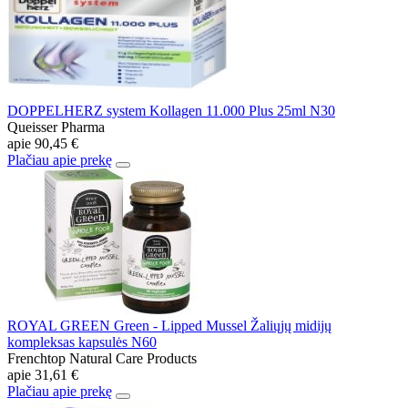
DOPPELHERZ system Kollagen 11.000 Plus 25ml N30
Queisser Pharma
apie
90,45 €
Plačiau apie prekę
ROYAL GREEN Green - Lipped Mussel Žaliųjų midijų
kompleksas kapsulės N60
Frenchtop Natural Care Products
apie
31,61 €
Plačiau apie prekę