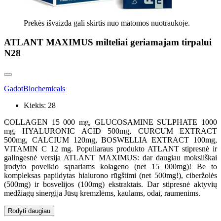
Prekės išvaizda gali skirtis nuo matomos nuotraukoje.
ATLANT MAXIMUS milteliai geriamajam tirpalui
N28
GadotBiochemicals
Kiekis:
28
COLLAGEN 15 000 mg, GLUCOSAMINE SULPHATE 1000
mg, HYALURONIC ACID 500mg, CURCUM EXTRACT
500mg, CALCIUM 120mg, BOSWELLIA EXTRACT 100mg,
VITAMIN C 12 mg. Populiaraus produkto ATLANT stipresnė ir
galingesnė versija ATLANT MAXIMUS: dar daugiau moksliškai
įrodyto poveikio sąnariams kolageno (net 15 000mg)! Be to
kompleksas papildytas hialurono rūgštimi (net 500mg!), ciberžolės
(500mg) ir bosvelijos (100mg) ekstraktais. Dar stipresnė aktyvių
medžiagų sinergija Jūsų kremzlėms, kaulams, odai, raumenims.
Rodyti daugiau