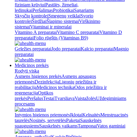
fiziniam krūviui
Pastilės, žirneliai,
ledinukai
Peršalimas
Probiotikai
Sąnariams
Skysčių kontrolei
Smegenų veiklai
Svorio
kontrolei
Širdžiai
Šlapimo sistemai
Virškinimo
sistemai
Vitaminai ir mineralai
Vitamino A preparatai
Vitamino C preparatai
Vitamino D
preparatai
Folio rūgštis (Vitaminas B9)
Geležies preparatai
Jodo preparatai
Kalcio preparatai
Magnio
preparatai
Medicinos prekės
Rodyti viską
Asmens higienos prekės
Asmens apsaugos
priemonės
Dezinfekcija
Ligonių priežiūra ir
reabilitacija
Medicinos technika
Odos priežiūra ir
regeneracija
Optikos
prekės
Peršalus
Testai
Tvarsliava
Vaistažolės
Uždegiminiams
procesams
Intymios higienos priemonės
Įklotai
Kelnaitės
Menstruacinės
taurelės
Nosinės, servetėlės
Paketai
Sauskelnės
suaugusiems
Sauskelnės vaikams
Tamponai
Vatos gaminiai
Apranga, antbačiai
Kaukės
Pirštinės,