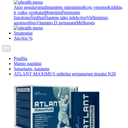
Akių negalavimai
Imuniteto stiprinimui
Kojų venoms
Kūdikių
ir vaikų sveikatai
Moterims
Priemonės
žaizdoms
Širdžiai
Šlapimo takų infekcijos
Virškinimui,
apsinuodijus
Vitamino D preparatai
Mėšlungis
Straipsniai
Akcijos %
...
Pradžia
Maisto papildai
Sąnariams, kaulams
ATLANT MAXIMUS milteliai geriamajam tirpalui N28