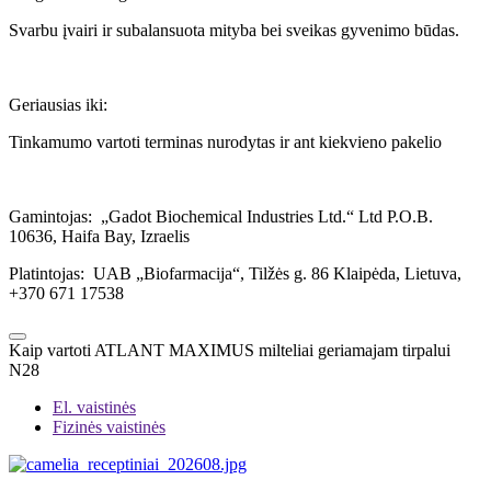
Svarbu įvairi ir subalansuota mityba bei sveikas gyvenimo būdas.
Geriausias iki:
Tinkamumo vartoti terminas nurodytas ir ant kiekvieno pakelio
Gamintojas: „Gadot Biochemical Industries Ltd.“ Ltd P.O.B.
10636, Haifa Bay, Izraelis
Platintojas: UAB „Biofarmacija“, Tilžės g. 86 Klaipėda, Lietuva,
+370 671 17538
Kaip vartoti ATLANT MAXIMUS milteliai geriamajam tirpalui
N28
El. vaistinės
Fizinės vaistinės