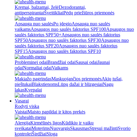
Kremai, balzamai, želė
Dezodorantai,
antiperspirantai
Šveitikliai
Pėdų priežiūros priemonės
Apsauga nuo saulės
Po įdegio
Apsauga nuo saulės
vaikams
Apsaugos nuo saulės faktorius SPF100
Apsaugos nuo
saulės faktorius SPF50+
Apsaugos nuo saulės faktorius
SPF50
Apsaugos nuo saulės faktorius SPF30
Apsaugos nuo
saulės faktorius SPF20
Apsaugos nuo saulės faktorius
SPF15
Apsaugos nuo saulės faktorius SPF10
Probleminei odai
Brandžiai odai
Sausai odai
Jaunai
odai
Normaliai odai
Vaikams
Makiažo pagrindas
Maskuojančios priemonės
Akių tušai,
pieštukai
Blakstienoms
Lūpų dažai ir blizgesiai
Nagų
lakas
Kvepalai
Vasarai
Rodyti viską
Vaistai
Maisto papildai ir kitos prekės
Alergija
Kirmėlinės ligos
Kūdikių ir vaikų
sveikatai
Moterims
Nuovargis
Skausmas
Stresui mažinti
Svorio
kontrolei
Širdžiai
Sloga