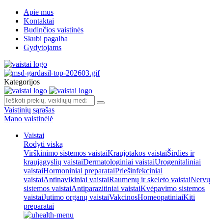
Apie mus
Kontaktai
Budinčios vaistinės
Skubi pagalba
Gydytojams
Kategorijos
Vaistinių sąrašas
Mano vaistinėlė
Vaistai
Rodyti viską
Virškinimo sistemos vaistai
Kraujotakos vaistai
Širdies ir
kraujagyslių vaistai
Dermatologiniai vaistai
Urogenitaliniai
vaistai
Hormoniniai preparatai
Priešinfekciniai
vaistai
Antinavikiniai vaistai
Raumenų ir skeleto vaistai
Nervų
sistemos vaistai
Antiparazitiniai vaistai
Kvėpavimo sistemos
vaistai
Jutimo organų vaistai
Vakcinos
Homeopatiniai
Kiti
preparatai