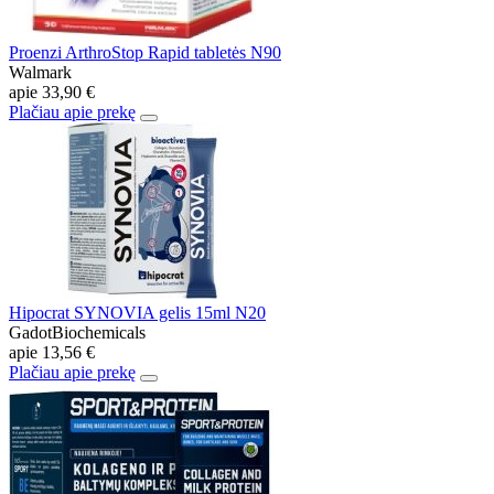
Proenzi ArthroStop Rapid tabletės N90
Walmark
apie
33,90 €
Plačiau apie prekę
Hipocrat SYNOVIA gelis 15ml N20
GadotBiochemicals
apie
13,56 €
Plačiau apie prekę