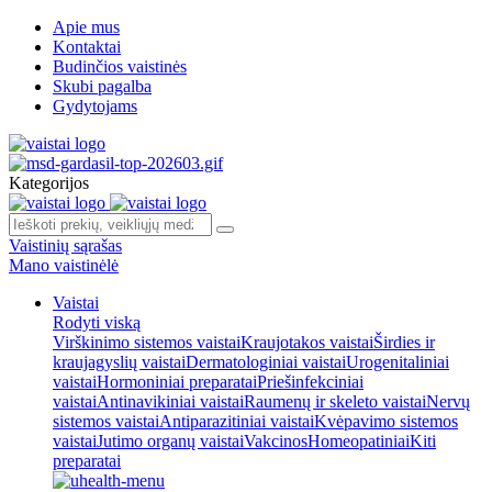
Apie mus
Kontaktai
Budinčios vaistinės
Skubi pagalba
Gydytojams
Kategorijos
Vaistinių sąrašas
Mano vaistinėlė
Vaistai
Rodyti viską
Virškinimo sistemos vaistai
Kraujotakos vaistai
Širdies ir
kraujagyslių vaistai
Dermatologiniai vaistai
Urogenitaliniai
vaistai
Hormoniniai preparatai
Priešinfekciniai
vaistai
Antinavikiniai vaistai
Raumenų ir skeleto vaistai
Nervų
sistemos vaistai
Antiparazitiniai vaistai
Kvėpavimo sistemos
vaistai
Jutimo organų vaistai
Vakcinos
Homeopatiniai
Kiti
preparatai