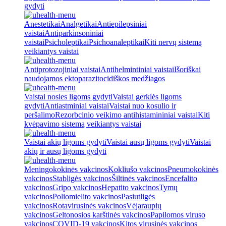
gydyti
Anestetikai
Analgetikai
Antiepilepsiniai
vaistai
Antiparkinsoniniai
vaistai
Psicholeptikai
Psichoanaleptikai
Kiti nervų sistemą
veikiantys vaistai
Antiprotozojiniai vaistai
Antihelmintiniai vaistai
Išoriškai
naudojamos ektoparazitocidiškos medžiagos
Vaistai nosies ligoms gydyti
Vaistai gerklės ligoms
gydyti
Antiastminiai vaistai
Vaistai nuo kosulio ir
peršalimo
Rezorbcinio veikimo antihistamininiai vaistai
Kiti
kvėpavimo sistemą veikiantys vaistai
Vaistai akių ligoms gydyti
Vaistai ausų ligoms gydyti
Vaistai
akių ir ausų ligoms gydyti
Meningokokinės vakcinos
Kokliušo vakcinos
Pneumokokinės
vakcinos
Stabligės vakcinos
Šiltinės vakcinos
Encefalito
vakcinos
Gripo vakcinos
Hepatito vakcinos
Tymų
vakcinos
Poliomielito vakcinos
Pasiutligės
vakcinos
Rotavirusinės vakcinos
Vėjaraupių
vakcinos
Geltonosios karštinės vakcinos
Papilomos viruso
vakcinos
COVID-19 vakcinos
Kitos virusinės vakcinos