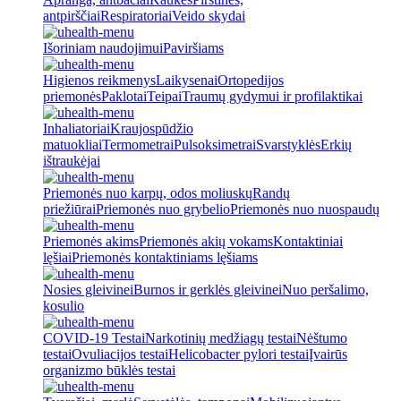
antpirščiai
Respiratoriai
Veido skydai
Išoriniam naudojimui
Paviršiams
Higienos reikmenys
Laikysenai
Ortopedijos
priemonės
Paklotai
Teipai
Traumų gydymui ir profilaktikai
Inhaliatoriai
Kraujospūdžio
matuokliai
Termometrai
Pulsoksimetrai
Svarstyklės
Erkių
ištraukėjai
Priemonės nuo karpų, odos moliuskų
Randų
priežiūrai
Priemonės nuo grybelio
Priemonės nuo nuospaudų
Priemonės akims
Priemonės akių vokams
Kontaktiniai
lęšiai
Priemonės kontaktiniams lęšiams
Nosies gleivinei
Burnos ir gerklės gleivinei
Nuo peršalimo,
kosulio
COVID-19 Testai
Narkotinių medžiagų testai
Nėštumo
testai
Ovuliacijos testai
Helicobacter pylori testai
Įvairūs
organizmo būklės testai