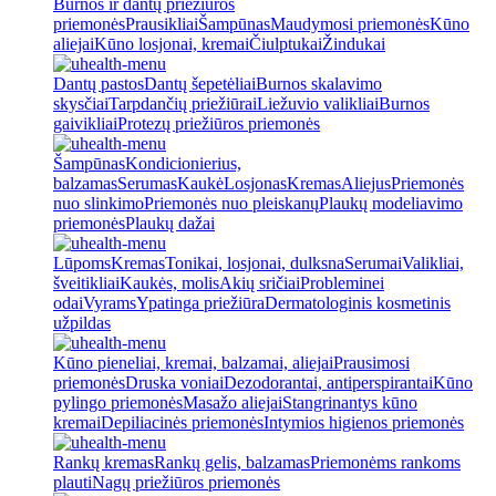
Burnos ir dantų priežiūros
priemonės
Prausikliai
Šampūnas
Maudymosi priemonės
Kūno
aliejai
Kūno losjonai, kremai
Čiulptukai
Žindukai
Dantų pastos
Dantų šepetėliai
Burnos skalavimo
skysčiai
Tarpdančių priežiūrai
Liežuvio valikliai
Burnos
gaivikliai
Protezų priežiūros priemonės
Šampūnas
Kondicionierius,
balzamas
Serumas
Kaukė
Losjonas
Kremas
Aliejus
Priemonės
nuo slinkimo
Priemonės nuo pleiskanų
Plaukų modeliavimo
priemonės
Plaukų dažai
Lūpoms
Kremas
Tonikai, losjonai, dulksna
Serumai
Valikliai,
šveitikliai
Kaukės, molis
Akių sričiai
Probleminei
odai
Vyrams
Ypatinga priežiūra
Dermatologinis kosmetinis
užpildas
Kūno pieneliai, kremai, balzamai, aliejai
Prausimosi
priemonės
Druska voniai
Dezodorantai, antiperspirantai
Kūno
pylingo priemonės
Masažo aliejai
Stangrinantys kūno
kremai
Depiliacinės priemonės
Intymios higienos priemonės
Rankų kremas
Rankų gelis, balzamas
Priemonėms rankoms
plauti
Nagų priežiūros priemonės