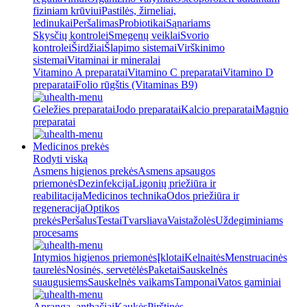
fiziniam krūviui
Pastilės, žirneliai,
ledinukai
Peršalimas
Probiotikai
Sąnariams
Skysčių kontrolei
Smegenų veiklai
Svorio
kontrolei
Širdžiai
Šlapimo sistemai
Virškinimo
sistemai
Vitaminai ir mineralai
Vitamino A preparatai
Vitamino C preparatai
Vitamino D
preparatai
Folio rūgštis (Vitaminas B9)
Geležies preparatai
Jodo preparatai
Kalcio preparatai
Magnio
preparatai
Medicinos prekės
Rodyti viską
Asmens higienos prekės
Asmens apsaugos
priemonės
Dezinfekcija
Ligonių priežiūra ir
reabilitacija
Medicinos technika
Odos priežiūra ir
regeneracija
Optikos
prekės
Peršalus
Testai
Tvarsliava
Vaistažolės
Uždegiminiams
procesams
Intymios higienos priemonės
Įklotai
Kelnaitės
Menstruacinės
taurelės
Nosinės, servetėlės
Paketai
Sauskelnės
suaugusiems
Sauskelnės vaikams
Tamponai
Vatos gaminiai
Apranga, antbačiai
Kaukės
Pirštinės,