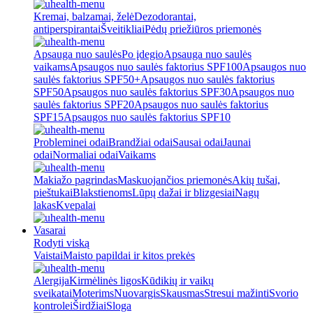
Kremai, balzamai, želė
Dezodorantai,
antiperspirantai
Šveitikliai
Pėdų priežiūros priemonės
Apsauga nuo saulės
Po įdegio
Apsauga nuo saulės
vaikams
Apsaugos nuo saulės faktorius SPF100
Apsaugos nuo
saulės faktorius SPF50+
Apsaugos nuo saulės faktorius
SPF50
Apsaugos nuo saulės faktorius SPF30
Apsaugos nuo
saulės faktorius SPF20
Apsaugos nuo saulės faktorius
SPF15
Apsaugos nuo saulės faktorius SPF10
Probleminei odai
Brandžiai odai
Sausai odai
Jaunai
odai
Normaliai odai
Vaikams
Makiažo pagrindas
Maskuojančios priemonės
Akių tušai,
pieštukai
Blakstienoms
Lūpų dažai ir blizgesiai
Nagų
lakas
Kvepalai
Vasarai
Rodyti viską
Vaistai
Maisto papildai ir kitos prekės
Alergija
Kirmėlinės ligos
Kūdikių ir vaikų
sveikatai
Moterims
Nuovargis
Skausmas
Stresui mažinti
Svorio
kontrolei
Širdžiai
Sloga