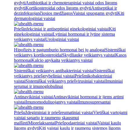
gydyti
Antibiotikai ir chemoterapiniai vaistai odos ligoms
gydyti
Kortikosteroidai odos ligoms gydyti
Antiseptikai ir
dezinfekuojančiosios medžiagos
Vaistai spuogams gydyti
Kiti
dermatologiniai vaistai
Priešinfekciniai ir antiseptiniai ginekologiniai vaistai
Kiti
ginekologiniai vaistai
Lytiniai hormonai ir lytinę sistemą
veikiantys vaistai
Urologiniai vaistai
Hipofizės ir pagumburio hormonai bei jų analogai
Sistemiškai
veikiantys kortikosteroidai
Skydliaukę veikiantys vaistai
Kasos
hormonai
Kalcio apykaitą veikiantys vaistai
Sistemiškai veikiantys antibakteriniai vaistai
Sistemiškai
veikiantys priešgrybeliniai vaistai
Priešmikobakteriniai
vaistai
Sistemiškai veikiantys priešvirusiniai vaistai
Imuniniai
serumai ir imunoglobulinai
Antinavikiniai vaistai
Antinavikiniai hormonai ir jiems artimi
vaistai
Imunomoduliuojantys vaistai
Imunosupresantai
Priešuždegiminiai ir priešreumatiniai vaistai
Vietiškai vartojami
vaistai sąnarių ir raumenų skausmui
malšinti
Miorelaksantai
Priešpodagriniai vaistai
Vaistai kaulų
ligoms gydyti
Kiti vaistai kaulų ir raumenų sistemos ligoms