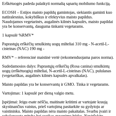
Erškėtuogės padeda palaikyti normalią sąnarių mobilumo funkciją.
ECOSH – Estijos maisto papildų gamintojas, siekiantis gaminti kuo
natūralesnius, kokybiškus ir efektyvius maisto papildus.
Naudojamos vegetarinės, augalinės kilmės kapsulės, maisto papildai
yra be konservantų, dauguma tinkami vegetarams.
1 kapsulė %RMV*
Paprastųjų erškėčių smulkintų uogų milteliai 310 mg - N-acetil-L-
cisteinas (NAC) 190 mg -
RMV* – referencinė maistinė vertė (rekomenduojama paros norma).
Sudedamosios dalys: Paprastųjų erškėčių (Rosa canina) smulkintų
uogų (erškėtuogių) milteliai, N-acetil-L-cisteinas (NAC), pululanas
(vegetariškas, augalinės kilmės kapsulės apvalkalas).
Maisto papildas yra be konservantų ir GMO. Tinka ir vegetarams.
Vartojimas: 1 kapsulė per dieną valgio metu.
Įspėjimai: Jeigu esate nėščia, maitinate krūtimi ar vartojate kraują
skystinančius vaistus, prieš vartojimą pasitarkite su gydytoju ar
vaistininku. Maisto papildas nėra maisto pakaitalas. Svarbu įvairi ir
subalansuota mityba bei sveikas gyvenimo būdas. Neviršykite