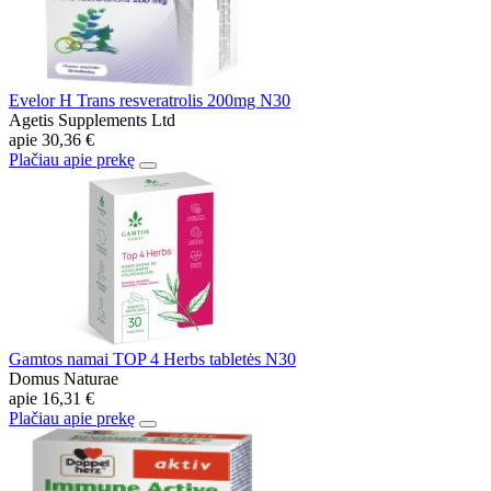
Evelor H Trans resveratrolis 200mg N30
Agetis Supplements Ltd
apie
30,36 €
Plačiau apie prekę
Gamtos namai TOP 4 Herbs tabletės N30
Domus Naturae
apie
16,31 €
Plačiau apie prekę