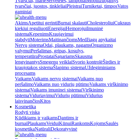
Tvarsčiai, marlė
Servetėlės, tamponai
Mobilizuojantys
tvarsčiai, juostos, tinkleliai
Pleistrai
Turniketai, timpos
Vatos
gaminiai
Akims
Apetitui gerinti
Burnai skalauti
Cholesteroliui
Cukraus
kiekiui reguliuoti
Energijai
Hemorojui
Imuninė
sistema
Kepenims
Kraujavimui
stabdyti
Moterims
Maitinančioms
Medžiagų apykaitai
Nervų sistema
Odai, plaukams, nagams
Organizmo
valymui
Peršalimas, gripas, kosulys,
temperatūra
Prostatai
Sąnariams
Skausmą
lengvinantys
Smegenų veiklai
Svorio kontrolė
Širdies ir
kraujotakos sistema
Šlapimo sistema
Uždegiminiams
procesams
Vaikams
Vaikams nervų sistemai
Vaikams nuo
peršalimo
Vaikams nuo vidurių pūtimo
Vaikams virškinimo
sistemai
Vaikams imuninei sistemai
Virškinimo
sistema
Viduriavimui
Vidurių pūtimui
Vidurius
laisvinančios
Kitos
Kosmetika
Rodyti viską
Kūdikiams ir vaikams
Dantims ir
burnai
Plaukams
Veidui
Kūnui
Rankoms
Kojoms
Saulės
kosmetika
Natūrali
Dekoratyvinė