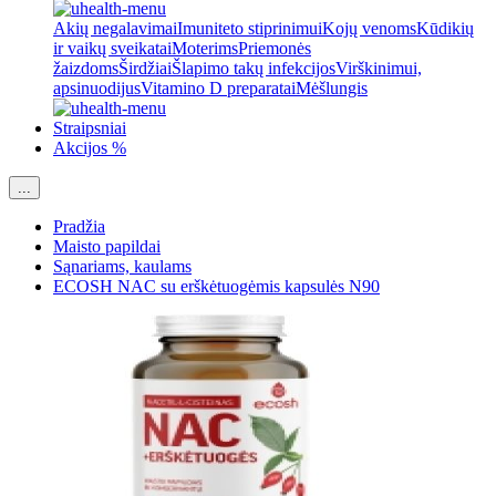
Akių negalavimai
Imuniteto stiprinimui
Kojų venoms
Kūdikių
ir vaikų sveikatai
Moterims
Priemonės
žaizdoms
Širdžiai
Šlapimo takų infekcijos
Virškinimui,
apsinuodijus
Vitamino D preparatai
Mėšlungis
Straipsniai
Akcijos %
...
Pradžia
Maisto papildai
Sąnariams, kaulams
ECOSH NAC su erškėtuogėmis kapsulės N90