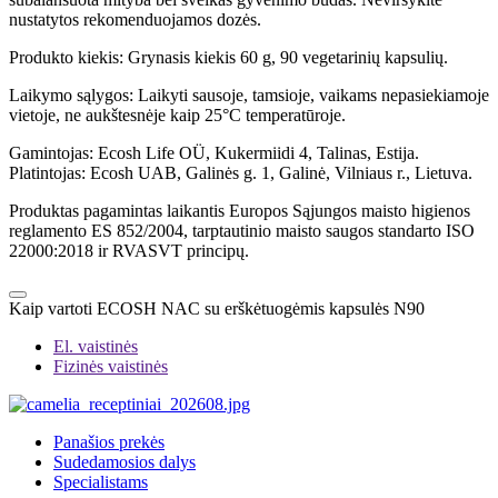
nustatytos rekomenduojamos dozės.
Produkto kiekis: Grynasis kiekis 60 g, 90 vegetarinių kapsulių.
Laikymo sąlygos: Laikyti sausoje, tamsioje, vaikams nepasiekiamoje
vietoje, ne aukštesnėje kaip 25°C temperatūroje.
Gamintojas: Ecosh Life OÜ, Kukermiidi 4, Talinas, Estija.
Platintojas: Ecosh UAB, Galinės g. 1, Galinė, Vilniaus r., Lietuva.
Produktas pagamintas laikantis Europos Sąjungos maisto higienos
reglamento ES 852/2004, tarptautinio maisto saugos standarto ISO
22000:2018 ir RVASVT principų.
Kaip vartoti ECOSH NAC su erškėtuogėmis kapsulės N90
El. vaistinės
Fizinės vaistinės
Panašios prekės
Sudedamosios dalys
Specialistams