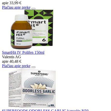
apie
33,99 €
Plačiau apie prekę
SmartHit IV Polifen 150ml
Valentis AG
apie
40,48 €
Plačiau apie prekę
SUPERFOODS ODORLESS GARLIC kapsulės N50