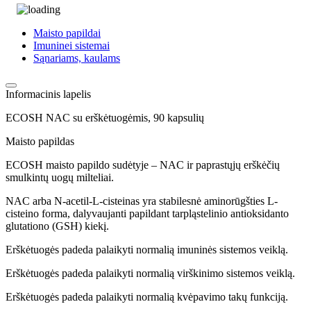
Maisto papildai
Imuninei sistemai
Sąnariams, kaulams
Informacinis lapelis
ECOSH NAC su erškėtuogėmis, 90 kapsulių
Maisto papildas
ECOSH maisto papildo sudėtyje – NAC ir paprastųjų erškėčių
smulkintų uogų milteliai.
NAC arba N-acetil-L-cisteinas yra stabilesnė aminorūgšties L-
cisteino forma, dalyvaujanti papildant tarpląstelinio antioksidanto
glutationo (GSH) kiekį.
Erškėtuogės padeda palaikyti normalią imuninės sistemos veiklą.
Erškėtuogės padeda palaikyti normalią virškinimo sistemos veiklą.
Erškėtuogės padeda palaikyti normalią kvėpavimo takų funkciją.