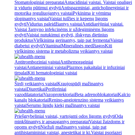
Stomatologiniai preparatai
Antacidiniai vaistai. Vaistai opaligei
ir vidurių pūtimui gydyti
Antispazminiai, anticholinerginiai ir
motoriką reguliuojantys vaistai
Pykinimą ir vėmimą
slopinantys vaistai
Vaistai tulžies ir kepenų ligoms
gydyti
Vidurius paleidžiantys vaistai
Antidiarėjiniai vaistai.
Vaistai žarnyno infekcinėms ir uždegiminėms ligoms
gydyti
Vaistai nutukimui gydyti, išskyrus dietinius
produktus
Virškinimą gerinantys, taip pat fermentai
Vaistai
diabetui gydyti
Vitaminai
Mineralinės medžiagos
Kiti
virškinimo sistemą ir metabolizmą veikiantys vaistai
Antitromboziniai vaistai
Antihemoraginiai
vaistai
Antianeminiai vaistai
Plazmos pakaitalai ir infuziniai
tirpalai
Kiti hematologiniai vaistai
Širdį veikiantys vaistai
Kraujospūdį mažinantys
vaistai
Diuretikai
Periferiniai
vazodilatatoriai
Vazoprotektoriai
Beta adrenoblokatoriai
Kalcio
kanalų blokatoriai
Renino-angiotenzino sistemą veikiantys
vaistai
Serumo lipidų kiekį mažinantys vaistai
Priešgrybeliniai vaistai, vartojami odos ligoms gydyti
Odą
minkštinantys ir apsaugantys preparatai
Vaistai žaizdoms ir
opoms gydyti
Niežulį mažinantys vaistai, taip pat
antihistamininiai vaistai, anestetikai ir kt.
Vaistai psoriazei