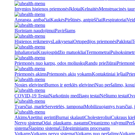
Intymios higienos priemonės
Įklotai
Kelnaitės
Menstruacinės taur
Apranga, antbačiai
Kaukės
Pirštinės, antpirščiai
Respiratoriai
Veid
Išoriniam naudojimui
Paviršiams
Higienos reikmenys
Laikysenai
Ortopedijos priemonės
Paklotai
T
Inhaliatoriai
Kraujospūdžio matuokliai
Termometrai
Pulsoksimetr
Priemonės nuo karpų, odos moliuskų
Randų priežiūrai
Priemonė
Priemonės akims
Priemonės akių vokams
Kontaktiniai lęšiai
Prie
Nosies gleivinei
Burnos ir gerklės gleivinei
Nuo peršalimo, kosu
COVID-19 Testai
Narkotinių medžiagų testai
Nėštumo testai
Ovul
Tvarsčiai, marlė
Servetėlės, tamponai
Mobilizuojantys tvarsčiai, j
Akims
Apetitui gerinti
Burnai skalauti
Cholesteroliui
Cukraus kiek
Nervų sistema
Odai, plaukams, nagams
Organizmo valymui
Perš
sistema
Šlapimo sistema
Uždegiminiams procesams
Vaikams
Vaikams nervų sistemai
Vaikams nuo peršalimo
Vaikams