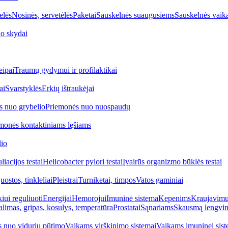
elės
Nosinės, servetėlės
Paketai
Sauskelnės suaugusiems
Sauskelnės vaik
o skydai
eipai
Traumų gydymui ir profilaktikai
ai
Svarstyklės
Erkių ištraukėjai
s nuo grybelio
Priemonės nuo nuospaudų
monės kontaktiniams lęšiams
lio
iacijos testai
Helicobacter pylori testai
Įvairūs organizmo būklės testai
uostos, tinkleliai
Pleistrai
Turniketai, timpos
Vatos gaminiai
iui reguliuoti
Energijai
Hemorojui
Imuninė sistema
Kepenims
Kraujavimui
alimas, gripas, kosulys, temperatūra
Prostatai
Sąnariams
Skausmą lengvin
 nuo vidurių pūtimo
Vaikams virškinimo sistemai
Vaikams imuninei sist