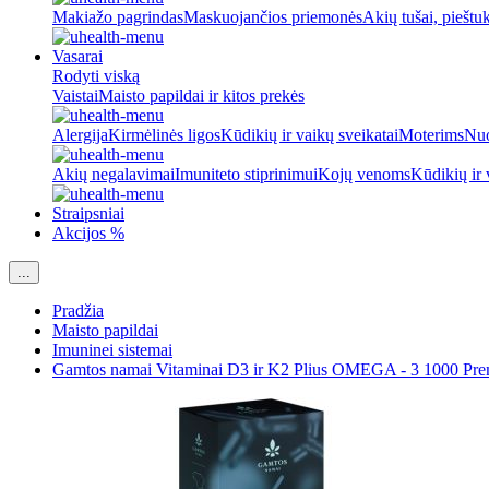
Makiažo pagrindas
Maskuojančios priemonės
Akių tušai, pieštu
Vasarai
Rodyti viską
Vaistai
Maisto papildai ir kitos prekės
Alergija
Kirmėlinės ligos
Kūdikių ir vaikų sveikatai
Moterims
Nuo
Akių negalavimai
Imuniteto stiprinimui
Kojų venoms
Kūdikių ir 
Straipsniai
Akcijos %
...
Pradžia
Maisto papildai
Imuninei sistemai
Gamtos namai Vitaminai D3 ir K2 Plius OMEGA - 3 1000 Pr