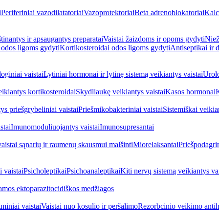
i
Periferiniai vazodilatatoriai
Vazoprotektoriai
Beta adrenoblokatoriai
Kalc
inantys ir apsaugantys preparatai
Vaistai žaizdoms ir opoms gydyti
Niež
i odos ligoms gydyti
Kortikosteroidai odos ligoms gydyti
Antiseptikai ir
oginiai vaistai
Lytiniai hormonai ir lytinę sistemą veikiantys vaistai
Urolo
eikiantys kortikosteroidai
Skydliaukę veikiantys vaistai
Kasos hormonai
K
ys priešgrybeliniai vaistai
Priešmikobakteriniai vaistai
Sistemiškai veikian
stai
Imunomoduliuojantys vaistai
Imunosupresantai
vaistai sąnarių ir raumenų skausmui malšinti
Miorelaksantai
Priešpodagrin
 vaistai
Psicholeptikai
Psichoanaleptikai
Kiti nervų sistemą veikiantys vai
jamos ektoparazitocidiškos medžiagos
miniai vaistai
Vaistai nuo kosulio ir peršalimo
Rezorbcinio veikimo antihi