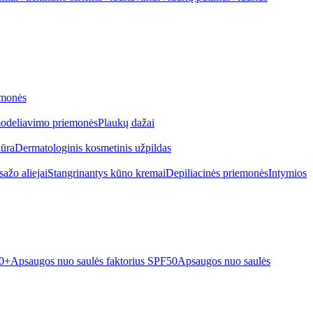
emonės
odeliavimo priemonės
Plaukų dažai
iūra
Dermatologinis kosmetinis užpildas
ažo aliejai
Stangrinantys kūno kremai
Depiliacinės priemonės
Intymios
50+
Apsaugos nuo saulės faktorius SPF50
Apsaugos nuo saulės