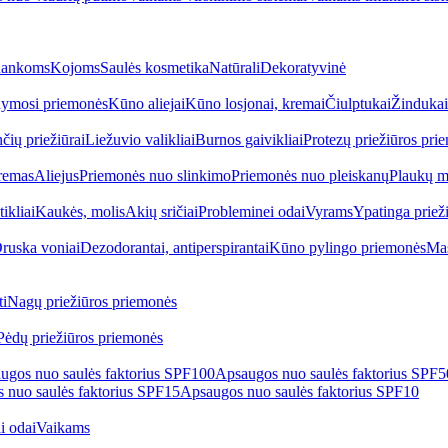
ankoms
Kojoms
Saulės kosmetika
Natūrali
Dekoratyvinė
ymosi priemonės
Kūno aliejai
Kūno losjonai, kremai
Čiulptukai
Žindukai
čių priežiūrai
Liežuvio valikliai
Burnos gaivikliai
Protezų priežiūros pri
remas
Aliejus
Priemonės nuo slinkimo
Priemonės nuo pleiskanų
Plaukų m
tikliai
Kaukės, molis
Akių sričiai
Probleminei odai
Vyrams
Ypatinga priež
ruska voniai
Dezodorantai, antiperspirantai
Kūno pylingo priemonės
Mas
i
Nagų priežiūros priemonės
Pėdų priežiūros priemonės
ugos nuo saulės faktorius SPF100
Apsaugos nuo saulės faktorius SPF
 nuo saulės faktorius SPF15
Apsaugos nuo saulės faktorius SPF10
i odai
Vaikams