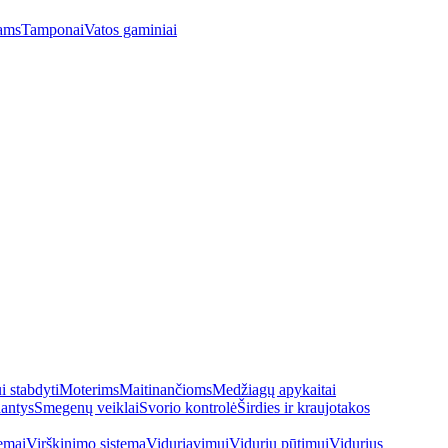
ams
Tamponai
Vatos gaminiai
 stabdyti
Moterims
Maitinančioms
Medžiagų apykaitai
antys
Smegenų veiklai
Svorio kontrolė
Širdies ir kraujotakos
emai
Virškinimo sistema
Viduriavimui
Vidurių pūtimui
Vidurius