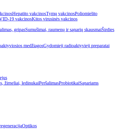
kcinos
Hepatito vakcinos
Tymų vakcinos
Poliomielito
ID-19 vakcinos
Kitos virusinės vakcinos
alimas, gripas
Sumušimai, raumenų ir sąnarių skausmai
Širdies
oaktyviosios medžiagos
Gydomieji radioaktyvieji preparatai
ejus
s, žirneliai, ledinukai
Peršalimas
Probiotikai
Sąnariams
regeneracija
Optikos