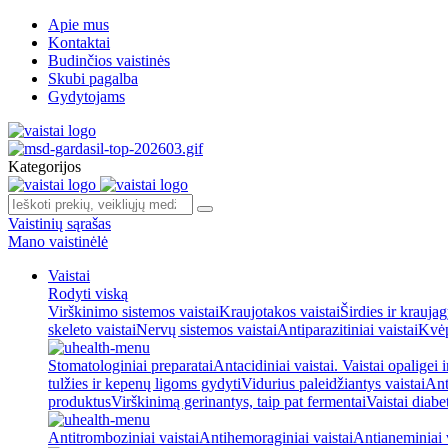
Apie mus
Kontaktai
Budinčios vaistinės
Skubi pagalba
Gydytojams
Kategorijos
Vaistinių sąrašas
Mano vaistinėlė
Vaistai
Rodyti viską
Virškinimo sistemos vaistai
Kraujotakos vaistai
Širdies ir kraujag
skeleto vaistai
Nervų sistemos vaistai
Antiparazitiniai vaistai
Kvėp
Stomatologiniai preparatai
Antacidiniai vaistai. Vaistai opaligei 
tulžies ir kepenų ligoms gydyti
Vidurius paleidžiantys vaistai
Ant
produktus
Virškinimą gerinantys, taip pat fermentai
Vaistai diabe
Antitromboziniai vaistai
Antihemoraginiai vaistai
Antianeminiai v