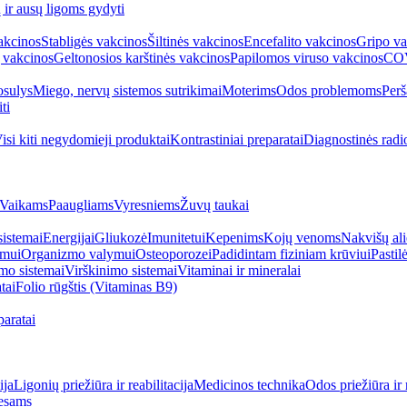
ų ir ausų ligoms gydyti
akcinos
Stabligės vakcinos
Šiltinės vakcinos
Encefalito vakcinos
Gripo va
 vakcinos
Geltonosios karštinės vakcinos
Papilomos viruso vakcinos
COV
sulys
Miego, nervų sistemos sutrikimai
Moterims
Odos problemoms
Perš
ti
isi kiti negydomieji produktai
Kontrastiniai preparatai
Diagnostinės radi
Vaikams
Paaugliams
Vyresniems
Žuvų taukai
sistemai
Energijai
Gliukozė
Imunitetui
Kepenims
Kojų venoms
Nakvišų ali
imui
Organizmo valymui
Osteoporozei
Padidintam fiziniam krūviui
Pastilė
mo sistemai
Virškinimo sistemai
Vitaminai ir mineralai
tai
Folio rūgštis (Vitaminas B9)
aratai
ija
Ligonių priežiūra ir reabilitacija
Medicinos technika
Odos priežiūra ir 
esams