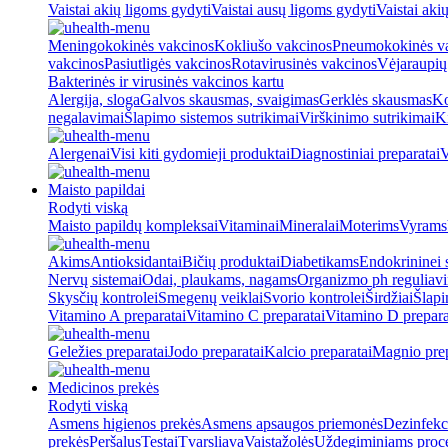
Vaistai akių ligoms gydyti
Vaistai ausų ligoms gydyti
Vaistai aki
Meningokokinės vakcinos
Kokliušo vakcinos
Pneumokokinės v
vakcinos
Pasiutligės vakcinos
Rotavirusinės vakcinos
Vėjaraupių
Bakterinės ir virusinės vakcinos kartu
Alergija, sloga
Galvos skausmas, svaigimas
Gerklės skausmas
Ko
negalavimai
Šlapimo sistemos sutrikimai
Virškinimo sutrikimai
Ki
Alergenai
Visi kiti gydomieji produktai
Diagnostiniai preparatai
V
Maisto papildai
Rodyti viską
Maisto papildų kompleksai
Vitaminai
Mineralai
Moterims
Vyrams
Akims
Antioksidantai
Bičių produktai
Diabetikams
Endokrininei 
Nervų sistemai
Odai, plaukams, nagams
Organizmo ph reguliav
Skysčių kontrolei
Smegenų veiklai
Svorio kontrolei
Širdžiai
Šlapi
Vitamino A preparatai
Vitamino C preparatai
Vitamino D prepara
Geležies preparatai
Jodo preparatai
Kalcio preparatai
Magnio prep
Medicinos prekės
Rodyti viską
Asmens higienos prekės
Asmens apsaugos priemonės
Dezinfekc
prekės
Peršalus
Testai
Tvarsliava
Vaistažolės
Uždegiminiams proc