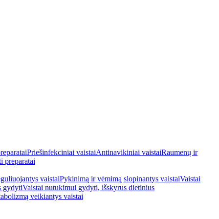
reparatai
Priešinfekciniai vaistai
Antinavikiniai vaistai
Raumenų ir
i preparatai
guliuojantys vaistai
Pykinimą ir vėmimą slopinantys vaistai
Vaistai
s gydyti
Vaistai nutukimui gydyti, išskyrus dietinius
tabolizmą veikiantys vaistai