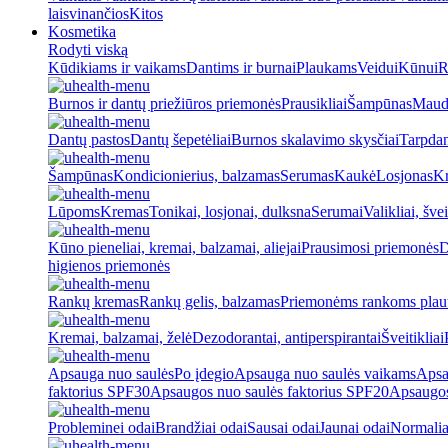
laisvinančios
Kitos
Kosmetika
Rodyti viską
Kūdikiams ir vaikams
Dantims ir burnai
Plaukams
Veidui
Kūnui
R
Burnos ir dantų priežiūros priemonės
Prausikliai
Šampūnas
Maud
Dantų pastos
Dantų šepetėliai
Burnos skalavimo skysčiai
Tarpdan
Šampūnas
Kondicionierius, balzamas
Serumas
Kaukė
Losjonas
K
Lūpoms
Kremas
Tonikai, losjonai, dulksna
Serumai
Valikliai, švei
Kūno pieneliai, kremai, balzamai, aliejai
Prausimosi priemonės
D
higienos priemonės
Rankų kremas
Rankų gelis, balzamas
Priemonėms rankoms plaut
Kremai, balzamai, želė
Dezodorantai, antiperspirantai
Šveitikliai
Apsauga nuo saulės
Po įdegio
Apsauga nuo saulės vaikams
Apsa
faktorius SPF30
Apsaugos nuo saulės faktorius SPF20
Apsaugos
Probleminei odai
Brandžiai odai
Sausai odai
Jaunai odai
Normalia