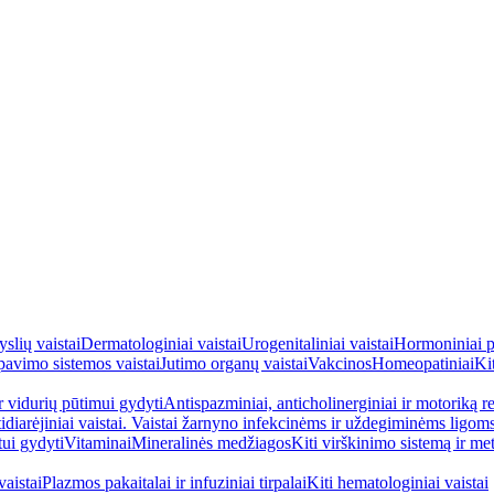
yslių vaistai
Dermatologiniai vaistai
Urogenitaliniai vaistai
Hormoniniai p
avimo sistemos vaistai
Jutimo organų vaistai
Vakcinos
Homeopatiniai
Kit
ir vidurių pūtimui gydyti
Antispazminiai, anticholinerginiai ir motoriką re
idiarėjiniai vaistai. Vaistai žarnyno infekcinėms ir uždegiminėms ligom
tui gydyti
Vitaminai
Mineralinės medžiagos
Kiti virškinimo sistemą ir me
aistai
Plazmos pakaitalai ir infuziniai tirpalai
Kiti hematologiniai vaistai