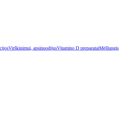
cijos
Virškinimui, apsinuodijus
Vitamino D preparatai
Mėšlungis