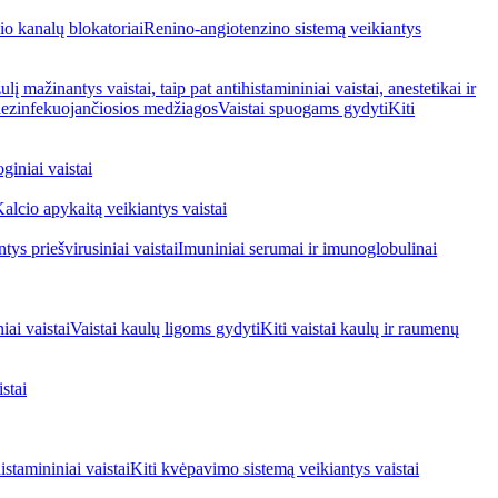
io kanalų blokatoriai
Renino-angiotenzino sistemą veikiantys
ulį mažinantys vaistai, taip pat antihistamininiai vaistai, anestetikai ir
 dezinfekuojančiosios medžiagos
Vaistai spuogams gydyti
Kiti
giniai vaistai
alcio apykaitą veikiantys vaistai
tys priešvirusiniai vaistai
Imuniniai serumai ir imunoglobulinai
iai vaistai
Vaistai kaulų ligoms gydyti
Kiti vaistai kaulų ir raumenų
stai
stamininiai vaistai
Kiti kvėpavimo sistemą veikiantys vaistai