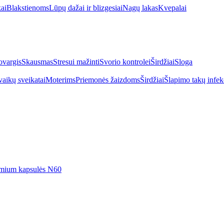
kai
Blakstienoms
Lūpų dažai ir blizgesiai
Nagų lakas
Kvepalai
vargis
Skausmas
Stresui mažinti
Svorio kontrolei
Širdžiai
Sloga
vaikų sveikatai
Moterims
Priemonės žaizdoms
Širdžiai
Šlapimo takų infek
emium kapsulės N60