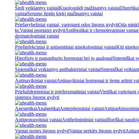
Širdį veikiantys vaistai
Kraujospūdį mažinantys vaistai
Diuretika
vaistai
Serumo lipidų kiekį mažinantys vaistai
Priešgrybeliniai vaistai, vartojami odos ligoms gydyti
Odą minkšt
kt.
Vaistai psoriazei gydyti
Antibiotikai ir chemoterapiniai vaista
dermatologiniai vaistai
Priešinfekciniai ir antiseptiniai ginekologiniai vaistai
Kiti ginekol
Hipofizės ir pagumburio hormonai bei jų analogai
Sistemiškai v
Sistemiškai veikiantys antibakteriniai vaistai
Sistemiškai veikiant
Antinavikiniai vaistai
Antinavikiniai hormonai ir jiems artimi vai
Priešuždegiminiai ir priešreumatiniai vaistai
Vietiškai vartojami 
sistemos ligoms gydyti
Anestetikai
Analgetikai
Antiepilepsiniai vaistai
Antiparkinsoniniai
Antiprotozojiniai vaistai
Antihelmintiniai vaistai
Išoriškai naudo
Vaistai nosies ligoms gydyti
Vaistai gerklės ligoms gydyti
Antiast