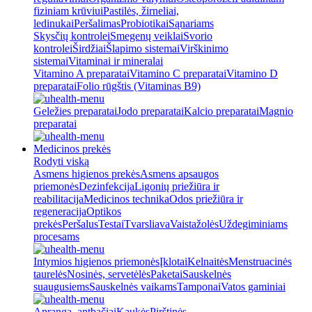
fiziniam krūviui
Pastilės, žirneliai,
ledinukai
Peršalimas
Probiotikai
Sąnariams
Skysčių kontrolei
Smegenų veiklai
Svorio
kontrolei
Širdžiai
Šlapimo sistemai
Virškinimo
sistemai
Vitaminai ir mineralai
Vitamino A preparatai
Vitamino C preparatai
Vitamino D
preparatai
Folio rūgštis (Vitaminas B9)
Geležies preparatai
Jodo preparatai
Kalcio preparatai
Magnio
preparatai
Medicinos prekės
Rodyti viską
Asmens higienos prekės
Asmens apsaugos
priemonės
Dezinfekcija
Ligonių priežiūra ir
reabilitacija
Medicinos technika
Odos priežiūra ir
regeneracija
Optikos
prekės
Peršalus
Testai
Tvarsliava
Vaistažolės
Uždegiminiams
procesams
Intymios higienos priemonės
Įklotai
Kelnaitės
Menstruacinės
taurelės
Nosinės, servetėlės
Paketai
Sauskelnės
suaugusiems
Sauskelnės vaikams
Tamponai
Vatos gaminiai
Apranga, antbačiai
Kaukės
Pirštinės,