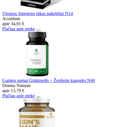
Vironox Smegenų rūkas paketėliai N14
Aconitum
apie
34,91 €
Plačiau apie prekę
Gamtos namai Ginkmedis + Ženšenis kapsulės N60
Domus Naturae
apie
13,79 €
Plačiau apie prekę