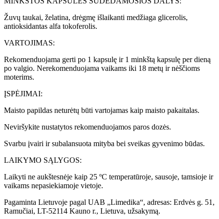
MINKŠTOS KAPSULĖS SUDEDAMOSIOS DALYS:
Žuvų taukai, želatina, drėgmę išlaikanti medžiaga glicerolis,
antioksidantas alfa tokoferolis.
VARTOJIMAS:
Rekomenduojama gerti po 1 kapsulę ir 1 minkštą kapsulę per dieną
po valgio. Nerekomenduojama vaikams iki 18 metų ir nėščioms
moterims.
ĮSPĖJIMAI:
Maisto papildas neturėtų būti vartojamas kaip maisto pakaitalas.
Neviršykite nustatytos rekomenduojamos paros dozės.
Svarbu įvairi ir subalansuota mityba bei sveikas gyvenimo būdas.
LAIKYMO SĄLYGOS:
Laikyti ne aukštesnėje kaip 25 ºC temperatūroje, sausoje, tamsioje ir
vaikams nepasiekiamoje vietoje.
Pagaminta Lietuvoje pagal UAB „Limedika“, adresas: Erdvės g. 51,
Ramučiai, LT-52114 Kauno r., Lietuva, užsakymą.