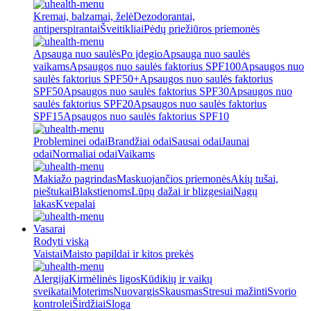
Kremai, balzamai, želė
Dezodorantai,
antiperspirantai
Šveitikliai
Pėdų priežiūros priemonės
Apsauga nuo saulės
Po įdegio
Apsauga nuo saulės
vaikams
Apsaugos nuo saulės faktorius SPF100
Apsaugos nuo
saulės faktorius SPF50+
Apsaugos nuo saulės faktorius
SPF50
Apsaugos nuo saulės faktorius SPF30
Apsaugos nuo
saulės faktorius SPF20
Apsaugos nuo saulės faktorius
SPF15
Apsaugos nuo saulės faktorius SPF10
Probleminei odai
Brandžiai odai
Sausai odai
Jaunai
odai
Normaliai odai
Vaikams
Makiažo pagrindas
Maskuojančios priemonės
Akių tušai,
pieštukai
Blakstienoms
Lūpų dažai ir blizgesiai
Nagų
lakas
Kvepalai
Vasarai
Rodyti viską
Vaistai
Maisto papildai ir kitos prekės
Alergija
Kirmėlinės ligos
Kūdikių ir vaikų
sveikatai
Moterims
Nuovargis
Skausmas
Stresui mažinti
Svorio
kontrolei
Širdžiai
Sloga