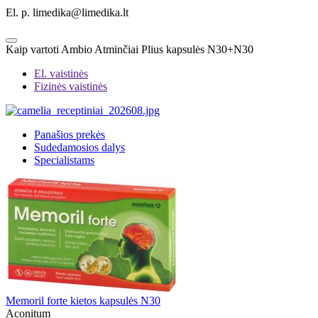
El. p. limedika@limedika.lt
Kaip vartoti Ambio Atminčiai Plius kapsulės N30+N30
El. vaistinės
Fizinės vaistinės
Panašios prekės
Sudedamosios dalys
Specialistams
Memoril forte kietos kapsulės N30
Aconitum