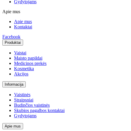
Gydytojams
Apie mus
Apie mus
Kontaktai
Facebook
Produktai
Vaistai
Maisto papildai
Medicinos prekės
Kosmetika
Akcijos
Informacija
Vaistinės
Straipsniai
Budinčios vaistinės
Skubios pagalbos kontaktai
Gydytojams
Apie mus