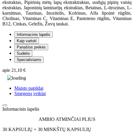
ekstraktas, Pipirinių mėtų lapų ekstraktraktas, uodųjų pipirų vaisių
ekstraktas, Japoninių laminarijų ekstraktas, Betainas, L-tirozinas, L-
karnitinas, Taurinas, Inozitolis, Kofeinas, Alfa lipoinė rūgštis,
Cholinas, Vitaminas C, Vitaminas E, Pantoteno rūgštis, Vitaminas
B12, Cinkas, Geležis, Žuvų taukai.
Informacinis lapelis
Kaip vartoti
Panašios prekės
Sudėtis
Specialistams
apie
21,10 €
Maisto papildai
Smegenų veiklai
Informacinis lapelis
AMBIO ATMINČIAI PLIUS
30 KAPSULIŲ + 30 MINKŠTŲ KAPSULIŲ