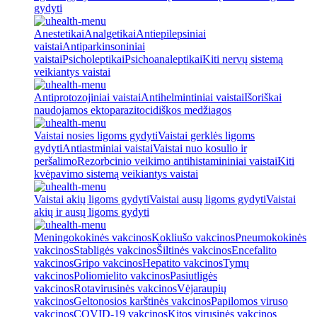
gydyti
Anestetikai
Analgetikai
Antiepilepsiniai
vaistai
Antiparkinsoniniai
vaistai
Psicholeptikai
Psichoanaleptikai
Kiti nervų sistemą
veikiantys vaistai
Antiprotozojiniai vaistai
Antihelmintiniai vaistai
Išoriškai
naudojamos ektoparazitocidiškos medžiagos
Vaistai nosies ligoms gydyti
Vaistai gerklės ligoms
gydyti
Antiastminiai vaistai
Vaistai nuo kosulio ir
peršalimo
Rezorbcinio veikimo antihistamininiai vaistai
Kiti
kvėpavimo sistemą veikiantys vaistai
Vaistai akių ligoms gydyti
Vaistai ausų ligoms gydyti
Vaistai
akių ir ausų ligoms gydyti
Meningokokinės vakcinos
Kokliušo vakcinos
Pneumokokinės
vakcinos
Stabligės vakcinos
Šiltinės vakcinos
Encefalito
vakcinos
Gripo vakcinos
Hepatito vakcinos
Tymų
vakcinos
Poliomielito vakcinos
Pasiutligės
vakcinos
Rotavirusinės vakcinos
Vėjaraupių
vakcinos
Geltonosios karštinės vakcinos
Papilomos viruso
vakcinos
COVID-19 vakcinos
Kitos virusinės vakcinos