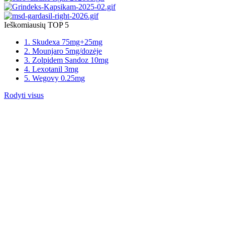
Ieškomiausių TOP 5
1. Skudexa 75mg+25mg
2. Mounjaro 5mg/dozėje
3. Zolpidem Sandoz 10mg
4. Lexotanil 3mg
5. Wegovy 0.25mg
Rodyti visus