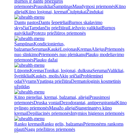
Burnos ir dantų priežiūros
priemonės
Prausikliai
Šampūnas
Maudymosi priemonės
Kūno
aliejai
Kūno losjonai, kremai
Čiulptukai
Žindukai
Dantų pastos
Dantų šepetėliai
Burnos skalavimo
skysčiai
Tarpdančių priežiūrai
Liežuvio valikliai
Burnos
gaivikliai
Protezų priežiūros priemonės
Šampūnas
Kondicionierius,
balzamas
Serumas
Kaukė
Losjonas
Kremas
Aliejus
Priemonės
nuo slinkimo
Priemonės nuo pleiskanų
Plaukų modeliavimo
priemonės
Plaukų dažai
Lūpoms
Kremas
Tonikai, losjonai, dulksna
Serumai
Valikliai,
šveitikliai
Kaukės, molis
Akių sričiai
Probleminei
odai
Vyrams
Ypatinga priežiūra
Dermatologinis kosmetinis
užpildas
Kūno pieneliai, kremai, balzamai, aliejai
Prausimosi
priemonės
Druska voniai
Dezodorantai, antiperspirantai
Kūno
pylingo priemonės
Masažo aliejai
Stangrinantys kūno
kremai
Depiliacinės priemonės
Intymios higienos priemonės
Rankų kremas
Rankų gelis, balzamas
Priemonėms rankoms
plauti
Nagų priežiūros priemonės