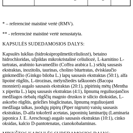
* – referencinė maistinė vertė (RMV).
** - referencinė maistinė vertė nenustatyta.
KAPSULĖS SUDEDAMOSIOS DALYS:
Kapsulės lukštas (hidroksipropilmetilceliuliozė), betaino
hidrochloridas, užpildas mikrokristalinė celiuliozė, L-karnitino L-
tartratas, arabinio kavamedžio (Coffea arabica L.) sėklų sausasis
ekstraktas, inozitolis, taurinas, cholino bitartratas, dviskiaučio
ginkmedžio (Ginkgo biloba L.) lapų sausasis ekstraktas (50:1), alfa
lipoinė rūgštis, L-tirozinas, mėlynžiedės taškuonės (Bacopa
monnieri) augalo sausasis ekstraktas (20:1), pipirinių mėtų (Mentha
x piperita L.) lapų sausasis ekstraktas (4:1), lipnumą reguliuojančios
medžiagos riebalų rūgščių magnio druskos ir silicio dioksidas, L-
askorbo rūgštis, geležies bisglicinatas, lipnumą reguliuojanti
medžiaga talkas, juodųjų pipirų (Piper nigrum) vaisių sausasis
ekstraktas, D-alfa tokoferil acetatas, japoninių laminarijų (Laminaria
japonica J. E. Areschoug) augalo sausasis ekstraktas (10:1), cinko
oksidas, kalcio D-pantotenatas, cianokobalaminas.