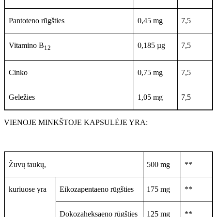
Pantoteno rūgšties
0,45 mg
7,5
Vitamino B
0,185 µg
7,5
12
Cinko
0,75 mg
7,5
Geležies
1,05 mg
7,5
VIENOJE MINKŠTOJE KAPSULĖJE YRA:
Žuvų taukų,
500 mg
**
kuriuose yra
Eikozapentaeno rūgšties
175 mg
**
Dokozaheksaeno rūgšties
125 mg
**