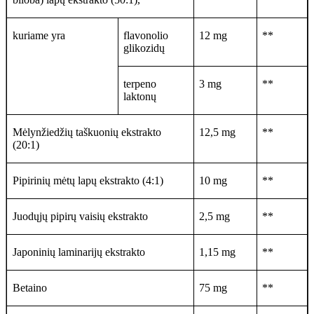
kuriame yra
flavonolio
12 mg
**
glikozidų
terpeno
3 mg
**
laktonų
Mėlynžiedžių taškuonių ekstrakto
12,5 mg
**
(20:1)
Pipirinių mėtų lapų ekstrakto (4:1)
10 mg
**
Juodųjų pipirų vaisių ekstrakto
2,5 mg
**
Japoninių laminarijų ekstrakto
1,15 mg
**
Betaino
75 mg
**