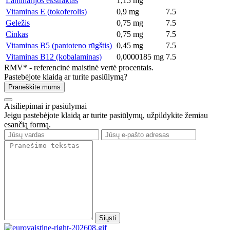
Laminarijos ekstraktas
1,15 mg
Vitaminas E (tokoferolis)
0,9 mg
7.5
Geležis
0,75 mg
7.5
Cinkas
0,75 mg
7.5
Vitaminas B5 (pantoteno rūgštis)
0,45 mg
7.5
Vitaminas B12 (kobalaminas)
0,0000185 mg
7.5
RMV* - referencinė maistinė vertė procentais.
Pastebėjote klaidą ar turite pasiūlymą?
Praneškite mums
Atsiliepimai ir pasiūlymai
Jeigu pastebėjote klaidą ar turite pasiūlymų, užpildykite žemiau
esančią formą.
Siųsti