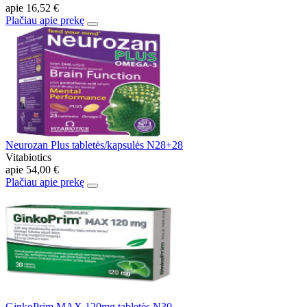
apie
16,52 €
Plačiau apie prekę
Neurozan Plus tabletės/kapsulės N28+28
Vitabiotics
apie
54,00 €
Plačiau apie prekę
GinkoPrim MAX 120mg tabletės N30