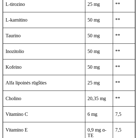
L-tirozino
25 mg
**
L-karnitino
50 mg
**
Taurino
50 mg
**
Inozitolio
50 mg
**
Kofeino
50 mg
**
Alfa lipoinės rūgšties
25 mg
**
Cholino
20,35 mg
**
Vitamino C
6 mg
7,5
Vitamino E
0,9 mg ɑ-
7,5
TE