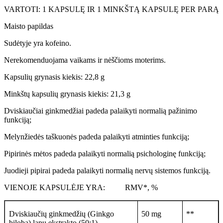
VARTOTI: 1 KAPSULĘ IR 1 MINKŠTĄ KAPSULĘ PER PARĄ
Maisto papildas
Sudėtyje yra kofeino.
Nerekomenduojama vaikams ir nėščioms moterims.
Kapsulių grynasis kiekis: 22,8 g
Minkštų kapsulių grynasis kiekis: 21,3 g
Dviskiaučiai ginkmedžiai padeda palaikyti normalią pažinimo
funkciją;
Melynžiedės taškuonės padeda palaikyti atminties funkciją;
Pipirinės mėtos padeda palaikyti normalią psichologinę funkciją;
Juodieji pipirai padeda palaikyti normalią nervų sistemos funkciją.
VIENOJE KAPSULĖJE YRA: RMV*, %
Dviskiaučių ginkmedžių (Ginkgo
50 mg
**
biloba) lapų ekstrakto (50:1),