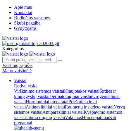
Apie mus
Kontaktai
Budinčios vaistinės
Skubi pagalba
Gydytojams
Kategorijos
Vaistinių sąrašas
Mano vaistinėlė
Vaistai
Rodyti viską
Virškinimo sistemos vaistai
Kraujotakos vaistai
Širdies ir
kraujagyslių vaistai
Dermatologiniai vaistai
Urogenitaliniai
vaistai
Hormoniniai preparatai
Priešinfekciniai
vaistai
Antinavikiniai vaistai
Raumenų ir skeleto vaistai
Nervų
sistemos vaistai
Antiparazitiniai vaistai
Kvėpavimo sistemos
vaistai
Jutimo organų vaistai
Vakcinos
Homeopatiniai
Kiti
preparatai