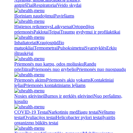
antpirščiai
Respiratoriai
Veido skydai
Išoriniam naudojimui
Paviršiams
Higienos reikmenys
Laikysenai
Ortopedijos
priemonės
Paklotai
Teipai
Traumų gydymui ir profilaktikai
Inhaliatoriai
Kraujospūdžio
matuokliai
Termometrai
Pulsoksimetrai
Svarstyklės
Erkių
ištraukėjai
Priemonės nuo karpų, odos moliuskų
Randų
priežiūrai
Priemonės nuo grybelio
Priemonės nuo nuospaudų
Priemonės akims
Priemonės akių vokams
Kontaktiniai
lęšiai
Priemonės kontaktiniams lęšiams
Nosies gleivinei
Burnos ir gerklės gleivinei
Nuo peršalimo,
kosulio
COVID-19 Testai
Narkotinių medžiagų testai
Nėštumo
testai
Ovuliacijos testai
Helicobacter pylori testai
Įvairūs
organizmo būklės testai