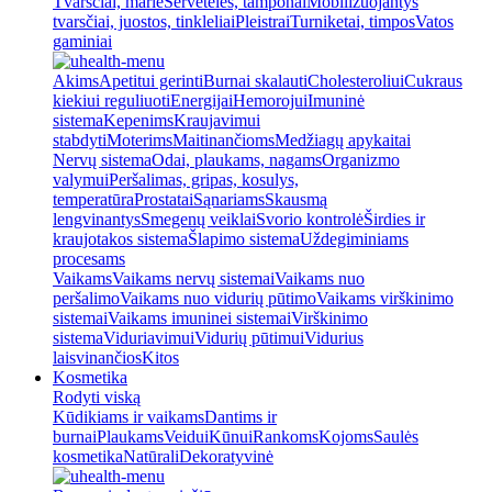
Tvarsčiai, marlė
Servetėlės, tamponai
Mobilizuojantys
tvarsčiai, juostos, tinkleliai
Pleistrai
Turniketai, timpos
Vatos
gaminiai
Akims
Apetitui gerinti
Burnai skalauti
Cholesteroliui
Cukraus
kiekiui reguliuoti
Energijai
Hemorojui
Imuninė
sistema
Kepenims
Kraujavimui
stabdyti
Moterims
Maitinančioms
Medžiagų apykaitai
Nervų sistema
Odai, plaukams, nagams
Organizmo
valymui
Peršalimas, gripas, kosulys,
temperatūra
Prostatai
Sąnariams
Skausmą
lengvinantys
Smegenų veiklai
Svorio kontrolė
Širdies ir
kraujotakos sistema
Šlapimo sistema
Uždegiminiams
procesams
Vaikams
Vaikams nervų sistemai
Vaikams nuo
peršalimo
Vaikams nuo vidurių pūtimo
Vaikams virškinimo
sistemai
Vaikams imuninei sistemai
Virškinimo
sistema
Viduriavimui
Vidurių pūtimui
Vidurius
laisvinančios
Kitos
Kosmetika
Rodyti viską
Kūdikiams ir vaikams
Dantims ir
burnai
Plaukams
Veidui
Kūnui
Rankoms
Kojoms
Saulės
kosmetika
Natūrali
Dekoratyvinė