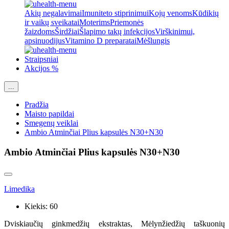
Akių negalavimai
Imuniteto stiprinimui
Kojų venoms
Kūdikių
ir vaikų sveikatai
Moterims
Priemonės
žaizdoms
Širdžiai
Šlapimo takų infekcijos
Virškinimui,
apsinuodijus
Vitamino D preparatai
Mėšlungis
Straipsniai
Akcijos %
...
Pradžia
Maisto papildai
Smegenų veiklai
Ambio Atminčiai Plius kapsulės N30+N30
Ambio Atminčiai Plius kapsulės N30+N30
Limedika
Kiekis:
60
Dviskiaučių ginkmedžių ekstraktas, Mėlynžiedžių taškuonių