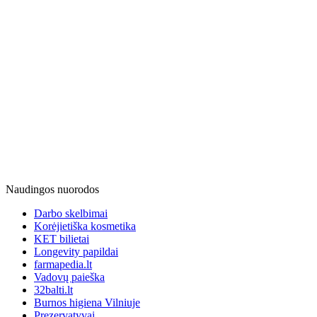
Naudingos nuorodos
Darbo skelbimai
Korėjietiška kosmetika
KET bilietai
Longevity papildai
farmapedia.lt
Vadovų paieška
32balti.lt
Burnos higiena Vilniuje
Prezervatyvai