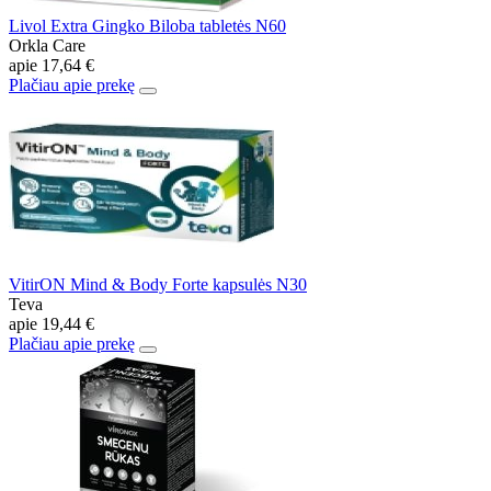
Livol Extra Gingko Biloba tabletės N60
Orkla Care
apie
17,64 €
Plačiau apie prekę
VitirON Mind & Body Forte kapsulės N30
Teva
apie
19,44 €
Plačiau apie prekę