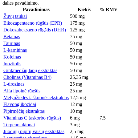
dalies pavadinimo.
Pavadinimas
Kiekis
% RMV
Žuvų taukai
500 mg
Eikozapentaeno rūgštis (EPR)
175 mg
Dokozaheksaeno rūgštis (DHR)
125 mg
Betainas
75 mg
Taurinas
50 mg
L-karnitinas
50 mg
Kofeinas
50 mg
Inozitolis
50 mg
Ginkmedžių lapų ekstraktas
50 mg
Cholinas (Vitaminas B4)
25,35 mg
L-tirozinas
25 mg
Alfa lipoinė rūgštis
25 mg
Mėlynžiedės taškuonės ekstraktas
12,5 mg
Flavonglikozidai
12 mg
Pipirmėčių ekstraktas
10 mg
Vitaminas C (askorbo rūgštis)
6 mg
7.5
Terpenolaktonai
3 mg
Juodųjų pipirų vaisių ekstraktas
2,5 mg