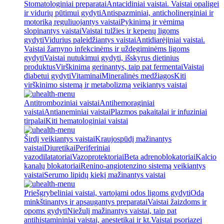
Stomatologiniai preparatai
Antacidiniai vaistai. Vaistai opaligei
ir vidurių pūtimui gydyti
Antispazminiai, anticholinerginiai ir
motoriką reguliuojantys vaistai
Pykinimą ir vėmimą
slopinantys vaistai
Vaistai tulžies ir kepenų ligoms
gydyti
Vidurius paleidžiantys vaistai
Antidiarėjiniai vaistai.
Vaistai žarnyno infekcinėms ir uždegiminėms ligoms
gydyti
Vaistai nutukimui gydyti, išskyrus dietinius
produktus
Virškinimą gerinantys, taip pat fermentai
Vaistai
diabetui gydyti
Vitaminai
Mineralinės medžiagos
Kiti
virškinimo sistemą ir metabolizmą veikiantys vaistai
Antitromboziniai vaistai
Antihemoraginiai
vaistai
Antianeminiai vaistai
Plazmos pakaitalai ir infuziniai
tirpalai
Kiti hematologiniai vaistai
Širdį veikiantys vaistai
Kraujospūdį mažinantys
vaistai
Diuretikai
Periferiniai
vazodilatatoriai
Vazoprotektoriai
Beta adrenoblokatoriai
Kalcio
kanalų blokatoriai
Renino-angiotenzino sistemą veikiantys
vaistai
Serumo lipidų kiekį mažinantys vaistai
Priešgrybeliniai vaistai, vartojami odos ligoms gydyti
Odą
minkštinantys ir apsaugantys preparatai
Vaistai žaizdoms ir
opoms gydyti
Niežulį mažinantys vaistai, taip pat
antihistamininiai vaistai, anestetikai ir kt.
Vaistai psoriazei