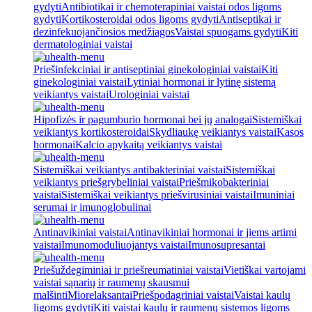
gydyti
Antibiotikai ir chemoterapiniai vaistai odos ligoms
gydyti
Kortikosteroidai odos ligoms gydyti
Antiseptikai ir
dezinfekuojančiosios medžiagos
Vaistai spuogams gydyti
Kiti
dermatologiniai vaistai
Priešinfekciniai ir antiseptiniai ginekologiniai vaistai
Kiti
ginekologiniai vaistai
Lytiniai hormonai ir lytinę sistemą
veikiantys vaistai
Urologiniai vaistai
Hipofizės ir pagumburio hormonai bei jų analogai
Sistemiškai
veikiantys kortikosteroidai
Skydliaukę veikiantys vaistai
Kasos
hormonai
Kalcio apykaitą veikiantys vaistai
Sistemiškai veikiantys antibakteriniai vaistai
Sistemiškai
veikiantys priešgrybeliniai vaistai
Priešmikobakteriniai
vaistai
Sistemiškai veikiantys priešvirusiniai vaistai
Imuniniai
serumai ir imunoglobulinai
Antinavikiniai vaistai
Antinavikiniai hormonai ir jiems artimi
vaistai
Imunomoduliuojantys vaistai
Imunosupresantai
Priešuždegiminiai ir priešreumatiniai vaistai
Vietiškai vartojami
vaistai sąnarių ir raumenų skausmui
malšinti
Miorelaksantai
Priešpodagriniai vaistai
Vaistai kaulų
ligoms gydyti
Kiti vaistai kaulų ir raumenų sistemos ligoms