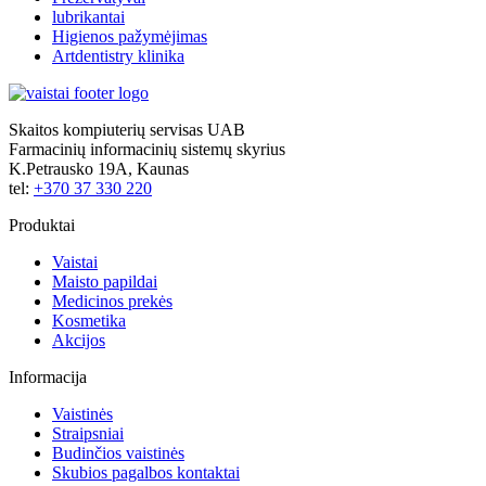
lubrikantai
Higienos pažymėjimas
Artdentistry klinika
Skaitos kompiuterių servisas UAB
Farmacinių informacinių sistemų skyrius
K.Petrausko 19A, Kaunas
tel:
+370 37 330 220
Produktai
Vaistai
Maisto papildai
Medicinos prekės
Kosmetika
Akcijos
Informacija
Vaistinės
Straipsniai
Budinčios vaistinės
Skubios pagalbos kontaktai