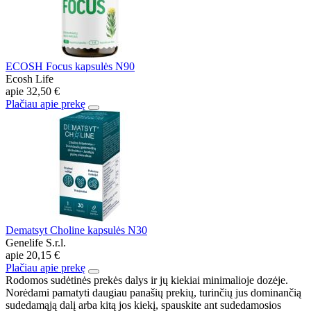
ECOSH Focus kapsulės N90
Ecosh Life
apie
32,50 €
Plačiau apie prekę
Dematsyt Choline kapsulės N30
Genelife S.r.l.
apie
20,15 €
Plačiau apie prekę
Rodomos sudėtinės prekės dalys ir jų kiekiai minimalioje dozėje.
Norėdami pamatyti daugiau panašių prekių, turinčių jus dominančią
sudedamąją dalį arba kitą jos kiekį, spauskite ant sudedamosios