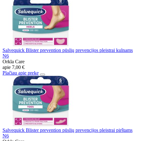
Salvequick Blister prevention pūslių prevencijos pleistrai kulnams
N6
Orkla Care
apie
7,00 €
Plačiau apie prekę
Salvequick Blister prevention pūslių prevencijos pleistrai pirštams
N6