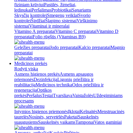
fiziniam krūviui
Pastilės, žirneliai,
ledinukai
Peršalimas
Probiotikai
Sąnariams
Skysčių kontrolei
Smegenų veiklai
Svorio
kontrolei
Širdžiai
Šlapimo sistemai
Virškinimo
sistemai
Vitaminai ir mineralai
Vitamino A preparatai
Vitamino C preparatai
Vitamino D
preparatai
Folio rūgštis (Vitaminas B9)
Geležies preparatai
Jodo preparatai
Kalcio preparatai
Magnio
preparatai
Medicinos prekės
Rodyti viską
Asmens higienos prekės
Asmens apsaugos
priemonės
Dezinfekcija
Ligonių priežiūra ir
reabilitacija
Medicinos technika
Odos priežiūra ir
regeneracija
Optikos
prekės
Peršalus
Testai
Tvarsliava
Vaistažolės
Uždegiminiams
procesams
Intymios higienos priemonės
Įklotai
Kelnaitės
Menstruacinės
taurelės
Nosinės, servetėlės
Paketai
Sauskelnės
suaugusiems
Sauskelnės vaikams
Tamponai
Vatos gaminiai
Apranga, antbačiai
Kaukės
Pirštinės,