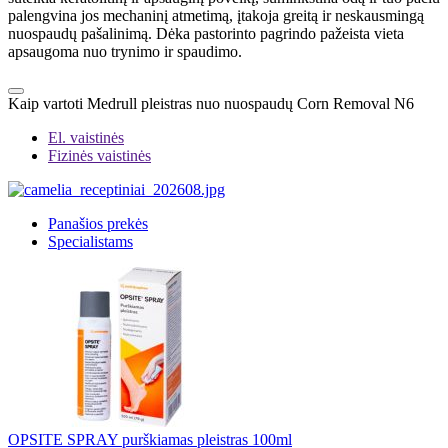
palengvina jos mechaninį atmetimą, įtakoja greitą ir neskausmingą
nuospaudų pašalinimą. Dėka pastorinto pagrindo pažeista vieta
apsaugoma nuo trynimo ir spaudimo.
Kaip vartoti Medrull pleistras nuo nuospaudų Corn Removal N6
El. vaistinės
Fizinės vaistinės
Panašios prekės
Specialistams
OPSITE SPRAY purškiamas pleistras 100ml