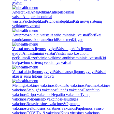
gydyti
Anestetikai
Analgetikai
Antiepilepsiniai
vaistai
Antiparkinsoniniai
vaistai
Psicholeptikai
Psichoanaleptikai
Kiti nervų sistemą
veikiantys vaistai
Antiprotozojiniai vaistai
Antihelmintiniai vaistai
Išoriškai
naudojamos ektoparazitocidiškos medžiagos
Vaistai nosies ligoms gydyti
Vaistai gerklės ligoms
gydyti
Antiastminiai vaistai
Vaistai nuo kosulio ir
peršalimo
Rezorbcinio veikimo antihistamininiai vaistai
Kiti
kvėpavimo sistemą veikiantys vaistai
Vaistai akių ligoms gydyti
Vaistai ausų ligoms gydyti
Vaistai
akių ir ausų ligoms gydyti
Meningokokinės vakcinos
Kokliušo vakcinos
Pneumokokinės
vakcinos
Stabligės vakcinos
Šiltinės vakcinos
Encefalito
vakcinos
Gripo vakcinos
Hepatito vakcinos
Tymų
vakcinos
Poliomielito vakcinos
Pasiutligės
vakcinos
Rotavirusinės vakcinos
Vėjaraupių
vakcinos
Geltonosios karštinės vakcinos
Papilomos viruso
vakcinos
COVID-19 vakcinos
Kitos virusinės vakcinos