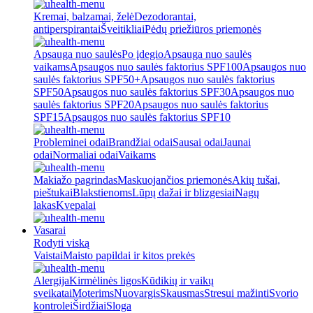
Kremai, balzamai, želė
Dezodorantai,
antiperspirantai
Šveitikliai
Pėdų priežiūros priemonės
Apsauga nuo saulės
Po įdegio
Apsauga nuo saulės
vaikams
Apsaugos nuo saulės faktorius SPF100
Apsaugos nuo
saulės faktorius SPF50+
Apsaugos nuo saulės faktorius
SPF50
Apsaugos nuo saulės faktorius SPF30
Apsaugos nuo
saulės faktorius SPF20
Apsaugos nuo saulės faktorius
SPF15
Apsaugos nuo saulės faktorius SPF10
Probleminei odai
Brandžiai odai
Sausai odai
Jaunai
odai
Normaliai odai
Vaikams
Makiažo pagrindas
Maskuojančios priemonės
Akių tušai,
pieštukai
Blakstienoms
Lūpų dažai ir blizgesiai
Nagų
lakas
Kvepalai
Vasarai
Rodyti viską
Vaistai
Maisto papildai ir kitos prekės
Alergija
Kirmėlinės ligos
Kūdikių ir vaikų
sveikatai
Moterims
Nuovargis
Skausmas
Stresui mažinti
Svorio
kontrolei
Širdžiai
Sloga