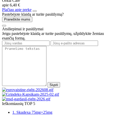
Orkla Care
apie
6,40 €
Plačiau apie prekę
Pastebėjote klaidą ar turite pasiūlymą?
Praneškite mums
Atsiliepimai ir pasiūlymai
Jeigu pastebėjote klaidą ar turite pasiūlymų, užpildykite žemiau
esančią formą.
Siųsti
Ieškomiausių TOP 5
1. Skudexa 75mg+25mg