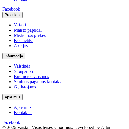
Facebook
Produktai
Vaistai
Maisto papildai
Medicinos prekės
Kosmetika
Akcijos
Informacija
Vaistinės
Straipsniai
Budinčios vaistinės
Skubios pagalbos kontaktai
Gydytojams
Apie mus
Apie mus
Kontaktai
Facebook
© 2026 Vaistai. Visos teisės saugomos.
Developed by Artūras