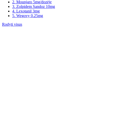
2. Mounjaro 5mg/dozėje
3. Zolpidem Sandoz 10mg
4. Lexotanil 3mg
5. Wegovy 0.25mg
Rodyti visus