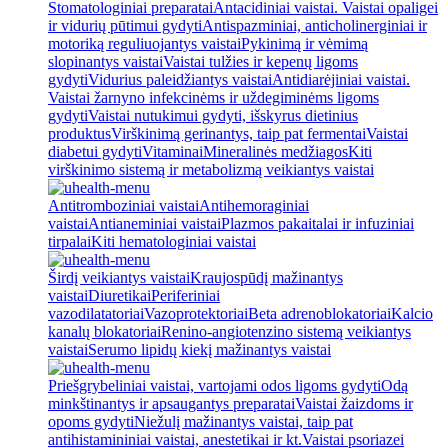
Stomatologiniai preparatai
Antacidiniai vaistai. Vaistai opaligei
ir vidurių pūtimui gydyti
Antispazminiai, anticholinerginiai ir
motoriką reguliuojantys vaistai
Pykinimą ir vėmimą
slopinantys vaistai
Vaistai tulžies ir kepenų ligoms
gydyti
Vidurius paleidžiantys vaistai
Antidiarėjiniai vaistai.
Vaistai žarnyno infekcinėms ir uždegiminėms ligoms
gydyti
Vaistai nutukimui gydyti, išskyrus dietinius
produktus
Virškinimą gerinantys, taip pat fermentai
Vaistai
diabetui gydyti
Vitaminai
Mineralinės medžiagos
Kiti
virškinimo sistemą ir metabolizmą veikiantys vaistai
Antitromboziniai vaistai
Antihemoraginiai
vaistai
Antianeminiai vaistai
Plazmos pakaitalai ir infuziniai
tirpalai
Kiti hematologiniai vaistai
Širdį veikiantys vaistai
Kraujospūdį mažinantys
vaistai
Diuretikai
Periferiniai
vazodilatatoriai
Vazoprotektoriai
Beta adrenoblokatoriai
Kalcio
kanalų blokatoriai
Renino-angiotenzino sistemą veikiantys
vaistai
Serumo lipidų kiekį mažinantys vaistai
Priešgrybeliniai vaistai, vartojami odos ligoms gydyti
Odą
minkštinantys ir apsaugantys preparatai
Vaistai žaizdoms ir
opoms gydyti
Niežulį mažinantys vaistai, taip pat
antihistamininiai vaistai, anestetikai ir kt.
Vaistai psoriazei