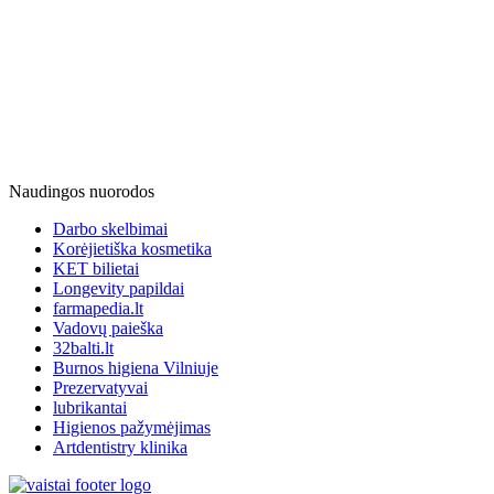
Naudingos nuorodos
Darbo skelbimai
Korėjietiška kosmetika
KET bilietai
Longevity papildai
farmapedia.lt
Vadovų paieška
32balti.lt
Burnos higiena Vilniuje
Prezervatyvai
lubrikantai
Higienos pažymėjimas
Artdentistry klinika