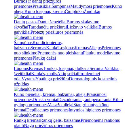
Burnos ir dantų priežiūros
priemonės
Prausikliai
Šampūnas
Maudymosi priemonės
Kūno
aliejai
Kūno losjonai, kremai
Čiulptukai
Žindukai
Dantų pastos
Dantų šepetėliai
Burnos skalavimo
skysčiai
Tarpdančių priežiūrai
Liežuvio valikliai
Burnos
gaivikliai
Protezų priežiūros priemonės
Šampūnas
Kondicionierius,
balzamas
Serumas
Kaukė
Losjonas
Kremas
Aliejus
Priemonės
nuo slinkimo
Priemonės nuo pleiskanų
Plaukų modeliavimo
priemonės
Plaukų dažai
Lūpoms
Kremas
Tonikai, losjonai, dulksna
Serumai
Valikliai,
šveitikliai
Kaukės, molis
Akių sričiai
Probleminei
odai
Vyrams
Ypatinga priežiūra
Dermatologinis kosmetinis
užpildas
Kūno pieneliai, kremai, balzamai, aliejai
Prausimosi
priemonės
Druska voniai
Dezodorantai, antiperspirantai
Kūno
pylingo priemonės
Masažo aliejai
Stangrinantys kūno
kremai
Depiliacinės priemonės
Intymios higienos priemonės
Rankų kremas
Rankų gelis, balzamas
Priemonėms rankoms
plauti
Nagų priežiūros priemonės