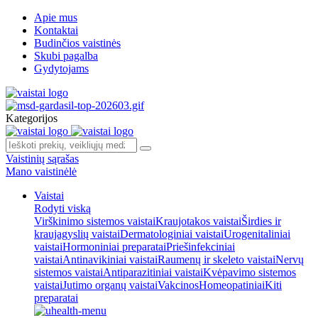
Apie mus
Kontaktai
Budinčios vaistinės
Skubi pagalba
Gydytojams
Kategorijos
Vaistinių sąrašas
Mano vaistinėlė
Vaistai
Rodyti viską
Virškinimo sistemos vaistai
Kraujotakos vaistai
Širdies ir
kraujagyslių vaistai
Dermatologiniai vaistai
Urogenitaliniai
vaistai
Hormoniniai preparatai
Priešinfekciniai
vaistai
Antinavikiniai vaistai
Raumenų ir skeleto vaistai
Nervų
sistemos vaistai
Antiparazitiniai vaistai
Kvėpavimo sistemos
vaistai
Jutimo organų vaistai
Vakcinos
Homeopatiniai
Kiti
preparatai