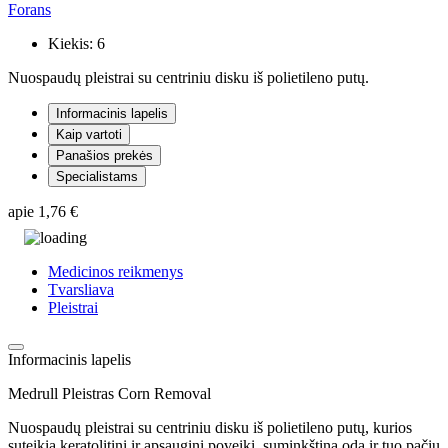
Forans
Kiekis:
6
Nuospaudų pleistrai su centriniu disku iš polietileno putų.
Informacinis lapelis
Kaip vartoti
Panašios prekės
Specialistams
apie
1,76 €
Medicinos reikmenys
Tvarsliava
Pleistrai
Informacinis lapelis
Medrull Pleistras Corn Removal
Nuospaudų pleistrai su centriniu disku iš polietileno putų, kurios
suteikia keratolitinį ir apsauginį poveikį, suminkština odą ir tuo pačiu