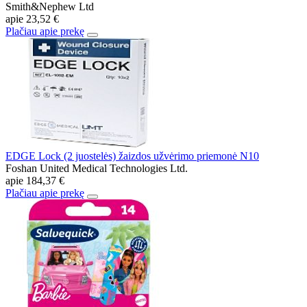
Smith&Nephew Ltd
apie
23,52 €
Plačiau apie prekę
EDGE Lock (2 juostelės) žaizdos užvėrimo priemonė N10
Foshan United Medical Technologies Ltd.
apie
184,37 €
Plačiau apie prekę