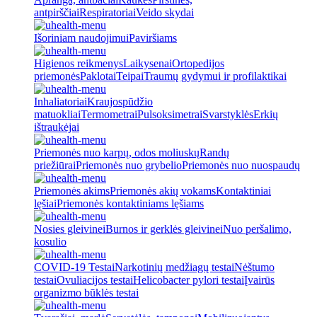
antpirščiai
Respiratoriai
Veido skydai
Išoriniam naudojimui
Paviršiams
Higienos reikmenys
Laikysenai
Ortopedijos
priemonės
Paklotai
Teipai
Traumų gydymui ir profilaktikai
Inhaliatoriai
Kraujospūdžio
matuokliai
Termometrai
Pulsoksimetrai
Svarstyklės
Erkių
ištraukėjai
Priemonės nuo karpų, odos moliuskų
Randų
priežiūrai
Priemonės nuo grybelio
Priemonės nuo nuospaudų
Priemonės akims
Priemonės akių vokams
Kontaktiniai
lęšiai
Priemonės kontaktiniams lęšiams
Nosies gleivinei
Burnos ir gerklės gleivinei
Nuo peršalimo,
kosulio
COVID-19 Testai
Narkotinių medžiagų testai
Nėštumo
testai
Ovuliacijos testai
Helicobacter pylori testai
Įvairūs
organizmo būklės testai