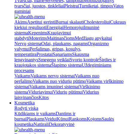
Tvarsčiai, marlė
Servetėlės, tamponai
Mobilizuojantys
tvarsčiai, juostos, tinkleliai
Pleistrai
Turniketai, timpos
Vatos
gaminiai
Akims
Apetitui gerinti
Burnai skalauti
Cholesteroliui
Cukraus
kiekiui reguliuoti
Energijai
Hemorojui
Imuninė
sistema
Kepenims
Kraujavimui
stabdyti
Moterims
Maitinančioms
Medžiagų apykaitai
Nervų sistema
Odai, plaukams, nagams
Organizmo
valymui
Peršalimas, gripas, kosulys,
temperatūra
Prostatai
Sąnariams
Skausmą
lengvinantys
Smegenų veiklai
Svorio kontrolė
Širdies ir
kraujotakos sistema
Šlapimo sistema
Uždegiminiams
procesams
Vaikams
Vaikams nervų sistemai
Vaikams nuo
peršalimo
Vaikams nuo vidurių pūtimo
Vaikams virškinimo
sistemai
Vaikams imuninei sistemai
Virškinimo
sistema
Viduriavimui
Vidurių pūtimui
Vidurius
laisvinančios
Kitos
Kosmetika
Rodyti viską
Kūdikiams ir vaikams
Dantims ir
burnai
Plaukams
Veidui
Kūnui
Rankoms
Kojoms
Saulės
kosmetika
Natūrali
Dekoratyvinė