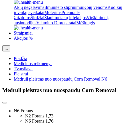
Akių negalavimai
Imuniteto stiprinimui
Kojų venoms
Kūdikių
ir vaikų sveikatai
Moterims
Priemonės
žaizdoms
Širdžiai
Šlapimo takų infekcijos
Virškinimui,
apsinuodijus
Vitamino D preparatai
Mėšlungis
Straipsniai
Akcijos %
...
Pradžia
Medicinos reikmenys
Tvarsliava
Pleistrai
Medrull pleistras nuo nuospaudų Corn Removal N6
Medrull pleistras nuo nuospaudų Corn Removal
N6 Forans
N2 Forans
1,73
N6 Forans
1,76