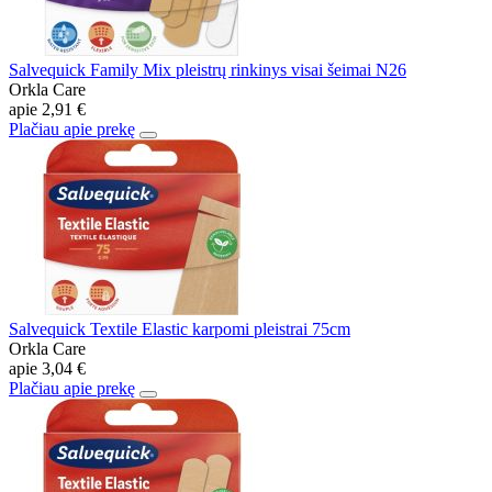
Salvequick Family Mix pleistrų rinkinys visai šeimai N26
Orkla Care
apie
2,91 €
Plačiau apie prekę
Salvequick Textile Elastic karpomi pleistrai 75cm
Orkla Care
apie
3,04 €
Plačiau apie prekę