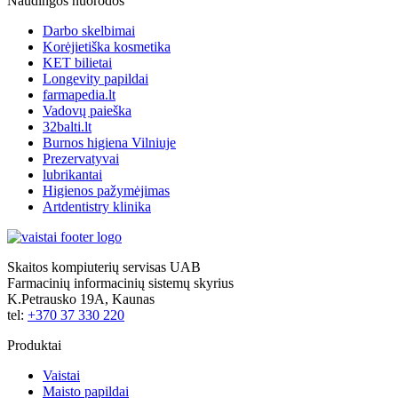
Naudingos nuorodos
Darbo skelbimai
Korėjietiška kosmetika
KET bilietai
Longevity papildai
farmapedia.lt
Vadovų paieška
32balti.lt
Burnos higiena Vilniuje
Prezervatyvai
lubrikantai
Higienos pažymėjimas
Artdentistry klinika
Skaitos kompiuterių servisas UAB
Farmacinių informacinių sistemų skyrius
K.Petrausko 19A, Kaunas
tel:
+370 37 330 220
Produktai
Vaistai
Maisto papildai