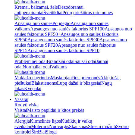
Kremai, balzamai, želė
Dezodorantai,
antiperspirantai
Šveitikliai
Pėdų priežiūros priemonės
Apsauga nuo saulės
Po įdegio
Apsauga nuo saulės
vaikams
Apsaugos nuo saulės faktorius SPF100
Apsaugos nuo
saulės faktorius SPF50+
Apsaugos nuo saulės faktorius
SPF50
Apsaugos nuo saulės faktorius SPF30
Apsaugos nuo
saulės faktorius SPF20
Apsaugos nuo saulės faktorius
SPF15
Apsaugos nuo saulės faktorius SPF10
Probleminei odai
Brandžiai odai
Sausai odai
Jaunai
odai
Normaliai odai
Vaikams
Makiažo pagrindas
Maskuojančios priemonės
Akių tušai,
pieštukai
Blakstienoms
Lūpų dažai ir blizgesiai
Nagų
lakas
Kvepalai
Vasarai
Rodyti viską
Vaistai
Maisto papildai ir kitos prekės
Alergija
Kirmėlinės ligos
Kūdikių ir vaikų
sveikatai
Moterims
Nuovargis
Skausmas
Stresui mažinti
Svorio
kontrolei
Širdžiai
Sloga