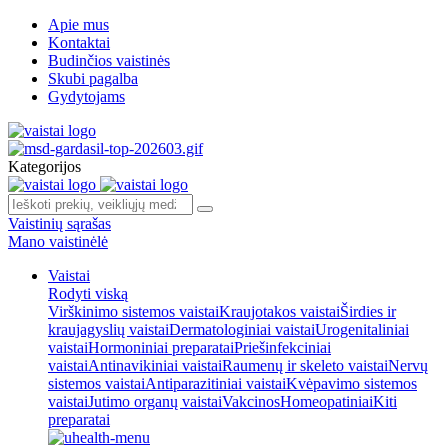
Apie mus
Kontaktai
Budinčios vaistinės
Skubi pagalba
Gydytojams
Kategorijos
Vaistinių sąrašas
Mano vaistinėlė
Vaistai
Rodyti viską
Virškinimo sistemos vaistai
Kraujotakos vaistai
Širdies ir
kraujagyslių vaistai
Dermatologiniai vaistai
Urogenitaliniai
vaistai
Hormoniniai preparatai
Priešinfekciniai
vaistai
Antinavikiniai vaistai
Raumenų ir skeleto vaistai
Nervų
sistemos vaistai
Antiparazitiniai vaistai
Kvėpavimo sistemos
vaistai
Jutimo organų vaistai
Vakcinos
Homeopatiniai
Kiti
preparatai