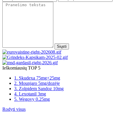
Siųsti
Ieškomiausių TOP 5
1. Skudexa 75mg+25mg
2. Mounjaro 5mg/dozėje
3. Zolpidem Sandoz 10mg
4. Lexotanil 3mg
5. Wegovy 0.25mg
Rodyti visus