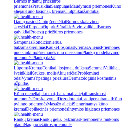
Burnos ir dantų priežiūros
priemonės
Prausikliai
Šampūnas
Maudymosi priemonės
Kūno
aliejai
Kūno losjonai, kremai
Čiulptukai
Žindukai
Dantų pastos
Dantų šepetėliai
Burnos skalavimo
skysčiai
Tarpdančių priežiūrai
Liežuvio valikliai
Burnos
gaivikliai
Protezų priežiūros priemonės
Šampūnas
Kondicionierius,
balzamas
Serumas
Kaukė
Losjonas
Kremas
Aliejus
Priemonės
nuo slinkimo
Priemonės nuo pleiskanų
Plaukų modeliavimo
priemonės
Plaukų dažai
Lūpoms
Kremas
Tonikai, losjonai, dulksna
Serumai
Valikliai,
šveitikliai
Kaukės, molis
Akių sričiai
Probleminei
odai
Vyrams
Ypatinga priežiūra
Dermatologinis kosmetinis
užpildas
Kūno pieneliai, kremai, balzamai, aliejai
Prausimosi
priemonės
Druska voniai
Dezodorantai, antiperspirantai
Kūno
pylingo priemonės
Masažo aliejai
Stangrinantys kūno
kremai
Depiliacinės priemonės
Intymios higienos priemonės
Rankų kremas
Rankų gelis, balzamas
Priemonėms rankoms
plauti
Nagų priežiūros priemonės