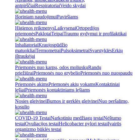
antpirščiai
Respiratoriai
Veido skydai
Išoriniam naudojimui
Paviršiams
Higienos reikmenys
Laikysenai
Ortopedijos
priemonės
Paklotai
Teipai
Traumų gydymui ir profilaktikai
Inhaliatoriai
Kraujospūdžio
matuokliai
Termometrai
Pulsoksimetrai
Svarstyklės
Erkių
ištraukėjai
Priemonės nuo karpų, odos moliuskų
Randų
priežiūrai
Priemonės nuo grybelio
Priemonės nuo nuospaudų
Priemonės akims
Priemonės akių vokams
Kontaktiniai
lęšiai
Priemonės kontaktiniams lęšiams
Nosies gleivinei
Burnos ir gerklės gleivinei
Nuo peršalimo,
kosulio
COVID-19 Testai
Narkotinių medžiagų testai
Nėštumo
testai
Ovuliacijos testai
Helicobacter pylori testai
Įvairūs
organizmo būklės testai