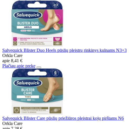
Salvequick Blister Duo Heels pūslių pleistrų rinkinys kulnams N3+3
Orkla Care
apie
8,41 €
Plačiau apie prekę
Salvequick Blister Care pūslių priežiūros pleistrai kojų pirštams N6
Orkla Care
apie
7,28 €