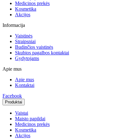
Medicinos prekės
Kosmetika
Akcijos
Informacija
Vaistinės
Straipsniai
Budinčios vaistinės
Skubios pagalbos kontaktai
Gydytojams
Apie mus
Apie mus
Kontaktai
Facebook
Produktai
Vaistai
Maisto papildai
Medicinos prekės
Kosmetika
Akcijos