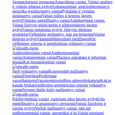
Stomatologiniai preparatai
Antacidiniai vaistai. Vaistai opaligei
ir vidurių pūtimui gydyti
Antispazminiai, anticholinerginiai ir
motoriką reguliuojantys vaistai
Pykinimą ir vėmimą
slopinantys vaistai
Vaistai tulžies ir kepenų ligoms
gydyti
Vidurius paleidžiantys vaistai
Antidiarėjiniai vaistai.
Vaistai žarnyno infekcinėms ir uždegiminėms ligoms
gydyti
Vaistai nutukimui gydyti, išskyrus dietinius
produktus
Virškinimą gerinantys, taip pat fermentai
Vaistai
diabetui gydyti
Vitaminai
Mineralinės medžiagos
Kiti
virškinimo sistemą ir metabolizmą veikiantys vaistai
Antitromboziniai vaistai
Antihemoraginiai
vaistai
Antianeminiai vaistai
Plazmos pakaitalai ir infuziniai
tirpalai
Kiti hematologiniai vaistai
Širdį veikiantys vaistai
Kraujospūdį mažinantys
vaistai
Diuretikai
Periferiniai
vazodilatatoriai
Vazoprotektoriai
Beta adrenoblokatoriai
Kalcio
kanalų blokatoriai
Renino-angiotenzino sistemą veikiantys
vaistai
Serumo lipidų kiekį mažinantys vaistai
Priešgrybeliniai vaistai, vartojami odos ligoms gydyti
Odą
minkštinantys ir apsaugantys preparatai
Vaistai žaizdoms ir
opoms gydyti
Niežulį mažinantys vaistai, taip pat
antihistamininiai vaistai, anestetikai ir kt.
Vaistai psoriazei