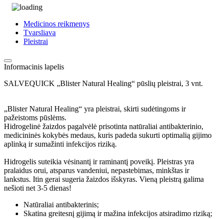
Medicinos reikmenys
Tvarsliava
Pleistrai
Informacinis lapelis
SALVEQUICK „Blister Natural Healing“ pūslių pleistrai, 3 vnt.
„Blister Natural Healing“ yra pleistrai, skirti sudėtingoms ir
pažeistoms pūslėms.
Hidrogelinė žaizdos pagalvėlė prisotinta natūraliai antibakterinio,
medicininės kokybės medaus, kuris padeda sukurti optimalią gijimo
aplinką ir sumažinti infekcijos riziką.
Hidrogelis suteikia vėsinantį ir raminantį poveikį. Pleistras yra
pralaidus orui, atsparus vandeniui, nepastebimas, minkštas ir
lankstus. Itin gerai sugeria žaizdos išskyras. Vieną pleistrą galima
nešioti net 3-5 dienas!
Natūraliai antibakterinis;
Skatina greitesnį gijimą ir mažina infekcijos atsiradimo riziką;