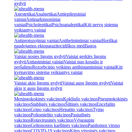
gydyti
Anestetikai
Analgetikai
Antiepilepsiniai
vaistai
Antiparkinsoniniai
vaistai
Psicholeptikai
Psichoanaleptikai
Kiti nervų sistemą
veikiantys vaistai
Antiprotozojiniai vaistai
Antihelmintiniai vaistai
Išoriškai
naudojamos ektoparazitocidiškos medžiagos
Vaistai nosies ligoms gydyti
Vaistai gerklės ligoms
gydyti
Antiastminiai vaistai
Vaistai nuo kosulio ir
peršalimo
Rezorbcinio veikimo antihistamininiai vaistai
Kiti
kvėpavimo sistemą veikiantys vaistai
Vaistai akių ligoms gydyti
Vaistai ausų ligoms gydyti
Vaistai
akių ir ausų ligoms gydyti
Meningokokinės vakcinos
Kokliušo vakcinos
Pneumokokinės
vakcinos
Stabligės vakcinos
Šiltinės vakcinos
Encefalito
vakcinos
Gripo vakcinos
Hepatito vakcinos
Tymų
vakcinos
Poliomielito vakcinos
Pasiutligės
vakcinos
Rotavirusinės vakcinos
Vėjaraupių
vakcinos
Geltonosios karštinės vakcinos
Papilomos viruso
vakcinos
COVID-19 vakcinos
Kitos virusinės vakcinos