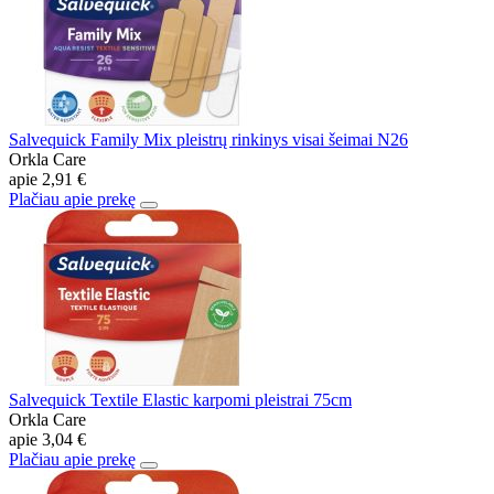
Salvequick Family Mix pleistrų rinkinys visai šeimai N26
Orkla Care
apie
2,91 €
Plačiau apie prekę
Salvequick Textile Elastic karpomi pleistrai 75cm
Orkla Care
apie
3,04 €
Plačiau apie prekę