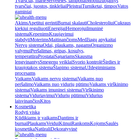
Tvarsčiai, marlė
Servetėlės, tamponai
Mobilizuojantys
tvarsčiai, juostos, tinkleliai
Pleistrai
Turniketai, timpos
Vatos
gaminiai
Akims
Apetitui gerinti
Burnai skalauti
Cholesteroliui
Cukraus
kiekiui reguliuoti
Energijai
Hemorojui
Imuninė
sistema
Kepenims
Kraujavimui
stabdyti
Moterims
Maitinančioms
Medžiagų apykaitai
Nervų sistema
Odai, plaukams, nagams
Organizmo
valymui
Peršalimas, gripas, kosulys,
temperatūra
Prostatai
Sąnariams
Skausmą
lengvinantys
Smegenų veiklai
Svorio kontrolė
Širdies ir
kraujotakos sistema
Šlapimo sistema
Uždegiminiams
procesams
Vaikams
Vaikams nervų sistemai
Vaikams nuo
peršalimo
Vaikams nuo vidurių pūtimo
Vaikams virškinimo
sistemai
Vaikams imuninei sistemai
Virškinimo
sistema
Viduriavimui
Vidurių pūtimui
Vidurius
laisvinančios
Kitos
Kosmetika
Rodyti viską
Kūdikiams ir vaikams
Dantims ir
burnai
Plaukams
Veidui
Kūnui
Rankoms
Kojoms
Saulės
kosmetika
Natūrali
Dekoratyvinė