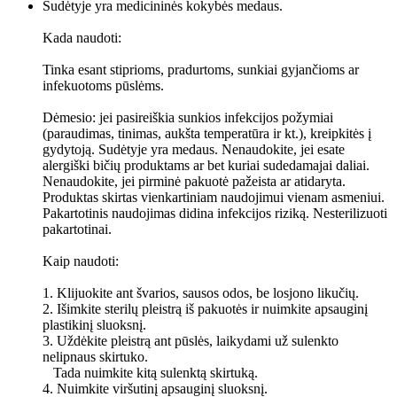
Sudėtyje yra medicininės kokybės medaus.
Kada naudoti:
Tinka esant stiprioms, pradurtoms, sunkiai gyjančioms ar
infekuotoms pūslėms.
Dėmesio: jei pasireiškia sunkios infekcijos požymiai
(paraudimas, tinimas, aukšta temperatūra ir kt.), kreipkitės į
gydytoją. Sudėtyje yra medaus. Nenaudokite, jei esate
alergiški bičių produktams ar bet kuriai sudedamajai daliai.
Nenaudokite, jei pirminė pakuotė pažeista ar atidaryta.
Produktas skirtas vienkartiniam naudojimui vienam asmeniui.
Pakartotinis naudojimas didina infekcijos riziką. Nesterilizuoti
pakartotinai.
Kaip naudoti:
1. Klijuokite ant švarios, sausos odos, be losjono likučių.
2. Išimkite sterilų pleistrą iš pakuotės ir nuimkite apsauginį
plastikinį sluoksnį.
3. Uždėkite pleistrą ant pūslės, laikydami už sulenkto
nelipnaus skirtuko.
Tada nuimkite kitą sulenktą skirtuką.
4. Nuimkite viršutinį apsauginį sluoksnį.