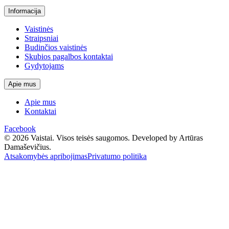
Informacija
Vaistinės
Straipsniai
Budinčios vaistinės
Skubios pagalbos kontaktai
Gydytojams
Apie mus
Apie mus
Kontaktai
Facebook
© 2026 Vaistai. Visos teisės saugomos.
Developed by Artūras
Damaševičius.
Atsakomybės apribojimas
Privatumo politika