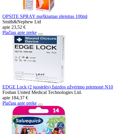
OPSITE SPRAY purškiamas pleistras 100ml
Smith&Nephew Ltd
apie
23,52 €
Plačiau apie prekę
EDGE Lock (2 juostelės) žaizdos užvėrimo priemonė N10
Foshan United Medical Technologies Ltd.
apie
184,37 €
Plačiau apie prekę