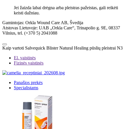
Jei žaizda labai drėgna arba pleistras pažeistas, gali reikėti
keisti dažniau.
Gamintojas: Orkla Wound Care AB, Švedija
Atstovas Lietuvoje: UAB „Orkla Care“, Trinapolio g. 9E, 08337
Vilnius, tel. (+370 5) 2041088
Kaip vartoti Salvequick Blister Natural Healing pūslių pleistrai N3
El. vaistinės
Fizinės vaistinės
Panašios prekės
Specialistams