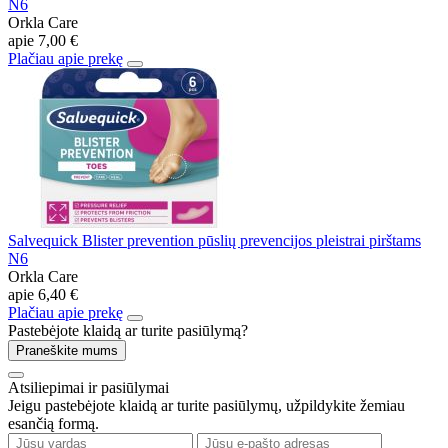
N6
Orkla Care
apie
7,00 €
Plačiau apie prekę
Salvequick Blister prevention pūslių prevencijos pleistrai pirštams
N6
Orkla Care
apie
6,40 €
Plačiau apie prekę
Pastebėjote klaidą ar turite pasiūlymą?
Praneškite mums
Atsiliepimai ir pasiūlymai
Jeigu pastebėjote klaidą ar turite pasiūlymų, užpildykite žemiau
esančią formą.