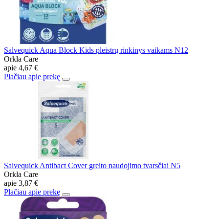
Salvequick Aqua Block Kids pleistrų rinkinys vaikams N12
Orkla Care
apie
4,67 €
Plačiau apie prekę
Salvequick Antibact Cover greito naudojimo tvarsčiai N5
Orkla Care
apie
3,87 €
Plačiau apie prekę