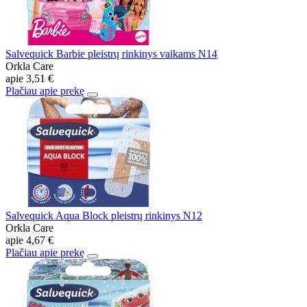
Salvequick Barbie pleistrų rinkinys vaikams N14
Orkla Care
apie
3,51 €
Plačiau apie prekę
Salvequick Aqua Block pleistrų rinkinys N12
Orkla Care
apie
4,67 €
Plačiau apie prekę