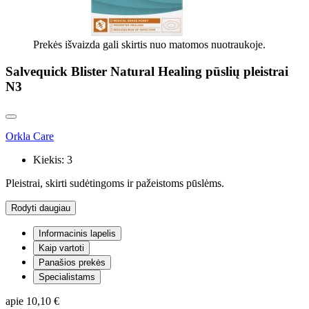
Prekės išvaizda gali skirtis nuo matomos nuotraukoje.
Salvequick Blister Natural Healing pūslių pleistrai
N3
Orkla Care
Kiekis:
3
Pleistrai, skirti sudėtingoms ir pažeistoms pūslėms.
Rodyti daugiau
Informacinis lapelis
Kaip vartoti
Panašios prekės
Specialistams
apie
10,10 €