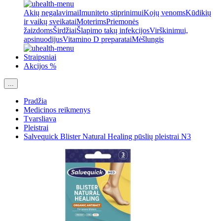
Akių negalavimai
Imuniteto stiprinimui
Kojų venoms
Kūdikių
ir vaikų sveikatai
Moterims
Priemonės
žaizdoms
Širdžiai
Šlapimo takų infekcijos
Virškinimui,
apsinuodijus
Vitamino D preparatai
Mėšlungis
Straipsniai
Akcijos %
...
Pradžia
Medicinos reikmenys
Tvarsliava
Pleistrai
Salvequick Blister Natural Healing pūslių pleistrai N3