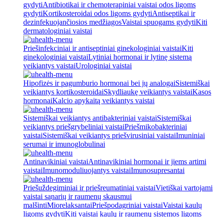
gydyti
Antibiotikai ir chemoterapiniai vaistai odos ligoms
gydyti
Kortikosteroidai odos ligoms gydyti
Antiseptikai ir
dezinfekuojančiosios medžiagos
Vaistai spuogams gydyti
Kiti
dermatologiniai vaistai
Priešinfekciniai ir antiseptiniai ginekologiniai vaistai
Kiti
ginekologiniai vaistai
Lytiniai hormonai ir lytinę sistemą
veikiantys vaistai
Urologiniai vaistai
Hipofizės ir pagumburio hormonai bei jų analogai
Sistemiškai
veikiantys kortikosteroidai
Skydliaukę veikiantys vaistai
Kasos
hormonai
Kalcio apykaitą veikiantys vaistai
Sistemiškai veikiantys antibakteriniai vaistai
Sistemiškai
veikiantys priešgrybeliniai vaistai
Priešmikobakteriniai
vaistai
Sistemiškai veikiantys priešvirusiniai vaistai
Imuniniai
serumai ir imunoglobulinai
Antinavikiniai vaistai
Antinavikiniai hormonai ir jiems artimi
vaistai
Imunomoduliuojantys vaistai
Imunosupresantai
Priešuždegiminiai ir priešreumatiniai vaistai
Vietiškai vartojami
vaistai sąnarių ir raumenų skausmui
malšinti
Miorelaksantai
Priešpodagriniai vaistai
Vaistai kaulų
ligoms gydyti
Kiti vaistai kaulų ir raumenų sistemos ligoms