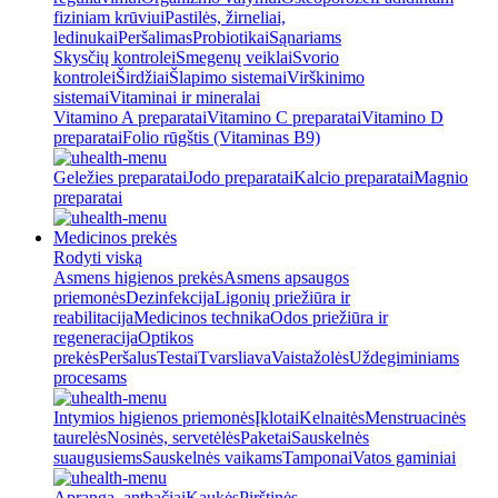
fiziniam krūviui
Pastilės, žirneliai,
ledinukai
Peršalimas
Probiotikai
Sąnariams
Skysčių kontrolei
Smegenų veiklai
Svorio
kontrolei
Širdžiai
Šlapimo sistemai
Virškinimo
sistemai
Vitaminai ir mineralai
Vitamino A preparatai
Vitamino C preparatai
Vitamino D
preparatai
Folio rūgštis (Vitaminas B9)
Geležies preparatai
Jodo preparatai
Kalcio preparatai
Magnio
preparatai
Medicinos prekės
Rodyti viską
Asmens higienos prekės
Asmens apsaugos
priemonės
Dezinfekcija
Ligonių priežiūra ir
reabilitacija
Medicinos technika
Odos priežiūra ir
regeneracija
Optikos
prekės
Peršalus
Testai
Tvarsliava
Vaistažolės
Uždegiminiams
procesams
Intymios higienos priemonės
Įklotai
Kelnaitės
Menstruacinės
taurelės
Nosinės, servetėlės
Paketai
Sauskelnės
suaugusiems
Sauskelnės vaikams
Tamponai
Vatos gaminiai
Apranga, antbačiai
Kaukės
Pirštinės,