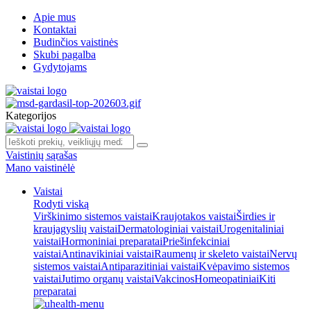
Apie mus
Kontaktai
Budinčios vaistinės
Skubi pagalba
Gydytojams
Kategorijos
Vaistinių sąrašas
Mano vaistinėlė
Vaistai
Rodyti viską
Virškinimo sistemos vaistai
Kraujotakos vaistai
Širdies ir
kraujagyslių vaistai
Dermatologiniai vaistai
Urogenitaliniai
vaistai
Hormoniniai preparatai
Priešinfekciniai
vaistai
Antinavikiniai vaistai
Raumenų ir skeleto vaistai
Nervų
sistemos vaistai
Antiparazitiniai vaistai
Kvėpavimo sistemos
vaistai
Jutimo organų vaistai
Vakcinos
Homeopatiniai
Kiti
preparatai