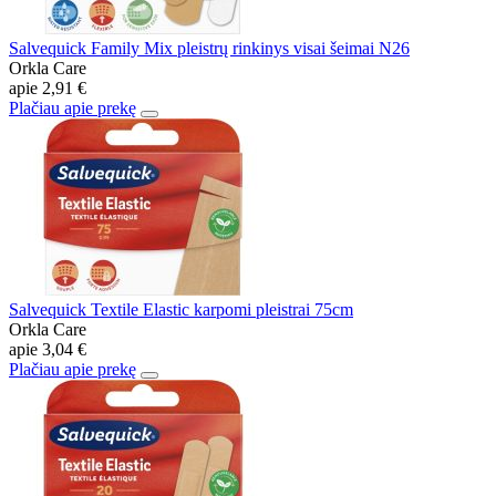
Salvequick Family Mix pleistrų rinkinys visai šeimai N26
Orkla Care
apie
2,91 €
Plačiau apie prekę
Salvequick Textile Elastic karpomi pleistrai 75cm
Orkla Care
apie
3,04 €
Plačiau apie prekę