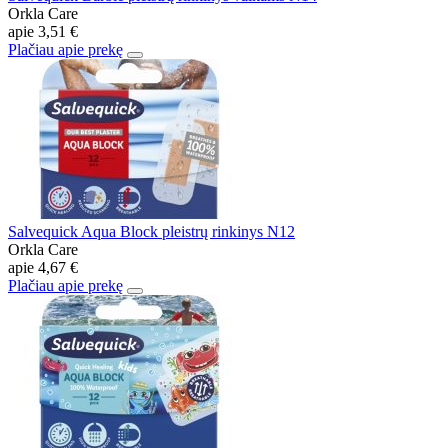
Orkla Care
apie
3,51 €
Plačiau apie prekę
Salvequick Aqua Block pleistrų rinkinys N12
Orkla Care
apie
4,67 €
Plačiau apie prekę