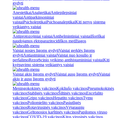
gydyti
Anestetikai
Analgetikai
Antiepilepsiniai
vaistai
Antiparkinsoniniai
vaistai
Psicholeptikai
Psichoanaleptikai
Kiti nervų sistemą
veikiantys vaistai
Antiprotozojiniai vaistai
Antihelmintiniai vaistai
Išoriškai
naudojamos ektoparazitocidiškos medžiagos
Vaistai nosies ligoms gydyti
Vaistai gerklės ligoms
gydyti
Antiastminiai vaistai
Vaistai nuo kosulio ir
peršalimo
Rezorbcinio veikimo antihistamininiai vaistai
Kiti
kvėpavimo sistemą veikiantys vaistai
Vaistai akių ligoms gydyti
Vaistai ausų ligoms gydyti
Vaistai
akių ir ausų ligoms gydyti
Meningokokinės vakcinos
Kokliušo vakcinos
Pneumokokinės
vakcinos
Stabligės vakcinos
Šiltinės vakcinos
Encefalito
vakcinos
Gripo vakcinos
Hepatito vakcinos
Tymų
vakcinos
Poliomielito vakcinos
Pasiutligės
vakcinos
Rotavirusinės vakcinos
Vėjaraupių
vakcinos
Geltonosios karštinės vakcinos
Papilomos viruso
vakcinos
COVID-19 vakcinos
Kitos virusinės vakcinos