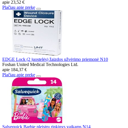
apie
23,52 €
Plačiau apie prekę
EDGE Lock (2 juostelės) žaizdos užvėrimo priemonė N10
Foshan United Medical Technologies Ltd.
apie
184,37 €
Plačiau apie prekę
Salvequick Barbie pleistrų rinkinys vaikams N14