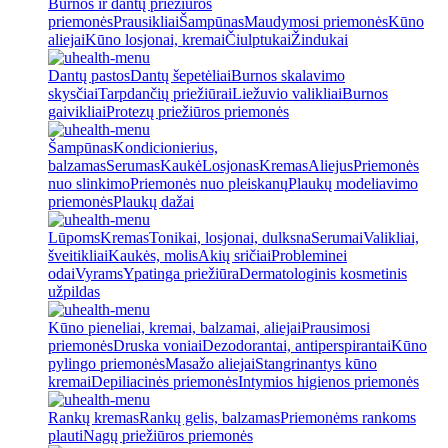
Burnos ir dantų priežiūros
priemonės
Prausikliai
Šampūnas
Maudymosi priemonės
Kūno
aliejai
Kūno losjonai, kremai
Čiulptukai
Žindukai
Dantų pastos
Dantų šepetėliai
Burnos skalavimo
skysčiai
Tarpdančių priežiūrai
Liežuvio valikliai
Burnos
gaivikliai
Protezų priežiūros priemonės
Šampūnas
Kondicionierius,
balzamas
Serumas
Kaukė
Losjonas
Kremas
Aliejus
Priemonės
nuo slinkimo
Priemonės nuo pleiskanų
Plaukų modeliavimo
priemonės
Plaukų dažai
Lūpoms
Kremas
Tonikai, losjonai, dulksna
Serumai
Valikliai,
šveitikliai
Kaukės, molis
Akių sričiai
Probleminei
odai
Vyrams
Ypatinga priežiūra
Dermatologinis kosmetinis
užpildas
Kūno pieneliai, kremai, balzamai, aliejai
Prausimosi
priemonės
Druska voniai
Dezodorantai, antiperspirantai
Kūno
pylingo priemonės
Masažo aliejai
Stangrinantys kūno
kremai
Depiliacinės priemonės
Intymios higienos priemonės
Rankų kremas
Rankų gelis, balzamas
Priemonėms rankoms
plauti
Nagų priežiūros priemonės