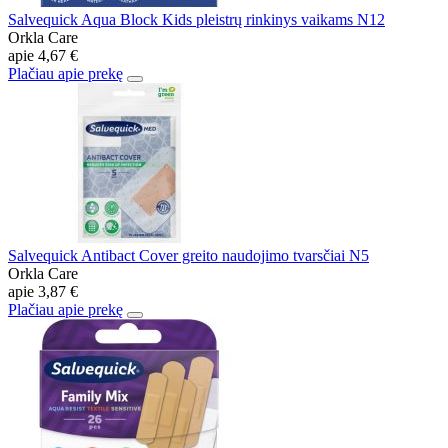
Salvequick Aqua Block Kids pleistrų rinkinys vaikams N12
Orkla Care
apie
4,67 €
Plačiau apie prekę
Salvequick Antibact Cover greito naudojimo tvarsčiai N5
Orkla Care
apie
3,87 €
Plačiau apie prekę