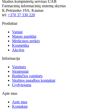
Skaitos kompiuterių servisas UAB
Farmacinių informacinių sistemų skyrius
K.Petrausko 19A, Kaunas
tel:
+370 37 330 220
Produktai
Vaistai
Maisto papildai
Medicinos prekės
Kosmetika
Akcijos
Informacija
Vaistinės
Straipsniai
Budinčios vaistinės
Skubios pagalbos kontaktai
Gydytojams
Apie mus
Apie mus
Kontaktai