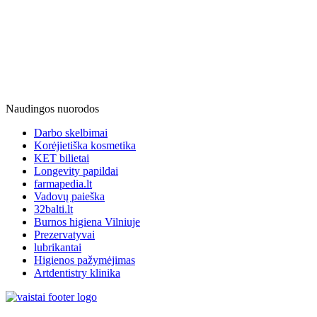
Naudingos nuorodos
Darbo skelbimai
Korėjietiška kosmetika
KET bilietai
Longevity papildai
farmapedia.lt
Vadovų paieška
32balti.lt
Burnos higiena Vilniuje
Prezervatyvai
lubrikantai
Higienos pažymėjimas
Artdentistry klinika