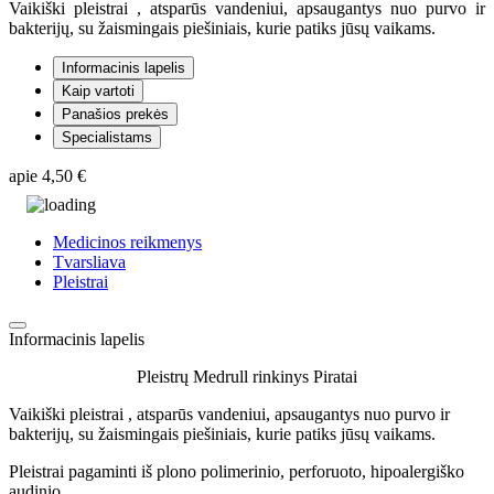
Vaikiški pleistrai , atsparūs vandeniui, apsaugantys nuo purvo ir
bakterijų, su žaismingais piešiniais, kurie patiks jūsų vaikams.
Informacinis lapelis
Kaip vartoti
Panašios prekės
Specialistams
apie
4,50 €
Medicinos reikmenys
Tvarsliava
Pleistrai
Informacinis lapelis
Pleistrų Medrull rinkinys Piratai
Vaikiški pleistrai , atsparūs vandeniui, apsaugantys nuo purvo ir
bakterijų, su žaismingais piešiniais, kurie patiks jūsų vaikams.
Pleistrai pagaminti iš plono polimerinio, perforuoto, hipoalergiško
audinio.