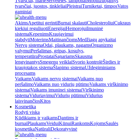
Tvarsčiai, marlė
Servetėlės, tamponai
Mobilizuojantys
tvarsčiai, juostos, tinkleliai
Pleistrai
Turniketai, timpos
Vatos
gaminiai
Akims
Apetitui gerinti
Burnai skalauti
Cholesteroliui
Cukraus
kiekiui reguliuoti
Energijai
Hemorojui
Imuninė
sistema
Kepenims
Kraujavimui
stabdyti
Moterims
Maitinančioms
Medžiagų apykaitai
Nervų sistema
Odai, plaukams, nagams
Organizmo
valymui
Peršalimas, gripas, kosulys,
temperatūra
Prostatai
Sąnariams
Skausmą
lengvinantys
Smegenų veiklai
Svorio kontrolė
Širdies ir
kraujotakos sistema
Šlapimo sistema
Uždegiminiams
procesams
Vaikams
Vaikams nervų sistemai
Vaikams nuo
peršalimo
Vaikams nuo vidurių pūtimo
Vaikams virškinimo
sistemai
Vaikams imuninei sistemai
Virškinimo
sistema
Viduriavimui
Vidurių pūtimui
Vidurius
laisvinančios
Kitos
Kosmetika
Rodyti viską
Kūdikiams ir vaikams
Dantims ir
burnai
Plaukams
Veidui
Kūnui
Rankoms
Kojoms
Saulės
kosmetika
Natūrali
Dekoratyvinė