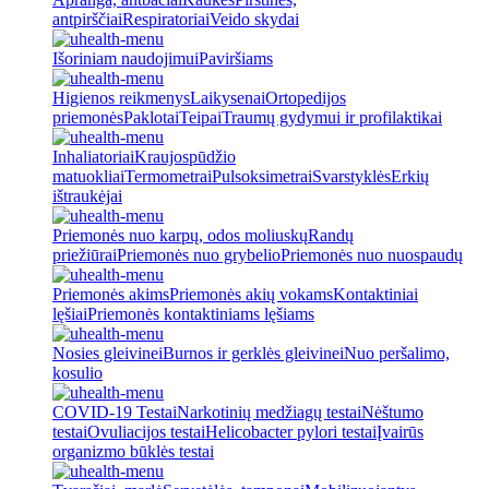
antpirščiai
Respiratoriai
Veido skydai
Išoriniam naudojimui
Paviršiams
Higienos reikmenys
Laikysenai
Ortopedijos
priemonės
Paklotai
Teipai
Traumų gydymui ir profilaktikai
Inhaliatoriai
Kraujospūdžio
matuokliai
Termometrai
Pulsoksimetrai
Svarstyklės
Erkių
ištraukėjai
Priemonės nuo karpų, odos moliuskų
Randų
priežiūrai
Priemonės nuo grybelio
Priemonės nuo nuospaudų
Priemonės akims
Priemonės akių vokams
Kontaktiniai
lęšiai
Priemonės kontaktiniams lęšiams
Nosies gleivinei
Burnos ir gerklės gleivinei
Nuo peršalimo,
kosulio
COVID-19 Testai
Narkotinių medžiagų testai
Nėštumo
testai
Ovuliacijos testai
Helicobacter pylori testai
Įvairūs
organizmo būklės testai