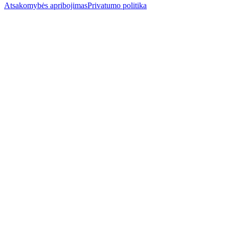
Atsakomybės apribojimas
Privatumo politika