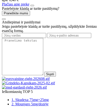
Plačiau apie prekę
Pastebėjote klaidą ar turite pasiūlymą?
Praneškite mums
Atsiliepimai ir pasiūlymai
Jeigu pastebėjote klaidą ar turite pasiūlymų, užpildykite žemiau
esančią formą.
Siųsti
Ieškomiausių TOP 5
1. Skudexa 75mg+25mg
2. Mounjaro 5mg/dozėje