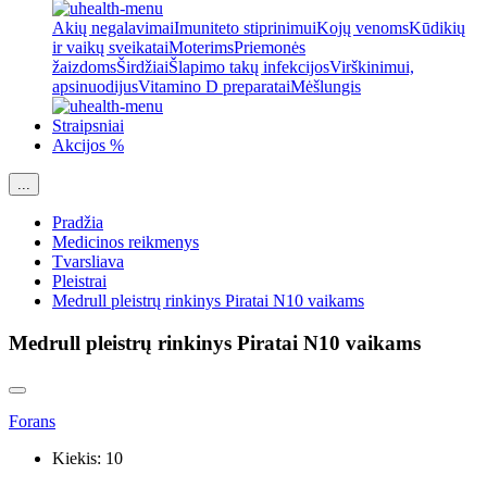
Akių negalavimai
Imuniteto stiprinimui
Kojų venoms
Kūdikių
ir vaikų sveikatai
Moterims
Priemonės
žaizdoms
Širdžiai
Šlapimo takų infekcijos
Virškinimui,
apsinuodijus
Vitamino D preparatai
Mėšlungis
Straipsniai
Akcijos %
...
Pradžia
Medicinos reikmenys
Tvarsliava
Pleistrai
Medrull pleistrų rinkinys Piratai N10 vaikams
Medrull pleistrų rinkinys Piratai N10 vaikams
Forans
Kiekis:
10