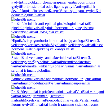
gydyti
Antibiotikai ir chemoterapiniai vaistai odos ligoms
gydyti
Kortikosteroidai odos ligoms gydyti
Antiseptikai ir
dezinfekuojančiosios medžiagos
Vaistai spuogams gydyti
Kiti
dermatologiniai vaistai
Priešinfekciniai ir antiseptiniai ginekologiniai vaistai
Kiti
ginekologiniai vaistai
Lytiniai hormonai ir lytinę sistemą
veikiantys vaistai
Urologiniai vaistai
Hipofizės ir pagumburio hormonai bei jų analogai
Sistemiškai
veikiantys kortikosteroidai
Skydliaukę veikiantys vaistai
Kasos
hormonai
Kalcio apykaitą veikiantys vaistai
Sistemiškai veikiantys antibakteriniai vaistai
Sistemiškai
veikiantys priešgrybeliniai vaistai
Priešmikobakteriniai
vaistai
Sistemiškai veikiantys priešvirusiniai vaistai
Imuniniai
serumai ir imunoglobulinai
Antinavikiniai vaistai
Antinavikiniai hormonai ir jiems artimi
vaistai
Imunomoduliuojantys vaistai
Imunosupresantai
Priešuždegiminiai ir priešreumatiniai vaistai
Vietiškai vartojami
vaistai sąnarių ir raumenų skausmui
malšinti
Miorelaksantai
Priešpodagriniai vaistai
Vaistai kaulų
ligoms gydyti
Kiti vaistai kaulų ir raumenų sistemos ligoms