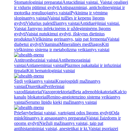
Stomatologiniai preparatai
Antacidiniai vaistai. Vaistai opaligei
ir vidurių pūtimui gydyti
Antispazminiai, anticholinerginiai ir
motoriką reguliuojantys vaistai
Pykinimą ir vėmimą
slopinantys vaistai
Vaistai tulžies ir kepenų ligoms
gydyti
Vidurius paleidžiantys vaistai
Antidiarėjiniai vaistai.
Vaistai žarnyno infekcinėms ir uždegiminėms ligoms
gydyti
Vaistai nutukimui gydyti, išskyrus dietinius
produktus
Virškinimą gerinantys, taip pat fermentai
Vaistai
diabetui gydyti
Vitaminai
Mineralinės medžiagos
Kiti
virškinimo sistemą ir metabolizmą veikiantys vaistai
Antitromboziniai vaistai
Antihemoraginiai
vaistai
Antianeminiai vaistai
Plazmos pakaitalai ir infuziniai
tirpalai
Kiti hematologiniai vaistai
Širdį veikiantys vaistai
Kraujospūdį mažinantys
vaistai
Diuretikai
Periferiniai
vazodilatatoriai
Vazoprotektoriai
Beta adrenoblokatoriai
Kalcio
kanalų blokatoriai
Renino-angiotenzino sistemą veikiantys
vaistai
Serumo lipidų kiekį mažinantys vaistai
Priešgrybeliniai vaistai, vartojami odos ligoms gydyti
Odą
minkštinantys ir apsaugantys preparatai
Vaistai žaizdoms ir
opoms gydyti
Niežulį mažinantys vaistai, taip pat
antihistamininiai vaistai, anestetikai ir kt.
Vaistai psoriazei