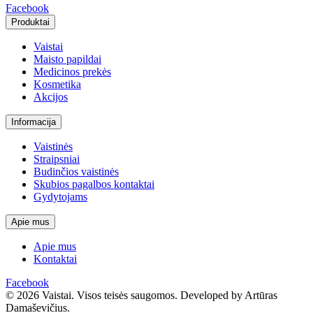
Facebook
Produktai
Vaistai
Maisto papildai
Medicinos prekės
Kosmetika
Akcijos
Informacija
Vaistinės
Straipsniai
Budinčios vaistinės
Skubios pagalbos kontaktai
Gydytojams
Apie mus
Apie mus
Kontaktai
Facebook
© 2026 Vaistai. Visos teisės saugomos.
Developed by Artūras
Damaševičius.