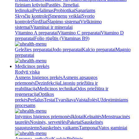
fiziniam krūviui
Pastilės, žirneliai,
ledinukai
Peršalimas
Probiotikai
Sąnariams
Skysčių kontrolei
Smegenų veiklai
Svorio
kontrolei
Širdžiai
Šlapimo sistemai
Virškinimo
sistemai
Vitaminai ir mineralai
Vitamino A preparatai
Vitamino C preparatai
Vitamino D
preparatai
Folio rūgštis (Vitaminas B9)
Geležies preparatai
Jodo preparatai
Kalcio preparatai
Magnio
preparatai
Medicinos prekės
Rodyti viską
Asmens higienos prekės
Asmens apsaugos
priemonės
Dezinfekcija
Ligonių priežiūra ir
reabilitacija
Medicinos technika
Odos priežiūra ir
regeneracija
Optikos
prekės
Peršalus
Testai
Tvarsliava
Vaistažolės
Uždegiminiams
procesams
Intymios higienos priemonės
Įklotai
Kelnaitės
Menstruacinės
taurelės
Nosinės, servetėlės
Paketai
Sauskelnės
suaugusiems
Sauskelnės vaikams
Tamponai
Vatos gaminiai
Apranga, antbačiai
Kaukės
Pirštinės,