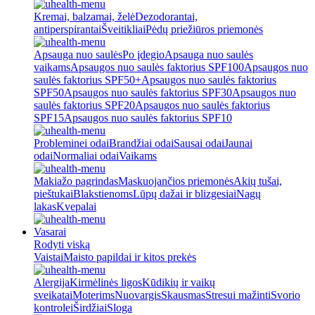
Kremai, balzamai, želė
Dezodorantai,
antiperspirantai
Šveitikliai
Pėdų priežiūros priemonės
Apsauga nuo saulės
Po įdegio
Apsauga nuo saulės
vaikams
Apsaugos nuo saulės faktorius SPF100
Apsaugos nuo
saulės faktorius SPF50+
Apsaugos nuo saulės faktorius
SPF50
Apsaugos nuo saulės faktorius SPF30
Apsaugos nuo
saulės faktorius SPF20
Apsaugos nuo saulės faktorius
SPF15
Apsaugos nuo saulės faktorius SPF10
Probleminei odai
Brandžiai odai
Sausai odai
Jaunai
odai
Normaliai odai
Vaikams
Makiažo pagrindas
Maskuojančios priemonės
Akių tušai,
pieštukai
Blakstienoms
Lūpų dažai ir blizgesiai
Nagų
lakas
Kvepalai
Vasarai
Rodyti viską
Vaistai
Maisto papildai ir kitos prekės
Alergija
Kirmėlinės ligos
Kūdikių ir vaikų
sveikatai
Moterims
Nuovargis
Skausmas
Stresui mažinti
Svorio
kontrolei
Širdžiai
Sloga