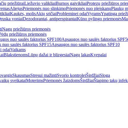
čių priežiūrai
Liežuvio valikliai
Burnos gaivikliai
Protezų priežiūros pri
remas
Aliejus
Priemonės nuo slinkimo
Priemonės nuo pleiskanų
Plaukų m
tikliai
Kaukės, molis
Akių sričiai
Probleminei odai
Vyrams
Ypatinga priež
ruska voniai
Dezodorantai, antiperspirantai
Kūno pylingo priemonės
Mas
i
Nagų priežiūros priemonės
Pėdų priežiūros priemonės
ugos nuo saulės faktorius SPF100
Apsaugos nuo saulės faktorius SPF
 nuo saulės faktorius SPF15
Apsaugos nuo saulės faktorius SPF10
i odai
Vaikams
kai
Blakstienoms
Lūpų dažai ir blizgesiai
Nagų lakas
Kvepalai
vargis
Skausmas
Stresui mažinti
Svorio kontrolei
Širdžiai
Sloga
vaikų sveikatai
Moterims
Priemonės žaizdoms
Širdžiai
Šlapimo takų infek