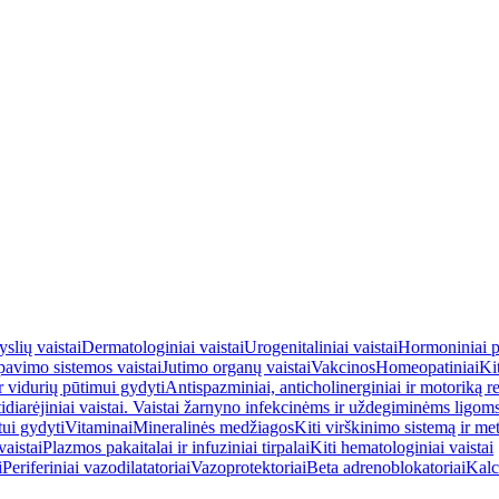
yslių vaistai
Dermatologiniai vaistai
Urogenitaliniai vaistai
Hormoniniai p
avimo sistemos vaistai
Jutimo organų vaistai
Vakcinos
Homeopatiniai
Kit
ir vidurių pūtimui gydyti
Antispazminiai, anticholinerginiai ir motoriką re
idiarėjiniai vaistai. Vaistai žarnyno infekcinėms ir uždegiminėms ligom
tui gydyti
Vitaminai
Mineralinės medžiagos
Kiti virškinimo sistemą ir me
aistai
Plazmos pakaitalai ir infuziniai tirpalai
Kiti hematologiniai vaistai
i
Periferiniai vazodilatatoriai
Vazoprotektoriai
Beta adrenoblokatoriai
Kalc