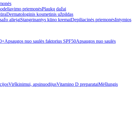
emonės
odeliavimo priemonės
Plaukų dažai
iūra
Dermatologinis kosmetinis užpildas
ažo aliejai
Stangrinantys kūno kremai
Depiliacinės priemonės
Intymios
50+
Apsaugos nuo saulės faktorius SPF50
Apsaugos nuo saulės
cijos
Virškinimui, apsinuodijus
Vitamino D preparatai
Mėšlungis