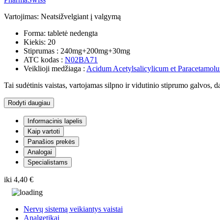
Vartojimas:
Neatsižvelgiant į valgymą
Forma:
tabletė nedengta
Kiekis:
20
Stiprumas :
240mg+200mg+30mg
ATC kodas :
N02BA71
Veiklioji medžiaga :
Acidum Acetylsalicylicum et Paracetamol
Tai sudėtinis vaistas, vartojamas silpno ir vidutinio stiprumo galvos
Rodyti daugiau
Informacinis lapelis
Kaip vartoti
Panašios prekės
Analogai
Specialistams
iki
4,40 €
Nervų sistemą veikiantys vaistai
Analgetikai