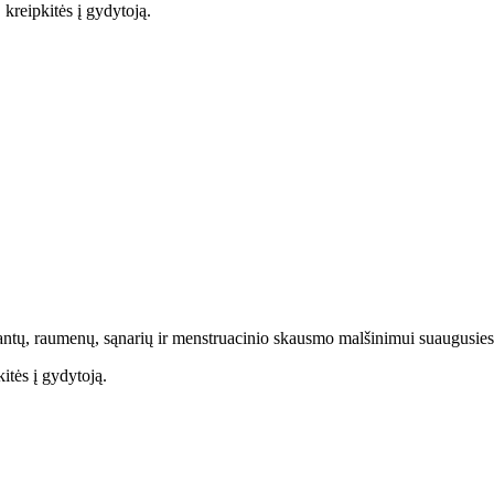
 kreipkitės į gydytoją.
, dantų, raumenų, sąnarių ir menstruacinio skausmo malšinimui suaugusi
itės į gydytoją.