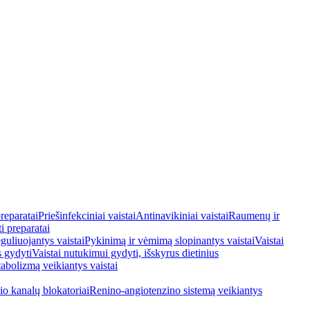
reparatai
Priešinfekciniai vaistai
Antinavikiniai vaistai
Raumenų ir
i preparatai
guliuojantys vaistai
Pykinimą ir vėmimą slopinantys vaistai
Vaistai
s gydyti
Vaistai nutukimui gydyti, išskyrus dietinius
tabolizmą veikiantys vaistai
io kanalų blokatoriai
Renino-angiotenzino sistemą veikiantys