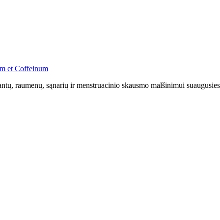
um et Coffeinum
, dantų, raumenų, sąnarių ir menstruacinio skausmo malšinimui suaugusi