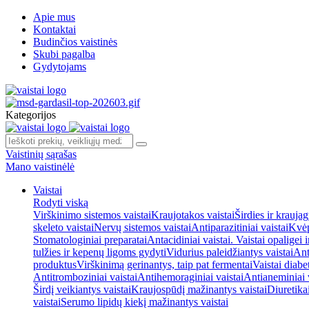
Apie mus
Kontaktai
Budinčios vaistinės
Skubi pagalba
Gydytojams
Kategorijos
Vaistinių sąrašas
Mano vaistinėlė
Vaistai
Rodyti viską
Virškinimo sistemos vaistai
Kraujotakos vaistai
Širdies ir kraujag
skeleto vaistai
Nervų sistemos vaistai
Antiparazitiniai vaistai
Kvėp
Stomatologiniai preparatai
Antacidiniai vaistai. Vaistai opaligei 
tulžies ir kepenų ligoms gydyti
Vidurius paleidžiantys vaistai
Ant
produktus
Virškinimą gerinantys, taip pat fermentai
Vaistai diabe
Antitromboziniai vaistai
Antihemoraginiai vaistai
Antianeminiai v
Širdį veikiantys vaistai
Kraujospūdį mažinantys vaistai
Diuretika
vaistai
Serumo lipidų kiekį mažinantys vaistai