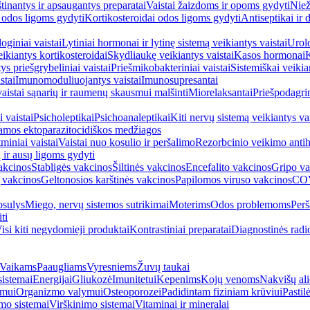
inantys ir apsaugantys preparatai
Vaistai žaizdoms ir opoms gydyti
Niež
i odos ligoms gydyti
Kortikosteroidai odos ligoms gydyti
Antiseptikai ir
oginiai vaistai
Lytiniai hormonai ir lytinę sistemą veikiantys vaistai
Urolo
eikiantys kortikosteroidai
Skydliaukę veikiantys vaistai
Kasos hormonai
K
ys priešgrybeliniai vaistai
Priešmikobakteriniai vaistai
Sistemiškai veikian
stai
Imunomoduliuojantys vaistai
Imunosupresantai
vaistai sąnarių ir raumenų skausmui malšinti
Miorelaksantai
Priešpodagrin
 vaistai
Psicholeptikai
Psichoanaleptikai
Kiti nervų sistemą veikiantys vai
jamos ektoparazitocidiškos medžiagos
miniai vaistai
Vaistai nuo kosulio ir peršalimo
Rezorbcinio veikimo antihi
ų ir ausų ligoms gydyti
akcinos
Stabligės vakcinos
Šiltinės vakcinos
Encefalito vakcinos
Gripo va
 vakcinos
Geltonosios karštinės vakcinos
Papilomos viruso vakcinos
COV
sulys
Miego, nervų sistemos sutrikimai
Moterims
Odos problemoms
Perš
ti
isi kiti negydomieji produktai
Kontrastiniai preparatai
Diagnostinės radi
Vaikams
Paaugliams
Vyresniems
Žuvų taukai
sistemai
Energijai
Gliukozė
Imunitetui
Kepenims
Kojų venoms
Nakvišų ali
imui
Organizmo valymui
Osteoporozei
Padidintam fiziniam krūviui
Pastilė
mo sistemai
Virškinimo sistemai
Vitaminai ir mineralai