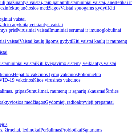
ulį mažinantys vaistai, taip pat antihistamininiai vaistai, anestetikai ir
 dezinfekuojančiosios medžiagos
Vaistai spuogams gydyti
Kiti
giniai vaistai
alcio apykaitą veikiantys vaistai
tys priešvirusiniai vaistai
Imuniniai serumai ir imunoglobulinai
iai vaistai
Vaistai kaulų ligoms gydyti
Kiti vaistai kaulų ir raumenų
stai
stamininiai vaistai
Kiti kvėpavimo sistemą veikiantys vaistai
kcinos
Hepatito vakcinos
Tymų vakcinos
Poliomielito
ID-19 vakcinos
Kitos virusinės vakcinos
alimas, gripas
Sumušimai, raumenų ir sąnarių skausmai
Širdies
oaktyviosios medžiagos
Gydomieji radioaktyvieji preparatai
ejus
s, žirneliai, ledinukai
Peršalimas
Probiotikai
Sąnariams