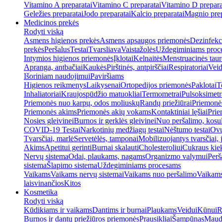
Vitamino A preparatai
Vitamino C preparatai
Vitamino D prepara
Geležies preparatai
Jodo preparatai
Kalcio preparatai
Magnio prep
Medicinos prekės
Rodyti viską
Asmens higienos prekės
Asmens apsaugos priemonės
Dezinfekc
prekės
Peršalus
Testai
Tvarsliava
Vaistažolės
Uždegiminiams proc
Intymios higienos priemonės
Įklotai
Kelnaitės
Menstruacinės taur
Apranga, antbačiai
Kaukės
Pirštinės, antpirščiai
Respiratoriai
Veid
Išoriniam naudojimui
Paviršiams
Higienos reikmenys
Laikysenai
Ortopedijos priemonės
Paklotai
T
Inhaliatoriai
Kraujospūdžio matuokliai
Termometrai
Pulsoksimetr
Priemonės nuo karpų, odos moliuskų
Randų priežiūrai
Priemonė
Priemonės akims
Priemonės akių vokams
Kontaktiniai lęšiai
Prie
Nosies gleivinei
Burnos ir gerklės gleivinei
Nuo peršalimo, kosu
COVID-19 Testai
Narkotinių medžiagų testai
Nėštumo testai
Ovul
Tvarsčiai, marlė
Servetėlės, tamponai
Mobilizuojantys tvarsčiai, j
Akims
Apetitui gerinti
Burnai skalauti
Cholesteroliui
Cukraus kiek
Nervų sistema
Odai, plaukams, nagams
Organizmo valymui
Perš
sistema
Šlapimo sistema
Uždegiminiams procesams
Vaikams
Vaikams nervų sistemai
Vaikams nuo peršalimo
Vaikams
laisvinančios
Kitos
Kosmetika
Rodyti viską
Kūdikiams ir vaikams
Dantims ir burnai
Plaukams
Veidui
Kūnui
R
Burnos ir dantų priežiūros priemonės
Prausikliai
Šampūnas
Maud