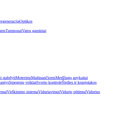
regeneracija
Optikos
ams
Tamponai
Vatos gaminiai
 stabdyti
Moterims
Maitinančioms
Medžiagų apykaitai
antys
Smegenų veiklai
Svorio kontrolė
Širdies ir kraujotakos
emai
Virškinimo sistema
Viduriavimui
Vidurių pūtimui
Vidurius