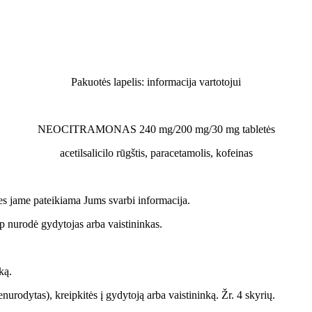
Pakuotės lapelis: informacija vartotojui
NEOCITRAMONAS 240 mg/200 mg/30 mg tabletės
acetilsalicilo rūgštis, paracetamolis, kofeinas
, nes jame pateikiama Jums svarbi informacija.
aip nurodė gydytojas arba vaistininkas.
ką.
nenurodytas), kreipkitės į gydytoją arba vaistininką. Žr. 4 skyrių.