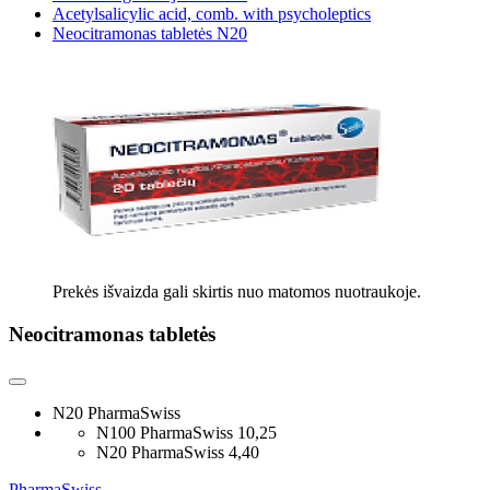
Acetylsalicylic acid, comb. with psycholeptics
Neocitramonas tabletės N20
Prekės išvaizda gali skirtis nuo matomos nuotraukoje.
Neocitramonas tabletės
N20 PharmaSwiss
N100 PharmaSwiss
10,25
N20 PharmaSwiss
4,40
PharmaSwiss