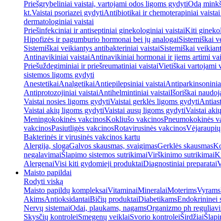
Priešgrybeliniai vaistai, vartojami odos ligoms gydyti
Odą minkšt
kt.
Vaistai psoriazei gydyti
Antibiotikai ir chemoterapiniai vaista
dermatologiniai vaistai
Priešinfekciniai ir antiseptiniai ginekologiniai vaistai
Kiti ginekol
Hipofizės ir pagumburio hormonai bei jų analogai
Sistemiškai v
Sistemiškai veikiantys antibakteriniai vaistai
Sistemiškai veikiant
Antinavikiniai vaistai
Antinavikiniai hormonai ir jiems artimi vai
Priešuždegiminiai ir priešreumatiniai vaistai
Vietiškai vartojami 
sistemos ligoms gydyti
Anestetikai
Analgetikai
Antiepilepsiniai vaistai
Antiparkinsoniniai
Antiprotozojiniai vaistai
Antihelmintiniai vaistai
Išoriškai naudo
Vaistai nosies ligoms gydyti
Vaistai gerklės ligoms gydyti
Antiast
Vaistai akių ligoms gydyti
Vaistai ausų ligoms gydyti
Vaistai aki
Meningokokinės vakcinos
Kokliušo vakcinos
Pneumokokinės v
vakcinos
Pasiutligės vakcinos
Rotavirusinės vakcinos
Vėjaraupių
Bakterinės ir virusinės vakcinos kartu
Alergija, sloga
Galvos skausmas, svaigimas
Gerklės skausmas
Ko
negalavimai
Šlapimo sistemos sutrikimai
Virškinimo sutrikimai
Ki
Alergenai
Visi kiti gydomieji produktai
Diagnostiniai preparatai
V
Maisto papildai
Rodyti viską
Maisto papildų kompleksai
Vitaminai
Mineralai
Moterims
Vyrams
Akims
Antioksidantai
Bičių produktai
Diabetikams
Endokrininei 
Nervų sistemai
Odai, plaukams, nagams
Organizmo ph reguliav
Skysčių kontrolei
Smegenų veiklai
Svorio kontrolei
Širdžiai
Šlapi