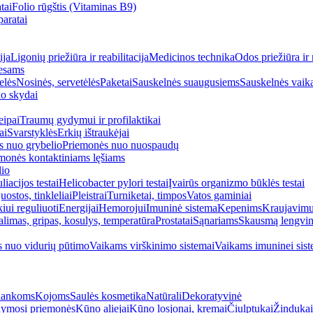
tai
Folio rūgštis (Vitaminas B9)
aratai
ija
Ligonių priežiūra ir reabilitacija
Medicinos technika
Odos priežiūra ir 
esams
elės
Nosinės, servetėlės
Paketai
Sauskelnės suaugusiems
Sauskelnės vaik
o skydai
eipai
Traumų gydymui ir profilaktikai
ai
Svarstyklės
Erkių ištraukėjai
s nuo grybelio
Priemonės nuo nuospaudų
monės kontaktiniams lęšiams
lio
iacijos testai
Helicobacter pylori testai
Įvairūs organizmo būklės testai
uostos, tinkleliai
Pleistrai
Turniketai, timpos
Vatos gaminiai
iui reguliuoti
Energijai
Hemorojui
Imuninė sistema
Kepenims
Kraujavimui
alimas, gripas, kosulys, temperatūra
Prostatai
Sąnariams
Skausmą lengvin
 nuo vidurių pūtimo
Vaikams virškinimo sistemai
Vaikams imuninei sist
ankoms
Kojoms
Saulės kosmetika
Natūrali
Dekoratyvinė
ymosi priemonės
Kūno aliejai
Kūno losjonai, kremai
Čiulptukai
Žindukai