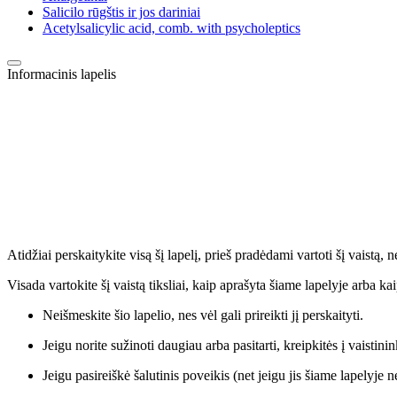
Salicilo rūgštis ir jos dariniai
Acetylsalicylic acid, comb. with psycholeptics
Informacinis lapelis
Atidžiai perskaitykite visą šį lapelį, prieš pradėdami vartoti šį vaistą
Visada vartokite šį vaistą tiksliai, kaip aprašyta šiame lapelyje arba k
Neišmeskite šio lapelio, nes vėl gali prireikti jį perskaityti.
Jeigu norite sužinoti daugiau arba pasitarti, kreipkitės į vaistinin
Jeigu pasireiškė šalutinis poveikis (net jeigu jis šiame lapelyje 