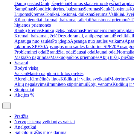
Dantų pastos
Dantų šepetėliai
Burnos skalavimo skysčiai
Tarpdan
Šampūnas
Kondicionierius, balzamas
Serumas
Kaukė
Losjonas
K
Lūpoms
Kremas
Tonikai, losjonai, dulksna
Serumai
Valikliai, švei
Kūno pieneliai, kremai, balzamai, aliejai
Prausimosi priemonės
D
higienos priemonės
Rankų kremas
Rankų gelis, balzamas
Priemonėms rankoms plaut
Kremai, balzamai, želė
Dezodorantai, antiperspirantai
Šveitikliai
Apsauga nuo saulės
Po įdegio
Apsauga nuo saulės vaikams
Apsa
faktorius SPF30
Apsaugos nuo saulės faktorius SPF20
Apsaugos
Probleminei odai
Brandžiai odai
Sausai odai
Jaunai odai
Normalia
Makiažo pagrindas
Maskuojančios priemonės
Akių tušai, pieštu
Vasarai
Rodyti viską
Vaistai
Maisto papildai ir kitos prekės
Alergija
Kirmėlinės ligos
Kūdikių ir vaikų sveikatai
Moterims
Nuo
Akių negalavimai
Imuniteto stiprinimui
Kojų venoms
Kūdikių ir 
Straipsniai
Akcijos %
...
Pradžia
Nervų sistemą veikiantys vaistai
Analgetikai
Salicilo rūgštis ir jos dariniai