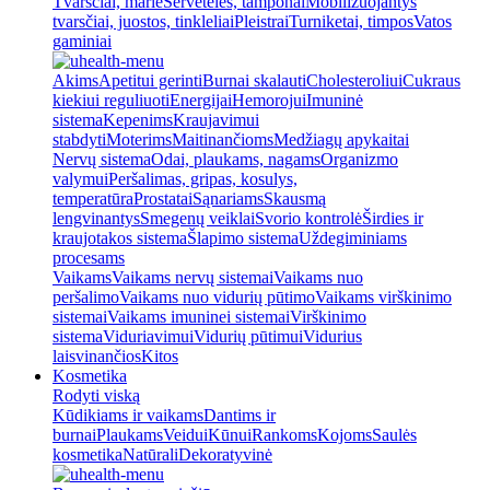
Tvarsčiai, marlė
Servetėlės, tamponai
Mobilizuojantys
tvarsčiai, juostos, tinkleliai
Pleistrai
Turniketai, timpos
Vatos
gaminiai
Akims
Apetitui gerinti
Burnai skalauti
Cholesteroliui
Cukraus
kiekiui reguliuoti
Energijai
Hemorojui
Imuninė
sistema
Kepenims
Kraujavimui
stabdyti
Moterims
Maitinančioms
Medžiagų apykaitai
Nervų sistema
Odai, plaukams, nagams
Organizmo
valymui
Peršalimas, gripas, kosulys,
temperatūra
Prostatai
Sąnariams
Skausmą
lengvinantys
Smegenų veiklai
Svorio kontrolė
Širdies ir
kraujotakos sistema
Šlapimo sistema
Uždegiminiams
procesams
Vaikams
Vaikams nervų sistemai
Vaikams nuo
peršalimo
Vaikams nuo vidurių pūtimo
Vaikams virškinimo
sistemai
Vaikams imuninei sistemai
Virškinimo
sistema
Viduriavimui
Vidurių pūtimui
Vidurius
laisvinančios
Kitos
Kosmetika
Rodyti viską
Kūdikiams ir vaikams
Dantims ir
burnai
Plaukams
Veidui
Kūnui
Rankoms
Kojoms
Saulės
kosmetika
Natūrali
Dekoratyvinė