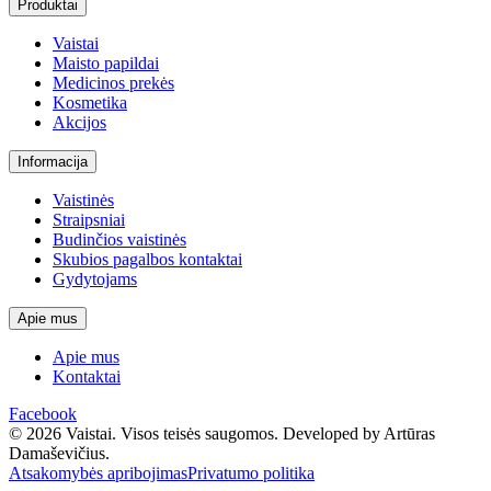
Produktai
Vaistai
Maisto papildai
Medicinos prekės
Kosmetika
Akcijos
Informacija
Vaistinės
Straipsniai
Budinčios vaistinės
Skubios pagalbos kontaktai
Gydytojams
Apie mus
Apie mus
Kontaktai
Facebook
© 2026 Vaistai. Visos teisės saugomos.
Developed by Artūras
Damaševičius.
Atsakomybės apribojimas
Privatumo politika