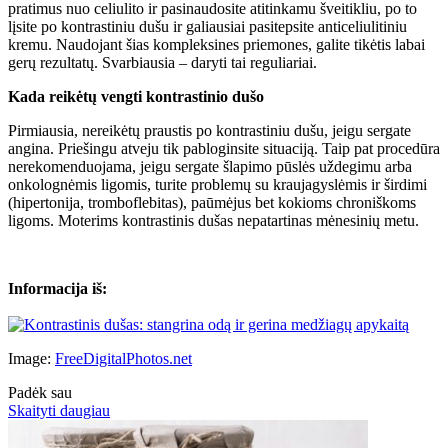
pratimus nuo celiulito ir pasinaudosite atitinkamu šveitikliu, po to
lįsite po kontrastiniu dušu ir galiausiai pasitepsite anticeliulitiniu
kremu. Naudojant šias kompleksines priemones, galite tikėtis labai
gerų rezultatų. Svarbiausia – daryti tai reguliariai.
Kada reikėtų vengti kontrastinio dušo
Pirmiausia, nereikėtų praustis po kontrastiniu dušu, jeigu sergate
angina. Priešingu atveju tik pabloginsite situaciją. Taip pat procedūra
nerekomenduojama, jeigu sergate šlapimo pūslės uždegimu arba
onkolognėmis ligomis, turite problemų su kraujagyslėmis ir širdimi
(hipertonija, tromboflebitas), paūmėjus bet kokioms chroniškoms
ligoms. Moterims kontrastinis dušas nepatartinas mėnesinių metu.
Informacija iš:
Image:
FreeDigitalPhotos.net
Padėk sau
Skaityti daugiau