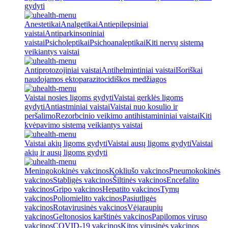
gydyti
Anestetikai
Analgetikai
Antiepilepsiniai
vaistai
Antiparkinsoniniai
vaistai
Psicholeptikai
Psichoanaleptikai
Kiti nervų sistemą
veikiantys vaistai
Antiprotozojiniai vaistai
Antihelmintiniai vaistai
Išoriškai
naudojamos ektoparazitocidiškos medžiagos
Vaistai nosies ligoms gydyti
Vaistai gerklės ligoms
gydyti
Antiastminiai vaistai
Vaistai nuo kosulio ir
peršalimo
Rezorbcinio veikimo antihistamininiai vaistai
Kiti
kvėpavimo sistemą veikiantys vaistai
Vaistai akių ligoms gydyti
Vaistai ausų ligoms gydyti
Vaistai
akių ir ausų ligoms gydyti
Meningokokinės vakcinos
Kokliušo vakcinos
Pneumokokinės
vakcinos
Stabligės vakcinos
Šiltinės vakcinos
Encefalito
vakcinos
Gripo vakcinos
Hepatito vakcinos
Tymų
vakcinos
Poliomielito vakcinos
Pasiutligės
vakcinos
Rotavirusinės vakcinos
Vėjaraupių
vakcinos
Geltonosios karštinės vakcinos
Papilomos viruso
vakcinos
COVID-19 vakcinos
Kitos virusinės vakcinos