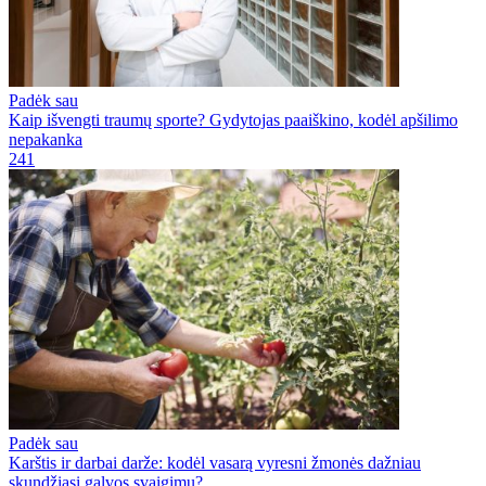
Padėk sau
Kaip išvengti traumų sporte? Gydytojas paaiškino, kodėl apšilimo
nepakanka
241
Padėk sau
Karštis ir darbai darže: kodėl vasarą vyresni žmonės dažniau
skundžiasi galvos svaigimu?