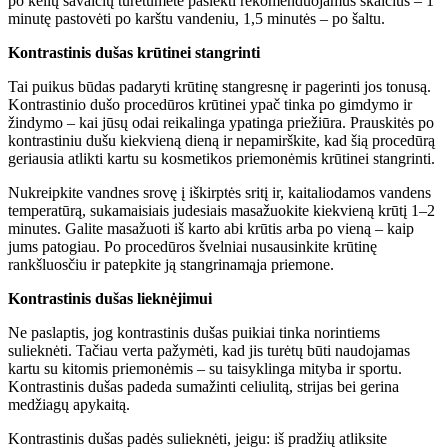
po kelių savaičių turėtumėte pasiekti rekomenduojamus skaičius – 1
minutę pastovėti po karštu vandeniu, 1,5 minutės – po šaltu.
Kontrastinis dušas krūtinei stangrinti
Tai puikus būdas padaryti krūtinę stangresnę ir pagerinti jos tonusą.
Kontrastinio dušo procedūros krūtinei ypač tinka po gimdymo ir
žindymo – kai jūsų odai reikalinga ypatinga priežiūra. Prauskitės po
kontrastiniu dušu kiekvieną dieną ir nepamirškite, kad šią procedūrą
geriausia atlikti kartu su kosmetikos priemonėmis krūtinei stangrinti.
Nukreipkite vandnes srovę į iškirptės sritį ir, kaitaliodamos vandens
temperatūrą, sukamaisiais judesiais masažuokite kiekvieną krūtį 1–2
minutes. Galite masažuoti iš karto abi krūtis arba po vieną – kaip
jums patogiau. Po procedūros švelniai nusausinkite krūtinę
rankšluosčiu ir patepkite ją stangrinamąja priemone.
Kontrastinis dušas lieknėjimui
Ne paslaptis, jog kontrastinis dušas puikiai tinka norintiems
sulieknėti. Tačiau verta pažymėti, kad jis turėtų būti naudojamas
kartu su kitomis priemonėmis – su taisyklinga mityba ir sportu.
Kontrastinis dušas padeda sumažinti celiulitą, strijas bei gerina
medžiagų apykaitą.
Kontrastinis dušas padės sulieknėti, jeigu: iš pradžių atliksite