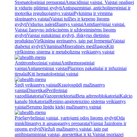
Stomatologiniai preparatai
Antacidiniai vaistai. Vaistai opaligei
ir vidurių pūtimui gydyti
Antispazminiai, anticholinerginiai ir
motoriką reguliuojantys vaistai
Pykinimą ir vėmimą
slopinantys vaistai
Vaistai tulžies ir kepenų ligoms
gydyti
Vidurius paleidžiantys vaistai
Antidiarėjiniai vaistai.
Vaistai žarnyno infekcinėms ir uždegiminėms ligoms
gydyti
Vaistai nutukimui gydyti, išskyrus dietinius
produktus
Virškinimą gerinantys, taip pat fermentai
Vaistai
diabetui gydyti
Vitaminai
Mineralinės medžiagos
Kiti
virškinimo sistemą ir metabolizmą veikiantys vaistai
Antitromboziniai vaistai
Antihemoraginiai
vaistai
Antianeminiai vaistai
Plazmos pakaitalai ir infuziniai
tirpalai
Kiti hematologiniai vaistai
Širdį veikiantys vaistai
Kraujospūdį mažinantys
vaistai
Diuretikai
Periferiniai
vazodilatatoriai
Vazoprotektoriai
Beta adrenoblokatoriai
Kalcio
kanalų blokatoriai
Renino-angiotenzino sistemą veikiantys
vaistai
Serumo lipidų kiekį mažinantys vaistai
Priešgrybeliniai vaistai, vartojami odos ligoms gydyti
Odą
minkštinantys ir apsaugantys preparatai
Vaistai žaizdoms ir
opoms gydyti
Niežulį mažinantys vaistai, taip pat
antihistamininiai vaistai, anestetikai ir kt.
Vaistai psoriazei