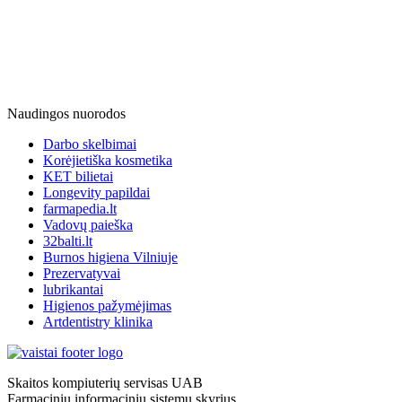
Naudingos nuorodos
Darbo skelbimai
Korėjietiška kosmetika
KET bilietai
Longevity papildai
farmapedia.lt
Vadovų paieška
32balti.lt
Burnos higiena Vilniuje
Prezervatyvai
lubrikantai
Higienos pažymėjimas
Artdentistry klinika
Skaitos kompiuterių servisas UAB
Farmacinių informacinių sistemų skyrius