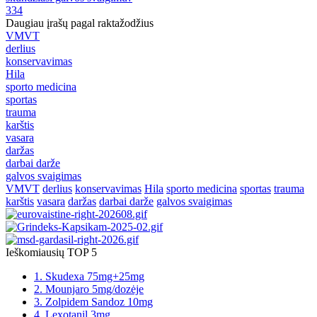
334
Daugiau įrašų pagal raktažodžius
VMVT
derlius
konservavimas
Hila
sporto medicina
sportas
trauma
karštis
vasara
daržas
darbai darže
galvos svaigimas
VMVT
derlius
konservavimas
Hila
sporto medicina
sportas
trauma
karštis
vasara
daržas
darbai darže
galvos svaigimas
Ieškomiausių TOP 5
1. Skudexa 75mg+25mg
2. Mounjaro 5mg/dozėje
3. Zolpidem Sandoz 10mg
4. Lexotanil 3mg