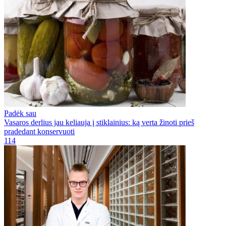
Padėk sau
Vasaros derlius jau keliauja į stiklainius: ką verta žinoti prieš
pradedant konservuoti
114