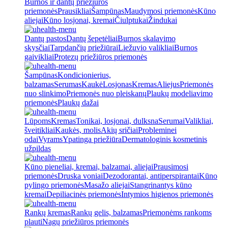
Burnos ir dantų priežiūros
priemonės
Prausikliai
Šampūnas
Maudymosi priemonės
Kūno
aliejai
Kūno losjonai, kremai
Čiulptukai
Žindukai
Dantų pastos
Dantų šepetėliai
Burnos skalavimo
skysčiai
Tarpdančių priežiūrai
Liežuvio valikliai
Burnos
gaivikliai
Protezų priežiūros priemonės
Šampūnas
Kondicionierius,
balzamas
Serumas
Kaukė
Losjonas
Kremas
Aliejus
Priemonės
nuo slinkimo
Priemonės nuo pleiskanų
Plaukų modeliavimo
priemonės
Plaukų dažai
Lūpoms
Kremas
Tonikai, losjonai, dulksna
Serumai
Valikliai,
šveitikliai
Kaukės, molis
Akių sričiai
Probleminei
odai
Vyrams
Ypatinga priežiūra
Dermatologinis kosmetinis
užpildas
Kūno pieneliai, kremai, balzamai, aliejai
Prausimosi
priemonės
Druska voniai
Dezodorantai, antiperspirantai
Kūno
pylingo priemonės
Masažo aliejai
Stangrinantys kūno
kremai
Depiliacinės priemonės
Intymios higienos priemonės
Rankų kremas
Rankų gelis, balzamas
Priemonėms rankoms
plauti
Nagų priežiūros priemonės