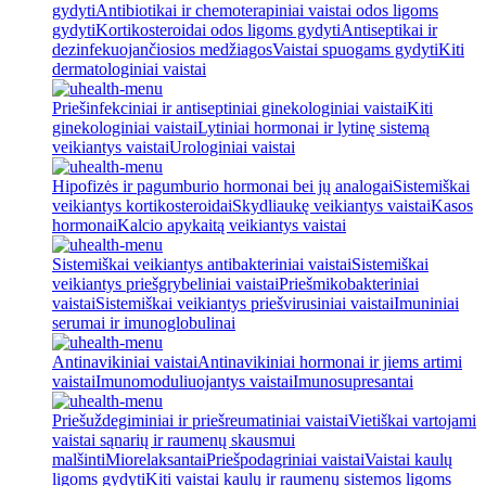
gydyti
Antibiotikai ir chemoterapiniai vaistai odos ligoms
gydyti
Kortikosteroidai odos ligoms gydyti
Antiseptikai ir
dezinfekuojančiosios medžiagos
Vaistai spuogams gydyti
Kiti
dermatologiniai vaistai
Priešinfekciniai ir antiseptiniai ginekologiniai vaistai
Kiti
ginekologiniai vaistai
Lytiniai hormonai ir lytinę sistemą
veikiantys vaistai
Urologiniai vaistai
Hipofizės ir pagumburio hormonai bei jų analogai
Sistemiškai
veikiantys kortikosteroidai
Skydliaukę veikiantys vaistai
Kasos
hormonai
Kalcio apykaitą veikiantys vaistai
Sistemiškai veikiantys antibakteriniai vaistai
Sistemiškai
veikiantys priešgrybeliniai vaistai
Priešmikobakteriniai
vaistai
Sistemiškai veikiantys priešvirusiniai vaistai
Imuniniai
serumai ir imunoglobulinai
Antinavikiniai vaistai
Antinavikiniai hormonai ir jiems artimi
vaistai
Imunomoduliuojantys vaistai
Imunosupresantai
Priešuždegiminiai ir priešreumatiniai vaistai
Vietiškai vartojami
vaistai sąnarių ir raumenų skausmui
malšinti
Miorelaksantai
Priešpodagriniai vaistai
Vaistai kaulų
ligoms gydyti
Kiti vaistai kaulų ir raumenų sistemos ligoms