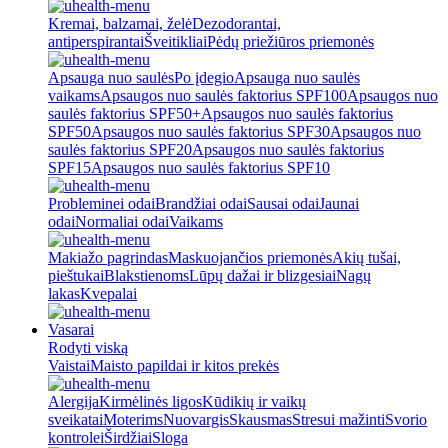
Kremai, balzamai, želė
Dezodorantai,
antiperspirantai
Šveitikliai
Pėdų priežiūros priemonės
Apsauga nuo saulės
Po įdegio
Apsauga nuo saulės
vaikams
Apsaugos nuo saulės faktorius SPF100
Apsaugos nuo
saulės faktorius SPF50+
Apsaugos nuo saulės faktorius
SPF50
Apsaugos nuo saulės faktorius SPF30
Apsaugos nuo
saulės faktorius SPF20
Apsaugos nuo saulės faktorius
SPF15
Apsaugos nuo saulės faktorius SPF10
Probleminei odai
Brandžiai odai
Sausai odai
Jaunai
odai
Normaliai odai
Vaikams
Makiažo pagrindas
Maskuojančios priemonės
Akių tušai,
pieštukai
Blakstienoms
Lūpų dažai ir blizgesiai
Nagų
lakas
Kvepalai
Vasarai
Rodyti viską
Vaistai
Maisto papildai ir kitos prekės
Alergija
Kirmėlinės ligos
Kūdikių ir vaikų
sveikatai
Moterims
Nuovargis
Skausmas
Stresui mažinti
Svorio
kontrolei
Širdžiai
Sloga