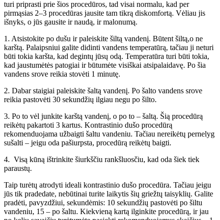
turi priprasti prie šios procedūros, tad visai normalu, kad per
pirmąsias 2–3 procedūras jausite tam tikrą diskomfortą. Vėliau jis
išnyks, o jūs gausite ir naudą, ir malonumą.
1. Atsistokite po dušu ir paleiskite šiltą vandenį. Būtent šiltą,o ne
karštą. Palaipsniui galite didinti vandens temperatūrą, tačiau ji neturi
būti tokia karšta, kad degintų jūsų odą. Temperatūra turi būti tokia,
kad jaustumėtės patogiai ir būtumėte visiškai atsipalaidavę. Po šia
vandens srove reikia stovėti 1 minutę.
2. Dabar staigiai paleiskite šaltą vandenį. Po šalto vandens srove
reikia pastovėti 30 sekundžių ilgiau negu po šilto.
3. Po to vėl junkite karštą vandenį, o po to – šaltą. Šią procedūrą
reikėtų pakartoti 3 kartus. Kontrastinio dušo procedūrą
rekomenduojama užbaigti šaltu vandeniu. Tačiau nereikėtų pernelyg
sušalti – jeigu oda pašiurpsta, procedūrą reikėtų baigti.
4. Visą kūną ištrinkite šiurkščiu rankšluosčiu, kad oda šiek tiek
paraustų.
Taip turėtų atrodyti ideali kontrastinio dušo procedūra. Tačiau jeigu
jūs tik pradedate, nebūtinai turite laikytis šių griežtų taisyklių. Galite
pradėti, pavyzdžiui, sekundėmis: 10 sekundžių pastovėti po šiltu
vandeniu, 15 – po šaltu. Kiekvieną kartą ilginkite procedūrą, ir jau