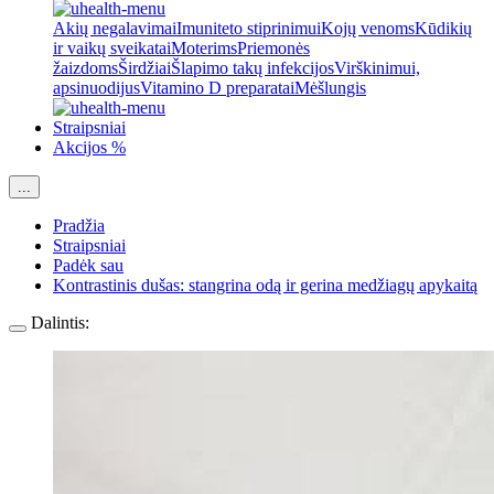
Akių negalavimai
Imuniteto stiprinimui
Kojų venoms
Kūdikių
ir vaikų sveikatai
Moterims
Priemonės
žaizdoms
Širdžiai
Šlapimo takų infekcijos
Virškinimui,
apsinuodijus
Vitamino D preparatai
Mėšlungis
Straipsniai
Akcijos %
...
Pradžia
Straipsniai
Padėk sau
Kontrastinis dušas: stangrina odą ir gerina medžiagų apykaitą
Dalintis: