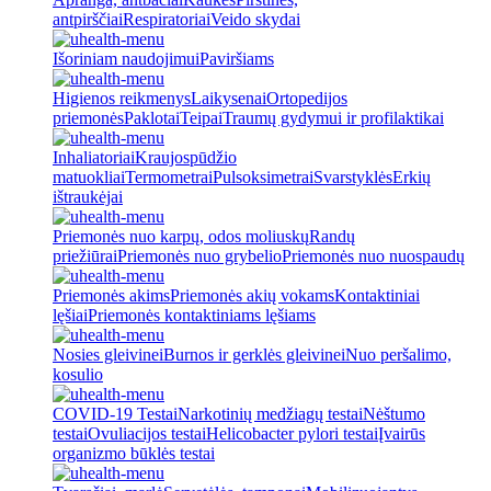
antpirščiai
Respiratoriai
Veido skydai
Išoriniam naudojimui
Paviršiams
Higienos reikmenys
Laikysenai
Ortopedijos
priemonės
Paklotai
Teipai
Traumų gydymui ir profilaktikai
Inhaliatoriai
Kraujospūdžio
matuokliai
Termometrai
Pulsoksimetrai
Svarstyklės
Erkių
ištraukėjai
Priemonės nuo karpų, odos moliuskų
Randų
priežiūrai
Priemonės nuo grybelio
Priemonės nuo nuospaudų
Priemonės akims
Priemonės akių vokams
Kontaktiniai
lęšiai
Priemonės kontaktiniams lęšiams
Nosies gleivinei
Burnos ir gerklės gleivinei
Nuo peršalimo,
kosulio
COVID-19 Testai
Narkotinių medžiagų testai
Nėštumo
testai
Ovuliacijos testai
Helicobacter pylori testai
Įvairūs
organizmo būklės testai