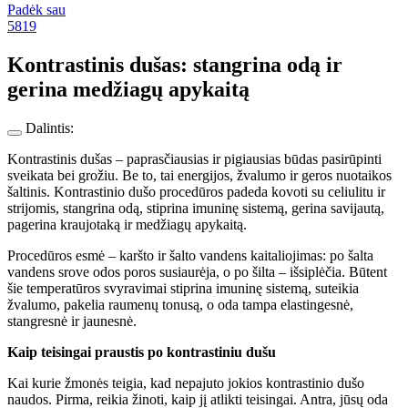
Padėk sau
5819
Kontrastinis dušas: stangrina odą ir
gerina medžiagų apykaitą
Dalintis:
Kontrastinis dušas – paprasčiausias ir pigiausias būdas pasirūpinti
sveikata bei grožiu. Be to, tai energijos, žvalumo ir geros nuotaikos
šaltinis. Kontrastinio dušo procedūros padeda kovoti su celiulitu ir
strijomis, stangrina odą, stiprina imuninę sistemą, gerina savijautą,
pagerina kraujotaką ir medžiagų apykaitą.
Procedūros esmė – karšto ir šalto vandens kaitaliojimas: po šalta
vandens srove odos poros susiaurėja, o po šilta – išsiplėčia. Būtent
šie temperatūros svyravimai stiprina imuninę sistemą, suteikia
žvalumo, pakelia raumenų tonusą, o oda tampa elastingesnė,
stangresnė ir jaunesnė.
Kaip teisingai praustis po kontrastiniu dušu
Kai kurie žmonės teigia, kad nepajuto jokios kontrastinio dušo
naudos. Pirma, reikia žinoti, kaip jį atlikti teisingai. Antra, jūsų oda