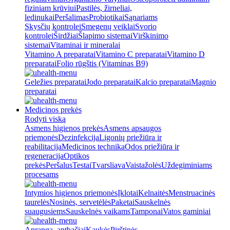
fiziniam krūviui
Pastilės, žirneliai,
ledinukai
Peršalimas
Probiotikai
Sąnariams
Skysčių kontrolei
Smegenų veiklai
Svorio
kontrolei
Širdžiai
Šlapimo sistemai
Virškinimo
sistemai
Vitaminai ir mineralai
Vitamino A preparatai
Vitamino C preparatai
Vitamino D
preparatai
Folio rūgštis (Vitaminas B9)
Geležies preparatai
Jodo preparatai
Kalcio preparatai
Magnio
preparatai
Medicinos prekės
Rodyti viską
Asmens higienos prekės
Asmens apsaugos
priemonės
Dezinfekcija
Ligonių priežiūra ir
reabilitacija
Medicinos technika
Odos priežiūra ir
regeneracija
Optikos
prekės
Peršalus
Testai
Tvarsliava
Vaistažolės
Uždegiminiams
procesams
Intymios higienos priemonės
Įklotai
Kelnaitės
Menstruacinės
taurelės
Nosinės, servetėlės
Paketai
Sauskelnės
suaugusiems
Sauskelnės vaikams
Tamponai
Vatos gaminiai
Apranga, antbačiai
Kaukės
Pirštinės,