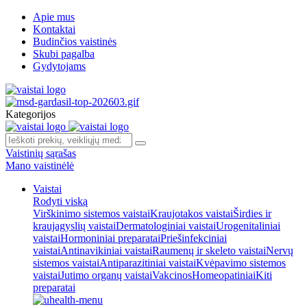
Apie mus
Kontaktai
Budinčios vaistinės
Skubi pagalba
Gydytojams
Kategorijos
Vaistinių sąrašas
Mano vaistinėlė
Vaistai
Rodyti viską
Virškinimo sistemos vaistai
Kraujotakos vaistai
Širdies ir
kraujagyslių vaistai
Dermatologiniai vaistai
Urogenitaliniai
vaistai
Hormoniniai preparatai
Priešinfekciniai
vaistai
Antinavikiniai vaistai
Raumenų ir skeleto vaistai
Nervų
sistemos vaistai
Antiparazitiniai vaistai
Kvėpavimo sistemos
vaistai
Jutimo organų vaistai
Vakcinos
Homeopatiniai
Kiti
preparatai