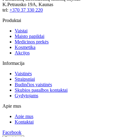
K.Petrausko 19A, Kaunas
tel:
+370 37 330 220
Produktai
Vaistai
Maisto papildai
Medicinos prekės
Kosmetika
Akcijos
Informacija
Vaistinės
Straipsniai
Budinčios vaistinės
Skubios pagalbos kontaktai
Gydytojams
Apie mus
Apie mus
Kontaktai
Facebook