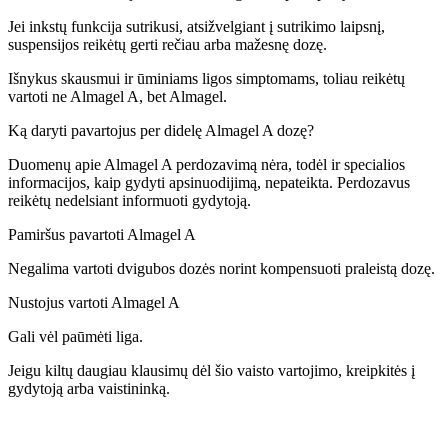
Jei inkstų funkcija sutrikusi, atsižvelgiant į sutrikimo laipsnį,
suspensijos reikėtų gerti rečiau arba mažesnę dozę.
Išnykus skausmui ir ūminiams ligos simptomams, toliau reikėtų
vartoti ne Almagel A, bet Almagel.
Ką daryti pavartojus per didelę Almagel A dozę?
Duomenų apie Almagel A perdozavimą nėra, todėl ir specialios
informacijos, kaip gydyti apsinuodijimą, nepateikta. Perdozavus
reikėtų nedelsiant informuoti gydytoją.
Pamiršus pavartoti Almagel A
Negalima vartoti dvigubos dozės norint kompensuoti praleistą dozę.
Nustojus vartoti Almagel A
Gali vėl paūmėti liga.
Jeigu kiltų daugiau klausimų dėl šio vaisto vartojimo, kreipkitės į
gydytoją arba vaistininką.