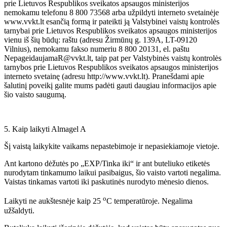
prie Lietuvos Respublikos sveikatos apsaugos ministerijos
nemokamu telefonu 8 800 73568 arba užpildyti interneto svetainėje
www.vvkt.lt esančią formą ir pateikti ją Valstybinei vaistų kontrolės
tarnybai prie Lietuvos Respublikos sveikatos apsaugos ministerijos
vienu iš šių būdų: raštu (adresu Žirmūnų g. 139A, LT-09120
Vilnius), nemokamu fakso numeriu 8 800 20131, el. paštu
NepageidaujamaR@vvkt.lt, taip pat per Valstybinės vaistų kontrolės
tarnybos prie Lietuvos Respublikos sveikatos apsaugos ministerijos
interneto svetainę (adresu http://www.vvkt.lt). Pranešdami apie
šalutinį poveikį galite mums padėti gauti daugiau informacijos apie
šio vaisto saugumą.
5. Kaip laikyti Almagel A
Šį vaistą laikykite vaikams nepastebimoje ir nepasiekiamoje vietoje.
Ant kartono dėžutės po „EXP/Tinka iki“ ir ant buteliuko etiketės
nurodytam tinkamumo laikui pasibaigus, šio vaisto vartoti negalima.
Vaistas tinkamas vartoti iki paskutinės nurodyto mėnesio dienos.
o
Laikyti ne aukštesnėje kaip 25
C temperatūroje. Negalima
užšaldyti.