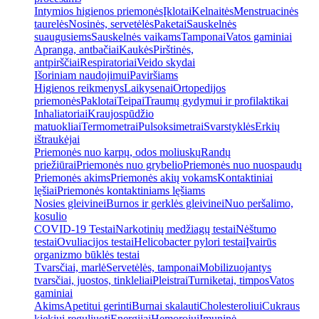
Intymios higienos priemonės
Įklotai
Kelnaitės
Menstruacinės
taurelės
Nosinės, servetėlės
Paketai
Sauskelnės
suaugusiems
Sauskelnės vaikams
Tamponai
Vatos gaminiai
Apranga, antbačiai
Kaukės
Pirštinės,
antpirščiai
Respiratoriai
Veido skydai
Išoriniam naudojimui
Paviršiams
Higienos reikmenys
Laikysenai
Ortopedijos
priemonės
Paklotai
Teipai
Traumų gydymui ir profilaktikai
Inhaliatoriai
Kraujospūdžio
matuokliai
Termometrai
Pulsoksimetrai
Svarstyklės
Erkių
ištraukėjai
Priemonės nuo karpų, odos moliuskų
Randų
priežiūrai
Priemonės nuo grybelio
Priemonės nuo nuospaudų
Priemonės akims
Priemonės akių vokams
Kontaktiniai
lęšiai
Priemonės kontaktiniams lęšiams
Nosies gleivinei
Burnos ir gerklės gleivinei
Nuo peršalimo,
kosulio
COVID-19 Testai
Narkotinių medžiagų testai
Nėštumo
testai
Ovuliacijos testai
Helicobacter pylori testai
Įvairūs
organizmo būklės testai
Tvarsčiai, marlė
Servetėlės, tamponai
Mobilizuojantys
tvarsčiai, juostos, tinkleliai
Pleistrai
Turniketai, timpos
Vatos
gaminiai
Akims
Apetitui gerinti
Burnai skalauti
Cholesteroliui
Cukraus
kiekiui reguliuoti
Energijai
Hemorojui
Imuninė