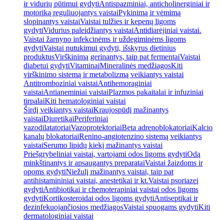
ir vidurių pūtimui gydyti
Antispazminiai, anticholinerginiai ir
motoriką reguliuojantys vaistai
Pykinimą ir vėmimą
slopinantys vaistai
Vaistai tulžies ir kepenų ligoms
gydyti
Vidurius paleidžiantys vaistai
Antidiarėjiniai vaistai.
Vaistai žarnyno infekcinėms ir uždegiminėms ligoms
gydyti
Vaistai nutukimui gydyti, išskyrus dietinius
produktus
Virškinimą gerinantys, taip pat fermentai
Vaistai
diabetui gydyti
Vitaminai
Mineralinės medžiagos
Kiti
virškinimo sistemą ir metabolizmą veikiantys vaistai
Antitromboziniai vaistai
Antihemoraginiai
vaistai
Antianeminiai vaistai
Plazmos pakaitalai ir infuziniai
tirpalai
Kiti hematologiniai vaistai
Širdį veikiantys vaistai
Kraujospūdį mažinantys
vaistai
Diuretikai
Periferiniai
vazodilatatoriai
Vazoprotektoriai
Beta adrenoblokatoriai
Kalcio
kanalų blokatoriai
Renino-angiotenzino sistemą veikiantys
vaistai
Serumo lipidų kiekį mažinantys vaistai
Priešgrybeliniai vaistai, vartojami odos ligoms gydyti
Odą
minkštinantys ir apsaugantys preparatai
Vaistai žaizdoms ir
opoms gydyti
Niežulį mažinantys vaistai, taip pat
antihistamininiai vaistai, anestetikai ir kt.
Vaistai psoriazei
gydyti
Antibiotikai ir chemoterapiniai vaistai odos ligoms
gydyti
Kortikosteroidai odos ligoms gydyti
Antiseptikai ir
dezinfekuojančiosios medžiagos
Vaistai spuogams gydyti
Kiti
dermatologiniai vaistai