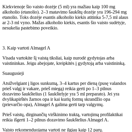
Kiekvienoje šio vaisto dozėje (5 ml) yra mažiau kaip 100 mg
alkoholio (etanolio). 2–3 matavimo šaukštų dozėje yra 196-294 mg
etanolio. Toks dozėje esantis alkoholio kiekis atitinka 5-7,5 ml alaus
ar 2-3 ml vyno. Mažas alkoholio kiekis, esantis šio vaisto sudėtyje,
nesukelia pastebimo poveikio.
3. Kaip vartoti Almagel A
Visada vartokite šį vaistą tiksliai, kaip nurodė gydytojas arba
vaistininkas. Jeigu abejojate, kreipkitės į gydytoją arba vaistininką.
Suaugusieji
Atsižvelgiant į ligos sunkumą, 3–4 kartus per dieną (pusę valandos
prieš valgį ir vakare, prieš miegą) reikia gerti po 1–3 pilnus
dozavimo šaukštelius (1 šaukštelyje yra 5 ml preparato). Jei yra
dvylikapirštės žarnos opa ir kai kurių formų skrandžio opa
(prievarčio opa), Almagel A galima gerti tarp valgymų.
Prieš vaistų, dirginančių virškinimo traktą, vartojimą profilaktikai
reikia išgerti 1–2 pilnus dozavimo šaukštelius Almagel A.
Vaisto rekomenduojama vartoti ne ilgiau kaip 12 parų.