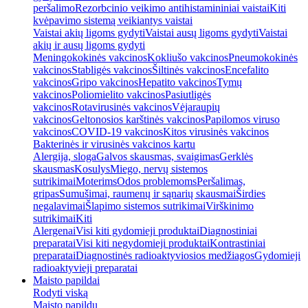
peršalimo
Rezorbcinio veikimo antihistamininiai vaistai
Kiti
kvėpavimo sistemą veikiantys vaistai
Vaistai akių ligoms gydyti
Vaistai ausų ligoms gydyti
Vaistai
akių ir ausų ligoms gydyti
Meningokokinės vakcinos
Kokliušo vakcinos
Pneumokokinės
vakcinos
Stabligės vakcinos
Šiltinės vakcinos
Encefalito
vakcinos
Gripo vakcinos
Hepatito vakcinos
Tymų
vakcinos
Poliomielito vakcinos
Pasiutligės
vakcinos
Rotavirusinės vakcinos
Vėjaraupių
vakcinos
Geltonosios karštinės vakcinos
Papilomos viruso
vakcinos
COVID-19 vakcinos
Kitos virusinės vakcinos
Bakterinės ir virusinės vakcinos kartu
Alergija, sloga
Galvos skausmas, svaigimas
Gerklės
skausmas
Kosulys
Miego, nervų sistemos
sutrikimai
Moterims
Odos problemoms
Peršalimas,
gripas
Sumušimai, raumenų ir sąnarių skausmai
Širdies
negalavimai
Šlapimo sistemos sutrikimai
Virškinimo
sutrikimai
Kiti
Alergenai
Visi kiti gydomieji produktai
Diagnostiniai
preparatai
Visi kiti negydomieji produktai
Kontrastiniai
preparatai
Diagnostinės radioaktyviosios medžiagos
Gydomieji
radioaktyvieji preparatai
Maisto papildai
Rodyti viską
Maisto papildų