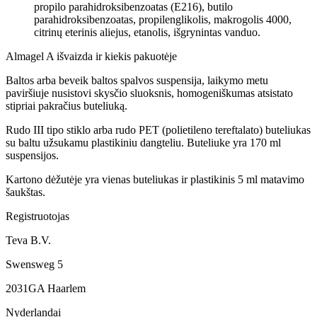
propilo parahidroksibenzoatas (E216), butilo
parahidroksibenzoatas, propilenglikolis, makrogolis 4000,
citrinų eterinis aliejus, etanolis, išgrynintas vanduo.
Almagel A išvaizda ir kiekis pakuotėje
Baltos arba beveik baltos spalvos suspensija, laikymo metu
paviršiuje nusistovi skysčio sluoksnis, homogeniškumas atsistato
stipriai pakračius buteliuką.
Rudo III tipo stiklo arba rudo PET (polietileno tereftalato) buteliukas
su baltu užsukamu plastikiniu dangteliu. Buteliuke yra 170 ml
suspensijos.
Kartono dėžutėje yra vienas buteliukas ir plastikinis 5 ml matavimo
šaukštas.
Registruotojas
Teva B.V.
Swensweg 5
2031GA Haarlem
Nyderlandai