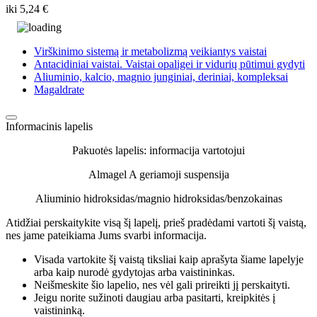
iki
5,24 €
Virškinimo sistemą ir metabolizmą veikiantys vaistai
Antacidiniai vaistai. Vaistai opaligei ir vidurių pūtimui gydyti
Aliuminio, kalcio, magnio junginiai, deriniai, kompleksai
Magaldrate
Informacinis lapelis
Pakuotės lapelis: informacija vartotojui
Almagel A geriamoji suspensija
Aliuminio hidroksidas/magnio hidroksidas/benzokainas
Atidžiai perskaitykite visą šį lapelį, prieš pradėdami vartoti šį vaistą,
nes jame pateikiama Jums svarbi informacija.
Visada vartokite šį vaistą tiksliai kaip aprašyta šiame lapelyje
arba kaip nurodė gydytojas arba vaistininkas.
Neišmeskite šio lapelio, nes vėl gali prireikti jį perskaityti.
Jeigu norite sužinoti daugiau arba pasitarti, kreipkitės į
vaistininką.