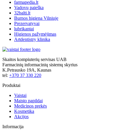
farmapedia.lt
Vadovų paieška
32balti.lt
Burnos higiena Vilniuje
Prezervatyvai
lubrikantai
Higienos pažymėjimas
Artdentistry klinika
Skaitos kompiuterių servisas UAB
Farmacinių informacinių sistemų skyrius
K.Petrausko 19A, Kaunas
tel:
+370 37 330 220
Produktai
Vaistai
Maisto papildai
Medicinos prekės
Kosmetika
Akcijos
Informacija