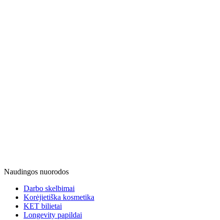
Naudingos nuorodos
Darbo skelbimai
Korėjietiška kosmetika
KET bilietai
Longevity papildai