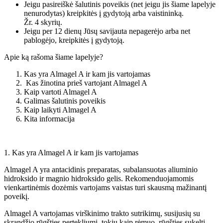
Jeigu pasireiškė šalutinis poveikis (net jeigu jis šiame lapelyje
nenurodytas) kreipkitės į gydytoją arba vaistininką.
Žr. 4 skyrių.
Jeigu per 12 dienų Jūsų savijauta nepagerėjo arba net
pablogėjo, kreipkitės į gydytoją.
Apie ką rašoma šiame lapelyje?
Kas yra Almagel A ir kam jis vartojamas
Kas žinotina prieš vartojant Almagel A
Kaip vartoti Almagel A
Galimas šalutinis poveikis
Kaip laikyti Almagel A
Kita informacija
1. Kas yra Almagel A ir kam jis vartojamas
Almagel A yra antacidinis preparatas, subalansuotas aliuminio
hidroksido ir magnio hidroksido gelis. Rekomenduojamomis
vienkartinėmis dozėmis vartojams vaistas turi skausmą mažinantį
poveikį.
Almagel A vartojamas virškinimo trakto sutrikimų, susijusių su
skrandžio rūgšties pertekliumi, tokių kaip rėmuo, rūgšties sukelti