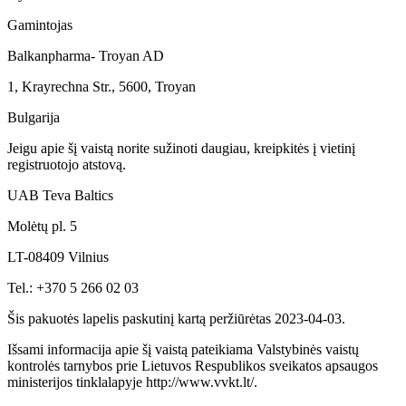
Gamintojas
Balkanpharma- Troyan AD
1, Krayrechna Str., 5600, Troyan
Bulgarija
Jeigu apie šį vaistą norite sužinoti daugiau, kreipkitės į vietinį
registruotojo atstovą.
UAB Teva Baltics
Molėtų pl. 5
LT-08409 Vilnius
Tel.: +370 5 266 02 03
Šis pakuotės lapelis paskutinį kartą peržiūrėtas 2023-04-03.
Išsami informacija apie šį vaistą pateikiama Valstybinės vaistų
kontrolės tarnybos prie Lietuvos Respublikos sveikatos apsaugos
ministerijos tinklalapyje http://www.vvkt.lt/.