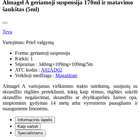
Almagel A geriamoji suspensija 170ml ir matavimo
šaukštas (5ml)
Teva
Vartojimas:
Prieš valgymą
Forma:
geriamoji suspensija
Kiekis:
1
Stiprumas :
340mg+109mg+109mg/5m
ATC kodas :
A02AD02
Veiklioji medžiaga :
Magaldrate
Almagel A vartojamas virškinimo trakto sutrikimų, susijusių su
skrandžio rūgšties pertekliumi, tokių kaip rėmuo, rūgšties sukelti
skrandžio negalavimai, skrandžio ar dvylikapirštės žarnos opa,
simptominis gydymas 14 metų arba vyresniems paaugliams ir
suaugusiems žmonėms.
Informacinis lapelis
Kaip vartoti
Specialistams