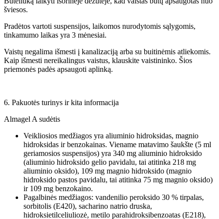
Buteliuką laikyti išorinėje dėžutėje, kad vaistas būtų apsaugotas nuo
šviesos.
Pradėtos vartoti suspensijos, laikomos nurodytomis sąlygomis,
tinkamumo laikas yra 3 mėnesiai.
Vaistų negalima išmesti į kanalizaciją arba su buitinėmis atliekomis.
Kaip išmesti nereikalingus vaistus, klauskite vaistininko. Šios
priemonės padės apsaugoti aplinką.
6. Pakuotės turinys ir kita informacija
Almagel A sudėtis
Veikliosios medžiagos yra aliuminio hidroksidas, magnio
hidroksidas ir benzokainas. Viename matavimo šaukšte (5 ml
geriamosios suspensijos) yra 340 mg aliuminio hidroksido
(aliuminio hidroksido gelio pavidalu, tai atitinka 218 mg
aliuminio oksido), 109 mg magnio hidroksido (magnio
hidroksido pastos pavidalu, tai atitinka 75 mg magnio oksido)
ir 109 mg benzokaino.
Pagalbinės medžiagos: vandenilio peroksido 30 % tirpalas,
sorbitolis (E420), sacharino natrio druska,
hidroksietilceliuliozė, metilo parahidroksibenzoatas (E218),