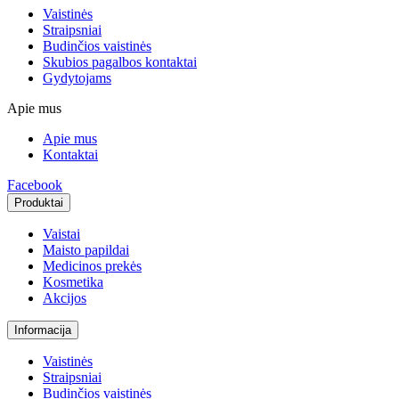
Vaistinės
Straipsniai
Budinčios vaistinės
Skubios pagalbos kontaktai
Gydytojams
Apie mus
Apie mus
Kontaktai
Facebook
Produktai
Vaistai
Maisto papildai
Medicinos prekės
Kosmetika
Akcijos
Informacija
Vaistinės
Straipsniai
Budinčios vaistinės