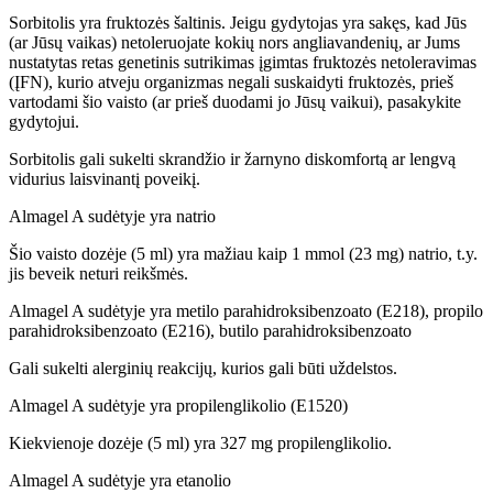
Sorbitolis yra fruktozės šaltinis. Jeigu gydytojas yra sakęs, kad Jūs
(ar Jūsų vaikas) netoleruojate kokių nors angliavandenių, ar Jums
nustatytas retas genetinis sutrikimas įgimtas fruktozės netoleravimas
(ĮFN), kurio atveju organizmas negali suskaidyti fruktozės, prieš
vartodami šio vaisto (ar prieš duodami jo Jūsų vaikui), pasakykite
gydytojui.
Sorbitolis gali sukelti skrandžio ir žarnyno diskomfortą ar lengvą
vidurius laisvinantį poveikį.
Almagel A sudėtyje yra natrio
Šio vaisto dozėje (5 ml) yra mažiau kaip 1 mmol (23 mg) natrio, t.y.
jis beveik neturi reikšmės.
Almagel A sudėtyje yra metilo parahidroksibenzoato (E218), propilo
parahidroksibenzoato (E216), butilo parahidroksibenzoato
Gali sukelti alerginių reakcijų, kurios gali būti uždelstos.
Almagel A sudėtyje yra propilenglikolio (E1520)
Kiekvienoje dozėje (5 ml) yra 327 mg propilenglikolio.
Almagel A sudėtyje yra etanolio