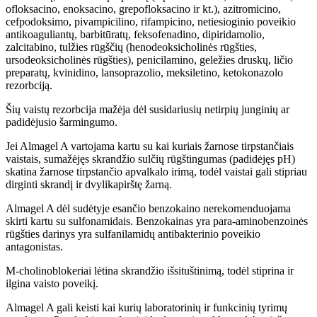
ofloksacino, enoksacino, grepofloksacino ir kt.), azitromicino,
cefpodoksimo, pivampicilino, rifampicino, netiesioginio poveikio
antikoaguliantų, barbitūratų, feksofenadino, dipiridamolio,
zalcitabino, tulžies rūgščių (henodeoksicholinės rūgšties,
ursodeoksicholinės rūgšties), penicilamino, geležies druskų, ličio
preparatų, kvinidino, lansoprazolio, meksiletino, ketokonazolo
rezorbciją.
Šių vaistų rezorbcija mažėja dėl susidariusių netirpių junginių ar
padidėjusio šarmingumo.
Jei Almagel A vartojama kartu su kai kuriais žarnose tirpstančiais
vaistais, sumažėjęs skrandžio sulčių rūgštingumas (padidėjęs pH)
skatina žarnose tirpstančio apvalkalo irimą, todėl vaistai gali stipriau
dirginti skrandį ir dvylikapirštę žarną.
Almagel A dėl sudėtyje esančio benzokaino nerekomenduojama
skirti kartu su sulfonamidais. Benzokainas yra para-aminobenzoinės
rūgšties darinys yra sulfanilamidų antibakterinio poveikio
antagonistas.
M-cholinoblokeriai lėtina skrandžio išsituštinimą, todėl stiprina ir
ilgina vaisto poveikį.
Almagel A gali keisti kai kurių laboratorinių ir funkcinių tyrimų