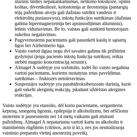
stazinis širdies nepakankamumas, nėštumo toksikozė, opinis
kolitas, divertikuliozė, kolostomija ar ileostomija (pastarųjų
trijų pažeidimu atveju gali dažniau sutrikti vandens ir
elektrolitų pusiausvyra), inkstų funkcijos sutrikimas (dažniau
galima hipermagnezemija bei apsinuodijimas aliuminiu),
lėtinis viduriavimas. Be to, vaistas gali sunkinti hemorojaus
sukeltus negalavimus.
Pagyvenusiems pacientams gali pasunkėti kaulų ir sąnarių
ligos bei Alzheimerio liga.
Vaisto vartoti ilgiau negu dvi savaites galima tik prižiūrint
gydytojui (jeigu paciento inkstų funkcija sutrikusi, reikia
stebėti magnio koncentraciją serume).
Almagel A sudėtyje yra sorbitolio, todėl šio vaisto negalima
vartoti pacientams, kuriems nustatytas retas paveldimas
sutrikimas – fruktozės netoleravimas.
Suspensijos sudėtyje yra parahidroksibenzoato darinių, kurie
gali sukelti alerginių reakcijų, įskaitant uždelstas alergines
reakcijas.
Vaisto sudėtyje yra etanolio, dėl kurio pacientams, sergantiems
kepenų, smegenų ligomis, epilepsija ir alkoholizmu, bei nėščioms
moterims ir jaunesniems nei 14 metų vaikams gali atsirasti
pažeidimų. Almagel A nepatariama vartoti kartu su alkoholiu ir
maistinėmis rūgštimis (citrinos, acto ir kt.), nes jos neutralizuoja
vaistinio preparato vietinį anestezinį poveikį.