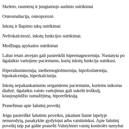
Skeleto, raumenų ir jungiamojo audinio sutrikimai
Osteomaliacija, osteoporozė.
Inkstų ir šlapimo takų sutrikimai
Nefrokalcinozė, inkstų funkcijos sutrikimai.
Medžiagų apykaitos sutrikimai
Labai retais atvejais gali pasireikšti hipermagnezemija. Nustatyta po
ilgalaikio vartojimo pacientams, kurių inkstų funkcija sutrikusi.
Hiperaliuminemija, methemoglobinemija, hipofosfatemija,
hipokalcemija, hiperkalciurija.
Inkstų nepakankamumu sergantiems pacientams, kuriems taikoma
dializė, ilgalaikis vaisto vartojimas gali sukelti troškulį,
kraujospūdžio sumažėjimą, hiporefleksiją.
Pranešimas apie šalutinį poveikį
Jeigu pasireiškė šalutinis poveikis, įskaitant šiame lapelyje
nenurodytą, pasakykite gydytojui arba vaistininkui. Apie šalutinį
poveikį taip pat galite pranešti Valstybinei vaistų kontrolės tarnybai