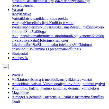
pieštukai
Blakstienoms
Lūpų dažai ir blizgesiai
Nagų
lakas
Kvepalai
Vasarai
Rodyti viską
Vaistai
Maisto papildai ir kitos prekės
Alergija
Kirmėlinės ligos
Kūdikių ir vaikų
sveikatai
Moterims
Nuovargis
Skausmas
Stresui mažinti
Svorio
kontrolei
Širdžiai
Sloga
Akių negalavimai
Imuniteto stiprinimui
Kojų venoms
Kūdikių
ir vaikų sveikatai
Moterims
Priemonės
žaizdoms
Širdžiai
Šlapimo takų infekcijos
Virškinimui,
apsinuodijus
Vitamino D preparatai
Mėšlungis
Straipsniai
Akcijos %
...
Pradžia
Virškinimo sistemą ir metabolizmą veikiantys vaistai
Antacidiniai vaistai. Vaistai opaligei ir vidurių pūtimui gydyti
Aliuminio, kalcio, magnio junginiai, deriniai, kompleksai
Magaldrate
Almagel A geriamoji suspensija 170ml ir matavimo šaukštas
(5ml)