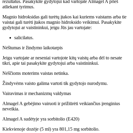
rezultatus. Pasakykite gydytojui kad vartojate Almagel A prieš
atliekant tyrimus.
Magnio hidroksidas gali turėtų įtakos kai kuriems vaistams arba tie
vaistai gali turėti įtakos magnio hidroksido veikimui. Pasakykite
gydytojui ar vaistininkui, jeigu Jūs jau vartojate:
salicilatus.
Nėštumas ir žindymo laikotarpis
Jeigu vartojate ar neseniai vartojote kitų vaistų arba dėl to nesate
tikri, apie tai pasakykite gydytojui arba vaistininkui.
Nėščioms moterims vaistas netinka.
Žindyvėms vaisto galima vartoti tik gydytojo nurodymu.
Vairavimas ir mechanizmų valdymas
Almagel A gebėjimo vairuoti ir prižiūrėti veikiančius įrenginius
neveikia.
Almagel A sudėtyje yra sorbitolio (E420)
Kiekvienoje dozėje (5 ml) yra 801,15 mg sorbitolio.