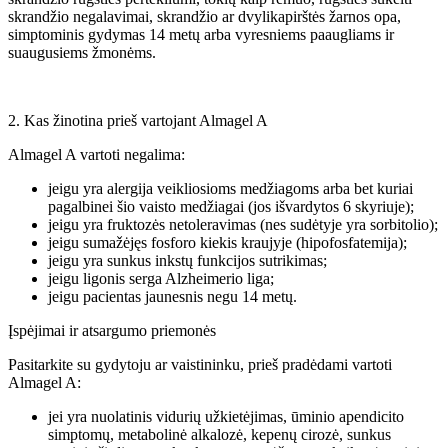
skrandžio negalavimai, skrandžio ar dvylikapirštės žarnos opa,
simptominis gydymas 14 metų arba vyresniems paaugliams ir
suaugusiems žmonėms.
2. Kas žinotina prieš vartojant Almagel A
Almagel A vartoti negalima:
jeigu yra alergija veikliosioms medžiagoms arba bet kuriai
pagalbinei šio vaisto medžiagai (jos išvardytos 6 skyriuje);
jeigu yra fruktozės netoleravimas (nes sudėtyje yra sorbitolio);
jeigu sumažėjęs fosforo kiekis kraujyje (hipofosfatemija);
jeigu yra sunkus inkstų funkcijos sutrikimas;
jeigu ligonis serga Alzheimerio liga;
jeigu pacientas jaunesnis negu 14 metų.
Įspėjimai ir atsargumo priemonės
Pasitarkite su gydytoju ar vaistininku, prieš pradėdami vartoti
Almagel A:
jei yra nuolatinis vidurių užkietėjimas, ūminio apendicito
simptomų, metabolinė alkalozė, kepenų cirozė, sunkus