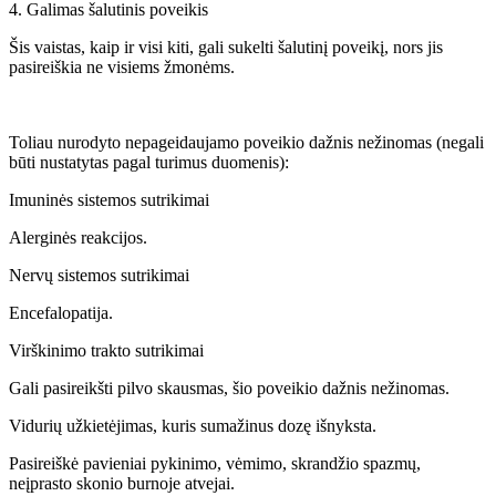
4. Galimas šalutinis poveikis
Šis vaistas, kaip ir visi kiti, gali sukelti šalutinį poveikį, nors jis
pasireiškia ne visiems žmonėms.
Toliau nurodyto nepageidaujamo poveikio dažnis nežinomas (negali
būti nustatytas pagal turimus duomenis):
Imuninės sistemos sutrikimai
Alerginės reakcijos.
Nervų sistemos sutrikimai
Encefalopatija.
Virškinimo trakto sutrikimai
Gali pasireikšti pilvo skausmas, šio poveikio dažnis nežinomas.
Vidurių užkietėjimas, kuris sumažinus dozę išnyksta.
Pasireiškė pavieniai pykinimo, vėmimo, skrandžio spazmų,
neįprasto skonio burnoje atvejai.