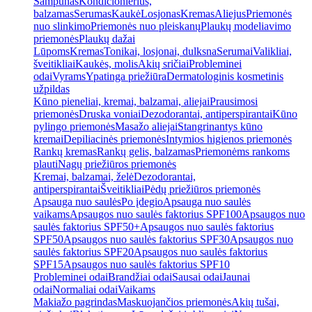
Šampūnas
Kondicionierius,
balzamas
Serumas
Kaukė
Losjonas
Kremas
Aliejus
Priemonės
nuo slinkimo
Priemonės nuo pleiskanų
Plaukų modeliavimo
priemonės
Plaukų dažai
Lūpoms
Kremas
Tonikai, losjonai, dulksna
Serumai
Valikliai,
šveitikliai
Kaukės, molis
Akių sričiai
Probleminei
odai
Vyrams
Ypatinga priežiūra
Dermatologinis kosmetinis
užpildas
Kūno pieneliai, kremai, balzamai, aliejai
Prausimosi
priemonės
Druska voniai
Dezodorantai, antiperspirantai
Kūno
pylingo priemonės
Masažo aliejai
Stangrinantys kūno
kremai
Depiliacinės priemonės
Intymios higienos priemonės
Rankų kremas
Rankų gelis, balzamas
Priemonėms rankoms
plauti
Nagų priežiūros priemonės
Kremai, balzamai, želė
Dezodorantai,
antiperspirantai
Šveitikliai
Pėdų priežiūros priemonės
Apsauga nuo saulės
Po įdegio
Apsauga nuo saulės
vaikams
Apsaugos nuo saulės faktorius SPF100
Apsaugos nuo
saulės faktorius SPF50+
Apsaugos nuo saulės faktorius
SPF50
Apsaugos nuo saulės faktorius SPF30
Apsaugos nuo
saulės faktorius SPF20
Apsaugos nuo saulės faktorius
SPF15
Apsaugos nuo saulės faktorius SPF10
Probleminei odai
Brandžiai odai
Sausai odai
Jaunai
odai
Normaliai odai
Vaikams
Makiažo pagrindas
Maskuojančios priemonės
Akių tušai,