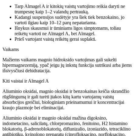
Tarp Almagel A ir kitokių vaistų vartojimo reikia daryti ne
trumpesnę kaip 1–2 valandų pertrauką.
Kadangi suspensijos sudėtyje yra šiek tiek benzokaino, jo
vartoti ilgiau kaip 10–12 parų nepatariama.
Išnykus skausmui ir ūminiams ligos simptomams, toliau
reikėtų vartoti ne Almagel A, bet Almagel.
Prieš vartojant vaistą reikėtų gerai suplakti.
Vaikams
Mažiems vaikams magnio hidroksido vartojimas gali sukelti
hipermagnezemiją, ypač jeigu jų inkstų funkcija sutrikusi arba jiems
išsivysčiusi dehidratacija.
Kiti vaistai ir Almagel A
Aliuminio oksidai, magnio oksidai ir benzokainas keičia skrandžio
rūgštingumą ir gali turėti įtakos kitų kartu vartojamų vaistų
absorbcijos greičiui, biologiniam prieinamumui ir koncentracijai
kraujo plazmoje bei eliminacijai.
Aliuminio oksidai ir magnio oksidai mažina digoksino,
indometacino, salicilatų, chlorpromazino, fenitoino, H2 histamino
blokatorių, β-adrenoblokatorių, diflunizalio, izoniazido, tetraciklino
antibiotikų, kvinolono preparatų (ciprofloksacino, norfloksacino,