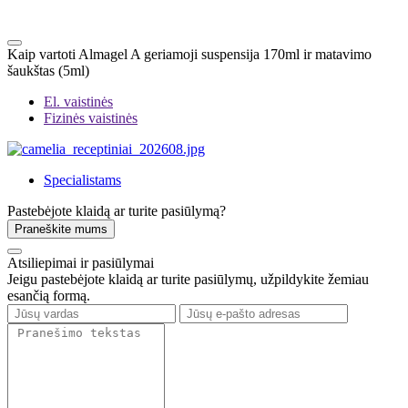
Kaip vartoti Almagel A geriamoji suspensija 170ml ir matavimo
šaukštas (5ml)
El. vaistinės
Fizinės vaistinės
Specialistams
Pastebėjote klaidą ar turite pasiūlymą?
Praneškite mums
Atsiliepimai ir pasiūlymai
Jeigu pastebėjote klaidą ar turite pasiūlymų, užpildykite žemiau
esančią formą.