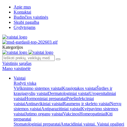
Apie mus
Kontaktai
Budinčios vaistinės
Skubi pagalba
Gydytojams
Kategorijos
Vaistinių sąrašas
Mano vaistinėlė
Vaistai
Rodyti viską
Virškinimo sistemos vaistai
Kraujotakos vaistai
Širdies ir
kraujagyslių vaistai
Dermatologiniai vaistai
Urogenitaliniai
vaistai
Hormoniniai preparatai
Priešinfekciniai
vaistai
Antinavikiniai vaistai
Raumenų ir skeleto vaistai
Nervų
sistemos vaistai
Antiparazitiniai vaistai
Kvėpavimo sistemos
vaistai
Jutimo organų vaistai
Vakcinos
Homeopatiniai
Kiti
preparatai
Stomatologiniai preparatai
Antacidiniai vaistai. Vaistai opaligei