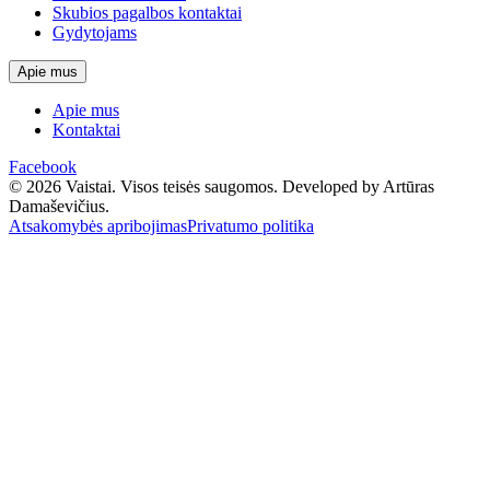
Skubios pagalbos kontaktai
Gydytojams
Apie mus
Apie mus
Kontaktai
Facebook
© 2026 Vaistai. Visos teisės saugomos.
Developed by Artūras
Damaševičius.
Atsakomybės apribojimas
Privatumo politika