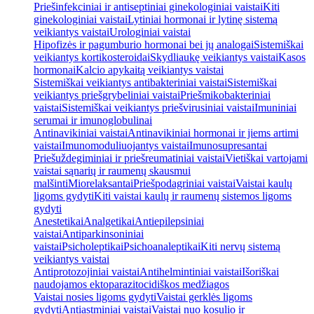
Priešinfekciniai ir antiseptiniai ginekologiniai vaistai
Kiti
ginekologiniai vaistai
Lytiniai hormonai ir lytinę sistemą
veikiantys vaistai
Urologiniai vaistai
Hipofizės ir pagumburio hormonai bei jų analogai
Sistemiškai
veikiantys kortikosteroidai
Skydliaukę veikiantys vaistai
Kasos
hormonai
Kalcio apykaitą veikiantys vaistai
Sistemiškai veikiantys antibakteriniai vaistai
Sistemiškai
veikiantys priešgrybeliniai vaistai
Priešmikobakteriniai
vaistai
Sistemiškai veikiantys priešvirusiniai vaistai
Imuniniai
serumai ir imunoglobulinai
Antinavikiniai vaistai
Antinavikiniai hormonai ir jiems artimi
vaistai
Imunomoduliuojantys vaistai
Imunosupresantai
Priešuždegiminiai ir priešreumatiniai vaistai
Vietiškai vartojami
vaistai sąnarių ir raumenų skausmui
malšinti
Miorelaksantai
Priešpodagriniai vaistai
Vaistai kaulų
ligoms gydyti
Kiti vaistai kaulų ir raumenų sistemos ligoms
gydyti
Anestetikai
Analgetikai
Antiepilepsiniai
vaistai
Antiparkinsoniniai
vaistai
Psicholeptikai
Psichoanaleptikai
Kiti nervų sistemą
veikiantys vaistai
Antiprotozojiniai vaistai
Antihelmintiniai vaistai
Išoriškai
naudojamos ektoparazitocidiškos medžiagos
Vaistai nosies ligoms gydyti
Vaistai gerklės ligoms
gydyti
Antiastminiai vaistai
Vaistai nuo kosulio ir