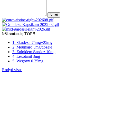
Siųsti
Ieškomiausių TOP 5
1. Skudexa 75mg+25mg
2. Mounjaro 5mg/dozėje
3. Zolpidem Sandoz 10mg
4. Lexotanil 3mg
5. Wegovy 0.25mg
Rodyti visus