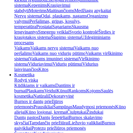
sistema
Kepenims
Kraujavimui
stabdyti
Moterims
Maitinančioms
Medžiagų apykaitai
Nervų sistema
Odai, plaukams, nagams
Organizmo
valymui
Peršalimas, gripas, kosulys,
temperatūra
Prostatai
Sąnariams
Skausmą
lengvinantys
Smegenų veiklai
Svorio kontrolė
Širdies ir
kraujotakos sistema
Šlapimo sistema
Uždegiminiams
procesams
Vaikams
Vaikams nervų sistemai
Vaikams nuo
peršalimo
Vaikams nuo vidurių pūtimo
Vaikams virškinimo
sistemai
Vaikams imuninei sistemai
Virškinimo
sistema
Viduriavimui
Vidurių pūtimui
Vidurius
laisvinančios
Kitos
Kosmetika
Rodyti viską
Kūdikiams ir vaikams
Dantims ir
burnai
Plaukams
Veidui
Kūnui
Rankoms
Kojoms
Saulės
kosmetika
Natūrali
Dekoratyvinė
Burnos ir dantų priežiūros
priemonės
Prausikliai
Šampūnas
Maudymosi priemonės
Kūno
aliejai
Kūno losjonai, kremai
Čiulptukai
Žindukai
Dantų pastos
Dantų šepetėliai
Burnos skalavimo
skysčiai
Tarpdančių priežiūrai
Liežuvio valikliai
Burnos
gaivikliai
Protezų priežiūros priemonės