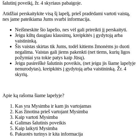
šalutinį poveikį, žr. 4 skyriaus pabaigoje.
Atidžiai perskaitykite visą šį lapelį, prieš pradėdami vartoti vaistą,
nes jame pateikiama Jums svarbi informacija.
Neišmeskite šio lapelio, nes vėl gali prireikti jį perskaityti.
Jeigu kiltų daugiau klausimų, kreipkitės į gydytoją arba
vaistininką.
Šis vaistas skirtas tik Jums, todėl kitiems žmonėms jo duoti
negalima. Vaistas gali jiems pakenkti (net tiems, kurių ligos
požymiai yra tokie patys kaip Jūsų).
Jeigu pasireiškė šalutinis poveikis, (net jeigu jis šiame lapelyje
nenurodytas), kreipkitės į gydytoją arba vaistininką. Žr. 4
skyrių.
Apie ką rašoma šiame lapelyje?
Kas yra Mysimba ir kam jis vartojamas
Kas žinotina prieš vartojant Mysimba
Kaip vartoti Mysimba
Galimas šalutinis poveikis
Kaip laikyti Mysimba
Pakuotės turinys ir kita informacija