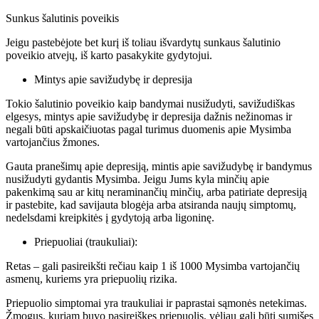
Sunkus šalutinis poveikis
Jeigu pastebėjote bet kurį iš toliau išvardytų sunkaus šalutinio
poveikio atvejų, iš karto pasakykite gydytojui.
Mintys apie savižudybę ir depresija
Tokio šalutinio poveikio kaip bandymai nusižudyti, savižudiškas
elgesys, mintys apie savižudybę ir depresija dažnis nežinomas ir
negali būti apskaičiuotas pagal turimus duomenis apie Mysimba
vartojančius žmones.
Gauta pranešimų apie depresiją, mintis apie savižudybę ir bandymus
nusižudyti gydantis Mysimba. Jeigu Jums kyla minčių apie
pakenkimą sau ar kitų neraminančių minčių, arba patiriate depresiją
ir pastebite, kad savijauta blogėja arba atsiranda naujų simptomų,
nedelsdami kreipkitės į gydytoją arba ligoninę.
Priepuoliai (traukuliai):
Retas – gali pasireikšti rečiau kaip 1 iš 1000 Mysimba vartojančių
asmenų, kuriems yra priepuolių rizika.
Priepuolio simptomai yra traukuliai ir paprastai sąmonės netekimas.
Žmogus, kuriam buvo pasireiškęs priepuolis, vėliau gali būti sumišęs