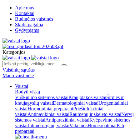
Apie mus
Kontaktai
Budinčios vaistinės
Skubi pagalba
Gydytojams
Kategorijos
Vaistinių sąrašas
Mano vaistinėlė
Vaistai
Rodyti viską
Virškinimo sistemos vaistai
Kraujotakos vaistai
Širdies ir
kraujagyslių vaistai
Dermatologiniai vaistai
Urogenitaliniai
vaistai
Hormoniniai preparatai
Priešinfekciniai
vaistai
Antinavikiniai vaistai
Raumenų ir skeleto vaistai
Nervų
sistemos vaistai
Antiparazitiniai vaistai
Kvėpavimo sistemos
vaistai
Jutimo organų vaistai
Vakcinos
Homeopatiniai
Kiti
preparatai