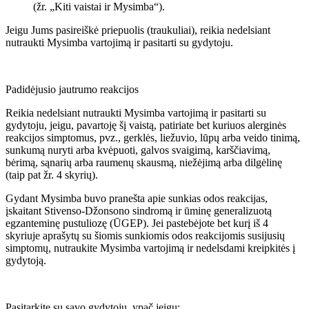
(žr. „Kiti vaistai ir Mysimba“).
Jeigu Jums pasireiškė priepuolis (traukuliai), reikia nedelsiant
nutraukti Mysimba vartojimą ir pasitarti su gydytoju.
Padidėjusio jautrumo reakcijos
Reikia nedelsiant nutraukti Mysimba vartojimą ir pasitarti su
gydytoju, jeigu, pavartoję šį vaistą, patiriate bet kuriuos alerginės
reakcijos simptomus, pvz., gerklės, liežuvio, lūpų arba veido tinimą,
sunkumą nuryti arba kvėpuoti, galvos svaigimą, karščiavimą,
bėrimą, sąnarių arba raumenų skausmą, niežėjimą arba dilgėlinę
(taip pat žr. 4 skyrių).
Gydant Mysimba buvo pranešta apie sunkias odos reakcijas,
įskaitant Stivenso-Džonsono sindromą ir ūminę generalizuotą
egzanteminę pustuliozę (ŪGEP). Jei pastebėjote bet kurį iš 4
skyriuje aprašytų su šiomis sunkiomis odos reakcijomis susijusių
simptomų, nutraukite Mysimba vartojimą ir nedelsdami kreipkitės į
gydytoją.
Pasitarkite su savo gydytoju, ypač jeigu: