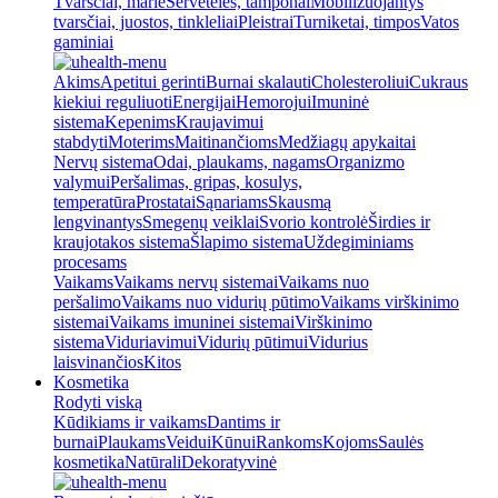
Tvarsčiai, marlė
Servetėlės, tamponai
Mobilizuojantys
tvarsčiai, juostos, tinkleliai
Pleistrai
Turniketai, timpos
Vatos
gaminiai
Akims
Apetitui gerinti
Burnai skalauti
Cholesteroliui
Cukraus
kiekiui reguliuoti
Energijai
Hemorojui
Imuninė
sistema
Kepenims
Kraujavimui
stabdyti
Moterims
Maitinančioms
Medžiagų apykaitai
Nervų sistema
Odai, plaukams, nagams
Organizmo
valymui
Peršalimas, gripas, kosulys,
temperatūra
Prostatai
Sąnariams
Skausmą
lengvinantys
Smegenų veiklai
Svorio kontrolė
Širdies ir
kraujotakos sistema
Šlapimo sistema
Uždegiminiams
procesams
Vaikams
Vaikams nervų sistemai
Vaikams nuo
peršalimo
Vaikams nuo vidurių pūtimo
Vaikams virškinimo
sistemai
Vaikams imuninei sistemai
Virškinimo
sistema
Viduriavimui
Vidurių pūtimui
Vidurius
laisvinančios
Kitos
Kosmetika
Rodyti viską
Kūdikiams ir vaikams
Dantims ir
burnai
Plaukams
Veidui
Kūnui
Rankoms
Kojoms
Saulės
kosmetika
Natūrali
Dekoratyvinė