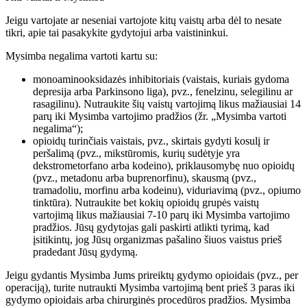
Jeigu vartojate ar neseniai vartojote kitų vaistų arba dėl to nesate
tikri, apie tai pasakykite gydytojui arba vaistininkui.
Mysimba negalima vartoti kartu su:
monoaminooksidazės inhibitoriais (vaistais, kuriais gydoma
depresija arba Parkinsono liga), pvz., fenelzinu, selegilinu ar
rasagilinu). Nutraukite šių vaistų vartojimą likus mažiausiai 14
parų iki Mysimba vartojimo pradžios (žr. „Mysimba vartoti
negalima“);
opioidų turinčiais vaistais, pvz., skirtais gydyti kosulį ir
peršalimą (pvz., mikstūromis, kurių sudėtyje yra
dekstrometorfano arba kodeino), priklausomybę nuo opioidų
(pvz., metadonu arba buprenorfinu), skausmą (pvz.,
tramadoliu, morfinu arba kodeinu), viduriavimą (pvz., opiumo
tinktūra). Nutraukite bet kokių opioidų grupės vaistų
vartojimą likus mažiausiai 7-10 parų iki Mysimba vartojimo
pradžios. Jūsų gydytojas gali paskirti atlikti tyrimą, kad
įsitikintų, jog Jūsų organizmas pašalino šiuos vaistus prieš
pradedant Jūsų gydymą.
Jeigu gydantis Mysimba Jums prireiktų gydymo opioidais (pvz., per
operaciją), turite nutraukti Mysimba vartojimą bent prieš 3 paras iki
gydymo opioidais arba chirurginės procedūros pradžios. Mysimba