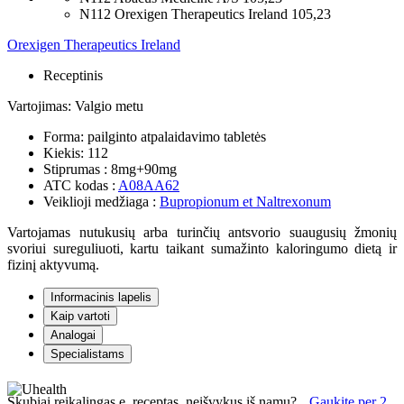
N112 Orexigen Therapeutics Ireland
105,23
Orexigen Therapeutics Ireland
Receptinis
Vartojimas:
Valgio metu
Forma:
pailginto atpalaidavimo tabletės
Kiekis:
112
Stiprumas :
8mg+90mg
ATC kodas :
A08AA62
Veiklioji medžiaga :
Bupropionum et Naltrexonum
Vartojamas nutukusių arba turinčių antsvorio suaugusių žmonių
svoriui sureguliuoti, kartu taikant sumažinto kaloringumo dietą ir
fizinį aktyvumą.
Informacinis lapelis
Kaip vartoti
Analogai
Specialistams
Skubiai reikalingas e. receptas, neišvykus iš namų?
Gaukite per 2