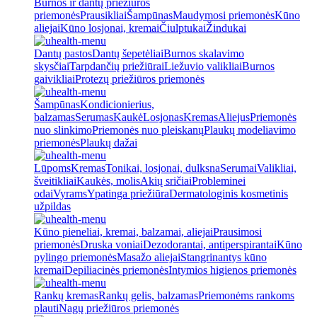
Burnos ir dantų priežiūros
priemonės
Prausikliai
Šampūnas
Maudymosi priemonės
Kūno
aliejai
Kūno losjonai, kremai
Čiulptukai
Žindukai
Dantų pastos
Dantų šepetėliai
Burnos skalavimo
skysčiai
Tarpdančių priežiūrai
Liežuvio valikliai
Burnos
gaivikliai
Protezų priežiūros priemonės
Šampūnas
Kondicionierius,
balzamas
Serumas
Kaukė
Losjonas
Kremas
Aliejus
Priemonės
nuo slinkimo
Priemonės nuo pleiskanų
Plaukų modeliavimo
priemonės
Plaukų dažai
Lūpoms
Kremas
Tonikai, losjonai, dulksna
Serumai
Valikliai,
šveitikliai
Kaukės, molis
Akių sričiai
Probleminei
odai
Vyrams
Ypatinga priežiūra
Dermatologinis kosmetinis
užpildas
Kūno pieneliai, kremai, balzamai, aliejai
Prausimosi
priemonės
Druska voniai
Dezodorantai, antiperspirantai
Kūno
pylingo priemonės
Masažo aliejai
Stangrinantys kūno
kremai
Depiliacinės priemonės
Intymios higienos priemonės
Rankų kremas
Rankų gelis, balzamas
Priemonėms rankoms
plauti
Nagų priežiūros priemonės