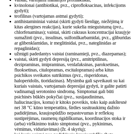
kvinolonai (antibiotikai, pvz., ciprofloksacinas, infekcijoms
gydyti);
teofilinas (vartojamas astmai gydyti);
antihistamininiai vaistai (skirti gydyti šienligę, niežėjimą ir
kitas alergines reakcijas), kurie sukelia mieguistumą (pvz.,
chlorfenaminas); vaistai, skirti cukraus koncentracijai kraujyje
sumažinti (pvz., insulinas, sulfonilkarbamidai, pvz., gliburidas
ar glibenklamidas, ir meglitinidai, pvz., nateglinidas ar
repaglinidas);
užmigti padedantys vaistai (raminamieji, pvz., diazepamas);
vaistai, skirti gydyti depresiją (pvz., amitriptilinas,
dezipraminas, imipraminas, venlafaksinas, paroksetinas,
fluoksetinas, citalopramas, escitalopramas) arba kitus
psichikos sveikatos sutrikimus (pvz., risperidonas,
haloperidolis, tioridazinas). Mysimba gali sąveikauti su kai
kuriais vaistais, vartojamais depresijai gydyti, ir galite patirti
vadinamąjį serotonino sindromą. Simptomai gali būti
psichinės būklės pokyčiai (pvz., susijaudinimas,
haliucinacijos, koma) ir kitoks poveikis, toks kaip aukštesnė
nei 38 °C kūno temperatūra, širdies susitraukimų dažnio
padidėjimas, kraujospūdžio nepastovumas ir refleksų
sustiprėjimas, raumenų rigidiškumas, koordinacijos stoka ir
(arba) virškinimo trakto simptomai (pvz., pykinimas,
vėmimas, viduriavimas) (žr. 4 skyrių);