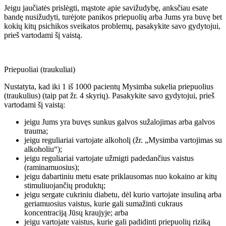
Jeigu jaučiatės prislėgti, mąstote apie savižudybę, anksčiau esate
bandę nusižudyti, turėjote panikos priepuolių arba Jums yra buvę bet
kokių kitų psichikos sveikatos problemų, pasakykite savo gydytojui,
prieš vartodami šį vaistą.
Priepuoliai (traukuliai)
Nustatyta, kad iki 1 iš 1000 pacientų Mysimba sukelia priepuolius
(traukulius) (taip pat žr. 4 skyrių). Pasakykite savo gydytojui, prieš
vartodami šį vaistą:
jeigu Jums yra buvęs sunkus galvos sužalojimas arba galvos
trauma;
jeigu reguliariai vartojate alkoholį (žr. „Mysimba vartojimas su
alkoholiu“);
jeigu reguliariai vartojate užmigti padedančius vaistus
(raminamuosius);
jeigu dabartiniu metu esate priklausomas nuo kokaino ar kitų
stimuliuojančių produktų;
jeigu sergate cukriniu diabetu, dėl kurio vartojate insuliną arba
geriamuosius vaistus, kurie gali sumažinti cukraus
koncentraciją Jūsų kraujyje; arba
jeigu vartojate vaistus, kurie gali padidinti priepuolių riziką