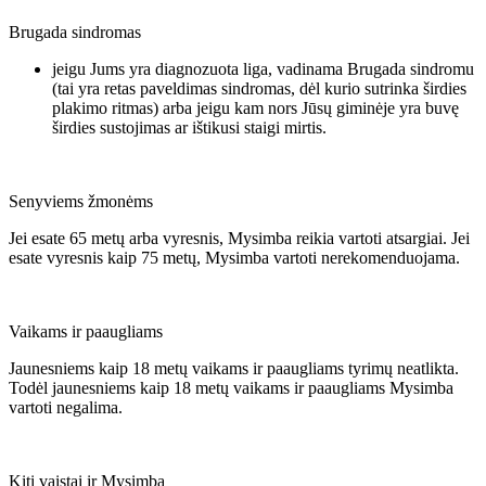
Brugada sindromas
jeigu Jums yra diagnozuota liga, vadinama Brugada sindromu
(tai yra retas paveldimas sindromas, dėl kurio sutrinka širdies
plakimo ritmas) arba jeigu kam nors Jūsų giminėje yra buvę
širdies sustojimas ar ištikusi staigi mirtis.
Senyviems žmonėms
Jei esate 65 metų arba vyresnis, Mysimba reikia vartoti atsargiai. Jei
esate vyresnis kaip 75 metų, Mysimba vartoti nerekomenduojama.
Vaikams ir paaugliams
Jaunesniems kaip 18 metų vaikams ir paaugliams tyrimų neatlikta.
Todėl jaunesniems kaip 18 metų vaikams ir paaugliams Mysimba
vartoti negalima.
Kiti vaistai ir Mysimba