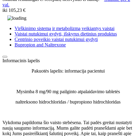
val.
iki
105,23 €
Virškinimo sistemą ir metabolizmą veikiantys vaistai
Vaistai nutukimui gydyti, išskyrus dietinius produktus
Centrinio poveikio vaistai nutukimui gydyti
Bupropion and Naltrexone
Informacinis lapelis
Pakuotės lapelis: informacija pacientui
Mysimba 8 mg/90 mg pailginto atpalaidavimo tabletės
naltreksono hidrochloridas / bupropiono hidrochloridas
Vykdoma papildoma šio vaisto stebėsena. Tai padės greitai nustatyti
naują saugumo informaciją. Mums galite padėti pranešdami apie bet
kokį Jums pasireiškiantį šalutinį poveikį. Apie tai, kaip pranešti apie