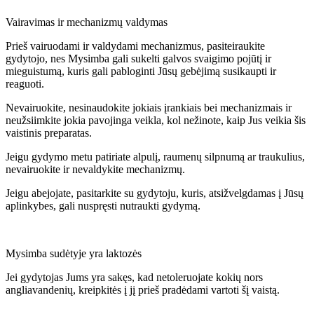
Vairavimas ir mechanizmų valdymas
Prieš vairuodami ir valdydami mechanizmus, pasiteiraukite
gydytojo, nes Mysimba gali sukelti galvos svaigimo pojūtį ir
mieguistumą, kuris gali pabloginti Jūsų gebėjimą susikaupti ir
reaguoti.
Nevairuokite, nesinaudokite jokiais įrankiais bei mechanizmais ir
neužsiimkite jokia pavojinga veikla, kol nežinote, kaip Jus veikia šis
vaistinis preparatas.
Jeigu gydymo metu patiriate alpulį, raumenų silpnumą ar traukulius,
nevairuokite ir nevaldykite mechanizmų.
Jeigu abejojate, pasitarkite su gydytoju, kuris, atsižvelgdamas į Jūsų
aplinkybes, gali nuspręsti nutraukti gydymą.
Mysimba sudėtyje yra laktozės
Jei gydytojas Jums yra sakęs, kad netoleruojate kokių nors
angliavandenių, kreipkitės į jį prieš pradėdami vartoti šį vaistą.