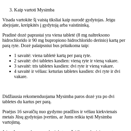
Kaip vartoti Mysimba
Visada vartokite šį vaistą tiksliai kaip nurodė gydytojas. Jeigu
abejojate, kreipkitės į gydytoją arba vaistininką.
Pradinė dozė paprastai yra viena tabletė (8 mg naltreksono
hidrochlorido ir 90 mg bupropiono hidrochlorido derinio) kartą per
parą ryte. Dozė palaipsniui bus pritaikoma taip:
1 savaitė: viena tabletė kartą per parą ryte.
2 savaitė: dvi tabletes kasdien: vieną ryte ir vieną vakare.
3 savaitė: tris tabletes kasdien: dvi ryte ir vieną vakare.
4 savaitė ir vėliau: keturias tabletes kasdien: dvi ryte ir dvi
vakare.
Didžiausia rekomenduojama Mysimba paros dozė yra po dvi
tabletes du kartus per parą.
Praėjus 16 savaičių nuo gydymo pradžios ir vėliau kiekvienais
metais Jūsų gydytojas įvertins, ar Jums reikia tęsti Mysimba
vartojimą.