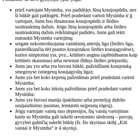
prieš vartojant Mysimba, yra padidėjęs Jūsų kraujospūdis, nes
ši būklė gali pablogėti. Prieš pradedant vartoti Mysimba ir jį
vartojant, Jums bus išmatuotas kraujospūdis ir širdies
susitraukimų dažnis. Jeigu Jūsų kraujospūdis arba širdies
susitraukimų dažnis reikšmingai padidės, Jums gali tekti
nutraukti Mysimba vartojimą;
sergate nekontroliuojama vainikinių arterijų liga (širdies liga,
pasireiškiančia dėl prastos kraujotakos širdies kraujagyslėse),
kurios simptomai yra, pvz., krūtinės angina (apibūdinama kaip
krūtinės skausmas) arba neseniai ištikęs širdies priepuolis;
Jums jau yra arba yra buvusi būklė, pažeidžianti kraujotaką
smegenyse (smegenų kraujagyslių liga);
Jums yra bet koks kepenų pažeidimas prieš pradedant vartoti
Mysimba;
Jums yra bet koks inkstų pažeidimas prieš pradedant vartoti
Mysimba;
Jums yra buvusi manija (pakilumo arba pernelyg didelio
susijaudinimo jausmas, lemiantis neįprastą elgesį).
Jeigu vartojate vaistų nuo depresijos, šių vaistų vartojimas
kartu su Mysimba gali sukelti serotonino sindromą – pavojų
gyvybei galinčią sukelti būklę (žr. šio skyriaus skiltį „Kiti
vaistai ir Mysimba“ ir 4 skyrių).