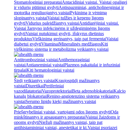
Stomatologiniai preparatai
Antacidiniai vaistai. Vaistai opaligei
ir vidurių pūtimui gydyti
Antispazminiai, anticholinerginiai ir
motoriką reguliuojantys vaistai
Pykinimą ir vėmimą
slopinantys vaistai
Vaistai tulžies ir kepenų ligoms
gydyti
Vidurius paleidžiantys vaistai
Antidiarėjiniai vaistai.
Vaistai žarnyno infekcinėms ir uždegiminėms ligoms
gydyti
Vaistai nutukimui gydyti, išskyrus dietinius
produktus
Virškinimą gerinantys, taip pat fermentai
Vaistai
diabetui gydyti
Vitaminai
Mineralinės medžiagos
Kiti
virškinimo sistemą ir metabolizmą veikiantys vaistai
Antitromboziniai vaistai
Antihemoraginiai
vaistai
Antianeminiai vaistai
Plazmos pakaitalai ir infuziniai
tirpalai
Kiti hematologiniai vaistai
Širdį veikiantys vaistai
Kraujospūdį mažinantys
vaistai
Diuretikai
Periferiniai
vazodilatatoriai
Vazoprotektoriai
Beta adrenoblokatoriai
Kalcio
kanalų blokatoriai
Renino-angiotenzino sistemą veikiantys
vaistai
Serumo lipidų kiekį mažinantys vaistai
Priešgrybeliniai vaistai, vartojami odos ligoms gydyti
Odą
minkštinantys ir apsaugantys preparatai
Vaistai žaizdoms ir
opoms gydyti
Niežulį mažinantys vaistai, taip pat
antihistamininiai vaistai, anestetikai ir kt.
Vaistai psoriazei