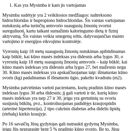
Kas yra Mysimba ir kam jis vartojamas
Mysimba sudėtyje yra 2 veikliosios medžiagos: naltreksono
hidrochloridas ir bupropiono hidrochloridas. Šis vaistas vartojamas
nutukusių arba turinčių antsvorio suaugusių žmonių svoriui
sureguliuoti, kartu taikant sumažinto kaloringumo dietą ir fizinį
aktyvumą. Šis vaistas veikia smegenų sritis, dalyvaujančias maisto
vartojimo ir energijos eikvojimo kontrolėje.
Vyresnių kaip 18 metų suaugusių žmonių nutukimas apibūdinamas
kaip būklė, kai kūno masės indeksas yra didesnis arba lygus 30, o
vyresnių kaip 18 metų suaugusių žmonių antsvoris – kaip būklė, kai
kūno masės indeksas yra didesnis arba lygus 27, bet mažesnis negu
30. Kūno masės indeksas yra apskaičiuojamas taip: išmatuotas kūno
svoris (kg) padalinamas iš išmatuoto ūgio, pakelto kvadratu (m2).
Mysimba patvirtintas vartoti pacientams, kurių pradinis kūno masės
indeksas lygus 30 arba didesnis; jį gali vartoti ir tie, kurių kūno
masės indeksas yra tarp 27 ir 30, jeigu yra gretutinių su svoriu
susijusių būklių, pvz., kontroliuojamas padidėjęs kraujospūdis
(arterinė hipertenzija), 2 tipo cukrinis diabetas arba didelis lipidų
(riebalų) kiekis kraujyje.
Po 16 savaičių Jūsų gydytojas gali nutraukti gydymą Mysimba,
jeigu Jūs neprarasite bent 5 % pradinio kūno svorio. Be to, Jūsų