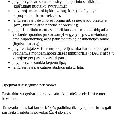
jeigu sergate ar kada nors sirgote bipoliniu sutrikimu
(kraštutiniu nuotaikų svyravimu);
jei vartojate bet kokių kitų vaistų, kurių sudėtyje yra
bupropiono arba naltreksono;
jeigu sergate valgymo sutrikimu arba sirgote juo praeityje
(pvz., bulimija arba nervine anoreksija);
jeigu dabartiniu metu esate priklausomas nuo opioidų arba
vartojate opioidus priklausomybei gydyti (pvz., metadoną
arba buprenorfiną) arba patiriate ūminę abstinencijos būklę
(liguistą būseną).
jeigu vartojate vaistus nuo depresijos arba Parkinsono ligos,
vadinamus monoaminooksidazės inhibitoriais (MAOI) arba jų
vartojote per pastarąsias 14 parų;
jeigu sergate sunkia kepenų liga;
jeigu sergate paskutinės stadijos inkstų liga.
Įspėjimai ir atsargumo priemonės
Pasitarkite su gydytoju arba vaistininku, prieš pradėdami vartoti
Mysimba.
Tai svarbu, nes kai kurios būklės padidina tikimybę, kad Jums gali
pasireikšti šalutinis poveikis (žr. 4 skyrių).