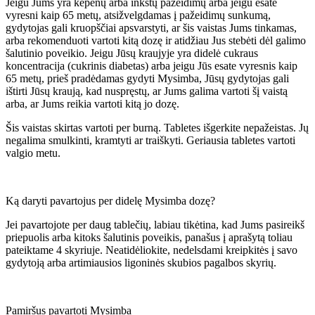
Jeigu Jums yra kepenų arba inkstų pažeidimų arba jeigu esate
vyresni kaip 65 metų, atsižvelgdamas į pažeidimų sunkumą,
gydytojas gali kruopščiai apsvarstyti, ar šis vaistas Jums tinkamas,
arba rekomenduoti vartoti kitą dozę ir atidžiau Jus stebėti dėl galimo
šalutinio poveikio. Jeigu Jūsų kraujyje yra didelė cukraus
koncentracija (cukrinis diabetas) arba jeigu Jūs esate vyresnis kaip
65 metų, prieš pradėdamas gydyti Mysimba, Jūsų gydytojas gali
ištirti Jūsų kraują, kad nuspręstų, ar Jums galima vartoti šį vaistą
arba, ar Jums reikia vartoti kitą jo dozę.
Šis vaistas skirtas vartoti per burną. Tabletes išgerkite nepažeistas. Jų
negalima smulkinti, kramtyti ar traiškyti. Geriausia tabletes vartoti
valgio metu.
Ką daryti pavartojus per didelę Mysimba dozę?
Jei pavartojote per daug tablečių, labiau tikėtina, kad Jums pasireikš
priepuolis arba kitoks šalutinis poveikis, panašus į aprašytą toliau
pateiktame 4 skyriuje. Neatidėliokite, nedelsdami kreipkitės į savo
gydytoją arba artimiausios ligoninės skubios pagalbos skyrių.
Pamiršus pavartoti Mysimba