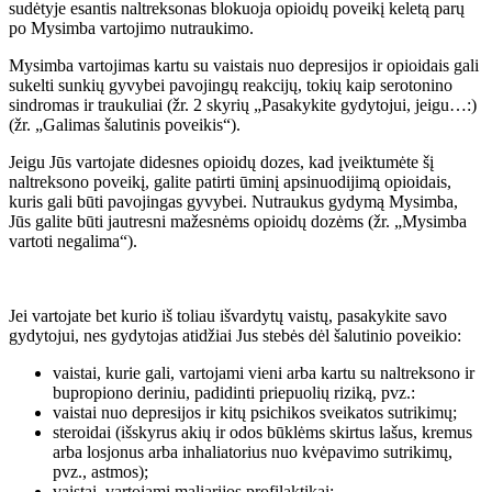
sudėtyje esantis naltreksonas blokuoja opioidų poveikį keletą parų
po Mysimba vartojimo nutraukimo.
Mysimba vartojimas kartu su vaistais nuo depresijos ir opioidais gali
sukelti sunkių gyvybei pavojingų reakcijų, tokių kaip serotonino
sindromas ir traukuliai (žr. 2 skyrių „Pasakykite gydytojui, jeigu…:)
(žr. „Galimas šalutinis poveikis“).
Jeigu Jūs vartojate didesnes opioidų dozes, kad įveiktumėte šį
naltreksono poveikį, galite patirti ūminį apsinuodijimą opioidais,
kuris gali būti pavojingas gyvybei. Nutraukus gydymą Mysimba,
Jūs galite būti jautresni mažesnėms opioidų dozėms (žr. „Mysimba
vartoti negalima“).
Jei vartojate bet kurio iš toliau išvardytų vaistų, pasakykite savo
gydytojui, nes gydytojas atidžiai Jus stebės dėl šalutinio poveikio:
vaistai, kurie gali, vartojami vieni arba kartu su naltreksono ir
bupropiono deriniu, padidinti priepuolių riziką, pvz.:
vaistai nuo depresijos ir kitų psichikos sveikatos sutrikimų;
steroidai (išskyrus akių ir odos būklėms skirtus lašus, kremus
arba losjonus arba inhaliatorius nuo kvėpavimo sutrikimų,
pvz., astmos);
vaistai, vartojami maliarijos profilaktikai;