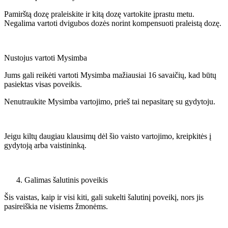
Pamirštą dozę praleiskite ir kitą dozę vartokite įprastu metu.
Negalima vartoti dvigubos dozės norint kompensuoti praleistą dozę.
Nustojus vartoti Mysimba
Jums gali reikėti vartoti Mysimba mažiausiai 16 savaičių, kad būtų
pasiektas visas poveikis.
Nenutraukite Mysimba vartojimo, prieš tai nepasitarę su gydytoju.
Jeigu kiltų daugiau klausimų dėl šio vaisto vartojimo, kreipkitės į
gydytoją arba vaistininką.
Galimas šalutinis poveikis
Šis vaistas, kaip ir visi kiti, gali sukelti šalutinį poveikį, nors jis
pasireiškia ne visiems žmonėms.