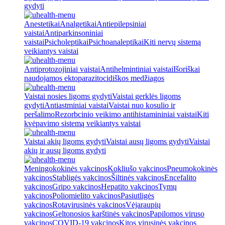
gydyti
Anestetikai
Analgetikai
Antiepilepsiniai
vaistai
Antiparkinsoniniai
vaistai
Psicholeptikai
Psichoanaleptikai
Kiti nervų sistemą
veikiantys vaistai
Antiprotozojiniai vaistai
Antihelmintiniai vaistai
Išoriškai
naudojamos ektoparazitocidiškos medžiagos
Vaistai nosies ligoms gydyti
Vaistai gerklės ligoms
gydyti
Antiastminiai vaistai
Vaistai nuo kosulio ir
peršalimo
Rezorbcinio veikimo antihistamininiai vaistai
Kiti
kvėpavimo sistemą veikiantys vaistai
Vaistai akių ligoms gydyti
Vaistai ausų ligoms gydyti
Vaistai
akių ir ausų ligoms gydyti
Meningokokinės vakcinos
Kokliušo vakcinos
Pneumokokinės
vakcinos
Stabligės vakcinos
Šiltinės vakcinos
Encefalito
vakcinos
Gripo vakcinos
Hepatito vakcinos
Tymų
vakcinos
Poliomielito vakcinos
Pasiutligės
vakcinos
Rotavirusinės vakcinos
Vėjaraupių
vakcinos
Geltonosios karštinės vakcinos
Papilomos viruso
vakcinos
COVID-19 vakcinos
Kitos virusinės vakcinos