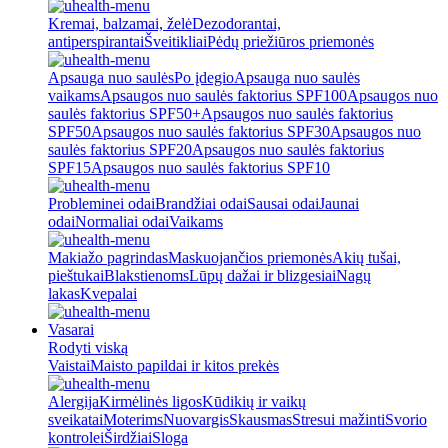
Kremai, balzamai, želė
Dezodorantai,
antiperspirantai
Šveitikliai
Pėdų priežiūros priemonės
Apsauga nuo saulės
Po įdegio
Apsauga nuo saulės
vaikams
Apsaugos nuo saulės faktorius SPF100
Apsaugos nuo
saulės faktorius SPF50+
Apsaugos nuo saulės faktorius
SPF50
Apsaugos nuo saulės faktorius SPF30
Apsaugos nuo
saulės faktorius SPF20
Apsaugos nuo saulės faktorius
SPF15
Apsaugos nuo saulės faktorius SPF10
Probleminei odai
Brandžiai odai
Sausai odai
Jaunai
odai
Normaliai odai
Vaikams
Makiažo pagrindas
Maskuojančios priemonės
Akių tušai,
pieštukai
Blakstienoms
Lūpų dažai ir blizgesiai
Nagų
lakas
Kvepalai
Vasarai
Rodyti viską
Vaistai
Maisto papildai ir kitos prekės
Alergija
Kirmėlinės ligos
Kūdikių ir vaikų
sveikatai
Moterims
Nuovargis
Skausmas
Stresui mažinti
Svorio
kontrolei
Širdžiai
Sloga