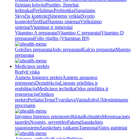
fiziniam krūviui
Pastilės, žirneliai,
ledinukai
Peršalimas
Probiotikai
Sąnariams
Skysčių kontrolei
Smegenų veiklai
Svorio
kontrolei
Širdžiai
Šlapimo sistemai
Virškinimo
sistemai
Vitaminai ir mineralai
Vitamino A preparatai
Vitamino C preparatai
Vitamino D
preparatai
Folio rūgštis (Vitaminas B9)
Geležies preparatai
Jodo preparatai
Kalcio preparatai
Magnio
preparatai
Medicinos prekės
Rodyti viską
Asmens higienos prekės
Asmens apsaugos
priemonės
Dezinfekcija
Ligonių priežiūra ir
reabilitacija
Medicinos technika
Odos priežiūra ir
regeneracija
Optikos
prekės
Peršalus
Testai
Tvarsliava
Vaistažolės
Uždegiminiams
procesams
Intymios higienos priemonės
Įklotai
Kelnaitės
Menstruacinės
taurelės
Nosinės, servetėlės
Paketai
Sauskelnės
suaugusiems
Sauskelnės vaikams
Tamponai
Vatos gaminiai
Apranga, antbačiai
Kaukės
Pirštinės,