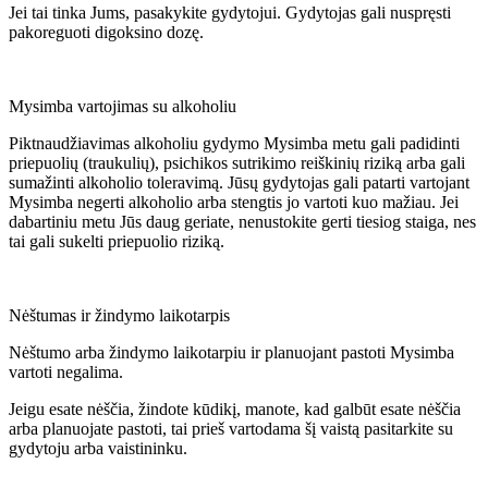
Jei tai tinka Jums, pasakykite gydytojui. Gydytojas gali nuspręsti
pakoreguoti digoksino dozę.
Mysimba vartojimas su alkoholiu
Piktnaudžiavimas alkoholiu gydymo Mysimba metu gali padidinti
priepuolių (traukulių), psichikos sutrikimo reiškinių riziką arba gali
sumažinti alkoholio toleravimą. Jūsų gydytojas gali patarti vartojant
Mysimba negerti alkoholio arba stengtis jo vartoti kuo mažiau. Jei
dabartiniu metu Jūs daug geriate, nenustokite gerti tiesiog staiga, nes
tai gali sukelti priepuolio riziką.
Nėštumas ir žindymo laikotarpis
Nėštumo arba žindymo laikotarpiu ir planuojant pastoti Mysimba
vartoti negalima.
Jeigu esate nėščia, žindote kūdikį, manote, kad galbūt esate nėščia
arba planuojate pastoti, tai prieš vartodama šį vaistą pasitarkite su
gydytoju arba vaistininku.