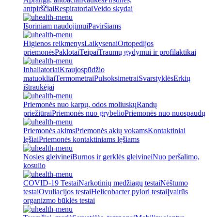
antpirščiai
Respiratoriai
Veido skydai
Išoriniam naudojimui
Paviršiams
Higienos reikmenys
Laikysenai
Ortopedijos
priemonės
Paklotai
Teipai
Traumų gydymui ir profilaktikai
Inhaliatoriai
Kraujospūdžio
matuokliai
Termometrai
Pulsoksimetrai
Svarstyklės
Erkių
ištraukėjai
Priemonės nuo karpų, odos moliuskų
Randų
priežiūrai
Priemonės nuo grybelio
Priemonės nuo nuospaudų
Priemonės akims
Priemonės akių vokams
Kontaktiniai
lęšiai
Priemonės kontaktiniams lęšiams
Nosies gleivinei
Burnos ir gerklės gleivinei
Nuo peršalimo,
kosulio
COVID-19 Testai
Narkotinių medžiagų testai
Nėštumo
testai
Ovuliacijos testai
Helicobacter pylori testai
Įvairūs
organizmo būklės testai