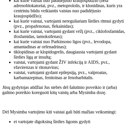
kai kurie vaistai nuo padidėjusio kraujospūdžio (beta
adrenoblokatoriai, pvz., metoprololis, ir klonidinas, kuris yra
centriniu būdu veikiantis vaistas nuo padidėjusio
kraujospūdžio);
kai kurie vaistai, vartojami nereguliariam širdies ritmui gydyti
(pvz., propafenonas, flekainidas);
kai kurie vaistai, vartojami gydant vėžį (pvz., ciklofosfamidas,
ifosfamidas, tamoksifenas);
kai kurie vaistai nuo Parkinsono ligos (pvz., levodopa,
amantadinas ar orfenadrinas);
tiklopidinas ar klopidogrelis, daugiausia vartojami gydant
širdies ligą ar insultą;
vaistai, vartojami gydant ŽIV infekciją ir AIDS, pvz.,
efavirenzas ir ritonaviras;
vaistai, vartojami gydant epilepsiją, pvz., valproatas,
karbamazepinas, fenitoinas ar fenobarbitalis.
Jūsų gydytojas atidžiai Jus stebės dėl šalutinio poveikio ir (arba)
galimo poreikio koreguoti kitų vaistų arba Mysimba dozę.
Dėl Mysimba vartojimo kiti vaistai gali būti mažiau veiksmingi:
ei vartojate digoksiną širdies ligoms gydyti