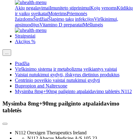
Akių negalavimai
Imuniteto stiprinimui
Kojų venoms
Kūdikių
ir vaikų sveikatai
Moterims
Priemonės
žaizdoms
Širdžiai
Šlapimo takų infekcijos
Virškinimui,
apsinuodijus
Vitamino D preparatai
Mėšlungis
Straipsniai
Akcijos %
...
Pradžia
Virškinimo sistemą ir metabolizmą veikiantys vaistai
Vaistai nutukimui gydyti, išskyrus dietinius produktus
Centrinio poveikio vaistai nutukimui gydyti
Bupropion and Naltrexone
Mysimba 8mg+90mg pailginto atpalaidavimo tabletės N112
Mysimba 8mg+90mg pailginto atpalaidavimo
tabletės
N112 Orexigen Therapeutics Ireland
N112 Abacus Medicine A/S
105,23