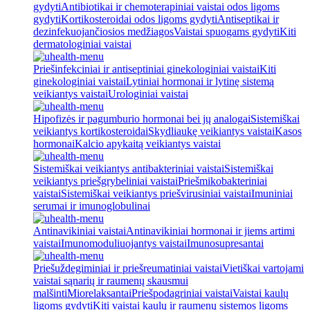
gydyti
Antibiotikai ir chemoterapiniai vaistai odos ligoms
gydyti
Kortikosteroidai odos ligoms gydyti
Antiseptikai ir
dezinfekuojančiosios medžiagos
Vaistai spuogams gydyti
Kiti
dermatologiniai vaistai
Priešinfekciniai ir antiseptiniai ginekologiniai vaistai
Kiti
ginekologiniai vaistai
Lytiniai hormonai ir lytinę sistemą
veikiantys vaistai
Urologiniai vaistai
Hipofizės ir pagumburio hormonai bei jų analogai
Sistemiškai
veikiantys kortikosteroidai
Skydliaukę veikiantys vaistai
Kasos
hormonai
Kalcio apykaitą veikiantys vaistai
Sistemiškai veikiantys antibakteriniai vaistai
Sistemiškai
veikiantys priešgrybeliniai vaistai
Priešmikobakteriniai
vaistai
Sistemiškai veikiantys priešvirusiniai vaistai
Imuniniai
serumai ir imunoglobulinai
Antinavikiniai vaistai
Antinavikiniai hormonai ir jiems artimi
vaistai
Imunomoduliuojantys vaistai
Imunosupresantai
Priešuždegiminiai ir priešreumatiniai vaistai
Vietiškai vartojami
vaistai sąnarių ir raumenų skausmui
malšinti
Miorelaksantai
Priešpodagriniai vaistai
Vaistai kaulų
ligoms gydyti
Kiti vaistai kaulų ir raumenų sistemos ligoms