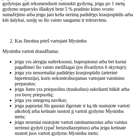
gydytojas gali rekomenduoti nutraukti gydymą, jeigu po 1 metų
gydymo nepavyks išlaikyti bent 5 % pradinio kūno svorio
sumažėjimo arba jeigu jam kelia nerimą padidėjęs kraujospūdis arba
kiti dalykai, susiję su šio vaisto saugumu ir toleravimu.
Kas žinotina prieš vartojant Mysimba
Mysimba vartoti draudžiama:
jeigu yra alergija naltreksonui, bupropionui arba bet kuriai
pagalbinei šio vaisto medžiagai (jos išvardytos 6 skyriuje);
jeigu yra nenormaliai padidėjęs kraujospūdis (arterinė
hipertenzija), kuris nekontroliuojamas vartojant vaistinius
preparatus;
jeigu Jums yra priepuolius (traukulius) sukelianti būklė arba
yra buvę priepuolių;
jeigu yra smegenų navikas;
jeigu paprastai Jūs gausiai išgeriate ir ką tik nustojote vartoti
alkoholį arba ketinate nustoti jį vartoti gydymo Mysimba
metu;
jeigu neseniai nustojote vartoti raminamuosius arba vaistus
nerimui gydyti (ypač benzodiazepinus) arba jeigu ketinate
nustoti juos vartoti gydymo Mysimba metu;