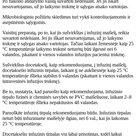
Po flakono atidarymo vaistą suvartoti nedelsiant. Jei jis iškart
nesuvartojamas, už jo laikymo trukmę ir sąlygas atsako vartotojas.
Mikrobiologiniu požiūriu skiedimas turi vykti kontroliuojamomis ir
aseptinėmis sąlygomis.
Vaistinį preparatą, po to, kai jis sušvirkštas į infuzinį maišelį, reikia
suvartoti nedelsiant. Jei jis iškart nesuvartojamas, už jo laikymo
trukmę ir sąlygas atsako vartotojas. Tačiau laikant žemesnėje kaip 25
°C temperatūroje laikymo trukmė neturėtų būti ilgesnė nei 6
valandos, įskaitant ir vienos valandos infuzijos pacientui trukmę.
Sušvirkštus docetakselį, kaip rekomenduojama, į infuzinį maišelį,
docetakselio infuzinis tirpalas, laikant jį ne aukštesnėje kaip 25 °C
temperatūroje išlieka stabilus 6 valandas (įskaitant ir vienos valandos
intraveninės infuzijos trukmę).
Be to, nustatyta, kad paruošto kaip rekomenduojama, infuzinio
tirpalo fizinės ir cheminės savybės ne PVC maišeliuose, laikant 2–8
°C temperatūroje išlieka nepakitusios 48 valandas.
Paruoškite infuzinį tirpalą rekomenduojamu būdu. Infuzinis tirpalas
neturi būti infuziniame maišelyje ilgiau, nei 6 val., kai jis laikomas
25 °C temperatūroje.
Docetakselio infuzinis tirpalas yra labai prisotintas, todėl laikui