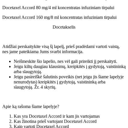
Docetaxel Accord 80 mg/4 ml koncentratas infuziniam tirpalui
Docetaxel Accord 160 mg/8 ml koncentratas infuziniam tirpalui
Docetakselis
Atidžiai perskaitykite visą šį lapelį, prieš pradėdami vartoti vaistą,
nes jame pateikiama Jums svarbi informacija.
Neišmeskite šio lapelio, nes vėl gali prireikti jį perskaityti.
Jeigu kiltų daugiau klausimų, kreipkitės į gydytoją, vaistininką
arba slaugytoją.
Jeigu pasireiškė šalutinis poveikis (net jeigu jis šiame lapelyje
nenurodytas) kreipkitės į gydytoją, vaistininką arba
slaugytoją. Žr. 4 skyrių.
Apie ką rašoma šiame lapelyje?
Kas yra Docetaxel Accord ir kam jis vartojamas
Kas žinotina prieš vartojant Docetaxel Accord
Kaip vartoti Docetaxel Accord