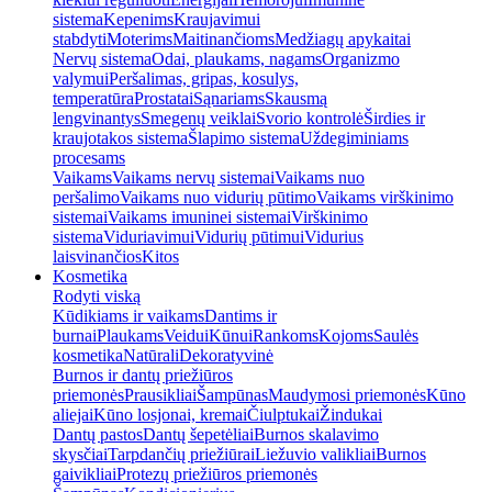
sistema
Kepenims
Kraujavimui
stabdyti
Moterims
Maitinančioms
Medžiagų apykaitai
Nervų sistema
Odai, plaukams, nagams
Organizmo
valymui
Peršalimas, gripas, kosulys,
temperatūra
Prostatai
Sąnariams
Skausmą
lengvinantys
Smegenų veiklai
Svorio kontrolė
Širdies ir
kraujotakos sistema
Šlapimo sistema
Uždegiminiams
procesams
Vaikams
Vaikams nervų sistemai
Vaikams nuo
peršalimo
Vaikams nuo vidurių pūtimo
Vaikams virškinimo
sistemai
Vaikams imuninei sistemai
Virškinimo
sistema
Viduriavimui
Vidurių pūtimui
Vidurius
laisvinančios
Kitos
Kosmetika
Rodyti viską
Kūdikiams ir vaikams
Dantims ir
burnai
Plaukams
Veidui
Kūnui
Rankoms
Kojoms
Saulės
kosmetika
Natūrali
Dekoratyvinė
Burnos ir dantų priežiūros
priemonės
Prausikliai
Šampūnas
Maudymosi priemonės
Kūno
aliejai
Kūno losjonai, kremai
Čiulptukai
Žindukai
Dantų pastos
Dantų šepetėliai
Burnos skalavimo
skysčiai
Tarpdančių priežiūrai
Liežuvio valikliai
Burnos
gaivikliai
Protezų priežiūros priemonės