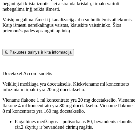
bėgant gali kristalizuotis. Jei atsiranda kristalų, tirpalo vartoti
nebegalima ir jį reikia išmesti.
Vaistų negalima išmesti į kanalizaciją arba su buitinėmis atliekomis.
Kaip išmesti nereikalingus vaistus, klauskite vaistininko. Šios
priemonės padės apsaugoti aplinką.
6. Pakuotės turinys ir kita informacija
Docetaxel Accord sudėtis
Veiklioji medžiaga yra docetakselis. Kiekviename ml koncentrato
infuziniam tirpalui yra 20 mg docetakselio.
Viename flakone 1 ml koncentrato yra 20 mg docetakselio. Viename
flakone 4 ml koncentrato yra 80 mg docetakselio. Viename flakone
8 ml koncentrato yra 160 mg docetakselio.
Pagalbinės medžiagos – polisorbatas 80, bevandenis etanolis
(žr.2 skyrių) ir bevandenė citrinų rūgštis.