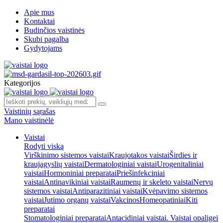
Apie mus
Kontaktai
Budinčios vaistinės
Skubi pagalba
Gydytojams
Kategorijos
Vaistinių sąrašas
Mano vaistinėlė
Vaistai
Rodyti viską
Virškinimo sistemos vaistai
Kraujotakos vaistai
Širdies ir
kraujagyslių vaistai
Dermatologiniai vaistai
Urogenitaliniai
vaistai
Hormoniniai preparatai
Priešinfekciniai
vaistai
Antinavikiniai vaistai
Raumenų ir skeleto vaistai
Nervų
sistemos vaistai
Antiparazitiniai vaistai
Kvėpavimo sistemos
vaistai
Jutimo organų vaistai
Vakcinos
Homeopatiniai
Kiti
preparatai
Stomatologiniai preparatai
Antacidiniai vaistai. Vaistai opaligei