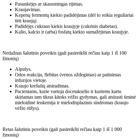
Pasunkėjęs ar skausmingas rijimas.
Kraujavimas.
Kepenų fermentų kiekio padidėjimas (dėl to reikia reguliariai
tirti kraują).
Padidėjęs cukraus kiekis kraujyje (cukrinis diabetas).
Kalio, kalcio ir (arba) fosfatų kiekio sumažėjimas kraujyje.
Nedažnas šalutinis poveikis (gali pasireikšti rečiau kaip 1 iš 100
žmonių)
Alpulys.
Odos reakcija, flebitas (venos uždegimas) ar patinimas
infuzijos vietoje.
Kraujo krešulių atsiradimas.
Pacientams, kurie vartoja docetakselio ir kuriems kartu
skiriamas tam tikras kitoks vėžio gydymas, gali atsirasti ūminė
mieloidinė leukemija ir mielodisplazinis sindromas (kraujo
vėžio rūšys).
Retas šalutinis poveikis (gali pasireikšti rečiau kaip 1 iš 1 000
žmonių)