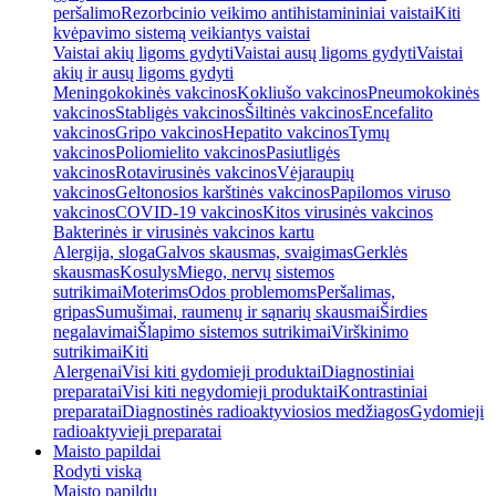
peršalimo
Rezorbcinio veikimo antihistamininiai vaistai
Kiti
kvėpavimo sistemą veikiantys vaistai
Vaistai akių ligoms gydyti
Vaistai ausų ligoms gydyti
Vaistai
akių ir ausų ligoms gydyti
Meningokokinės vakcinos
Kokliušo vakcinos
Pneumokokinės
vakcinos
Stabligės vakcinos
Šiltinės vakcinos
Encefalito
vakcinos
Gripo vakcinos
Hepatito vakcinos
Tymų
vakcinos
Poliomielito vakcinos
Pasiutligės
vakcinos
Rotavirusinės vakcinos
Vėjaraupių
vakcinos
Geltonosios karštinės vakcinos
Papilomos viruso
vakcinos
COVID-19 vakcinos
Kitos virusinės vakcinos
Bakterinės ir virusinės vakcinos kartu
Alergija, sloga
Galvos skausmas, svaigimas
Gerklės
skausmas
Kosulys
Miego, nervų sistemos
sutrikimai
Moterims
Odos problemoms
Peršalimas,
gripas
Sumušimai, raumenų ir sąnarių skausmai
Širdies
negalavimai
Šlapimo sistemos sutrikimai
Virškinimo
sutrikimai
Kiti
Alergenai
Visi kiti gydomieji produktai
Diagnostiniai
preparatai
Visi kiti negydomieji produktai
Kontrastiniai
preparatai
Diagnostinės radioaktyviosios medžiagos
Gydomieji
radioaktyvieji preparatai
Maisto papildai
Rodyti viską
Maisto papildų