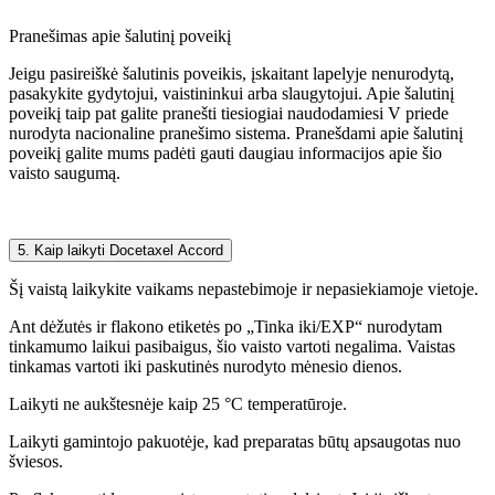
Pranešimas apie šalutinį poveikį
Jeigu pasireiškė šalutinis poveikis, įskaitant lapelyje nenurodytą,
pasakykite gydytojui, vaistininkui arba slaugytojui. Apie šalutinį
poveikį taip pat galite pranešti tiesiogiai naudodamiesi V priede
nurodyta nacionaline pranešimo sistema. Pranešdami apie šalutinį
poveikį galite mums padėti gauti daugiau informacijos apie šio
vaisto saugumą.
5. Kaip laikyti Docetaxel Accord
Šį vaistą laikykite vaikams nepastebimoje ir nepasiekiamoje vietoje.
Ant dėžutės ir flakono etiketės po „Tinka iki/EXP“ nurodytam
tinkamumo laikui pasibaigus, šio vaisto vartoti negalima. Vaistas
tinkamas vartoti iki paskutinės nurodyto mėnesio dienos.
Laikyti ne aukštesnėje kaip 25 °C temperatūroje.
Laikyti gamintojo pakuotėje, kad preparatas būtų apsaugotas nuo
šviesos.