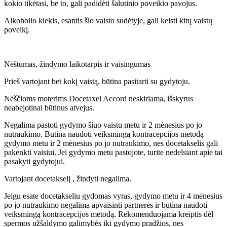
kokio tikėtasi, be to, gali padidėti šalutinio poveikio pavojus.
Alkoholio kiekis, esantis šio vaisto sudėtyje, gali keisti kitų vaistų
poveikį.
Nėštumas, žindymo laikotarpis ir vaisingumas
Prieš vartojant bet kokį vaistą, būtina pasitarti su gydytoju.
Nėščioms moterims Docetaxel Accord neskiriama, išskyrus
neabejotinai būtinus atvejus.
Negalima pastoti gydymo šiuo vaistu metu ir 2 mėnesius po jo
nutraukimo. Būtina naudoti veiksmingą kontracepcijos metodą
gydymo metu ir 2 mėnesius po jo nutraukimo, nes docetakselis gali
pakenkti vaisiui. Jei gydymo metu pastojote, turite nedelsiant apie tai
pasakyti gydytojui.
Vartojant docetakselį , žindyti negalima.
Jeigu esate docetakseliu gydomas vyras, gydymo metu ir 4 mėnesius
po jo nutraukimo negalima apvaisinti partnerės ir būtina naudoti
veiksmingą kontracepcijos metodą. Rekomenduojama kreiptis dėl
spermos užšaldymo galimybės iki gydymo pradžios, nes