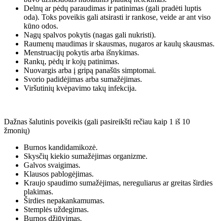
Delnų ar pėdų paraudimas ir patinimas (gali pradėti luptis
oda). Toks poveikis gali atsirasti ir rankose, veide ar ant viso
kūno odos.
Nagų spalvos pokytis (nagas gali nukristi).
Raumenų maudimas ir skausmas, nugaros ar kaulų skausmas.
Menstruacijų pokytis arba išnykimas.
Rankų, pėdų ir kojų patinimas.
Nuovargis arba į gripą panašūs simptomai.
Svorio padidėjimas arba sumažėjimas.
Viršutinių kvėpavimo takų infekcija.
Dažnas šalutinis poveikis (gali pasireikšti rečiau kaip 1 iš 10
žmonių)
Burnos kandidamikozė.
Skysčių kiekio sumažėjimas organizme.
Galvos svaigimas.
Klausos pablogėjimas.
Kraujo spaudimo sumažėjimas, nereguliarus ar greitas širdies
plakimas.
Širdies nepakankamumas.
Stemplės uždegimas.
Burnos džiūvimas.