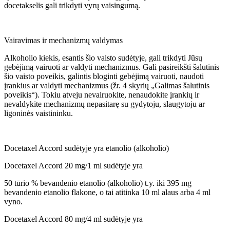
docetakselis gali trikdyti vyrų vaisingumą.
Vairavimas ir mechanizmų valdymas
Alkoholio kiekis, esantis šio vaisto sudėtyje, gali trikdyti Jūsų
gebėjimą vairuoti ar valdyti mechanizmus. Gali pasireikšti šalutinis
šio vaisto poveikis, galintis bloginti gebėjimą vairuoti, naudoti
įrankius ar valdyti mechanizmus (žr. 4 skyrių „Galimas šalutinis
poveikis“). Tokiu atveju nevairuokite, nenaudokite įrankių ir
nevaldykite mechanizmų nepasitarę su gydytoju, slaugytoju ar
ligoninės vaistininku.
Docetaxel Accord sudėtyje yra etanolio (alkoholio)
Docetaxel Accord 20 mg/1 ml sudėtyje yra
50 tūrio % bevandenio etanolio (alkoholio) t.y. iki 395 mg
bevandenio etanolio flakone, o tai atitinka 10 ml alaus arba 4 ml
vyno.
Docetaxel Accord 80 mg/4 ml sudėtyje yra