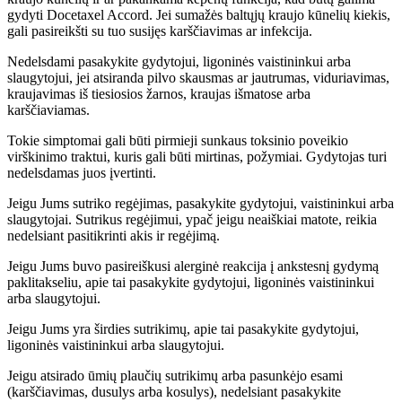
gydyti Docetaxel Accord. Jei sumažės baltųjų kraujo kūnelių kiekis,
gali pasireikšti su tuo susijęs karščiavimas ar infekcija.
Nedelsdami pasakykite gydytojui, ligoninės vaistininkui arba
slaugytojui, jei atsiranda pilvo skausmas ar jautrumas, viduriavimas,
kraujavimas iš tiesiosios žarnos, kraujas išmatose arba
karščiaviamas.
Tokie simptomai gali būti pirmieji sunkaus toksinio poveikio
virškinimo traktui, kuris gali būti mirtinas, požymiai. Gydytojas turi
nedelsdamas juos įvertinti.
Jeigu Jums sutriko regėjimas, pasakykite gydytojui, vaistininkui arba
slaugytojai. Sutrikus regėjimui, ypač jeigu neaiškiai matote, reikia
nedelsiant pasitikrinti akis ir regėjimą.
Jeigu Jums buvo pasireiškusi alerginė reakcija į ankstesnį gydymą
paklitakseliu, apie tai pasakykite gydytojui, ligoninės vaistininkui
arba slaugytojui.
Jeigu Jums yra širdies sutrikimų, apie tai pasakykite gydytojui,
ligoninės vaistininkui arba slaugytojui.
Jeigu atsirado ūmių plaučių sutrikimų arba pasunkėjo esami
(karščiavimas, dusulys arba kosulys), nedelsiant pasakykite