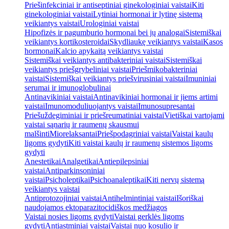
Priešinfekciniai ir antiseptiniai ginekologiniai vaistai
Kiti
ginekologiniai vaistai
Lytiniai hormonai ir lytinę sistemą
veikiantys vaistai
Urologiniai vaistai
Hipofizės ir pagumburio hormonai bei jų analogai
Sistemiškai
veikiantys kortikosteroidai
Skydliaukę veikiantys vaistai
Kasos
hormonai
Kalcio apykaitą veikiantys vaistai
Sistemiškai veikiantys antibakteriniai vaistai
Sistemiškai
veikiantys priešgrybeliniai vaistai
Priešmikobakteriniai
vaistai
Sistemiškai veikiantys priešvirusiniai vaistai
Imuniniai
serumai ir imunoglobulinai
Antinavikiniai vaistai
Antinavikiniai hormonai ir jiems artimi
vaistai
Imunomoduliuojantys vaistai
Imunosupresantai
Priešuždegiminiai ir priešreumatiniai vaistai
Vietiškai vartojami
vaistai sąnarių ir raumenų skausmui
malšinti
Miorelaksantai
Priešpodagriniai vaistai
Vaistai kaulų
ligoms gydyti
Kiti vaistai kaulų ir raumenų sistemos ligoms
gydyti
Anestetikai
Analgetikai
Antiepilepsiniai
vaistai
Antiparkinsoniniai
vaistai
Psicholeptikai
Psichoanaleptikai
Kiti nervų sistemą
veikiantys vaistai
Antiprotozojiniai vaistai
Antihelmintiniai vaistai
Išoriškai
naudojamos ektoparazitocidiškos medžiagos
Vaistai nosies ligoms gydyti
Vaistai gerklės ligoms
gydyti
Antiastminiai vaistai
Vaistai nuo kosulio ir