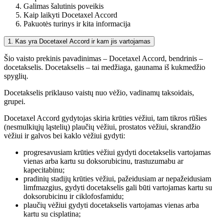
Galimas šalutinis poveikis
Kaip laikyti Docetaxel Accord
Pakuotės turinys ir kita informacija
1. Kas yra Docetaxel Accord ir kam jis vartojamas
Šio vaisto prekinis pavadinimas – Docetaxel Accord, bendrinis –
docetakselis. Docetakselis – tai medžiaga, gaunama iš kukmedžio
spyglių.
Docetakselis priklauso vaistų nuo vėžio, vadinamų taksoidais,
grupei.
Docetaxel Accord gydytojas skiria krūties vėžiui, tam tikros rūšies
(nesmulkiųjų ląstelių) plaučių vėžiui, prostatos vėžiui, skrandžio
vėžiui ir galvos bei kaklo vėžiui gydyti:
progresavusiam krūties vėžiui gydyti docetakselis vartojamas
vienas arba kartu su doksorubicinu, trastuzumabu ar
kapecitabinu;
pradinių stadijų krūties vėžiui, pažeidusiam ar nepažeidusiam
limfmazgius, gydyti docetakselis gali būti vartojamas kartu su
doksorubicinu ir ciklofosfamidu;
plaučių vėžiui gydyti docetakselis vartojamas vienas arba
kartu su cisplatina;