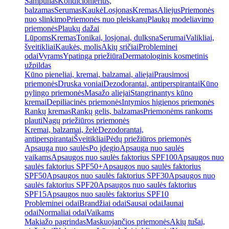
Šampūnas
Kondicionierius,
balzamas
Serumas
Kaukė
Losjonas
Kremas
Aliejus
Priemonės
nuo slinkimo
Priemonės nuo pleiskanų
Plaukų modeliavimo
priemonės
Plaukų dažai
Lūpoms
Kremas
Tonikai, losjonai, dulksna
Serumai
Valikliai,
šveitikliai
Kaukės, molis
Akių sričiai
Probleminei
odai
Vyrams
Ypatinga priežiūra
Dermatologinis kosmetinis
užpildas
Kūno pieneliai, kremai, balzamai, aliejai
Prausimosi
priemonės
Druska voniai
Dezodorantai, antiperspirantai
Kūno
pylingo priemonės
Masažo aliejai
Stangrinantys kūno
kremai
Depiliacinės priemonės
Intymios higienos priemonės
Rankų kremas
Rankų gelis, balzamas
Priemonėms rankoms
plauti
Nagų priežiūros priemonės
Kremai, balzamai, želė
Dezodorantai,
antiperspirantai
Šveitikliai
Pėdų priežiūros priemonės
Apsauga nuo saulės
Po įdegio
Apsauga nuo saulės
vaikams
Apsaugos nuo saulės faktorius SPF100
Apsaugos nuo
saulės faktorius SPF50+
Apsaugos nuo saulės faktorius
SPF50
Apsaugos nuo saulės faktorius SPF30
Apsaugos nuo
saulės faktorius SPF20
Apsaugos nuo saulės faktorius
SPF15
Apsaugos nuo saulės faktorius SPF10
Probleminei odai
Brandžiai odai
Sausai odai
Jaunai
odai
Normaliai odai
Vaikams
Makiažo pagrindas
Maskuojančios priemonės
Akių tušai,