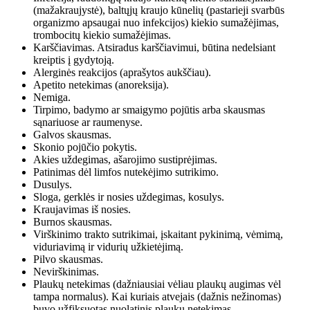
(mažakraujystė), baltųjų kraujo kūnelių (pastarieji svarbūs
organizmo apsaugai nuo infekcijos) kiekio sumažėjimas,
trombocitų kiekio sumažėjimas.
Karščiavimas. Atsiradus karščiavimui, būtina nedelsiant
kreiptis į gydytoją.
Alerginės reakcijos (aprašytos aukščiau).
Apetito netekimas (anoreksija).
Nemiga.
Tirpimo, badymo ar smaigymo pojūtis arba skausmas
sąnariuose ar raumenyse.
Galvos skausmas.
Skonio pojūčio pokytis.
Akies uždegimas, ašarojimo sustiprėjimas.
Patinimas dėl limfos nutekėjimo sutrikimo.
Dusulys.
Sloga, gerklės ir nosies uždegimas, kosulys.
Kraujavimas iš nosies.
Burnos skausmas.
Virškinimo trakto sutrikimai, įskaitant pykinimą, vėmimą,
viduriavimą ir vidurių užkietėjimą.
Pilvo skausmas.
Nevirškinimas.
Plaukų netekimas (dažniausiai vėliau plaukų augimas vėl
tampa normalus). Kai kuriais atvejais (dažnis nežinomas)
buvo užfiksuotas nuolatinis plaukų netekimas.