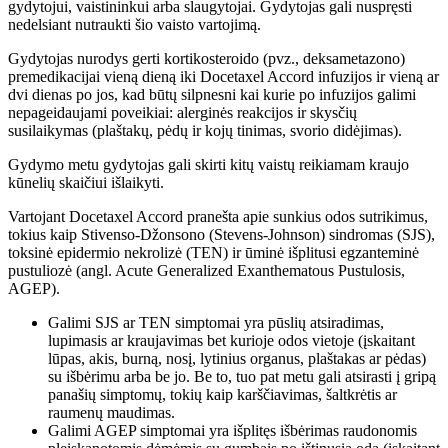
gydytojui, vaistininkui arba slaugytojai. Gydytojas gali nuspręsti
nedelsiant nutraukti šio vaisto vartojimą.
Gydytojas nurodys gerti kortikosteroido (pvz., deksametazono)
premedikacijai vieną dieną iki Docetaxel Accord infuzijos ir vieną ar
dvi dienas po jos, kad būtų silpnesni kai kurie po infuzijos galimi
nepageidaujami poveikiai: alerginės reakcijos ir skysčių
susilaikymas (plaštakų, pėdų ir kojų tinimas, svorio didėjimas).
Gydymo metu gydytojas gali skirti kitų vaistų reikiamam kraujo
kūnelių skaičiui išlaikyti.
Vartojant Docetaxel Accord pranešta apie sunkius odos sutrikimus,
tokius kaip Stivenso-Džonsono (Stevens-Johnson) sindromas (SJS),
toksinė epidermio nekrolizė (TEN) ir ūminė išplitusi egzanteminė
pustuliozė (angl. Acute Generalized Exanthematous Pustulosis,
AGEP).
Galimi SJS ar TEN simptomai yra pūslių atsiradimas,
lupimasis ar kraujavimas bet kurioje odos vietoje (įskaitant
lūpas, akis, burną, nosį, lytinius organus, plaštakas ar pėdas)
su išbėrimu arba be jo. Be to, tuo pat metu gali atsirasti į gripą
panašių simptomų, tokių kaip karščiavimas, šaltkrėtis ar
raumenų maudimas.
Galimi AGEP simptomai yra išplitęs išbėrimas raudonomis