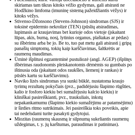
skiriamas tam tikras kitoks vėžio gydymas, gali atsirasti ne
Hodžkino limfoma (imuninę sistemą pažeidžiantis vėžys) ir
kitoks vėžys.
Stivenso-Džonsono (Stevens-Johnson) sindromas (SJS) ir
toksinė epidermio nekrolizė (TEN) (pūslių atsiradimas,
lupimasis ar kraujavimas bet kurioje odos vietoje (įskaitant
lūpas, akis, burną, nosį, lytinius organus, plaštakas ar pėdas)
su išbėrimu arba be jo. Be to, tuo pat metu gali atsirasti į gripą
panašių simptomų, tokių kaip karščiavimas, šaltkrėtis ar
raumenų maudimas.
Ūminė išplitusi egzanteminė pustuliozė (angl. AGEP) (išplitęs
išbėrimas raudonomis pleiskanotomis dėmėmis su gumbais po
ištinusia oda (įskaitant odos raukšles, liemenį ir rankas) ir
pūslės kartu su karščiavimu).
Naviko lizės sindromas yra sunki būklė, nustatoma kraujo
tyrimų rezultatų pokyčiais (pvz., padidėjusiu šlapimo rūgšties,
kalio ir fosforo kiekiu bei sumažėjusiu kalcio kiekiu) ir
kliniškai pasireiškianti, pvz., traukuliais, inkstų
nepakankamumu (šlapimo kiekio sumažėjimu ar patamsėjimu)
ir širdies ritmo sutrikimais. Jei pasireiškia toks poveikis, apie
tai nedelsdami turite pasakyti gydytojui.
Miozitas (raumenų skausmą ir silpnumą sukeliantis raumenų
uždegimas, t. y. jų karštumas, paraudimas ir patinimas).