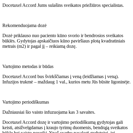
Docetaxel Accord Jums sulašins sveikatos priežiūros specialistas.
Rekomenduojama dozė
Dozė priklauso nuo paciento kūno svorio ir bendrosios sveikatos
būklės. Gydytojas apskaičiuos kūno paviršiaus plotą kvadratiniais
metrais (m2) ir pagal jį – reikiamą dozę.
Vartojimo metodas ir būdas
Docetaxel Accord bus švirkščiamas į veną (leidžiamas į veną).
Infuzijos trukmė – maždaug 1 val., kurios metu Jūs būsite ligoninėje.
Vartojimo periodiškumas
Dažniausiai šio vaisto infuzuojama kas 3 savaites.
Docetaxel Accord dozę ir vartojimo periodiškumą gydytojas gali
keisti, atsižvelgdamas į kraujo tyrimų duomenis, bendrąją sveikatos
būklę bei vaisto poveikį. Ypač svarbu pasakyti gydytojui, jei