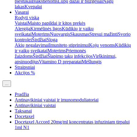
pieštukai
Blakstienoms
Lūpų dažai ir blizgesiai
Nagų
lakas
Kvepalai
Vasarai
Rodyti viską
Vaistai
Maisto papildai ir kitos prekės
Alergija
Kirmėlinės ligos
Kūdikių ir vaikų
sveikatai
Moterims
Nuovargis
Skausmas
Stresui mažinti
Svorio
kontrolei
Širdžiai
Sloga
Akių negalavimai
Imuniteto stiprinimui
Kojų venoms
Kūdikių
ir vaikų sveikatai
Moterims
Priemonės
žaizdoms
Širdžiai
Šlapimo takų infekcijos
Virškinimui,
apsinuodijus
Vitamino D preparatai
Mėšlungis
Straipsniai
Akcijos %
...
Pradžia
Antinavikiniai vaistai ir imunomoduliatoriai
Antinavikiniai vaistai
Taksanai
Docetaxel
Docetaxel Accord 20mg/ml koncentratas infuziniam tirpalui
1ml N1