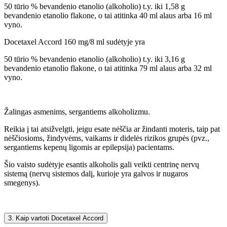
50 tūrio % bevandenio etanolio (alkoholio) t.y. iki 1,58 g
bevandenio etanolio flakone, o tai atitinka 40 ml alaus arba 16 ml
vyno.
Docetaxel Accord 160 mg/8 ml sudėtyje yra
50 tūrio % bevandenio etanolio (alkoholio) t.y. iki 3,16 g
bevandenio etanolio flakone, o tai atitinka 79 ml alaus arba 32 ml
vyno.
Žalingas asmenims, sergantiems alkoholizmu.
Reikia į tai atsižvelgti, jeigu esate nėščia ar žindanti moteris, taip pat
nėščiosioms, žindyvėms, vaikams ir didelės rizikos grupės (pvz.,
sergantiems kepenų ligomis ar epilepsija) pacientams.
Šio vaisto sudėtyje esantis alkoholis gali veikti centrinę nervų
sistemą (nervų sistemos dalį, kurioje yra galvos ir nugaros
smegenys).
3. Kaip vartoti Docetaxel Accord