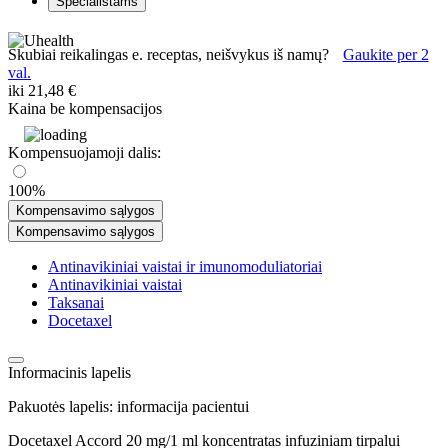
Specialistams
Skubiai reikalingas e. receptas, neišvykus iš namų?
Gaukite per 2
val.
iki
21,48 €
Kaina be kompensacijos
Kompensuojamoji dalis:
100%
Kompensavimo sąlygos
Kompensavimo sąlygos
Antinavikiniai vaistai ir imunomoduliatoriai
Antinavikiniai vaistai
Taksanai
Docetaxel
Informacinis lapelis
Pakuotės lapelis: informacija pacientui
Docetaxel Accord 20 mg/1 ml koncentratas infuziniam tirpalui