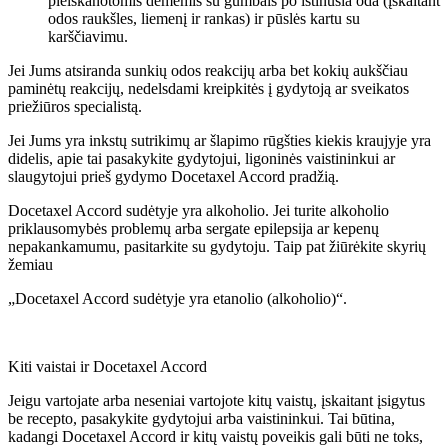
pleiskanotomis dėmėmis su gumbais po ištinusia oda (įskaitant
odos raukšles, liemenį ir rankas) ir pūslės kartu su
karščiavimu.
Jei Jums atsiranda sunkių odos reakcijų arba bet kokių aukščiau
paminėtų reakcijų, nedelsdami kreipkitės į gydytoją ar sveikatos
priežiūros specialistą.
Jei Jums yra inkstų sutrikimų ar šlapimo rūgšties kiekis kraujyje yra
didelis, apie tai pasakykite gydytojui, ligoninės vaistininkui ar
slaugytojui prieš gydymo Docetaxel Accord pradžią.
Docetaxel Accord sudėtyje yra alkoholio. Jei turite alkoholio
priklausomybės problemų arba sergate epilepsija ar kepenų
nepakankamumu, pasitarkite su gydytoju. Taip pat žiūrėkite skyrių
žemiau
„Docetaxel Accord sudėtyje yra etanolio (alkoholio)“.
Kiti vaistai ir Docetaxel Accord
Jeigu vartojate arba neseniai vartojote kitų vaistų, įskaitant įsigytus
be recepto, pasakykite gydytojui arba vaistininkui. Tai būtina,
kadangi Docetaxel Accord ir kitų vaistų poveikis gali būti ne toks,