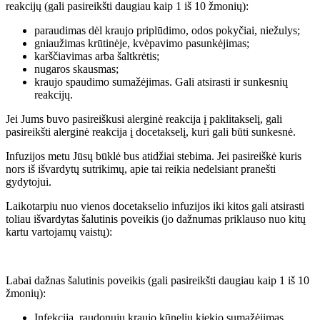
reakcijų (gali pasireikšti daugiau kaip 1 iš 10 žmonių):
paraudimas dėl kraujo priplūdimo, odos pokyčiai, niežulys;
gniaužimas krūtinėje, kvėpavimo pasunkėjimas;
karščiavimas arba šaltkrėtis;
nugaros skausmas;
kraujo spaudimo sumažėjimas. Gali atsirasti ir sunkesnių
reakcijų.
Jei Jums buvo pasireiškusi alerginė reakcija į paklitakselį, gali
pasireikšti alerginė reakcija į docetakselį, kuri gali būti sunkesnė.
Infuzijos metu Jūsų būklė bus atidžiai stebima. Jei pasireiškė kuris
nors iš išvardytų sutrikimų, apie tai reikia nedelsiant pranešti
gydytojui.
Laikotarpiu nuo vienos docetakselio infuzijos iki kitos gali atsirasti
toliau išvardytas šalutinis poveikis (jo dažnumas priklauso nuo kitų
kartu vartojamų vaistų):
Labai dažnas šalutinis poveikis (gali pasireikšti daugiau kaip 1 iš 10
žmonių):
Infekcija, raudonųjų kraujo kūnelių kiekio sumažėjimas