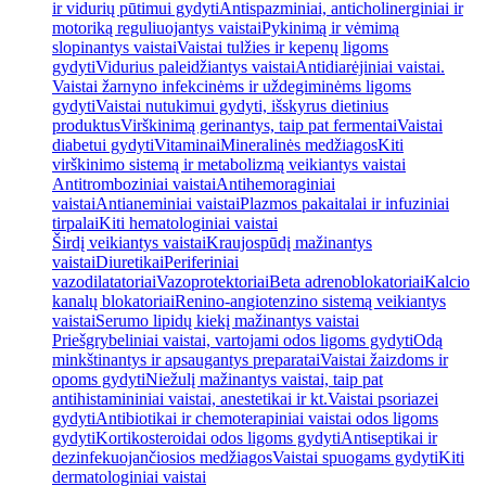
ir vidurių pūtimui gydyti
Antispazminiai, anticholinerginiai ir
motoriką reguliuojantys vaistai
Pykinimą ir vėmimą
slopinantys vaistai
Vaistai tulžies ir kepenų ligoms
gydyti
Vidurius paleidžiantys vaistai
Antidiarėjiniai vaistai.
Vaistai žarnyno infekcinėms ir uždegiminėms ligoms
gydyti
Vaistai nutukimui gydyti, išskyrus dietinius
produktus
Virškinimą gerinantys, taip pat fermentai
Vaistai
diabetui gydyti
Vitaminai
Mineralinės medžiagos
Kiti
virškinimo sistemą ir metabolizmą veikiantys vaistai
Antitromboziniai vaistai
Antihemoraginiai
vaistai
Antianeminiai vaistai
Plazmos pakaitalai ir infuziniai
tirpalai
Kiti hematologiniai vaistai
Širdį veikiantys vaistai
Kraujospūdį mažinantys
vaistai
Diuretikai
Periferiniai
vazodilatatoriai
Vazoprotektoriai
Beta adrenoblokatoriai
Kalcio
kanalų blokatoriai
Renino-angiotenzino sistemą veikiantys
vaistai
Serumo lipidų kiekį mažinantys vaistai
Priešgrybeliniai vaistai, vartojami odos ligoms gydyti
Odą
minkštinantys ir apsaugantys preparatai
Vaistai žaizdoms ir
opoms gydyti
Niežulį mažinantys vaistai, taip pat
antihistamininiai vaistai, anestetikai ir kt.
Vaistai psoriazei
gydyti
Antibiotikai ir chemoterapiniai vaistai odos ligoms
gydyti
Kortikosteroidai odos ligoms gydyti
Antiseptikai ir
dezinfekuojančiosios medžiagos
Vaistai spuogams gydyti
Kiti
dermatologiniai vaistai