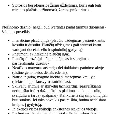
Storosios bei plonosios žarnų uždegimas, kuris gali būti
mirtinas (dažnis nežinomas), žarnos prakiurimas.
Nežinomo dažnio (negali būti įvertintas pagal turimus duomenis)
šalutinis poveikis
Intersticinė plaučių liga (plaučių uždegimas pasireiškiantis
kosuliu ir dusuliu. Plaučių uždegimas gali atsirasti kartu
vartojant docetakselio ir spindulinį gydymą).
Pneumonija (infekcinė plaučių liga).
Plaučių fibrozė (plaučių randėjimas ir storėjimas
pasireiškiantis dusuliu).
Neaiškus matymas atsiradęs dėl tinklainės patinimo akyje
(cistinė geltonosios dėmės edema).
Natrio ir (arba) magnio kiekio sumažėjimas kraujyje
(elektrolitų pusiausvyros sutrikimas).
Skilvelių aritmija ar skilvelių tachikardija (pasireiškianti
neritmišku ir (ar) dažnu širdies plakimu, sunkiu dusuliu,
svaiguliu ir (arba) apalpimu). Kai kurie iš šių simptomų gali
būti sunkūs. Jei toks poveikis pasireiškia, būtina nedelsiant
kreiptis į gydytoją.
Injekcijos vietos reakcija ankstesnės reakcijos vietoje.
Pacientams, kurie vartoja docetakselio ir kuriems kartu