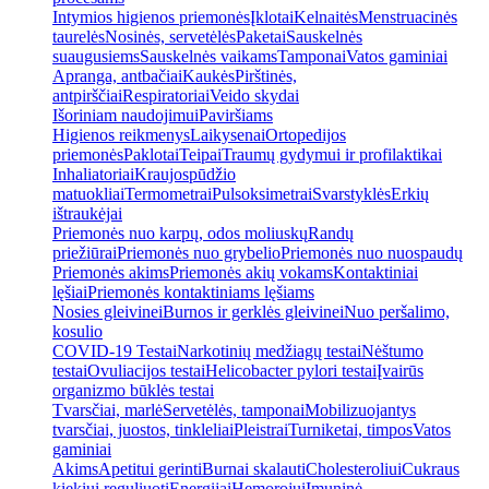
Intymios higienos priemonės
Įklotai
Kelnaitės
Menstruacinės
taurelės
Nosinės, servetėlės
Paketai
Sauskelnės
suaugusiems
Sauskelnės vaikams
Tamponai
Vatos gaminiai
Apranga, antbačiai
Kaukės
Pirštinės,
antpirščiai
Respiratoriai
Veido skydai
Išoriniam naudojimui
Paviršiams
Higienos reikmenys
Laikysenai
Ortopedijos
priemonės
Paklotai
Teipai
Traumų gydymui ir profilaktikai
Inhaliatoriai
Kraujospūdžio
matuokliai
Termometrai
Pulsoksimetrai
Svarstyklės
Erkių
ištraukėjai
Priemonės nuo karpų, odos moliuskų
Randų
priežiūrai
Priemonės nuo grybelio
Priemonės nuo nuospaudų
Priemonės akims
Priemonės akių vokams
Kontaktiniai
lęšiai
Priemonės kontaktiniams lęšiams
Nosies gleivinei
Burnos ir gerklės gleivinei
Nuo peršalimo,
kosulio
COVID-19 Testai
Narkotinių medžiagų testai
Nėštumo
testai
Ovuliacijos testai
Helicobacter pylori testai
Įvairūs
organizmo būklės testai
Tvarsčiai, marlė
Servetėlės, tamponai
Mobilizuojantys
tvarsčiai, juostos, tinkleliai
Pleistrai
Turniketai, timpos
Vatos
gaminiai
Akims
Apetitui gerinti
Burnai skalauti
Cholesteroliui
Cukraus
kiekiui reguliuoti
Energijai
Hemorojui
Imuninė