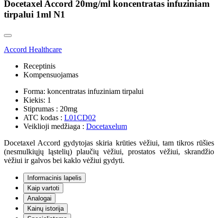
Docetaxel Accord 20mg/ml koncentratas infuziniam
tirpalui 1ml N1
Accord Healthcare
Receptinis
Kompensuojamas
Forma:
koncentratas infuziniam tirpalui
Kiekis:
1
Stiprumas :
20mg
ATC kodas :
L01CD02
Veiklioji medžiaga :
Docetaxelum
Docetaxel Accord gydytojas skiria krūties vėžiui, tam tikros rūšies
(nesmulkiųjų ląstelių) plaučių vėžiui, prostatos vėžiui, skrandžio
vėžiui ir galvos bei kaklo vėžiui gydyti.
Informacinis lapelis
Kaip vartoti
Analogai
Kainų istorija