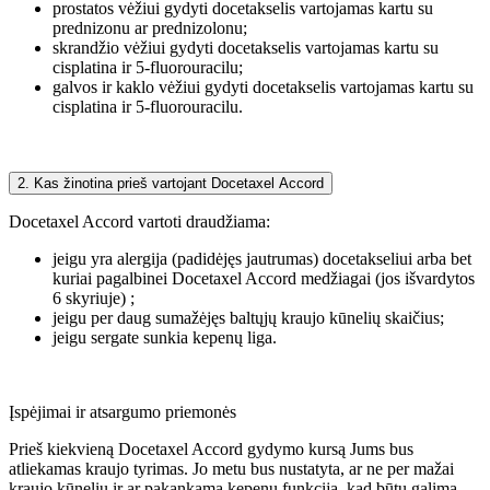
prostatos vėžiui gydyti docetakselis vartojamas kartu su
prednizonu ar prednizolonu;
skrandžio vėžiui gydyti docetakselis vartojamas kartu su
cisplatina ir 5-fluorouracilu;
galvos ir kaklo vėžiui gydyti docetakselis vartojamas kartu su
cisplatina ir 5-fluorouracilu.
2. Kas žinotina prieš vartojant Docetaxel Accord
Docetaxel Accord vartoti draudžiama:
jeigu yra alergija (padidėjęs jautrumas) docetakseliui arba bet
kuriai pagalbinei Docetaxel Accord medžiagai (jos išvardytos
6 skyriuje) ;
jeigu per daug sumažėjęs baltųjų kraujo kūnelių skaičius;
jeigu sergate sunkia kepenų liga.
Įspėjimai ir atsargumo priemonės
Prieš kiekvieną Docetaxel Accord gydymo kursą Jums bus
atliekamas kraujo tyrimas. Jo metu bus nustatyta, ar ne per mažai
kraujo kūnelių ir ar pakankama kepenų funkcija, kad būtų galima