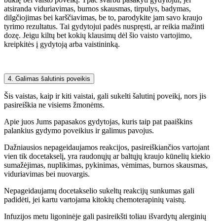
atsiranda viduriavimas, burnos skausmas, tirpulys, badymas,
dilgčiojimas bei karščiavimas, be to, parodykite jam savo kraujo
tyrimo rezultatus. Tai gydytojui padės nuspręsti, ar reikia mažinti
dozę. Jeigu kiltų bet kokių klausimų dėl šio vaisto vartojimo,
kreipkitės į gydytoją arba vaistininką.
4. Galimas šalutinis poveikis
Šis vaistas, kaip ir kiti vaistai, gali sukelti šalutinį poveikį, nors jis
pasireiškia ne visiems žmonėms.
Apie juos Jums papasakos gydytojas, kuris taip pat paaiškins
palankius gydymo poveikius ir galimus pavojus.
Dažniausios nepageidaujamos reakcijos, pasireiškiančios vartojant
vien tik docetakselį, yra raudonųjų ar baltųjų kraujo kūnelių kiekio
sumažėjimas, nuplikimas, pykinimas, vėmimas, burnos skausmas,
viduriavimas bei nuovargis.
Nepageidaujamų docetakselio sukeltų reakcijų sunkumas gali
padidėti, jei kartu vartojama kitokių chemoterapinių vaistų.
Infuzijos metu ligoninėje gali pasireikšti toliau išvardytų alerginių