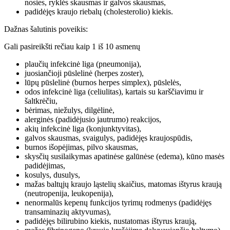
nosies, ryklės skausmas ir galvos skausmas,
padidėjęs kraujo riebalų (cholesterolio) kiekis.
Dažnas šalutinis poveikis:
Gali pasireikšti rečiau kaip 1 iš 10 asmenų
plaučių infekcinė liga (pneumonija),
juosiančioji pūslelinė (herpes zoster),
lūpų pūslelinė (burnos herpes simplex), pūslelės,
odos infekcinė liga (celiulitas), kartais su karščiavimu ir
šaltkrėčiu,
bėrimas, niežulys, dilgėlinė,
alerginės (padidėjusio jautrumo) reakcijos,
akių infekcinė liga (konjunktyvitas),
galvos skausmas, svaigulys, padidėjęs kraujospūdis,
burnos išopėjimas, pilvo skausmas,
skysčių susilaikymas apatinėse galūnėse (edema), kūno masės
padidėjimas,
kosulys, dusulys,
mažas baltųjų kraujo ląstelių skaičius, matomas ištyrus kraują
(neutropenija, leukopenija),
nenormalūs kepenų funkcijos tyrimų rodmenys (padidėjęs
transaminazių aktyvumas),
padidėjęs bilirubino kiekis, nustatomas ištyrus kraują,