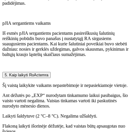
padidėjimas.
pJIA sergantiems vaikams
Iš esmės pJIA sergantiems pacientams pasireiškusių šalutinių
reiškinių pobūdis buvo panašus į nustatytąjį RA sirgusiems
suaugusiems pacientams. Kai kurie šalutiniai poveikiai buvo stebėti
dažniau: nosies ir gerklės uždegimas, galvos skausmas, pykinimas ir
baltųjų kraujo ląstelių skaičiaus sumažėjimas.
5. Kaip laikyti RoActemra
Šį vaistą laikykite vaikams nepastebimoje ir nepasiekiamoje vietoje.
Ant dėžutės po „EXP“ nurodytam tinkamumo laikui pasibaigus, šio
vaisto vartoti negalima. Vaistas tinkamas vartoti iki paskutinės
nurodyto mėnesio dienos.
Laikyti šaldytuve (2 °C–8 °C). Negalima užšaldyti.
Flakoną laikyti išorinėje dėžutėje, kad vaistas būtų apsaugotas nuo
šviesos.