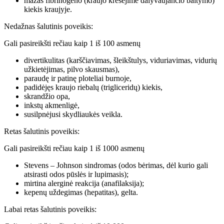
mažas fibrinogeno (kraujo krešėjime dalyvaujančio baltymo)
kiekis kraujyje.
Nedažnas šalutinis poveikis:
Gali pasireikšti rečiau kaip 1 iš 100 asmenų
divertikulitas (karščiavimas, šleikštulys, viduriavimas, vidurių
užkietėjimas, pilvo skausmas),
paraudę ir patinę ploteliai burnoje,
padidėjęs kraujo riebalų (trigliceridų) kiekis,
skrandžio opa,
inkstų akmenligė,
susilpnėjusi skydliaukės veikla.
Retas šalutinis poveikis:
Gali pasireikšti rečiau kaip 1 iš 1000 asmenų
Stevens – Johnson sindromas (odos bėrimas, dėl kurio gali
atsirasti odos pūslės ir lupimasis);
mirtina alerginė reakcija (anafilaksija);
kepenų uždegimas (hepatitas), gelta.
Labai retas šalutinis poveikis: