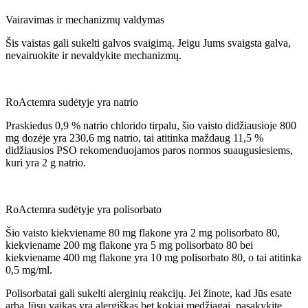
Vairavimas ir mechanizmų valdymas
Šis vaistas gali sukelti galvos svaigimą. Jeigu Jums svaigsta galva,
nevairuokite ir nevaldykite mechanizmų.
RoActemra sudėtyje yra natrio
Praskiedus 0,9 % natrio chlorido tirpalu, šio vaisto didžiausioje 800
mg dozėje yra 230,6 mg natrio, tai atitinka maždaug 11,5 %
didžiausios PSO rekomenduojamos paros normos suaugusiesiems,
kuri yra 2 g natrio.
RoActemra sudėtyje yra polisorbato
Šio vaisto kiekviename 80 mg flakone yra 2 mg polisorbato 80,
kiekviename 200 mg flakone yra 5 mg polisorbato 80 bei
kiekviename 400 mg flakone yra 10 mg polisorbato 80, o tai atitinka
0,5 mg/ml.
Polisorbatai gali sukelti alerginių reakcijų. Jei žinote, kad Jūs esate
arba Jūsų vaikas yra alergiškas bet kokiai medžiagai, pasakykite