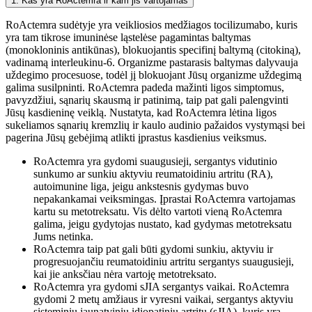
1. Kas yra RoActemra ir kam jis vartojamas
RoActemra sudėtyje yra veikliosios medžiagos tocilizumabo, kuris
yra tam tikrose imuninėse ląstelėse pagamintas baltymas
(monokloninis antikūnas), blokuojantis specifinį baltymą (citokiną),
vadinamą interleukinu-6. Organizme pastarasis baltymas dalyvauja
uždegimo procesuose, todėl jį blokuojant Jūsų organizme uždegimą
galima susilpninti. RoActemra padeda mažinti ligos simptomus,
pavyzdžiui, sąnarių skausmą ir patinimą, taip pat gali palengvinti
Jūsų kasdieninę veiklą. Nustatyta, kad RoActemra lėtina ligos
sukeliamos sąnarių kremzlių ir kaulo audinio pažaidos vystymąsi bei
pagerina Jūsų gebėjimą atlikti įprastus kasdienius veiksmus.
RoActemra yra gydomi suaugusieji, sergantys vidutinio
sunkumo ar sunkiu aktyviu reumatoidiniu artritu (RA),
autoimunine liga, jeigu ankstesnis gydymas buvo
nepakankamai veiksmingas. Įprastai RoActemra vartojamas
kartu su metotreksatu. Vis dėlto vartoti vieną RoActemra
galima, jeigu gydytojas nustato, kad gydymas metotreksatu
Jums netinka.
RoActemra taip pat gali būti gydomi sunkiu, aktyviu ir
progresuojančiu reumatoidiniu artritu sergantys suaugusieji,
kai jie anksčiau nėra vartoję metotreksato.
RoActemra yra gydomi sJIA sergantys vaikai. RoActemra
gydomi 2 metų amžiaus ir vyresni vaikai, sergantys aktyviu
sisteminiu jaunatviniu idiopatiniu artritu (sJIA), kuris yra