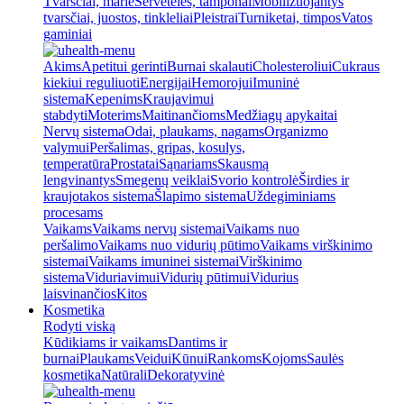
Tvarsčiai, marlė
Servetėlės, tamponai
Mobilizuojantys
tvarsčiai, juostos, tinkleliai
Pleistrai
Turniketai, timpos
Vatos
gaminiai
Akims
Apetitui gerinti
Burnai skalauti
Cholesteroliui
Cukraus
kiekiui reguliuoti
Energijai
Hemorojui
Imuninė
sistema
Kepenims
Kraujavimui
stabdyti
Moterims
Maitinančioms
Medžiagų apykaitai
Nervų sistema
Odai, plaukams, nagams
Organizmo
valymui
Peršalimas, gripas, kosulys,
temperatūra
Prostatai
Sąnariams
Skausmą
lengvinantys
Smegenų veiklai
Svorio kontrolė
Širdies ir
kraujotakos sistema
Šlapimo sistema
Uždegiminiams
procesams
Vaikams
Vaikams nervų sistemai
Vaikams nuo
peršalimo
Vaikams nuo vidurių pūtimo
Vaikams virškinimo
sistemai
Vaikams imuninei sistemai
Virškinimo
sistema
Viduriavimui
Vidurių pūtimui
Vidurius
laisvinančios
Kitos
Kosmetika
Rodyti viską
Kūdikiams ir vaikams
Dantims ir
burnai
Plaukams
Veidui
Kūnui
Rankoms
Kojoms
Saulės
kosmetika
Natūrali
Dekoratyvinė