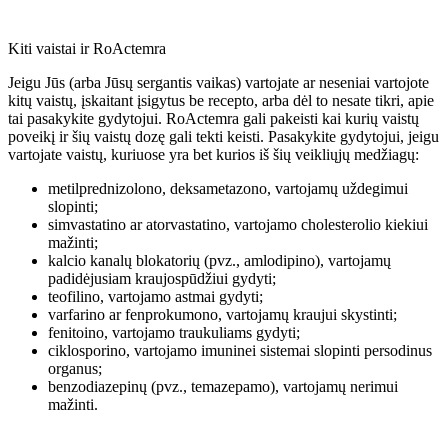
Kiti vaistai ir RoActemra
Jeigu Jūs (arba Jūsų sergantis vaikas) vartojate ar neseniai vartojote
kitų vaistų, įskaitant įsigytus be recepto, arba dėl to nesate tikri, apie
tai pasakykite gydytojui. RoActemra gali pakeisti kai kurių vaistų
poveikį ir šių vaistų dozę gali tekti keisti. Pasakykite gydytojui, jeigu
vartojate vaistų, kuriuose yra bet kurios iš šių veikliųjų medžiagų:
metilprednizolono, deksametazono, vartojamų uždegimui
slopinti;
simvastatino ar atorvastatino, vartojamo cholesterolio kiekiui
mažinti;
kalcio kanalų blokatorių (pvz., amlodipino), vartojamų
padidėjusiam kraujospūdžiui gydyti;
teofilino, vartojamo astmai gydyti;
varfarino ar fenprokumono, vartojamų kraujui skystinti;
fenitoino, vartojamo traukuliams gydyti;
ciklosporino, vartojamo imuninei sistemai slopinti persodinus
organus;
benzodiazepinų (pvz., temazepamo), vartojamų nerimui
mažinti.