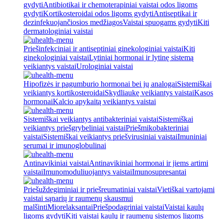
gydyti
Antibiotikai ir chemoterapiniai vaistai odos ligoms
gydyti
Kortikosteroidai odos ligoms gydyti
Antiseptikai ir
dezinfekuojančiosios medžiagos
Vaistai spuogams gydyti
Kiti
dermatologiniai vaistai
Priešinfekciniai ir antiseptiniai ginekologiniai vaistai
Kiti
ginekologiniai vaistai
Lytiniai hormonai ir lytinę sistemą
veikiantys vaistai
Urologiniai vaistai
Hipofizės ir pagumburio hormonai bei jų analogai
Sistemiškai
veikiantys kortikosteroidai
Skydliaukę veikiantys vaistai
Kasos
hormonai
Kalcio apykaitą veikiantys vaistai
Sistemiškai veikiantys antibakteriniai vaistai
Sistemiškai
veikiantys priešgrybeliniai vaistai
Priešmikobakteriniai
vaistai
Sistemiškai veikiantys priešvirusiniai vaistai
Imuniniai
serumai ir imunoglobulinai
Antinavikiniai vaistai
Antinavikiniai hormonai ir jiems artimi
vaistai
Imunomoduliuojantys vaistai
Imunosupresantai
Priešuždegiminiai ir priešreumatiniai vaistai
Vietiškai vartojami
vaistai sąnarių ir raumenų skausmui
malšinti
Miorelaksantai
Priešpodagriniai vaistai
Vaistai kaulų
ligoms gydyti
Kiti vaistai kaulų ir raumenų sistemos ligoms