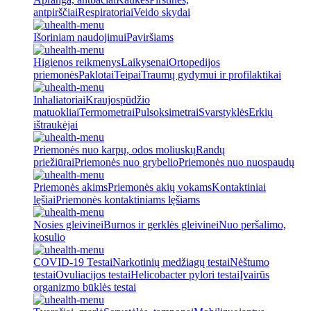
antpirščiai
Respiratoriai
Veido skydai
Išoriniam naudojimui
Paviršiams
Higienos reikmenys
Laikysenai
Ortopedijos
priemonės
Paklotai
Teipai
Traumų gydymui ir profilaktikai
Inhaliatoriai
Kraujospūdžio
matuokliai
Termometrai
Pulsoksimetrai
Svarstyklės
Erkių
ištraukėjai
Priemonės nuo karpų, odos moliuskų
Randų
priežiūrai
Priemonės nuo grybelio
Priemonės nuo nuospaudų
Priemonės akims
Priemonės akių vokams
Kontaktiniai
lęšiai
Priemonės kontaktiniams lęšiams
Nosies gleivinei
Burnos ir gerklės gleivinei
Nuo peršalimo,
kosulio
COVID-19 Testai
Narkotinių medžiagų testai
Nėštumo
testai
Ovuliacijos testai
Helicobacter pylori testai
Įvairūs
organizmo būklės testai