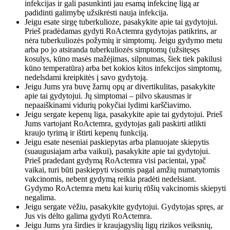
infekcijas ir gali pasunkinti jau esamą infekcinę ligą ar
padidinti galimybę užsikrėsti nauja infekcija.
Jeigu esate sirgę tuberkulioze, pasakykite apie tai gydytojui.
Prieš pradėdamas gydyti RoActemra gydytojas patikrins, ar
nėra tuberkuliozės požymių ir simptomų. Jeigu gydymo metu
arba po jo atsiranda tuberkuliozės simptomų (užsitęsęs
kosulys, kūno masės mažėjimas, silpnumas, šiek tiek pakilusi
kūno temperatūra) arba bet kokios kitos infekcijos simptomų,
nedelsdami kreipkitės į savo gydytoją.
Jeigu Jums yra buvę žarnų opų ar divertikulitas, pasakykite
apie tai gydytojui. Jų simptomai – pilvo skausmas ir
nepaaiškinami vidurių pokyčiai lydimi karščiavimo.
Jeigu sergate kepenų liga, pasakykite apie tai gydytojui. Prieš
Jums vartojant RoActemra, gydytojas gali paskirti atlikti
kraujo tyrimą ir ištirti kepenų funkciją.
Jeigu esate neseniai paskiepytas arba planuojate skiepytis
(suaugusiajam arba vaikui), pasakykite apie tai gydytojui.
Prieš pradedant gydymą RoActemra visi pacientai, ypač
vaikai, turi būti paskiepyti visomis pagal amžių numatytomis
vakcinomis, nebent gydymą reikia pradėti nedelsiant.
Gydymo RoActemra metu kai kurių rūšių vakcinomis skiepyti
negalima.
Jeigu sergate vėžiu, pasakykite gydytojui. Gydytojas spręs, ar
Jus vis dėlto galima gydyti RoActemra.
Jeigu Jums yra širdies ir kraujagyslių ligų rizikos veiksnių,