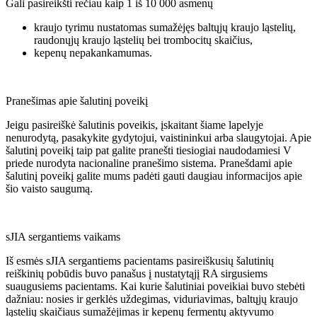
Gali pasireikšti rečiau kaip 1 iš 10 000 asmenų
kraujo tyrimu nustatomas sumažėjęs baltųjų kraujo ląstelių,
raudonųjų kraujo ląstelių bei trombocitų skaičius,
kepenų nepakankamumas.
Pranešimas apie šalutinį poveikį
Jeigu pasireiškė šalutinis poveikis, įskaitant šiame lapelyje
nenurodytą, pasakykite gydytojui, vaistininkui arba slaugytojai. Apie
šalutinį poveikį taip pat galite pranešti tiesiogiai naudodamiesi V
priede nurodyta nacionaline pranešimo sistema. Pranešdami apie
šalutinį poveikį galite mums padėti gauti daugiau informacijos apie
šio vaisto saugumą.
sJIA sergantiems vaikams
Iš esmės sJIA sergantiems pacientams pasireiškusių šalutinių
reiškinių pobūdis buvo panašus į nustatytąjį RA sirgusiems
suaugusiems pacientams. Kai kurie šalutiniai poveikiai buvo stebėti
dažniau: nosies ir gerklės uždegimas, viduriavimas, baltųjų kraujo
ląstelių skaičiaus sumažėjimas ir kepenų fermentų aktyvumo