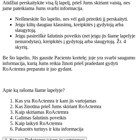
Atidžiai perskaitykite visą šį lapelį, prieš Jums skiriant vaistą, nes
jame pateikiama Jums svarbi informacija.
Neišmeskite šio lapelio, nes vėl gali prireikti jį perskaityti.
Jeigu kiltų daugiau klausimų, kreipkitės į gydytoją arba
slaugytoją.
Jeigu pasireiškė šalutinis poveikis (net jeigu jis šiame lapelyje
nenurodytas), kreipkitės į gydytoją arba slaugytoją. Žr. 4
skyrių.
Be šio lapelio, Jūs gausite Paciento kortelę; joje yra svarbi saugumo
informacija, kurią Jums reikia žinoti prieš pradedant gydyti
RoActemra preparatu ir juo gydant.
Apie ką rašoma šiame lapelyje?
Kas yra RoActemra ir kam jis vartojamas
Kas žinotina prieš Jums skiriant RoActemra
Kaip skiriamas RoActemra
Galimas šalutinis poveikis
Kaip laikyti RoActemra
Pakuotės turinys ir kita informacija