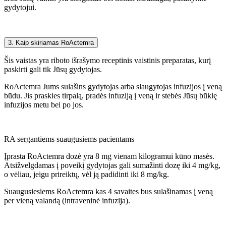
gydytojui.
3. Kaip skiriamas RoActemra
Šis vaistas yra riboto išrašymo receptinis vaistinis preparatas, kurį
paskirti gali tik Jūsų gydytojas.
RoActemra Jums sulašins gydytojas arba slaugytojas infuzijos į veną
būdu. Jis praskies tirpalą, pradės infuziją į veną ir stebės Jūsų būklę
infuzijos metu bei po jos.
RA sergantiems suaugusiems pacientams
Įprasta RoActemra dozė yra 8 mg vienam kilogramui kūno masės.
Atsižvelgdamas į poveikį gydytojas gali sumažinti dozę iki 4 mg/kg,
o vėliau, jeigu prireiktų, vėl ją padidinti iki 8 mg/kg.
Suaugusiesiems RoActemra kas 4 savaites bus sulašinamas į veną
per vieną valandą (intraveninė infuzija).