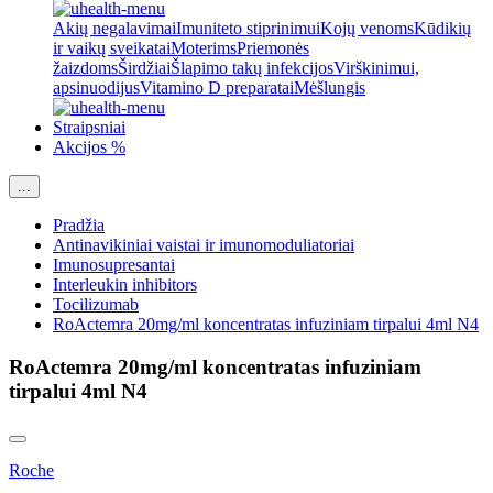
Akių negalavimai
Imuniteto stiprinimui
Kojų venoms
Kūdikių
ir vaikų sveikatai
Moterims
Priemonės
žaizdoms
Širdžiai
Šlapimo takų infekcijos
Virškinimui,
apsinuodijus
Vitamino D preparatai
Mėšlungis
Straipsniai
Akcijos %
...
Pradžia
Antinavikiniai vaistai ir imunomoduliatoriai
Imunosupresantai
Interleukin inhibitors
Tocilizumab
RoActemra 20mg/ml koncentratas infuziniam tirpalui 4ml N4
RoActemra 20mg/ml koncentratas infuziniam
tirpalui 4ml N4
Roche