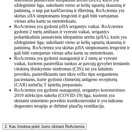
uždegiminė liga, sukelianti vieno ar kelių sąnarių skausmą ir
patinimą, o taip pat karščiavimą ir išbėrimą. RoActemra yra
skirtas sJIA simptomams lengvinti ir gali būti vartojamas
vienas arba kartu su metotreksatu.
RoActemra yra gydomi pJIA sergantys vaikai. RoActemra
gydomi 2 metų amžiaus ir vyresni vaikai, sergantys
poliartikuliniu jaunatviniu idiopatiniu artritu (pJIA), kuris yra
uždegiminė liga, sukelianti vieno ar kelių sąnarių skausmą ir
patinimą. RoActemra yra skirtas pJIA simptomams lengvinti ir
gali būti vartojamas vienas arba kartu su metotreksatu.
RoActemra yra gydomi suaugusieji ir 2 metų ar vyresni
vaikai, kuriems pasireiškia sunkus ar pavojų gyvybei lemiantis
citokinų išsiskyrimo sindromas (CIS); tai yra šalutinis
poveikis, pasireiškiantis tam tikru vėžio tipu sergantiems
pacientams, kurie gydomi chimerinį antigeno receptorių
(CAR) turinčių T ląstelių preparatais.
RoActemra yra gydomi suaugusieji, sergantys koronaviruso
2019 infekcijos sukelta (COVID-19) liga, kuriems yra
skiriami sisteminio poveikio kortikosteroidai ir yra taikoma
deguonies terapija ar dirbtinė plaučių ventiliacija.
2. Kas žinotina prieš Jums skiriant RoActemra