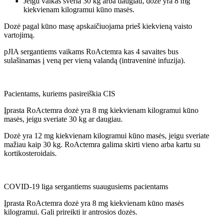
Jeigu vaikas sveria 30 kg arba daugiau, dozė yra 8 mg
kiekvienam kilogramui kūno masės.
Dozė pagal kūno masę apskaičiuojama prieš kiekvieną vaisto
vartojimą.
pJIA sergantiems vaikams RoActemra kas 4 savaites bus
sulašinamas į veną per vieną valandą (intraveninė infuzija).
Pacientams, kuriems pasireiškia CIS
Įprasta RoActemra dozė yra 8 mg kiekvienam kilogramui kūno
masės, jeigu sveriate 30 kg ar daugiau.
Dozė yra 12 mg kiekvienam kilogramui kūno masės, jeigu sveriate
mažiau kaip 30 kg. RoActemra galima skirti vieno arba kartu su
kortikosteroidais.
COVID-19 liga sergantiems suaugusiems pacientams
Įprasta RoActemra dozė yra 8 mg kiekvienam kūno masės
kilogramui. Gali prireikti ir antrosios dozės.