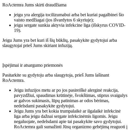
RoActemra Jums skirti draudžiama
jeigu yra alergija tocilizumabui arba bet kuriai pagalbinei šio
vaisto medžiagai (jos išvardytos 6 skyriuje);
jeigu sergate sunkia aktyvia infekcine liga (išskyrus COVID-
19).
Jeigu Jums yra bet kuri iš šių būklių, pasakykite gydytojui arba
slaugytojai prieš Jums skiriant infuziją.
Įspėjimai ir atsargumo priemonės
Pasitarkite su gydytoju arba slaugytoja, prieš Jums lašinant
RoActemra.
Jeigu infuzijos metu ar po jos pasireiškė alerginė reakcija,
pavyzdžiui, spaudimas krūtinėje, švokštimas, stiprus svaigulys
ar galvos sukimasis, lūpų patinimas ar odos bėrimas,
nedelsdami pasakykite gydytojui.
Jeigu Jums yra bet kokia trumpalaikė ar ilgalaikė infekcinė
liga arba jeigu dažnai sergate infekcinėmis ligomis. Jeigu
negaluojate, nedelsdami apie tai pasakykite savo gydytojui.
RoActemra gali sumažinti Jūsų organizmo gebėjimą reaguoti į