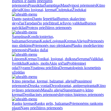
Burnos ir dantų priežiūros
priemonės
Prausikliai
Šampūnas
Maudymosi priemonės
Kūno
aliejai
Kūno losjonai, kremai
Čiulptukai
Žindukai
Dantų pastos
Dantų šepetėliai
Burnos skalavimo
skysčiai
Tarpdančių priežiūrai
Liežuvio valikliai
Burnos
gaivikliai
Protezų priežiūros priemonės
Šampūnas
Kondicionierius,
balzamas
Serumas
Kaukė
Losjonas
Kremas
Aliejus
Priemonės
nuo slinkimo
Priemonės nuo pleiskanų
Plaukų modeliavimo
priemonės
Plaukų dažai
Lūpoms
Kremas
Tonikai, losjonai, dulksna
Serumai
Valikliai,
šveitikliai
Kaukės, molis
Akių sričiai
Probleminei
odai
Vyrams
Ypatinga priežiūra
Dermatologinis kosmetinis
užpildas
Kūno pieneliai, kremai, balzamai, aliejai
Prausimosi
priemonės
Druska voniai
Dezodorantai, antiperspirantai
Kūno
pylingo priemonės
Masažo aliejai
Stangrinantys kūno
kremai
Depiliacinės priemonės
Intymios higienos priemonės
Rankų kremas
Rankų gelis, balzamas
Priemonėms rankoms
plauti
Nagų priežiūros priemonės