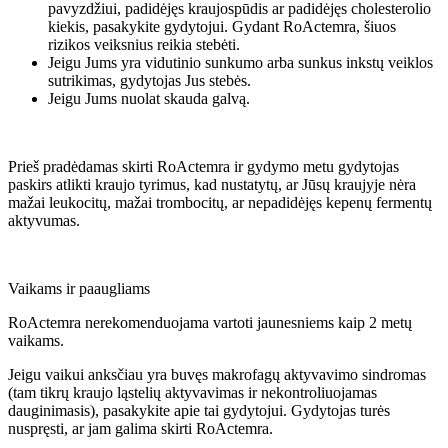
pavyzdžiui, padidėjęs kraujospūdis ar padidėjęs cholesterolio
kiekis, pasakykite gydytojui. Gydant RoActemra, šiuos
rizikos veiksnius reikia stebėti.
Jeigu Jums yra vidutinio sunkumo arba sunkus inkstų veiklos
sutrikimas, gydytojas Jus stebės.
Jeigu Jums nuolat skauda galvą.
Prieš pradėdamas skirti RoActemra ir gydymo metu gydytojas
paskirs atlikti kraujo tyrimus, kad nustatytų, ar Jūsų kraujyje nėra
mažai leukocitų, mažai trombocitų, ar nepadidėjęs kepenų fermentų
aktyvumas.
Vaikams ir paaugliams
RoActemra nerekomenduojama vartoti jaunesniems kaip 2 metų
vaikams.
Jeigu vaikui anksčiau yra buvęs makrofagų aktyvavimo sindromas
(tam tikrų kraujo ląstelių aktyvavimas ir nekontroliuojamas
dauginimasis), pasakykite apie tai gydytojui. Gydytojas turės
nuspręsti, ar jam galima skirti RoActemra.