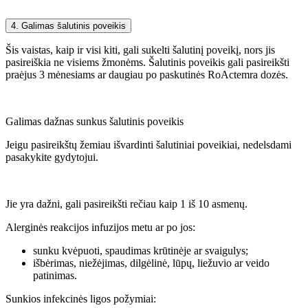
4. Galimas šalutinis poveikis
Šis vaistas, kaip ir visi kiti, gali sukelti šalutinį poveikį, nors jis
pasireiškia ne visiems žmonėms. Šalutinis poveikis gali pasireikšti
praėjus 3 mėnesiams ar daugiau po paskutinės RoActemra dozės.
Galimas dažnas sunkus šalutinis poveikis
Jeigu pasireikštų žemiau išvardinti šalutiniai poveikiai, nedelsdami
pasakykite gydytojui.
Jie yra dažni, gali pasireikšti rečiau kaip 1 iš 10 asmenų.
Alerginės reakcijos infuzijos metu ar po jos:
sunku kvėpuoti, spaudimas krūtinėje ar svaigulys;
išbėrimas, niežėjimas, dilgėlinė, lūpų, liežuvio ar veido
patinimas.
Sunkios infekcinės ligos požymiai: