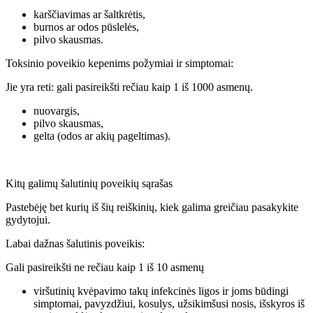
karščiavimas ar šaltkrėtis,
burnos ar odos pūslelės,
pilvo skausmas.
Toksinio poveikio kepenims požymiai ir simptomai:
Jie yra reti: gali pasireikšti rečiau kaip 1 iš 1000 asmenų.
nuovargis,
pilvo skausmas,
gelta (odos ar akių pageltimas).
Kitų galimų šalutinių poveikių sąrašas
Pastebėję bet kurių iš šių reiškinių, kiek galima greičiau pasakykite
gydytojui.
Labai dažnas šalutinis poveikis:
Gali pasireikšti ne rečiau kaip 1 iš 10 asmenų
viršutinių kvėpavimo takų infekcinės ligos ir joms būdingi
simptomai, pavyzdžiui, kosulys, užsikimšusi nosis, išskyros iš