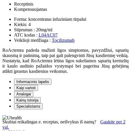
Receptinis
Kompensuojamas
Forma:
koncentratas infuziniam tirpalui
Kiekis:
4
Stiprumas :
20mg/ml
ATC kodas :
L04AC07
Veiklioji medžiaga :
Tocilizumab
RoActemra padeda mažinti ligos simptomus, pavyzdžiui, sąnarių
skausmą ir patinimą, taip pat gali palengvinti Jūsų kasdieninę veiklą.
Nustatyta, kad RoActemra lėtina ligos sukeliamos sąnarių kremzlių
ir kaulo audinio pažaidos vystymąsi bei pagerina Jūsų gebėjimą
atlikti įprastus kasdienius veiksmus.
Informacinis lapelis
Kaip vartoti
Analogai
Kainų istorija
Specialistams
Skubiai reikalingas e. receptas, neišvykus iš namų?
Gaukite per 2
val.