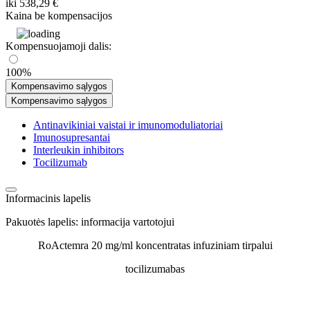
iki
538,29 €
Kaina be kompensacijos
Kompensuojamoji dalis:
100%
Kompensavimo sąlygos
Kompensavimo sąlygos
Antinavikiniai vaistai ir imunomoduliatoriai
Imunosupresantai
Interleukin inhibitors
Tocilizumab
Informacinis lapelis
Pakuotės lapelis: informacija vartotojui
RoActemra 20 mg/ml koncentratas infuziniam tirpalui
tocilizumabas