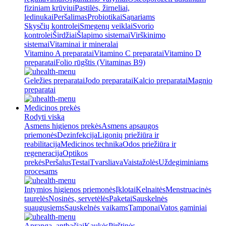
fiziniam krūviui
Pastilės, žirneliai,
ledinukai
Peršalimas
Probiotikai
Sąnariams
Skysčių kontrolei
Smegenų veiklai
Svorio
kontrolei
Širdžiai
Šlapimo sistemai
Virškinimo
sistemai
Vitaminai ir mineralai
Vitamino A preparatai
Vitamino C preparatai
Vitamino D
preparatai
Folio rūgštis (Vitaminas B9)
Geležies preparatai
Jodo preparatai
Kalcio preparatai
Magnio
preparatai
Medicinos prekės
Rodyti viską
Asmens higienos prekės
Asmens apsaugos
priemonės
Dezinfekcija
Ligonių priežiūra ir
reabilitacija
Medicinos technika
Odos priežiūra ir
regeneracija
Optikos
prekės
Peršalus
Testai
Tvarsliava
Vaistažolės
Uždegiminiams
procesams
Intymios higienos priemonės
Įklotai
Kelnaitės
Menstruacinės
taurelės
Nosinės, servetėlės
Paketai
Sauskelnės
suaugusiems
Sauskelnės vaikams
Tamponai
Vatos gaminiai
Apranga, antbačiai
Kaukės
Pirštinės,