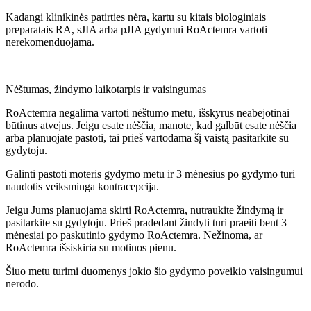
Kadangi klinikinės patirties nėra, kartu su kitais biologiniais
preparatais RA, sJIA arba pJIA gydymui RoActemra vartoti
nerekomenduojama.
Nėštumas, žindymo laikotarpis ir vaisingumas
RoActemra negalima vartoti nėštumo metu, išskyrus neabejotinai
būtinus atvejus. Jeigu esate nėščia, manote, kad galbūt esate nėščia
arba planuojate pastoti, tai prieš vartodama šį vaistą pasitarkite su
gydytoju.
Galinti pastoti moteris gydymo metu ir 3 mėnesius po gydymo turi
naudotis veiksminga kontracepcija.
Jeigu Jums planuojama skirti RoActemra, nutraukite žindymą ir
pasitarkite su gydytoju. Prieš pradedant žindyti turi praeiti bent 3
mėnesiai po paskutinio gydymo RoActemra. Nežinoma, ar
RoActemra išsiskiria su motinos pienu.
Šiuo metu turimi duomenys jokio šio gydymo poveikio vaisingumui
nerodo.