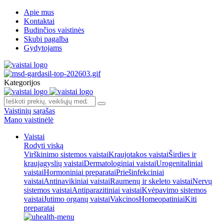
Apie mus
Kontaktai
Budinčios vaistinės
Skubi pagalba
Gydytojams
Kategorijos
Vaistinių sąrašas
Mano vaistinėlė
Vaistai
Rodyti viską
Virškinimo sistemos vaistai
Kraujotakos vaistai
Širdies ir
kraujagyslių vaistai
Dermatologiniai vaistai
Urogenitaliniai
vaistai
Hormoniniai preparatai
Priešinfekciniai
vaistai
Antinavikiniai vaistai
Raumenų ir skeleto vaistai
Nervų
sistemos vaistai
Antiparazitiniai vaistai
Kvėpavimo sistemos
vaistai
Jutimo organų vaistai
Vakcinos
Homeopatiniai
Kiti
preparatai