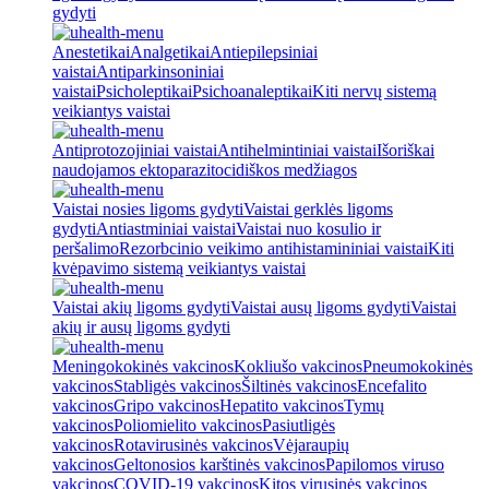
gydyti
Anestetikai
Analgetikai
Antiepilepsiniai
vaistai
Antiparkinsoniniai
vaistai
Psicholeptikai
Psichoanaleptikai
Kiti nervų sistemą
veikiantys vaistai
Antiprotozojiniai vaistai
Antihelmintiniai vaistai
Išoriškai
naudojamos ektoparazitocidiškos medžiagos
Vaistai nosies ligoms gydyti
Vaistai gerklės ligoms
gydyti
Antiastminiai vaistai
Vaistai nuo kosulio ir
peršalimo
Rezorbcinio veikimo antihistamininiai vaistai
Kiti
kvėpavimo sistemą veikiantys vaistai
Vaistai akių ligoms gydyti
Vaistai ausų ligoms gydyti
Vaistai
akių ir ausų ligoms gydyti
Meningokokinės vakcinos
Kokliušo vakcinos
Pneumokokinės
vakcinos
Stabligės vakcinos
Šiltinės vakcinos
Encefalito
vakcinos
Gripo vakcinos
Hepatito vakcinos
Tymų
vakcinos
Poliomielito vakcinos
Pasiutligės
vakcinos
Rotavirusinės vakcinos
Vėjaraupių
vakcinos
Geltonosios karštinės vakcinos
Papilomos viruso
vakcinos
COVID-19 vakcinos
Kitos virusinės vakcinos