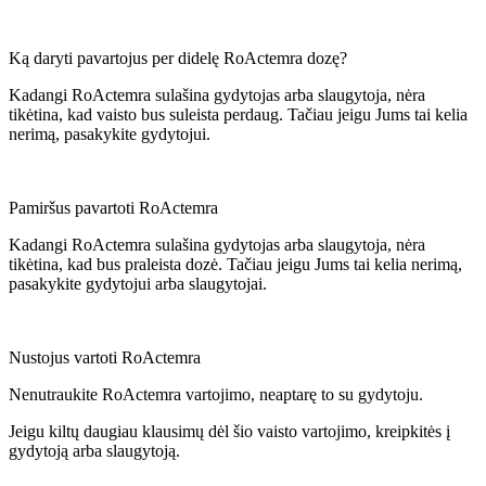
Ką daryti pavartojus per didelę RoActemra dozę?
Kadangi RoActemra sulašina gydytojas arba slaugytoja, nėra
tikėtina, kad vaisto bus suleista perdaug. Tačiau jeigu Jums tai kelia
nerimą, pasakykite gydytojui.
Pamiršus pavartoti RoActemra
Kadangi RoActemra sulašina gydytojas arba slaugytoja, nėra
tikėtina, kad bus praleista dozė. Tačiau jeigu Jums tai kelia nerimą,
pasakykite gydytojui arba slaugytojai.
Nustojus vartoti RoActemra
Nenutraukite RoActemra vartojimo, neaptarę to su gydytoju.
Jeigu kiltų daugiau klausimų dėl šio vaisto vartojimo, kreipkitės į
gydytoją arba slaugytoją.