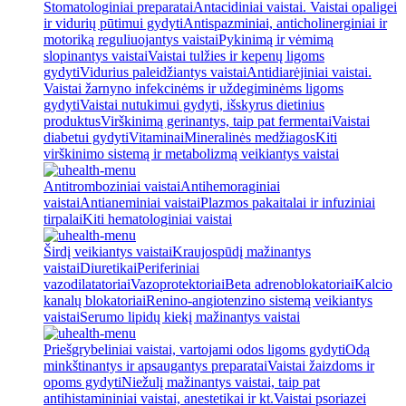
Stomatologiniai preparatai
Antacidiniai vaistai. Vaistai opaligei
ir vidurių pūtimui gydyti
Antispazminiai, anticholinerginiai ir
motoriką reguliuojantys vaistai
Pykinimą ir vėmimą
slopinantys vaistai
Vaistai tulžies ir kepenų ligoms
gydyti
Vidurius paleidžiantys vaistai
Antidiarėjiniai vaistai.
Vaistai žarnyno infekcinėms ir uždegiminėms ligoms
gydyti
Vaistai nutukimui gydyti, išskyrus dietinius
produktus
Virškinimą gerinantys, taip pat fermentai
Vaistai
diabetui gydyti
Vitaminai
Mineralinės medžiagos
Kiti
virškinimo sistemą ir metabolizmą veikiantys vaistai
Antitromboziniai vaistai
Antihemoraginiai
vaistai
Antianeminiai vaistai
Plazmos pakaitalai ir infuziniai
tirpalai
Kiti hematologiniai vaistai
Širdį veikiantys vaistai
Kraujospūdį mažinantys
vaistai
Diuretikai
Periferiniai
vazodilatatoriai
Vazoprotektoriai
Beta adrenoblokatoriai
Kalcio
kanalų blokatoriai
Renino-angiotenzino sistemą veikiantys
vaistai
Serumo lipidų kiekį mažinantys vaistai
Priešgrybeliniai vaistai, vartojami odos ligoms gydyti
Odą
minkštinantys ir apsaugantys preparatai
Vaistai žaizdoms ir
opoms gydyti
Niežulį mažinantys vaistai, taip pat
antihistamininiai vaistai, anestetikai ir kt.
Vaistai psoriazei