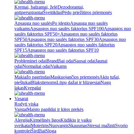
Kremai, balzamai, želė
Dezodorantai,
antiperspirantai
Šveitikliai
Pėdų priežiūros priemonės
Apsauga nuo saulės
Po įdegio
Apsauga nuo saulės
vaikams
Apsaugos nuo saulės faktorius SPF100
Apsaugos nuo
saulės faktorius SPF50+
Apsaugos nuo saulės faktorius
SPF50
Apsaugos nuo saulės faktorius SPF30
Apsaugos nuo
saulės faktorius SPF20
Apsaugos nuo saulės faktorius
SPF15
Apsaugos nuo saulės faktorius SPF10
Probleminei odai
Brandžiai odai
Sausai odai
Jaunai
odai
Normaliai odai
Vaikams
Makiažo pagrindas
Maskuojančios priemonės
Akių tušai,
pieštukai
Blakstienoms
Lūpų dažai ir blizgesiai
Nagų
lakas
Kvepalai
Vasarai
Rodyti viską
Vaistai
Maisto papildai ir kitos prekės
Alergija
Kirmėlinės ligos
Kūdikių ir vaikų
sveikatai
Moterims
Nuovargis
Skausmas
Stresui mažinti
Svorio
kontrolei
Širdžiai
Sloga