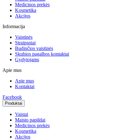
Medicinos prekės
Kosmetika
Akcijos
Informacija
Vaistinės
Straipsniai
Budinčios vaistinės
Skubios pagalbos kontaktai
Gydytojams
Apie mus
Apie mus
Kontaktai
Facebook
Produktai
Vaistai
Maisto papildai
Medicinos prekės
Kosmetika
Akcijos