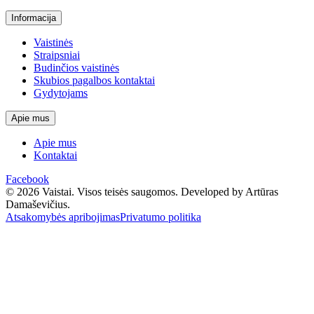
Informacija
Vaistinės
Straipsniai
Budinčios vaistinės
Skubios pagalbos kontaktai
Gydytojams
Apie mus
Apie mus
Kontaktai
Facebook
© 2026 Vaistai. Visos teisės saugomos.
Developed by Artūras
Damaševičius.
Atsakomybės apribojimas
Privatumo politika