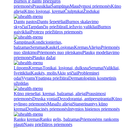
Burnos ir dantų priežiūros
priemonės
Prausikliai
Šampūnas
Maudymosi priemonės
Kūno
aliejai
Kūno losjonai, kremai
Čiulptukai
Žindukai
Dantų pastos
Dantų šepetėliai
Burnos skalavimo
skysčiai
Tarpdančių priežiūrai
Liežuvio valikliai
Burnos
gaivikliai
Protezų priežiūros priemonės
Šampūnas
Kondicionierius,
balzamas
Serumas
Kaukė
Losjonas
Kremas
Aliejus
Priemonės
nuo slinkimo
Priemonės nuo pleiskanų
Plaukų modeliavimo
priemonės
Plaukų dažai
Lūpoms
Kremas
Tonikai, losjonai, dulksna
Serumai
Valikliai,
šveitikliai
Kaukės, molis
Akių sričiai
Probleminei
odai
Vyrams
Ypatinga priežiūra
Dermatologinis kosmetinis
užpildas
Kūno pieneliai, kremai, balzamai, aliejai
Prausimosi
priemonės
Druska voniai
Dezodorantai, antiperspirantai
Kūno
pylingo priemonės
Masažo aliejai
Stangrinantys kūno
kremai
Depiliacinės priemonės
Intymios higienos priemonės
Rankų kremas
Rankų gelis, balzamas
Priemonėms rankoms
plauti
Nagų priežiūros priemonės