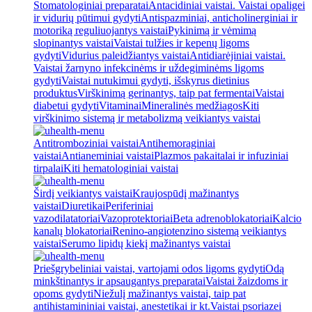
Stomatologiniai preparatai
Antacidiniai vaistai. Vaistai opaligei
ir vidurių pūtimui gydyti
Antispazminiai, anticholinerginiai ir
motoriką reguliuojantys vaistai
Pykinimą ir vėmimą
slopinantys vaistai
Vaistai tulžies ir kepenų ligoms
gydyti
Vidurius paleidžiantys vaistai
Antidiarėjiniai vaistai.
Vaistai žarnyno infekcinėms ir uždegiminėms ligoms
gydyti
Vaistai nutukimui gydyti, išskyrus dietinius
produktus
Virškinimą gerinantys, taip pat fermentai
Vaistai
diabetui gydyti
Vitaminai
Mineralinės medžiagos
Kiti
virškinimo sistemą ir metabolizmą veikiantys vaistai
Antitromboziniai vaistai
Antihemoraginiai
vaistai
Antianeminiai vaistai
Plazmos pakaitalai ir infuziniai
tirpalai
Kiti hematologiniai vaistai
Širdį veikiantys vaistai
Kraujospūdį mažinantys
vaistai
Diuretikai
Periferiniai
vazodilatatoriai
Vazoprotektoriai
Beta adrenoblokatoriai
Kalcio
kanalų blokatoriai
Renino-angiotenzino sistemą veikiantys
vaistai
Serumo lipidų kiekį mažinantys vaistai
Priešgrybeliniai vaistai, vartojami odos ligoms gydyti
Odą
minkštinantys ir apsaugantys preparatai
Vaistai žaizdoms ir
opoms gydyti
Niežulį mažinantys vaistai, taip pat
antihistamininiai vaistai, anestetikai ir kt.
Vaistai psoriazei