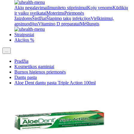
Akių negalavimai
Imuniteto stiprinimui
Kojų venoms
Kūdikių
ir vaikų sveikatai
Moterims
Priemonės
žaizdoms
Širdžiai
Šlapimo takų infekcijos
Virškinimui,
apsinuodijus
Vitamino D preparatai
Mėšlungis
Straipsniai
Akcijos %
...
Pradžia
Kosmetikos gaminiai
Burnos higienos priemonės
Dantų pasta
Aloe Dent dantų pasta Triple Action 100ml