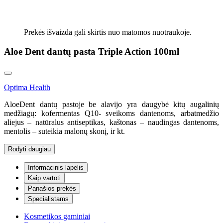
Prekės išvaizda gali skirtis nuo matomos nuotraukoje.
Aloe Dent dantų pasta Triple Action 100ml
Optima Health
AloeDent dantų pastoje be alavijo yra daugybė kitų augalinių
medžiagų: kofermentas Q10- sveikoms dantenoms, arbatmedžio
aliejus – natūralus antiseptikas, kaštonas – naudingas dantenoms,
mentolis – suteikia malonų skonį, ir kt.
Rodyti daugiau
Informacinis lapelis
Kaip vartoti
Panašios prekės
Specialistams
Kosmetikos gaminiai