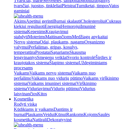
Tvarsčiai, marlė
Servetėlės, tamponai
Mobilizuojantys
tvarsčiai, juostos, tinkleliai
Pleistrai
Turniketai, timpos
Vatos
gaminiai
Akims
Apetitui gerinti
Burnai skalauti
Cholesteroliui
Cukraus
kiekiui reguliuoti
Energijai
Hemorojui
Imuninė
sistema
Kepenims
Kraujavimui
stabdyti
Moterims
Maitinančioms
Medžiagų apykaitai
Nervų sistema
Odai, plaukams, nagams
Organizmo
valymui
Peršalimas, gripas, kosulys,
temperatūra
Prostatai
Sąnariams
Skausmą
lengvinantys
Smegenų veiklai
Svorio kontrolė
Širdies ir
kraujotakos sistema
Šlapimo sistema
Uždegiminiams
procesams
Vaikams
Vaikams nervų sistemai
Vaikams nuo
peršalimo
Vaikams nuo vidurių pūtimo
Vaikams virškinimo
sistemai
Vaikams imuninei sistemai
Virškinimo
sistema
Viduriavimui
Vidurių pūtimui
Vidurius
laisvinančios
Kitos
Kosmetika
Rodyti viską
Kūdikiams ir vaikams
Dantims ir
burnai
Plaukams
Veidui
Kūnui
Rankoms
Kojoms
Saulės
kosmetika
Natūrali
Dekoratyvinė