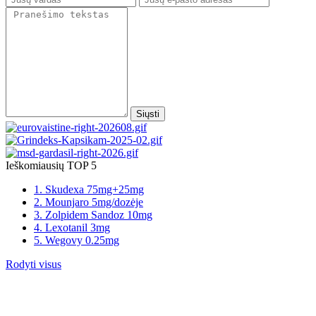
Siųsti
Ieškomiausių TOP 5
1. Skudexa 75mg+25mg
2. Mounjaro 5mg/dozėje
3. Zolpidem Sandoz 10mg
4. Lexotanil 3mg
5. Wegovy 0.25mg
Rodyti visus