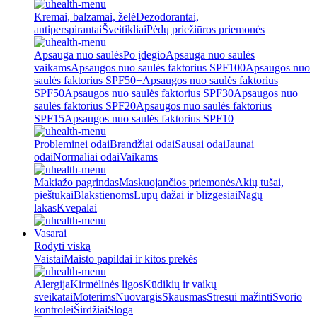
Kremai, balzamai, želė
Dezodorantai,
antiperspirantai
Šveitikliai
Pėdų priežiūros priemonės
Apsauga nuo saulės
Po įdegio
Apsauga nuo saulės
vaikams
Apsaugos nuo saulės faktorius SPF100
Apsaugos nuo
saulės faktorius SPF50+
Apsaugos nuo saulės faktorius
SPF50
Apsaugos nuo saulės faktorius SPF30
Apsaugos nuo
saulės faktorius SPF20
Apsaugos nuo saulės faktorius
SPF15
Apsaugos nuo saulės faktorius SPF10
Probleminei odai
Brandžiai odai
Sausai odai
Jaunai
odai
Normaliai odai
Vaikams
Makiažo pagrindas
Maskuojančios priemonės
Akių tušai,
pieštukai
Blakstienoms
Lūpų dažai ir blizgesiai
Nagų
lakas
Kvepalai
Vasarai
Rodyti viską
Vaistai
Maisto papildai ir kitos prekės
Alergija
Kirmėlinės ligos
Kūdikių ir vaikų
sveikatai
Moterims
Nuovargis
Skausmas
Stresui mažinti
Svorio
kontrolei
Širdžiai
Sloga