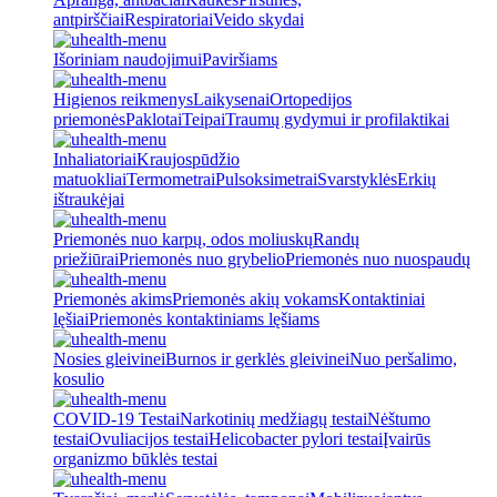
antpirščiai
Respiratoriai
Veido skydai
Išoriniam naudojimui
Paviršiams
Higienos reikmenys
Laikysenai
Ortopedijos
priemonės
Paklotai
Teipai
Traumų gydymui ir profilaktikai
Inhaliatoriai
Kraujospūdžio
matuokliai
Termometrai
Pulsoksimetrai
Svarstyklės
Erkių
ištraukėjai
Priemonės nuo karpų, odos moliuskų
Randų
priežiūrai
Priemonės nuo grybelio
Priemonės nuo nuospaudų
Priemonės akims
Priemonės akių vokams
Kontaktiniai
lęšiai
Priemonės kontaktiniams lęšiams
Nosies gleivinei
Burnos ir gerklės gleivinei
Nuo peršalimo,
kosulio
COVID-19 Testai
Narkotinių medžiagų testai
Nėštumo
testai
Ovuliacijos testai
Helicobacter pylori testai
Įvairūs
organizmo būklės testai