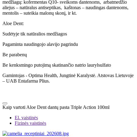
medžiagų: kofermentas Q10- sveikoms dantenoms, arbatmedžio
aliejus – natūralus antiseptikas, kaštonas – naudingas dantenoms,
mentolis – suteikia malonų skonį, ir kt.
Aloe Dent:
Sudėtyje tik natūralios medžiagos
Pagaminta naudingojo alavijo pagrindu
Be parabenų
Be kenksmingo putojimą skatinančio natrio laurylsulfato
Gamintojas - Optima Health, Jungtinė Karalystė. Atstovas Lietuvoje
– UAB Entafarma Plius.
Kaip vartoti Aloe Dent dantų pasta Triple Action 100ml
El. vaistinės
Fizinės vaistinės