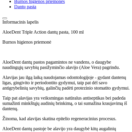
Burnos higienos priemonės
Dantų pasta
Informacinis lapelis
AloeDent Triple Action dantų pasta, 100 ml
Burnos higienos priemonė
AloeDent dantų pastos pagamintos ne vandens, o daugybe
naudingųjų savybių pasižyminčio alavijo (Aloe Vera) pagrindu.
Alavijas jau ilgą laiką naudojamas odontologijoje - gydant dantenų
ligas, gingivito ir periodontito gydymui, taip pat dėl savo
antigrybelinių savybių, galinčių padėti protezinio stomatito gydymui.
Taip pat alavijas yra veiksmingas natūralus antiseptikas bei padeda
sumažinti minkštųjų audinių brinkimą, o tai sumažina kraujavimą iš
dantenų.
Žinoma, kad alavijas skatina epitelio regeneracinius procesus.
AloeDent dantų pastoje be alavijo yra daugybė kitų augalinių