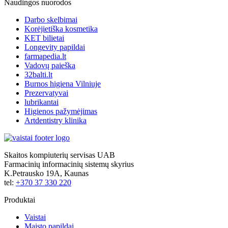
Naudingos nuorodos
Darbo skelbimai
Korėjietiška kosmetika
KET bilietai
Longevity papildai
farmapedia.lt
Vadovų paieška
32balti.lt
Burnos higiena Vilniuje
Prezervatyvai
lubrikantai
Higienos pažymėjimas
Artdentistry klinika
Skaitos kompiuterių servisas UAB
Farmacinių informacinių sistemų skyrius
K.Petrausko 19A, Kaunas
tel:
+370 37 330 220
Produktai
Vaistai
Maisto papildai