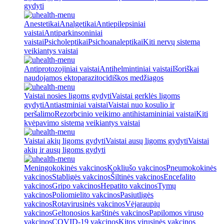
gydyti
Anestetikai
Analgetikai
Antiepilepsiniai
vaistai
Antiparkinsoniniai
vaistai
Psicholeptikai
Psichoanaleptikai
Kiti nervų sistemą
veikiantys vaistai
Antiprotozojiniai vaistai
Antihelmintiniai vaistai
Išoriškai
naudojamos ektoparazitocidiškos medžiagos
Vaistai nosies ligoms gydyti
Vaistai gerklės ligoms
gydyti
Antiastminiai vaistai
Vaistai nuo kosulio ir
peršalimo
Rezorbcinio veikimo antihistamininiai vaistai
Kiti
kvėpavimo sistemą veikiantys vaistai
Vaistai akių ligoms gydyti
Vaistai ausų ligoms gydyti
Vaistai
akių ir ausų ligoms gydyti
Meningokokinės vakcinos
Kokliušo vakcinos
Pneumokokinės
vakcinos
Stabligės vakcinos
Šiltinės vakcinos
Encefalito
vakcinos
Gripo vakcinos
Hepatito vakcinos
Tymų
vakcinos
Poliomielito vakcinos
Pasiutligės
vakcinos
Rotavirusinės vakcinos
Vėjaraupių
vakcinos
Geltonosios karštinės vakcinos
Papilomos viruso
vakcinos
COVID-19 vakcinos
Kitos virusinės vakcinos