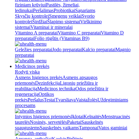
fiziniam krūviui
Pastilės, žirneliai,
ledinukai
Peršalimas
Probiotikai
Sąnariams
Skysčių kontrolei
Smegenų veiklai
Svorio
kontrolei
Širdžiai
Šlapimo sistemai
Virškinimo
sistemai
Vitaminai ir mineralai
Vitamino A preparatai
Vitamino C preparatai
Vitamino D
preparatai
Folio rūgštis (Vitaminas B9)
Geležies preparatai
Jodo preparatai
Kalcio preparatai
Magnio
preparatai
Medicinos prekės
Rodyti viską
Asmens higienos prekės
Asmens apsaugos
priemonės
Dezinfekcija
Ligonių priežiūra ir
reabilitacija
Medicinos technika
Odos priežiūra ir
regeneracija
Optikos
prekės
Peršalus
Testai
Tvarsliava
Vaistažolės
Uždegiminiams
procesams
Intymios higienos priemonės
Įklotai
Kelnaitės
Menstruacinės
taurelės
Nosinės, servetėlės
Paketai
Sauskelnės
suaugusiems
Sauskelnės vaikams
Tamponai
Vatos gaminiai
Apranga, antbačiai
Kaukės
Pirštinės,