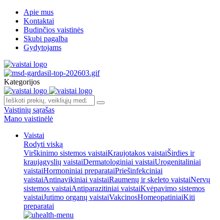
Apie mus
Kontaktai
Budinčios vaistinės
Skubi pagalba
Gydytojams
Kategorijos
Vaistinių sąrašas
Mano vaistinėlė
Vaistai
Rodyti viską
Virškinimo sistemos vaistai
Kraujotakos vaistai
Širdies ir
kraujagyslių vaistai
Dermatologiniai vaistai
Urogenitaliniai
vaistai
Hormoniniai preparatai
Priešinfekciniai
vaistai
Antinavikiniai vaistai
Raumenų ir skeleto vaistai
Nervų
sistemos vaistai
Antiparazitiniai vaistai
Kvėpavimo sistemos
vaistai
Jutimo organų vaistai
Vakcinos
Homeopatiniai
Kiti
preparatai