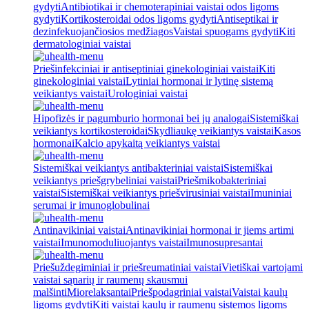
gydyti
Antibiotikai ir chemoterapiniai vaistai odos ligoms
gydyti
Kortikosteroidai odos ligoms gydyti
Antiseptikai ir
dezinfekuojančiosios medžiagos
Vaistai spuogams gydyti
Kiti
dermatologiniai vaistai
Priešinfekciniai ir antiseptiniai ginekologiniai vaistai
Kiti
ginekologiniai vaistai
Lytiniai hormonai ir lytinę sistemą
veikiantys vaistai
Urologiniai vaistai
Hipofizės ir pagumburio hormonai bei jų analogai
Sistemiškai
veikiantys kortikosteroidai
Skydliaukę veikiantys vaistai
Kasos
hormonai
Kalcio apykaitą veikiantys vaistai
Sistemiškai veikiantys antibakteriniai vaistai
Sistemiškai
veikiantys priešgrybeliniai vaistai
Priešmikobakteriniai
vaistai
Sistemiškai veikiantys priešvirusiniai vaistai
Imuniniai
serumai ir imunoglobulinai
Antinavikiniai vaistai
Antinavikiniai hormonai ir jiems artimi
vaistai
Imunomoduliuojantys vaistai
Imunosupresantai
Priešuždegiminiai ir priešreumatiniai vaistai
Vietiškai vartojami
vaistai sąnarių ir raumenų skausmui
malšinti
Miorelaksantai
Priešpodagriniai vaistai
Vaistai kaulų
ligoms gydyti
Kiti vaistai kaulų ir raumenų sistemos ligoms