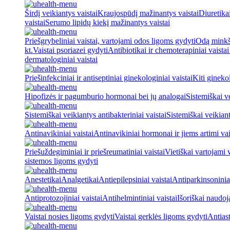
Širdį veikiantys vaistai
Kraujospūdį mažinantys vaistai
Diuretika
vaistai
Serumo lipidų kiekį mažinantys vaistai
Priešgrybeliniai vaistai, vartojami odos ligoms gydyti
Odą minkšt
kt.
Vaistai psoriazei gydyti
Antibiotikai ir chemoterapiniai vaista
dermatologiniai vaistai
Priešinfekciniai ir antiseptiniai ginekologiniai vaistai
Kiti ginekol
Hipofizės ir pagumburio hormonai bei jų analogai
Sistemiškai v
Sistemiškai veikiantys antibakteriniai vaistai
Sistemiškai veikiant
Antinavikiniai vaistai
Antinavikiniai hormonai ir jiems artimi vai
Priešuždegiminiai ir priešreumatiniai vaistai
Vietiškai vartojami 
sistemos ligoms gydyti
Anestetikai
Analgetikai
Antiepilepsiniai vaistai
Antiparkinsoniniai
Antiprotozojiniai vaistai
Antihelmintiniai vaistai
Išoriškai naudo
Vaistai nosies ligoms gydyti
Vaistai gerklės ligoms gydyti
Antiast