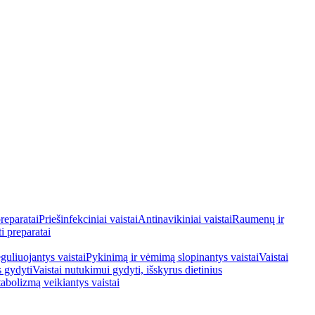
reparatai
Priešinfekciniai vaistai
Antinavikiniai vaistai
Raumenų ir
i preparatai
guliuojantys vaistai
Pykinimą ir vėmimą slopinantys vaistai
Vaistai
s gydyti
Vaistai nutukimui gydyti, išskyrus dietinius
tabolizmą veikiantys vaistai