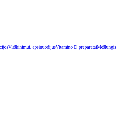
cijos
Virškinimui, apsinuodijus
Vitamino D preparatai
Mėšlungis