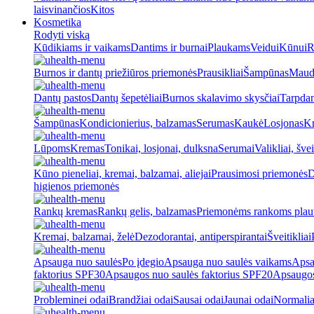
laisvinančios
Kitos
Kosmetika
Rodyti viską
Kūdikiams ir vaikams
Dantims ir burnai
Plaukams
Veidui
Kūnui
R
Burnos ir dantų priežiūros priemonės
Prausikliai
Šampūnas
Maud
Dantų pastos
Dantų šepetėliai
Burnos skalavimo skysčiai
Tarpdan
Šampūnas
Kondicionierius, balzamas
Serumas
Kaukė
Losjonas
K
Lūpoms
Kremas
Tonikai, losjonai, dulksna
Serumai
Valikliai, švei
Kūno pieneliai, kremai, balzamai, aliejai
Prausimosi priemonės
D
higienos priemonės
Rankų kremas
Rankų gelis, balzamas
Priemonėms rankoms plaut
Kremai, balzamai, želė
Dezodorantai, antiperspirantai
Šveitikliai
Apsauga nuo saulės
Po įdegio
Apsauga nuo saulės vaikams
Apsa
faktorius SPF30
Apsaugos nuo saulės faktorius SPF20
Apsaugos
Probleminei odai
Brandžiai odai
Sausai odai
Jaunai odai
Normalia