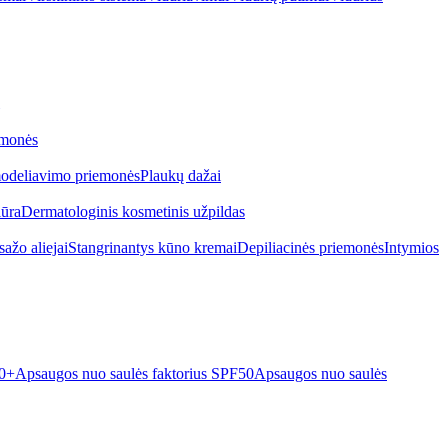
emonės
odeliavimo priemonės
Plaukų dažai
iūra
Dermatologinis kosmetinis užpildas
ažo aliejai
Stangrinantys kūno kremai
Depiliacinės priemonės
Intymios
50+
Apsaugos nuo saulės faktorius SPF50
Apsaugos nuo saulės