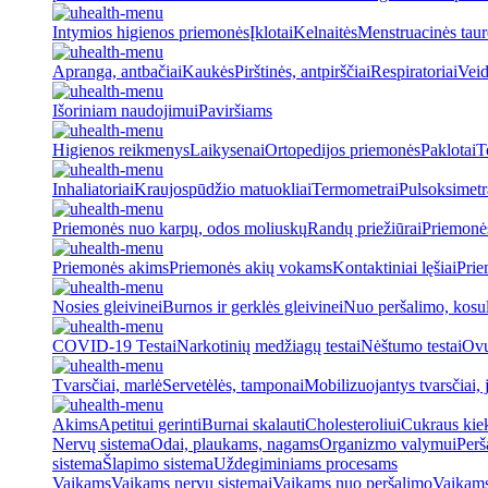
Intymios higienos priemonės
Įklotai
Kelnaitės
Menstruacinės taur
Apranga, antbačiai
Kaukės
Pirštinės, antpirščiai
Respiratoriai
Veid
Išoriniam naudojimui
Paviršiams
Higienos reikmenys
Laikysenai
Ortopedijos priemonės
Paklotai
T
Inhaliatoriai
Kraujospūdžio matuokliai
Termometrai
Pulsoksimetr
Priemonės nuo karpų, odos moliuskų
Randų priežiūrai
Priemonė
Priemonės akims
Priemonės akių vokams
Kontaktiniai lęšiai
Prie
Nosies gleivinei
Burnos ir gerklės gleivinei
Nuo peršalimo, kosu
COVID-19 Testai
Narkotinių medžiagų testai
Nėštumo testai
Ovul
Tvarsčiai, marlė
Servetėlės, tamponai
Mobilizuojantys tvarsčiai, j
Akims
Apetitui gerinti
Burnai skalauti
Cholesteroliui
Cukraus kiek
Nervų sistema
Odai, plaukams, nagams
Organizmo valymui
Perš
sistema
Šlapimo sistema
Uždegiminiams procesams
Vaikams
Vaikams nervų sistemai
Vaikams nuo peršalimo
Vaikams