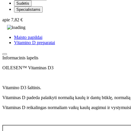
Sudėtis
Specialistams
apie
7,82 €
Maisto papildai
Vitamino D preparatai
Informacinis lapelis
OILESEN™ Vitaminas D3
Vitamino D3 šaltinis.
Vitaminas D padeda palaikyti normalią kaulų ir dantų būklę, normalią r
Vitaminas D reikalingas normaliam vaikų kaulų augimui ir vystymuisi