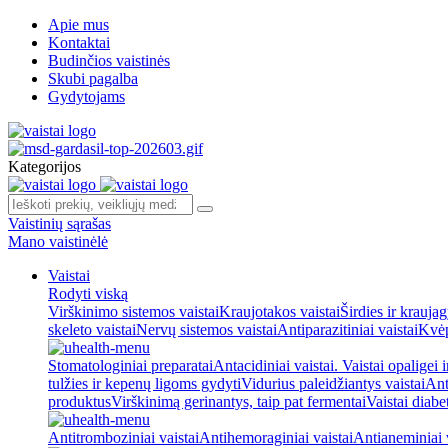
Apie mus
Kontaktai
Budinčios vaistinės
Skubi pagalba
Gydytojams
Kategorijos
Vaistinių sąrašas
Mano vaistinėlė
Vaistai
Rodyti viską
Virškinimo sistemos vaistai
Kraujotakos vaistai
Širdies ir kraujag
skeleto vaistai
Nervų sistemos vaistai
Antiparazitiniai vaistai
Kvėp
Stomatologiniai preparatai
Antacidiniai vaistai. Vaistai opaligei 
tulžies ir kepenų ligoms gydyti
Vidurius paleidžiantys vaistai
Ant
produktus
Virškinimą gerinantys, taip pat fermentai
Vaistai diabe
Antitromboziniai vaistai
Antihemoraginiai vaistai
Antianeminiai v