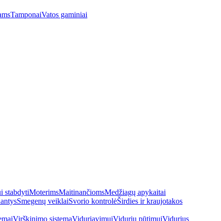
ams
Tamponai
Vatos gaminiai
 stabdyti
Moterims
Maitinančioms
Medžiagų apykaitai
antys
Smegenų veiklai
Svorio kontrolė
Širdies ir kraujotakos
emai
Virškinimo sistema
Viduriavimui
Vidurių pūtimui
Vidurius