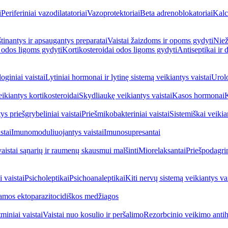
i
Periferiniai vazodilatatoriai
Vazoprotektoriai
Beta adrenoblokatoriai
Kalc
inantys ir apsaugantys preparatai
Vaistai žaizdoms ir opoms gydyti
Niež
i odos ligoms gydyti
Kortikosteroidai odos ligoms gydyti
Antiseptikai ir
oginiai vaistai
Lytiniai hormonai ir lytinę sistemą veikiantys vaistai
Urolo
eikiantys kortikosteroidai
Skydliaukę veikiantys vaistai
Kasos hormonai
K
ys priešgrybeliniai vaistai
Priešmikobakteriniai vaistai
Sistemiškai veikian
stai
Imunomoduliuojantys vaistai
Imunosupresantai
vaistai sąnarių ir raumenų skausmui malšinti
Miorelaksantai
Priešpodagrin
 vaistai
Psicholeptikai
Psichoanaleptikai
Kiti nervų sistemą veikiantys vai
jamos ektoparazitocidiškos medžiagos
miniai vaistai
Vaistai nuo kosulio ir peršalimo
Rezorbcinio veikimo antihi