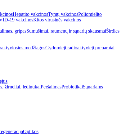
kcinos
Hepatito vakcinos
Tymų vakcinos
Poliomielito
ID-19 vakcinos
Kitos virusinės vakcinos
alimas, gripas
Sumušimai, raumenų ir sąnarių skausmai
Širdies
oaktyviosios medžiagos
Gydomieji radioaktyvieji preparatai
ejus
s, žirneliai, ledinukai
Peršalimas
Probiotikai
Sąnariams
regeneracija
Optikos