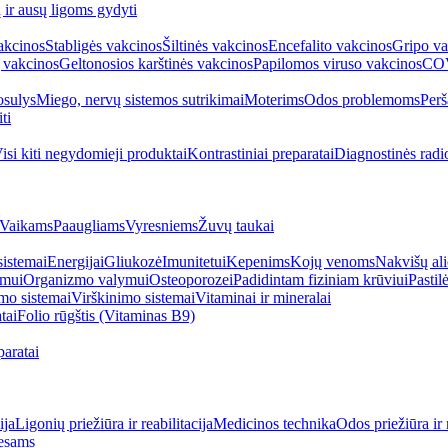
ų ir ausų ligoms gydyti
akcinos
Stabligės vakcinos
Šiltinės vakcinos
Encefalito vakcinos
Gripo va
 vakcinos
Geltonosios karštinės vakcinos
Papilomos viruso vakcinos
COV
sulys
Miego, nervų sistemos sutrikimai
Moterims
Odos problemoms
Perš
ti
isi kiti negydomieji produktai
Kontrastiniai preparatai
Diagnostinės radi
Vaikams
Paaugliams
Vyresniems
Žuvų taukai
sistemai
Energijai
Gliukozė
Imunitetui
Kepenims
Kojų venoms
Nakvišų ali
imui
Organizmo valymui
Osteoporozei
Padidintam fiziniam krūviui
Pastilė
mo sistemai
Virškinimo sistemai
Vitaminai ir mineralai
tai
Folio rūgštis (Vitaminas B9)
aratai
ija
Ligonių priežiūra ir reabilitacija
Medicinos technika
Odos priežiūra ir 
esams