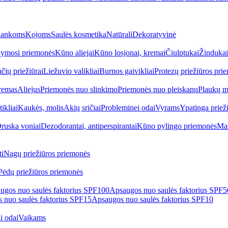
ankoms
Kojoms
Saulės kosmetika
Natūrali
Dekoratyvinė
ymosi priemonės
Kūno aliejai
Kūno losjonai, kremai
Čiulptukai
Žindukai
čių priežiūrai
Liežuvio valikliai
Burnos gaivikliai
Protezų priežiūros pri
remas
Aliejus
Priemonės nuo slinkimo
Priemonės nuo pleiskanų
Plaukų m
tikliai
Kaukės, molis
Akių sričiai
Probleminei odai
Vyrams
Ypatinga priež
ruska voniai
Dezodorantai, antiperspirantai
Kūno pylingo priemonės
Mas
i
Nagų priežiūros priemonės
Pėdų priežiūros priemonės
ugos nuo saulės faktorius SPF100
Apsaugos nuo saulės faktorius SPF
 nuo saulės faktorius SPF15
Apsaugos nuo saulės faktorius SPF10
i odai
Vaikams