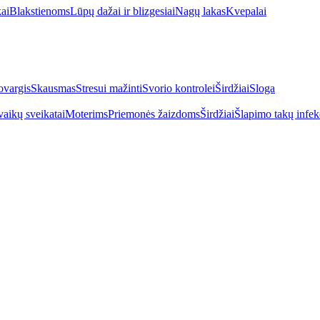
kai
Blakstienoms
Lūpų dažai ir blizgesiai
Nagų lakas
Kvepalai
vargis
Skausmas
Stresui mažinti
Svorio kontrolei
Širdžiai
Sloga
vaikų sveikatai
Moterims
Priemonės žaizdoms
Širdžiai
Šlapimo takų infek