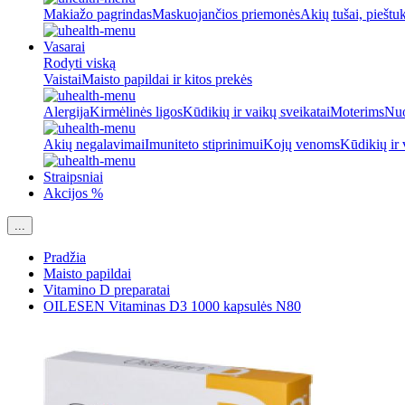
Makiažo pagrindas
Maskuojančios priemonės
Akių tušai, pieštu
Vasarai
Rodyti viską
Vaistai
Maisto papildai ir kitos prekės
Alergija
Kirmėlinės ligos
Kūdikių ir vaikų sveikatai
Moterims
Nuo
Akių negalavimai
Imuniteto stiprinimui
Kojų venoms
Kūdikių ir 
Straipsniai
Akcijos %
...
Pradžia
Maisto papildai
Vitamino D preparatai
OILESEN Vitaminas D3 1000 kapsulės N80