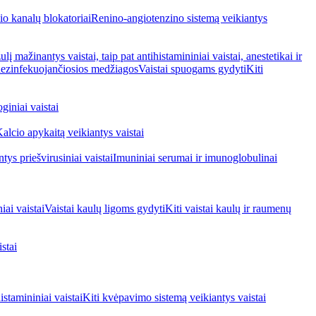
io kanalų blokatoriai
Renino-angiotenzino sistemą veikiantys
ulį mažinantys vaistai, taip pat antihistamininiai vaistai, anestetikai ir
 dezinfekuojančiosios medžiagos
Vaistai spuogams gydyti
Kiti
giniai vaistai
alcio apykaitą veikiantys vaistai
tys priešvirusiniai vaistai
Imuniniai serumai ir imunoglobulinai
iai vaistai
Vaistai kaulų ligoms gydyti
Kiti vaistai kaulų ir raumenų
stai
stamininiai vaistai
Kiti kvėpavimo sistemą veikiantys vaistai