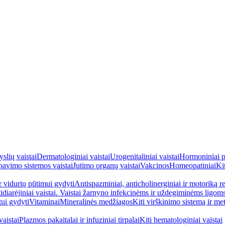
yslių vaistai
Dermatologiniai vaistai
Urogenitaliniai vaistai
Hormoniniai p
avimo sistemos vaistai
Jutimo organų vaistai
Vakcinos
Homeopatiniai
Kit
ir vidurių pūtimui gydyti
Antispazminiai, anticholinerginiai ir motoriką re
idiarėjiniai vaistai. Vaistai žarnyno infekcinėms ir uždegiminėms ligom
tui gydyti
Vitaminai
Mineralinės medžiagos
Kiti virškinimo sistemą ir me
aistai
Plazmos pakaitalai ir infuziniai tirpalai
Kiti hematologiniai vaistai