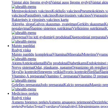
Vaistai akių ligoms gydyti
Vaistai ausų ligoms gydyti
Vaistai aki
Meningokokinės vakcinos
Kokliušo vakcinos
Pneumokokinės v
vakcinos
Pasiutligės vakcinos
Rotavirusinės vakcinos
Vėjaraupių
Bakterinės ir virusinės vakcinos kartu
Alergija, sloga
Galvos skausmas, svaigimas
Gerklės skausmas
Ko
negalavimai
Šlapimo sistemos sutrikimai
Virškinimo sutrikimai
Ki
Alergenai
Visi kiti gydomieji produktai
Diagnostiniai preparatai
V
Maisto papildai
Rodyti viską
Maisto papildų kompleksai
Vitaminai
Mineralai
Moterims
Vyrams
Akims
Antioksidantai
Bičių produktai
Diabetikams
Endokrininei 
Nervų sistemai
Odai, plaukams, nagams
Organizmo ph reguliav
Skysčių kontrolei
Smegenų veiklai
Svorio kontrolei
Širdžiai
Šlapi
Vitamino A preparatai
Vitamino C preparatai
Vitamino D prepara
Geležies preparatai
Jodo preparatai
Kalcio preparatai
Magnio prep
Medicinos prekės
Rodyti viską
Asmens higienos prekės
Asmens apsaugos priemonės
Dezinfekc
prekės
Peršalus
Testai
Tvarsliava
Vaistažolės
Uždegiminiams proc