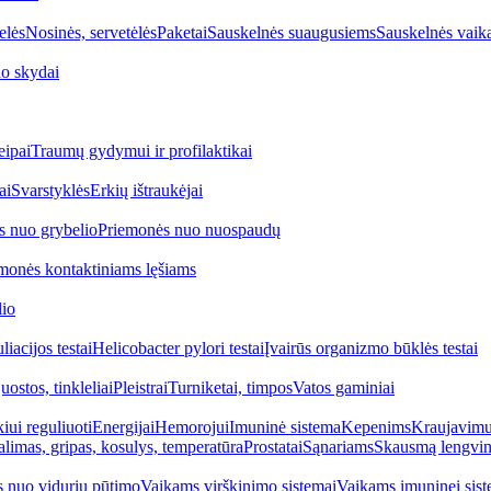
elės
Nosinės, servetėlės
Paketai
Sauskelnės suaugusiems
Sauskelnės vaik
o skydai
eipai
Traumų gydymui ir profilaktikai
ai
Svarstyklės
Erkių ištraukėjai
s nuo grybelio
Priemonės nuo nuospaudų
monės kontaktiniams lęšiams
lio
iacijos testai
Helicobacter pylori testai
Įvairūs organizmo būklės testai
uostos, tinkleliai
Pleistrai
Turniketai, timpos
Vatos gaminiai
iui reguliuoti
Energijai
Hemorojui
Imuninė sistema
Kepenims
Kraujavimui
alimas, gripas, kosulys, temperatūra
Prostatai
Sąnariams
Skausmą lengvin
 nuo vidurių pūtimo
Vaikams virškinimo sistemai
Vaikams imuninei sist