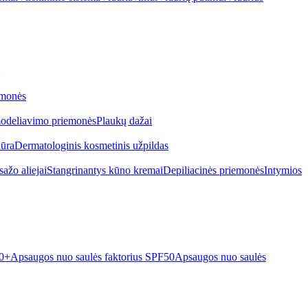
emonės
odeliavimo priemonės
Plaukų dažai
iūra
Dermatologinis kosmetinis užpildas
ažo aliejai
Stangrinantys kūno kremai
Depiliacinės priemonės
Intymios
50+
Apsaugos nuo saulės faktorius SPF50
Apsaugos nuo saulės