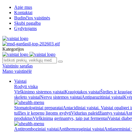
Apie mus
Kontaktai
Budinčios vaistinės
Skubi pagalba
Gydytojams
Kategorijos
Vaistinių sąrašas
Mano vaistinėlė
Vaistai
Rodyti viską
Virškinimo sistemos vaistai
Kraujotakos vaistai
Širdies ir kraujag
skeleto vaistai
Nervų sistemos vaistai
Antiparazitiniai vaistai
Kvėp
Stomatologiniai preparatai
Antacidiniai vaistai. Vaistai opaligei 
tulžies ir kepenų ligoms gydyti
Vidurius paleidžiantys vaistai
Ant
produktus
Virškinimą gerinantys, taip pat fermentai
Vaistai diabe
Antitromboziniai vaistai
Antihemoraginiai vaistai
Antianeminiai v