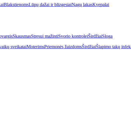
kai
Blakstienoms
Lūpų dažai ir blizgesiai
Nagų lakas
Kvepalai
vargis
Skausmas
Stresui mažinti
Svorio kontrolei
Širdžiai
Sloga
vaikų sveikatai
Moterims
Priemonės žaizdoms
Širdžiai
Šlapimo takų infek