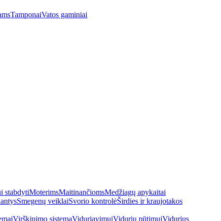
ams
Tamponai
Vatos gaminiai
 stabdyti
Moterims
Maitinančioms
Medžiagų apykaitai
antys
Smegenų veiklai
Svorio kontrolė
Širdies ir kraujotakos
emai
Virškinimo sistema
Viduriavimui
Vidurių pūtimui
Vidurius