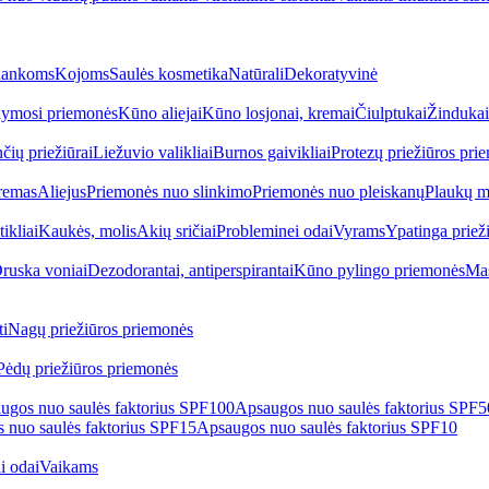
ankoms
Kojoms
Saulės kosmetika
Natūrali
Dekoratyvinė
ymosi priemonės
Kūno aliejai
Kūno losjonai, kremai
Čiulptukai
Žindukai
čių priežiūrai
Liežuvio valikliai
Burnos gaivikliai
Protezų priežiūros pri
remas
Aliejus
Priemonės nuo slinkimo
Priemonės nuo pleiskanų
Plaukų m
tikliai
Kaukės, molis
Akių sričiai
Probleminei odai
Vyrams
Ypatinga priež
ruska voniai
Dezodorantai, antiperspirantai
Kūno pylingo priemonės
Mas
i
Nagų priežiūros priemonės
Pėdų priežiūros priemonės
ugos nuo saulės faktorius SPF100
Apsaugos nuo saulės faktorius SPF
 nuo saulės faktorius SPF15
Apsaugos nuo saulės faktorius SPF10
i odai
Vaikams