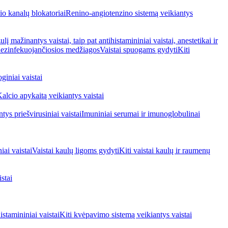
io kanalų blokatoriai
Renino-angiotenzino sistemą veikiantys
ulį mažinantys vaistai, taip pat antihistamininiai vaistai, anestetikai ir
 dezinfekuojančiosios medžiagos
Vaistai spuogams gydyti
Kiti
giniai vaistai
alcio apykaitą veikiantys vaistai
tys priešvirusiniai vaistai
Imuniniai serumai ir imunoglobulinai
iai vaistai
Vaistai kaulų ligoms gydyti
Kiti vaistai kaulų ir raumenų
stai
stamininiai vaistai
Kiti kvėpavimo sistemą veikiantys vaistai