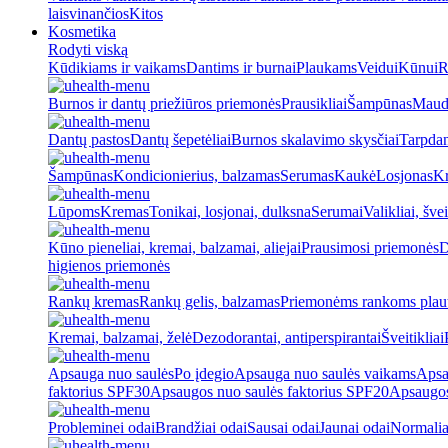
laisvinančios
Kitos
Kosmetika
Rodyti viską
Kūdikiams ir vaikams
Dantims ir burnai
Plaukams
Veidui
Kūnui
R
Burnos ir dantų priežiūros priemonės
Prausikliai
Šampūnas
Maud
Dantų pastos
Dantų šepetėliai
Burnos skalavimo skysčiai
Tarpdan
Šampūnas
Kondicionierius, balzamas
Serumas
Kaukė
Losjonas
K
Lūpoms
Kremas
Tonikai, losjonai, dulksna
Serumai
Valikliai, švei
Kūno pieneliai, kremai, balzamai, aliejai
Prausimosi priemonės
D
higienos priemonės
Rankų kremas
Rankų gelis, balzamas
Priemonėms rankoms plaut
Kremai, balzamai, želė
Dezodorantai, antiperspirantai
Šveitikliai
Apsauga nuo saulės
Po įdegio
Apsauga nuo saulės vaikams
Apsa
faktorius SPF30
Apsaugos nuo saulės faktorius SPF20
Apsaugos
Probleminei odai
Brandžiai odai
Sausai odai
Jaunai odai
Normalia