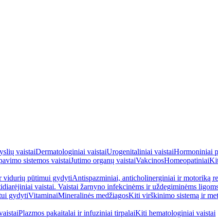
yslių vaistai
Dermatologiniai vaistai
Urogenitaliniai vaistai
Hormoniniai p
avimo sistemos vaistai
Jutimo organų vaistai
Vakcinos
Homeopatiniai
Kit
ir vidurių pūtimui gydyti
Antispazminiai, anticholinerginiai ir motoriką re
idiarėjiniai vaistai. Vaistai žarnyno infekcinėms ir uždegiminėms ligom
tui gydyti
Vitaminai
Mineralinės medžiagos
Kiti virškinimo sistemą ir me
aistai
Plazmos pakaitalai ir infuziniai tirpalai
Kiti hematologiniai vaistai