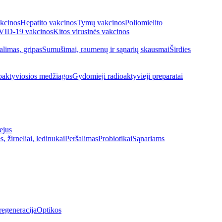
kcinos
Hepatito vakcinos
Tymų vakcinos
Poliomielito
ID-19 vakcinos
Kitos virusinės vakcinos
alimas, gripas
Sumušimai, raumenų ir sąnarių skausmai
Širdies
oaktyviosios medžiagos
Gydomieji radioaktyvieji preparatai
ejus
s, žirneliai, ledinukai
Peršalimas
Probiotikai
Sąnariams
regeneracija
Optikos