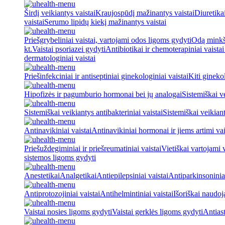
Širdį veikiantys vaistai
Kraujospūdį mažinantys vaistai
Diuretika
vaistai
Serumo lipidų kiekį mažinantys vaistai
Priešgrybeliniai vaistai, vartojami odos ligoms gydyti
Odą minkšt
kt.
Vaistai psoriazei gydyti
Antibiotikai ir chemoterapiniai vaista
dermatologiniai vaistai
Priešinfekciniai ir antiseptiniai ginekologiniai vaistai
Kiti ginekol
Hipofizės ir pagumburio hormonai bei jų analogai
Sistemiškai v
Sistemiškai veikiantys antibakteriniai vaistai
Sistemiškai veikiant
Antinavikiniai vaistai
Antinavikiniai hormonai ir jiems artimi vai
Priešuždegiminiai ir priešreumatiniai vaistai
Vietiškai vartojami 
sistemos ligoms gydyti
Anestetikai
Analgetikai
Antiepilepsiniai vaistai
Antiparkinsoniniai
Antiprotozojiniai vaistai
Antihelmintiniai vaistai
Išoriškai naudo
Vaistai nosies ligoms gydyti
Vaistai gerklės ligoms gydyti
Antiast