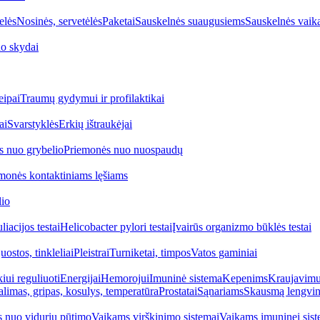
elės
Nosinės, servetėlės
Paketai
Sauskelnės suaugusiems
Sauskelnės vaik
o skydai
eipai
Traumų gydymui ir profilaktikai
ai
Svarstyklės
Erkių ištraukėjai
s nuo grybelio
Priemonės nuo nuospaudų
monės kontaktiniams lęšiams
lio
iacijos testai
Helicobacter pylori testai
Įvairūs organizmo būklės testai
uostos, tinkleliai
Pleistrai
Turniketai, timpos
Vatos gaminiai
iui reguliuoti
Energijai
Hemorojui
Imuninė sistema
Kepenims
Kraujavimui
alimas, gripas, kosulys, temperatūra
Prostatai
Sąnariams
Skausmą lengvin
 nuo vidurių pūtimo
Vaikams virškinimo sistemai
Vaikams imuninei sist