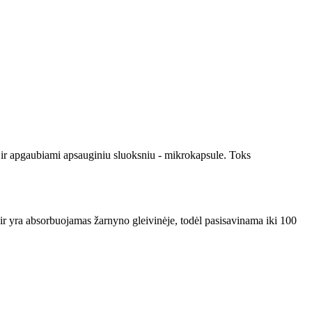
s ir apgaubiami apsauginiu sluoksniu - mikrokapsule. Toks
ir yra absorbuojamas žarnyno gleivinėje, todėl pasisavinama iki 100