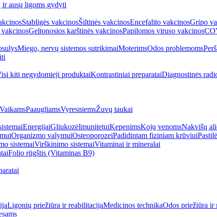
ų ir ausų ligoms gydyti
akcinos
Stabligės vakcinos
Šiltinės vakcinos
Encefalito vakcinos
Gripo va
 vakcinos
Geltonosios karštinės vakcinos
Papilomos viruso vakcinos
COV
sulys
Miego, nervų sistemos sutrikimai
Moterims
Odos problemoms
Perš
ti
isi kiti negydomieji produktai
Kontrastiniai preparatai
Diagnostinės radi
Vaikams
Paaugliams
Vyresniems
Žuvų taukai
sistemai
Energijai
Gliukozė
Imunitetui
Kepenims
Kojų venoms
Nakvišų ali
imui
Organizmo valymui
Osteoporozei
Padidintam fiziniam krūviui
Pastilė
mo sistemai
Virškinimo sistemai
Vitaminai ir mineralai
tai
Folio rūgštis (Vitaminas B9)
aratai
ija
Ligonių priežiūra ir reabilitacija
Medicinos technika
Odos priežiūra ir 
esams