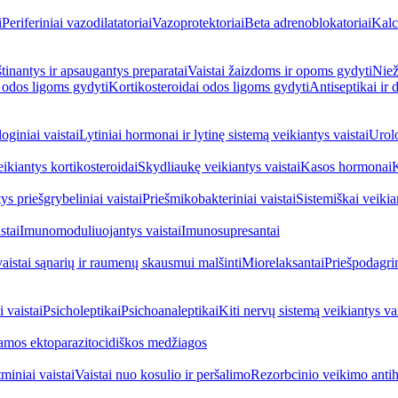
i
Periferiniai vazodilatatoriai
Vazoprotektoriai
Beta adrenoblokatoriai
Kalc
inantys ir apsaugantys preparatai
Vaistai žaizdoms ir opoms gydyti
Niež
i odos ligoms gydyti
Kortikosteroidai odos ligoms gydyti
Antiseptikai ir
oginiai vaistai
Lytiniai hormonai ir lytinę sistemą veikiantys vaistai
Urolo
eikiantys kortikosteroidai
Skydliaukę veikiantys vaistai
Kasos hormonai
K
ys priešgrybeliniai vaistai
Priešmikobakteriniai vaistai
Sistemiškai veikian
stai
Imunomoduliuojantys vaistai
Imunosupresantai
vaistai sąnarių ir raumenų skausmui malšinti
Miorelaksantai
Priešpodagrin
 vaistai
Psicholeptikai
Psichoanaleptikai
Kiti nervų sistemą veikiantys vai
jamos ektoparazitocidiškos medžiagos
miniai vaistai
Vaistai nuo kosulio ir peršalimo
Rezorbcinio veikimo antihi