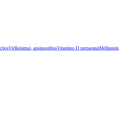
cijos
Virškinimui, apsinuodijus
Vitamino D preparatai
Mėšlungis