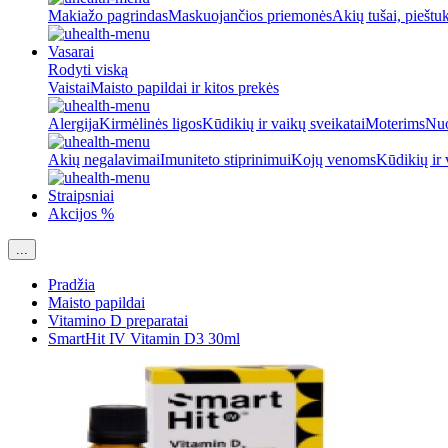
Makiažo pagrindas
Maskuojančios priemonės
Akių tušai, pieštu
Vasarai
Rodyti viską
Vaistai
Maisto papildai ir kitos prekės
Alergija
Kirmėlinės ligos
Kūdikių ir vaikų sveikatai
Moterims
Nuo
Akių negalavimai
Imuniteto stiprinimui
Kojų venoms
Kūdikių ir 
Straipsniai
Akcijos %
...
Pradžia
Maisto papildai
Vitamino D preparatai
SmartHit IV Vitamin D3 30ml