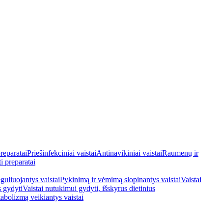
reparatai
Priešinfekciniai vaistai
Antinavikiniai vaistai
Raumenų ir
i preparatai
guliuojantys vaistai
Pykinimą ir vėmimą slopinantys vaistai
Vaistai
s gydyti
Vaistai nutukimui gydyti, išskyrus dietinius
tabolizmą veikiantys vaistai