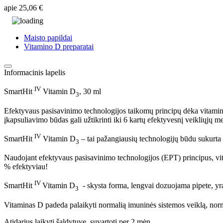
apie
25,06 €
Maisto papildai
Vitamino D preparatai
Informacinis lapelis
IV
SmartHit
Vitamin D
, 30 ml
3
Efektyvaus pasisavinimo technologijos taikomų principų dėka vitamina
įkapsuliavimo būdas gali užtikrinti iki 6 kartų efektyvesnį veikliųjų m
IV
SmartHit
Vitamin D
– tai pažangiausių technologijų būdu sukurta
3
Naudojant efektyvaus pasisavinimo technologijos (EPT) principus, vit
% efektyviau!
IV
SmartHit
Vitamin D
- skysta forma, lengvai dozuojama pipete, y
3
Vitaminas D padeda palaikyti normalią imuninės sistemos veiklą, norm
Atidarius laikyti šaldytuve, suvartoti per 2 mėn.