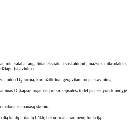
i, mineralai ar augaliniai ekstraktai suskaidomi į mažytes mikrodalele
edžiagų įsisavinimą.
 vitamino D
forma, kuri užtikrina gerą vitamino pasisavinimą.
3
aminas D įkapsuliuojamas į mikrokapsules, todėl jis nesuyra skrandyje 
ra malonaus ananasų skonio.
alią kaulų ir dantų būklę bei normalią raumenų funkciją.