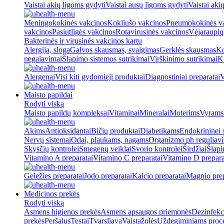
Vaistai akių ligoms gydyti
Vaistai ausų ligoms gydyti
Vaistai aki
Meningokokinės vakcinos
Kokliušo vakcinos
Pneumokokinės v
vakcinos
Pasiutligės vakcinos
Rotavirusinės vakcinos
Vėjaraupių
Bakterinės ir virusinės vakcinos kartu
Alergija, sloga
Galvos skausmas, svaigimas
Gerklės skausmas
Ko
negalavimai
Šlapimo sistemos sutrikimai
Virškinimo sutrikimai
Ki
Alergenai
Visi kiti gydomieji produktai
Diagnostiniai preparatai
V
Maisto papildai
Rodyti viską
Maisto papildų kompleksai
Vitaminai
Mineralai
Moterims
Vyrams
Akims
Antioksidantai
Bičių produktai
Diabetikams
Endokrininei 
Nervų sistemai
Odai, plaukams, nagams
Organizmo ph reguliav
Skysčių kontrolei
Smegenų veiklai
Svorio kontrolei
Širdžiai
Šlapi
Vitamino A preparatai
Vitamino C preparatai
Vitamino D prepara
Geležies preparatai
Jodo preparatai
Kalcio preparatai
Magnio prep
Medicinos prekės
Rodyti viską
Asmens higienos prekės
Asmens apsaugos priemonės
Dezinfekc
prekės
Peršalus
Testai
Tvarsliava
Vaistažolės
Uždegiminiams proc