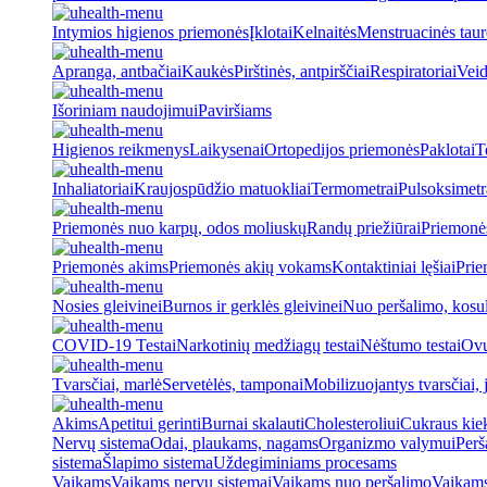
Intymios higienos priemonės
Įklotai
Kelnaitės
Menstruacinės taur
Apranga, antbačiai
Kaukės
Pirštinės, antpirščiai
Respiratoriai
Veid
Išoriniam naudojimui
Paviršiams
Higienos reikmenys
Laikysenai
Ortopedijos priemonės
Paklotai
T
Inhaliatoriai
Kraujospūdžio matuokliai
Termometrai
Pulsoksimetr
Priemonės nuo karpų, odos moliuskų
Randų priežiūrai
Priemonė
Priemonės akims
Priemonės akių vokams
Kontaktiniai lęšiai
Prie
Nosies gleivinei
Burnos ir gerklės gleivinei
Nuo peršalimo, kosu
COVID-19 Testai
Narkotinių medžiagų testai
Nėštumo testai
Ovul
Tvarsčiai, marlė
Servetėlės, tamponai
Mobilizuojantys tvarsčiai, j
Akims
Apetitui gerinti
Burnai skalauti
Cholesteroliui
Cukraus kiek
Nervų sistema
Odai, plaukams, nagams
Organizmo valymui
Perš
sistema
Šlapimo sistema
Uždegiminiams procesams
Vaikams
Vaikams nervų sistemai
Vaikams nuo peršalimo
Vaikams