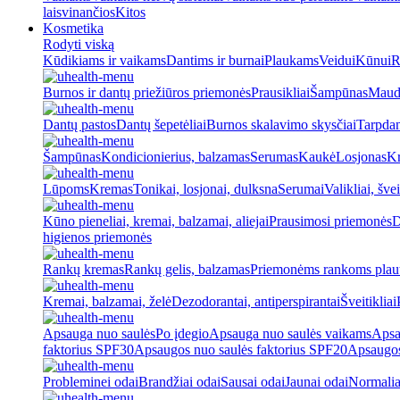
laisvinančios
Kitos
Kosmetika
Rodyti viską
Kūdikiams ir vaikams
Dantims ir burnai
Plaukams
Veidui
Kūnui
R
Burnos ir dantų priežiūros priemonės
Prausikliai
Šampūnas
Maud
Dantų pastos
Dantų šepetėliai
Burnos skalavimo skysčiai
Tarpdan
Šampūnas
Kondicionierius, balzamas
Serumas
Kaukė
Losjonas
K
Lūpoms
Kremas
Tonikai, losjonai, dulksna
Serumai
Valikliai, švei
Kūno pieneliai, kremai, balzamai, aliejai
Prausimosi priemonės
D
higienos priemonės
Rankų kremas
Rankų gelis, balzamas
Priemonėms rankoms plaut
Kremai, balzamai, želė
Dezodorantai, antiperspirantai
Šveitikliai
Apsauga nuo saulės
Po įdegio
Apsauga nuo saulės vaikams
Apsa
faktorius SPF30
Apsaugos nuo saulės faktorius SPF20
Apsaugos
Probleminei odai
Brandžiai odai
Sausai odai
Jaunai odai
Normalia