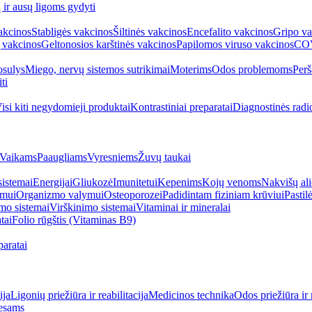
ų ir ausų ligoms gydyti
akcinos
Stabligės vakcinos
Šiltinės vakcinos
Encefalito vakcinos
Gripo va
 vakcinos
Geltonosios karštinės vakcinos
Papilomos viruso vakcinos
COV
sulys
Miego, nervų sistemos sutrikimai
Moterims
Odos problemoms
Perš
ti
isi kiti negydomieji produktai
Kontrastiniai preparatai
Diagnostinės radi
Vaikams
Paaugliams
Vyresniems
Žuvų taukai
sistemai
Energijai
Gliukozė
Imunitetui
Kepenims
Kojų venoms
Nakvišų ali
imui
Organizmo valymui
Osteoporozei
Padidintam fiziniam krūviui
Pastilė
mo sistemai
Virškinimo sistemai
Vitaminai ir mineralai
tai
Folio rūgštis (Vitaminas B9)
aratai
ija
Ligonių priežiūra ir reabilitacija
Medicinos technika
Odos priežiūra ir 
esams