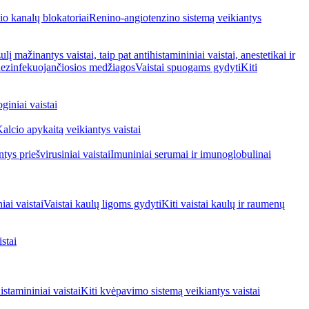
io kanalų blokatoriai
Renino-angiotenzino sistemą veikiantys
ulį mažinantys vaistai, taip pat antihistamininiai vaistai, anestetikai ir
 dezinfekuojančiosios medžiagos
Vaistai spuogams gydyti
Kiti
giniai vaistai
alcio apykaitą veikiantys vaistai
tys priešvirusiniai vaistai
Imuniniai serumai ir imunoglobulinai
iai vaistai
Vaistai kaulų ligoms gydyti
Kiti vaistai kaulų ir raumenų
stai
stamininiai vaistai
Kiti kvėpavimo sistemą veikiantys vaistai