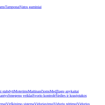
ams
Tamponai
Vatos gaminiai
 stabdyti
Moterims
Maitinančioms
Medžiagų apykaitai
antys
Smegenų veiklai
Svorio kontrolė
Širdies ir kraujotakos
emai
Virškinimo sistema
Viduriavimui
Vidurių pūtimui
Vidurius