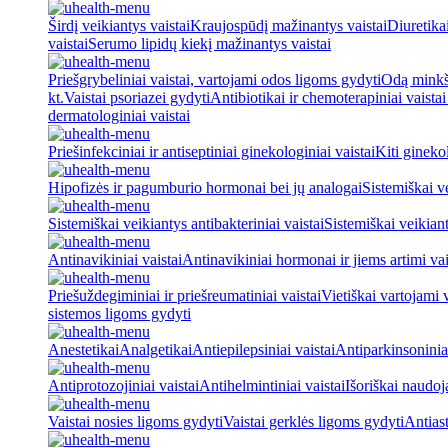
Širdį veikiantys vaistai
Kraujospūdį mažinantys vaistai
Diuretika
vaistai
Serumo lipidų kiekį mažinantys vaistai
Priešgrybeliniai vaistai, vartojami odos ligoms gydyti
Odą minkšt
kt.
Vaistai psoriazei gydyti
Antibiotikai ir chemoterapiniai vaista
dermatologiniai vaistai
Priešinfekciniai ir antiseptiniai ginekologiniai vaistai
Kiti ginekol
Hipofizės ir pagumburio hormonai bei jų analogai
Sistemiškai v
Sistemiškai veikiantys antibakteriniai vaistai
Sistemiškai veikiant
Antinavikiniai vaistai
Antinavikiniai hormonai ir jiems artimi vai
Priešuždegiminiai ir priešreumatiniai vaistai
Vietiškai vartojami 
sistemos ligoms gydyti
Anestetikai
Analgetikai
Antiepilepsiniai vaistai
Antiparkinsoniniai
Antiprotozojiniai vaistai
Antihelmintiniai vaistai
Išoriškai naudo
Vaistai nosies ligoms gydyti
Vaistai gerklės ligoms gydyti
Antiast