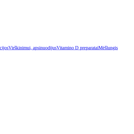
cijos
Virškinimui, apsinuodijus
Vitamino D preparatai
Mėšlungis