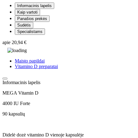
Informacinis lapelis
Kaip vartoti
Panašios prekės
Sudėtis
Specialistams
apie
20,94 €
Maisto papildai
Vitamino D preparatai
Informacinis lapelis
MEGA Vitamin D
4000 IU Forte
90 kapsulių
Didelė dozė vitamino D vienoje kapsulėje