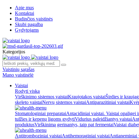
Apie mus
Kontaktai
Budinčios vaistinės
Skubi pagalba
Gydytojams
Kategorijos
Vaistinių sąrašas
Mano vaistinėlė
Vaistai
Rodyti viską
Virškinimo sistemos vaistai
Kraujotakos vaistai
Širdies ir kraujag
skeleto vaistai
Nervų sistemos vaistai
Antiparazitiniai vaistai
Kvėp
Stomatologiniai preparatai
Antacidiniai vaistai. Vaistai opaligei 
tulžies ir kepenų ligoms gydyti
Vidurius paleidžiantys vaistai
Ant
produktus
Virškinimą gerinantys, taip pat fermentai
Vaistai diabe
Antitromboziniai vaistai
Antihemoraginiai vaistai
Antianeminiai v