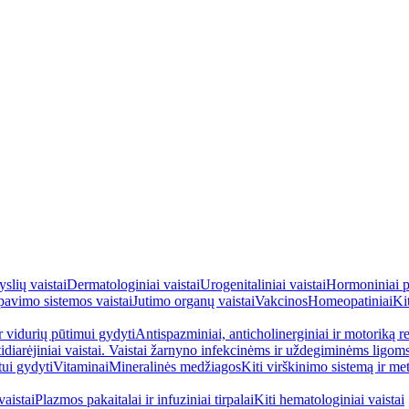
yslių vaistai
Dermatologiniai vaistai
Urogenitaliniai vaistai
Hormoniniai p
avimo sistemos vaistai
Jutimo organų vaistai
Vakcinos
Homeopatiniai
Kit
ir vidurių pūtimui gydyti
Antispazminiai, anticholinerginiai ir motoriką re
idiarėjiniai vaistai. Vaistai žarnyno infekcinėms ir uždegiminėms ligom
tui gydyti
Vitaminai
Mineralinės medžiagos
Kiti virškinimo sistemą ir me
aistai
Plazmos pakaitalai ir infuziniai tirpalai
Kiti hematologiniai vaistai