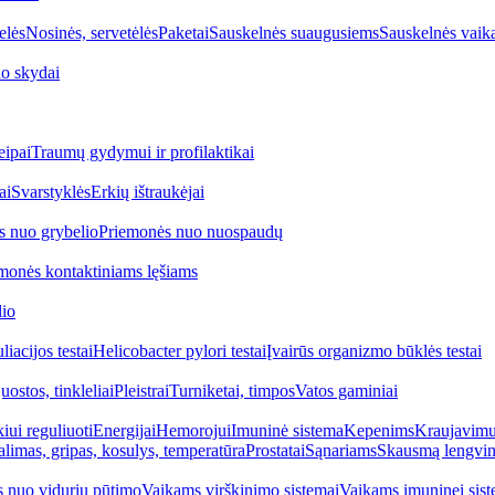
elės
Nosinės, servetėlės
Paketai
Sauskelnės suaugusiems
Sauskelnės vaik
o skydai
eipai
Traumų gydymui ir profilaktikai
ai
Svarstyklės
Erkių ištraukėjai
s nuo grybelio
Priemonės nuo nuospaudų
monės kontaktiniams lęšiams
lio
iacijos testai
Helicobacter pylori testai
Įvairūs organizmo būklės testai
uostos, tinkleliai
Pleistrai
Turniketai, timpos
Vatos gaminiai
iui reguliuoti
Energijai
Hemorojui
Imuninė sistema
Kepenims
Kraujavimui
alimas, gripas, kosulys, temperatūra
Prostatai
Sąnariams
Skausmą lengvin
 nuo vidurių pūtimo
Vaikams virškinimo sistemai
Vaikams imuninei sist