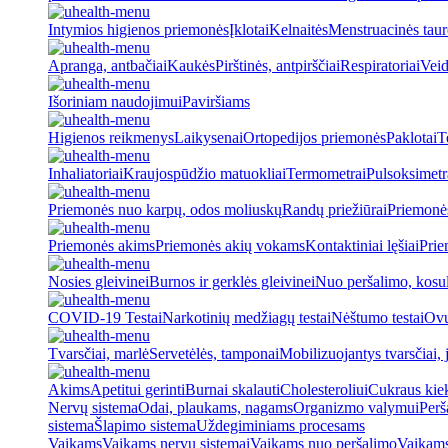
Intymios higienos priemonės
Įklotai
Kelnaitės
Menstruacinės taur
Apranga, antbačiai
Kaukės
Pirštinės, antpirščiai
Respiratoriai
Veid
Išoriniam naudojimui
Paviršiams
Higienos reikmenys
Laikysenai
Ortopedijos priemonės
Paklotai
T
Inhaliatoriai
Kraujospūdžio matuokliai
Termometrai
Pulsoksimetr
Priemonės nuo karpų, odos moliuskų
Randų priežiūrai
Priemonė
Priemonės akims
Priemonės akių vokams
Kontaktiniai lęšiai
Prie
Nosies gleivinei
Burnos ir gerklės gleivinei
Nuo peršalimo, kosu
COVID-19 Testai
Narkotinių medžiagų testai
Nėštumo testai
Ovul
Tvarsčiai, marlė
Servetėlės, tamponai
Mobilizuojantys tvarsčiai, j
Akims
Apetitui gerinti
Burnai skalauti
Cholesteroliui
Cukraus kiek
Nervų sistema
Odai, plaukams, nagams
Organizmo valymui
Perš
sistema
Šlapimo sistema
Uždegiminiams procesams
Vaikams
Vaikams nervų sistemai
Vaikams nuo peršalimo
Vaikams