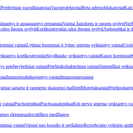
i
Periferiniai vazodilatatoriai
Vazoprotektoriai
Beta adrenoblokatoriai
Kalc
inantys ir apsaugantys preparatai
Vaistai žaizdoms ir opoms gydyti
Niež
i odos ligoms gydyti
Kortikosteroidai odos ligoms gydyti
Antiseptikai ir
oginiai vaistai
Lytiniai hormonai ir lytinę sistemą veikiantys vaistai
Urolo
eikiantys kortikosteroidai
Skydliaukę veikiantys vaistai
Kasos hormonai
K
ys priešgrybeliniai vaistai
Priešmikobakteriniai vaistai
Sistemiškai veikian
stai
Imunomoduliuojantys vaistai
Imunosupresantai
vaistai sąnarių ir raumenų skausmui malšinti
Miorelaksantai
Priešpodagrin
 vaistai
Psicholeptikai
Psichoanaleptikai
Kiti nervų sistemą veikiantys vai
jamos ektoparazitocidiškos medžiagos
miniai vaistai
Vaistai nuo kosulio ir peršalimo
Rezorbcinio veikimo antihi