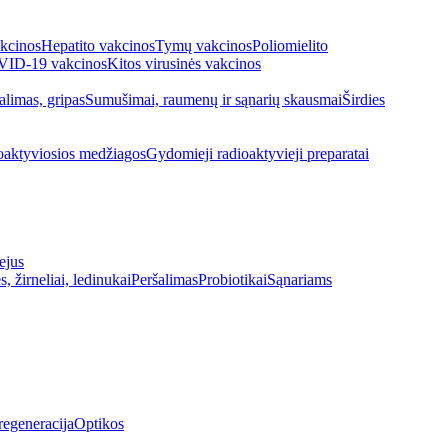
kcinos
Hepatito vakcinos
Tymų vakcinos
Poliomielito
ID-19 vakcinos
Kitos virusinės vakcinos
alimas, gripas
Sumušimai, raumenų ir sąnarių skausmai
Širdies
oaktyviosios medžiagos
Gydomieji radioaktyvieji preparatai
ejus
s, žirneliai, ledinukai
Peršalimas
Probiotikai
Sąnariams
regeneracija
Optikos