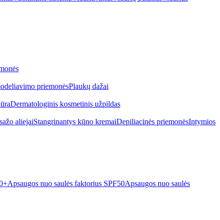
emonės
odeliavimo priemonės
Plaukų dažai
iūra
Dermatologinis kosmetinis užpildas
ažo aliejai
Stangrinantys kūno kremai
Depiliacinės priemonės
Intymios
50+
Apsaugos nuo saulės faktorius SPF50
Apsaugos nuo saulės