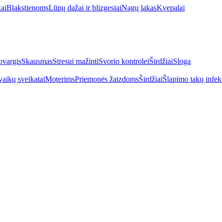
kai
Blakstienoms
Lūpų dažai ir blizgesiai
Nagų lakas
Kvepalai
vargis
Skausmas
Stresui mažinti
Svorio kontrolei
Širdžiai
Sloga
vaikų sveikatai
Moterims
Priemonės žaizdoms
Širdžiai
Šlapimo takų infek