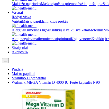
Makiažo pagrindas
Maskuojančios priemonės
Akių tušai, pieštu
Vasarai
Rodyti viską
Vaistai
Maisto papildai ir kitos prekės
Alergija
Kirmėlinės ligos
Kūdikių ir vaikų sveikatai
Moterims
Nuo
Akių negalavimai
Imuniteto stiprinimui
Kojų venoms
Kūdikių ir 
Straipsniai
Akcijos %
...
Pradžia
Maisto papildai
Vitamino D preparatai
Walmark MEGA Vitamin D 4000 IU Forte kapsulės N90