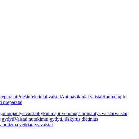
reparatai
Priešinfekciniai vaistai
Antinavikiniai vaistai
Raumenų ir
i preparatai
guliuojantys vaistai
Pykinimą ir vėmimą slopinantys vaistai
Vaistai
s gydyti
Vaistai nutukimui gydyti, išskyrus dietinius
tabolizmą veikiantys vaistai