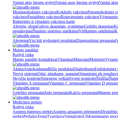
Vaistai akių ligoms gydyti
Vaistai ausų ligoms gydyti
Vaistai aki
Meningokokinės vakcinos
Kokliušo vakcinos
Pneumokokinės v
vakcinos
Pasiutligės vakcinos
Rotavirusinės vakcinos
Vėjaraupių
Bakterinės ir virusinės vakcinos kartu
Alergija, sloga
Galvos skausmas, svaigimas
Gerklės skausmas
Ko
negalavimai
Šlapimo sistemos sutrikimai
Virškinimo sutrikimai
Ki
Alergenai
Visi kiti gydomieji produktai
Diagnostiniai preparatai
V
Maisto papildai
Rodyti viską
Maisto papildų kompleksai
Vitaminai
Mineralai
Moterims
Vyrams
Akims
Antioksidantai
Bičių produktai
Diabetikams
Endokrininei 
Nervų sistemai
Odai, plaukams, nagams
Organizmo ph reguliav
Skysčių kontrolei
Smegenų veiklai
Svorio kontrolei
Širdžiai
Šlapi
Vitamino A preparatai
Vitamino C preparatai
Vitamino D prepara
Geležies preparatai
Jodo preparatai
Kalcio preparatai
Magnio prep
Medicinos prekės
Rodyti viską
Asmens higienos prekės
Asmens apsaugos priemonės
Dezinfekc
prekės
Peršalus
Testai
Tvarsliava
Vaistažolės
Uždegiminiams proc