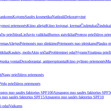
ankoms
Kojoms
Saulės kosmetika
Natūrali
Dekoratyvinė
ymosi priemonės
Kūno aliejai
Kūno losjonai, kremai
Čiulptukai
Žindukai
čių priežiūrai
Liežuvio valikliai
Burnos gaivikliai
Protezų priežiūros pri
remas
Aliejus
Priemonės nuo slinkimo
Priemonės nuo pleiskanų
Plaukų m
tikliai
Kaukės, molis
Akių sričiai
Probleminei odai
Vyrams
Ypatinga priež
ruska voniai
Dezodorantai, antiperspirantai
Kūno pylingo priemonės
Mas
i
Nagų priežiūros priemonės
Pėdų priežiūros priemonės
ugos nuo saulės faktorius SPF100
Apsaugos nuo saulės faktorius SPF
 nuo saulės faktorius SPF15
Apsaugos nuo saulės faktorius SPF10
i odai
Vaikams