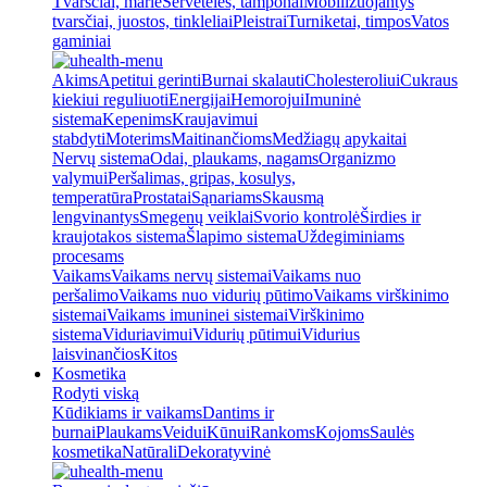
Tvarsčiai, marlė
Servetėlės, tamponai
Mobilizuojantys
tvarsčiai, juostos, tinkleliai
Pleistrai
Turniketai, timpos
Vatos
gaminiai
Akims
Apetitui gerinti
Burnai skalauti
Cholesteroliui
Cukraus
kiekiui reguliuoti
Energijai
Hemorojui
Imuninė
sistema
Kepenims
Kraujavimui
stabdyti
Moterims
Maitinančioms
Medžiagų apykaitai
Nervų sistema
Odai, plaukams, nagams
Organizmo
valymui
Peršalimas, gripas, kosulys,
temperatūra
Prostatai
Sąnariams
Skausmą
lengvinantys
Smegenų veiklai
Svorio kontrolė
Širdies ir
kraujotakos sistema
Šlapimo sistema
Uždegiminiams
procesams
Vaikams
Vaikams nervų sistemai
Vaikams nuo
peršalimo
Vaikams nuo vidurių pūtimo
Vaikams virškinimo
sistemai
Vaikams imuninei sistemai
Virškinimo
sistema
Viduriavimui
Vidurių pūtimui
Vidurius
laisvinančios
Kitos
Kosmetika
Rodyti viską
Kūdikiams ir vaikams
Dantims ir
burnai
Plaukams
Veidui
Kūnui
Rankoms
Kojoms
Saulės
kosmetika
Natūrali
Dekoratyvinė