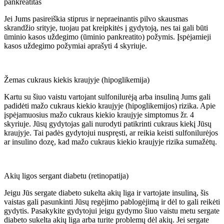
pankreatitas
Jei Jums pasireiškia stiprus ir nepraeinantis pilvo skausmas
skrandžio srityje, tuojau pat kreipkitės į gydytoją, nes tai gali būti
ūminio kasos uždegimo (ūminio pankreatito) požymis. Įspėjamieji
kasos uždegimo požymiai aprašyti 4 skyriuje.
Žemas cukraus kiekis kraujyje (hipoglikemija)
Kartu su šiuo vaistu vartojant sulfonilurėją arba insuliną Jums gali
padidėti mažo cukraus kiekio kraujyje (hipoglikemijos) rizika. Apie
įspėjamuosius mažo cukraus kiekio kraujyje simptomus žr. 4
skyriuje. Jūsų gydytojas gali nurodyti patikrinti cukraus kiekį Jūsų
kraujyje. Tai padės gydytojui nuspręsti, ar reikia keisti sulfonilurėjos
ar insulino dozę, kad mažo cukraus kiekio kraujyje rizika sumažėtų.
Akių ligos sergant diabetu (retinopatija)
Jeigu Jūs sergate diabeto sukelta akių liga ir vartojate insuliną, šis
vaistas gali pasunkinti Jūsų regėjimo pablogėjimą ir dėl to gali reikėti
gydytis. Pasakykite gydytojui jeigu gydymo šiuo vaistu metu sergate
diabeto sukelta akių liga arba turite problemų dėl akių. Jei sergate