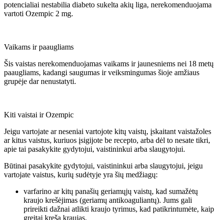
potencialiai nestabilia diabeto sukelta akių liga, nerekomenduojama
vartoti Ozempic 2 mg.
Vaikams ir paaugliams
Šis vaistas nerekomenduojamas vaikams ir jaunesniems nei 18 metų
paaugliams, kadangi saugumas ir veiksmingumas šioje amžiaus
grupėje dar nenustatyti.
Kiti vaistai ir Ozempic
Jeigu vartojate ar neseniai vartojote kitų vaistų, įskaitant vaistažoles
ar kitus vaistus, kuriuos įsigijote be recepto, arba dėl to nesate tikri,
apie tai pasakykite gydytojui, vaistininkui arba slaugytojui.
Būtinai pasakykite gydytojui, vaistininkui arba slaugytojui, jeigu
vartojate vaistus, kurių sudėtyje yra šių medžiagų:
varfarino ar kitų panašių geriamųjų vaistų, kad sumažėtų
kraujo krešėjimas (geriamų antikoaguliantų). Jums gali
prireikti dažnai atlikti kraujo tyrimus, kad patikrintumėte, kaip
greitai kreša kraujas.