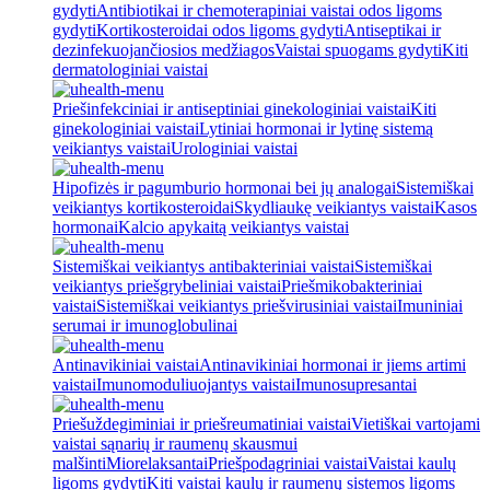
gydyti
Antibiotikai ir chemoterapiniai vaistai odos ligoms
gydyti
Kortikosteroidai odos ligoms gydyti
Antiseptikai ir
dezinfekuojančiosios medžiagos
Vaistai spuogams gydyti
Kiti
dermatologiniai vaistai
Priešinfekciniai ir antiseptiniai ginekologiniai vaistai
Kiti
ginekologiniai vaistai
Lytiniai hormonai ir lytinę sistemą
veikiantys vaistai
Urologiniai vaistai
Hipofizės ir pagumburio hormonai bei jų analogai
Sistemiškai
veikiantys kortikosteroidai
Skydliaukę veikiantys vaistai
Kasos
hormonai
Kalcio apykaitą veikiantys vaistai
Sistemiškai veikiantys antibakteriniai vaistai
Sistemiškai
veikiantys priešgrybeliniai vaistai
Priešmikobakteriniai
vaistai
Sistemiškai veikiantys priešvirusiniai vaistai
Imuniniai
serumai ir imunoglobulinai
Antinavikiniai vaistai
Antinavikiniai hormonai ir jiems artimi
vaistai
Imunomoduliuojantys vaistai
Imunosupresantai
Priešuždegiminiai ir priešreumatiniai vaistai
Vietiškai vartojami
vaistai sąnarių ir raumenų skausmui
malšinti
Miorelaksantai
Priešpodagriniai vaistai
Vaistai kaulų
ligoms gydyti
Kiti vaistai kaulų ir raumenų sistemos ligoms