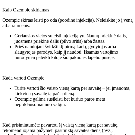
Kaip Ozempic skiriamas
Ozempic skirtas leisti po oda (poodinė injekcija). Neleiskite jo į veną
arba raumenis.
Geriausios vietos suleisti injekciją yra šlaunų priekinė dalis,
juosmens priekinė dalis (pilvo sritis) arba žastas.
Prieš naudojant švirkštiklį pirmą kartą, gydytojas arba
slaugytojas parodys, kaip jį naudoti. Išsamūs vartojimo
nurodymai pateikti kitoje šio pakuotės lapelio pusėje.
Kada vartoti Ozempic
Turite vartoti šio vaisto vieną kartą per savaitę – jei įmanoma,
kiekvieną savaitę tą pačią dieną.
Ozempic galima susileisti bet kuriuo paros metu
nepriklausomai nuo valgių.
Kad prisimintumėte pavartoti šį vaistą vieną kartą per savaitę,
rekomenduojama pažymėti pasirinktą savaitės dieną (pvz.,