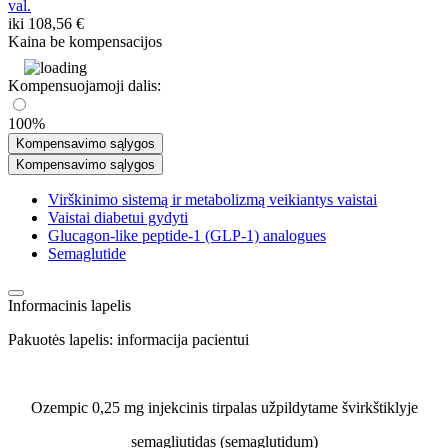
val.
iki
108,56 €
Kaina be kompensacijos
Kompensuojamoji dalis:
100%
Kompensavimo sąlygos
Kompensavimo sąlygos
Virškinimo sistemą ir metabolizmą veikiantys vaistai
Vaistai diabetui gydyti
Glucagon-like peptide-1 (GLP-1) analogues
Semaglutide
Informacinis lapelis
Pakuotės lapelis: informacija pacientui
Ozempic 0,25 mg injekcinis tirpalas užpildytame švirkštiklyje
semagliutidas (semaglutidum)