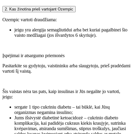
2. Kas žinotina prieš vartojant Ozempic
Ozempic vartoti draudžiama:
jeigu yra alergija semagliutidui arba bet kuriai pagalbinei šio
vaisto medžiagai (jos išvardytos 6 skyriuje).
Įspėjimai ir atsargumo priemonės
Pasitarkite su gydytoju, vaistininku arba slaugytoju, prieš pradėdami
vartoti šį vaistą.
Šis vaistas nėra tas pats, kaip insulinas ir Jūs negalite jo vartoti,
jeigu:
sergate 1 tipo cukriniu diabetu – tai būklė, kai Jūsų
organizmas negamina insulino;
Jums išsivystė diabetinė ketoacidozė – cukrinio diabeto
komplikacija, kai padidėja cukraus kiekis kraujyje, sutrinka
kvėpavimas, atsiranda sumišimas, stiprus troškulys, jaučiasi
saldus kvapas kvėpuojant arba atsiranda saldus ar metalo