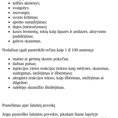
tulžies akmenys;
svaigulys;
nuovargis;
svorio kritimas;
apetito sumažėjimas;
dujos (meteorizmas);
kasos fermentų, tokių kaip lipazės ir amilazės, aktyvumo
padidėjimas;
galvos skausmas.
Nedažnas (gali pasireikšti rečiau kaip 1 iš 100 asmenų):
maisto ar gėrimų skonio pokyčiai;
dažnas pulsas;
injekcijos vietos reakcijos (tokios kaip mėlynės, skausmas,
sudirgimas, niežėjimas ir išbėrimas);
alerginės reakcijos tokios, kaip išbėrimas, niežėjimas ar
dilgėlinė;
sulėtėjęs skrandžio ištuštėjimas.
Pranešimas apie šalutinį poveikį
Jeigu pasireiškė šalutinis poveikis, įskaitant šiame lapelyje