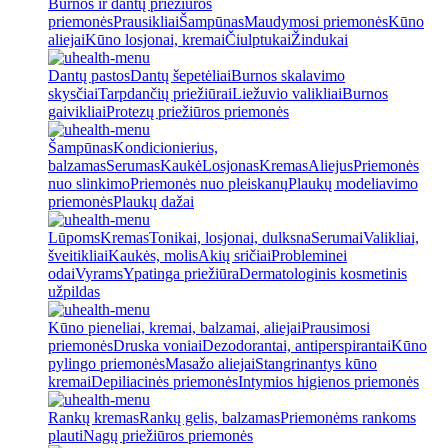
Burnos ir dantų priežiūros
priemonės
Prausikliai
Šampūnas
Maudymosi priemonės
Kūno
aliejai
Kūno losjonai, kremai
Čiulptukai
Žindukai
Dantų pastos
Dantų šepetėliai
Burnos skalavimo
skysčiai
Tarpdančių priežiūrai
Liežuvio valikliai
Burnos
gaivikliai
Protezų priežiūros priemonės
Šampūnas
Kondicionierius,
balzamas
Serumas
Kaukė
Losjonas
Kremas
Aliejus
Priemonės
nuo slinkimo
Priemonės nuo pleiskanų
Plaukų modeliavimo
priemonės
Plaukų dažai
Lūpoms
Kremas
Tonikai, losjonai, dulksna
Serumai
Valikliai,
šveitikliai
Kaukės, molis
Akių sričiai
Probleminei
odai
Vyrams
Ypatinga priežiūra
Dermatologinis kosmetinis
užpildas
Kūno pieneliai, kremai, balzamai, aliejai
Prausimosi
priemonės
Druska voniai
Dezodorantai, antiperspirantai
Kūno
pylingo priemonės
Masažo aliejai
Stangrinantys kūno
kremai
Depiliacinės priemonės
Intymios higienos priemonės
Rankų kremas
Rankų gelis, balzamas
Priemonėms rankoms
plauti
Nagų priežiūros priemonės