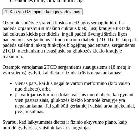
Pakuotės turinys ir kita informacija
1. Kas yra Ozempic ir kam jis vartojamas
Ozempic sudėtyje yra veikliosios medžiagos semagliutido. Jis
padeda organizmui sumažinti cukraus kiekį Jūsų kraujyje tik tada,
kai cukraus kiekis per didelis, ir gali padėti išvengti širdies ligos
pacientams, sergantiems 2 tipo cukriniu diabetu (2TCD). Jis taip pat
padeda sulėtinti inkstų funkcijos blogėjimą pacientams, sergantiems
2TCD, mechanizmu nesusijusiu su gliukozės kiekio kraujyje
mažinimu.
Ozempic vartojamas 2TCD sergantiems suaugusiems (18 metų ir
vyresniems) gydyti, kai dieta ir fizinis krūvis nepakankamas:
vienas pats, kai Jūs negalite vartoti metformino (kito vaisto
nuo diabeto), arba
jis vartojamas kartu su kitais vaistais nuo diabeto, kai gydant
vien pastaraisiais, gliukozės kiekio kontrolė kraujyje yra
nepakankama. Tai gali būti geriamieji vaistai arba injekciniai,
pvz., insulinas.
Svarbu, kad laikytumėtės dietos ir fizinio aktyvumo plano, kaip
nurodė gydytojas, vaistininkas ar slaugytojas.