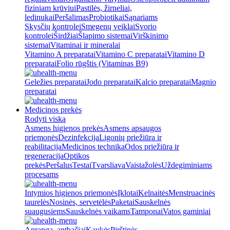
fiziniam krūviui
Pastilės, žirneliai,
ledinukai
Peršalimas
Probiotikai
Sąnariams
Skysčių kontrolei
Smegenų veiklai
Svorio
kontrolei
Širdžiai
Šlapimo sistemai
Virškinimo
sistemai
Vitaminai ir mineralai
Vitamino A preparatai
Vitamino C preparatai
Vitamino D
preparatai
Folio rūgštis (Vitaminas B9)
Geležies preparatai
Jodo preparatai
Kalcio preparatai
Magnio
preparatai
Medicinos prekės
Rodyti viską
Asmens higienos prekės
Asmens apsaugos
priemonės
Dezinfekcija
Ligonių priežiūra ir
reabilitacija
Medicinos technika
Odos priežiūra ir
regeneracija
Optikos
prekės
Peršalus
Testai
Tvarsliava
Vaistažolės
Uždegiminiams
procesams
Intymios higienos priemonės
Įklotai
Kelnaitės
Menstruacinės
taurelės
Nosinės, servetėlės
Paketai
Sauskelnės
suaugusiems
Sauskelnės vaikams
Tamponai
Vatos gaminiai
Apranga, antbačiai
Kaukės
Pirštinės,