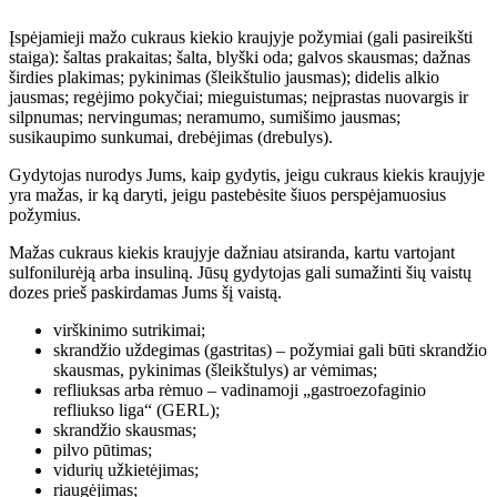
Įspėjamieji mažo cukraus kiekio kraujyje požymiai (gali pasireikšti
staiga): šaltas prakaitas; šalta, blyški oda; galvos skausmas; dažnas
širdies plakimas; pykinimas (šleikštulio jausmas); didelis alkio
jausmas; regėjimo pokyčiai; mieguistumas; neįprastas nuovargis ir
silpnumas; nervingumas; neramumo, sumišimo jausmas;
susikaupimo sunkumai, drebėjimas (drebulys).
Gydytojas nurodys Jums, kaip gydytis, jeigu cukraus kiekis kraujyje
yra mažas, ir ką daryti, jeigu pastebėsite šiuos perspėjamuosius
požymius.
Mažas cukraus kiekis kraujyje dažniau atsiranda, kartu vartojant
sulfonilurėją arba insuliną. Jūsų gydytojas gali sumažinti šių vaistų
dozes prieš paskirdamas Jums šį vaistą.
virškinimo sutrikimai;
skrandžio uždegimas (gastritas) – požymiai gali būti skrandžio
skausmas, pykinimas (šleikštulys) ar vėmimas;
refliuksas arba rėmuo – vadinamoji „gastroezofaginio
refliukso liga“ (GERL);
skrandžio skausmas;
pilvo pūtimas;
vidurių užkietėjimas;
riaugėjimas;