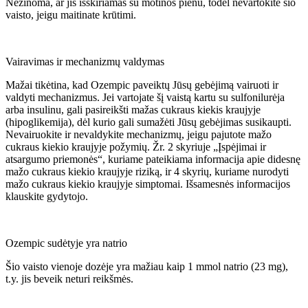
Nežinoma, ar jis išskiriamas su motinos pienu, todėl nevartokite šio
vaisto, jeigu maitinate krūtimi.
Vairavimas ir mechanizmų valdymas
Mažai tikėtina, kad Ozempic paveiktų Jūsų gebėjimą vairuoti ir
valdyti mechanizmus. Jei vartojate šį vaistą kartu su sulfonilurėja
arba insulinu, gali pasireikšti mažas cukraus kiekis kraujyje
(hipoglikemija), dėl kurio gali sumažėti Jūsų gebėjimas susikaupti.
Nevairuokite ir nevaldykite mechanizmų, jeigu pajutote mažo
cukraus kiekio kraujyje požymių. Žr. 2 skyriuje „Įspėjimai ir
atsargumo priemonės“, kuriame pateikiama informacija apie didesnę
mažo cukraus kiekio kraujyje riziką, ir 4 skyrių, kuriame nurodyti
mažo cukraus kiekio kraujyje simptomai. Išsamesnės informacijos
klauskite gydytojo.
Ozempic sudėtyje yra natrio
Šio vaisto vienoje dozėje yra mažiau kaip 1 mmol natrio (23 mg),
t.y. jis beveik neturi reikšmės.