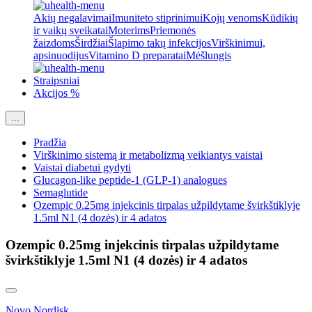
Akių negalavimai
Imuniteto stiprinimui
Kojų venoms
Kūdikių
ir vaikų sveikatai
Moterims
Priemonės
žaizdoms
Širdžiai
Šlapimo takų infekcijos
Virškinimui,
apsinuodijus
Vitamino D preparatai
Mėšlungis
Straipsniai
Akcijos %
...
Pradžia
Virškinimo sistemą ir metabolizmą veikiantys vaistai
Vaistai diabetui gydyti
Glucagon-like peptide-1 (GLP-1) analogues
Semaglutide
Ozempic 0.25mg injekcinis tirpalas užpildytame švirkštiklyje
1.5ml N1 (4 dozės) ir 4 adatos
Ozempic 0.25mg injekcinis tirpalas užpildytame
švirkštiklyje 1.5ml N1 (4 dozės) ir 4 adatos
Novo Nordisk