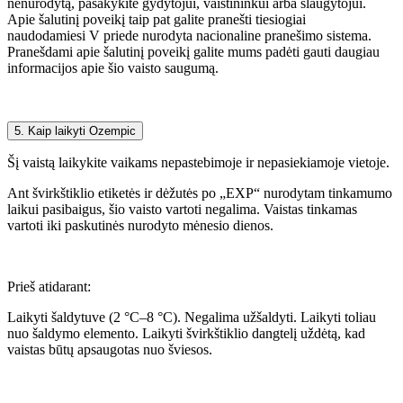
nenurodytą, pasakykite gydytojui, vaistininkui arba slaugytojui.
Apie šalutinį poveikį taip pat galite pranešti tiesiogiai
naudodamiesi V priede nurodyta nacionaline pranešimo sistema.
Pranešdami apie šalutinį poveikį galite mums padėti gauti daugiau
informacijos apie šio vaisto saugumą.
5. Kaip laikyti Ozempic
Šį vaistą laikykite vaikams nepastebimoje ir nepasiekiamoje vietoje.
Ant švirkštiklio etiketės ir dėžutės po „EXP“ nurodytam tinkamumo
laikui pasibaigus, šio vaisto vartoti negalima. Vaistas tinkamas
vartoti iki paskutinės nurodyto mėnesio dienos.
Prieš atidarant:
Laikyti šaldytuve (2 °C–8 °C). Negalima užšaldyti. Laikyti toliau
nuo šaldymo elemento. Laikyti švirkštiklio dangtelį uždėtą, kad
vaistas būtų apsaugotas nuo šviesos.