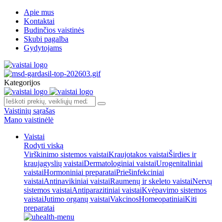
Apie mus
Kontaktai
Budinčios vaistinės
Skubi pagalba
Gydytojams
Kategorijos
Vaistinių sąrašas
Mano vaistinėlė
Vaistai
Rodyti viską
Virškinimo sistemos vaistai
Kraujotakos vaistai
Širdies ir
kraujagyslių vaistai
Dermatologiniai vaistai
Urogenitaliniai
vaistai
Hormoniniai preparatai
Priešinfekciniai
vaistai
Antinavikiniai vaistai
Raumenų ir skeleto vaistai
Nervų
sistemos vaistai
Antiparazitiniai vaistai
Kvėpavimo sistemos
vaistai
Jutimo organų vaistai
Vakcinos
Homeopatiniai
Kiti
preparatai