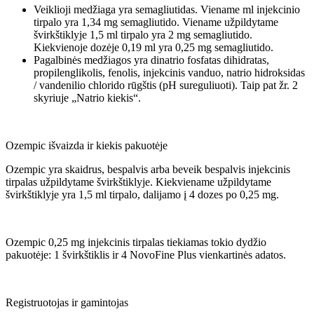
Veiklioji medžiaga yra semagliutidas. Viename ml injekcinio
tirpalo yra 1,34 mg semagliutido. Viename užpildytame
švirkštiklyje 1,5 ml tirpalo yra 2 mg semagliutido.
Kiekvienoje dozėje 0,19 ml yra 0,25 mg semagliutido.
Pagalbinės medžiagos yra dinatrio fosfatas dihidratas,
propilenglikolis, fenolis, injekcinis vanduo, natrio hidroksidas
/ vandenilio chlorido rūgštis (pH sureguliuoti). Taip pat žr. 2
skyriuje „Natrio kiekis“.
Ozempic išvaizda ir kiekis pakuotėje
Ozempic yra skaidrus, bespalvis arba beveik bespalvis injekcinis
tirpalas užpildytame švirkštiklyje. Kiekviename užpildytame
švirkštiklyje yra 1,5 ml tirpalo, dalijamo į 4 dozes po 0,25 mg.
Ozempic 0,25 mg injekcinis tirpalas tiekiamas tokio dydžio
pakuotėje: 1 švirkštiklis ir 4 NovoFine Plus vienkartinės adatos.
Registruotojas ir gamintojas