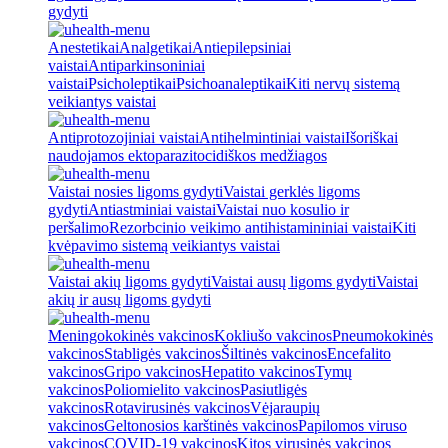
gydyti
Anestetikai
Analgetikai
Antiepilepsiniai
vaistai
Antiparkinsoniniai
vaistai
Psicholeptikai
Psichoanaleptikai
Kiti nervų sistemą
veikiantys vaistai
Antiprotozojiniai vaistai
Antihelmintiniai vaistai
Išoriškai
naudojamos ektoparazitocidiškos medžiagos
Vaistai nosies ligoms gydyti
Vaistai gerklės ligoms
gydyti
Antiastminiai vaistai
Vaistai nuo kosulio ir
peršalimo
Rezorbcinio veikimo antihistamininiai vaistai
Kiti
kvėpavimo sistemą veikiantys vaistai
Vaistai akių ligoms gydyti
Vaistai ausų ligoms gydyti
Vaistai
akių ir ausų ligoms gydyti
Meningokokinės vakcinos
Kokliušo vakcinos
Pneumokokinės
vakcinos
Stabligės vakcinos
Šiltinės vakcinos
Encefalito
vakcinos
Gripo vakcinos
Hepatito vakcinos
Tymų
vakcinos
Poliomielito vakcinos
Pasiutligės
vakcinos
Rotavirusinės vakcinos
Vėjaraupių
vakcinos
Geltonosios karštinės vakcinos
Papilomos viruso
vakcinos
COVID-19 vakcinos
Kitos virusinės vakcinos