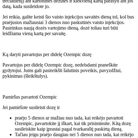
trečiadienį) ant kartoninės dėžutės ir kiekvieną kartą parašyti ant jos
datą, kada susileidote jo.
Jei reikia, galite keisti šio vaisto injekcijos savaitės dieną tol, kol bus
praėjusios mažiausiai 3 dienos nuo paskutinės vaisto injekcijos.
Pasirinkus naują dozės vartojimo dieną, dozė toliau turi būti
leidžiama vieną kartą per savaitę.
Ką daryti pavartojus per didelę Ozempic dozę
Pavartojus per didelę Ozempic dozę, nedelsdami praneškite
gydytojui. Jums gali pasireikšti šalutinis poveikis, pavyzdžiui,
pykinimas (šleikštulys).
Pamiršus pavartoti Ozempic
Jei pamiršote susileisti dozę ir
praėjo 5 dienos ar mažiau nuo tada, kai reikėjo pavartoti
Ozempic, pavartokite jį iškart, kai tik prisiminsite. Kitą dozę
susileiskite kaip įprastai pagal tvarkaraštį paskirtą dieną.
Tačiau jeigu praėjo daugiau nei 5 dienos nuo tada, kai reikėjo