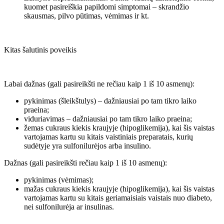
kuomet pasireiškia papildomi simptomai – skrandžio
skausmas, pilvo pūtimas, vėmimas ir kt.
Kitas šalutinis poveikis
Labai dažnas (gali pasireikšti ne rečiau kaip 1 iš 10 asmenų):
pykinimas (šleikštulys) – dažniausiai po tam tikro laiko
praeina;
viduriavimas – dažniausiai po tam tikro laiko praeina;
žemas cukraus kiekis kraujyje (hipoglikemija), kai šis vaistas
vartojamas kartu su kitais vaistiniais preparatais, kurių
sudėtyje yra sulfonilurėjos arba insulino.
Dažnas (gali pasireikšti rečiau kaip 1 iš 10 asmenų):
pykinimas (vėmimas);
mažas cukraus kiekis kraujyje (hipoglikemija), kai šis vaistas
vartojamas kartu su kitais geriamaisiais vaistais nuo diabeto,
nei sulfonilurėja ar insulinas.