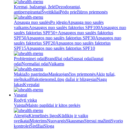
Kremai, balzamai, želė
Dezodorantai,
antiperspirantai
Šveitikliai
Pėdų priežiūros priemonės
Apsauga nuo saulės
Po įdegio
Apsauga nuo saulės
vaikams
Apsaugos nuo saulės faktorius SPF100
Apsaugos nuo
saulės faktorius SPF50+
Apsaugos nuo saulės faktorius
SPF50
Apsaugos nuo saulės faktorius SPF30
Apsaugos nuo
saulės faktorius SPF20
Apsaugos nuo saulės faktorius
SPF15
Apsaugos nuo saulės faktorius SPF10
Probleminei odai
Brandžiai odai
Sausai odai
Jaunai
odai
Normaliai odai
Vaikams
Makiažo pagrindas
Maskuojančios priemonės
Akių tušai,
pieštukai
Blakstienoms
Lūpų dažai ir blizgesiai
Nagų
lakas
Kvepalai
Vasarai
Rodyti viską
Vaistai
Maisto papildai ir kitos prekės
Alergija
Kirmėlinės ligos
Kūdikių ir vaikų
sveikatai
Moterims
Nuovargis
Skausmas
Stresui mažinti
Svorio
kontrolei
Širdžiai
Sloga