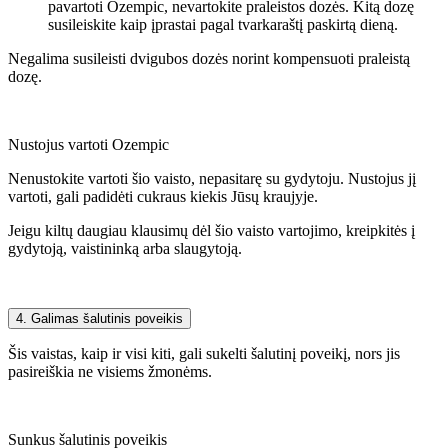
pavartoti Ozempic, nevartokite praleistos dozės. Kitą dozę
susileiskite kaip įprastai pagal tvarkaraštį paskirtą dieną.
Negalima susileisti dvigubos dozės norint kompensuoti praleistą
dozę.
Nustojus vartoti Ozempic
Nenustokite vartoti šio vaisto, nepasitarę su gydytoju. Nustojus jį
vartoti, gali padidėti cukraus kiekis Jūsų kraujyje.
Jeigu kiltų daugiau klausimų dėl šio vaisto vartojimo, kreipkitės į
gydytoją, vaistininką arba slaugytoją.
4. Galimas šalutinis poveikis
Šis vaistas, kaip ir visi kiti, gali sukelti šalutinį poveikį, nors jis
pasireiškia ne visiems žmonėms.
Sunkus šalutinis poveikis