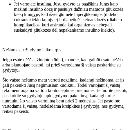
Jei vartojate insuliną, Jūsų gydytojas paaiškins Jums kaip
mažinti insulino dozę ir pasiūlys dažniau matuotis gliukozės
kiekį kraujyje, kad išvengtumėte hiperglikemijos (didelio
cukraus kiekio kraujyje) ir diabetinės ketoacidozės (diabeto
komplikacijos, kuri atsiranda kai organizmas nebegali
suskaidyti gliukozės dėl nepakankamo insulino kiekio).
Nėštumas ir žindymo laikotarpis
Jeigu esate nėščia, žindote kūdikį, manote, kad galbūt esate nėščia
arba planuojate pastoti, tai prieš vartodama šį vaistą pasitarkite su
gydytoju.
Šio vaisto nėštumo metu vartoti negalima, kadangi nežinoma, ar jis
gali pakenkti Jūsų negimusiam kūdikiui. Todėl vartojant šį vaistą
rekomenduojama vartoti kontraceptines priemones. Jei norite pastoti,
pasitarkite su gydytoju apie gydymo pakeitimą, kadangi turite
nutraukti šio vaisto vartojimą bent prieš 2 mėnesius. Jei pastojote
vartodama šį vaistą, nedelsdama kreipkitės į gydytoją, nes gydymą
reikės pakeisti.