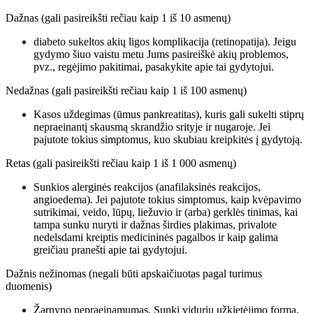
Dažnas (gali pasireikšti rečiau kaip 1 iš 10 asmenų)
diabeto sukeltos akių ligos komplikacija (retinopatija). Jeigu
gydymo šiuo vaistu metu Jums pasireiškė akių problemos,
pvz., regėjimo pakitimai, pasakykite apie tai gydytojui.
Nedažnas (gali pasireikšti rečiau kaip 1 iš 100 asmenų)
Kasos uždegimas (ūmus pankreatitas), kuris gali sukelti stiprų
nepraeinantį skausmą skrandžio srityje ir nugaroje. Jei
pajutote tokius simptomus, kuo skubiau kreipkitės į gydytoją.
Retas (gali pasireikšti rečiau kaip 1 iš 1 000 asmenų)
Sunkios alerginės reakcijos (anafilaksinės reakcijos,
angioedema). Jei pajutote tokius simptomus, kaip kvėpavimo
sutrikimai, veido, lūpų, liežuvio ir (arba) gerklės tinimas, kai
tampa sunku nuryti ir dažnas širdies plakimas, privalote
nedelsdami kreiptis medicininės pagalbos ir kaip galima
greičiau pranešti apie tai gydytojui.
Dažnis nežinomas (negali būti apskaičiuotas pagal turimus
duomenis)
Žarnyno nepraeinamumas. Sunki vidurių užkietėjimo forma,