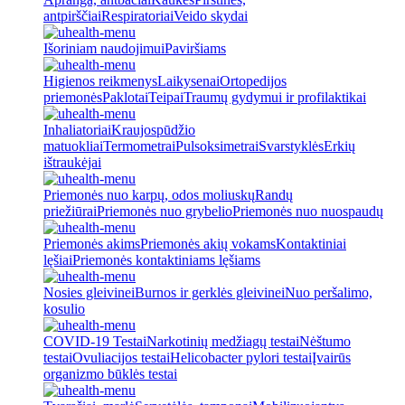
antpirščiai
Respiratoriai
Veido skydai
Išoriniam naudojimui
Paviršiams
Higienos reikmenys
Laikysenai
Ortopedijos
priemonės
Paklotai
Teipai
Traumų gydymui ir profilaktikai
Inhaliatoriai
Kraujospūdžio
matuokliai
Termometrai
Pulsoksimetrai
Svarstyklės
Erkių
ištraukėjai
Priemonės nuo karpų, odos moliuskų
Randų
priežiūrai
Priemonės nuo grybelio
Priemonės nuo nuospaudų
Priemonės akims
Priemonės akių vokams
Kontaktiniai
lęšiai
Priemonės kontaktiniams lęšiams
Nosies gleivinei
Burnos ir gerklės gleivinei
Nuo peršalimo,
kosulio
COVID-19 Testai
Narkotinių medžiagų testai
Nėštumo
testai
Ovuliacijos testai
Helicobacter pylori testai
Įvairūs
organizmo būklės testai