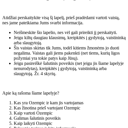
Atidžiai perskaitykite visą šį lapelį, prieš pradėdami vartoti vaistą,
nes jame pateikiama Jums svarbi informacija.
Neišmeskite šio lapelio, nes vėl gali prireikti jį perskaityti.
Jeigu kiltų daugiau klausimų, kreipkitės į gydytoją, vaistininką
arba slaugytoją.
Šis vaistas skirtas tik Jums, todėl kitiems žmonėms jo duoti
negalima. Vaistas gali jiems pakenkti (net tiems, kurių ligos
požymiai yra tokie patys kaip Jūsų).
Jeigu pasireiškė šalutinis poveikis (net jeigu jis šiame lapelyje
nenurodytas), kreipkitės į gydytoją, vaistininką arba
slaugytoją. Žr. 4 skyrių.
Apie ką rašoma šiame lapelyje?
Kas yra Ozempic ir kam jis vartojamas
Kas žinotina prieš vartojant Ozempic
Kaip vartoti Ozempic
Galimas šalutinis poveikis
Kaip laikyti Ozempic