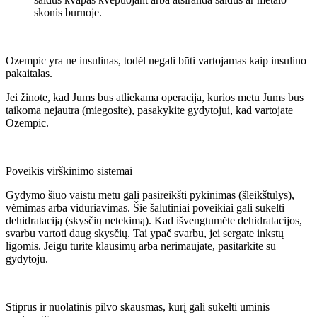
skonis burnoje.
Ozempic yra ne insulinas, todėl negali būti vartojamas kaip insulino
pakaitalas.
Jei žinote, kad Jums bus atliekama operacija, kurios metu Jums bus
taikoma nejautra (miegosite), pasakykite gydytojui, kad vartojate
Ozempic.
Poveikis virškinimo sistemai
Gydymo šiuo vaistu metu gali pasireikšti pykinimas (šleikštulys),
vėmimas arba viduriavimas. Šie šalutiniai poveikiai gali sukelti
dehidrataciją (skysčių netekimą). Kad išvengtumėte dehidratacijos,
svarbu vartoti daug skysčių. Tai ypač svarbu, jei sergate inkstų
ligomis. Jeigu turite klausimų arba nerimaujate, pasitarkite su
gydytoju.
Stiprus ir nuolatinis pilvo skausmas, kurį gali sukelti ūminis