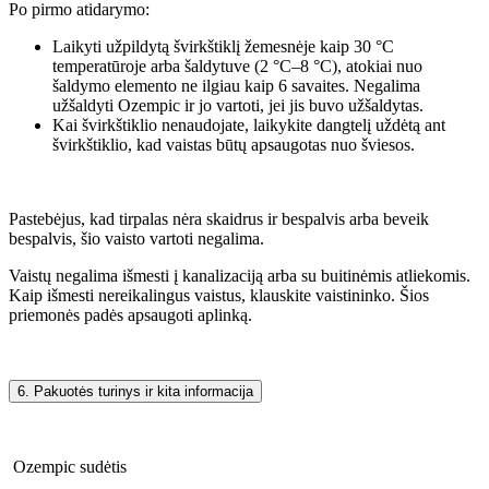
Po pirmo atidarymo:
Laikyti užpildytą švirkštiklį žemesnėje kaip 30 °C
temperatūroje arba šaldytuve (2 °C–8 °C), atokiai nuo
šaldymo elemento ne ilgiau kaip 6 savaites. Negalima
užšaldyti Ozempic ir jo vartoti, jei jis buvo užšaldytas.
Kai švirkštiklio nenaudojate, laikykite dangtelį uždėtą ant
švirkštiklio, kad vaistas būtų apsaugotas nuo šviesos.
Pastebėjus, kad tirpalas nėra skaidrus ir bespalvis arba beveik
bespalvis, šio vaisto vartoti negalima.
Vaistų negalima išmesti į kanalizaciją arba su buitinėmis atliekomis.
Kaip išmesti nereikalingus vaistus, klauskite vaistininko. Šios
priemonės padės apsaugoti aplinką.
6. Pakuotės turinys ir kita informacija
Ozempic sudėtis