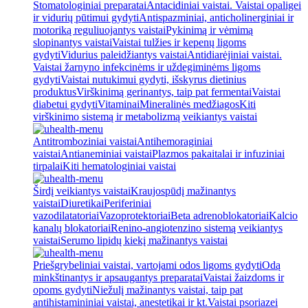
Stomatologiniai preparatai
Antacidiniai vaistai. Vaistai opaligei
ir vidurių pūtimui gydyti
Antispazminiai, anticholinerginiai ir
motoriką reguliuojantys vaistai
Pykinimą ir vėmimą
slopinantys vaistai
Vaistai tulžies ir kepenų ligoms
gydyti
Vidurius paleidžiantys vaistai
Antidiarėjiniai vaistai.
Vaistai žarnyno infekcinėms ir uždegiminėms ligoms
gydyti
Vaistai nutukimui gydyti, išskyrus dietinius
produktus
Virškinimą gerinantys, taip pat fermentai
Vaistai
diabetui gydyti
Vitaminai
Mineralinės medžiagos
Kiti
virškinimo sistemą ir metabolizmą veikiantys vaistai
Antitromboziniai vaistai
Antihemoraginiai
vaistai
Antianeminiai vaistai
Plazmos pakaitalai ir infuziniai
tirpalai
Kiti hematologiniai vaistai
Širdį veikiantys vaistai
Kraujospūdį mažinantys
vaistai
Diuretikai
Periferiniai
vazodilatatoriai
Vazoprotektoriai
Beta adrenoblokatoriai
Kalcio
kanalų blokatoriai
Renino-angiotenzino sistemą veikiantys
vaistai
Serumo lipidų kiekį mažinantys vaistai
Priešgrybeliniai vaistai, vartojami odos ligoms gydyti
Odą
minkštinantys ir apsaugantys preparatai
Vaistai žaizdoms ir
opoms gydyti
Niežulį mažinantys vaistai, taip pat
antihistamininiai vaistai, anestetikai ir kt.
Vaistai psoriazei