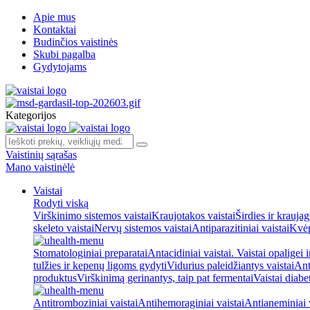
Apie mus
Kontaktai
Budinčios vaistinės
Skubi pagalba
Gydytojams
Kategorijos
Vaistinių sąrašas
Mano vaistinėlė
Vaistai
Rodyti viską
Virškinimo sistemos vaistai
Kraujotakos vaistai
Širdies ir kraujag
skeleto vaistai
Nervų sistemos vaistai
Antiparazitiniai vaistai
Kvėp
Stomatologiniai preparatai
Antacidiniai vaistai. Vaistai opaligei 
tulžies ir kepenų ligoms gydyti
Vidurius paleidžiantys vaistai
Ant
produktus
Virškinimą gerinantys, taip pat fermentai
Vaistai diabe
Antitromboziniai vaistai
Antihemoraginiai vaistai
Antianeminiai v