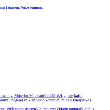
ams
Tamponai
Vatos gaminiai
 stabdyti
Moterims
Maitinančioms
Medžiagų apykaitai
antys
Smegenų veiklai
Svorio kontrolė
Širdies ir kraujotakos
emai
Virškinimo sistema
Viduriavimui
Vidurių pūtimui
Vidurius