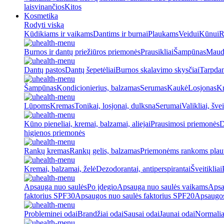
laisvinančios
Kitos
Kosmetika
Rodyti viską
Kūdikiams ir vaikams
Dantims ir burnai
Plaukams
Veidui
Kūnui
R
Burnos ir dantų priežiūros priemonės
Prausikliai
Šampūnas
Maud
Dantų pastos
Dantų šepetėliai
Burnos skalavimo skysčiai
Tarpdan
Šampūnas
Kondicionierius, balzamas
Serumas
Kaukė
Losjonas
K
Lūpoms
Kremas
Tonikai, losjonai, dulksna
Serumai
Valikliai, švei
Kūno pieneliai, kremai, balzamai, aliejai
Prausimosi priemonės
D
higienos priemonės
Rankų kremas
Rankų gelis, balzamas
Priemonėms rankoms plaut
Kremai, balzamai, želė
Dezodorantai, antiperspirantai
Šveitikliai
Apsauga nuo saulės
Po įdegio
Apsauga nuo saulės vaikams
Apsa
faktorius SPF30
Apsaugos nuo saulės faktorius SPF20
Apsaugos
Probleminei odai
Brandžiai odai
Sausai odai
Jaunai odai
Normalia