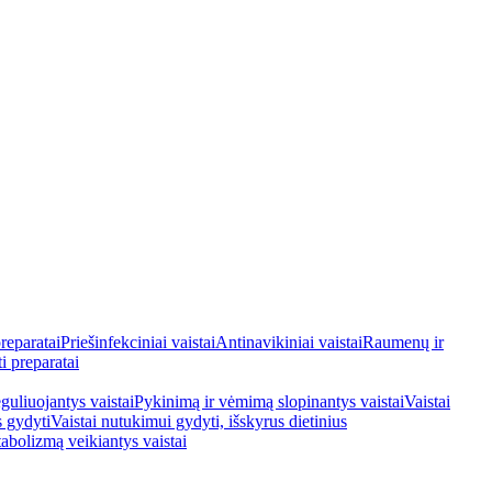
reparatai
Priešinfekciniai vaistai
Antinavikiniai vaistai
Raumenų ir
i preparatai
guliuojantys vaistai
Pykinimą ir vėmimą slopinantys vaistai
Vaistai
s gydyti
Vaistai nutukimui gydyti, išskyrus dietinius
tabolizmą veikiantys vaistai