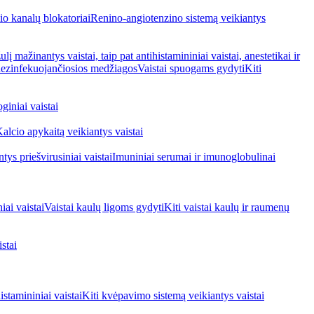
io kanalų blokatoriai
Renino-angiotenzino sistemą veikiantys
ulį mažinantys vaistai, taip pat antihistamininiai vaistai, anestetikai ir
 dezinfekuojančiosios medžiagos
Vaistai spuogams gydyti
Kiti
giniai vaistai
alcio apykaitą veikiantys vaistai
tys priešvirusiniai vaistai
Imuniniai serumai ir imunoglobulinai
iai vaistai
Vaistai kaulų ligoms gydyti
Kiti vaistai kaulų ir raumenų
stai
stamininiai vaistai
Kiti kvėpavimo sistemą veikiantys vaistai