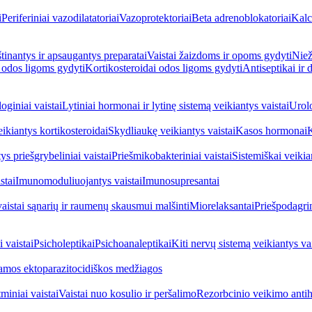
i
Periferiniai vazodilatatoriai
Vazoprotektoriai
Beta adrenoblokatoriai
Kalc
inantys ir apsaugantys preparatai
Vaistai žaizdoms ir opoms gydyti
Niež
i odos ligoms gydyti
Kortikosteroidai odos ligoms gydyti
Antiseptikai ir
oginiai vaistai
Lytiniai hormonai ir lytinę sistemą veikiantys vaistai
Urolo
eikiantys kortikosteroidai
Skydliaukę veikiantys vaistai
Kasos hormonai
K
ys priešgrybeliniai vaistai
Priešmikobakteriniai vaistai
Sistemiškai veikian
stai
Imunomoduliuojantys vaistai
Imunosupresantai
vaistai sąnarių ir raumenų skausmui malšinti
Miorelaksantai
Priešpodagrin
 vaistai
Psicholeptikai
Psichoanaleptikai
Kiti nervų sistemą veikiantys vai
jamos ektoparazitocidiškos medžiagos
miniai vaistai
Vaistai nuo kosulio ir peršalimo
Rezorbcinio veikimo antihi