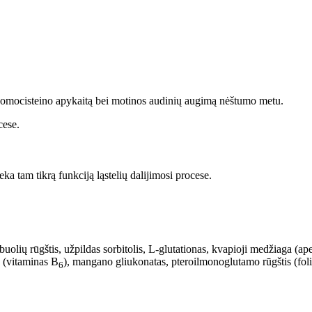
 homocisteino apykaitą bei motinos audinių augimą nėštumo metu.
cese.
ka tam tikrą funkciją ląstelių dalijimosi procese.
olių rūgštis, užpildas sorbitolis, L-glutationas, kvapioji medžiaga (apel
s (vitaminas B
), mangano gliukonatas, pteroilmonoglutamo rūgštis (fol
6