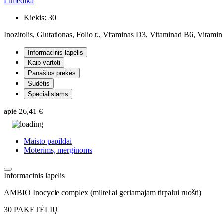
Limedika
Kiekis:
30
Inozitolis, Glutationas, Folio r., Vitaminas D3, Vitaminad B6, Vitam
Informacinis lapelis
Kaip vartoti
Panašios prekės
Sudėtis
Specialistams
apie
26,41 €
Maisto papildai
Moterims, merginoms
Informacinis lapelis
AMBIO Inocycle complex (milteliai geriamajam tirpalui ruošti)
30 PAKETĖLIŲ