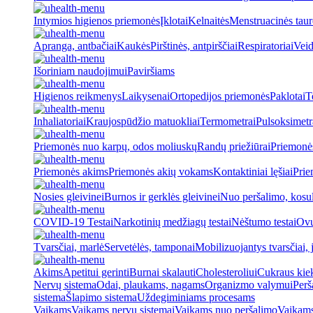
Intymios higienos priemonės
Įklotai
Kelnaitės
Menstruacinės taur
Apranga, antbačiai
Kaukės
Pirštinės, antpirščiai
Respiratoriai
Veid
Išoriniam naudojimui
Paviršiams
Higienos reikmenys
Laikysenai
Ortopedijos priemonės
Paklotai
T
Inhaliatoriai
Kraujospūdžio matuokliai
Termometrai
Pulsoksimetr
Priemonės nuo karpų, odos moliuskų
Randų priežiūrai
Priemonė
Priemonės akims
Priemonės akių vokams
Kontaktiniai lęšiai
Prie
Nosies gleivinei
Burnos ir gerklės gleivinei
Nuo peršalimo, kosu
COVID-19 Testai
Narkotinių medžiagų testai
Nėštumo testai
Ovul
Tvarsčiai, marlė
Servetėlės, tamponai
Mobilizuojantys tvarsčiai, j
Akims
Apetitui gerinti
Burnai skalauti
Cholesteroliui
Cukraus kiek
Nervų sistema
Odai, plaukams, nagams
Organizmo valymui
Perš
sistema
Šlapimo sistema
Uždegiminiams procesams
Vaikams
Vaikams nervų sistemai
Vaikams nuo peršalimo
Vaikams