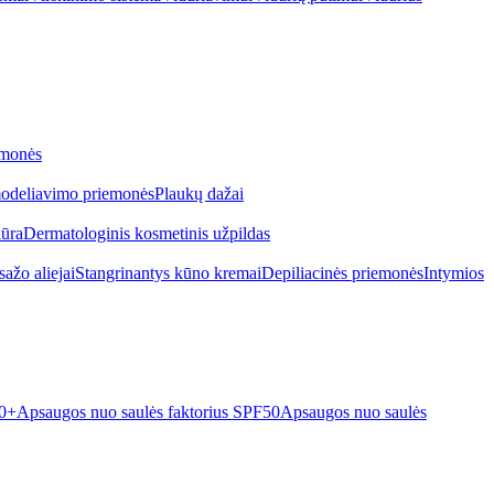
emonės
odeliavimo priemonės
Plaukų dažai
iūra
Dermatologinis kosmetinis užpildas
ažo aliejai
Stangrinantys kūno kremai
Depiliacinės priemonės
Intymios
50+
Apsaugos nuo saulės faktorius SPF50
Apsaugos nuo saulės