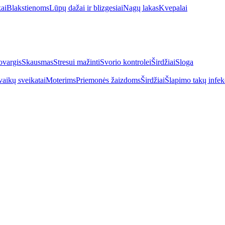
kai
Blakstienoms
Lūpų dažai ir blizgesiai
Nagų lakas
Kvepalai
vargis
Skausmas
Stresui mažinti
Svorio kontrolei
Širdžiai
Sloga
vaikų sveikatai
Moterims
Priemonės žaizdoms
Širdžiai
Šlapimo takų infek