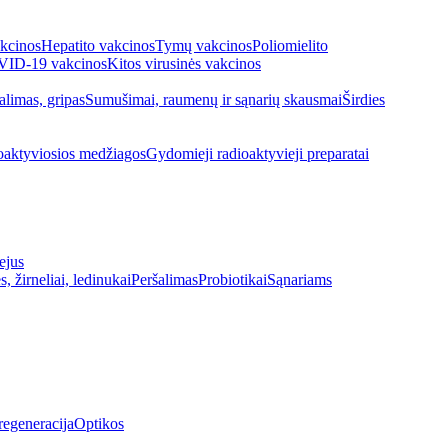
kcinos
Hepatito vakcinos
Tymų vakcinos
Poliomielito
ID-19 vakcinos
Kitos virusinės vakcinos
alimas, gripas
Sumušimai, raumenų ir sąnarių skausmai
Širdies
oaktyviosios medžiagos
Gydomieji radioaktyvieji preparatai
ejus
s, žirneliai, ledinukai
Peršalimas
Probiotikai
Sąnariams
regeneracija
Optikos