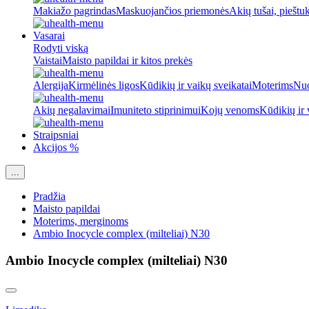
Makiažo pagrindas
Maskuojančios priemonės
Akių tušai, pieštu
Vasarai
Rodyti viską
Vaistai
Maisto papildai ir kitos prekės
Alergija
Kirmėlinės ligos
Kūdikių ir vaikų sveikatai
Moterims
Nuo
Akių negalavimai
Imuniteto stiprinimui
Kojų venoms
Kūdikių ir 
Straipsniai
Akcijos %
...
Pradžia
Maisto papildai
Moterims, merginoms
Ambio Inocycle complex (milteliai) N30
Ambio Inocycle complex (milteliai) N30