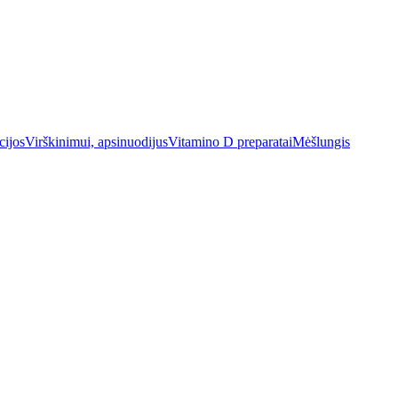
cijos
Virškinimui, apsinuodijus
Vitamino D preparatai
Mėšlungis