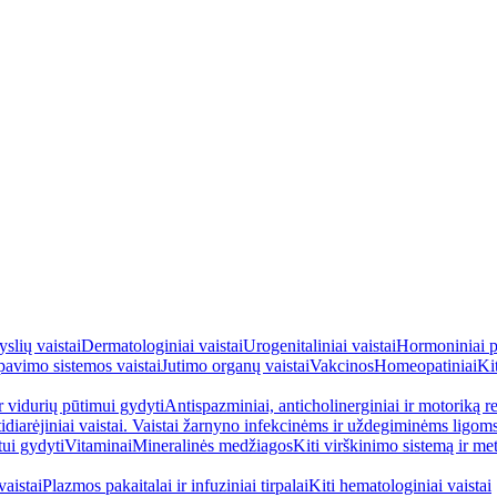
yslių vaistai
Dermatologiniai vaistai
Urogenitaliniai vaistai
Hormoniniai p
avimo sistemos vaistai
Jutimo organų vaistai
Vakcinos
Homeopatiniai
Kit
ir vidurių pūtimui gydyti
Antispazminiai, anticholinerginiai ir motoriką re
idiarėjiniai vaistai. Vaistai žarnyno infekcinėms ir uždegiminėms ligom
tui gydyti
Vitaminai
Mineralinės medžiagos
Kiti virškinimo sistemą ir me
aistai
Plazmos pakaitalai ir infuziniai tirpalai
Kiti hematologiniai vaistai