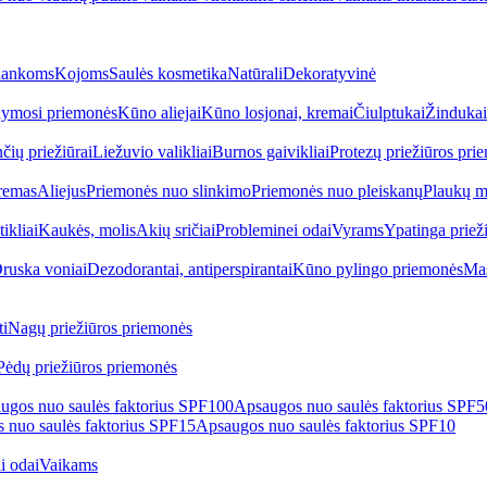
ankoms
Kojoms
Saulės kosmetika
Natūrali
Dekoratyvinė
ymosi priemonės
Kūno aliejai
Kūno losjonai, kremai
Čiulptukai
Žindukai
čių priežiūrai
Liežuvio valikliai
Burnos gaivikliai
Protezų priežiūros pri
remas
Aliejus
Priemonės nuo slinkimo
Priemonės nuo pleiskanų
Plaukų m
tikliai
Kaukės, molis
Akių sričiai
Probleminei odai
Vyrams
Ypatinga priež
ruska voniai
Dezodorantai, antiperspirantai
Kūno pylingo priemonės
Mas
i
Nagų priežiūros priemonės
Pėdų priežiūros priemonės
ugos nuo saulės faktorius SPF100
Apsaugos nuo saulės faktorius SPF
 nuo saulės faktorius SPF15
Apsaugos nuo saulės faktorius SPF10
i odai
Vaikams