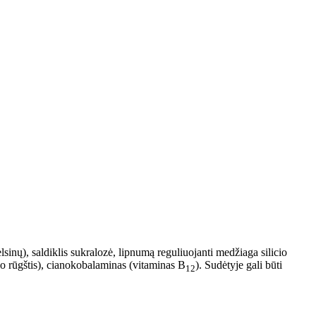
sinų), saldiklis sukralozė, lipnumą reguliuojanti medžiaga silicio
io rūgštis), cianokobalaminas (vitaminas B
). Sudėtyje gali būti
12