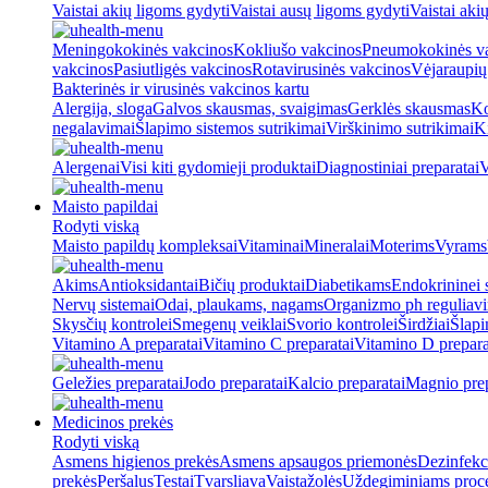
Vaistai akių ligoms gydyti
Vaistai ausų ligoms gydyti
Vaistai aki
Meningokokinės vakcinos
Kokliušo vakcinos
Pneumokokinės v
vakcinos
Pasiutligės vakcinos
Rotavirusinės vakcinos
Vėjaraupių
Bakterinės ir virusinės vakcinos kartu
Alergija, sloga
Galvos skausmas, svaigimas
Gerklės skausmas
Ko
negalavimai
Šlapimo sistemos sutrikimai
Virškinimo sutrikimai
Ki
Alergenai
Visi kiti gydomieji produktai
Diagnostiniai preparatai
V
Maisto papildai
Rodyti viską
Maisto papildų kompleksai
Vitaminai
Mineralai
Moterims
Vyrams
Akims
Antioksidantai
Bičių produktai
Diabetikams
Endokrininei 
Nervų sistemai
Odai, plaukams, nagams
Organizmo ph reguliav
Skysčių kontrolei
Smegenų veiklai
Svorio kontrolei
Širdžiai
Šlapi
Vitamino A preparatai
Vitamino C preparatai
Vitamino D prepara
Geležies preparatai
Jodo preparatai
Kalcio preparatai
Magnio prep
Medicinos prekės
Rodyti viską
Asmens higienos prekės
Asmens apsaugos priemonės
Dezinfekc
prekės
Peršalus
Testai
Tvarsliava
Vaistažolės
Uždegiminiams proc