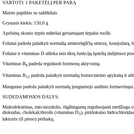
VARTOTI: 1 PAKETĖLĮ PER PARĄ
Maisto papildas su saldikliais
Grynasis kiekis: 150,0 g
Apelsinų skonio tirpūs milteliai geriamajam tirpalui ruošti.
Foliatai padeda palaikyti normalią aminorūgščių sintezę, kraujodarą,
Foliatai ir vitaminas D atlieka tam tikrą funkciją ląstelių dalijimosi pro
Vitaminas B
padeda reguliuoti hormonų aktyvumą.
6
Vitaminas B
padeda palaikyti normalią homocisteino apykaitą ir atlie
12
Manganas padeda palaikyti normalų jungiamojo audinio formavimąsi.
SUDEDAMOSIOS DALYS:
Maltodekstrinas, mio-inozitolis, rūgštingumą reguliuojanti medžiaga obu
dioksidas, cholekalciferolis (vitaminas D
), piridoksino hidrochlorida
3
laktozės (iš pieno) pėdsakų.