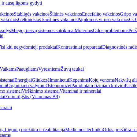
ų ir ausų ligoms gydyti
akcinos
Stabligės vakcinos
Šiltinės vakcinos
Encefalito vakcinos
Gripo va
 vakcinos
Geltonosios karštinės vakcinos
Papilomos viruso vakcinos
COV
sulys
Miego, nervų sistemos sutrikimai
Moterims
Odos problemoms
Perš
ti
isi kiti negydomieji produktai
Kontrastiniai preparatai
Diagnostinės radi
Vaikams
Paaugliams
Vyresniems
Žuvų taukai
sistemai
Energijai
Gliukozė
Imunitetui
Kepenims
Kojų venoms
Nakvišų ali
imui
Organizmo valymui
Osteoporozei
Padidintam fiziniam krūviui
Pastilė
mo sistemai
Virškinimo sistemai
Vitaminai ir mineralai
tai
Folio rūgštis (Vitaminas B9)
aratai
ija
Ligonių priežiūra ir reabilitacija
Medicinos technika
Odos priežiūra ir 
esams