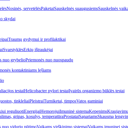
elės
Nosinės, servetėlės
Paketai
Sauskelnės suaugusiems
Sauskelnės vaik
o skydai
eipai
Traumų gydymui ir profilaktikai
ai
Svarstyklės
Erkių ištraukėjai
s nuo grybelio
Priemonės nuo nuospaudų
monės kontaktiniams lęšiams
lio
iacijos testai
Helicobacter pylori testai
Įvairūs organizmo būklės testai
uostos, tinkleliai
Pleistrai
Turniketai, timpos
Vatos gaminiai
iui reguliuoti
Energijai
Hemorojui
Imuninė sistema
Kepenims
Kraujavimui
alimas, gripas, kosulys, temperatūra
Prostatai
Sąnariams
Skausmą lengvin
 nuo vidurių pūtimo
Vaikams virškinimo sistemai
Vaikams imuninei sist