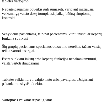
tabletės vartojimo.
Nepageidaujamas poveikis gali sumažėti, vartojant mažiausią
veiksmingą vaisto dozę trumpiausią laiką, būtiną simptomų
kontrolei.
Senyviems pacientams, taip pat pacientams, kurių inkstų ar kepenų
funkcija sutrikusi
Šių grupių pacientams specialaus dozavimo nereikia, tačiau vaistą
reikia vartoti atsargiai.
Esant sunkiam inkstų arba kepenų funkcijos nepakankamumui,
vaistą vartoti draudžiama.
Tabletes reikia nuryti valgio metu arba pavalgius, užsigeriant
pakankamu skysčio kiekiu.
Vartojimas vaikams ir paaugliams