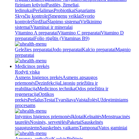
fiziniam krūviui
Pastilės, žirneliai,
ledinukai
Peršalimas
Probiotikai
Sąnariams
Skysčių kontrolei
Smegenų veiklai
Svorio
kontrolei
Širdžiai
Šlapimo sistemai
Virškinimo
sistemai
Vitaminai ir mineralai
Vitamino A preparatai
Vitamino C preparatai
Vitamino D
preparatai
Folio rūgštis (Vitaminas B9)
Geležies preparatai
Jodo preparatai
Kalcio preparatai
Magnio
preparatai
Medicinos prekės
Rodyti viską
Asmens higienos prekės
Asmens apsaugos
priemonės
Dezinfekcija
Ligonių priežiūra ir
reabilitacija
Medicinos technika
Odos priežiūra ir
regeneracija
Optikos
prekės
Peršalus
Testai
Tvarsliava
Vaistažolės
Uždegiminiams
procesams
Intymios higienos priemonės
Įklotai
Kelnaitės
Menstruacinės
taurelės
Nosinės, servetėlės
Paketai
Sauskelnės
suaugusiems
Sauskelnės vaikams
Tamponai
Vatos gaminiai
Apranga, antbačiai
Kaukės
Pirštinės,