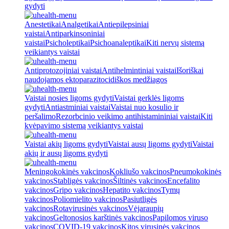
gydyti
Anestetikai
Analgetikai
Antiepilepsiniai
vaistai
Antiparkinsoniniai
vaistai
Psicholeptikai
Psichoanaleptikai
Kiti nervų sistemą
veikiantys vaistai
Antiprotozojiniai vaistai
Antihelmintiniai vaistai
Išoriškai
naudojamos ektoparazitocidiškos medžiagos
Vaistai nosies ligoms gydyti
Vaistai gerklės ligoms
gydyti
Antiastminiai vaistai
Vaistai nuo kosulio ir
peršalimo
Rezorbcinio veikimo antihistamininiai vaistai
Kiti
kvėpavimo sistemą veikiantys vaistai
Vaistai akių ligoms gydyti
Vaistai ausų ligoms gydyti
Vaistai
akių ir ausų ligoms gydyti
Meningokokinės vakcinos
Kokliušo vakcinos
Pneumokokinės
vakcinos
Stabligės vakcinos
Šiltinės vakcinos
Encefalito
vakcinos
Gripo vakcinos
Hepatito vakcinos
Tymų
vakcinos
Poliomielito vakcinos
Pasiutligės
vakcinos
Rotavirusinės vakcinos
Vėjaraupių
vakcinos
Geltonosios karštinės vakcinos
Papilomos viruso
vakcinos
COVID-19 vakcinos
Kitos virusinės vakcinos