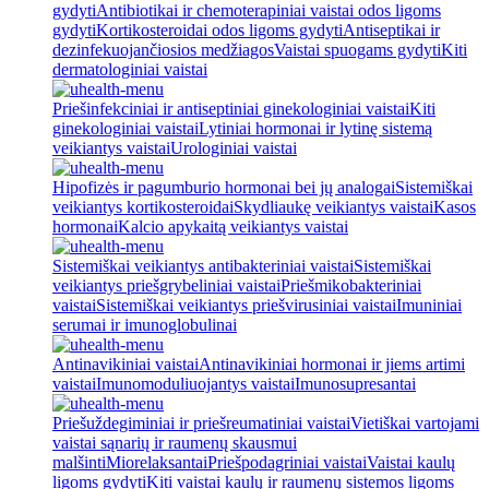
gydyti
Antibiotikai ir chemoterapiniai vaistai odos ligoms
gydyti
Kortikosteroidai odos ligoms gydyti
Antiseptikai ir
dezinfekuojančiosios medžiagos
Vaistai spuogams gydyti
Kiti
dermatologiniai vaistai
Priešinfekciniai ir antiseptiniai ginekologiniai vaistai
Kiti
ginekologiniai vaistai
Lytiniai hormonai ir lytinę sistemą
veikiantys vaistai
Urologiniai vaistai
Hipofizės ir pagumburio hormonai bei jų analogai
Sistemiškai
veikiantys kortikosteroidai
Skydliaukę veikiantys vaistai
Kasos
hormonai
Kalcio apykaitą veikiantys vaistai
Sistemiškai veikiantys antibakteriniai vaistai
Sistemiškai
veikiantys priešgrybeliniai vaistai
Priešmikobakteriniai
vaistai
Sistemiškai veikiantys priešvirusiniai vaistai
Imuniniai
serumai ir imunoglobulinai
Antinavikiniai vaistai
Antinavikiniai hormonai ir jiems artimi
vaistai
Imunomoduliuojantys vaistai
Imunosupresantai
Priešuždegiminiai ir priešreumatiniai vaistai
Vietiškai vartojami
vaistai sąnarių ir raumenų skausmui
malšinti
Miorelaksantai
Priešpodagriniai vaistai
Vaistai kaulų
ligoms gydyti
Kiti vaistai kaulų ir raumenų sistemos ligoms