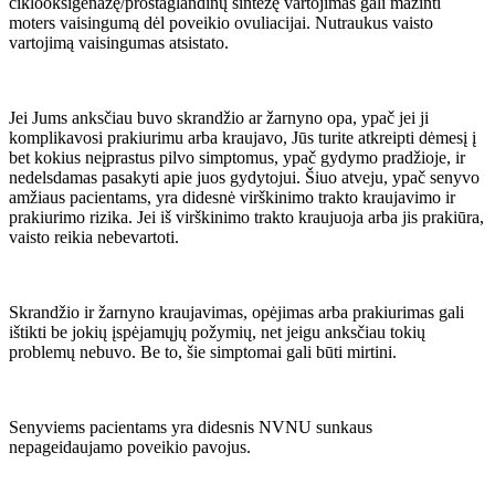
ciklooksigenazę/prostaglandinų sintezę vartojimas gali mažinti
moters vaisingumą dėl poveikio ovuliacijai. Nutraukus vaisto
vartojimą vaisingumas atsistato.
Jei Jums anksčiau buvo skrandžio ar žarnyno opa, ypač jei ji
komplikavosi prakiurimu arba kraujavo, Jūs turite atkreipti dėmesį į
bet kokius neįprastus pilvo simptomus, ypač gydymo pradžioje, ir
nedelsdamas pasakyti apie juos gydytojui. Šiuo atveju, ypač senyvo
amžiaus pacientams, yra didesnė virškinimo trakto kraujavimo ir
prakiurimo rizika. Jei iš virškinimo trakto kraujuoja arba jis prakiūra,
vaisto reikia nebevartoti.
Skrandžio ir žarnyno kraujavimas, opėjimas arba prakiurimas gali
ištikti be jokių įspėjamųjų požymių, net jeigu anksčiau tokių
problemų nebuvo. Be to, šie simptomai gali būti mirtini.
Senyviems pacientams yra didesnis NVNU sunkaus
nepageidaujamo poveikio pavojus.