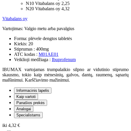
N10 Vitabalans oy
2,25
N20 Vitabalans oy
4,32
Vitabalans oy
Vartojimas:
Valgio metu arba pavalgius
Forma:
plėvele dengtos tabletės
Kiekis:
20
Stiprumas :
400mg
ATC kodas :
M01AE01
Veiklioji medžiaga :
Ibuprofenum
IBUMAX vartojamas trumpalaikio silpno ar vidutinio stiprumo
skausmo, tokio kaip mėnesinių, galvos, dantų, raumenų, sąnarių
malšinimui. Karščiavimo mažinimui.
Informacinis lapelis
Kaip vartoti
Panašios prekės
Analogai
Specialistams
iki
4,32 €