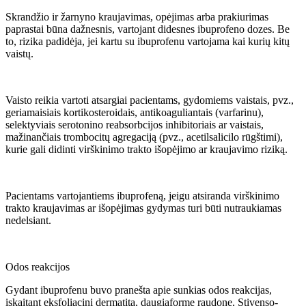
Skrandžio ir žarnyno kraujavimas, opėjimas arba prakiurimas
paprastai būna dažnesnis, vartojant didesnes ibuprofeno dozes. Be
to, rizika padidėja, jei kartu su ibuprofenu vartojama kai kurių kitų
vaistų.
Vaisto reikia vartoti atsargiai pacientams, gydomiems vaistais, pvz.,
geriamaisiais kortikosteroidais, antikoaguliantais (varfarinu),
selektyviais serotonino reabsorbcijos inhibitoriais ar vaistais,
mažinančiais trombocitų agregaciją (pvz., acetilsalicilo rūgštimi),
kurie gali didinti virškinimo trakto išopėjimo ar kraujavimo riziką.
Pacientams vartojantiems ibuprofeną, jeigu atsiranda virškinimo
trakto kraujavimas ar išopėjimas gydymas turi būti nutraukiamas
nedelsiant.
Odos reakcijos
Gydant ibuprofenu buvo pranešta apie sunkias odos reakcijas,
įskaitant eksfoliacinį dermatitą, daugiaformę raudonę, Stivenso-