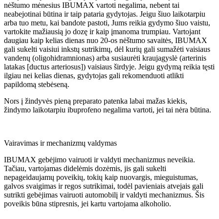
nėštumo mėnesius IBUMAX vartoti negalima, nebent tai
neabejotinai būtina ir taip pataria gydytojas. Jeigu šiuo laikotarpiu
arba tuo metu, kai bandote pastoti, Jums reikia gydymo šiuo vaistu,
vartokite mažiausią jo dozę ir kaip įmanoma trumpiau. Vartojant
daugiau kaip kelias dienas nuo 20-os nėštumo savaitės, IBUMAX
gali sukelti vaisiui inkstų sutrikimų, dėl kurių gali sumažėti vaisiaus
vandenų (oligohidramnionas) arba susiaurėti kraujagyslė (arterinis
latakas [ductus arteriosus]) vaisiaus širdyje. Jeigu gydymą reikia tęsti
ilgiau nei kelias dienas, gydytojas gali rekomenduoti atlikti
papildomą stebėseną.
Nors į žindyvės pieną preparato patenka labai mažas kiekis,
žindymo laikotarpiu ibuprofeno negalima vartoti, jei tai nėra būtina.
Vairavimas ir mechanizmų valdymas
IBUMAX gebėjimo vairuoti ir valdyti mechanizmus neveikia.
Tačiau, vartojamas didelėmis dozėmis, jis gali sukelti
nepageidaujamų poveikių, tokių kaip nuovargis, mieguistumas,
galvos svaigimas ir regos sutrikimai, todėl pavieniais atvejais gali
sutrikti gebėjimas vairuoti automobilį ir valdyti mechanizmus. Šis
poveikis būna stipresnis, jei kartu vartojama alkoholio.