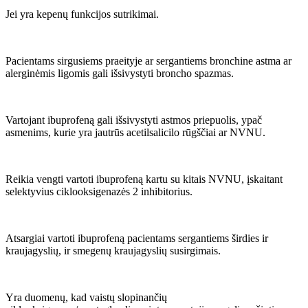
Jei yra kepenų funkcijos sutrikimai.
Pacientams sirgusiems praeityje ar sergantiems bronchine astma ar
alerginėmis ligomis gali išsivystyti broncho spazmas.
Vartojant ibuprofeną gali išsivystyti astmos priepuolis, ypač
asmenims, kurie yra jautrūs acetilsalicilo rūgščiai ar NVNU.
Reikia vengti vartoti ibuprofeną kartu su kitais NVNU, įskaitant
selektyvius ciklooksigenazės 2 inhibitorius.
Atsargiai vartoti ibuprofeną pacientams sergantiems širdies ir
kraujagyslių, ir smegenų kraujagyslių susirgimais.
Yra duomenų, kad vaistų slopinančių