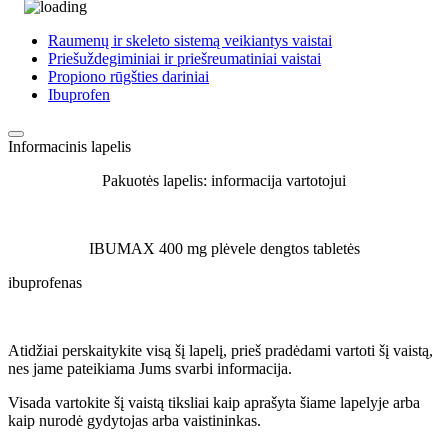
Raumenų ir skeleto sistemą veikiantys vaistai
Priešuždegiminiai ir priešreumatiniai vaistai
Propiono rūgšties dariniai
Ibuprofen
Informacinis lapelis
Pakuotės lapelis: informacija vartotojui
IBUMAX 400 mg plėvele dengtos tabletės
ibuprofenas
Atidžiai perskaitykite visą šį lapelį, prieš pradėdami vartoti šį vaistą,
nes jame pateikiama Jums svarbi informacija.
Visada vartokite šį vaistą tiksliai kaip aprašyta šiame lapelyje arba
kaip nurodė gydytojas arba vaistininkas.