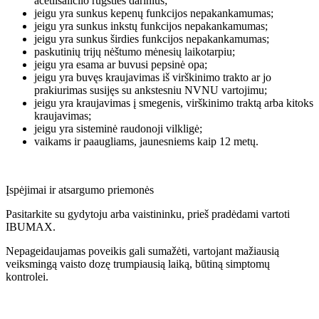
acetilsalicilo rūgšties darinius;
jeigu yra sunkus kepenų funkcijos nepakankamumas;
jeigu yra sunkus inkstų funkcijos nepakankamumas;
jeigu yra sunkus širdies funkcijos nepakankamumas;
paskutinių trijų nėštumo mėnesių laikotarpiu;
jeigu yra esama ar buvusi pepsinė opa;
jeigu yra buvęs kraujavimas iš virškinimo trakto ar jo
prakiurimas susijęs su ankstesniu NVNU vartojimu;
jeigu yra kraujavimas į smegenis, virškinimo traktą arba kitoks
kraujavimas;
jeigu yra sisteminė raudonoji vilkligė;
vaikams ir paaugliams, jaunesniems kaip 12 metų.
Įspėjimai ir atsargumo priemonės
Pasitarkite su gydytoju arba vaistininku, prieš pradėdami vartoti
IBUMAX.
Nepageidaujamas poveikis gali sumažėti, vartojant mažiausią
veiksmingą vaisto dozę trumpiausią laiką, būtiną simptomų
kontrolei.