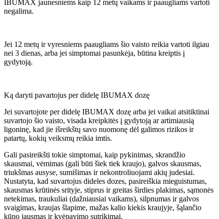
IBUMAX jaunesniems kaip 12 metų vaikams ir paaugliams vartoti
negalima.
Jei 12 metų ir vyresniems paaugliams šio vaisto reikia vartoti ilgiau
nei 3 dienas, arba jei simptomai pasunkėja, būtina kreiptis į
gydytoją.
Ką daryti pavartojus per didelę IBUMAX dozę
Jei suvartojote per didelę IBUMAX dozę arba jei vaikai atsitiktinai
suvartojo šio vaisto, visada kreipkitės į gydytoją ar artimiausią
ligoninę, kad jie išreikštų savo nuomonę dėl galimos rizikos ir
patartų, kokių veiksmų reikia imtis.
Gali pasireikšti tokie simptomai, kaip pykinimas, skrandžio
skausmai, vėmimas (gali būti šiek tiek kraujo), galvos skausmas,
triukšmas ausyse, sumišimas ir nekontroliuojami akių judesiai.
Nustatyta, kad suvartojus dideles dozes, pasireiškia mieguistumas,
skausmas krūtinės srityje, stiprus ir greitas širdies plakimas, sąmonės
netekimas, traukuliai (dažniausiai vaikams), silpnumas ir galvos
svaigimas, kraujas šlapime, mažas kalio kiekis kraujyje, šąlančio
kūno jausmas ir kvėpavimo sutrikimai.