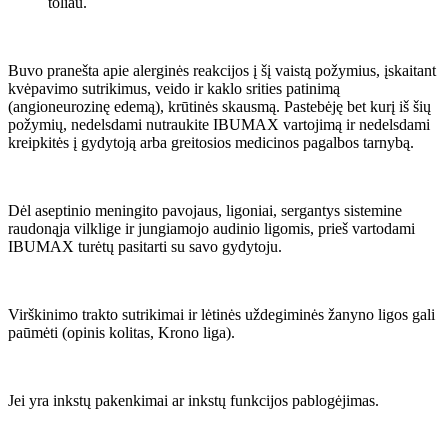
toliau.
Buvo pranešta apie alerginės reakcijos į šį vaistą požymius, įskaitant
kvėpavimo sutrikimus, veido ir kaklo srities patinimą
(angioneurozinę edemą), krūtinės skausmą. Pastebėję bet kurį iš šių
požymių, nedelsdami nutraukite IBUMAX vartojimą ir nedelsdami
kreipkitės į gydytoją arba greitosios medicinos pagalbos tarnybą.
Dėl aseptinio meningito pavojaus, ligoniai, sergantys sistemine
raudonąja vilklige ir jungiamojo audinio ligomis, prieš vartodami
IBUMAX turėtų pasitarti su savo gydytoju.
Virškinimo trakto sutrikimai ir lėtinės uždegiminės žanyno ligos gali
paūmėti (opinis kolitas, Krono liga).
Jei yra inkstų pakenkimai ar inkstų funkcijos pablogėjimas.