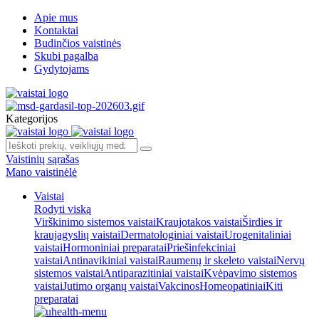
Apie mus
Kontaktai
Budinčios vaistinės
Skubi pagalba
Gydytojams
Kategorijos
Vaistinių sąrašas
Mano vaistinėlė
Vaistai
Rodyti viską
Virškinimo sistemos vaistai
Kraujotakos vaistai
Širdies ir
kraujagyslių vaistai
Dermatologiniai vaistai
Urogenitaliniai
vaistai
Hormoniniai preparatai
Priešinfekciniai
vaistai
Antinavikiniai vaistai
Raumenų ir skeleto vaistai
Nervų
sistemos vaistai
Antiparazitiniai vaistai
Kvėpavimo sistemos
vaistai
Jutimo organų vaistai
Vakcinos
Homeopatiniai
Kiti
preparatai