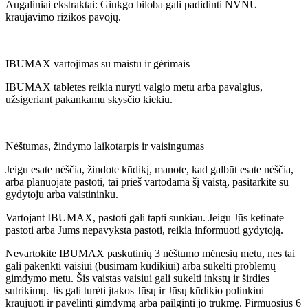
Augaliniai ekstraktai: Ginkgo biloba gali padidinti NVNU
kraujavimo rizikos pavojų.
IBUMAX vartojimas su maistu ir gėrimais
IBUMAX tabletes reikia nuryti valgio metu arba pavalgius,
užsigeriant pakankamu skysčio kiekiu.
Nėštumas, žindymo laikotarpis ir vaisingumas
Jeigu esate nėščia, žindote kūdikį, manote, kad galbūt esate nėščia,
arba planuojate pastoti, tai prieš vartodama šį vaistą, pasitarkite su
gydytoju arba vaistininku.
Vartojant IBUMAX, pastoti gali tapti sunkiau. Jeigu Jūs ketinate
pastoti arba Jums nepavyksta pastoti, reikia informuoti gydytoją.
Nevartokite IBUMAX paskutinių 3 nėštumo mėnesių metu, nes tai
gali pakenkti vaisiui (būsimam kūdikiui) arba sukelti problemų
gimdymo metu. Šis vaistas vaisiui gali sukelti inkstų ir širdies
sutrikimų. Jis gali turėti įtakos Jūsų ir Jūsų kūdikio polinkiui
kraujuoti ir pavėlinti gimdymą arba pailginti jo trukmę. Pirmuosius 6