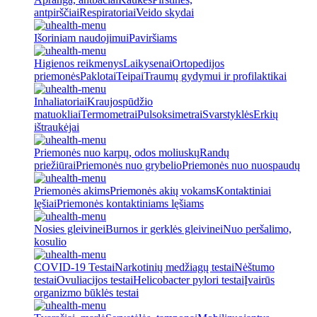
antpirščiai
Respiratoriai
Veido skydai
Išoriniam naudojimui
Paviršiams
Higienos reikmenys
Laikysenai
Ortopedijos
priemonės
Paklotai
Teipai
Traumų gydymui ir profilaktikai
Inhaliatoriai
Kraujospūdžio
matuokliai
Termometrai
Pulsoksimetrai
Svarstyklės
Erkių
ištraukėjai
Priemonės nuo karpų, odos moliuskų
Randų
priežiūrai
Priemonės nuo grybelio
Priemonės nuo nuospaudų
Priemonės akims
Priemonės akių vokams
Kontaktiniai
lęšiai
Priemonės kontaktiniams lęšiams
Nosies gleivinei
Burnos ir gerklės gleivinei
Nuo peršalimo,
kosulio
COVID-19 Testai
Narkotinių medžiagų testai
Nėštumo
testai
Ovuliacijos testai
Helicobacter pylori testai
Įvairūs
organizmo būklės testai