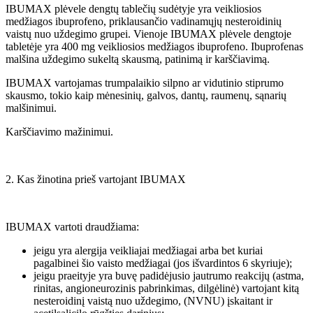
IBUMAX plėvele dengtų tablečių sudėtyje yra veikliosios
medžiagos ibuprofeno, priklausančio vadinamųjų nesteroidinių
vaistų nuo uždegimo grupei. Vienoje IBUMAX plėvele dengtoje
tabletėje yra 400 mg veikliosios medžiagos ibuprofeno. Ibuprofenas
malšina uždegimo sukeltą skausmą, patinimą ir karščiavimą.
IBUMAX vartojamas trumpalaikio silpno ar vidutinio stiprumo
skausmo, tokio kaip mėnesinių, galvos, dantų, raumenų, sąnarių
malšinimui.
Karščiavimo mažinimui.
2. Kas žinotina prieš vartojant IBUMAX
IBUMAX vartoti draudžiama:
jeigu yra alergija veikliajai medžiagai arba bet kuriai
pagalbinei šio vaisto medžiagai (jos išvardintos 6 skyriuje);
jeigu praeityje yra buvę padidėjusio jautrumo reakcijų (astma,
rinitas, angioneurozinis pabrinkimas, dilgėlinė) vartojant kitą
nesteroidinį vaistą nuo uždegimo, (NVNU) įskaitant ir