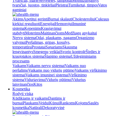
Tvarsčiai, marlė
Servetėlės, tamponai
Mobilizuojantys
tvarsčiai, juostos, tinkleliai
Pleistrai
Turniketai, timpos
Vatos
gaminiai
Akims
Apetitui gerinti
Burnai skalauti
Cholesteroliui
Cukraus
kiekiui reguliuoti
Energijai
Hemorojui
Imuninė
sistema
Kepenims
Kraujavimui
stabdyti
Moterims
Maitinančioms
Medžiagų apykaitai
Nervų sistema
Odai, plaukams, nagams
Organizmo
valymui
Peršalimas, gripas, kosulys,
temperatūra
Prostatai
Sąnariams
Skausmą
lengvinantys
Smegenų veiklai
Svorio kontrolė
Širdies ir
kraujotakos sistema
Šlapimo sistema
Uždegiminiams
procesams
Vaikams
Vaikams nervų sistemai
Vaikams nuo
peršalimo
Vaikams nuo vidurių pūtimo
Vaikams virškinimo
sistemai
Vaikams imuninei sistemai
Virškinimo
sistema
Viduriavimui
Vidurių pūtimui
Vidurius
laisvinančios
Kitos
Kosmetika
Rodyti viską
Kūdikiams ir vaikams
Dantims ir
burnai
Plaukams
Veidui
Kūnui
Rankoms
Kojoms
Saulės
kosmetika
Natūrali
Dekoratyvinė