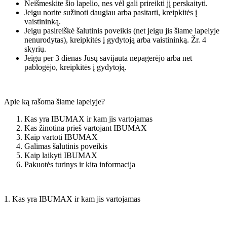
Neišmeskite šio lapelio, nes vėl gali prireikti jį perskaityti.
Jeigu norite sužinoti daugiau arba pasitarti, kreipkitės į
vaistininką.
Jeigu pasireiškė šalutinis poveikis (net jeigu jis šiame lapelyje
nenurodytas), kreipkitės į gydytoją arba vaistininką. Žr. 4
skyrių.
Jeigu per 3 dienas Jūsų savijauta nepagerėjo arba net
pablogėjo, kreipkitės į gydytoją.
Apie ką rašoma šiame lapelyje?
Kas yra IBUMAX ir kam jis vartojamas
Kas žinotina prieš vartojant IBUMAX
Kaip vartoti IBUMAX
Galimas šalutinis poveikis
Kaip laikyti IBUMAX
Pakuotės turinys ir kita informacija
1. Kas yra IBUMAX ir kam jis vartojamas