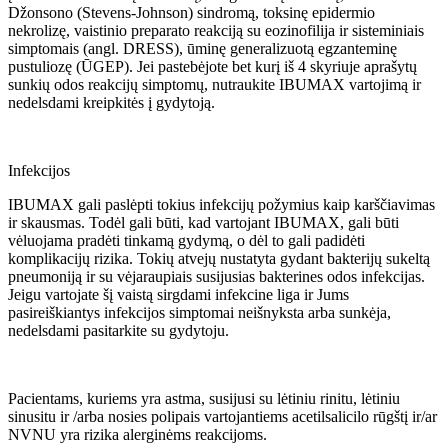
Džonsono (Stevens-Johnson) sindromą, toksinę epidermio
nekrolizę, vaistinio preparato reakciją su eozinofilija ir sisteminiais
simptomais (angl. DRESS), ūminę generalizuotą egzanteminę
pustuliozę (ŪGEP). Jei pastebėjote bet kurį iš 4 skyriuje aprašytų
sunkių odos reakcijų simptomų, nutraukite IBUMAX vartojimą ir
nedelsdami kreipkitės į gydytoją.
Infekcijos
IBUMAX gali paslėpti tokius infekcijų požymius kaip karščiavimas
ir skausmas. Todėl gali būti, kad vartojant IBUMAX, gali būti
vėluojama pradėti tinkamą gydymą, o dėl to gali padidėti
komplikacijų rizika. Tokių atvejų nustatyta gydant bakterijų sukeltą
pneumoniją ir su vėjaraupiais susijusias bakterines odos infekcijas.
Jeigu vartojate šį vaistą sirgdami infekcine liga ir Jums
pasireiškiantys infekcijos simptomai neišnyksta arba sunkėja,
nedelsdami pasitarkite su gydytoju.
Pacientams, kuriems yra astma, susijusi su lėtiniu rinitu, lėtiniu
sinusitu ir /arba nosies polipais vartojantiems acetilsalicilo rūgštį ir/ar
NVNU yra rizika alerginėms reakcijoms.