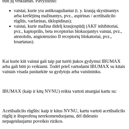
būti jų veikiamas. Pavyzdžiui:
vaistai, kurie yra antikoaguliantai (t. y. kraują skystinantys
arba krešėjimą mažinantys, pvz., aspirinas / acetilsalicilo
rūgštis, varfarinas, tiklopidinas);
vaistai, kurie mažina didelį kraujospūdį (AKF inhibitoriai,
pvz., kaptoprilis, beta receptorius blokuojantys vaistai, pvz.,
atenololis, angiotenzino II receptorių blokatoriai, pvz.,
losartanas).
Kai kurie kiti vaistai gali taip pat turėti įtakos gydymui IBUMAX
arba gali būti jo veikiami. Todėl prieš vartodami IBUMAX su kitais
vaistais visada pasitarkite su gydytoju arba vaistininku.
IBUMAX (kaip ir kitų NVNU) reikia vartoti atsargiai kartu su:
Acetilsalicilo rūgštis: kaip ir kitus NVNU, kartu vartoti acetilsalicilo
rūgštį ir ibuprofeną nerekomenduojama, dėl didesnio
nepageidaujamo poveikio rizikos.