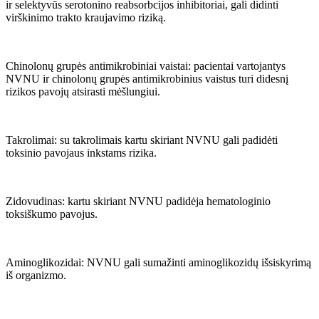
ir selektyvūs serotonino reabsorbcijos inhibitoriai, gali didinti
virškinimo trakto kraujavimo riziką.
Chinolonų grupės antimikrobiniai vaistai: pacientai vartojantys
NVNU ir chinolonų grupės antimikrobinius vaistus turi didesnį
rizikos pavojų atsirasti mėšlungiui.
Takrolimai: su takrolimais kartu skiriant NVNU gali padidėti
toksinio pavojaus inkstams rizika.
Zidovudinas: kartu skiriant NVNU padidėja hematologinio
toksiškumo pavojus.
Aminoglikozidai: NVNU gali sumažinti aminoglikozidų išsiskyrimą
iš organizmo.