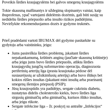
Poveikis širdies kraujagyslėms bei galvos smegenų kraujagyslėms
Tokie skausmą malšinantys ir uždegimą slopinantys vaistai, kaip
ibuprofenas, ypač vartojami didelėmis dozėmis, gali būti susiję su
nedideliu širdies priepuolio arba insulto rizikos padidėjimu.
Neviršykite rekomenduojamos dozės ir gydymo trukmės.
Prieš pradėdami vartoti IBUMAX dėl gydymo pasitarkite su
gydytoju arba vaistininku, jeigu:
Jums pasireiškia širdies problemų, įskaitant širdies
nepakankamumą, krūtinės anginą (jaučiate skausmą krūtinėje)
arba jeigu jums buvo širdies priepuolis, atlikta širdies
kraujagyslių jungčių suformavimo operacija, diagnozuota
periferinių arterijų liga (prasta kraujotaka pėdose dėl
susiaurėjusių ar užsikimšusių arterijų) arba buvo ištikęs bet
kokios rūšies insultas (įskaitant mini insultą arba praeinantį
smegenų išemijos priepuolį (PSIP);
Jūsų kraujospūdis yra padidėjęs, sergate cukriniu diabetu,
nustatytas didelis cholesterolio kiekis, buvo širdies liga
sirgusių giminaičių arba giminaičių, kuriuos ištiko insultas,
arba jeigu rūkote.
Sergate infekcine liga – žr. poskyrį su antrašte „Infekcijos“