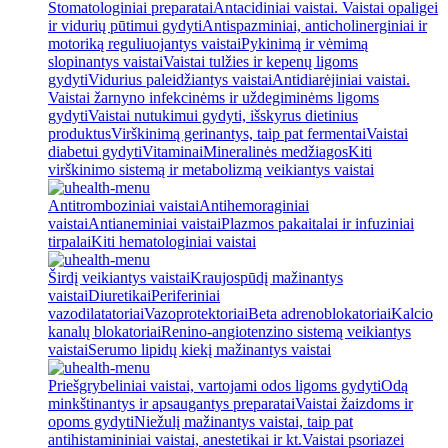
Stomatologiniai preparatai
Antacidiniai vaistai. Vaistai opaligei
ir vidurių pūtimui gydyti
Antispazminiai, anticholinerginiai ir
motoriką reguliuojantys vaistai
Pykinimą ir vėmimą
slopinantys vaistai
Vaistai tulžies ir kepenų ligoms
gydyti
Vidurius paleidžiantys vaistai
Antidiarėjiniai vaistai.
Vaistai žarnyno infekcinėms ir uždegiminėms ligoms
gydyti
Vaistai nutukimui gydyti, išskyrus dietinius
produktus
Virškinimą gerinantys, taip pat fermentai
Vaistai
diabetui gydyti
Vitaminai
Mineralinės medžiagos
Kiti
virškinimo sistemą ir metabolizmą veikiantys vaistai
Antitromboziniai vaistai
Antihemoraginiai
vaistai
Antianeminiai vaistai
Plazmos pakaitalai ir infuziniai
tirpalai
Kiti hematologiniai vaistai
Širdį veikiantys vaistai
Kraujospūdį mažinantys
vaistai
Diuretikai
Periferiniai
vazodilatatoriai
Vazoprotektoriai
Beta adrenoblokatoriai
Kalcio
kanalų blokatoriai
Renino-angiotenzino sistemą veikiantys
vaistai
Serumo lipidų kiekį mažinantys vaistai
Priešgrybeliniai vaistai, vartojami odos ligoms gydyti
Odą
minkštinantys ir apsaugantys preparatai
Vaistai žaizdoms ir
opoms gydyti
Niežulį mažinantys vaistai, taip pat
antihistamininiai vaistai, anestetikai ir kt.
Vaistai psoriazei