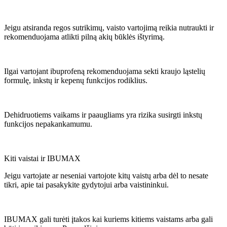
Jeigu atsiranda regos sutrikimų, vaisto vartojimą reikia nutraukti ir
rekomenduojama atlikti pilną akių būklės ištyrimą.
Ilgai vartojant ibuprofeną rekomenduojama sekti kraujo ląstelių
formulę, inkstų ir kepenų funkcijos rodiklius.
Dehidruotiems vaikams ir paaugliams yra rizika susirgti inkstų
funkcijos nepakankamumu.
Kiti vaistai ir IBUMAX
Jeigu vartojate ar neseniai vartojote kitų vaistų arba dėl to nesate
tikri, apie tai pasakykite gydytojui arba vaistininkui.
IBUMAX gali turėti įtakos kai kuriems kitiems vaistams arba gali