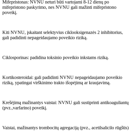
Mifepristonas: NVNU neturi būti vartojami 8-12 dienų po
mifepristono paskyrimo, nes NVNU gali mažinti mifepristono
poveikį.
Kiti NVNU, įskaitant selektyvius ciklooksigenazės 2 inhibitorius,
gali padidinti nepageidaujamo poveikio riziką.
Ciklosporinas: padidina toksinio poveikio inkstams riziką.
Kortikosteroidai: gali padidinti NVNU nepageidaujamo poveikio
riziką, ypatingai virškinimo trakto išopėjimą ar kraujavimą.
Krešėjimą mažinantys vaistai: NVNU gali sustiprinti antikoaguliantų
(pvz.,varfarino) poveikį.
Vaistai, mažinantys trombocitų agregaciją (pvz., acetilsalicilo rūgštis)