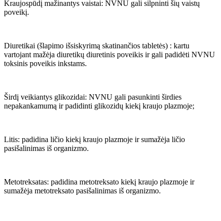
Kraujospūdį mažinantys vaistai: NVNU gali silpninti šių vaistų
poveikį.
Diuretikai (šlapimo išsiskyrimą skatinančios tabletės) : kartu
vartojant mažėja diuretikų diuretinis poveikis ir gali padidėti NVNU
toksinis poveikis inkstams.
Širdį veikiantys glikozidai: NVNU gali pasunkinti širdies
nepakankamumą ir padidinti glikozidų kiekį kraujo plazmoje;
Litis: padidina ličio kiekį kraujo plazmoje ir sumažėja ličio
pasišalinimas iš organizmo.
Metotreksatas: padidina metotreksato kiekį kraujo plazmoje ir
sumažėja metotreksato pasišalinimas iš organizmo.