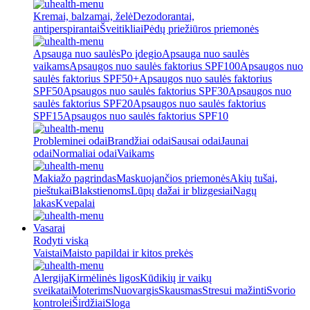
Kremai, balzamai, želė
Dezodorantai,
antiperspirantai
Šveitikliai
Pėdų priežiūros priemonės
Apsauga nuo saulės
Po įdegio
Apsauga nuo saulės
vaikams
Apsaugos nuo saulės faktorius SPF100
Apsaugos nuo
saulės faktorius SPF50+
Apsaugos nuo saulės faktorius
SPF50
Apsaugos nuo saulės faktorius SPF30
Apsaugos nuo
saulės faktorius SPF20
Apsaugos nuo saulės faktorius
SPF15
Apsaugos nuo saulės faktorius SPF10
Probleminei odai
Brandžiai odai
Sausai odai
Jaunai
odai
Normaliai odai
Vaikams
Makiažo pagrindas
Maskuojančios priemonės
Akių tušai,
pieštukai
Blakstienoms
Lūpų dažai ir blizgesiai
Nagų
lakas
Kvepalai
Vasarai
Rodyti viską
Vaistai
Maisto papildai ir kitos prekės
Alergija
Kirmėlinės ligos
Kūdikių ir vaikų
sveikatai
Moterims
Nuovargis
Skausmas
Stresui mažinti
Svorio
kontrolei
Širdžiai
Sloga