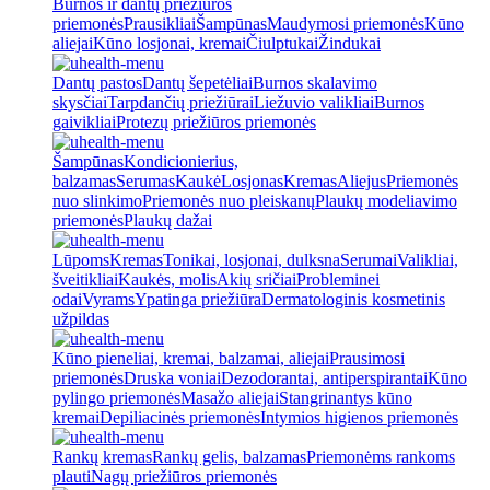
Burnos ir dantų priežiūros
priemonės
Prausikliai
Šampūnas
Maudymosi priemonės
Kūno
aliejai
Kūno losjonai, kremai
Čiulptukai
Žindukai
Dantų pastos
Dantų šepetėliai
Burnos skalavimo
skysčiai
Tarpdančių priežiūrai
Liežuvio valikliai
Burnos
gaivikliai
Protezų priežiūros priemonės
Šampūnas
Kondicionierius,
balzamas
Serumas
Kaukė
Losjonas
Kremas
Aliejus
Priemonės
nuo slinkimo
Priemonės nuo pleiskanų
Plaukų modeliavimo
priemonės
Plaukų dažai
Lūpoms
Kremas
Tonikai, losjonai, dulksna
Serumai
Valikliai,
šveitikliai
Kaukės, molis
Akių sričiai
Probleminei
odai
Vyrams
Ypatinga priežiūra
Dermatologinis kosmetinis
užpildas
Kūno pieneliai, kremai, balzamai, aliejai
Prausimosi
priemonės
Druska voniai
Dezodorantai, antiperspirantai
Kūno
pylingo priemonės
Masažo aliejai
Stangrinantys kūno
kremai
Depiliacinės priemonės
Intymios higienos priemonės
Rankų kremas
Rankų gelis, balzamas
Priemonėms rankoms
plauti
Nagų priežiūros priemonės