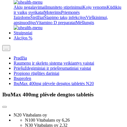
Akių negalavimai
Imuniteto stiprinimui
Kojų venoms
Kūdikių
ir vaikų sveikatai
Moterims
Priemonės
žaizdoms
Širdžiai
Šlapimo takų infekcijos
Virškinimui,
apsinuodijus
Vitamino D preparatai
Mėšlungis
Straipsniai
Akcijos %
...
Pradžia
Raumenų ir skeleto sistemą veikiantys vaistai
Priešuždegiminiai ir priešreumatiniai vaistai
Propiono rūgšties dariniai
Ibuprofen
IbuMax 400mg plėvele dengtos tabletės N20
IbuMax 400mg plėvele dengtos tabletės
N20 Vitabalans oy
N100 Vitabalans oy
6,26
N30 Vitabalans oy
2,32