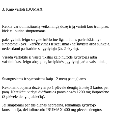
3. Kaip vartoti IBUMAX
Reikia vartoti mažiausią veiksmingą dozę ir ją vartoti kuo trumpiau,
kiek tai būtina simptomams
palengvinti. Jeigu sergate infekcine liga ir Jums pasireiškiantys
simptomai (pvz., karščiavimas ir skausmas) neišnyksta arba sunkėja,
nedelsdami pasitarkite su gydytoju (žr. 2 skyrių).
Visada vartokite šį vaistą tiksliai kaip nurodė gydytojas arba
vaistininkas. Jeigu abejojate, kreipkitės į gydytoją arba vaistininką.
Suaugusiems ir vyresniems kaip 12 metų paaugliams
Rekomenduojama dozė yra po 1 plėvele dengtą tabletę 3 kartus per
parą. Nereikėtų viršyti didžiausios paros dozės 1200 mg ibuprofeno
(3 plėvele dengtų tablečių).
Jei simptomai per tris dienas nepraeina, reikalinga gydytojo
konsultacija, dėl tolimesnio IBUMAX 400 mg plėvele dengtos