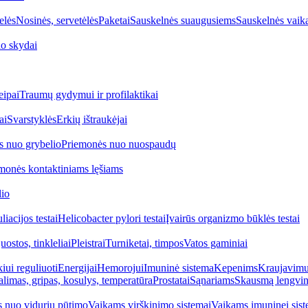
elės
Nosinės, servetėlės
Paketai
Sauskelnės suaugusiems
Sauskelnės vaik
o skydai
eipai
Traumų gydymui ir profilaktikai
ai
Svarstyklės
Erkių ištraukėjai
s nuo grybelio
Priemonės nuo nuospaudų
monės kontaktiniams lęšiams
lio
iacijos testai
Helicobacter pylori testai
Įvairūs organizmo būklės testai
uostos, tinkleliai
Pleistrai
Turniketai, timpos
Vatos gaminiai
iui reguliuoti
Energijai
Hemorojui
Imuninė sistema
Kepenims
Kraujavimui
alimas, gripas, kosulys, temperatūra
Prostatai
Sąnariams
Skausmą lengvin
 nuo vidurių pūtimo
Vaikams virškinimo sistemai
Vaikams imuninei sist