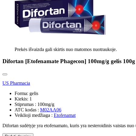
Prekės išvaizda gali skirtis nuo matomos nuotraukoje.
Difortan [Etofenamate Phagecon] 100mg/g gelis 100g
US Pharmacia
Forma:
gelis
Kiekis:
1
Stiprumas :
100mg/g
ATC kodas :
M02AA06
Veiklioji medžiaga :
Etofenamat
Difortan sudėtyje yra etofenamato, kuris yra nesteroidinis vaistas nuo 