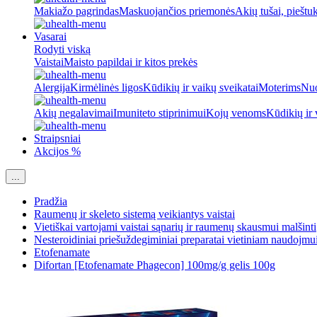
Makiažo pagrindas
Maskuojančios priemonės
Akių tušai, pieštu
Vasarai
Rodyti viską
Vaistai
Maisto papildai ir kitos prekės
Alergija
Kirmėlinės ligos
Kūdikių ir vaikų sveikatai
Moterims
Nuo
Akių negalavimai
Imuniteto stiprinimui
Kojų venoms
Kūdikių ir 
Straipsniai
Akcijos %
...
Pradžia
Raumenų ir skeleto sistemą veikiantys vaistai
Vietiškai vartojami vaistai sąnarių ir raumenų skausmui malšinti
Nesteroidiniai priešuždegiminiai preparatai vietiniam naudojmu
Etofenamate
Difortan [Etofenamate Phagecon] 100mg/g gelis 100g