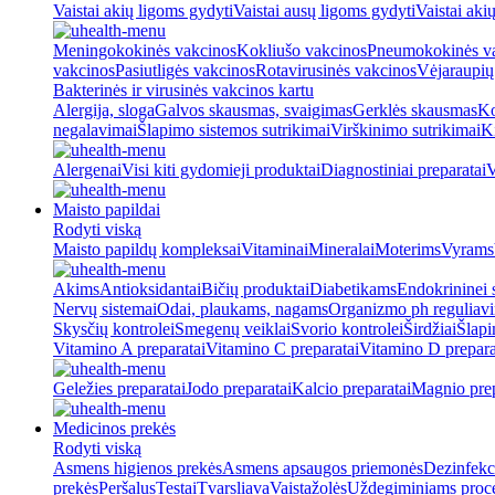
Vaistai akių ligoms gydyti
Vaistai ausų ligoms gydyti
Vaistai aki
Meningokokinės vakcinos
Kokliušo vakcinos
Pneumokokinės v
vakcinos
Pasiutligės vakcinos
Rotavirusinės vakcinos
Vėjaraupių
Bakterinės ir virusinės vakcinos kartu
Alergija, sloga
Galvos skausmas, svaigimas
Gerklės skausmas
Ko
negalavimai
Šlapimo sistemos sutrikimai
Virškinimo sutrikimai
Ki
Alergenai
Visi kiti gydomieji produktai
Diagnostiniai preparatai
V
Maisto papildai
Rodyti viską
Maisto papildų kompleksai
Vitaminai
Mineralai
Moterims
Vyrams
Akims
Antioksidantai
Bičių produktai
Diabetikams
Endokrininei 
Nervų sistemai
Odai, plaukams, nagams
Organizmo ph reguliav
Skysčių kontrolei
Smegenų veiklai
Svorio kontrolei
Širdžiai
Šlapi
Vitamino A preparatai
Vitamino C preparatai
Vitamino D prepara
Geležies preparatai
Jodo preparatai
Kalcio preparatai
Magnio prep
Medicinos prekės
Rodyti viską
Asmens higienos prekės
Asmens apsaugos priemonės
Dezinfekc
prekės
Peršalus
Testai
Tvarsliava
Vaistažolės
Uždegiminiams proc