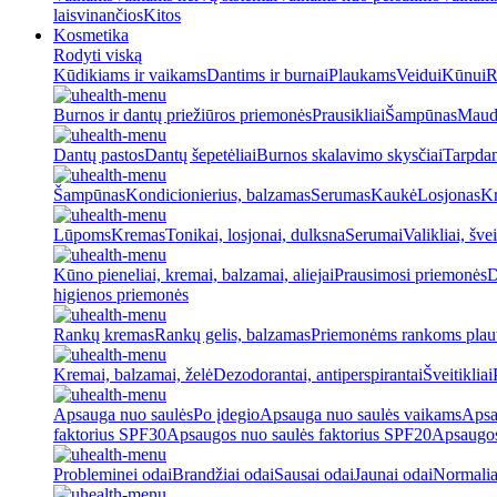
laisvinančios
Kitos
Kosmetika
Rodyti viską
Kūdikiams ir vaikams
Dantims ir burnai
Plaukams
Veidui
Kūnui
R
Burnos ir dantų priežiūros priemonės
Prausikliai
Šampūnas
Maud
Dantų pastos
Dantų šepetėliai
Burnos skalavimo skysčiai
Tarpdan
Šampūnas
Kondicionierius, balzamas
Serumas
Kaukė
Losjonas
K
Lūpoms
Kremas
Tonikai, losjonai, dulksna
Serumai
Valikliai, švei
Kūno pieneliai, kremai, balzamai, aliejai
Prausimosi priemonės
D
higienos priemonės
Rankų kremas
Rankų gelis, balzamas
Priemonėms rankoms plaut
Kremai, balzamai, želė
Dezodorantai, antiperspirantai
Šveitikliai
Apsauga nuo saulės
Po įdegio
Apsauga nuo saulės vaikams
Apsa
faktorius SPF30
Apsaugos nuo saulės faktorius SPF20
Apsaugos
Probleminei odai
Brandžiai odai
Sausai odai
Jaunai odai
Normalia