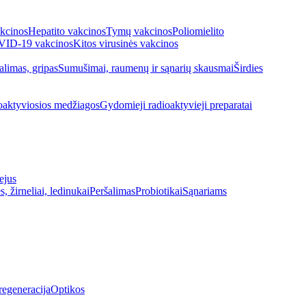
kcinos
Hepatito vakcinos
Tymų vakcinos
Poliomielito
ID-19 vakcinos
Kitos virusinės vakcinos
alimas, gripas
Sumušimai, raumenų ir sąnarių skausmai
Širdies
oaktyviosios medžiagos
Gydomieji radioaktyvieji preparatai
ejus
s, žirneliai, ledinukai
Peršalimas
Probiotikai
Sąnariams
regeneracija
Optikos