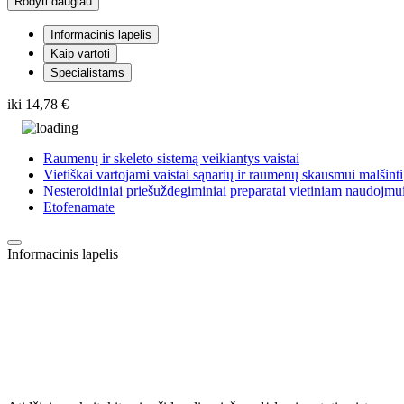
Rodyti daugiau
Informacinis lapelis
Kaip vartoti
Specialistams
iki
14,78 €
Raumenų ir skeleto sistemą veikiantys vaistai
Vietiškai vartojami vaistai sąnarių ir raumenų skausmui malšinti
Nesteroidiniai priešuždegiminiai preparatai vietiniam naudojmu
Etofenamate
Informacinis lapelis