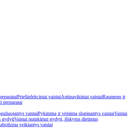
reparatai
Priešinfekciniai vaistai
Antinavikiniai vaistai
Raumenų ir
i preparatai
guliuojantys vaistai
Pykinimą ir vėmimą slopinantys vaistai
Vaistai
s gydyti
Vaistai nutukimui gydyti, išskyrus dietinius
tabolizmą veikiantys vaistai