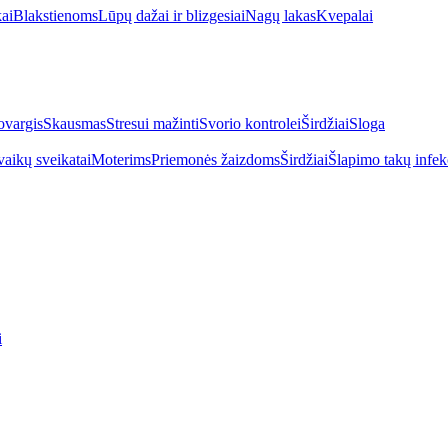
kai
Blakstienoms
Lūpų dažai ir blizgesiai
Nagų lakas
Kvepalai
vargis
Skausmas
Stresui mažinti
Svorio kontrolei
Širdžiai
Sloga
vaikų sveikatai
Moterims
Priemonės žaizdoms
Širdžiai
Šlapimo takų infek
i