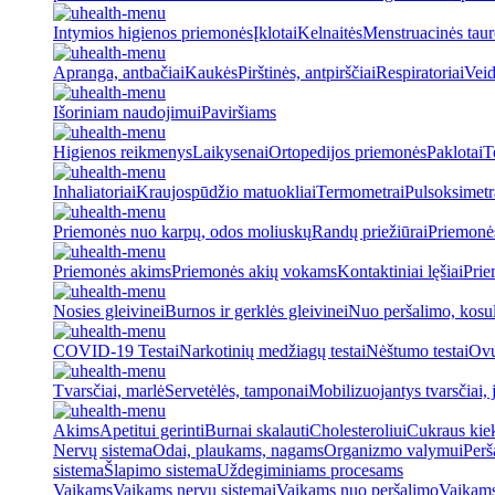
Intymios higienos priemonės
Įklotai
Kelnaitės
Menstruacinės taur
Apranga, antbačiai
Kaukės
Pirštinės, antpirščiai
Respiratoriai
Veid
Išoriniam naudojimui
Paviršiams
Higienos reikmenys
Laikysenai
Ortopedijos priemonės
Paklotai
T
Inhaliatoriai
Kraujospūdžio matuokliai
Termometrai
Pulsoksimetr
Priemonės nuo karpų, odos moliuskų
Randų priežiūrai
Priemonė
Priemonės akims
Priemonės akių vokams
Kontaktiniai lęšiai
Prie
Nosies gleivinei
Burnos ir gerklės gleivinei
Nuo peršalimo, kosu
COVID-19 Testai
Narkotinių medžiagų testai
Nėštumo testai
Ovul
Tvarsčiai, marlė
Servetėlės, tamponai
Mobilizuojantys tvarsčiai, j
Akims
Apetitui gerinti
Burnai skalauti
Cholesteroliui
Cukraus kiek
Nervų sistema
Odai, plaukams, nagams
Organizmo valymui
Perš
sistema
Šlapimo sistema
Uždegiminiams procesams
Vaikams
Vaikams nervų sistemai
Vaikams nuo peršalimo
Vaikams