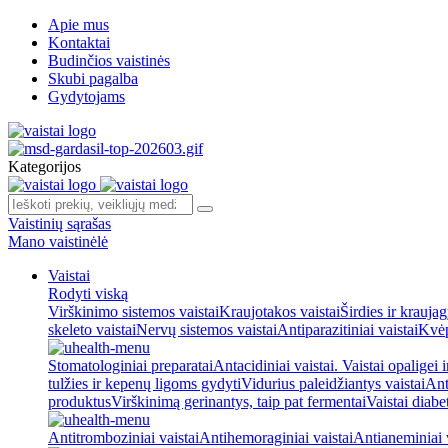
Apie mus
Kontaktai
Budinčios vaistinės
Skubi pagalba
Gydytojams
Kategorijos
Vaistinių sąrašas
Mano vaistinėlė
Vaistai
Rodyti viską
Virškinimo sistemos vaistai
Kraujotakos vaistai
Širdies ir kraujag
skeleto vaistai
Nervų sistemos vaistai
Antiparazitiniai vaistai
Kvėp
Stomatologiniai preparatai
Antacidiniai vaistai. Vaistai opaligei 
tulžies ir kepenų ligoms gydyti
Vidurius paleidžiantys vaistai
Ant
produktus
Virškinimą gerinantys, taip pat fermentai
Vaistai diabe
Antitromboziniai vaistai
Antihemoraginiai vaistai
Antianeminiai v