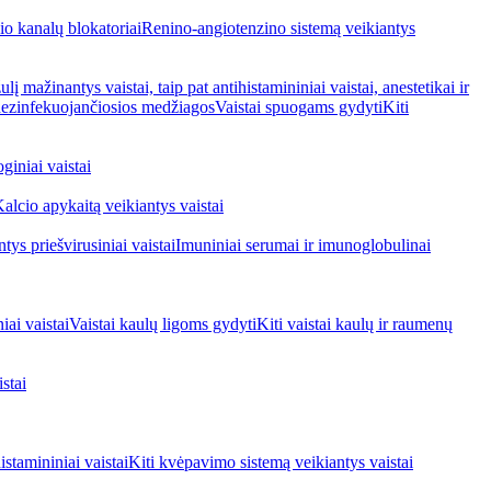
io kanalų blokatoriai
Renino-angiotenzino sistemą veikiantys
ulį mažinantys vaistai, taip pat antihistamininiai vaistai, anestetikai ir
 dezinfekuojančiosios medžiagos
Vaistai spuogams gydyti
Kiti
giniai vaistai
alcio apykaitą veikiantys vaistai
tys priešvirusiniai vaistai
Imuniniai serumai ir imunoglobulinai
iai vaistai
Vaistai kaulų ligoms gydyti
Kiti vaistai kaulų ir raumenų
stai
stamininiai vaistai
Kiti kvėpavimo sistemą veikiantys vaistai