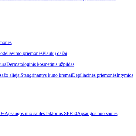
emonės
odeliavimo priemonės
Plaukų dažai
iūra
Dermatologinis kosmetinis užpildas
ažo aliejai
Stangrinantys kūno kremai
Depiliacinės priemonės
Intymios
50+
Apsaugos nuo saulės faktorius SPF50
Apsaugos nuo saulės