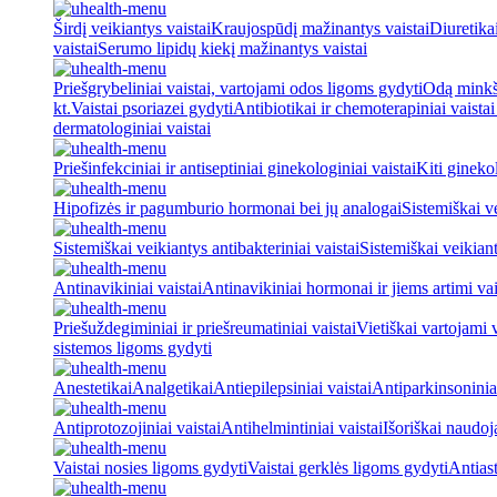
Širdį veikiantys vaistai
Kraujospūdį mažinantys vaistai
Diuretika
vaistai
Serumo lipidų kiekį mažinantys vaistai
Priešgrybeliniai vaistai, vartojami odos ligoms gydyti
Odą minkšt
kt.
Vaistai psoriazei gydyti
Antibiotikai ir chemoterapiniai vaista
dermatologiniai vaistai
Priešinfekciniai ir antiseptiniai ginekologiniai vaistai
Kiti ginekol
Hipofizės ir pagumburio hormonai bei jų analogai
Sistemiškai v
Sistemiškai veikiantys antibakteriniai vaistai
Sistemiškai veikiant
Antinavikiniai vaistai
Antinavikiniai hormonai ir jiems artimi vai
Priešuždegiminiai ir priešreumatiniai vaistai
Vietiškai vartojami 
sistemos ligoms gydyti
Anestetikai
Analgetikai
Antiepilepsiniai vaistai
Antiparkinsoniniai
Antiprotozojiniai vaistai
Antihelmintiniai vaistai
Išoriškai naudo
Vaistai nosies ligoms gydyti
Vaistai gerklės ligoms gydyti
Antiast