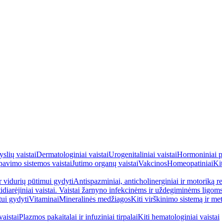
yslių vaistai
Dermatologiniai vaistai
Urogenitaliniai vaistai
Hormoniniai p
avimo sistemos vaistai
Jutimo organų vaistai
Vakcinos
Homeopatiniai
Kit
ir vidurių pūtimui gydyti
Antispazminiai, anticholinerginiai ir motoriką re
idiarėjiniai vaistai. Vaistai žarnyno infekcinėms ir uždegiminėms ligom
tui gydyti
Vitaminai
Mineralinės medžiagos
Kiti virškinimo sistemą ir me
aistai
Plazmos pakaitalai ir infuziniai tirpalai
Kiti hematologiniai vaistai