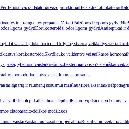
i
Periferiniai vazodilatatoriai
Vazoprotektoriai
Beta adrenoblokatoriai
Kalc
inantys ir apsaugantys preparatai
Vaistai žaizdoms ir opoms gydyti
Niež
i odos ligoms gydyti
Kortikosteroidai odos ligoms gydyti
Antiseptikai ir
oginiai vaistai
Lytiniai hormonai ir lytinę sistemą veikiantys vaistai
Urolo
eikiantys kortikosteroidai
Skydliaukę veikiantys vaistai
Kasos hormonai
K
ys priešgrybeliniai vaistai
Priešmikobakteriniai vaistai
Sistemiškai veikian
stai
Imunomoduliuojantys vaistai
Imunosupresantai
vaistai sąnarių ir raumenų skausmui malšinti
Miorelaksantai
Priešpodagrin
 vaistai
Psicholeptikai
Psichoanaleptikai
Kiti nervų sistemą veikiantys vai
jamos ektoparazitocidiškos medžiagos
miniai vaistai
Vaistai nuo kosulio ir peršalimo
Rezorbcinio veikimo antihi