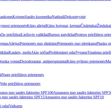
ankoms
Kojoms
Saulės kosmetika
Natūrali
Dekoratyvinė
ymosi priemonės
Kūno aliejai
Kūno losjonai, kremai
Čiulptukai
Žindukai
čių priežiūrai
Liežuvio valikliai
Burnos gaivikliai
Protezų priežiūros pri
remas
Aliejus
Priemonės nuo slinkimo
Priemonės nuo pleiskanų
Plaukų m
tikliai
Kaukės, molis
Akių sričiai
Probleminei odai
Vyrams
Ypatinga priež
ruska voniai
Dezodorantai, antiperspirantai
Kūno pylingo priemonės
Mas
i
Nagų priežiūros priemonės
Pėdų priežiūros priemonės
ugos nuo saulės faktorius SPF100
Apsaugos nuo saulės faktorius SPF
 nuo saulės faktorius SPF15
Apsaugos nuo saulės faktorius SPF10
i odai
Vaikams