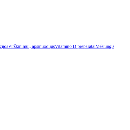
cijos
Virškinimui, apsinuodijus
Vitamino D preparatai
Mėšlungis