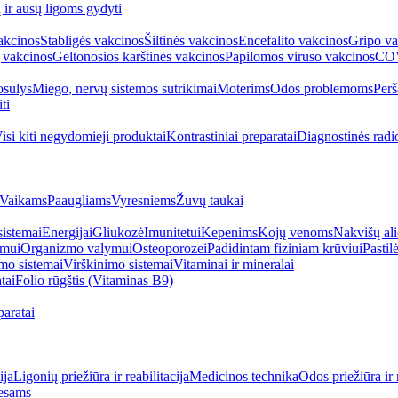
ų ir ausų ligoms gydyti
akcinos
Stabligės vakcinos
Šiltinės vakcinos
Encefalito vakcinos
Gripo va
 vakcinos
Geltonosios karštinės vakcinos
Papilomos viruso vakcinos
COV
sulys
Miego, nervų sistemos sutrikimai
Moterims
Odos problemoms
Perš
ti
isi kiti negydomieji produktai
Kontrastiniai preparatai
Diagnostinės radi
Vaikams
Paaugliams
Vyresniems
Žuvų taukai
sistemai
Energijai
Gliukozė
Imunitetui
Kepenims
Kojų venoms
Nakvišų ali
imui
Organizmo valymui
Osteoporozei
Padidintam fiziniam krūviui
Pastilė
mo sistemai
Virškinimo sistemai
Vitaminai ir mineralai
tai
Folio rūgštis (Vitaminas B9)
aratai
ija
Ligonių priežiūra ir reabilitacija
Medicinos technika
Odos priežiūra ir 
esams