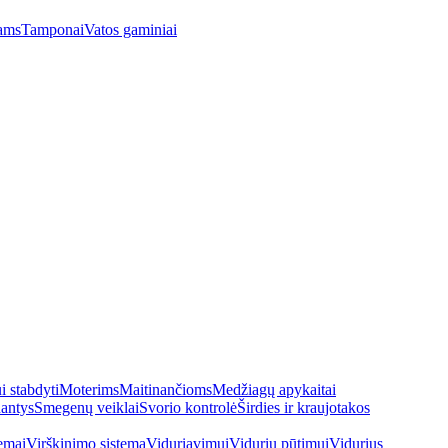
ams
Tamponai
Vatos gaminiai
 stabdyti
Moterims
Maitinančioms
Medžiagų apykaitai
antys
Smegenų veiklai
Svorio kontrolė
Širdies ir kraujotakos
emai
Virškinimo sistema
Viduriavimui
Vidurių pūtimui
Vidurius