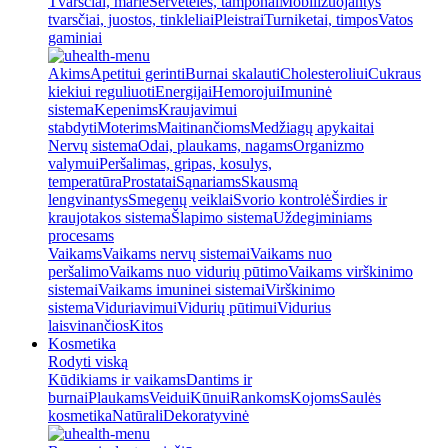
Tvarsčiai, marlė
Servetėlės, tamponai
Mobilizuojantys
tvarsčiai, juostos, tinkleliai
Pleistrai
Turniketai, timpos
Vatos
gaminiai
Akims
Apetitui gerinti
Burnai skalauti
Cholesteroliui
Cukraus
kiekiui reguliuoti
Energijai
Hemorojui
Imuninė
sistema
Kepenims
Kraujavimui
stabdyti
Moterims
Maitinančioms
Medžiagų apykaitai
Nervų sistema
Odai, plaukams, nagams
Organizmo
valymui
Peršalimas, gripas, kosulys,
temperatūra
Prostatai
Sąnariams
Skausmą
lengvinantys
Smegenų veiklai
Svorio kontrolė
Širdies ir
kraujotakos sistema
Šlapimo sistema
Uždegiminiams
procesams
Vaikams
Vaikams nervų sistemai
Vaikams nuo
peršalimo
Vaikams nuo vidurių pūtimo
Vaikams virškinimo
sistemai
Vaikams imuninei sistemai
Virškinimo
sistema
Viduriavimui
Vidurių pūtimui
Vidurius
laisvinančios
Kitos
Kosmetika
Rodyti viską
Kūdikiams ir vaikams
Dantims ir
burnai
Plaukams
Veidui
Kūnui
Rankoms
Kojoms
Saulės
kosmetika
Natūrali
Dekoratyvinė