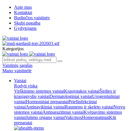
Apie mus
Kontaktai
Budinčios vaistinės
Skubi pagalba
Gydytojams
Kategorijos
Vaistinių sąrašas
Mano vaistinėlė
Vaistai
Rodyti viską
Virškinimo sistemos vaistai
Kraujotakos vaistai
Širdies ir
kraujagyslių vaistai
Dermatologiniai vaistai
Urogenitaliniai
vaistai
Hormoniniai preparatai
Priešinfekciniai
vaistai
Antinavikiniai vaistai
Raumenų ir skeleto vaistai
Nervų
sistemos vaistai
Antiparazitiniai vaistai
Kvėpavimo sistemos
vaistai
Jutimo organų vaistai
Vakcinos
Homeopatiniai
Kiti
preparatai