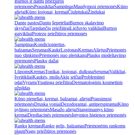
Burnos ir dantų priežiūros
priemonės
Prausikliai
Šampūnas
Maudymosi priemonės
Kūno
aliejai
Kūno losjonai, kremai
Čiulptukai
Žindukai
Dantų pastos
Dantų šepetėliai
Burnos skalavimo
skysčiai
Tarpdančių priežiūrai
Liežuvio valikliai
Burnos
gaivikliai
Protezų priežiūros priemonės
Šampūnas
Kondicionierius,
balzamas
Serumas
Kaukė
Losjonas
Kremas
Aliejus
Priemonės
nuo slinkimo
Priemonės nuo pleiskanų
Plaukų modeliavimo
priemonės
Plaukų dažai
Lūpoms
Kremas
Tonikai, losjonai, dulksna
Serumai
Valikliai,
šveitikliai
Kaukės, molis
Akių sričiai
Probleminei
odai
Vyrams
Ypatinga priežiūra
Dermatologinis kosmetinis
užpildas
Kūno pieneliai, kremai, balzamai, aliejai
Prausimosi
priemonės
Druska voniai
Dezodorantai, antiperspirantai
Kūno
pylingo priemonės
Masažo aliejai
Stangrinantys kūno
kremai
Depiliacinės priemonės
Intymios higienos priemonės
Rankų kremas
Rankų gelis, balzamas
Priemonėms rankoms
plauti
Nagų priežiūros priemonės