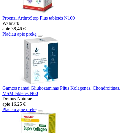
Proenzi ArthroStop Plus tabletės N100
Walmark
apie
38,46 €
Plačiau apie prekę
Gamtos namai Gliukozaminas Plius Kolagenas, Chondroitinas,
MSM tabletės N60
Domus Naturae
apie
16,25 €
Plačiau apie prekę