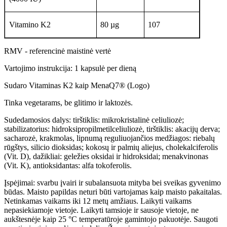
Vitamino K2
80 µg
107
RMV - referencinė maistinė vertė
Vartojimo instrukcija: 1 kapsulė per dieną
Sudaro Vitaminas K2 kaip MenaQ7® (Logo)
Tinka vegetarams, be glitimo ir laktozės.
Sudedamosios dalys: tirštiklis: mikrokristalinė celiuliozė;
stabilizatorius: hidroksipropilmetilceliuliozė, tirštiklis: akacijų derva;
sacharozė, krakmolas, lipnumą reguliuojančios medžiagos: riebalų
rūgštys, silicio dioksidas; kokosų ir palmių aliejus, cholekalciferolis
(Vit. D), dažikliai: geležies oksidai ir hidroksidai; menakvinonas
(Vit. K), antioksidantas: alfa tokoferolis.
Įspėjimai: svarbu įvairi ir subalansuota mityba bei sveikas gyvenimo
būdas. Maisto papildas neturi būti vartojamas kaip maisto pakaitalas.
Netinkamas vaikams iki 12 metų amžiaus. Laikyti vaikams
nepasiekiamoje vietoje. Laikyti tamsioje ir sausoje vietoje, ne
aukštesnėje kaip 25 °C temperatūroje gamintojo pakuotėje. Saugoti