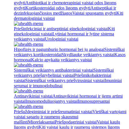
gydyti
Antibiotikai ir chemoterapiniai vaistai odos ligoms
gydyti
Kortikosteroidai odos ligoms gydyti
Antiseptikai ir
dezinfekuojančiosios medžiagos
Vaistai spuogams gydyti
Kiti
dermatologiniai vaistai
Priešinfekciniai ir antiseptiniai ginekologiniai vaistai
Kiti
ginekologiniai vaistai
Lytiniai hormonai ir lytinę sistemą
veikiantys vaistai
Urologiniai vaistai
Hipofizės ir pagumburio hormonai bei jų analogai
Sistemiškai
veikiantys kortikosteroidai
Skydliaukę veikiantys vaistai
Kasos
hormonai
Kalcio apykaitą veikiantys vaistai
Sistemiškai veikiantys antibakteriniai vaistai
Sistemiškai
veikiantys priešgrybeliniai vaistai
Priešmikobakteriniai
vaistai
Sistemiškai veikiantys priešvirusiniai vaistai
Imuniniai
serumai ir imunoglobulinai
Antinavikiniai vaistai
Antinavikiniai hormonai ir jiems artimi
vaistai
Imunomoduliuojantys vaistai
Imunosupresantai
Priešuždegiminiai ir priešreumatiniai vaistai
Vietiškai vartojami
vaistai sąnarių ir raumenų skausmui
malšinti
Miorelaksantai
Priešpodagriniai vaistai
Vaistai kaulų
ligoms gydyti
Kiti vaistai kaulų ir raumenų sistemos ligoms