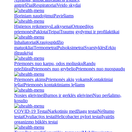
antpirščiai
Respiratoriai
Veido skydai
Išoriniam naudojimui
Paviršiams
Higienos reikmenys
Laikysenai
Ortopedijos
priemonės
Paklotai
Teipai
Traumų gydymui ir profilaktikai
Inhaliatoriai
Kraujospūdžio
matuokliai
Termometrai
Pulsoksimetrai
Svarstyklės
Erkių
ištraukėjai
Priemonės nuo karpų, odos moliuskų
Randų
priežiūrai
Priemonės nuo grybelio
Priemonės nuo nuospaudų
Priemonės akims
Priemonės akių vokams
Kontaktiniai
lęšiai
Priemonės kontaktiniams lęšiams
Nosies gleivinei
Burnos ir gerklės gleivinei
Nuo peršalimo,
kosulio
COVID-19 Testai
Narkotinių medžiagų testai
Nėštumo
testai
Ovuliacijos testai
Helicobacter pylori testai
Įvairūs
organizmo būklės testai