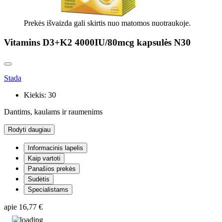
Prekės išvaizda gali skirtis nuo matomos nuotraukoje.
Vitamins D3+K2 4000IU/80mcg kapsulės N30
Stada
Kiekis:
30
Dantims, kaulams ir raumenims
Rodyti daugiau
Informacinis lapelis
Kaip vartoti
Panašios prekės
Sudėtis
Specialistams
apie
16,77 €