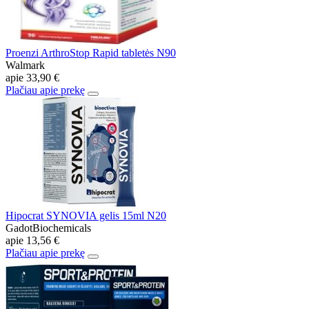
Proenzi ArthroStop Rapid tabletės N90
Walmark
apie
33,90 €
Plačiau apie prekę
Hipocrat SYNOVIA gelis 15ml N20
GadotBiochemicals
apie
13,56 €
Plačiau apie prekę