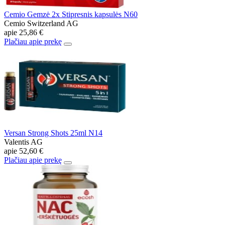
Cemio Gemzė 2x Stipresnis kapsulės N60
Cemio Switzerland AG
apie
25,86 €
Plačiau apie prekę
Versan Strong Shots 25ml N14
Valentis AG
apie
52,60 €
Plačiau apie prekę