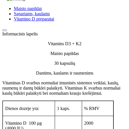
Maisto papildai
Sąnariams, kaulams
Vitamino D preparatai
Informacinis lapelis
Vitamins D3 + K2
Maisto papildas
30 kapsulių
Dantims, kaulams ir raumenims
Vitaminas D svarbus norma­liai imuninės sistemos veiklai, kau­lų,
raumenų ir dantų būklei palai­kyti. Vitaminas K svarbus norma­liai
kaulų būklei palaikyti bei nor­maliam kraujo krešėjimui.
Dienos dozėje yra:
1 kaps.
% RMV
Vitamino D 100 µg
2000
(4000 IU)