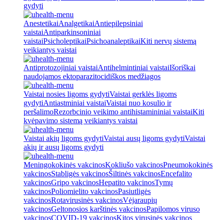
gydyti
Anestetikai
Analgetikai
Antiepilepsiniai
vaistai
Antiparkinsoniniai
vaistai
Psicholeptikai
Psichoanaleptikai
Kiti nervų sistemą
veikiantys vaistai
Antiprotozojiniai vaistai
Antihelmintiniai vaistai
Išoriškai
naudojamos ektoparazitocidiškos medžiagos
Vaistai nosies ligoms gydyti
Vaistai gerklės ligoms
gydyti
Antiastminiai vaistai
Vaistai nuo kosulio ir
peršalimo
Rezorbcinio veikimo antihistamininiai vaistai
Kiti
kvėpavimo sistemą veikiantys vaistai
Vaistai akių ligoms gydyti
Vaistai ausų ligoms gydyti
Vaistai
akių ir ausų ligoms gydyti
Meningokokinės vakcinos
Kokliušo vakcinos
Pneumokokinės
vakcinos
Stabligės vakcinos
Šiltinės vakcinos
Encefalito
vakcinos
Gripo vakcinos
Hepatito vakcinos
Tymų
vakcinos
Poliomielito vakcinos
Pasiutligės
vakcinos
Rotavirusinės vakcinos
Vėjaraupių
vakcinos
Geltonosios karštinės vakcinos
Papilomos viruso
vakcinos
COVID-19 vakcinos
Kitos virusinės vakcinos