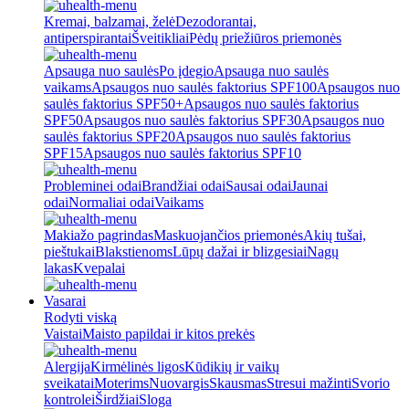
Kremai, balzamai, želė
Dezodorantai,
antiperspirantai
Šveitikliai
Pėdų priežiūros priemonės
Apsauga nuo saulės
Po įdegio
Apsauga nuo saulės
vaikams
Apsaugos nuo saulės faktorius SPF100
Apsaugos nuo
saulės faktorius SPF50+
Apsaugos nuo saulės faktorius
SPF50
Apsaugos nuo saulės faktorius SPF30
Apsaugos nuo
saulės faktorius SPF20
Apsaugos nuo saulės faktorius
SPF15
Apsaugos nuo saulės faktorius SPF10
Probleminei odai
Brandžiai odai
Sausai odai
Jaunai
odai
Normaliai odai
Vaikams
Makiažo pagrindas
Maskuojančios priemonės
Akių tušai,
pieštukai
Blakstienoms
Lūpų dažai ir blizgesiai
Nagų
lakas
Kvepalai
Vasarai
Rodyti viską
Vaistai
Maisto papildai ir kitos prekės
Alergija
Kirmėlinės ligos
Kūdikių ir vaikų
sveikatai
Moterims
Nuovargis
Skausmas
Stresui mažinti
Svorio
kontrolei
Širdžiai
Sloga