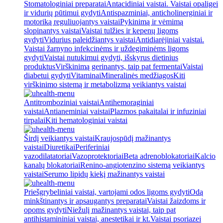
Stomatologiniai preparatai
Antacidiniai vaistai. Vaistai opaligei
ir vidurių pūtimui gydyti
Antispazminiai, anticholinerginiai ir
motoriką reguliuojantys vaistai
Pykinimą ir vėmimą
slopinantys vaistai
Vaistai tulžies ir kepenų ligoms
gydyti
Vidurius paleidžiantys vaistai
Antidiarėjiniai vaistai.
Vaistai žarnyno infekcinėms ir uždegiminėms ligoms
gydyti
Vaistai nutukimui gydyti, išskyrus dietinius
produktus
Virškinimą gerinantys, taip pat fermentai
Vaistai
diabetui gydyti
Vitaminai
Mineralinės medžiagos
Kiti
virškinimo sistemą ir metabolizmą veikiantys vaistai
Antitromboziniai vaistai
Antihemoraginiai
vaistai
Antianeminiai vaistai
Plazmos pakaitalai ir infuziniai
tirpalai
Kiti hematologiniai vaistai
Širdį veikiantys vaistai
Kraujospūdį mažinantys
vaistai
Diuretikai
Periferiniai
vazodilatatoriai
Vazoprotektoriai
Beta adrenoblokatoriai
Kalcio
kanalų blokatoriai
Renino-angiotenzino sistemą veikiantys
vaistai
Serumo lipidų kiekį mažinantys vaistai
Priešgrybeliniai vaistai, vartojami odos ligoms gydyti
Odą
minkštinantys ir apsaugantys preparatai
Vaistai žaizdoms ir
opoms gydyti
Niežulį mažinantys vaistai, taip pat
antihistamininiai vaistai, anestetikai ir kt.
Vaistai psoriazei