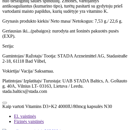
nuo tiesioginių saulės spindulių. Žmonės, vartojantys
antikoaguliantus (kumarino tipo), turėtų pasitarti su gydytoju prieš
vartodami maisto papildus, kurių sudėtyje yra vitamino K.
Grynasis produkto kiekis/ Neto masa/ Netokogus: 7,53 g./ 22,6 g.
Geriausias iki...(pabaigos): nurodyta ant šoninės pakuotės pusės
(EXP).
Serija:
Gamintojas/ Ražotajs/ Tootja: STADA Arzneimittel AG, Stadastraße
2-18, 61118 Bad Vilbel,
Vokietija/ Vacija/ Saksamaa.
Platintojas/ Izplatitajs/ Turustaja: UAB STADA Baltics, A. Goštauto
g. 40A, Vilnius LT- 03163, Lietuva / Leedu.
stada.baltics@stada.com
Kaip vartoti Vitamins D3+K2 4000IU/80mcg kapsulės N30
El. vaistinės
Fizinės vaistinės