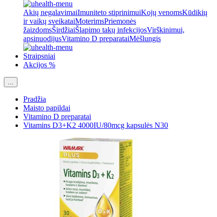
Akių negalavimai
Imuniteto stiprinimui
Kojų venoms
Kūdikių
ir vaikų sveikatai
Moterims
Priemonės
žaizdoms
Širdžiai
Šlapimo takų infekcijos
Virškinimui,
apsinuodijus
Vitamino D preparatai
Mėšlungis
Straipsniai
Akcijos %
...
Pradžia
Maisto papildai
Vitamino D preparatai
Vitamins D3+K2 4000IU/80mcg kapsulės N30