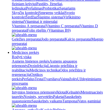
fiziniam krūviui
Pastilės, žirneliai,
ledinukai
Peršalimas
Probiotikai
Sąnariams
Skysčių kontrolei
Smegenų veiklai
Svorio
kontrolei
Širdžiai
Šlapimo sistemai
Virškinimo
sistemai
Vitaminai ir mineralai
Vitamino A preparatai
Vitamino C preparatai
Vitamino D
preparatai
Folio rūgštis (Vitaminas B9)
Geležies preparatai
Jodo preparatai
Kalcio preparatai
Magnio
preparatai
Medicinos prekės
Rodyti viską
Asmens higienos prekės
Asmens apsaugos
priemonės
Dezinfekcija
Ligonių priežiūra ir
reabilitacija
Medicinos technika
Odos priežiūra ir
regeneracija
Optikos
prekės
Peršalus
Testai
Tvarsliava
Vaistažolės
Uždegiminiams
procesams
Intymios higienos priemonės
Įklotai
Kelnaitės
Menstruacinės
taurelės
Nosinės, servetėlės
Paketai
Sauskelnės
suaugusiems
Sauskelnės vaikams
Tamponai
Vatos gaminiai
Apranga, antbačiai
Kaukės
Pirštinės,