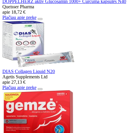
DOPPELHERZ aktiv Glucosamin 1000+ Curcuma kapsulės N40
Queisser Pharma
apie
18,72 €
Plačiau apie prekę
DIAS Collagen Liquid N20
Agetis Supplements Ltd
apie
27,13 €
Plačiau apie prekę