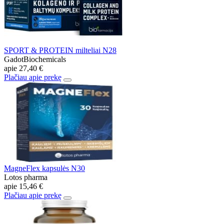
SPORT & PROTEIN milteliai N28
GadotBiochemicals
apie
27,40 €
Plačiau apie prekę
MagneFlex kapsulės N30
Lotos pharma
apie
15,46 €
Plačiau apie prekę