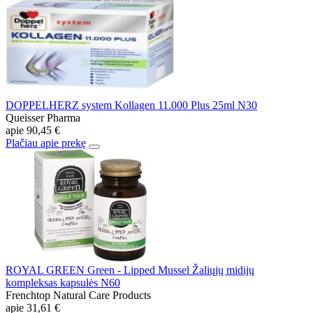
DOPPELHERZ system Kollagen 11.000 Plus 25ml N30
Queisser Pharma
apie
90,45 €
Plačiau apie prekę
ROYAL GREEN Green - Lipped Mussel Žaliųjų midijų
kompleksas kapsulės N60
Frenchtop Natural Care Products
apie
31,61 €